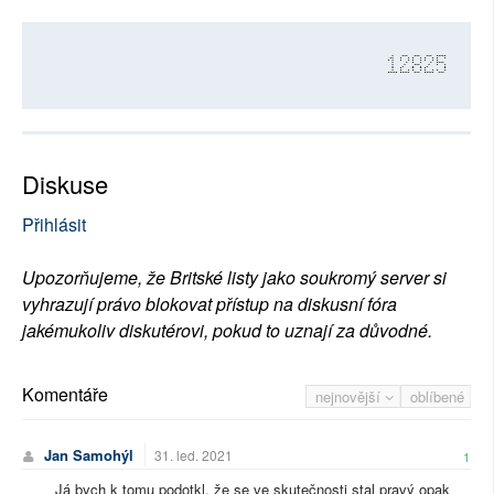
12825
Diskuse
Přihlásit
Upozorňujeme, že Britské listy jako soukromý server si
vyhrazují právo blokovat přístup na diskusní fóra
jakémukoliv diskutérovi, pokud to uznají za důvodné.
Komentáře
nejnovější
oblíbené
Jan Samohýl
31. led. 2021
1
Já bych k tomu podotkl, že se ve skutečnosti stal pravý opak