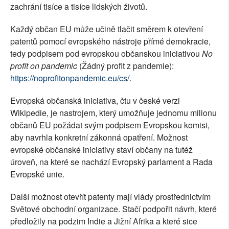
zachrání tisíce a tisíce lidských životů.
Každý občan EU může učině tlačit směrem k otevření
patentů pomocí evropského nástroje přímé demokracie,
tedy podpisem pod evropskou občanskou iniciativou
No
profit on pandemic
(Žádný profit z pandemie):
https://noprofitonpandemic.eu/cs/
.
Evropská občanská iniciativa, čtu v české verzi
Wikipedie, je nastrojem, který umožňuje jednomu milionu
občanů EU požádat svým podpisem Evropskou komisi,
aby navrhla konkretní zákonná opatření. Možnost
evropské občanské iniciativy staví občany na tutéž
úroveň, na které se nachází Evropský parlament a Rada
Evropské unie.
Další možnost otevřít patenty mají vlády prostřednictvím
Světové obchodní organizace. Stačí podpořit návrh, které
předložily na podzim Indie a Jižní Afrika a které sice