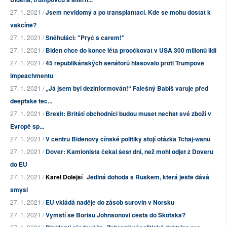
27. 1. 2021 /
Jsem nevidomý a po transplantaci. Kde se mohu dostat k
vakcíně?
27. 1. 2021 /
Sněhuláci: "Pryč s carem!"
27. 1. 2021 /
Biden chce do konce léta proočkovat v USA 300 milionů lidí
27. 1. 2021 /
45 republikánských senátorů hlasovalo proti Trumpově
impeachmentu
27. 1. 2021 /
„Já jsem byl dezinformován!“ Falešný Babiš varuje před
deepfake tec...
27. 1. 2021 /
Brexit: Britští obchodníci budou muset nechat své zboží v
Evropě sp...
27. 1. 2021 /
V centru Bidenovy čínské politiky stojí otázka Tchaj-wanu
27. 1. 2021 /
Dover: Kamionista čekal šest dní, než mohl odjet z Doveru
do EU
27. 1. 2021 /
Karel Dolejší
Jediná dohoda s Ruskem, která ještě dává
smysl
27. 1. 2021 /
EU vkládá naděje do zásob surovin v Norsku
27. 1. 2021 /
Vymstí se Borisu Johnsonovi cesta do Skotska?