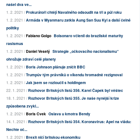
našel dva ve...
1. 2. 2021 /
Prokurátoři chtějí Navalného odsoudit na tři a půl roku
1. 2. 2021 /
Armáda v Myanmaru zatkla Aung San Suu Kyi a další čelné
politiky
1. 2. 2021 /
Fabiano Golgo
Bolsonaro včlenil do brazilské maturity
rasismus
1. 2. 2021 /
Daniel Veselý
Strategie „očkovacího nacionalismu“
ohrožuje zdraví celé planety
1. 2. 2021 /
Boris Johnson plánuje zničit BBC
1. 2. 2021 /
Trumpův tým právníků o víkendu hromadně rezignoval
1. 2. 2021 /
Jak jsem se rozloučil s holdingem
22. 1. 2021 /
Rozhovor Britských listů 356. Karel Čapek byl věštec
18. 1. 2021 /
Rozhovor Britských listů 355. Je naše nynější krize
způsobena zvykl...
1. 2. 2021 /
Boris Cvek
Oslava u kmotra Bendy
14. 1. 2021 /
Rozhovor Britských listů 354. Koronavirus: Apel na vládu:
Nechte oč...
1. 2. 2021 /
Brexit ničí britskou ekonomiku