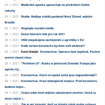
29. 1. 2021 /
Maďarská opozice upozorňuje na předražení čínské
vakcíny
29. 1. 2021 /
Studie: Nejlépe zvládá pandemii Nový Zéland, nejhůře
Brazílie
29. 1. 2021 /
Regulujte sociální média
29. 1. 2021 /
Deset hlavních rizik pro rok 2021
29. 1. 2021 /
OSN znepokojena zacházením s uprchlíky v EU
29. 1. 2021 /
Kolik variant koronaviru bychom měli sledovat?
29. 1. 2021 /
Karel Dolejší
Koronavirus: Operace byla úspěšná. Pacient
zemřel vlastní vinou
29. 1. 2021 /
"Perfektní cíl": Rusko si pěstovalo Donalda Trumpa jako
agenta čty...
28. 1. 2021 /
Koronavirus: Které evropské země jsou nejpostiženější?
28. 1. 2021 /
Koronavirus: Hrozí nebezpečné mutace. Proti koronaviru
budeme bojov...
28. 1. 2021 /
Česko stále mezi nejhůře nakaženými zeměmi. Umírá tu
skoro nejvíc l...
28. 1. 2021 /
Zde je pět způsobů, jimiž se britská vláda mohla vyhnout