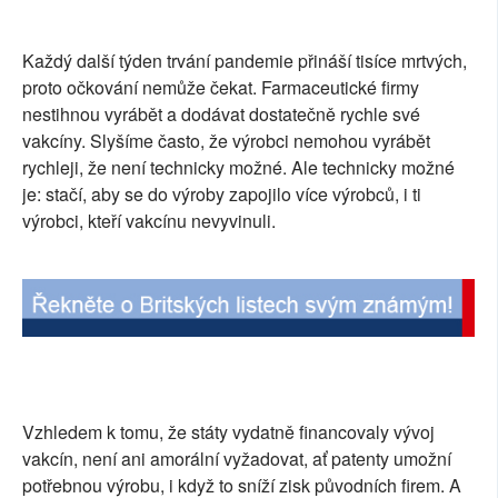
SOCIÁLNÍ SÍTĚ
Každý další týden trvání pandemie přináší tisíce mrtvých,
RUBRIKY
proto očkování nemůže čekat. Farmaceutické firmy
nestihnou vyrábět a dodávat dostatečně rychle své
PLNÁ VERZE STRÁNEK
vakcíny. Slyšíme často, že výrobci nemohou vyrábět
rychleji, že není technicky možné. Ale technicky možné
je: stačí, aby se do výroby zapojilo více výrobců, i ti
výrobci, kteří vakcínu nevyvinuli.
Vzhledem k tomu, že státy vydatně financovaly vývoj
vakcín, není ani amorální vyžadovat, ať patenty umožní
potřebnou výrobu, i když to sníží zisk původních firem. A