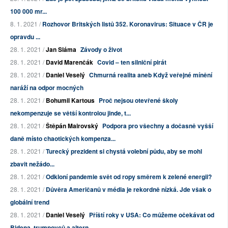
100 000 mr...
8. 1. 2021 /
Rozhovor Britských listů 352. Koronavirus: Situace v ČR je
opravdu ...
28. 1. 2021 /
Jan Sláma
Závody o život
28. 1. 2021 /
David Marenčák
Covid – ten silniční pirát
28. 1. 2021 /
Daniel Veselý
Chmurná realita aneb Když veřejné mínění
naráží na odpor mocných
28. 1. 2021 /
Bohumil Kartous
Proč nejsou otevřené školy
nekompenzuje se větší kontrolou jinde, t...
28. 1. 2021 /
Štěpán Mairovský
Podpora pro všechny a dočasně vyšší
daně místo chaotických kompenza...
28. 1. 2021 /
Turecký prezident si chystá volební půdu, aby se mohl
zbavit nežádo...
28. 1. 2021 /
Odkloní pandemie svět od ropy směrem k zelené energii?
28. 1. 2021 /
Důvěra Američanů v média je rekordně nízká. Jde však o
globální trend
28. 1. 2021 /
Daniel Veselý
Příští roky v USA: Co můžeme očekávat od
Bidena, trumpovců a altern...