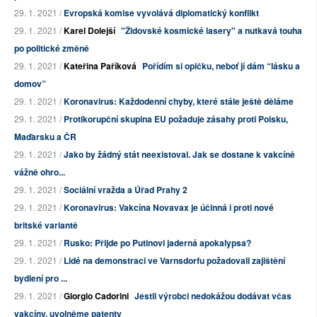
29. 1. 2021 /
Evropská komise vyvolává diplomatický konflikt
29. 1. 2021 /
Karel Dolejší
"Židovské kosmické lasery" a nutkavá touha
po politické změně
29. 1. 2021 /
Kateřina Paříková
Pořídím si opičku, neboť jí dám “lásku a
domov”
29. 1. 2021 /
Koronavirus: Každodenní chyby, které stále ještě děláme
29. 1. 2021 /
Protikorupční skupina EU požaduje zásahy proti Polsku,
Maďarsku a ČR
29. 1. 2021 /
Jako by žádný stát neexistoval. Jak se dostane k vakcíně
vážně ohro...
29. 1. 2021 /
Sociální vražda a Úřad Prahy 2
29. 1. 2021 /
Koronavirus: Vakcína Novavax je účinná i proti nové
britské variantě
29. 1. 2021 /
Rusko: Přijde po Putinovi jaderná apokalypsa?
29. 1. 2021 /
Lidé na demonstraci ve Varnsdorfu požadovali zajištění
bydlení pro ...
29. 1. 2021 /
Giorgio Cadorini
Jestli výrobci nedokážou dodávat včas
vakcíny, uvolněme patenty