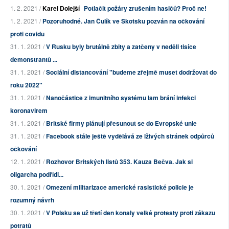
1. 2. 2021 /
Karel Dolejší
Potlačit požáry zrušením hasičů? Proč ne!
1. 2. 2021 /
Pozoruhodné. Jan Čulík ve Skotsku pozván na očkování
proti covidu
31. 1. 2021 /
V Rusku byly brutálně zbity a zatčeny v neděli tisíce
demonstrantů ...
31. 1. 2021 /
Sociální distancování "budeme zřejmě muset dodržovat do
roku 2022"
31. 1. 2021 /
Nanočástice z imunitního systému lam brání infekci
koronavirem
31. 1. 2021 /
Britské firmy plánují přesunout se do Evropské unie
31. 1. 2021 /
Facebook stále ještě vydělává ze lživých stránek odpůrců
očkování
12. 1. 2021 /
Rozhovor Britských listů 353. Kauza Bečva. Jak si
oligarcha podřídi...
30. 1. 2021 /
Omezení militarizace americké rasistické policie je
rozumný návrh
30. 1. 2021 /
V Polsku se už třetí den konaly velké protesty proti zákazu
potratů