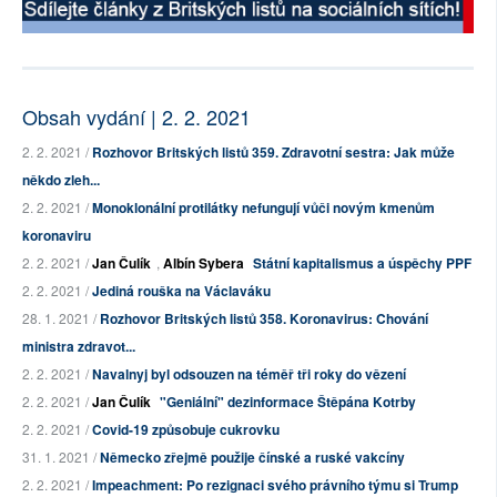
Obsah vydání | 2. 2. 2021
2. 2. 2021 /
Rozhovor Britských listů 359. Zdravotní sestra: Jak může
někdo zleh...
2. 2. 2021 /
Monoklonální protilátky nefungují vůči novým kmenům
koronaviru
2. 2. 2021 /
Jan Čulík
,
Albín Sybera
Státní kapitalismus a úspěchy PPF
2. 2. 2021 /
Jediná rouška na Václaváku
28. 1. 2021 /
Rozhovor Britských listů 358. Koronavirus: Chování
ministra zdravot...
2. 2. 2021 /
Navalnyj byl odsouzen na téměř tři roky do vězení
2. 2. 2021 /
Jan Čulík
"Geniální" dezinformace Štěpána Kotrby
2. 2. 2021 /
Covid-19 způsobuje cukrovku
31. 1. 2021 /
Německo zřejmě použije čínské a ruské vakcíny
2. 2. 2021 /
Impeachment: Po rezignaci svého právního týmu si Trump