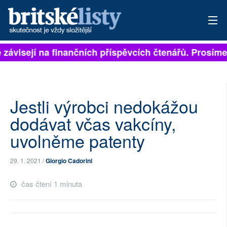
 závisejí na finančních příspěvcích čtenářů. Prosíme, 
PŘIHLÁSIT
AKTUÁLNÍ VYDÁNÍ
ARCHIV
Jestli výrobci nedokážou
dodávat včas vakcíny,
ROZHOVORY
uvolněme patenty
TÉMATA
29. 1. 2021 /
Giorgio Cadorini
NEJČTENĚJŠÍ ZA 7 DNÍ
čas čtení 1 minuta
AUTOŘI
PŘÍSPĚVKY NA PROVOZ