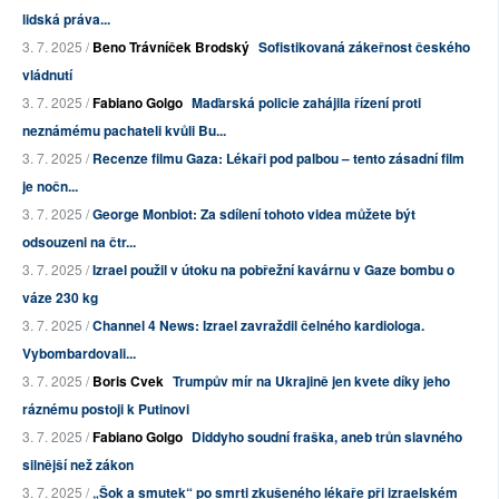
lidská práva...
3. 7. 2025 /
Beno Trávníček Brodský
Sofistikovaná zákeřnost českého
vládnutí
3. 7. 2025 /
Fabiano Golgo
Maďarská policie zahájila řízení proti
neznámému pachateli kvůli Bu...
3. 7. 2025 /
Recenze filmu Gaza: Lékaři pod palbou – tento zásadní film
je nočn...
3. 7. 2025 /
George Monbiot: Za sdílení tohoto videa můžete být
odsouzeni na čtr...
3. 7. 2025 /
Izrael použil v útoku na pobřežní kavárnu v Gaze bombu o
váze 230 kg
3. 7. 2025 /
Channel 4 News: Izrael zavraždil čelného kardiologa.
Vybombardovali...
3. 7. 2025 /
Boris Cvek
Trumpův mír na Ukrajině jen kvete díky jeho
ráznému postoji k Putinovi
3. 7. 2025 /
Fabiano Golgo
Diddyho soudní fraška, aneb trůn slavného
silnější než zákon
3. 7. 2025 /
„Šok a smutek“ po smrti zkušeného lékaře při izraelském