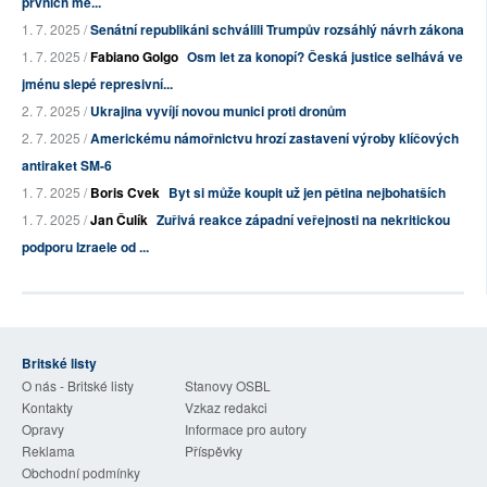
prvních mě...
1. 7. 2025 /
Senátní republikáni schválili Trumpův rozsáhlý návrh zákona
1. 7. 2025 /
Fabiano Golgo
Osm let za konopí? Česká justice selhává ve
jménu slepé represivní...
2. 7. 2025 /
Ukrajina vyvíjí novou munici proti dronům
2. 7. 2025 /
Americkému námořnictvu hrozí zastavení výroby klíčových
antiraket SM-6
1. 7. 2025 /
Boris Cvek
Byt si může koupit už jen pětina nejbohatších
1. 7. 2025 /
Jan Čulík
Zuřivá reakce západní veřejnosti na nekritickou
podporu Izraele od ...
Britské listy
O nás - Britské listy
Stanovy OSBL
Kontakty
Vzkaz redakci
Opravy
Informace pro autory
Reklama
Příspěvky
Obchodní podmínky