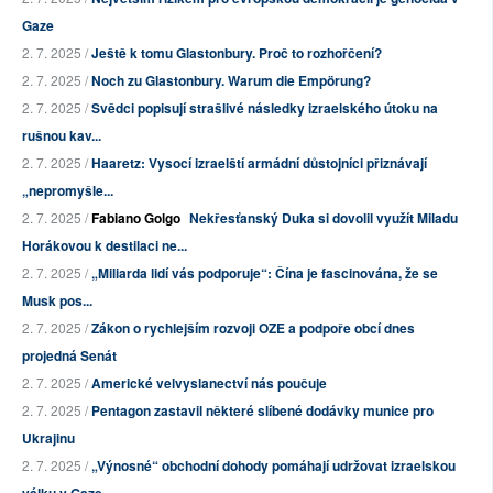
Gaze
2. 7. 2025 /
Ještě k tomu Glastonbury. Proč to rozhořčení?
2. 7. 2025 /
Noch zu Glastonbury. Warum die Empörung?
2. 7. 2025 /
Svědci popisují strašlivé následky izraelského útoku na
rušnou kav...
2. 7. 2025 /
Haaretz: Vysocí izraelští armádní důstojníci přiznávají
„nepromyšle...
2. 7. 2025 /
Fabiano Golgo
Nekřesťanský Duka si dovolil využít Miladu
Horákovou k destilaci ne...
2. 7. 2025 /
„Miliarda lidí vás podporuje“: Čína je fascinována, že se
Musk pos...
2. 7. 2025 /
Zákon o rychlejším rozvoji OZE a podpoře obcí dnes
projedná Senát
2. 7. 2025 /
Americké velvyslanectví nás poučuje
2. 7. 2025 /
Pentagon zastavil některé slíbené dodávky munice pro
Ukrajinu
2. 7. 2025 /
„Výnosné“ obchodní dohody pomáhají udržovat izraelskou