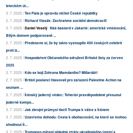
leteckém út...
3. 7. 2025 /
Ten Fiala je opravdu ničitel České republiky
2. 7. 2025 /
Richard Vlasák: Zachraňme sociální demokracii!
3. 7. 2025 /
Daniel Veselý
Náš bastard v Jakartě: americké vměšování,
Bílým domem podporované ...
2. 7. 2025 /
Představte si, že by takto vystoupilo 400 českých celebrit
proti iz...
2. 7. 2025 /
Hospodaření Občanského sdružení Britské listy za červen
2025
3. 7. 2025 /
Kdo se bojí Zohrana Mamdaniho? Miliardáři
2. 7. 2025 /
Britští poslanci hlasovali pro zařazení Palestine Action na
seznam ...
3. 7. 2025 /
Íránský jaderný vědec: Teherán pravděpodobně přesunul
jaderné kompo...
3. 7. 2025 /
Jak zbrojní průmysl tlačil Trumpa k válce s Íránem
3. 7. 2025 /
Uzavřeme dohodu: Cesta k obohacování, na které se mohou
shodnout Ír...
3. 7. 2025 /
Trumpovo mlčení ohledně ztráty ukrajinského území s