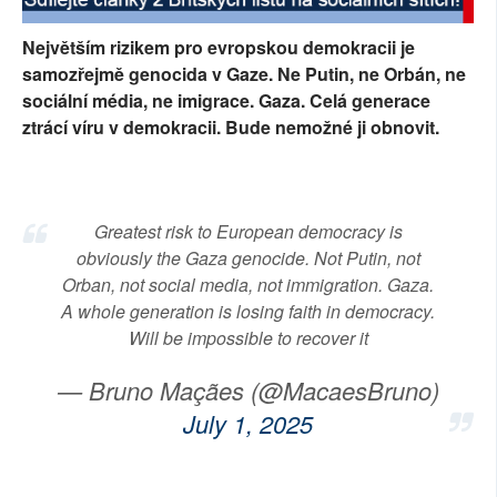
SOCIÁLNÍ SÍTĚ
Největším rizikem pro evropskou demokracii je
samozřejmě genocida v Gaze. Ne Putin, ne Orbán, ne
RUBRIKY
sociální média, ne imigrace. Gaza. Celá generace
ztrácí víru v demokracii. Bude nemožné ji obnovit.
PLNÁ VERZE STRÁNEK
Greatest risk to European democracy is
obviously the Gaza genocide. Not Putin, not
Orban, not social media, not immigration. Gaza.
A whole generation is losing faith in democracy.
Will be impossible to recover it
— Bruno Maçães (@MacaesBruno)
July 1, 2025