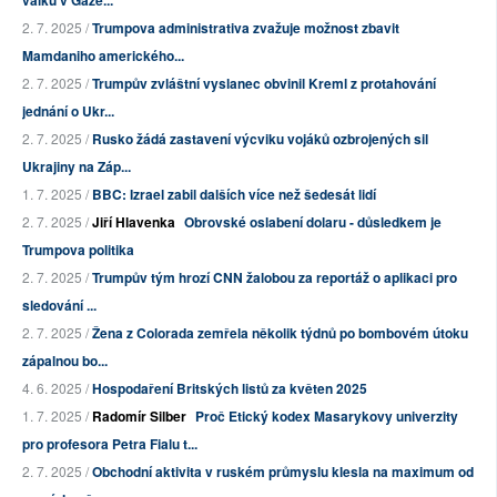
válku v Gaze...
2. 7. 2025 /
Trumpova administrativa zvažuje možnost zbavit
Mamdaniho amerického...
2. 7. 2025 /
Trumpův zvláštní vyslanec obvinil Kreml z protahování
jednání o Ukr...
2. 7. 2025 /
Rusko žádá zastavení výcviku vojáků ozbrojených sil
Ukrajiny na Záp...
1. 7. 2025 /
BBC: Izrael zabil dalších více než šedesát lidí
2. 7. 2025 /
Jiří Hlavenka
Obrovské oslabení dolaru - důsledkem je
Trumpova politika
2. 7. 2025 /
Trumpův tým hrozí CNN žalobou za reportáž o aplikaci pro
sledování ...
2. 7. 2025 /
Žena z Colorada zemřela několik týdnů po bombovém útoku
zápalnou bo...
4. 6. 2025 /
Hospodaření Britských listů za květen 2025
1. 7. 2025 /
Radomír Silber
Proč Etický kodex Masarykovy univerzity
pro profesora Petra Fialu t...
2. 7. 2025 /
Obchodní aktivita v ruském průmyslu klesla na maximum od