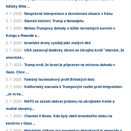
ložisky lithia ...
3. 7. 2025 /
Nesprávné interpretace a zkreslování situace v Íránu
3. 7. 2025 /
Siamští zločinci: Trump a Netanjahu
3. 7. 2025 /
Mohou Trumpovy dohody o těžbě nerostných surovin v
Kongu a Rwandě s...
2. 7. 2025 /
Izraelské drony vysílají pláč malých dětí
2. 7. 2025 /
USA zastavují dodávky zbraní na Ukrajinu kvůli "obavám, že
americké...
2. 7. 2025 /
Trump tvrdí, že Izrael je připraven na mírovou dohodu v
Gaze. Chce ...
2. 7. 2025 /
Falešný facebookový profil Britských listů
2. 7. 2025 /
Kalifornský starosta k Trumpovým raziím proti imigrantům:
„Je to ka...
2. 7. 2025 /
NATO se začalo obávat průlomu na ukrajinské frontě a
možné ofenzívy...
1. 7. 2025 /
Channel 4 News: Kdo byly oběti izraelského útoku na
kavárnu v Gaza ...
2. 7. 2025 /
Největším rizikem pro evropskou demokracii je genocida v