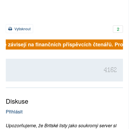
2
Vytisknout
lně závisejí na finančních příspěvcích čtenářů. Prosím
4162
Diskuse
Přihlásit
Upozorňujeme, že Britské listy jako soukromý server si