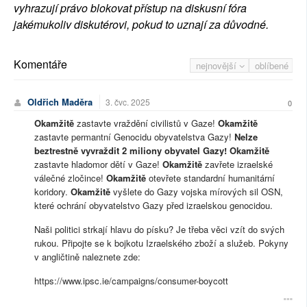
vyhrazují právo blokovat přístup na diskusní fóra
jakémukoliv diskutérovi, pokud to uznají za důvodné.
Komentáře
nejnovější
oblíbené
Oldřich Maděra
3. čvc. 2025
0
Okamžitě
zastavte vraždění civilistů v Gaze!
Okamžitě
zastavte permantní Genocidu obyvatelstva Gazy!
Nelze
beztrestně vyvraždit 2 miliony obyvatel Gazy!
Okamžitě
zastavte hladomor dětí v Gaze!
Okamžitě
zavřete izraelské
válečné zločince!
Okamžitě
otevřete standardní humanitární
koridory.
Okamžitě
vyšlete do Gazy vojska mírových sil OSN,
které ochrání obyvatelstvo Gazy před izraelskou genocidou.
Naši politici strkají hlavu do písku? Je třeba věci vzít do svých
rukou. Připojte se k bojkotu Izraelského zboží a služeb. Pokyny
v angličtině naleznete zde:
https://www.ipsc.ie/campaigns/consumer-boycott