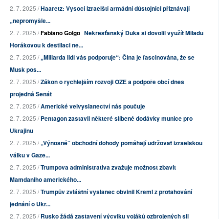
2. 7. 2025 /
Haaretz: Vysocí izraelští armádní důstojníci přiznávají
„nepromyšle...
2. 7. 2025 /
Fabiano Golgo
Nekřesťanský Duka si dovolil využít Miladu
Horákovou k destilaci ne...
2. 7. 2025 /
„Miliarda lidí vás podporuje“: Čína je fascinována, že se
Musk pos...
2. 7. 2025 /
Zákon o rychlejším rozvoji OZE a podpoře obcí dnes
projedná Senát
2. 7. 2025 /
Americké velvyslanectví nás poučuje
2. 7. 2025 /
Pentagon zastavil některé slíbené dodávky munice pro
Ukrajinu
2. 7. 2025 /
„Výnosné“ obchodní dohody pomáhají udržovat izraelskou
válku v Gaze...
2. 7. 2025 /
Trumpova administrativa zvažuje možnost zbavit
Mamdaniho amerického...
2. 7. 2025 /
Trumpův zvláštní vyslanec obvinil Kreml z protahování
jednání o Ukr...
2. 7. 2025 /
Rusko žádá zastavení výcviku vojáků ozbrojených sil