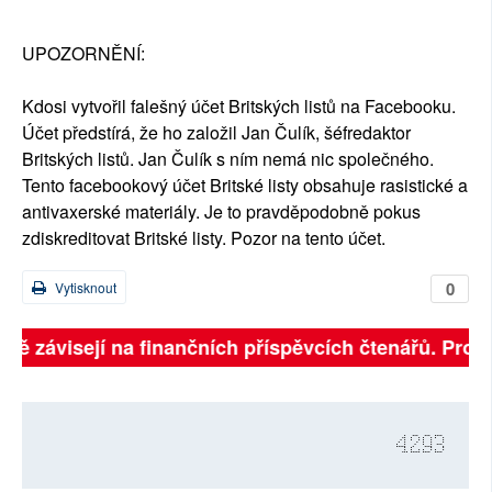
SOCIÁLNÍ SÍTĚ
UPOZORNĚNÍ:
RUBRIKY
Kdosi vytvořil falešný účet Britských listů na Facebooku.
PLNÁ VERZE STRÁNEK
Účet předstírá, že ho založil Jan Čulík, šéfredaktor
Britských listů. Jan Čulík s ním nemá nic společného.
Tento facebookový účet Britské listy obsahuje rasistické a
antivaxerské materiály. Je to pravděpodobně pokus
zdiskreditovat Britské listy. Pozor na tento účet.
0
Vytisknout
plně závisejí na finančních příspěvcích čtenářů. Prosí
4293