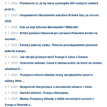
2. 7. 2025 /
Představte si, že by takto vystoupilo 400 českých celebrit
proti iz...
2. 7. 2025 /
Hospodaření Občanského sdružení Britské listy za červen
2025
3. 7. 2025 /
Kdo se bojí Zohrana Mamdaniho? Miliardáři
2. 7. 2025 /
Britští poslanci hlasovali pro zařazení Palestine Action na
seznam ...
3. 7. 2025 /
Íránský jaderný vědec: Teherán pravděpodobně přesunul
jaderné kompo...
3. 7. 2025 /
Jak zbrojní průmysl tlačil Trumpa k válce s Íránem
3. 7. 2025 /
Uzavřeme dohodu: Cesta k obohacování, na které se mohou
shodnout Ír...
3. 7. 2025 /
Trumpovo mlčení ohledně ztráty ukrajinského území s
ložisky lithia ...
3. 7. 2025 /
Nesprávné interpretace a zkreslování situace v Íránu
3. 7. 2025 /
Siamští zločinci: Trump a Netanjahu
3. 7. 2025 /
Mohou Trumpovy dohody o těžbě nerostných surovin v
Kongu a Rwandě s...