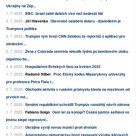
Ukrajiny na Záp...
1. 7. 2025 /
BBC: Izrael zabil dalších více než šedesát lidí
2. 7. 2025 /
Jiří Hlavenka
Obrovské oslabení dolaru - důsledkem je
Trumpova politika
2. 7. 2025 /
Trumpův tým hrozí CNN žalobou za reportáž o aplikaci pro
sledování ...
2. 7. 2025 /
Žena z Colorada zemřela několik týdnů po bombovém útoku
zápalnou bo...
4. 6. 2025 /
Hospodaření Britských listů za květen 2025
1. 7. 2025 /
Radomír Silber
Proč Etický kodex Masarykovy univerzity
pro profesora Petra Fialu t...
2. 7. 2025 /
Obchodní aktivita v ruském průmyslu klesla na maximum od
prvních mě...
1. 7. 2025 /
Senátní republikáni schválili Trumpův rozsáhlý návrh zákona
1. 7. 2025 /
Fabiano Golgo
Osm let za konopí? Česká justice selhává ve
jménu slepé represivní...
2. 7. 2025 /
Ukrajina vyvíjí novou munici proti dronům
2. 7. 2025 /
Americkému námořnictvu hrozí zastavení výroby klíčových