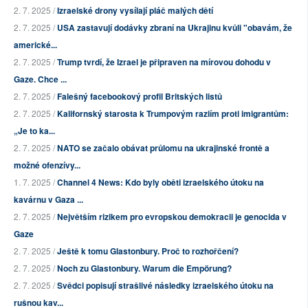
2. 7. 2025 /
Izraelské drony vysílají pláč malých dětí
2. 7. 2025 /
USA zastavují dodávky zbraní na Ukrajinu kvůli "obavám, že
americké...
2. 7. 2025 /
Trump tvrdí, že Izrael je připraven na mírovou dohodu v
Gaze. Chce ...
2. 7. 2025 /
Falešný facebookový profil Britských listů
2. 7. 2025 /
Kalifornský starosta k Trumpovým raziím proti imigrantům:
„Je to ka...
2. 7. 2025 /
NATO se začalo obávat průlomu na ukrajinské frontě a
možné ofenzívy...
1. 7. 2025 /
Channel 4 News: Kdo byly oběti izraelského útoku na
kavárnu v Gaza ...
2. 7. 2025 /
Největším rizikem pro evropskou demokracii je genocida v
Gaze
2. 7. 2025 /
Ještě k tomu Glastonbury. Proč to rozhořčení?
2. 7. 2025 /
Noch zu Glastonbury. Warum die Empörung?
2. 7. 2025 /
Svědci popisují strašlivé následky izraelského útoku na
rušnou kav...