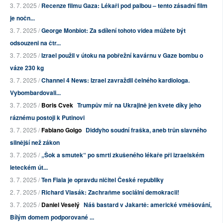
3. 7. 2025 /
Recenze filmu Gaza: Lékaři pod palbou – tento zásadní film
je nočn...
3. 7. 2025 /
George Monbiot: Za sdílení tohoto videa můžete být
odsouzeni na čtr...
3. 7. 2025 /
Izrael použil v útoku na pobřežní kavárnu v Gaze bombu o
váze 230 kg
3. 7. 2025 /
Channel 4 News: Izrael zavraždil čelného kardiologa.
Vybombardovali...
3. 7. 2025 /
Boris Cvek
Trumpův mír na Ukrajině jen kvete díky jeho
ráznému postoji k Putinovi
3. 7. 2025 /
Fabiano Golgo
Diddyho soudní fraška, aneb trůn slavného
silnější než zákon
3. 7. 2025 /
„Šok a smutek“ po smrti zkušeného lékaře při izraelském
leteckém út...
3. 7. 2025 /
Ten Fiala je opravdu ničitel České republiky
2. 7. 2025 /
Richard Vlasák: Zachraňme sociální demokracii!
3. 7. 2025 /
Daniel Veselý
Náš bastard v Jakartě: americké vměšování,
Bílým domem podporované ...