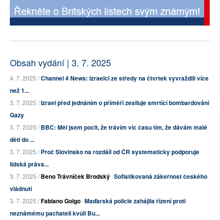
Obsah vydání | 3. 7. 2025
4. 7. 2025 /
Channel 4 News: Izraelci ze středy na čtvrtek vyvraždili více
než 1...
3. 7. 2025 /
Izrael před jednáním o příměří zesiluje smrtící bombardování
Gazy
3. 7. 2025 /
BBC: Měl jsem pocit, že trávím víc času tím, že dávám malé
děti do ...
3. 7. 2025 /
Proč Slovinsko na rozdáíl od ČR systematicky podporuje
lidská práva...
3. 7. 2025 /
Beno Trávníček Brodský
Sofistikovaná zákeřnost českého
vládnutí
3. 7. 2025 /
Fabiano Golgo
Maďarská policie zahájila řízení proti
neznámému pachateli kvůli Bu...