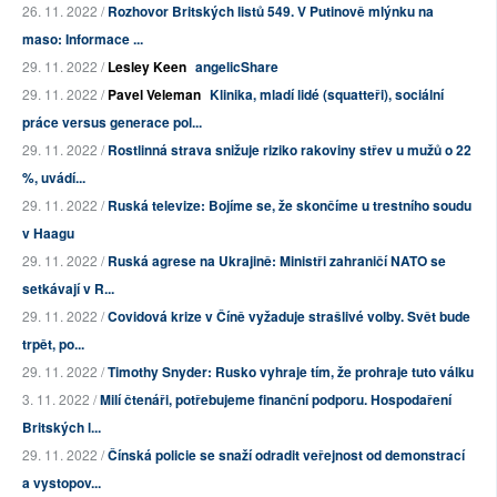
26. 11. 2022 /
Rozhovor Britských listů 549. V Putinově mlýnku na
maso: Informace ...
29. 11. 2022 /
Lesley Keen
angelicShare
29. 11. 2022 /
Pavel Veleman
Klinika, mladí lidé (squatteři), sociální
práce versus generace pol...
29. 11. 2022 /
Rostlinná strava snižuje riziko rakoviny střev u mužů o 22
%, uvádí...
29. 11. 2022 /
Ruská televize: Bojíme se, že skončíme u trestního soudu
v Haagu
29. 11. 2022 /
Ruská agrese na Ukrajině: Ministři zahraničí NATO se
setkávají v R...
29. 11. 2022 /
Covidová krize v Číně vyžaduje strašlivé volby. Svět bude
trpět, po...
29. 11. 2022 /
Timothy Snyder: Rusko vyhraje tím, že prohraje tuto válku
3. 11. 2022 /
Milí čtenáři, potřebujeme finanční podporu. Hospodaření
Britských l...
29. 11. 2022 /
Čínská policie se snaží odradit veřejnost od demonstrací
a vystopov...