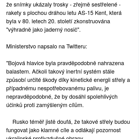
že snímky ukázaly trosky - zřejmě sestřelené -
rakety s plochou dráhou letu AS-15 Kent, která
byla v 80. letech 20. století zkonstruována
"výhradně jako jaderný nosič".
Ministerstvo napsalo na Twitteru:
"Bojová hlavice byla pravděpodobně nahrazena
balastem. Ačkoli takový inertní systém stále
způsobí určité škody díky kinetické energii střely a
případnému nespotřebovanému palivu, je
nepravděpodobné, že by dosáhl spolehlivých
účinků proti zamýšleným cílům.
Rusko téměř jistě doufá, že takové střely budou
fungovat jako klamné cíle a odlákají pozornost
ukrajinské protivzdušné obrany.