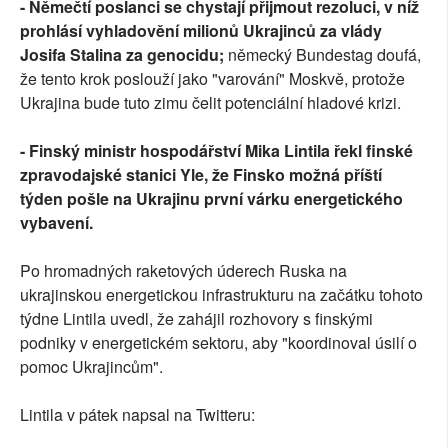
- Němečtí poslanci se chystají přijmout rezoluci, v níž
prohlásí vyhladovění milionů Ukrajinců za vlády
Josifa Stalina za genocidu;
německý Bundestag doufá,
že tento krok poslouží jako "varování" Moskvě, protože
Ukrajina bude tuto zimu čelit potenciální hladové krizi.
- Finský ministr hospodářství Mika Lintila řekl finské
zpravodajské stanici Yle, že Finsko možná příští
týden pošle na Ukrajinu první várku energetického
vybavení.
Po hromadných raketových úderech Ruska na
ukrajinskou energetickou infrastrukturu na začátku tohoto
týdne Lintila uvedl, že zahájil rozhovory s finskými
podniky v energetickém sektoru, aby "koordinoval úsilí o
pomoc Ukrajincům".
Lintila v pátek napsal na Twitteru: