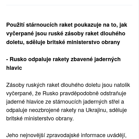
SOCIÁLNÍ SÍTĚ
RUBRIKY
Použití stárnoucích raket poukazuje na to, jak
vyčerpané jsou ruské zásoby raket dlouhého
PLNÁ VERZE STRÁNEK
doletu, sděluje britské ministerstvo obrany
- Rusko odpaluje rakety zbavené jaderných
hlavic
Zásoby ruských raket dlouhého doletu jsou natolik
vyčerpané, že Rusko pravděpodobně odstraňuje
jaderné hlavice ze stárnoucích jaderných střel a
odpaluje neozbrojené rakety na Ukrajinu, sděluje
britské ministerstvo obrany.
Jeho nejnovější zpravodajské informace uvádějí,