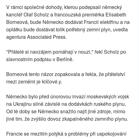
V rámci společné dohody, kterou podepsali německý
kancléř Olaf Scholz a francouzská premiérka Elisabeth
Borneová, bude Německo dodávat Francii elektřinu a na
oplátku bude dostávat tolik potřebný zemní plyn, uvedla
agentura Associated Press.
"Přátelé si navzájem pomáhají v nouzi," řekl Scholz po
slavnostním podpisu v Berlíně.
Borneová tento názor zopakovala a řekla, že přátelství
mezi zeměmi je klíčové.y.
Německo bylo před únorovou invazí moskevských vojsk
na Ukrajinu silně závislé na dodávkách ruského plynu.
Od té doby se Německo snažilo najít jiné zdroje, mimo
jiné tím, že zvýšilo dovoz zkapalněného zemního plynu.
Francie se mezitím potýká s problémy při uspokojování