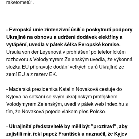
raketometů".
- Evropská unie zintenzivní úsilí o poskytnutí podpory
Ukrajině na obnovu a udržení dodávek elektřiny a
vytápění, uvedla v pátek šéfka Evropské komise.
Ursula von der Leyenová v prohlášení po telefonickém
rozhovoru s Volodymyrem Zelenským uvedla, že výkonná
složka EU připravuje dodání velkých darů Ukrajině ze
zemí EU a z rezerv EK.
- Maďarská prezidentka Katalin Novaková cestuje do
Kyjeva na setkání se svým ukrajinským protějškem
Volodymyrem Zelenským, uvedl v pátek web index.hu s
tím, že Novaková pojede vlakem přes Polsko.
- Ukrajinští představitelé by měli být "prozíraví", aby
zajistili mír, řekl papež František a naznačil, že Kyjev