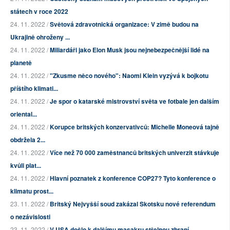
státech v roce 2022
24. 11. 2022 /
Světová zdravotnická organizace: V zimě budou na
Ukrajině ohroženy ...
24. 11. 2022 /
Miliardáři jako Elon Musk jsou nejnebezpečnější lidé na
planetě
24. 11. 2022 /
"Zkusme něco nového": Naomi Klein vyzývá k bojkotu
příštího klimati...
24. 11. 2022 /
Je spor o katarské mistrovství světa ve fotbale jen dalším
oriental...
24. 11. 2022 /
Korupce britských konzervativců: Michelle Moneová tajně
obdržela 2...
24. 11. 2022 /
Více než 70 000 zaměstnanců britských univerzit stávkuje
kvůli plat...
24. 11. 2022 /
Hlavní poznatek z konference COP27? Tyto konference o
klimatu prost...
23. 11. 2022 /
Britský Nejvyšší soud zakázal Skotsku nové referendum
o nezávislosti
23. 11. 2022 /
V USA došlo k dalšímu masakru střelnou zbraní