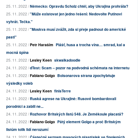
25. 11. 2022 /
Německo: Opravdu Scholz chtěl, aby Ukrajina prohrála?
25. 11. 2022 /
"Může existovat jen jedno řešení: Nedovolte Putinovi
vyhrát. Tečka."
25. 11. 2022 /
"Moskva musí zvážit, zda si přeje padnout do americké
pasti"
25. 11. 2022 /
Petr Haraším
Plášť, husa a trocha vína… smrad, kal a
mocná špína
25. 11. 2022 /
Lesley Keen
skwalkadoodle
24. 11. 2022 /
dTest: Scam – pozor na podvodná schémata na internetu
24. 11. 2022 /
Fabiano Golgo
Bolsonarova strana zpochybňuje
výsledky voleb
24. 11. 2022 /
Lesley Keen
finisTerre
24. 11. 2022 /
Ruská agrese na Ukrajině: Rusové bombardovali
porodnici a zabili ne...
24. 11. 2022 /
Rozhovor Britských listů 548. Je Zeměkoule placatá?
24. 11. 2022 /
Fabiano Golgo
Pátý element Golgo a proč Britským
listům tolik lidí nerozumí
24. 11. 2022 /
Částečný seznam masových přestřelek ve Spojených