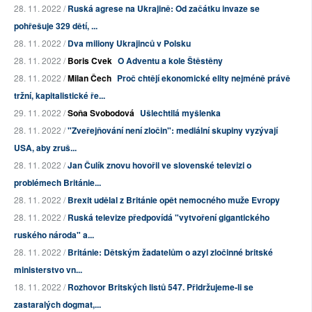
28. 11. 2022 /
Ruská agrese na Ukrajině: Od začátku invaze se
pohřešuje 329 dětí, ...
28. 11. 2022 /
Dva miliony Ukrajinců v Polsku
28. 11. 2022 /
Boris Cvek
O Adventu a kole Štěstěny
28. 11. 2022 /
Milan Čech
Proč chtějí ekonomické elity nejméně právě
tržní, kapitalistické ře...
29. 11. 2022 /
Soňa Svobodová
Ušlechtilá myšlenka
28. 11. 2022 /
"Zveřejňování není zločin": mediální skupiny vyzývají
USA, aby zruš...
28. 11. 2022 /
Jan Čulík znovu hovořil ve slovenské televizi o
problémech Británie...
28. 11. 2022 /
Brexit udělal z Británie opět nemocného muže Evropy
28. 11. 2022 /
Ruská televize předpovídá "vytvoření gigantického
ruského národa" a...
28. 11. 2022 /
Británie: Dětským žadatelům o azyl zločinné britské
ministerstvo vn...
18. 11. 2022 /
Rozhovor Britských listů 547. Přidržujeme-li se
zastaralých dogmat,...