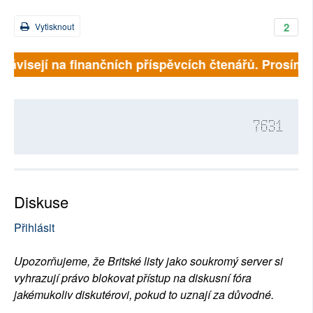
2
Vytisknout
závisejí na finančních příspěvcích čtenářů. Prosíme, p
7631
Diskuse
Přihlásit
Upozorňujeme, že Britské listy jako soukromý server si
vyhrazují právo blokovat přístup na diskusní fóra
jakémukoliv diskutérovi, pokud to uznají za důvodné.