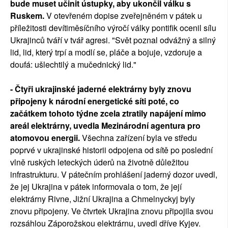
bude muset učinit ústupky, aby ukončil válku s
Ruskem.
V otevřeném dopise zveřejněném v pátek u
příležitosti devítiměsíčního výročí války pontifik ocenil sílu
Ukrajinců tváří v tvář agresi. "Svět poznal odvážný a silný
lid, lid, který trpí a modlí se, pláče a bojuje, vzdoruje a
doufá: ušlechtilý a mučednický lid."
- Čtyři ukrajinské jaderné elektrárny byly znovu
připojeny k národní energetické síti poté, co
začátkem tohoto týdne zcela ztratily napájení mimo
areál elektrárny, uvedla Mezinárodní agentura pro
atomovou energii.
Všechna zařízení byla ve středu
poprvé v ukrajinské historii odpojena od sítě po poslední
vlně ruských leteckých úderů na životně důležitou
infrastrukturu. V pátečním prohlášení jaderný dozor uvedl,
že jej Ukrajina v pátek informovala o tom, že její
elektrárny Rivne, Jižní Ukrajina a Chmelnyckyj byly
znovu připojeny. Ve čtvrtek Ukrajina znovu připojila svou
rozsáhlou Záporožskou elektrárnu, uvedl dříve Kyjev.