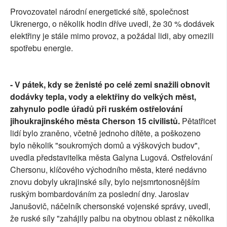
Provozovatel národní energetické sítě, společnost
Ukrenergo, o několik hodin dříve uvedl, že 30 % dodávek
elektřiny je stále mimo provoz, a požádal lidi, aby omezili
spotřebu energie.
- V pátek, kdy se ženisté po celé zemi snažili obnovit
dodávky tepla, vody a elektřiny do velkých měst,
zahynulo podle úřadů při ruském ostřelování
jihoukrajinského města Cherson 15 civilistů.
Pětatřicet
lidí bylo zraněno, včetně jednoho dítěte, a poškozeno
bylo několik "soukromých domů a výškových budov",
uvedla představitelka města Galyna Lugová. Ostřelování
Chersonu, klíčového východního města, které nedávno
znovu dobyly ukrajinské síly, bylo nejsmrtonosnějším
ruským bombardováním za poslední dny. Jaroslav
Janušovič, náčelník chersonské vojenské správy, uvedl,
že ruské síly "zahájily palbu na obytnou oblast z několika