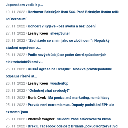
Japonskem vedla k p...
10. 11. 2022 /
Rozhovor Britských listů 544. Proč Britským listům tolik
lidí nerozumí
27. 11. 2022 /
Koncert v Kyjevě - bez světla a bez topení
27. 11. 2022 /
Lesley Keen
sheepSuiter
26. 11. 2022 /
"Zacházelo se s ním jako se zločincem": Nepálský
student neprávem z...
26. 11. 2022 /
Podle nových údajů se počet úmrtí způsobených
elektrokoloběžkami v...
26. 11. 2022 /
Ruská agrese na Ukrajině: Moskva pravděpodobně
odpaluje řízené st...
26. 11. 2022 /
Lesley Keen
woadenTop
26. 11. 2022 /
"Ochutnej chuť svobody!"
25. 11. 2022 /
Boris Cvek
Má peníze, má marketing, nemá hlasy
25. 11. 2022 /
Pravda není extremismus. Dopady podnikání EPH ale
extremní jsou
25. 11. 2022 /
Vladimír Wagner
Studenti zase stávkovali za klima
25. 11. 2022 /
Brexit: Facebook odejde z Británie, pokud konzervativci