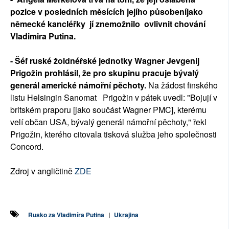
pozice v posledních měsících jejího působeníjako
německé kancléřky jí znemožnilo ovlivnit chování
Vladimira Putina.
- Šéf ruské žoldnéřské jednotky Wagner Jevgenij
Prigožin prohlásil, že pro skupinu pracuje bývalý
generál americké námořní pěchoty.
Na žádost finského
listu Helsingin Sanomat Prigožin v pátek uvedl: "Bojují v
britském praporu [jako součást Wagner PMC], kterému
velí občan USA, bývalý generál námořní pěchoty," řekl
Prigožin, kterého citovala tisková služba jeho společnosti
Concord.
Zdroj v angličtině
ZDE
Rusko za Vladimíra Putina
|
Ukrajina