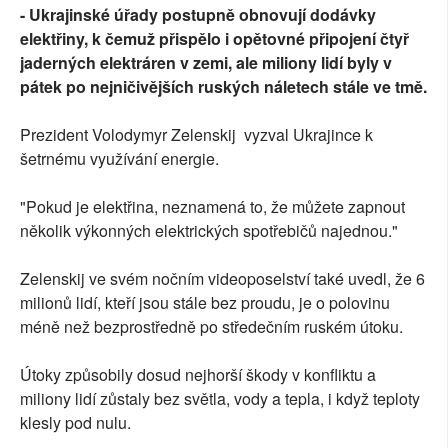
- Ukrajinské úřady postupně obnovují dodávky
elektřiny, k čemuž přispělo i opětovné připojení čtyř
jaderných elektráren v zemi, ale miliony lidí byly v
pátek po nejničivějších ruských náletech stále ve tmě.
Prezident Volodymyr Zelenskij vyzval Ukrajince k
šetrnému využívání energie.
"Pokud je elektřina, neznamená to, že můžete zapnout
několik výkonných elektrických spotřebičů najednou."
Zelenskij ve svém nočním videoposelství také uvedl, že 6
milionů lidí, kteří jsou stále bez proudu, je o polovinu
méně než bezprostředně po středečním ruském útoku.
Útoky způsobily dosud nejhorší škody v konfliktu a
miliony lidí zůstaly bez světla, vody a tepla, i když teploty
klesly pod nulu.