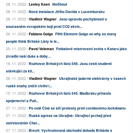
28. 11. 2022 /
Lesley Keen
liteShout
28. 11. 2022 /
Nová instalace Jiřího Davida v Lucembursku
28. 11. 2022 /
Vladimír Wagner
Jsou opravdu pochybnosti o
současném evropském boji proti CO2 ekviv...
26. 11. 2022 /
Fabiano Golgo
Fifth Element Golgo on why so many
people think Britské Listy is le...
25. 11. 2022 /
Pavel Veleman
Fotbalové mistrovství světa v Kataru jako
zrcadlo naší duše a doby…
18. 11. 2022 /
Rozhovor Britských listů 546. Jsou čeští studenti
stávkující za kli...
28. 11. 2022 /
Vladimír Wagner
Ukrajinské jaderné elektrárny v časech
ruské snahy zničit civilní i...
15. 11. 2022 /
Rozhovor Britských listů 545. Maďarsku přineslo
spojenectví s Puti...
27. 11. 2022 /
Po celé Číně se šíří protesty proti covidovému lockdownu
27. 11. 2022 /
Ruská agrese na Ukrajině: Ukrajinci prchají před
ostřelováním Cher...
27. 11. 2022 /
Brexit: Vychvalovaná obchodní dohoda Británie s