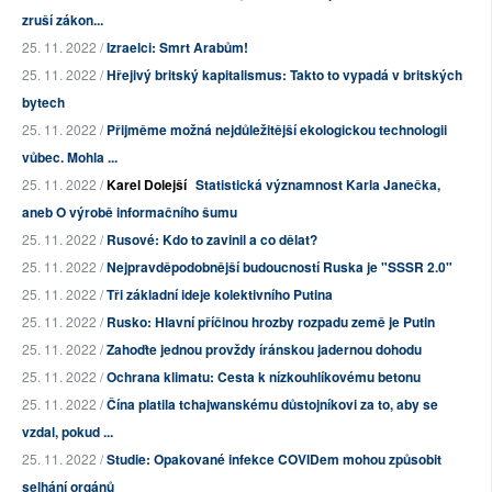
zruší zákon...
25. 11. 2022 /
Izraelci: Smrt Arabům!
25. 11. 2022 /
Hřejivý britský kapitalismus: Takto to vypadá v britských
bytech
25. 11. 2022 /
Přijměme možná nejdůležitější ekologickou technologii
vůbec. Mohla ...
25. 11. 2022 /
Karel Dolejší
Statistická významnost Karla Janečka,
aneb O výrobě informačního šumu
25. 11. 2022 /
Rusové: Kdo to zavinil a co dělat?
25. 11. 2022 /
Nejpravděpodobnější budoucností Ruska je "SSSR 2.0"
25. 11. 2022 /
Tři základní ideje kolektivního Putina
25. 11. 2022 /
Rusko: Hlavní příčinou hrozby rozpadu země je Putin
25. 11. 2022 /
Zahoďte jednou provždy íránskou jadernou dohodu
25. 11. 2022 /
Ochrana klimatu: Cesta k nízkouhlíkovému betonu
25. 11. 2022 /
Čína platila tchajwanskému důstojníkovi za to, aby se
vzdal, pokud ...
25. 11. 2022 /
Studie: Opakované infekce COVIDem mohou způsobit
selhání orgánů