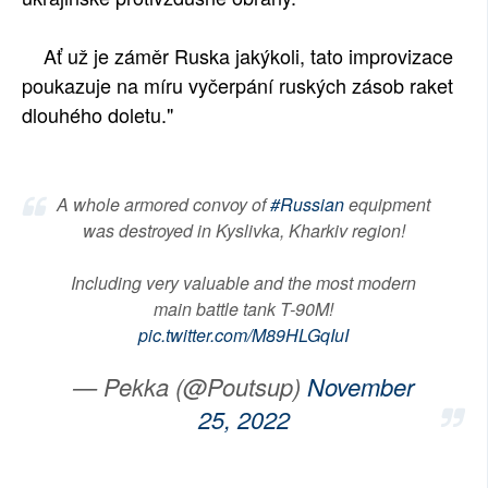
Ať už je záměr Ruska jakýkoli, tato improvizace
poukazuje na míru vyčerpání ruských zásob raket
dlouhého doletu."
A whole armored convoy of
#Russian
equipment
was destroyed in Kyslivka, Kharkiv region!
Including very valuable and the most modern
main battle tank T-90M!
pic.twitter.com/M89HLGqIuI
— Pekka (@Poutsup)
November
25, 2022