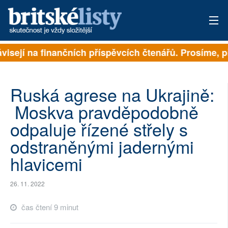
isejí na finančních příspěvcích čtenářů. Prosíme, při
PŘIHLÁSIT
AKTUÁLNÍ VYDÁNÍ
Ruská agrese na Ukrajině:
ARCHIV
Moskva pravděpodobně
odpaluje řízené střely s
ROZHOVORY
odstraněnými jadernými
TÉMATA
hlavicemi
NEJČTENĚJŠÍ ZA 7 DNÍ
26. 11. 2022
AUTOŘI
čas čtení 9 minut
PŘÍSPĚVKY NA PROVOZ