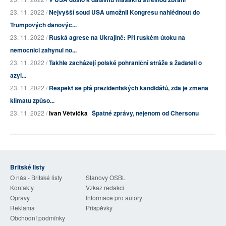
23. 11. 2022 /
Nejvyšší soud USA umožnil Kongresu nahlédnout do
Trumpových daňovýc...
23. 11. 2022 /
Ruská agrese na Ukrajině: Při ruském útoku na
nemocnici zahynul no...
23. 11. 2022 /
Takhle zacházejí polské pohraniční stráže s žadateli o
azyl...
23. 11. 2022 /
Respekt se ptá prezidentských kandidátů, zda je změna
klimatu způso...
23. 11. 2022 /
Ivan Větvička
Špatné zprávy, nejenom od Chersonu
Britské listy
O nás - Britské listy
Stanovy OSBL
Kontakty
Vzkaz redakci
Opravy
Informace pro autory
Reklama
Příspěvky
Obchodní podmínky