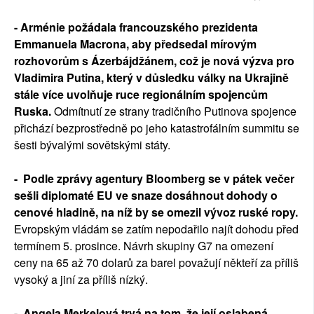
- Arménie požádala francouzského prezidenta
Emmanuela Macrona, aby předsedal mírovým
rozhovorům s Ázerbájdžánem, což je nová výzva pro
Vladimira Putina, který v důsledku války na Ukrajině
stále více uvolňuje ruce regionálním spojencům
Ruska.
Odmítnutí ze strany tradičního Putinova spojence
přichází bezprostředně po jeho katastrofálním summitu se
šesti bývalými sovětskými státy.
- Podle zprávy agentury Bloomberg se v pátek večer
sešli diplomaté EU ve snaze dosáhnout dohody o
cenové hladině, na níž by se omezil vývoz ruské ropy.
Evropským vládám se zatím nepodařilo najít dohodu před
termínem 5. prosince. Návrh skupiny G7 na omezení
ceny na 65 až 70 dolarů za barel považují někteří za příliš
vysoký a jiní za příliš nízký.
- Angela Merkelová trvá na tom, že její oslabená