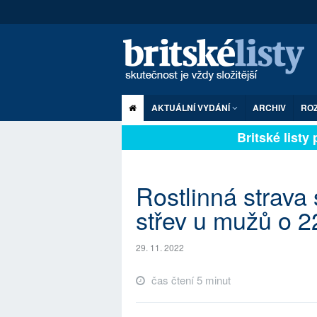
AKTUÁLNÍ VYDÁNÍ
ARCHIV
RO
Britské listy pl
Rostlinná strava 
střev u mužů o 2
29. 11. 2022
čas čtení 5 minut