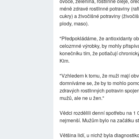
ovoce, zelenina, rostlinné oleje, ořec
méně zdravé rostlinné potraviny (ra
cukry) a živočišné potraviny (živoči
plody, maso).
"Předpokládáme, že antioxidanty obs
celozrnné výrobky, by mohly přispíva
konečníku tím, že potlačují chronick
Kim.
"Vzhledem k tomu, že muži mají obvy
domníváme se, že by to mohlo pomoc
zdravých rostlinných potravin spoje
mužů, ale ne u žen."
Vědci rozdělili denní spotřebu na 1 0
nejmenší. Mužům bylo na začátku stu
Většina lidí, u nichž byla diagnostiko