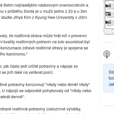
ově třetím nejčastějším nádorovým onemocněním a
omu v průběhu života je u mužů jedno z 23 a u žen
r studie Jihye Kim z Kyung Hee University v Jižní
y, že rostlinná strava může hrát roli v prevenci
í kvality rostlinných potravin na tuto souvislost byl
e konzumace zdravé rostlinné stravy je spojena se
ího karcinomu."
, jak často jedí určité potraviny a nápoje ze
St
se jich také na velikost porcí.
for
Ja
tlivé potraviny konzumují "nikdy nebo téměř nikdy"
". U nápojů se odpovědi pohybovaly od "nikdy nebo
ícekrát denně".
dravé rostlinné potraviny (celozrnné výrobky,