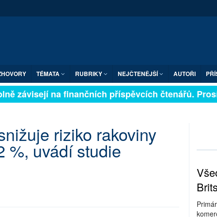
ZHOVORY
TÉMATA
RUBRIKY
NEJČTENĚJŠÍ
AUTOŘI
PŘÍ
ně závisejí na finančních příspěvcích čtenářů. Prosím
snižuje riziko rakoviny
2 %, uvádí studie
Všec
Brit
Primár
komerc