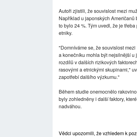
Autoři zjistili, že souvislost mezi muž
Například u japonských Američanů by
to bylo 24 %. Tým uvedl, že je třeba
etniky.
"Domníváme se, že souvislost mezi r
a konečníku mohla být nejsilnější u
rozdílů v dalších rizikových faktore
rasovými a etnickými skupinami," uve
zapotřebí dalšího výzkumu."
Během studie onemocnělo rakovinou 
byly zohledněny i další faktory, které
nadváhou.
Vědci upozornili, že vzhledem k po