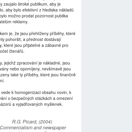
by zaujalo široké publikum, aby je
lo, aby bylo efektivní z hlediska nákladů
bylo možno prodat pozornost publika
telům reklamy.
kem je, že jsou přehlíženy příběhy, které
ly pohoršit, a přednost dostávají
y, které jsou přijatelné a zábavné pro
počet čtenářů.
y, jejichž zpracování je nákladné, jsou
vány nebo opomíjeny, nevšímavě jsou
zeny také ty příběhy, které jsou finančně
ní.
 vede k homogenizaci obsahu novin, k
vání o bezpečných otázkách a omezení
názorů a vyjadřovaných myšlenek.
R.G. Picard, (2004)
“Commercialism and newspaper