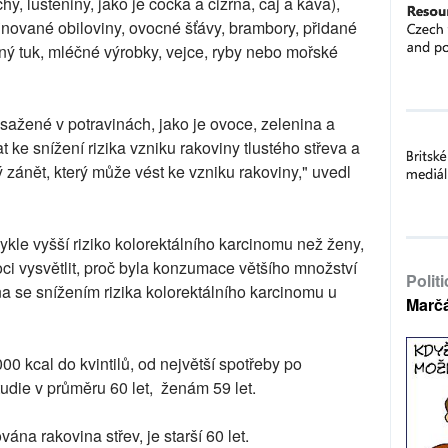
hy, luštěniny, jako je čočka a cizrna, čaj a káva),
finované obiloviny, ovocné šťávy, brambory, přidané
šný tuk, mléčné výrobky, vejce, ryby nebo mořské
ažené v potravinách, jako je ovoce, zelenina a
t ke snížení rizika vzniku rakoviny tlustého střeva a
ý zánět, který může vést ke vzniku rakoviny," uvedl
kle vyšší riziko kolorektálního karcinomu než ženy,
i vysvětlit, proč byla konzumace většího množství
Polit
na se snížením rizika kolorektálního karcinomu u
Marč
00 kcal do kvintilů, od největší spotřeby po
die v průměru 60 let, ženám 59 let.
vána rakovina střev, je starší 60 let.