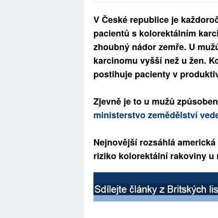
V České republice je každoro
pacientů s kolorektálním karc
zhoubný nádor zemře. U mužů j
karcinomu vyšší než u žen. Ko
postihuje pacienty v produkti
Zjevně je to u mužů způsobe
ministerstvo zemědělství ve
Nejnovější rozsáhlá americká s
riziko kolorektální rakoviny u