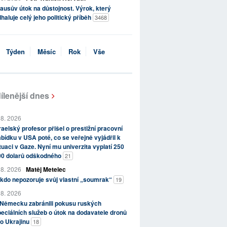
ausův útok na důstojnost. Výrok, který
haluje celý jeho politický příběh
3468
Týden
Měsíc
Rok
Vše
ílenější dnes
 8. 2026
raelský profesor přišel o prestižní pracovní
bídku v USA poté, co se veřejně vyjádřil k
tuaci v Gaze. Nyní mu univerzita vyplatí 250
00 dolarů odškodného
21
 8. 2026
Matěj Metelec
kdo nepozoruje svůj vlastní „soumrak“
19
 8. 2026
 Německu zabránili pokusu ruských
eciálních služeb o útok na dodavatele dronů
o Ukrajinu
18