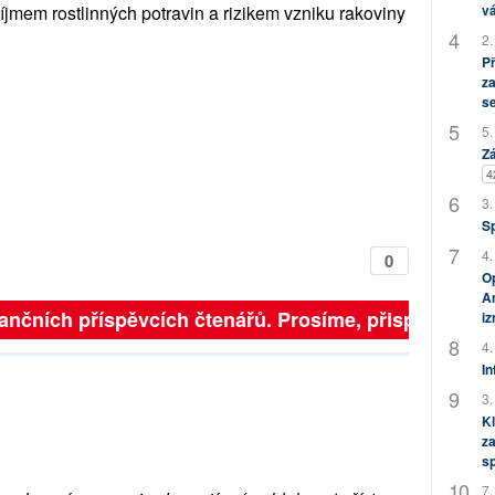
říjmem rostlinných potravin a rizikem vzniku rakoviny
vá
2.
P
za
s
5.
Zá
4
3.
S
4.
0
Op
Am
finančních příspěvcích čtenářů. Prosíme, přispějte. ➥
i
4.
In
3.
Kl
za
s
7.