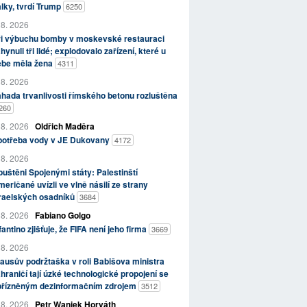
lky, tvrdí Trump
6250
 8. 2026
ři výbuchu bomby v moskevské restauraci
hynuli tři lidé; explodovalo zařízení, které u
ebe měla žena
4311
 8. 2026
hada trvanlivosti římského betonu rozluštěna
260
 8. 2026
Oldřich Maděra
potřeba vody v JE Dukovany
4172
 8. 2026
uštěni Spojenými státy: Palestinští
eričané uvízli ve vlně násilí ze strany
zraelských osadníků
3684
 8. 2026
Fabiano Golgo
fantino zjišťuje, že FIFA není jeho firma
3669
 8. 2026
ausův podržtaška v roli Babišova ministra
hraničí tají úzké technologické propojení se
přízněným dezinformačním zdrojem
3512
 8. 2026
Petr Waniek Horváth