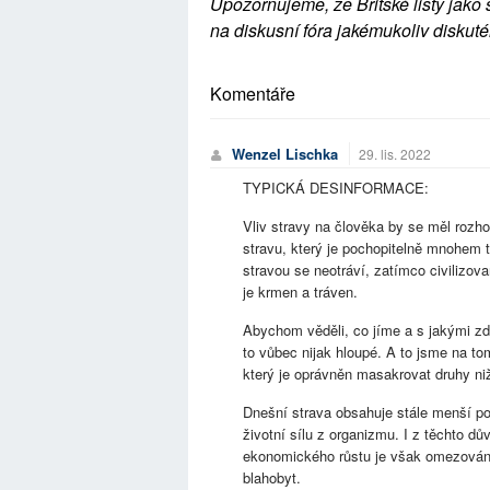
Upozorňujeme, že Britské listy jako 
na diskusní fóra jakémukoliv diskuté
Komentáře
Wenzel Lischka
29. lis. 2022
TYPICKÁ DESINFORMACE:
Vliv stravy na člověka by se měl rozho
stravu, který je pochopitelně mnohem t
stravou se neotráví, zatímco civilizov
je krmen a tráven.
Abychom věděli, co jíme a s jakými zd
to vůbec nijak hloupé. A to jsme na t
který je oprávněn masakrovat druhy ni
Dnešní strava obsahuje stále menší pod
životní sílu z organizmu. I z těchto dův
ekonomického růstu je však omezování 
blahobyt.