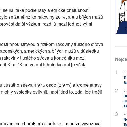
i se liší také podle rasy a etnické příslušnosti.
lo snížené riziko rakoviny 20 %, ale u bílých mužů
 provést další výzkum rozdílů mezi jednotlivými
ostlinnou stravou a rizikem rakoviny tlustého střeva
 japonských, amerických a bílých mužů v důsledku
ch rakoviny tlustého střeva a konečníku mezi
Nejčt
dl Kim. "K potvrzení tohoto tvrzení je však
2.
Tr
S
tlustého střeva 4 976 osob (2,9 %) a kromě stravy
3.
 mohly výsledky ovlivnit, například to, zda lidé trpěli
Dů
tu
za
4.
No
zorovacímu charakteru studie zatím nelze vyvozovat
Te