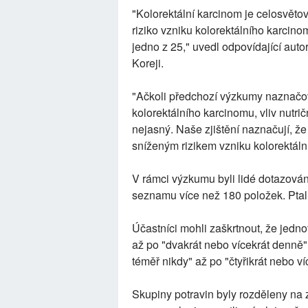
"Kolorektální karcinom je celosvět
riziko vzniku kolorektálního karcin
jedno z 25," uvedl odpovídající auto
Koreji.
"Ačkoli předchozí výzkumy naznačoval
kolorektálního karcinomu, vliv nutričn
nejasný. Naše zjištění naznačují, ž
sníženým rizikem vzniku kolorektáln
V rámci výzkumu byli lidé dotazováni
seznamu více než 180 položek. Ptali 
Účastníci mohli zaškrtnout, že jedno
až po "dvakrát nebo vícekrát denně
téměř nikdy" až po "čtyřikrát nebo v
Skupiny potravin byly rozděleny na z