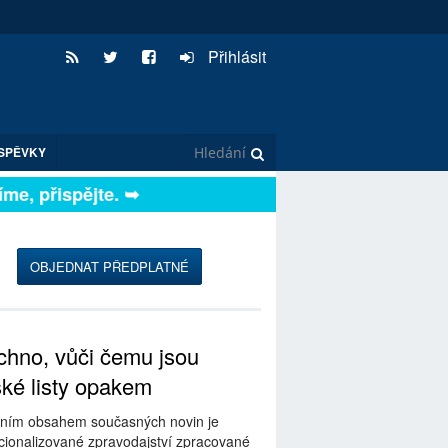
Přihlásit
SPĚVKY
e, přispějte. ➥
OBJEDNAT PŘEDPLATNÉ
hno, vůči čemu jsou
ské listy opakem
ním obsahem současných novin je
ionalizované zpravodajství zpracované