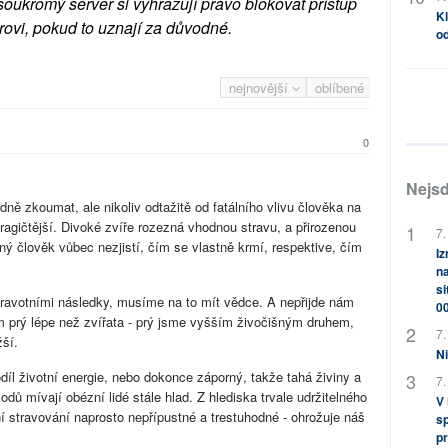
soukromý server si vyhrazují právo blokovat přístup
Kl
rovi, pokud to uznají za důvodné.
od
nejnovější
oblíbené
0
Nejsd
dně zkoumat, ale nikoliv odtažitě od fatálního vlivu člověka na
ragičtější. Divoké zvíře rozezná vhodnou stravu, a přirozenou
7.
aný člověk vůbec nezjistí, čím se vlastně krmí, respektive, čím
Iz
na
si
ravotními následky, musíme na to mít vědce. A nepřijde nám
0
om prý lépe než zvířata - prý jsme vyšším živočišným druhem,
7.
žší.
Ni
íl životní energie, nebo dokonce záporný, takže tahá živiny a
7.
odů mívají obézní lidé stále hlad. Z hlediska trvale udržitelného
V
stravování naprosto nepřípustné a trestuhodné - ohrožuje náš
sp
pr