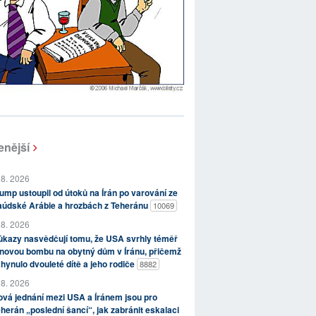
enější
 8. 2026
ump ustoupil od útoků na Írán po varování ze
aúdské Arábie a hrozbách z Teheránu
10069
 8. 2026
kazy nasvědčují tomu, že USA svrhly téměř
novou bombu na obytný dům v Íránu, přičemž
hynulo dvouleté dítě a jeho rodiče
8882
 8. 2026
vá jednání mezi USA a Íránem jsou pro
herán „poslední šancí“, jak zabránit eskalaci