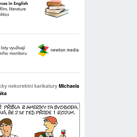
icky nekorektní karikatury
Michaela
áka