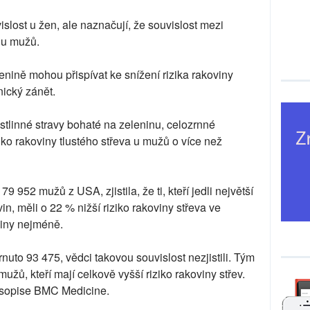
islost u žen, ale naznačují, že souvislost mezi
í u mužů.
enině mohou přispívat ke snížení rizika rakoviny
nický zánět.
linné stravy bohaté na zeleninu, celozrnné
ziko rakoviny tlustého střeva u mužů o více než
9 952 mužů z USA, zjistila, že ti, kteří jedli největší
in, měli o 22 % nižší riziko rakoviny střeva ve
aviny nejméně.
uto 93 475, vědci takovou souvislost nezjistili. Tým
mužů, kteří mají celkově vyšší riziko rakoviny střev.
časopise BMC Medicine.