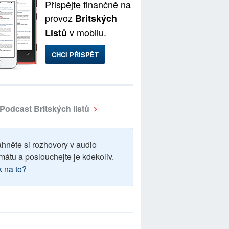
Přispějte finančně na
provoz
Britských
v mobilu.
Listů
CHCI PŘISPĚT
Podcast Britských listů
áhněte si rozhovory v audio
mátu a poslouchejte je kdekoliv.
k na to?