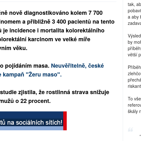
tak, a
pobavi
čně nově diagnostikováno kolem 7 700
a aby 
inomem a přibližně 3 400 pacientů na tento
zadava
e incidence i mortalita kolorektálního
Výsled
lorektální karcinom ve velké míře
by moh
vním věku.
příběh
větší 
no pojídáním masa.
Neuvěřitelně, české
Příběh
de kampaň "Žeru maso".
zlehčo
přechá
riskant
tudie zjistila, že rostlinná strava snižuje
To vše
 mužů o 22 procent.
refero
škály 