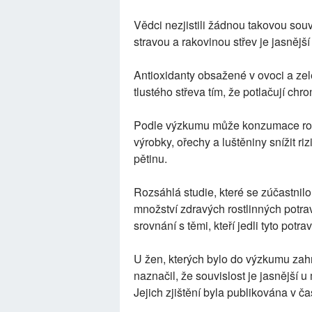
Vědci nezjistili žádnou takovou souv
stravou a rakovinou střev je jasnějš
Antioxidanty obsažené v ovoci a zel
tlustého střeva tím, že potlačují chro
Podle výzkumu může konzumace rost
výrobky, ořechy a luštěniny snížit ri
pětinu.
Rozsáhlá studie, které se zúčastnilo 7
množství zdravých rostlinných potrav
srovnání s těmi, kteří jedli tyto potr
U žen, kterých bylo do výzkumu zahrn
naznačil, že souvislost je jasnější u 
Jejich zjištění byla publikována v 