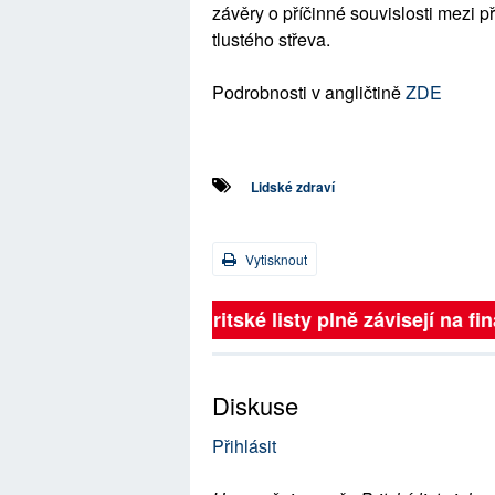
závěry o příčinné souvislosti mezi p
tlustého střeva.
Podrobnosti v angličtině
ZDE
Lidské zdraví
Vytisknout
Britské listy plně závisejí na 
Diskuse
Přihlásit