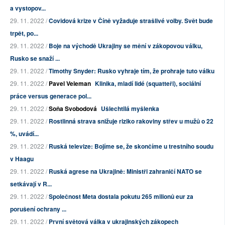
a vystopov...
29. 11. 2022 /
Covidová krize v Číně vyžaduje strašlivé volby. Svět bude
trpět, po...
29. 11. 2022 /
Boje na východě Ukrajiny se mění v zákopovou válku,
Rusko se snaží ...
29. 11. 2022 /
Timothy Snyder: Rusko vyhraje tím, že prohraje tuto válku
29. 11. 2022 /
Pavel Veleman
Klinika, mladí lidé (squatteři), sociální
práce versus generace pol...
29. 11. 2022 /
Soňa Svobodová
Ušlechtilá myšlenka
29. 11. 2022 /
Rostlinná strava snižuje riziko rakoviny střev u mužů o 22
%, uvádí...
29. 11. 2022 /
Ruská televize: Bojíme se, že skončíme u trestního soudu
v Haagu
29. 11. 2022 /
Ruská agrese na Ukrajině: Ministři zahraničí NATO se
setkávají v R...
29. 11. 2022 /
Společnost Meta dostala pokutu 265 milionů eur za
porušení ochrany ...
29. 11. 2022 /
První světová válka v ukrajinských zákopech