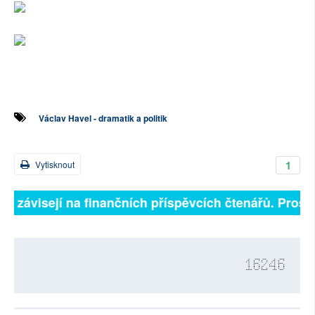
Václav Havel - dramatik a politik
1
Vytisknout
ně závisejí na finančních příspěvcích čtenářů. Prosím
16246