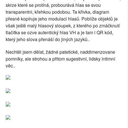
skrze které se protíná, probourává hlas se svou
transparentni, křehkou podobou. Ta křivka, diagram
přesně kopíruje jeho modulaci hlasů. Poblíže objektů je
však ještě malý hlasový sloupek, z kterého po zmáčknutí
tlačítka se ozve autentický hlas VH a je tam i QR kód,
který jeho slova přenáší do jiných jazyků..
Nechtěl jsem dělat, žádné patetické, naddimenzovane
pomníky, ale strohou a přitom sugestivní, lidsky intimní
věc..