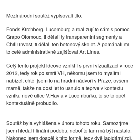
Mezinárodní soutěž vypisovali tito:
Fonds Kirchberg. Lucemburg a realizují to sám s pomoci
Grapo Olomouc, ti dělali ty transparentní segmenty a
Chilli invest, ti dělali ten betonový skelet. A pomáhali mi
to celé administrativně zajišťovat Art Lines.
Celý tento projekt ideové vznikl i s první vizualizaci v roce
2012, tedy rok po smrti VH, někomu jsem to myslím i
nabízel, chtěl jsem to na hradní nádvoří v Praze, ovšem
marně, takže na dost let to usnulo a teprve v kontextu
vzniku nové ulice V.Havla v Lucemburku, to se to opět
kontextuálně probudilo.
Soutěž byla vyhlášena v únoru tohoto roku. Samozrjme
jsem hledal i finální podobu, neboť to tam má být nastálo.
Nakonec jsem dospěl k této formě, tedy dvě lapidární zdi,