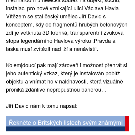
instalaci pro nově vznikající ulici Václava Havla.
SOCIÁLNÍ SÍTĚ
Vítězem se stal český umělec Jiří David s
RUBRIKY
konceptem, kdy do fragmentů hrubých betonových
zdí je vetknuta 3D křehká, transparentní zvuková
PLNÁ VERZE STRÁNEK
stopa legendárního Havlova výroku ‚Pravda a
láska musí zvítězit nad lží a nenávistí‘.
Kolemjdoucí pak mají zároveň i možnost přehrát si
jeho autentický vzkaz, který je instalován poblíž
objektu a
vnímat ho v naléhavosti, která vizuálně
proniká zdánlivě nepropustnou bariérou…
Jiří David nám k tomu napsal: