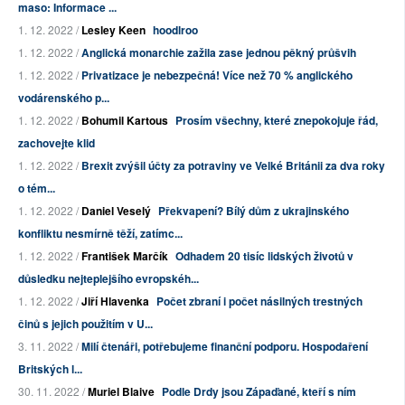
maso: Informace ...
1. 12. 2022 /
Lesley Keen
hoodlroo
1. 12. 2022 /
Anglická monarchie zažila zase jednou pěkný průšvih
1. 12. 2022 /
Privatizace je nebezpečná! Více než 70 % anglického
vodárenského p...
1. 12. 2022 /
Bohumil Kartous
Prosím všechny, které znepokojuje řád,
zachovejte klid
1. 12. 2022 /
Brexit zvýšil účty za potraviny ve Velké Británii za dva roky
o tém...
1. 12. 2022 /
Daniel Veselý
Překvapení? Bílý dům z ukrajinského
konfliktu nesmírně těží, zatímc...
1. 12. 2022 /
František Marčík
Odhadem 20 tisíc lidských životů v
důsledku nejteplejšího evropskéh...
1. 12. 2022 /
Jiří Hlavenka
Počet zbraní i počet násilných trestných
činů s jejich použitím v U...
3. 11. 2022 /
Milí čtenáři, potřebujeme finanční podporu. Hospodaření
Britských l...
30. 11. 2022 /
Muriel Blaive
Podle Drdy jsou Zápaďané, kteří s ním