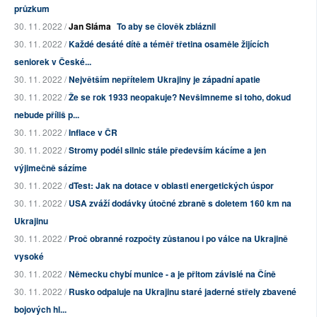
průzkum
30. 11. 2022 /
Jan Sláma
To aby se člověk zbláznil
30. 11. 2022 /
Každé desáté dítě a téměř třetina osaměle žijících
seniorek v České...
30. 11. 2022 /
Největším nepřítelem Ukrajiny je západní apatie
30. 11. 2022 /
Že se rok 1933 neopakuje? Nevšimneme si toho, dokud
nebude příliš p...
30. 11. 2022 /
Inflace v ČR
30. 11. 2022 /
Stromy podél silnic stále především kácíme a jen
výjimečně sázíme
30. 11. 2022 /
dTest: Jak na dotace v oblasti energetických úspor
30. 11. 2022 /
USA zváží dodávky útočné zbraně s doletem 160 km na
Ukrajinu
30. 11. 2022 /
Proč obranné rozpočty zůstanou i po válce na Ukrajině
vysoké
30. 11. 2022 /
Německu chybí munice - a je přitom závislé na Číně
30. 11. 2022 /
Rusko odpaluje na Ukrajinu staré jaderné střely zbavené
bojových hl...