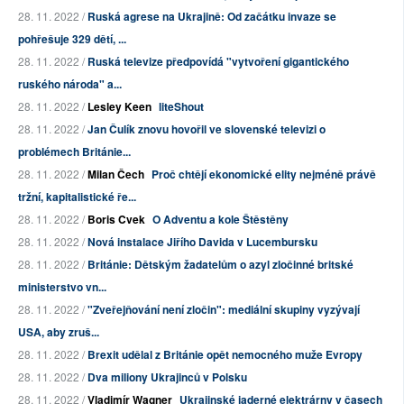
28. 11. 2022 /
Ruská agrese na Ukrajině: Od začátku invaze se
pohřešuje 329 dětí, ...
28. 11. 2022 /
Ruská televize předpovídá "vytvoření gigantického
ruského národa" a...
28. 11. 2022 /
Lesley Keen
liteShout
28. 11. 2022 /
Jan Čulík znovu hovořil ve slovenské televizi o
problémech Británie...
28. 11. 2022 /
Milan Čech
Proč chtějí ekonomické elity nejméně právě
tržní, kapitalistické ře...
28. 11. 2022 /
Boris Cvek
O Adventu a kole Štěstěny
28. 11. 2022 /
Nová instalace Jiřího Davida v Lucembursku
28. 11. 2022 /
Británie: Dětským žadatelům o azyl zločinné britské
ministerstvo vn...
28. 11. 2022 /
"Zveřejňování není zločin": mediální skupiny vyzývají
USA, aby zruš...
28. 11. 2022 /
Brexit udělal z Británie opět nemocného muže Evropy
28. 11. 2022 /
Dva miliony Ukrajinců v Polsku
28. 11. 2022 /
Vladimír Wagner
Ukrajinské jaderné elektrárny v časech