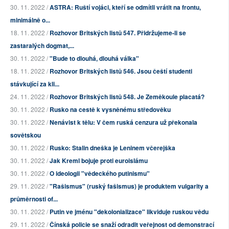
30. 11. 2022 /
ASTRA: Ruští vojáci, kteří se odmítli vrátit na frontu,
minimálně o...
18. 11. 2022 /
Rozhovor Britských listů 547. Přidržujeme-li se
zastaralých dogmat,...
30. 11. 2022 /
"Bude to dlouhá, dlouhá válka"
18. 11. 2022 /
Rozhovor Britských listů 546. Jsou čeští studenti
stávkující za kli...
24. 11. 2022 /
Rozhovor Britských listů 548. Je Zeměkoule placatá?
30. 11. 2022 /
Rusko na cestě k vysněnému středověku
30. 11. 2022 /
Nenávist k tělu: V čem ruská cenzura už překonala
sovětskou
30. 11. 2022 /
Rusko: Stalin dneška je Leninem včerejška
30. 11. 2022 /
Jak Kreml bojuje proti euroislámu
30. 11. 2022 /
O ideologii "vědeckého putinismu"
29. 11. 2022 /
"Rašismus" (ruský fašismus) je produktem vulgarity a
průměrnosti of...
30. 11. 2022 /
Putin ve jménu "dekolonializace" likviduje ruskou vědu
29. 11. 2022 /
Čínská policie se snaží odradit veřejnost od demonstrací