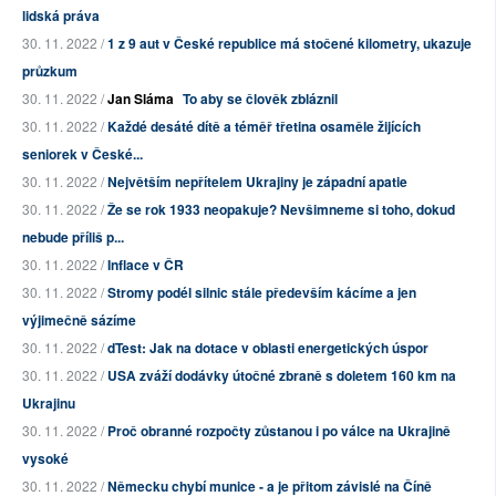
lidská práva
30. 11. 2022 /
1 z 9 aut v České republice má stočené kilometry, ukazuje
průzkum
30. 11. 2022 /
Jan Sláma
To aby se člověk zbláznil
30. 11. 2022 /
Každé desáté dítě a téměř třetina osaměle žijících
seniorek v České...
30. 11. 2022 /
Největším nepřítelem Ukrajiny je západní apatie
30. 11. 2022 /
Že se rok 1933 neopakuje? Nevšimneme si toho, dokud
nebude příliš p...
30. 11. 2022 /
Inflace v ČR
30. 11. 2022 /
Stromy podél silnic stále především kácíme a jen
výjimečně sázíme
30. 11. 2022 /
dTest: Jak na dotace v oblasti energetických úspor
30. 11. 2022 /
USA zváží dodávky útočné zbraně s doletem 160 km na
Ukrajinu
30. 11. 2022 /
Proč obranné rozpočty zůstanou i po válce na Ukrajině
vysoké
30. 11. 2022 /
Německu chybí munice - a je přitom závislé na Číně