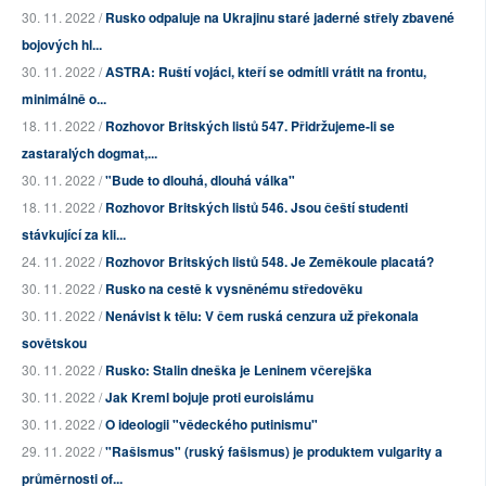
30. 11. 2022 /
Rusko odpaluje na Ukrajinu staré jaderné střely zbavené
bojových hl...
30. 11. 2022 /
ASTRA: Ruští vojáci, kteří se odmítli vrátit na frontu,
minimálně o...
18. 11. 2022 /
Rozhovor Britských listů 547. Přidržujeme-li se
zastaralých dogmat,...
30. 11. 2022 /
"Bude to dlouhá, dlouhá válka"
18. 11. 2022 /
Rozhovor Britských listů 546. Jsou čeští studenti
stávkující za kli...
24. 11. 2022 /
Rozhovor Britských listů 548. Je Zeměkoule placatá?
30. 11. 2022 /
Rusko na cestě k vysněnému středověku
30. 11. 2022 /
Nenávist k tělu: V čem ruská cenzura už překonala
sovětskou
30. 11. 2022 /
Rusko: Stalin dneška je Leninem včerejška
30. 11. 2022 /
Jak Kreml bojuje proti euroislámu
30. 11. 2022 /
O ideologii "vědeckého putinismu"
29. 11. 2022 /
"Rašismus" (ruský fašismus) je produktem vulgarity a
průměrnosti of...