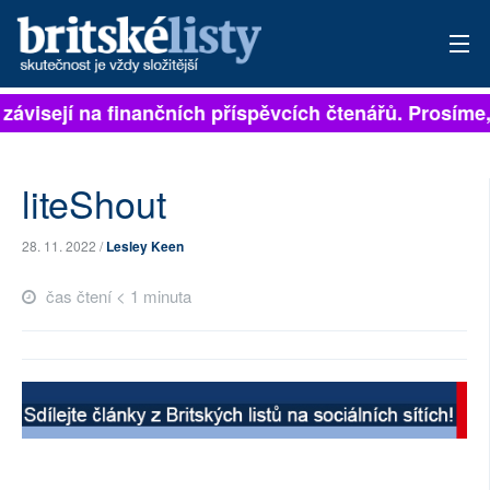
 závisejí na finančních příspěvcích čtenářů. Prosíme, 
PŘIHLÁSIT
AKTUÁLNÍ VYDÁNÍ
liteShout
ARCHIV
28. 11. 2022 /
Lesley Keen
ROZHOVORY
čas čtení < 1 minuta
TÉMATA
NEJČTENĚJŠÍ ZA 7 DNÍ
AUTOŘI
PŘÍSPĚVKY NA PROVOZ