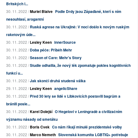
Britských l...
30. 11. 2022 /
Muriel Blaive
Podle Drdy jsou Zápaďané, kteří s ním
nesouhlasí, arogantní
30. 11. 2022 /
Ruská agrese na Ukrajině: V noci došlo k novým ruským
raketovým úde...
30. 11. 2022 /
Lesley Keen
innerSource
30. 11. 2022 /
Doba péče: Příběh Mehr
30. 11. 2022 /
Season of Care: Mehr's Story
30. 11. 2022 /
Studie odhalila, že nový lék zpomaluje pokles kognitivních
funkcí u...
30. 11. 2022 /
Jak skončí druhá studená válka
29. 11. 2022 /
Lesley Keen
angelicShare
30. 11. 2022 /
Před 30 lety se lidé v Libkovicích postavili bagrům a
bránili posle...
30. 11. 2022 /
Karel Dolejší
O Hegelovi v Leningradě a civilizačním
významu násady od smetáku
30. 11. 2022 /
Boris Cvek
Co nám říkají minulé prezidentské volby
30. 11. 2022 /
Marco Nemeth
Slovenská komunita LGBTIQ+ potřebuje