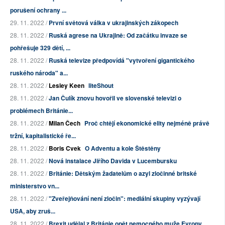
porušení ochrany ...
29. 11. 2022 /
První světová válka v ukrajinských zákopech
28. 11. 2022 /
Ruská agrese na Ukrajině: Od začátku invaze se
pohřešuje 329 dětí, ...
28. 11. 2022 /
Ruská televize předpovídá "vytvoření gigantického
ruského národa" a...
28. 11. 2022 /
Lesley Keen
liteShout
28. 11. 2022 /
Jan Čulík znovu hovořil ve slovenské televizi o
problémech Británie...
28. 11. 2022 /
Milan Čech
Proč chtějí ekonomické elity nejméně právě
tržní, kapitalistické ře...
28. 11. 2022 /
Boris Cvek
O Adventu a kole Štěstěny
28. 11. 2022 /
Nová instalace Jiřího Davida v Lucembursku
28. 11. 2022 /
Británie: Dětským žadatelům o azyl zločinné britské
ministerstvo vn...
28. 11. 2022 /
"Zveřejňování není zločin": mediální skupiny vyzývají
USA, aby zruš...
28. 11. 2022 /
Brexit udělal z Británie opět nemocného muže Evropy