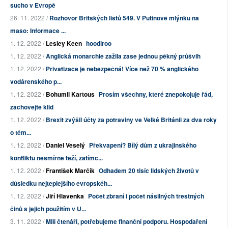
sucho v Evropě
26. 11. 2022 /
Rozhovor Britských listů 549. V Putinově mlýnku na
maso: Informace ...
1. 12. 2022 /
Lesley Keen
hoodlroo
1. 12. 2022 /
Anglická monarchie zažila zase jednou pěkný průšvih
1. 12. 2022 /
Privatizace je nebezpečná! Více než 70 % anglického
vodárenského p...
1. 12. 2022 /
Bohumil Kartous
Prosím všechny, které znepokojuje řád,
zachovejte klid
1. 12. 2022 /
Brexit zvýšil účty za potraviny ve Velké Británii za dva roky
o tém...
1. 12. 2022 /
Daniel Veselý
Překvapení? Bílý dům z ukrajinského
konfliktu nesmírně těží, zatímc...
1. 12. 2022 /
František Marčík
Odhadem 20 tisíc lidských životů v
důsledku nejteplejšího evropskéh...
1. 12. 2022 /
Jiří Hlavenka
Počet zbraní i počet násilných trestných
činů s jejich použitím v U...
3. 11. 2022 /
Milí čtenáři, potřebujeme finanční podporu. Hospodaření