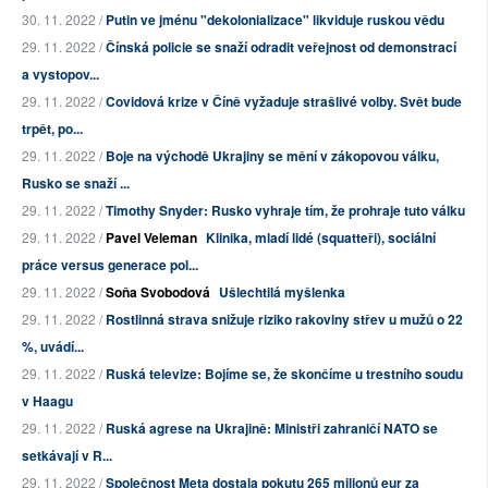
30. 11. 2022 /
Putin ve jménu "dekolonializace" likviduje ruskou vědu
29. 11. 2022 /
Čínská policie se snaží odradit veřejnost od demonstrací
a vystopov...
29. 11. 2022 /
Covidová krize v Číně vyžaduje strašlivé volby. Svět bude
trpět, po...
29. 11. 2022 /
Boje na východě Ukrajiny se mění v zákopovou válku,
Rusko se snaží ...
29. 11. 2022 /
Timothy Snyder: Rusko vyhraje tím, že prohraje tuto válku
29. 11. 2022 /
Pavel Veleman
Klinika, mladí lidé (squatteři), sociální
práce versus generace pol...
29. 11. 2022 /
Soňa Svobodová
Ušlechtilá myšlenka
29. 11. 2022 /
Rostlinná strava snižuje riziko rakoviny střev u mužů o 22
%, uvádí...
29. 11. 2022 /
Ruská televize: Bojíme se, že skončíme u trestního soudu
v Haagu
29. 11. 2022 /
Ruská agrese na Ukrajině: Ministři zahraničí NATO se
setkávají v R...
29. 11. 2022 /
Společnost Meta dostala pokutu 265 milionů eur za