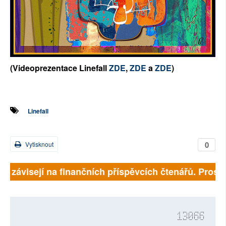
(Videoprezentace Linefall
ZDE
,
ZDE
a
ZDE
)
Linefall
0
Vytisknout
ně závisejí na finančních příspěvcích čtenářů. Prosíme
13066