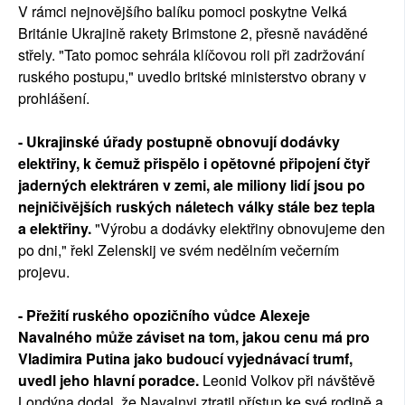
V rámci nejnovějšího balíku pomoci poskytne Velká
Británie Ukrajině rakety Brimstone 2, přesně naváděné
střely. "Tato pomoc sehrála klíčovou roli při zadržování
ruského postupu," uvedlo britské ministerstvo obrany v
prohlášení.
- Ukrajinské úřady postupně obnovují dodávky
elektřiny, k čemuž přispělo i opětovné připojení čtyř
jaderných elektráren v zemi, ale miliony lidí jsou po
nejničivějších ruských náletech války stále bez tepla
a elektřiny.
"Výrobu a dodávky elektřiny obnovujeme den
po dni," řekl Zelenskij ve svém nedělním večerním
projevu.
- Přežití ruského opozičního vůdce Alexeje
Navalného může záviset na tom, jakou cenu má pro
Vladimira Putina jako budoucí vyjednávací trumf,
uvedl jeho hlavní poradce.
Leonid Volkov při návštěvě
Londýna dodal, že Navalnyj ztratil přístup ke své rodině a