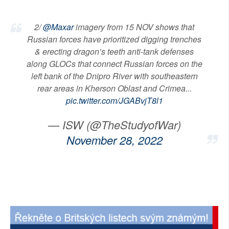
2/
@Maxar
imagery from 15 NOV shows that
Russian forces have prioritized digging trenches
& erecting dragon’s teeth anti-tank defenses
along GLOCs that connect Russian forces on the
left bank of the Dnipro River with southeastern
rear areas in Kherson Oblast and Crimea...
pic.twitter.com/JGABvjT8l1
— ISW (@TheStudyofWar)
November 28, 2022