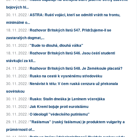
bojových hl...
30. 11. 2022 /
ASTRA: Ruští vojáci, kteří se odmítli vrátit na frontu,
minimálně o...
18. 11. 2022 /
Rozhovor Britských listů 547. Přidržujeme-li se
zastaralých dogmat,...
30. 11. 2022 /
"Bude to dlouhá, dlouhá válka"
18. 11. 2022 /
Rozhovor Britských listů 546. Jsou čeští studenti
stávkující za kli...
24. 11. 2022 /
Rozhovor Britských listů 548. Je Zeměkoule placatá?
30. 11. 2022 /
Rusko na cestě k vysněnému středověku
30. 11. 2022 /
Nenávist k tělu: V čem ruská cenzura už překonala
sovětskou
30. 11. 2022 /
Rusko: Stalin dneška je Leninem včerejška
30. 11. 2022 /
Jak Kreml bojuje proti euroislámu
30. 11. 2022 /
O ideologii "vědeckého putinismu"
29. 11. 2022 /
"Rašismus" (ruský fašismus) je produktem vulgarity a
průměrnosti of...
30. 11. 2022 /