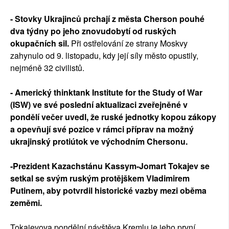
- Stovky Ukrajinců prchají z města Cherson pouhé
dva týdny po jeho znovudobytí od ruských
okupačních sil.
Při ostřelování ze strany Moskvy
zahynulo od 9. listopadu, kdy její síly město opustily,
nejméně 32 civilistů.
- Americký thinktank Institute for the Study of War
(ISW) ve své poslední aktualizaci zveřejněné v
pondělí večer uvedl, že ruské jednotky kopou zákopy
a opevňují své pozice v rámci příprav na možný
ukrajinský protiútok ve východním Chersonu.
-Prezident Kazachstánu Kassym-Jomart Tokajev se
setkal se svým ruským protějškem Vladimirem
Putinem, aby potvrdil historické vazby mezi oběma
zeměmi.
Tokajevova pondělní návštěva Kremlu je jeho první