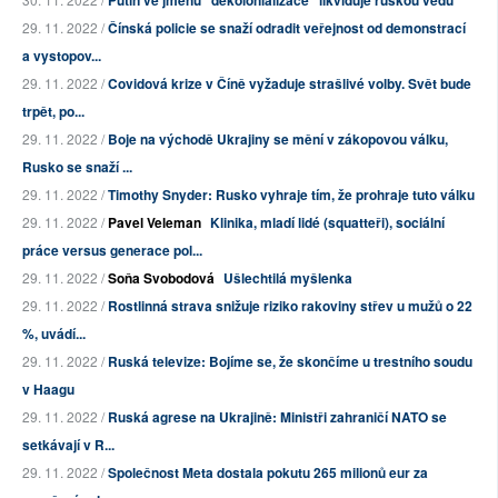
Putin ve jménu "dekolonializace" likviduje ruskou vědu
29. 11. 2022 /
Čínská policie se snaží odradit veřejnost od demonstrací
a vystopov...
29. 11. 2022 /
Covidová krize v Číně vyžaduje strašlivé volby. Svět bude
trpět, po...
29. 11. 2022 /
Boje na východě Ukrajiny se mění v zákopovou válku,
Rusko se snaží ...
29. 11. 2022 /
Timothy Snyder: Rusko vyhraje tím, že prohraje tuto válku
29. 11. 2022 /
Pavel Veleman
Klinika, mladí lidé (squatteři), sociální
práce versus generace pol...
29. 11. 2022 /
Soňa Svobodová
Ušlechtilá myšlenka
29. 11. 2022 /
Rostlinná strava snižuje riziko rakoviny střev u mužů o 22
%, uvádí...
29. 11. 2022 /
Ruská televize: Bojíme se, že skončíme u trestního soudu
v Haagu
29. 11. 2022 /
Ruská agrese na Ukrajině: Ministři zahraničí NATO se
setkávají v R...
29. 11. 2022 /
Společnost Meta dostala pokutu 265 milionů eur za