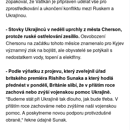
zopakoval, že Vatikán je připraven udělat vše pro
zprostředkování a ukončení konfliktu mezi Ruskem a
Ukrajinou.
- Stovky Ukrajinců v neděli uprchly z města Cherson,
protože ruské ostřelování zesílilo.
Osvobození
Chersonu na začátku tohoto měsíce znamenalo pro Kyjev
významný zisk na bojišti, ale obyvatelé se potýkali s
nedostatkem vody, topení a elektřiny.
- Podle výňatku z projevu, který zveřejnil úřad
britského premiéra Rishiho Sunaka a který hodlá
přednést v pondělí, Británie slíbí, že v příštím roce
zachová nebo zvýší vojenskou pomoc Ukrajině.
"Budeme stát při Ukrajině tak dlouho, jak bude třeba. V
příštím roce zachováme nebo zvýšíme naši vojenskou
pomoc. A poskytneme novou podporu protivzdušné
obraně," řekne údajně Sunak.