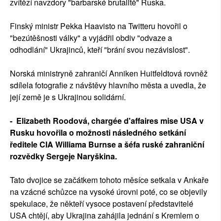
zvítězí navzdory "barbarské brutalitě" Ruska.
Finský ministr Pekka Haavisto na Twitteru hovořil o
"bezútěšnosti války" a vyjádřil obdiv "odvaze a
odhodlání" Ukrajinců, kteří "brání svou nezávislost".
Norská ministryně zahraničí Anniken Huitfeldtová rovněž
sdílela fotografie z návštěvy hlavního města a uvedla, že
její země je s Ukrajinou solidární.
- Elizabeth Roodová, chargée d'affaires mise USA v
Rusku hovořila o možnosti následného setkání
ředitele CIA Williama Burnse a šéfa ruské zahraniční
rozvědky Sergeje Naryškina.
Tato dvojice se začátkem tohoto měsíce setkala v Ankaře
na vzácné schůzce na vysoké úrovni poté, co se objevily
spekulace, že někteří vysoce postavení představitelé
USA chtějí, aby Ukrajina zahájila jednání s Kremlem o