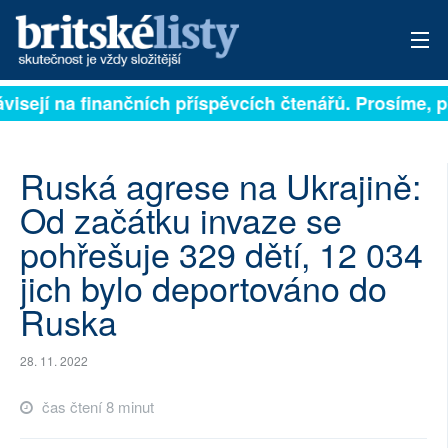
visejí na finančních příspěvcích čtenářů. Prosíme, při
PŘIHLÁSIT
AKTUÁLNÍ VYDÁNÍ
Ruská agrese na Ukrajině:
ARCHIV
Od začátku invaze se
pohřešuje 329 dětí, 12 034
ROZHOVORY
jich bylo deportováno do
TÉMATA
Ruska
NEJČTENĚJŠÍ ZA 7 DNÍ
28. 11. 2022
AUTOŘI
čas čtení 8 minut
PŘÍSPĚVKY NA PROVOZ