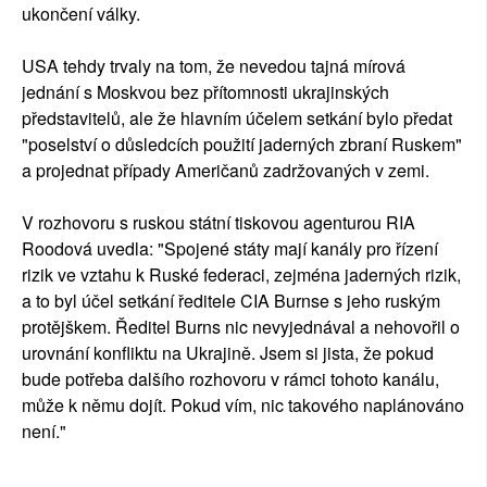
ukončení války.
USA tehdy trvaly na tom, že nevedou tajná mírová
jednání s Moskvou bez přítomnosti ukrajinských
představitelů, ale že hlavním účelem setkání bylo předat
"poselství o důsledcích použití jaderných zbraní Ruskem"
a projednat případy Američanů zadržovaných v zemi.
V rozhovoru s ruskou státní tiskovou agenturou RIA
Roodová uvedla: "Spojené státy mají kanály pro řízení
rizik ve vztahu k Ruské federaci, zejména jaderných rizik,
a to byl účel setkání ředitele CIA Burnse s jeho ruským
protějškem. Ředitel Burns nic nevyjednával a nehovořil o
urovnání konfliktu na Ukrajině. Jsem si jista, že pokud
bude potřeba dalšího rozhovoru v rámci tohoto kanálu,
může k němu dojít. Pokud vím, nic takového naplánováno
není."