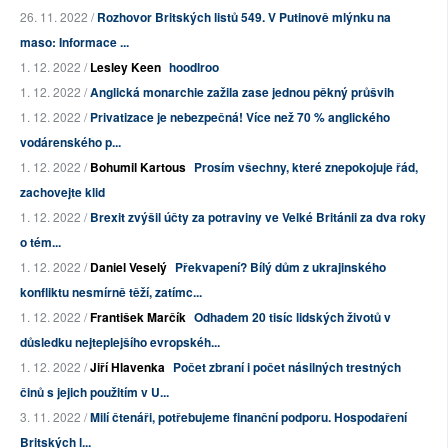
26. 11. 2022 /
Rozhovor Britských listů 549. V Putinově mlýnku na
maso: Informace ...
1. 12. 2022 /
Lesley Keen
hoodlroo
1. 12. 2022 /
Anglická monarchie zažila zase jednou pěkný průšvih
1. 12. 2022 /
Privatizace je nebezpečná! Více než 70 % anglického
vodárenského p...
1. 12. 2022 /
Bohumil Kartous
Prosím všechny, které znepokojuje řád,
zachovejte klid
1. 12. 2022 /
Brexit zvýšil účty za potraviny ve Velké Británii za dva roky
o tém...
1. 12. 2022 /
Daniel Veselý
Překvapení? Bílý dům z ukrajinského
konfliktu nesmírně těží, zatímc...
1. 12. 2022 /
František Marčík
Odhadem 20 tisíc lidských životů v
důsledku nejteplejšího evropskéh...
1. 12. 2022 /
Jiří Hlavenka
Počet zbraní i počet násilných trestných
činů s jejich použitím v U...
3. 11. 2022 /
Milí čtenáři, potřebujeme finanční podporu. Hospodaření
Britských l...