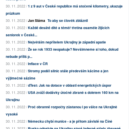
30. 11. 2022 /
1 z 9 aut v České republice má stočené kilometry, ukazuje
průzkum
30. 11. 2022 /
Jan Sláma
To aby se člověk zbláznil
30. 11. 2022 /
Každé desáté dítě a téměř třetina osaměle žijících
seniorek v České...
30. 11. 2022 /
Největším nepřítelem Ukrajiny je západní apatie
30. 11. 2022 /
Že se rok 1933 neopakuje? Nevšimneme si toho, dokud
nebude příliš p...
30. 11. 2022 /
Inflace v ČR
30. 11. 2022 /
Stromy podél silnic stále především kácíme a jen
výjimečně sázíme
30. 11. 2022 /
dTest: Jak na dotace v oblasti energetických úspor
30. 11. 2022 /
USA zváží dodávky útočné zbraně s doletem 160 km na
Ukrajinu
30. 11. 2022 /
Proč obranné rozpočty zůstanou i po válce na Ukrajině
vysoké
30. 11. 2022 /
Německu chybí munice - a je přitom závislé na Číně
30. 11. 2022 /
Rusko odpaluje na Ukrajinu staré jaderné střely zbavené