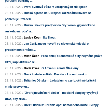
porušení ochrany ...
29. 11. 2022 /
První světová válka v ukrajinských zákopech
28. 11. 2022 /
Ruská agrese na Ukrajině: Od začátku invaze se
pohřešuje 329 dětí, ...
28. 11. 2022 /
Ruská televize předpovídá "vytvoření gigantického
ruského národa" a...
28. 11. 2022 /
Lesley Keen
liteShout
28. 11. 2022 /
Jan Čulík znovu hovořil ve slovenské televizi o
problémech Británie...
28. 11. 2022 /
Milan Čech
Proč chtějí ekonomické elity nejméně právě
tržní, kapitalistické ře...
28. 11. 2022 /
Boris Cvek
O Adventu a kole Štěstěny
28. 11. 2022 /
Nová instalace Jiřího Davida v Lucembursku
28. 11. 2022 /
Británie: Dětským žadatelům o azyl zločinné britské
ministerstvo vn...
28. 11. 2022 /
"Zveřejňování není zločin": mediální skupiny vyzývají
USA, aby zruš...
28. 11. 2022 /
Brexit udělal z Británie opět nemocného muže Evropy