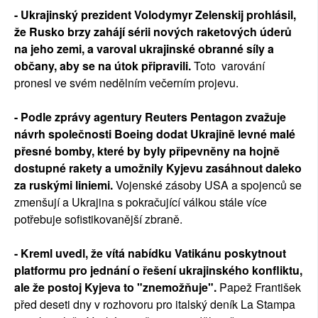
- Ukrajinský prezident Volodymyr Zelenskij prohlásil,
že Rusko brzy zahájí sérii nových raketových úderů
na jeho zemi, a varoval ukrajinské obranné síly a
občany, aby se na útok připravili.
Toto varování
pronesl ve svém nedělním večerním projevu.
- Podle zprávy agentury Reuters Pentagon zvažuje
návrh společnosti Boeing dodat Ukrajině levné malé
přesné bomby, které by byly připevněny na hojně
dostupné rakety a umožnily Kyjevu zasáhnout daleko
za ruskými liniemi.
Vojenské zásoby USA a spojenců se
zmenšují a Ukrajina s pokračující válkou stále více
potřebuje sofistikovanější zbraně.
- Kreml uvedl, že vítá nabídku Vatikánu poskytnout
platformu pro jednání o řešení ukrajinského konfliktu,
ale že postoj Kyjeva to "znemožňuje".
Papež František
před deseti dny v rozhovoru pro italský deník La Stampa