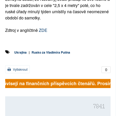
je trvale zadržován v cele "2,5 x 4 metry" poté, co ho
ruské úřady minulý týden umístily na časově neomezené
období do samotky.
Zdtroj v angličtině
ZDE
Ukrajina
|
Rusko za Vladimíra Putina
0
Vytisknout
závisejí na finančních příspěvcích čtenářů. Prosíme, p
7841