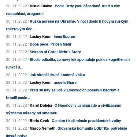
30. 11. 2022 /
Muriel Blaive
Podle Drdy jsou Zápaďané, kteří s ním
nesouhlasí, arogantní
30. 11. 2022 /
Ruská agrese na Ukrajině: V noci došlo k novým ruským
raketovým úde...
30. 11. 2022 /
Lesley Keen
innerSource
30. 11. 2022 /
Doba péče: Příběh Mehr
30. 11. 2022 /
Season of Care: Mehr's Story
30. 11. 2022 /
Studie odhalila, že nový lék zpomaluje pokles kognitivních
funkcí u...
30. 11. 2022 /
Jak skončí druhá studená válka
29. 11. 2022 /
Lesley Keen
angelicShare
30. 11. 2022 /
Před 30 lety se lidé v Libkovicích postavili bagrům a
bránili posle...
30. 11. 2022 /
Karel Dolejší
O Hegelovi v Leningradě a civilizačním
významu násady od smetáku
30. 11. 2022 /
Boris Cvek
Co nám říkají minulé prezidentské volby
30. 11. 2022 /
Marco Nemeth
Slovenská komunita LGBTIQ+ potřebuje
lidská práva