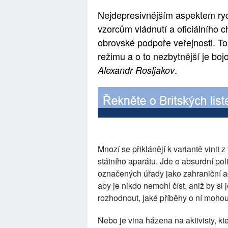
Nejdepresivnějším aspektem ry
vzorcům vládnutí a oficiálního ch
obrovské podpoře veřejnosti. To 
režimu a o to nezbytnější je boj
.
Alexandr Rosljakov
Mnozí se přiklánějí k variantě vinit 
státního aparátu. Jde o absurdní poli
označených úřady jako zahraniční 
aby je nikdo nemohl číst, aniž by si
rozhodnout, jaké příběhy o ní mohou
Nebo je vina házena na aktivisty, kt