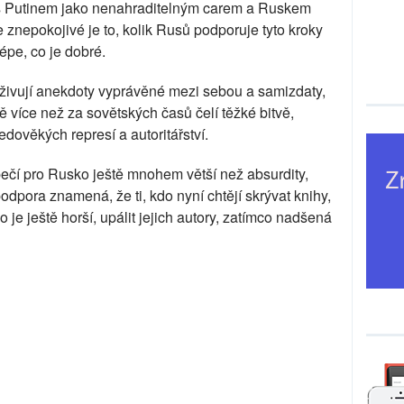
s Putinem jako nenahraditelným carem a Ruskem
e znepokojivé je to, kolik Rusů podporuje tyto kroky
épe, co je dobré.
e, oživují anekdoty vyprávěné mezi sebou a samizdaty,
tě více než za sovětských časů čelí těžké bitvě,
edověkých represí a autoritářství.
ečí pro Rusko ještě mnohem větší než absurdity,
podpora znamená, že ti, kdo nyní chtějí skrývat knihy,
o je ještě horší, upálit jejich autory, zatímco nadšená