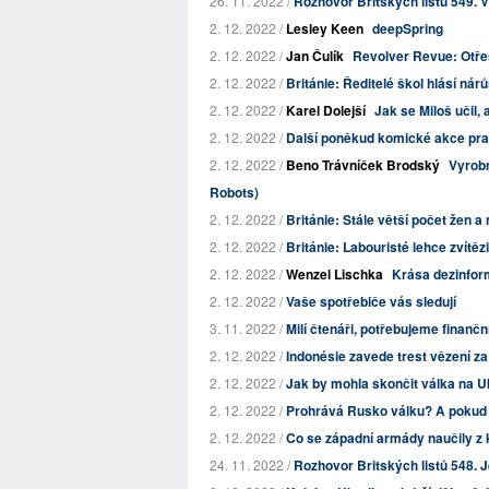
26. 11. 2022 /
Rozhovor Britských listů 549. 
2. 12. 2022 /
Lesley Keen
deepSpring
2. 12. 2022 /
Jan Čulík
Revolver Revue: Otře
2. 12. 2022 /
Británie: Ředitelé škol hlásí nárů
2. 12. 2022 /
Karel Dolejší
Jak se Miloš učil, 
2. 12. 2022 /
Další poněkud komické akce praž
2. 12. 2022 /
Beno Trávníček Brodský
Vyrobm
Robots)
2. 12. 2022 /
Británie: Stále větší počet žen a 
2. 12. 2022 /
Británie: Labouristé lehce zvítězi
2. 12. 2022 /
Wenzel Lischka
Krása dezinfor
2. 12. 2022 /
Vaše spotřebiče vás sledují
3. 11. 2022 /
Milí čtenáři, potřebujeme finančn
2. 12. 2022 /
Indonésie zavede trest vězení 
2. 12. 2022 /
Jak by mohla skončit válka na U
2. 12. 2022 /
Prohrává Rusko válku? A pokud a
2. 12. 2022 /
Co se západní armády naučily z k
24. 11. 2022 /
Rozhovor Britských listů 548. 