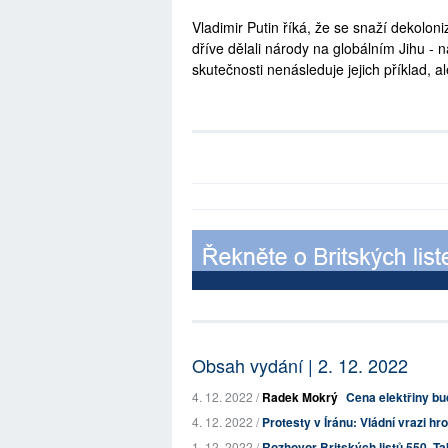
Vladimir Putin říká, že se snaží dekolo
dříve dělali národy na globálním Jihu - 
skutečnosti nenásleduje jejich příklad, ale
Obsah vydání | 2. 12. 2022
4. 12. 2022 /
Radek Mokrý
Cena elektřiny bu
4. 12. 2022 /
Protesty v Íránu: Vládní vrazi hr
1. 12. 2022 /
Rozhovor Britských listů 550. Tak