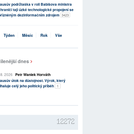
ausův podržtaška v roli Babišova ministra
hraničí tají úzké technologické propojení se
přízněným dezinformačním zdrojem
3423
Týden
Měsíc
Rok
Vše
ílenější dnes
 8. 2026
Petr Waniek Horváth
ausův útok na důstojnost. Výrok, který
haluje celý jeho politický příběh
1
12272