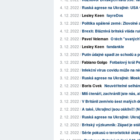
4. 12. 2022 /
Ruská agrese na Ukrajině: USA vi
4. 12. 2022 /
Lesley Keen
fayreDos
3. 12. 2022 /
Politika spálené země: Zlovolné 
4. 12. 2022 /
Brexit: Bláznivá britská vláda r
2. 12. 2022 /
Pavel Veleman
O těch "svatých"
3. 12. 2022 /
Lesley Keen
fandankle
3. 12. 2022 /
Putin údajně spadl ze schodů a p
3. 12. 2022 /
Fabiano Golgo
Fotbalový král P
3. 12. 2022 /
Infekční virus covidu může na ně
3. 12. 2022 /
Ruská agrese na Ukrajině: Moskva
2. 12. 2022 /
Boris Cvek
Neuvěřitelné selhání
3. 12. 2022 /
Milí čtenáři, zachránili jste nás, 
3. 12. 2022 /
V Británii zemřelo šest malých 
2. 12. 2022 /
A také, Ukrajinci jsou oškliví!! 
2. 12. 2022 /
Ruská agrese na Ukrajině: Ukraji
2. 12. 2022 /
Britský výzkumník: Západ je stále
2. 12. 2022 /
Série pokusů o teroristické úto