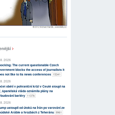
enější
 8. 2026
ocking: The current questionable Czech
vernment blocks the access of journalists it
es not like to its news conferences
15341
 8. 2026
čet obětí v pohraniční krizi v Ceutě stoupl na
, španělská vláda oznámila plány na
ybudování bariéry
11376
 8. 2026
ump ustoupil od útoků na Írán po varování ze
aúdské Arábie a hrozbách z Teheránu
9961