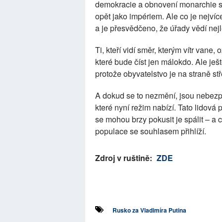
demokracie a obnovení monarchie 
opět jako impériem. Ale co je nejvíc
a je přesvědčeno, že úřady vědí nejl
Ti, kteří vidí směr, kterým vítr van
které bude číst jen málokdo. Ale ješ
protože obyvatelstvo je na straně stř
A dokud se to nezmění, jsou nebezp
které nyní režim nabízí. Tato lidová 
se mohou brzy pokusit je spálit – a c
populace se souhlasem přihlíží.
Zdroj v ruštině:
ZDE
Rusko za Vladimíra Putina