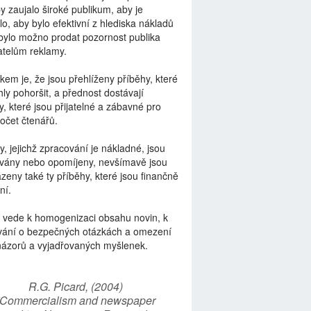
by zaujalo široké publikum, aby je
lo, aby bylo efektivní z hlediska nákladů
bylo možno prodat pozornost publika
telům reklamy.
kem je, že jsou přehlíženy příběhy, které
ly pohoršit, a přednost dostávají
y, které jsou přijatelné a zábavné pro
počet čtenářů.
y, jejichž zpracování je nákladné, jsou
vány nebo opomíjeny, nevšímavě jsou
zeny také ty příběhy, které jsou finančně
ní.
 vede k homogenizaci obsahu novin, k
vání o bezpečných otázkách a omezení
názorů a vyjadřovaných myšlenek.
R.G. Picard, (2004)
“Commercialism and newspaper