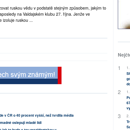
nizovat ruskou vědu v podstatě stejným způsobem, jakým to
naposledy na Valdajském klubu 27. října. Jenže ve
 izoluje ruskou ...
Nejčt
1.
Sh
go
do
1.
Po
67
v
de v ČR o 40 procent vyšší, než tvrdila média
2.
Tr
omadně oslepují mladé lidi
S
 jak to bude s tou prezidentskou v...