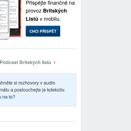
Přispějte finančně na
provoz
Britských
v mobilu.
Listů
CHCI PŘISPĚT
Podcast Britských listů
áhněte si rozhovory v audio
mátu a poslouchejte je kdekoliv.
k na to?