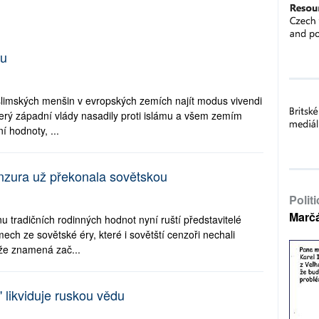
mu
slimských menšin v evropských zemích najít modus vivendi
který západní vlády nasadily proti islámu a všem zemím
í hodnoty, ...
enzura už překonala sovětskou
Polit
Marč
u tradičních rodinných hodnot nyní ruští představitelé
ech ze sovětské éry, které i sovětští cenzoři nechali
tože znamená zač...
 likviduje ruskou vědu