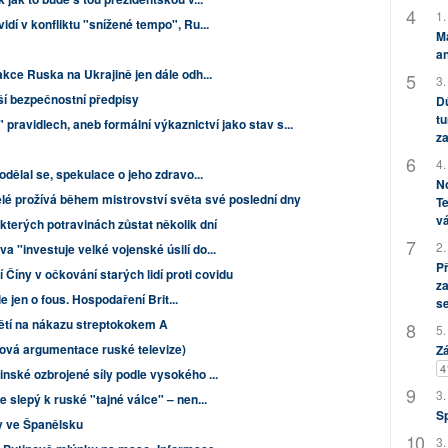
1.
dí v konfliktu "snížené tempo", Ru...
M
an
akce Ruska na Ukrajině jen dále odh...
3.
uší bezpečnostní předpisy
Dů
tu
 pravidlech, aneb formální výkaznictví jako stav s...
za
4.
odělal se, spekulace o jeho zdravo...
No
elé prožívá během mistrovství světa své poslední dny
Te
vá
kterých potravinách zůstat několik dní
2.
 "investuje velké vojenské úsilí do...
P
 Číny v očkování starých lidí proti covidu
za
ale jen o fous. Hospodaření Brit...
s
dětí na nákazu streptokokem A
5.
(Nová argumentace ruské televize)
Zá
4
nské ozbrojené síly podle vysokého ...
3.
 slepý k ruské "tajné válce" – nen...
S
ky ve Španělsku
3.