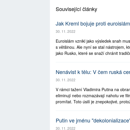
Související články
Jak Kreml bojuje proti euroislá
30. 11. 2022
Euroislám vznikl jako výsledek snah mu
s většinou. Ale nyní se stal nástrojem, 
jako Rusko, které se snaží chránit tradičn
Nenávist k tělu: V čem ruská c
30. 11. 2022
V rámci tažení Vladimira Putina na obran
eliminují nebo rozmazávají nahotu ve film
promítat. Toto úsilí je znepokojivé, pro
Putin ve jménu "dekolonializace"
30. 11. 2022