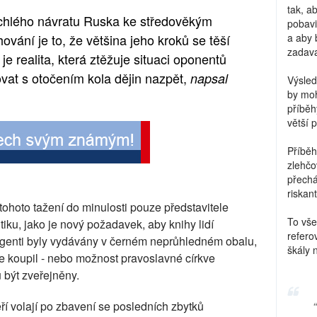
tak, a
chlého návratu Ruska ke středověkým
pobavi
ování je to, že většina jeho kroků se těší
a aby 
zadava
je realita, která ztěžuje situaci oponentů
ovat s otočením kola dějin nazpět,
napsal
Výsled
by moh
příběh
větší 
Příběh
zlehčo
přechá
riskant
z tohoto tažení do minulosti pouze představitele
To vše
tiku, jako je nový požadavek, aby knihy lidí
refero
agenti byly vydávány v černém neprůhledném obalu,
škály 
 je koupil - nebo možnost pravoslavné církve
 být zveřejněny.
eří volají po zbavení se posledních zbytků