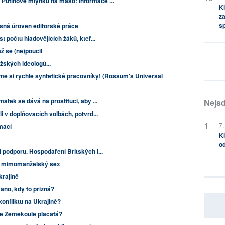
V Putinově mlýnku na maso: Informace ...
Kl
za
s
sná úroveň editorské práce
st počtu hladovějících žáků, kteř...
až se (ne)poučil
ských ideologů...
e si rychle syntetické pracovníky! (Rossum's Universal
matek se dává na prostituci, aby ...
Nejsd
li v doplňovacích volbách, potvrd...
7.
mací
Kl
od
í podporu. Hospodaření Britských l...
za mimomanželský sex
krajině
no, kdy to přizná?
onfliktu na Ukrajině?
Je Zeměkoule placatá?