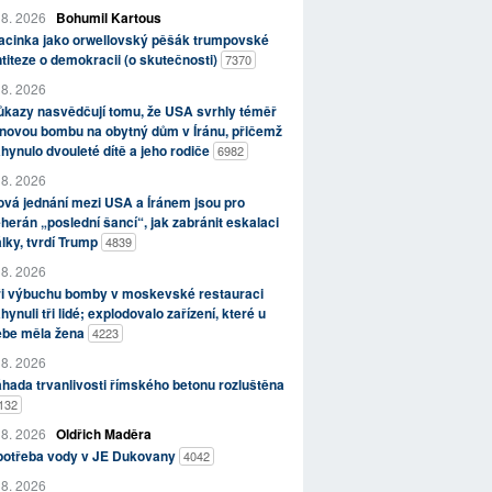
 8. 2026
Bohumil Kartous
acinka jako orwellovský pěšák trumpovské
titeze o demokracii (o skutečnosti)
7370
 8. 2026
kazy nasvědčují tomu, že USA svrhly téměř
novou bombu na obytný dům v Íránu, přičemž
hynulo dvouleté dítě a jeho rodiče
6982
 8. 2026
vá jednání mezi USA a Íránem jsou pro
herán „poslední šancí“, jak zabránit eskalaci
lky, tvrdí Trump
4839
 8. 2026
ři výbuchu bomby v moskevské restauraci
hynuli tři lidé; explodovalo zařízení, které u
ebe měla žena
4223
 8. 2026
hada trvanlivosti římského betonu rozluštěna
132
 8. 2026
Oldřich Maděra
potřeba vody v JE Dukovany
4042
 8. 2026