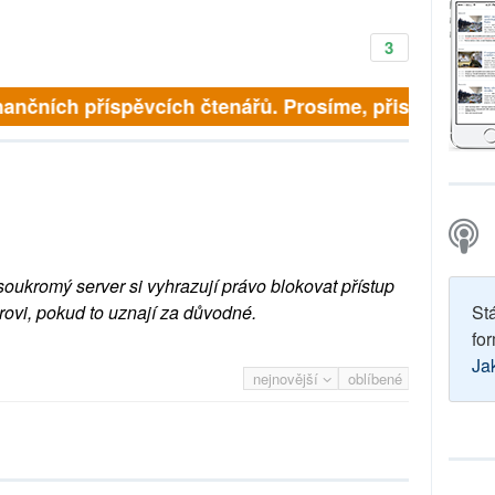
3
inančních příspěvcích čtenářů. Prosíme, přispějte. ➥
soukromý server si vyhrazují právo blokovat přístup
rovi, pokud to uznají za důvodné.
St
for
Ja
nejnovější
oblíbené