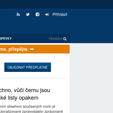
Přihlásit
SPĚVKY
, přispějte. ➥
OBJEDNAT PŘEDPLATNÉ
hno, vůči čemu jsou
ské listy opakem
ním obsahem současných novin je
ionalizované zpravodajství zpracované