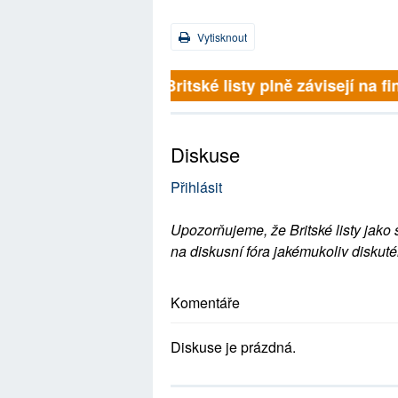
Vytisknout
Britské listy plně závisejí na f
Diskuse
Přihlásit
Upozorňujeme, že Britské listy jako 
na diskusní fóra jakémukoliv diskuté
Komentáře
Diskuse je prázdná.