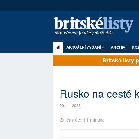
AKTUÁLNÍ VYDÁNÍ
ARCHIV
RO
Britské listy pl
Rusko na cestě 
30. 11. 2022
čas čtení 1 minuta