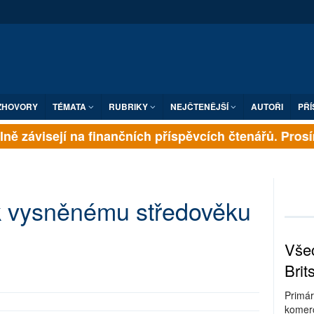
ZHOVORY
TÉMATA
RUBRIKY
NEJČTENĚJŠÍ
AUTOŘI
PŘÍ
ně závisejí na finančních příspěvcích čtenářů. Prosíme
k vysněnému středověku
Všec
Brit
Primár
komerc