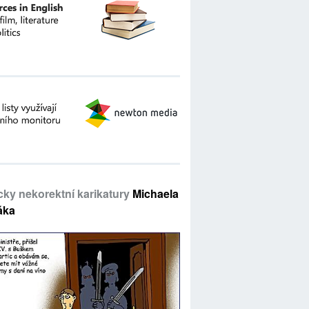
icky nekorektní karikatury
Michaela
áka