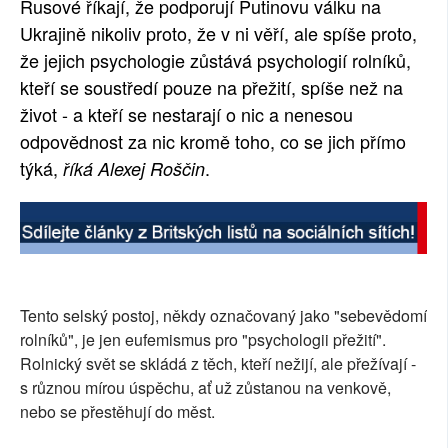
Rusové říkají, že podporují Putinovu válku na
SOCIÁLNÍ SÍTĚ
Ukrajině nikoliv proto, že v ni věří, ale spíše proto,
že jejich psychologie zůstává psychologií rolníků,
RUBRIKY
kteří se soustředí pouze na přežití, spíše než na
život - a kteří se nestarají o nic a nenesou
PLNÁ VERZE STRÁNEK
odpovědnost za nic kromě toho, co se jich přímo
týká,
.
říká Alexej Roščin
Tento selský postoj, někdy označovaný jako "sebevědomí
rolníků", je jen eufemismus pro "psychologii přežití".
Rolnický svět se skládá z těch, kteří nežijí, ale přežívají -
s různou mírou úspěchu, ať už zůstanou na venkově,
nebo se přestěhují do měst.