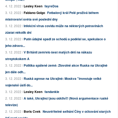
4. 12. 2022 /
Lesley Keen
fayreDos
3. 12. 2022 /
Fabiano Golgo
Fotbalový král Pelé prožívá během
mistrovství světa své poslední dny
3. 12. 2022 /
Infekční virus covidu může na některých potravinách
zůstat několik dní
3. 12. 2022 /
Putin údajně spadl ze schodů a podělal se, spekulace o
jeho zdravo...
3. 12. 2022 /
V Británii zemřelo šest malých dětí na nákazu
streptokokem A
3. 12. 2022 /
Politika spálené země: Zlovolné akce Ruska na Ukrajině
jen dále odh...
3. 12. 2022 /
Ruská agrese na Ukrajině: Moskva "investuje velké
vojenské úsilí do...
3. 12. 2022 /
Lesley Keen
fandankle
2. 12. 2022 /
A také, Ukrajinci jsou oškliví!! (Nová argumentace ruské
televize)
2. 12. 2022 /
Boris Cvek
Neuvěřitelné selhání Číny v očkování starých