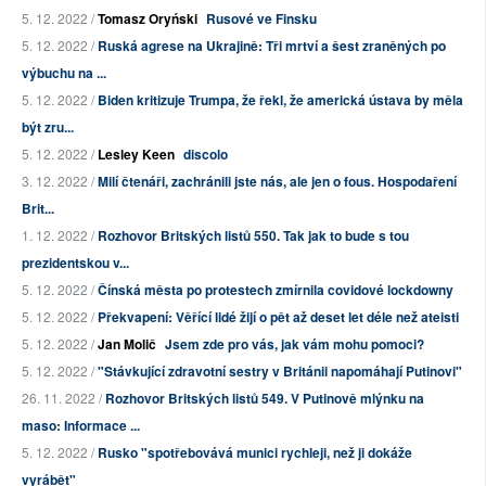
5. 12. 2022 /
Tomasz Oryński
Rusové ve Finsku
5. 12. 2022 /
Ruská agrese na Ukrajině: Tři mrtví a šest zraněných po
výbuchu na ...
5. 12. 2022 /
Biden kritizuje Trumpa, že řekl, že americká ústava by měla
být zru...
5. 12. 2022 /
Lesley Keen
discolo
3. 12. 2022 /
Milí čtenáři, zachránili jste nás, ale jen o fous. Hospodaření
Brit...
1. 12. 2022 /
Rozhovor Britských listů 550. Tak jak to bude s tou
prezidentskou v...
5. 12. 2022 /
Čínská města po protestech zmírnila covidové lockdowny
5. 12. 2022 /
Překvapení: Věřící lidé žijí o pět až deset let déle než ateisti
5. 12. 2022 /
Jan Molič
Jsem zde pro vás, jak vám mohu pomoci?
5. 12. 2022 /
"Stávkující zdravotní sestry v Británii napomáhají Putinovi"
26. 11. 2022 /
Rozhovor Britských listů 549. V Putinově mlýnku na
maso: Informace ...
5. 12. 2022 /
Rusko "spotřebovává munici rychleji, než ji dokáže
vyrábět"