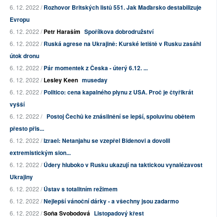
6. 12. 2022 /
Rozhovor Britských listů 551. Jak Maďarsko destabilizuje
Evropu
6. 12. 2022 /
Petr Haraším
Spořílkova dobrodružství
6. 12. 2022 /
Ruská agrese na Ukrajině: Kurské letiště v Rusku zasáhl
útok dronu
6. 12. 2022 /
Pár momentek z Česka - úterý 6.12. ...
6. 12. 2022 /
Lesley Keen
museday
6. 12. 2022 /
Politico: cena kapalného plynu z USA. Proč je čtyřikrát
vyšší
6. 12. 2022 /
Postoj Čechů ke znásilnění se lepší, spoluvinu obětem
přesto přis...
6. 12. 2022 /
Izrael: Netanjahu se vzepřel Bidenovi a dovolil
extremistickým sion...
6. 12. 2022 /
Údery hluboko v Rusku ukazují na taktickou vynalézavost
Ukrajiny
6. 12. 2022 /
Ústav s totalitním režimem
6. 12. 2022 /
Nejlepší vánoční dárky - a všechny jsou zadarmo
6. 12. 2022 /
Soňa Svobodová
Listopadový křest