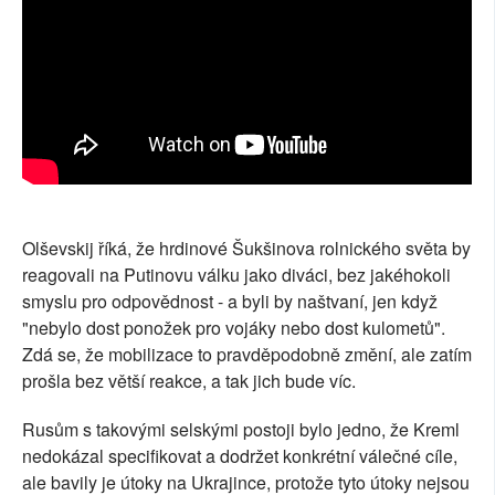
Olševskij říká, že hrdinové Šukšinova rolnického světa by
reagovali na Putinovu válku jako diváci, bez jakéhokoli
smyslu pro odpovědnost - a byli by naštvaní, jen když
"nebylo dost ponožek pro vojáky nebo dost kulometů".
Zdá se, že mobilizace to pravděpodobně změní, ale zatím
prošla bez větší reakce, a tak jich bude víc.
Rusům s takovými selskými postoji bylo jedno, že Kreml
nedokázal specifikovat a dodržet konkrétní válečné cíle,
ale bavily je útoky na Ukrajince, protože tyto útoky nejsou