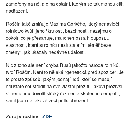
zaměřeny na ně, ale na ostatní, kterým se tak mohou cítit
nadřazeni.
Roščin také zmiňuje Maxima Gorkého, který nenáviděl
rolnictvo kvůli jeho "krutosti, bezcitnosti, nezájmu o
cokoli, co je přesahuje, malichernost a hloupost…
vlastnosti, které si rolníci nesli staletími téměř beze
změny", jak ukázaly nedávné události.
Nic z toho ale není chyba Rusů jakožto národa rolníků,
tvrdí Roščin. Není to nějaká "genetická predispozice". Je
to prostě způsob, jakým jednají lidé, kteří se musejí
neustále soustředit na své vlastní přežití. Takoví přeživší
si nemohou dovolit široký rozhled a skutečnou empatii;
sami jsou na takové věci příliš ohroženi.
Zdroj v ruštině:
ZDE