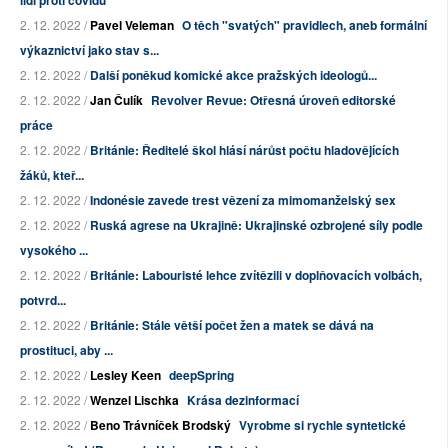
lidí proti covidu
2. 12. 2022 /
Pavel Veleman
O těch "svatých" pravidlech, aneb formální
výkaznictví jako stav s...
2. 12. 2022 /
Další poněkud komické akce pražských ideologů...
2. 12. 2022 /
Jan Čulík
Revolver Revue: Otřesná úroveň editorské
práce
2. 12. 2022 /
Británie: Ředitelé škol hlásí nárůst počtu hladovějících
žáků, kteř...
2. 12. 2022 /
Indonésie zavede trest vězení za mimomanželský sex
2. 12. 2022 /
Ruská agrese na Ukrajině: Ukrajinské ozbrojené síly podle
vysokého ...
2. 12. 2022 /
Británie: Labouristé lehce zvítězili v doplňovacích volbách,
potvrd...
2. 12. 2022 /
Británie: Stále větší počet žen a matek se dává na
prostituci, aby ...
2. 12. 2022 /
Lesley Keen
deepSpring
2. 12. 2022 /
Wenzel Lischka
Krása dezinformací
2. 12. 2022 /
Beno Trávníček Brodský
Vyrobme si rychle syntetické