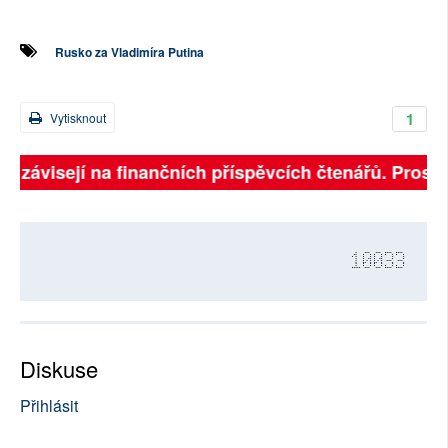
Rusko za Vladimíra Putina
1
Vytisknout
ně závisejí na finančních příspěvcích čtenářů. Prosíme
10033
Diskuse
Přihlásit