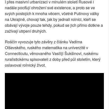
I přes masivní urbanizaci v minulém století Rusové i
nadále pociťují ohrožení své existence, a proto se ve
svých postojích k mnoha věcem, včetně Putinovy ​​války
na Ukrajině, chovají tak, jak by jednali rolníci, kteří se
obávají vývoje pouze tehdy, pokud se jich přímo dotkne a
zažívají utrpení druhých.
Roščin vyvozuje tyto závěry z článku Vadima
Olševského, ruského matematika na univerzitě v
Connecticutu, věnovaného Vasiliji Šukšinovi, ruskému
ruralistickému spisovateli z doby před půl stoletím, který
oslavoval rolnický život.