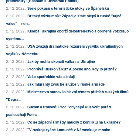
pracovníky! (Rossum's Universal Robots)
2. 12. 2022 /
Série pokusů o teroristické útoky ve Španělsku
2. 12. 2022 /
Britský výzkumník: Západ je stále slepý k ruské "tajné
válce" – nen...
2. 12. 2022 /
Kuleba: Ukrajina obdrží dělostřelectvo a obrněná vozidla, o
systému...
2. 12. 2022 /
USA zvažují dramatické rozšíření výcviku ukrajinských
vojáků v Německu
2. 12. 2022 /
Jak by mohla skončit válka na Ukrajině
2. 12. 2022 /
Prohrává Rusko válku? A pokud ano, kdy to přizná?
2. 12. 2022 /
Vaše spotřebiče vás sledují
2. 12. 2022 /
Jak migranty zvou ke službě v ruské armádě
2. 12. 2022 /
Ministerstvo stanovilo hlavní témata příštích ruských filmů:
"Degra...
2. 12. 2022 /
Šukšin a trollové: Proč "obyčejní Rusové" pořád
poslouchají Putina
2. 12. 2022 /
Co se západní armády naučily z konfliktu na Ukrajině?
2. 12. 2022 /
"V ruskojazyčné komunitě v Německu je mnoho