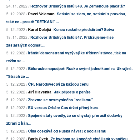
24. 11. 2022 /
Rozhovor Britských listů 548. Je Zeměkoule placatá?
5. 12. 2022 /
Pavel Veleman
Setkání se zlem, ne, setkání s pravdou,
také ne - prostě "SETKÁNÍ" ...
5. 12. 2022 /
Karel Dolejší
Konec ruského předstírání? Sotva
18. 11. 2022 /
Rozhovor Britských listů 547. Přidržujeme-li se
zastaralých dogmat,...
5. 12. 2022 /
Íránští demonstranti vyzývají ke třídenní stávce, tlak na
režim se ...
5. 12. 2022 /
Bělorusko nepodpoří Rusko svými jednotkami na Ukrajině.
"Strach ze ...
5. 12. 2022 /
ČR: Národovectví za každou cenu
5. 12. 2022 /
Jiří Hlavenka
Jak přijdete o peníze
5. 12. 2022 /
Zbavme se nesmyslného "realismu"
5. 12. 2022 /
EU versus Orbán: Čas držet přímý kurs
5. 12. 2022 /
Spojené státy uvedly, že se chystají přerušit dodávky
zbraní z Írán...
5. 12. 2022 /
Čína očekává od Ruska návrat k socialismu
5. 12. 2022 /
Boris Cvek
Že bychom se konečně chtěli stát vyspělou