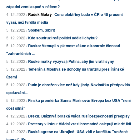
západní zemí aspoň v něčem?
4. 12. 2022 /
Radek Mokrý
Cena elektřiny bude v ČR o 40 procent
vyšší, než tvrdila média
5. 12. 2022 /
Sbohem, Sibiři!
5. 12. 2022 /
Kde soudruzi reálpolitici udělali chybu?
5. 12. 2022 /
Rusko: Vstoupil v platnost zákon o kontrole činnosti
"zahraničních ...
5. 12. 2022 /
Ruské matky vyzývají Putina, aby jim vrátil syny
5. 12. 2022 /
Teherán a Moskva se dohodly na tranzitu přes íránské
území
5. 12. 2022 /
Putin je ohrožen více než kdy jindy. Novinářka předpovídá
opakování...
5. 12. 2022 /
Finská premiérka Sanna Marinová: Evropa bez USA "není
dost silná"
4. 12. 2022 /
Brexit: Bláznivá britská vláda ruší bezpečnostní předpisy
4. 12. 2022 /
Protesty v Íránu: Vládní vrazi hromadně oslepují mladé lidi
4. 12. 2022 /
Ruská agrese na Ukrajině: USA vidí v konfliktu "snížené
tempo", Ru...