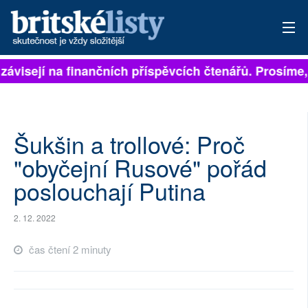
závisejí na finančních příspěvcích čtenářů. Prosíme, 
PŘIHLÁSIT
AKTUÁLNÍ VYDÁNÍ
ARCHIV
Šukšin a trollové: Proč
"obyčejní Rusové" pořád
ROZHOVORY
poslouchají Putina
TÉMATA
2. 12. 2022
NEJČTENĚJŠÍ ZA 7 DNÍ
čas čtení 2 minuty
AUTOŘI
PŘÍSPĚVKY NA PROVOZ