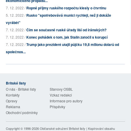
ekonomického propadu...
7. 12. 2022 /
Ropné příjmy ruského rozpočtu klesly o čtvrtinu
5. 12. 2022 /
Rusko "spotřebovává munici rychleji, než ji dokáže
vyrábět"
7. 12. 2022 /
Čím se současné ruské úřady liší od íránských?
7. 12. 2022 /
Konec pohádek o tom, jak Stalin zatočil s korupcí
7. 12. 2022 /
Trump jako prezident utajil půjčku 19,8 milionu dolarů od
společnos...
Britské listy
O nás - Britské listy
Stanovy OSBL
Kontakty
Vzkaz redakci
Opravy
Informace pro autory
Reklama
Příspěvky
Obchodní podmínky
Copyright © 1996-2026
Občanské sdružení Britské listy
| Kopírování obsahu