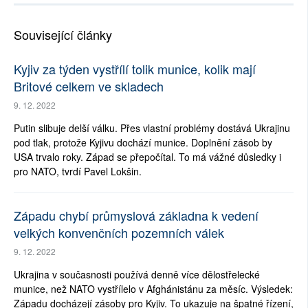
Související články
Kyjiv za týden vystřílí tolik munice, kolik mají
Britové celkem ve skladech
9. 12. 2022
Putin slibuje delší válku. Přes vlastní problémy dostává Ukrajinu
pod tlak, protože Kyjivu dochází munice. Doplnění zásob by
USA trvalo roky. Západ se přepočítal. To má vážné důsledky i
pro NATO, tvrdí Pavel Lokšin.
Západu chybí průmyslová základna k vedení
velkých konvenčních pozemních válek
9. 12. 2022
Ukrajina v současnosti používá denně více dělostřelecké
munice, než NATO vystřílelo v Afghánistánu za měsíc. Výsledek:
Západu docházejí zásoby pro Kyjiv. To ukazuje na špatné řízení,