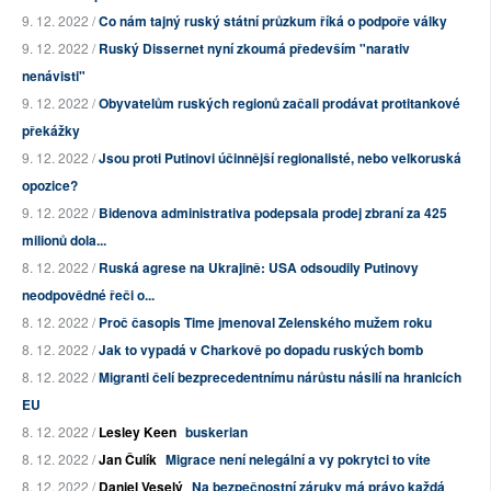
9. 12. 2022 /
Co nám tajný ruský státní průzkum říká o podpoře války
9. 12. 2022 /
Ruský Dissernet nyní zkoumá především "narativ
nenávisti"
9. 12. 2022 /
Obyvatelům ruských regionů začali prodávat protitankové
překážky
9. 12. 2022 /
Jsou proti Putinovi účinnější regionalisté, nebo velkoruská
opozice?
9. 12. 2022 /
Bidenova administrativa podepsala prodej zbraní za 425
milionů dola...
8. 12. 2022 /
Ruská agrese na Ukrajině: USA odsoudily Putinovy
neodpovědné řeči o...
8. 12. 2022 /
Proč časopis Time jmenoval Zelenského mužem roku
8. 12. 2022 /
Jak to vypadá v Charkově po dopadu ruských bomb
8. 12. 2022 /
Migranti čelí bezprecedentnímu nárůstu násilí na hranicích
EU
8. 12. 2022 /
Lesley Keen
buskerian
8. 12. 2022 /
Jan Čulík
Migrace není nelegální a vy pokrytci to víte
8. 12. 2022 /
Daniel Veselý
Na bezpečnostní záruky má právo každá