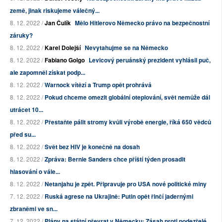
země, jinak riskujeme válečný...
8. 12. 2022 /
Jan Čulík
Mělo Hitlerovo Německo právo na bezpečnostní
záruky?
8. 12. 2022 /
Karel Dolejší
Nevytahujme se na Německo
8. 12. 2022 /
Fabiano Golgo
Levicový peruánský prezident vyhlásil puč,
ale zapomněl získat podp...
8. 12. 2022 /
Warnock vítězí a Trump opět prohrává
8. 12. 2022 /
Pokud chceme omezit globální oteplování, svět nemůže dál
utrácet 10...
8. 12. 2022 /
Přestaňte pálit stromy kvůli výrobě energie, říká 650 vědců
před su...
8. 12. 2022 /
Svět bez HIV je konečně na dosah
8. 12. 2022 /
Zpráva: Bernie Sanders chce příští týden prosadit
hlasování o vále...
8. 12. 2022 /
Netanjahu je zpět. Připravuje pro USA nové politické miny
7. 12. 2022 /
Ruská agrese na Ukrajině: Putin opět řinčí jadernými
zbraněmi ve sn...
7. 12. 2022 /
Plány na státní převrat v Německu: Zásah proti podezřelé