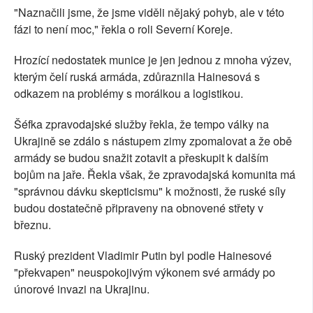
"Naznačili jsme, že jsme viděli nějaký pohyb, ale v této
fázi to není moc," řekla o roli Severní Koreje.
Hrozící nedostatek munice je jen jednou z mnoha výzev,
kterým čelí ruská armáda, zdůraznila Hainesová s
odkazem na problémy s morálkou a logistikou.
Šéfka zpravodajské služby řekla, že tempo války na
Ukrajině se zdálo s nástupem zimy zpomalovat a že obě
armády se budou snažit zotavit a přeskupit k dalším
bojům na jaře. Řekla však, že zpravodajská komunita má
"správnou dávku skepticismu" k možnosti, že ruské síly
budou dostatečně připraveny na obnovené střety v
březnu.
Ruský prezident Vladimir Putin byl podle Hainesové
"překvapen" neuspokojivým výkonem své armády po
únorové invazi na Ukrajinu.