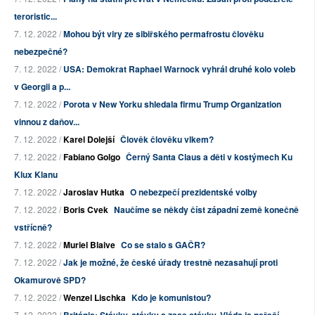
teroristic...
7. 12. 2022 /
Mohou být viry ze sibiřského permafrostu člověku
nebezpečné?
7. 12. 2022 /
USA: Demokrat Raphael Warnock vyhrál druhé kolo voleb
v Georgii a p...
7. 12. 2022 /
Porota v New Yorku shledala firmu Trump Organization
vinnou z daňov...
7. 12. 2022 /
Karel Dolejší
Člověk člověku vlkem?
7. 12. 2022 /
Fabiano Golgo
Černý Santa Claus a děti v kostýmech Ku
Klux Klanu
7. 12. 2022 /
Jaroslav Hutka
O nebezpečí prezidentské volby
7. 12. 2022 /
Boris Cvek
Naučíme se někdy číst západní země konečně
vstřícně?
7. 12. 2022 /
Muriel Blaive
Co se stalo s GAČR?
7. 12. 2022 /
Jak je možné, že české úřady trestně nezasahují proti
Okamurově SPD?
7. 12. 2022 /
Wenzel Lischka
Kdo je komunistou?
7. 12. 2022 /