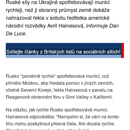
Ruské síly na Ukrajině spotřebovávají munici
SOCIÁLNÍ SÍTĚ
rychleji, než ji obranný průmysl země dokáže
nahrazovat řekla v sobotu ředitelka americké
RUBRIKY
národní rozvědky Avril Hainesová,
informuje Dan
.
De Luce
PLNÁ VERZE STRÁNEK
Rusko "poměrně rychle" spotřebovává munici, což
přimělo Moskvu, aby hledala pomoc v jiných zemích,
včetně Severní Koreje, řekla Hainesová v panelu na
Reaganově obranném fóru v Simi Valley v Kalifornii.
Na otázku, jak rychle Rusko spotřebovává munici,
Hainesová odpověděla: "Nemyslím si, že vám na tomto
fóru mohu poskytnout přesná čísla. Ale docela rychle.