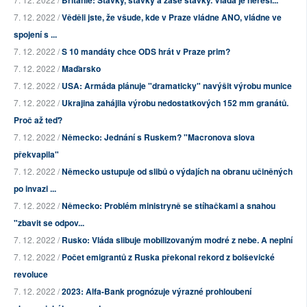
Británie: Stávky, stávky a zase stávky. Vláda je neřeší...
7. 12. 2022 /
Věděli jste, že všude, kde v Praze vládne ANO, vládne ve
spojení s ...
7. 12. 2022 /
S 10 mandáty chce ODS hrát v Praze prim?
7. 12. 2022 /
Maďarsko
7. 12. 2022 /
USA: Armáda plánuje "dramaticky" navýšit výrobu munice
7. 12. 2022 /
Ukrajina zahájila výrobu nedostatkových 152 mm granátů.
Proč až teď?
7. 12. 2022 /
Německo: Jednání s Ruskem? "Macronova slova
překvapila"
7. 12. 2022 /
Německo ustupuje od slibů o výdajích na obranu učiněných
po invazi ...
7. 12. 2022 /
Německo: Problém ministryně se stíhačkami a snahou
"zbavit se odpov...
7. 12. 2022 /
Rusko: Vláda slibuje mobilizovaným modré z nebe. A neplní
7. 12. 2022 /
Počet emigrantů z Ruska překonal rekord z bolševické
revoluce
7. 12. 2022 /
2023: Alfa-Bank prognózuje výrazné prohloubení