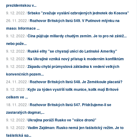
prezidentskou v...
9. 12. 2022 /
Srbsko "zvažuje vyslání ozbrojených jednotek do Kosova"
26. 11. 2022 /
Rozhovor Britských listů 549. V Putinově mlýnku na
maso: Informace ...
9. 12. 2022 /
Čína půjčuje miliardy chudým zemím. Je to pro ně zátěž...
nebo pože...
9. 12. 2022 /
Ruské elity "se chystají utéci do Latinské Ameriky"
9. 12. 2022 /
Na Ukrajině vzniká nový přístup k moderním konfliktům
9. 12. 2022 /
Západu chybí průmyslová základna k vedení velkých
konvenčních pozem...
24. 11. 2022 /
Rozhovor Britských listů 548. Je Zeměkoule placatá?
9. 12. 2022 /
Kyjiv za týden vystřílí tolik munice, kolik mají Britové
celkem ve ...
18. 11. 2022 /
Rozhovor Britských listů 547. Přidržujeme-li se
zastaralých dogmat,...
9. 12. 2022 /
Ukrajina poráží Rusko ve "válce dronů"
9. 12. 2022 /
Vadim Zajdman: Rusko nemá jen fašistický režim. Je to
fašistická sp...