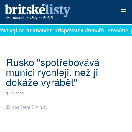
ávisejí na finančních příspěvcích čtenářů. Prosíme, p
PŘIHLÁSIT
AKTUÁLNÍ VYDÁNÍ
ARCHIV
Rusko "spotřebovává
munici rychleji, než ji
ROZHOVORY
dokáže vyrábět"
TÉMATA
5. 12. 2022
NEJČTENĚJŠÍ ZA 7 DNÍ
čas čtení 3 minuty
AUTOŘI
PŘÍSPĚVKY NA PROVOZ