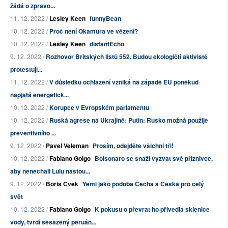
žádá o zpravo...
11. 12. 2022 /
Lesley Keen
funnyBean
10. 12. 2022 /
Proč není Okamura ve vězení?
10. 12. 2022 /
Lesley Keen
distantEcho
9. 12. 2022 /
Rozhovor Britských listů 552. Budou ekologičtí aktivisté
protestují...
11. 12. 2022 /
V důsledku ochlazení vzniká na západě EU poněkud
napjatá energetick...
10. 12. 2022 /
Korupce v Evropském parlamentu
10. 12. 2022 /
Ruská agrese na Ukrajině: Putin: Rusko možná použije
preventivního ...
9. 12. 2022 /
Pavel Veleman
Prosím, odejděte všichni tři!
10. 12. 2022 /
Fabiano Golgo
Bolsonaro se snaží vyzvat své příznivce,
aby nenechali Lulu nastou...
9. 12. 2022 /
Boris Cvek
Yemi jako podoba Čecha a Česka pro celý
svět
10. 12. 2022 /
Fabiano Golgo
K pokusu o převrat ho přivedla sklenice
vody, tvrdí sesazený peruán...