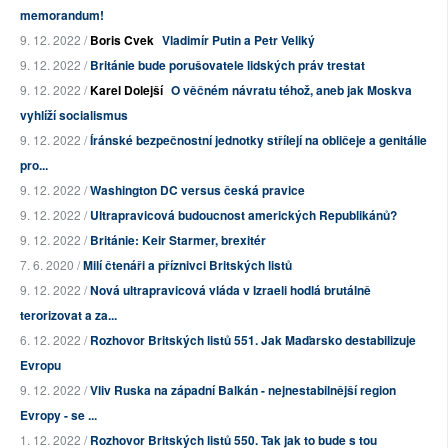
memorandum!
9. 12. 2022 /
Boris Cvek
Vladimír Putin a Petr Veliký
9. 12. 2022 /
Británie bude porušovatele lidských práv trestat
9. 12. 2022 /
Karel Dolejší
O věčném návratu téhož, aneb jak Moskva
vyhlíží socialismus
9. 12. 2022 /
Íránské bezpečnostní jednotky střílejí na obličeje a genitálie
pro...
9. 12. 2022 /
Washington DC versus česká pravice
9. 12. 2022 /
Ultrapravicová budoucnost amerických Republikánů?
9. 12. 2022 /
Británie: Keir Starmer, brexitér
7. 6. 2020 /
Milí čtenáři a příznivci Britských listů
9. 12. 2022 /
Nová ultrapravicová vláda v Izraeli hodlá brutálně
terorizovat a za...
6. 12. 2022 /
Rozhovor Britských listů 551. Jak Maďarsko destabilizuje
Evropu
9. 12. 2022 /
Vliv Ruska na západní Balkán - nejnestabilnější region
Evropy - se ...
1. 12. 2022 /
Rozhovor Britských listů 550. Tak jak to bude s tou