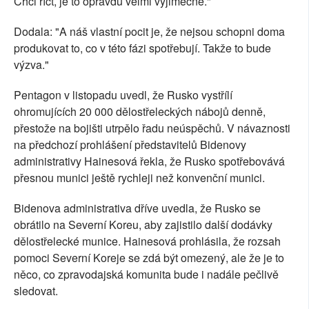
Chci říct, je to opravdu velmi výjimečné."
Dodala: "A náš vlastní pocit je, že nejsou schopni doma
produkovat to, co v této fázi spotřebují. Takže to bude
výzva."
Pentagon v listopadu uvedl, že Rusko vystřílí
ohromujících 20 000 dělostřeleckých nábojů denně,
přestože na bojišti utrpělo řadu neúspěchů. V návaznosti
na předchozí prohlášení představitelů Bidenovy
administrativy Hainesová řekla, že Rusko spotřebovává
přesnou munici ještě rychleji než konvenční munici.
Bidenova administrativa dříve uvedla, že Rusko se
obrátilo na Severní Koreu, aby zajistilo další dodávky
dělostřelecké munice. Hainesová prohlásila, že rozsah
pomoci Severní Koreje se zdá být omezený, ale že je to
něco, co zpravodajská komunita bude i nadále pečlivě
sledovat.