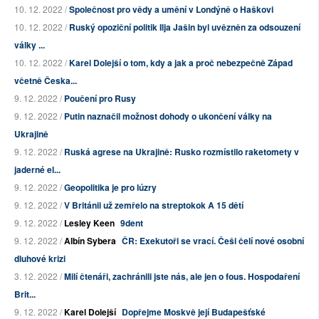
10. 12. 2022 /
Společnost pro vědy a umění v Londýně o Haškovi
10. 12. 2022 /
Ruský opoziční politik Ilja Jašin byl uvězněn za odsouzení
války ...
10. 12. 2022 /
Karel Dolejší o tom, kdy a jak a proč nebezpečně Západ
včetně Česka...
9. 12. 2022 /
Poučení pro Rusy
9. 12. 2022 /
Putin naznačil možnost dohody o ukončení války na
Ukrajině
9. 12. 2022 /
Ruská agrese na Ukrajině: Rusko rozmístilo raketomety v
jaderné el...
9. 12. 2022 /
Geopolitika je pro lúzry
9. 12. 2022 /
V Británii už zemřelo na streptokok A 15 dětí
9. 12. 2022 /
Lesley Keen
9dent
9. 12. 2022 /
Albín Sybera
ČR: Exekutoři se vrací. Češi čelí nové osobní
dluhové krizi
3. 12. 2022 /
Milí čtenáři, zachránili jste nás, ale jen o fous. Hospodaření
Brit...
9. 12. 2022 /
Karel Dolejší
Dopřejme Moskvě její Budapešťské