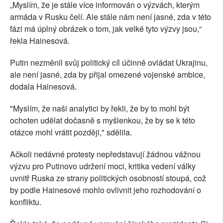
„Myslím, že je stále více informován o výzvách, kterým
armáda v Rusku čelí. Ale stále nám není jasné, zda v této
fázi má úplný obrázek o tom, jak velké tyto výzvy jsou,“
řekla Hainesová.
Putin nezměnil svůj politický cíl účinně ovládat Ukrajinu,
ale není jasné, zda by přijal omezené vojenské ambice,
dodala Hainesová.
"Myslím, že naši analytici by řekli, že by to mohl být
ochoten udělat dočasně s myšlenkou, že by se k této
otázce mohl vrátit později," sdělila.
Ačkoli nedávné protesty nepředstavují žádnou vážnou
výzvu pro Putinovo udržení moci, kritika vedení války
uvnitř Ruska ze strany politických osobností stoupá, což
by podle Hainesové mohlo ovlivnit jeho rozhodování o
konfliktu.