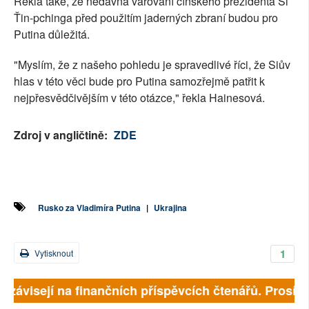
Řekla také, že nedávná varování čínského prezidenta Si
Ťin-pchinga před použitím jaderných zbraní budou pro
Putina důležitá.
"Myslím, že z našeho pohledu je spravedlivé říci, že Siův
hlas v této věci bude pro Putina samozřejmě patřit k
nejpřesvědčivějším v této otázce," řekla Hainesová.
Zdroj v angličtině:
ZDE
Rusko za Vladimíra Putina
|
Ukrajina
1
Vytisknout
ě závisejí na finančních příspěvcích čtenářů. Prosíme,