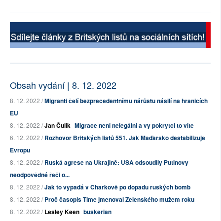
Obsah vydání | 8. 12. 2022
8. 12. 2022 /
Migranti čelí bezprecedentnímu nárůstu násilí na hranicích
EU
8. 12. 2022 /
Jan Čulík
Migrace není nelegální a vy pokrytci to víte
6. 12. 2022 /
Rozhovor Britských listů 551. Jak Maďarsko destabilizuje
Evropu
8. 12. 2022 /
Ruská agrese na Ukrajině: USA odsoudily Putinovy
neodpovědné řeči o...
8. 12. 2022 /
Jak to vypadá v Charkově po dopadu ruských bomb
8. 12. 2022 /
Proč časopis Time jmenoval Zelenského mužem roku
8. 12. 2022 /
Lesley Keen
buskerian