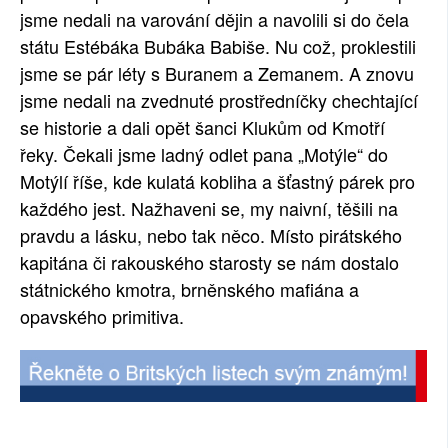
jsme nedali na varování dějin a navolili si do čela
SOCIÁLNÍ SÍTĚ
státu Estébáka Bubáka Babiše. Nu což, proklestili
jsme se pár léty s Buranem a Zemanem. A znovu
RUBRIKY
jsme nedali na zvednuté prostředníčky chechtající
PLNÁ VERZE STRÁNEK
se historie a dali opět šanci Klukům od Kmotří
řeky. Čekali jsme ladný odlet pana „Motýle“ do
Motýlí říše, kde kulatá kobliha a šťastný párek pro
každého jest. Nažhaveni se, my naivní, těšili na
pravdu a lásku, nebo tak něco. Místo pirátského
kapitána či rakouského starosty se nám dostalo
státnického kmotra, brněnského mafiána a
opavského primitiva.