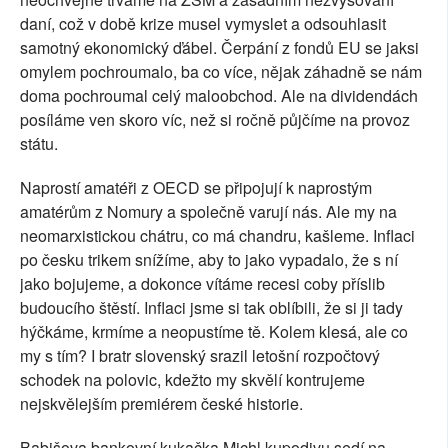
daní, což v době krize musel vymyslet a odsouhlasit
samotný ekonomický ďábel. Čerpání z fondů EU se jaksi
omylem pochroumalo, ba co více, nějak záhadně se nám
doma pochroumal celý maloobchod. Ale na dividendách
posíláme ven skoro víc, než si ročně půjčíme na provoz
státu.
Naprostí amatéři z OECD se připojují k naprostým
amatérům z Nomury a společně varují nás. Ale my na
neomarxistickou chátru, co má chandru, kašleme. Inflaci
po česku trikem snížíme, aby to jako vypadalo, že s ní
jako bojujeme, a dokonce vítáme recesi coby příslib
budoucího štěstí. Inflaci jsme si tak oblíbili, že si ji tady
hýčkáme, krmíme a neopustíme tě. Kolem klesá, ale co
my s tím? I bratr slovenský srazil letošní rozpočtový
schodek na polovic, kdežto my skvělí kontrujeme
nejskvělejším premiérem české historie.
Babišova bankovní kukačka Michl kupodivu sedí na