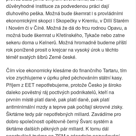
důvěryhodné instituce za podvedenou práci dají
dluhového peška. Možná bude škemrat i s provládními
ekonomickými skopci i Skopečky v Kremlu, v Dillí Starém
i Novém či v Číně. Možná že dá do frcu rodnou Opavu, a
možná bude škemrat u Křetínského, Tykače nebo zatne
sekeru doma u Kelnerů. Možná hromadně budeme příští
rok poníženě prosit o krejcar na vysoký úrok u těchto
téměř svatých šíbrů Země české.
Čím více ekonomicky klesáme do finančního Tartaru, tím
více zrychlujeme v úprku před pěchováním státní kasy.
Příjem z EET nepotřebujeme, protože Česko je široko
daleko pověstný ráj poctivých podnikatelů, kteří na
prvním místě platí daně, pak platí daně, pak platí
antiminimální mzdy a teprve pak počítají skrovné zisky.
Škrtáme tedy pár nepotřebných miliard. Zavádíme pro
dobro společnosti opětovně černý Švarc systém a
škrtáme dalších pěkných pár miliard. K tomu dál
neochvějně trváme na ZSM a zásadním nezvyšování