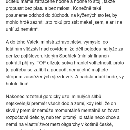
učitelů máme zatraceně hodně a hodně to stojí, takže
propustit bez platu a bez milosti. Konečně také
posuneme odchod do důchodu na kýžených sto let, by
mohlo hrdě zaznít: „sto roků pro stát makal jsem, a ani na
uhlí už nemám“.
A do toho Válek, ministr zdravotnictví, vymyslel po
totálním vítězství nad covidem, že děti pojedou na lyže za
peníze pojišťoven, kterým Spořílek (ministr financí)
pokrátil příjmy. TOP olizuje sotva hranici volitelnosti, proto
je potřeba se zalíbit a podpořit nemajetné majitele
stropem zasněžených sjezdovek. A nadstandard bude, vy
holoto líná!
Nakonec rozetnul gordický uzel minulých slibů
nejskvělejší premiér všech dob a zemí, kdy řekl, že on
skvělý premiér nemůže momentálně mentálně snižovat
rozpočtové deficity, neb ten pitomý lid stále něco chce a
nemá na vlastní život mezi oligarchy v kotlině české,