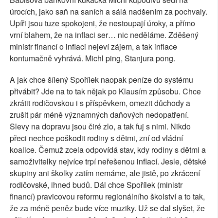
úrocích, jako saň na saních a sálá nadšením za pochvaly.
Upíři jsou tuze spokojeni, že nestoupají úroky, a přímo
vrní blahem, že na inflaci ser… nic neděláme. Zděšený
ministr financí o inflaci nejeví zájem, a tak inflace
kontumačně vyhrává. Michl ping, Stanjura pong.
A jak chce šílený Spořílek naopak peníze do systému
přivábit? Jde na to tak nějak po Klausím způsobu. Chce
zkrátit rodičovskou i s příspěvkem, omezit důchody a
zrušit pár méně významných daňových nedopatření.
Slevy na dopravu jsou čiré zlo, a tak fuj s nimi. Nikdo
přeci nechce poškodit rodiny s dětmi, zní od vládní
koalice. Čemuž zcela odpovídá stav, kdy rodiny s dětmi a
samoživitelky nejvíce trpí neřešenou inflací. Jesle, dětské
skupiny ani školky zatím nemáme, ale jistě, po zkrácení
rodičovské, ihned budů. Dál chce Spořílek (ministr
financí) pravicovou reformu regionálního školství a to tak,
že za méně peněz bude více muziky. Už se dal slyšet, že