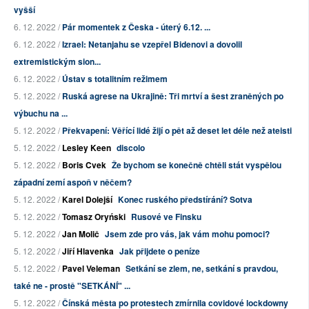
vyšší
6. 12. 2022 /
Pár momentek z Česka - úterý 6.12. ...
6. 12. 2022 /
Izrael: Netanjahu se vzepřel Bidenovi a dovolil
extremistickým sion...
6. 12. 2022 /
Ústav s totalitním režimem
5. 12. 2022 /
Ruská agrese na Ukrajině: Tři mrtví a šest zraněných po
výbuchu na ...
5. 12. 2022 /
Překvapení: Věřící lidé žijí o pět až deset let déle než ateisti
5. 12. 2022 /
Lesley Keen
discolo
5. 12. 2022 /
Boris Cvek
Že bychom se konečně chtěli stát vyspělou
západní zemí aspoň v něčem?
5. 12. 2022 /
Karel Dolejší
Konec ruského předstírání? Sotva
5. 12. 2022 /
Tomasz Oryński
Rusové ve Finsku
5. 12. 2022 /
Jan Molič
Jsem zde pro vás, jak vám mohu pomoci?
5. 12. 2022 /
Jiří Hlavenka
Jak přijdete o peníze
5. 12. 2022 /
Pavel Veleman
Setkání se zlem, ne, setkání s pravdou,
také ne - prostě "SETKÁNÍ" ...
5. 12. 2022 /
Čínská města po protestech zmírnila covidové lockdowny