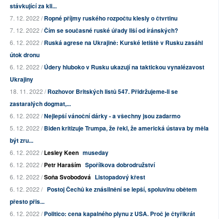
stávkující za kli...
7. 12. 2022 /
Ropné příjmy ruského rozpočtu klesly o čtvrtinu
7. 12. 2022 /
Čím se současné ruské úřady liší od íránských?
6. 12. 2022 /
Ruská agrese na Ukrajině: Kurské letiště v Rusku zasáhl
útok dronu
6. 12. 2022 /
Údery hluboko v Rusku ukazují na taktickou vynalézavost
Ukrajiny
18. 11. 2022 /
Rozhovor Britských listů 547. Přidržujeme-li se
zastaralých dogmat,...
6. 12. 2022 /
Nejlepší vánoční dárky - a všechny jsou zadarmo
5. 12. 2022 /
Biden kritizuje Trumpa, že řekl, že americká ústava by měla
být zru...
6. 12. 2022 /
Lesley Keen
museday
6. 12. 2022 /
Petr Haraším
Spořílkova dobrodružství
6. 12. 2022 /
Soňa Svobodová
Listopadový křest
6. 12. 2022 /
Postoj Čechů ke znásilnění se lepší, spoluvinu obětem
přesto přis...
6. 12. 2022 /
Politico: cena kapalného plynu z USA. Proč je čtyřikrát