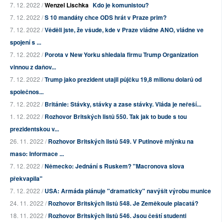
7. 12. 2022 /
Wenzel Lischka
Kdo je komunistou?
7. 12. 2022 /
S 10 mandáty chce ODS hrát v Praze prim?
7. 12. 2022 /
Věděli jste, že všude, kde v Praze vládne ANO, vládne ve
spojení s ...
7. 12. 2022 /
Porota v New Yorku shledala firmu Trump Organization
vinnou z daňov...
7. 12. 2022 /
Trump jako prezident utajil půjčku 19,8 milionu dolarů od
společnos...
7. 12. 2022 /
Británie: Stávky, stávky a zase stávky. Vláda je neřeší...
1. 12. 2022 /
Rozhovor Britských listů 550. Tak jak to bude s tou
prezidentskou v...
26. 11. 2022 /
Rozhovor Britských listů 549. V Putinově mlýnku na
maso: Informace ...
7. 12. 2022 /
Německo: Jednání s Ruskem? "Macronova slova
překvapila"
7. 12. 2022 /
USA: Armáda plánuje "dramaticky" navýšit výrobu munice
24. 11. 2022 /
Rozhovor Britských listů 548. Je Zeměkoule placatá?
18. 11. 2022 /
Rozhovor Britských listů 546. Jsou čeští studenti