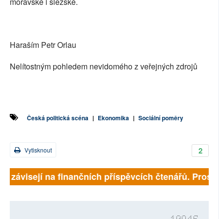
moravské i slezské.
Haraším Petr Orlau
Nelítostným pohledem nevidomého z veřejných zdrojů
Česká politická scéna
|
Ekonomika
|
Sociální poměry
2
Vytisknout
ně závisejí na finančních příspěvcích čtenářů. Prosíme