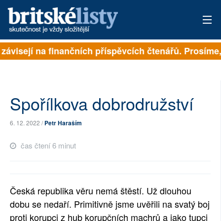
 závisejí na finančních příspěvcích čtenářů. Prosíme, 
PŘIHLÁSIT
AKTUÁLNÍ VYDÁNÍ
ARCHIV
Spořílkova dobrodružství
ROZHOVORY
6. 12. 2022 /
Petr Haraším
TÉMATA
čas čtení 6 minut
NEJČTENĚJŠÍ ZA 7 DNÍ
AUTOŘI
Česká republika věru nemá štěstí. Už dlouhou
dobu se nedaří. Primitivně jsme uvěřili na svatý boj
PŘÍSPĚVKY NA PROVOZ
proti korupci z hub korupčních machrů a jako tupci