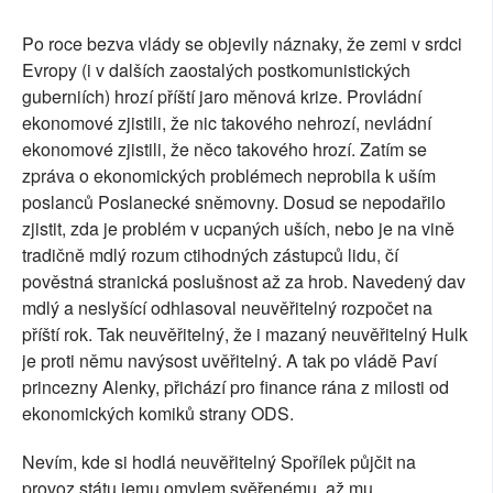
Po roce bezva vlády se objevily náznaky, že zemi v srdci
Evropy (i v dalších zaostalých postkomunistických
guberniích) hrozí příští jaro měnová krize. Provládní
ekonomové zjistili, že nic takového nehrozí, nevládní
ekonomové zjistili, že něco takového hrozí. Zatím se
zpráva o ekonomických problémech neprobila k uším
poslanců Poslanecké sněmovny. Dosud se nepodařilo
zjistit, zda je problém v ucpaných uších, nebo je na vině
tradičně mdlý rozum ctihodných zástupců lidu, čí
pověstná stranická poslušnost až za hrob. Navedený dav
mdlý a neslyšící odhlasoval neuvěřitelný rozpočet na
příští rok. Tak neuvěřitelný, že i mazaný neuvěřitelný Hulk
je proti němu navýsost uvěřitelný. A tak po vládě Paví
princezny Alenky, přichází pro finance rána z milosti od
ekonomických komiků strany ODS.
Nevím, kde si hodlá neuvěřitelný Spořílek půjčit na
provoz státu jemu omylem svěřenému, až mu