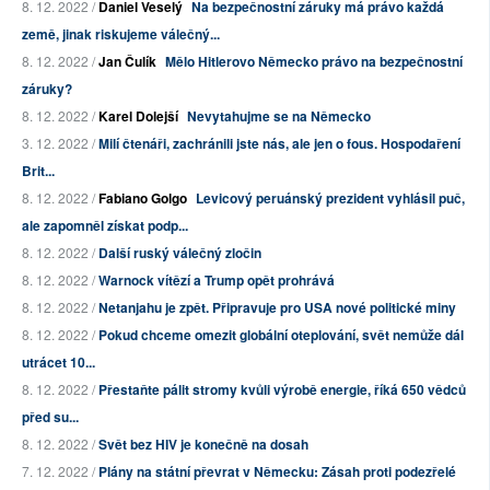
8. 12. 2022 /
Daniel Veselý
Na bezpečnostní záruky má právo každá
země, jinak riskujeme válečný...
8. 12. 2022 /
Jan Čulík
Mělo Hitlerovo Německo právo na bezpečnostní
záruky?
8. 12. 2022 /
Karel Dolejší
Nevytahujme se na Německo
3. 12. 2022 /
Milí čtenáři, zachránili jste nás, ale jen o fous. Hospodaření
Brit...
8. 12. 2022 /
Fabiano Golgo
Levicový peruánský prezident vyhlásil puč,
ale zapomněl získat podp...
8. 12. 2022 /
Další ruský válečný zločin
8. 12. 2022 /
Warnock vítězí a Trump opět prohrává
8. 12. 2022 /
Netanjahu je zpět. Připravuje pro USA nové politické miny
8. 12. 2022 /
Pokud chceme omezit globální oteplování, svět nemůže dál
utrácet 10...
8. 12. 2022 /
Přestaňte pálit stromy kvůli výrobě energie, říká 650 vědců
před su...
8. 12. 2022 /
Svět bez HIV je konečně na dosah
7. 12. 2022 /
Plány na státní převrat v Německu: Zásah proti podezřelé