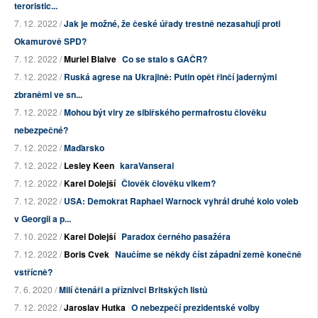
teroristic...
7. 12. 2022 /
Jak je možné, že české úřady trestně nezasahují proti
Okamurově SPD?
7. 12. 2022 /
Muriel Blaive
Co se stalo s GAČR?
7. 12. 2022 /
Ruská agrese na Ukrajině: Putin opět řinčí jadernými
zbraněmi ve sn...
7. 12. 2022 /
Mohou být viry ze sibiřského permafrostu člověku
nebezpečné?
7. 12. 2022 /
Maďarsko
7. 12. 2022 /
Lesley Keen
karaVanserai
7. 12. 2022 /
Karel Dolejší
Člověk člověku vlkem?
7. 12. 2022 /
USA: Demokrat Raphael Warnock vyhrál druhé kolo voleb
v Georgii a p...
7. 10. 2022 /
Karel Dolejší
Paradox černého pasažéra
7. 12. 2022 /
Boris Cvek
Naučíme se někdy číst západní země konečně
vstřícně?
7. 6. 2020 /
Milí čtenáři a příznivci Britských listů
7. 12. 2022 /
Jaroslav Hutka
O nebezpečí prezidentské volby