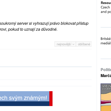
soukromý server si vyhrazují právo blokovat přístup
rovi, pokud to uznají za důvodné.
nejnovější
oblíbené
Polit
Marč