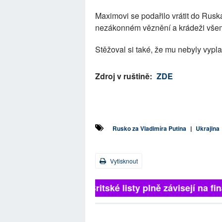
Maximovi se podařilo vrátit do Rusk
nezákonném věznění a krádeži všem
Stěžoval si také, že mu nebyly vypla
Zdroj v ruštině:
ZDE
Rusko za Vladimíra Putina
|
Ukrajina
Vytisknout
Britské listy plně závisejí na f