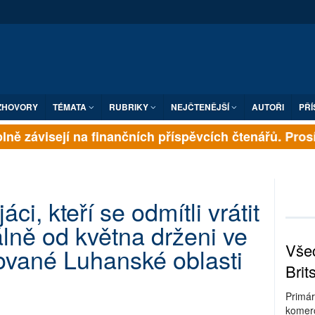
ZHOVORY
TÉMATA
RUBRIKY
NEJČTENĚJŠÍ
AUTOŘI
PŘÍ
ně závisejí na finančních příspěvcích čtenářů. Prosíme
i, kteří se odmítli vrátit
álně od května drženi ve
Všec
ované Luhanské oblasti
Brit
Primár
komerc