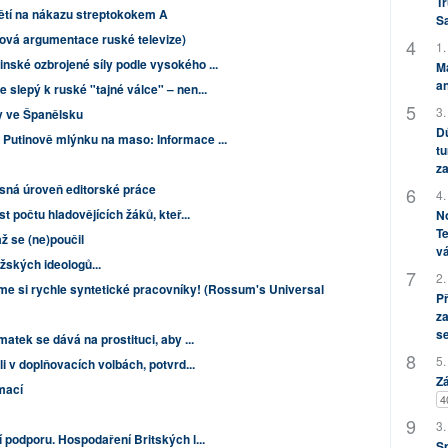
Tr
dětí na nákazu streptokokem A
S
(Nová argumentace ruské televize)
1.
nské ozbrojené síly podle vysokého ...
M
an
 slepý k ruské "tajné válce" – nen...
3.
ky ve Španělsku
Dů
V Putinově mlýnku na maso: Informace ...
tu
za
sná úroveň editorské práce
4.
st počtu hladovějících žáků, kteř...
No
Te
až se (ne)poučil
vá
ských ideologů...
2.
e si rychle syntetické pracovníky! (Rossum's Universal
P
za
s
matek se dává na prostituci, aby ...
5.
li v doplňovacích volbách, potvrd...
Zá
mací
4
3.
í podporu. Hospodaření Britských l...
S