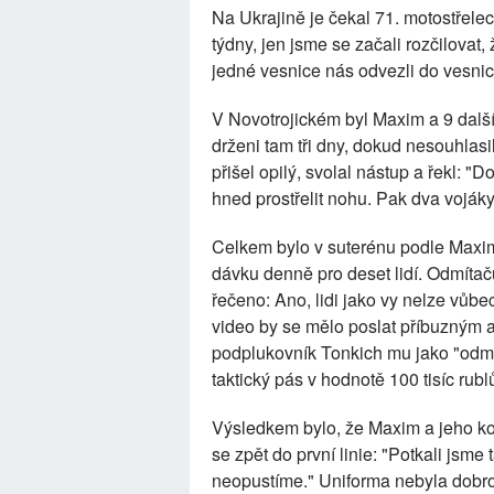
Na Ukrajině je čekal 71. motostřele
týdny, jen jsme se začali rozčilova
jedné vesnice nás odvezli do vesnic
V Novotrojickém byl Maxim a 9 další
drženi tam tři dny, dokud nesouhlasi
přišel opilý, svolal nástup a řekl: 
hned prostřelit nohu. Pak dva vojáky 
Celkem bylo v suterénu podle Maxima
dávku denně pro deset lidí. Odmíta
řečeno: Ano, lidi jako vy nelze vůbe
video by se mělo poslat příbuzným a
podplukovník Tonkich mu jako "odmí
taktický pás v hodnotě 100 tisíc rubl
Výsledkem bylo, že Maxim a jeho kol
se zpět do první linie: "Potkali jsme 
neopustíme." Uniforma nebyla dobrov