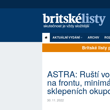
AKTUÁLNÍ VYDÁNÍ
ARCHIV
RO
Britské listy pl
ASTRA: Ruští vojác
na frontu, minim
sklepeních okup
30. 11. 2022