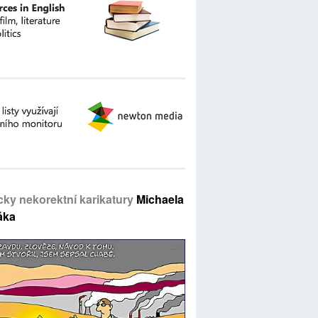
icky nekorektní karikatury
Michaela
áka