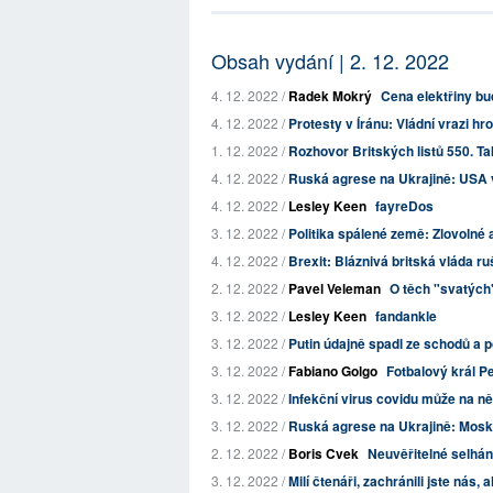
Obsah vydání | 2. 12. 2022
4. 12. 2022 /
Radek Mokrý
Cena elektřiny bu
4. 12. 2022 /
Protesty v Íránu: Vládní vrazi hr
1. 12. 2022 /
Rozhovor Britských listů 550. Tak
4. 12. 2022 /
Ruská agrese na Ukrajině: USA vi
4. 12. 2022 /
Lesley Keen
fayreDos
3. 12. 2022 /
Politika spálené země: Zlovolné 
4. 12. 2022 /
Brexit: Bláznivá britská vláda r
2. 12. 2022 /
Pavel Veleman
O těch "svatých"
3. 12. 2022 /
Lesley Keen
fandankle
3. 12. 2022 /
Putin údajně spadl ze schodů a p
3. 12. 2022 /
Fabiano Golgo
Fotbalový král P
3. 12. 2022 /
Infekční virus covidu může na ně
3. 12. 2022 /
Ruská agrese na Ukrajině: Moskva
2. 12. 2022 /
Boris Cvek
Neuvěřitelné selhání
3. 12. 2022 /
Milí čtenáři, zachránili jste nás, 