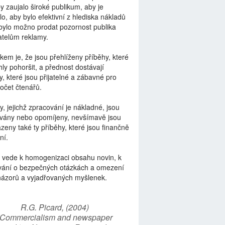
by zaujalo široké publikum, aby je
lo, aby bylo efektivní z hlediska nákladů
bylo možno prodat pozornost publika
telům reklamy.
kem je, že jsou přehlíženy příběhy, které
ly pohoršit, a přednost dostávají
y, které jsou přijatelné a zábavné pro
počet čtenářů.
y, jejichž zpracování je nákladné, jsou
vány nebo opomíjeny, nevšímavě jsou
zeny také ty příběhy, které jsou finančně
ní.
 vede k homogenizaci obsahu novin, k
vání o bezpečných otázkách a omezení
názorů a vyjadřovaných myšlenek.
R.G. Picard, (2004)
“Commercialism and newspaper