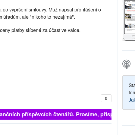
a po vypršení smlouvy. Muž napsal prohlášení o
 úřadům, ale "nikoho to nezajímá".
ceny platby slíbené za účast ve válce.
St
for
0
Ja
inančních příspěvcích čtenářů. Prosíme, přispějte. ➥