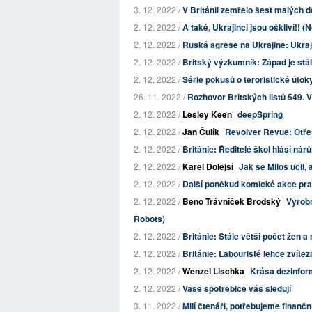
3. 12. 2022 /
V Británii zemřelo šest malých 
2. 12. 2022 /
A také, Ukrajinci jsou oškliví!! 
2. 12. 2022 /
Ruská agrese na Ukrajině: Ukraji
2. 12. 2022 /
Britský výzkumník: Západ je stále
2. 12. 2022 /
Série pokusů o teroristické úto
26. 11. 2022 /
Rozhovor Britských listů 549. 
2. 12. 2022 /
Lesley Keen
deepSpring
2. 12. 2022 /
Jan Čulík
Revolver Revue: Otře
2. 12. 2022 /
Británie: Ředitelé škol hlásí nárů
2. 12. 2022 /
Karel Dolejší
Jak se Miloš učil, 
2. 12. 2022 /
Další poněkud komické akce praž
2. 12. 2022 /
Beno Trávníček Brodský
Vyrobm
Robots)
2. 12. 2022 /
Británie: Stále větší počet žen a 
2. 12. 2022 /
Británie: Labouristé lehce zvítězi
2. 12. 2022 /
Wenzel Lischka
Krása dezinfor
2. 12. 2022 /
Vaše spotřebiče vás sledují
3. 11. 2022 /
Milí čtenáři, potřebujeme finančn