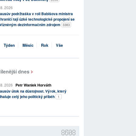
 8. 2026
ausův podržtaška v roli Babišova ministra
hraničí tají úzké technologické propojení se
přízněným dezinformačním zdrojem
3383
Týden
Měsíc
Rok
Vše
ílenější dnes
 8. 2026
Petr Waniek Horváth
ausův útok na důstojnost. Výrok, který
haluje celý jeho politický příběh
1
8608