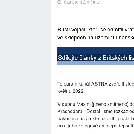
čas čtení 2 minuty
Ruští vojáci, kteří se odmítli vrá
ve sklepech na území "Luhanské
Telegram kanál ASTRA zveřejil vide
květnu 2022.
V dubnu Maxim [jméno změněno] dobr
Krasnodaru. "Dostali jsme rozkaz od
nakonec nás prostě naložili, poslal
on a jeho kolegové ani nepodepsali