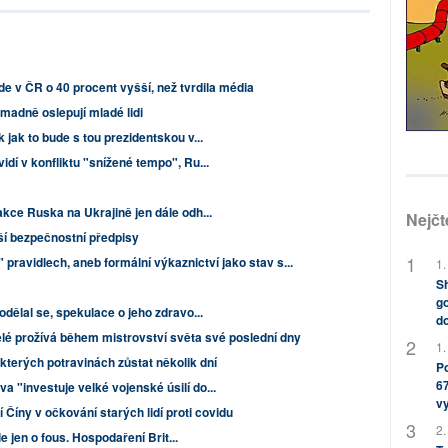
de v ČR o 40 procent vyšší, než tvrdila média
omadně oslepují mladé lidi
 jak to bude s tou prezidentskou v...
dí v konfliktu "snížené tempo", Ru...
akce Ruska na Ukrajině jen dále odh...
Nejčt
uší bezpečnostní předpisy
 pravidlech, aneb formální výkaznictví jako stav s...
1.
Sh
go
odělal se, spekulace o jeho zdravo...
do
elé prožívá během mistrovství světa své poslední dny
1.
kterých potravinách zůstat několik dní
Po
67
 "investuje velké vojenské úsilí do...
v
 Číny v očkování starých lidí proti covidu
2.
ale jen o fous. Hospodaření Brit...