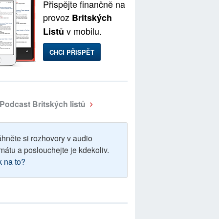
Přispějte finančně na
provoz
Britských
v mobilu.
Listů
CHCI PŘISPĚT
Podcast Britských listů
áhněte si rozhovory v audio
mátu a poslouchejte je kdekoliv.
k na to?