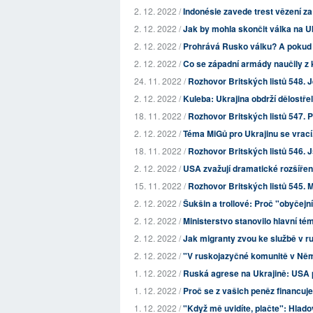
2. 12. 2022 /
Indonésie zavede trest vězení 
2. 12. 2022 /
Jak by mohla skončit válka na U
2. 12. 2022 /
Prohrává Rusko válku? A pokud a
2. 12. 2022 /
Co se západní armády naučily z k
24. 11. 2022 /
Rozhovor Britských listů 548. 
2. 12. 2022 /
Kuleba: Ukrajina obdrží dělostře
18. 11. 2022 /
Rozhovor Britských listů 547. P
2. 12. 2022 /
Téma MiGů pro Ukrajinu se vrací
18. 11. 2022 /
Rozhovor Britských listů 546. Jso
2. 12. 2022 /
USA zvažují dramatické rozšíře
15. 11. 2022 /
Rozhovor Britských listů 545. M
2. 12. 2022 /
Šukšin a trollové: Proč "obyčejn
2. 12. 2022 /
Ministerstvo stanovilo hlavní tém
2. 12. 2022 /
Jak migranty zvou ke službě v 
2. 12. 2022 /
"V ruskojazyčné komunitě v Ně
1. 12. 2022 /
Ruská agrese na Ukrajině: USA p
1. 12. 2022 /
Proč se z vašich peněz financuj
1. 12. 2022 /
"Když mě uvidíte, plačte": Hlad