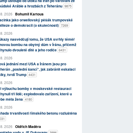
ump ustoupil od útoků na Írán po varování ze
aúdské Arábie a hrozbách z Teheránu
9875
 8. 2026
Bohumil Kartous
acinka jako orwellovský pěšák trumpovské
titeze o demokracii (o skutečnosti)
7269
 8. 2026
kazy nasvědčují tomu, že USA svrhly téměř
novou bombu na obytný dům v Íránu, přičemž
hynulo dvouleté dítě a jeho rodiče
6431
 8. 2026
vá jednání mezi USA a Íránem jsou pro
herán „poslední šancí“, jak zabránit eskalaci
lky, tvrdí Trump
4431
 8. 2026
ři výbuchu bomby v moskevské restauraci
hynuli tři lidé; explodovalo zařízení, které u
ebe měla žena
4180
 8. 2026
hada trvanlivosti římského betonu rozluštěna
031
 8. 2026
Oldřich Maděra
potřeba vody v JE Dukovany
3996