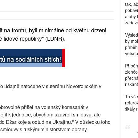
tak, a
pobavi
a aby 
zadava
tit na frontu, byli minimálně od květnu drženi
Výsled
 lidové republiky" (LDNR).
by moh
příběh
větší 
Příběh
zlehčo
přechá
riskant
o údajně natočené v suterénu Novotrojickém v
To vše
refero
ovolně přišel na vojenský komisariát v
škály 
ejít k jednotce, abychom uzavřeli smlouvu, ale
i do Džankoje a odtud na Ukrajinu." V důsledku toho
 smlouvy s ruským ministerstvem obrany.