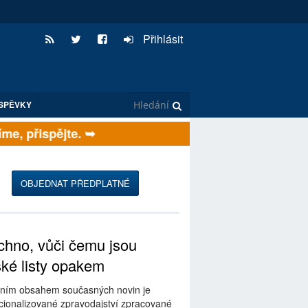
Přihlásit
SPĚVKY
, přispějte. ➥
OBJEDNAT PŘEDPLATNÉ
hno, vůči čemu jsou
ské listy opakem
ním obsahem současných novin je
ionalizované zpravodajství zpracované