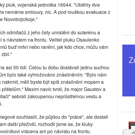
cký pluk, vojenská jednotka 16544. "Uběhly dva
t, že nemáme smlouvy, nic. A pod rouškou evakuace z
e Novotrojickoje."
ch odmítačů z jeho čety umístěni do suterénu a
li s návratem na frontu. Velitel pluku Osaulenko
"Domů buď mrtví nebo ranění, jak kdo chce, můžu vám
zbil."
 asi 50 lidí. Celou tu dobu dostávali jednu suchou
čům bylo také vyhrožováno znásilněním: "Bylo nám
c nakrmit, měli byste být spíš znásilněni mopem a
 přátelům." Maxim navíc tvrdí, že major Gaustov a
tači" sebrali zakoupenou neprůstřelnou vestu a
ů.
egové souhlasili, že půjdou do "práce", ale dostali
tam další přeživší, rozhodli jsme se, že kluky
olníkovi vrácena ani po návratu na frontu.