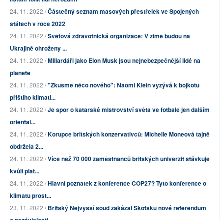
24. 11. 2022 /
Částečný seznam masových přestřelek ve Spojených
státech v roce 2022
24. 11. 2022 /
Světová zdravotnická organizace: V zimě budou na
Ukrajině ohroženy ...
24. 11. 2022 /
Miliardáři jako Elon Musk jsou nejnebezpečnější lidé na
planetě
24. 11. 2022 /
"Zkusme něco nového": Naomi Klein vyzývá k bojkotu
příštího klimati...
24. 11. 2022 /
Je spor o katarské mistrovství světa ve fotbale jen dalším
oriental...
24. 11. 2022 /
Korupce britských konzervativců: Michelle Moneová tajně
obdržela 2...
24. 11. 2022 /
Více než 70 000 zaměstnanců britských univerzit stávkuje
kvůli plat...
24. 11. 2022 /
Hlavní poznatek z konference COP27? Tyto konference o
klimatu prost...
23. 11. 2022 /
Britský Nejvyšší soud zakázal Skotsku nové referendum