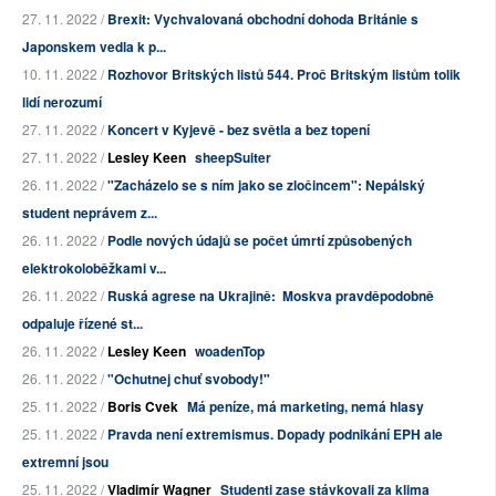
27. 11. 2022 /
Brexit: Vychvalovaná obchodní dohoda Británie s
Japonskem vedla k p...
10. 11. 2022 /
Rozhovor Britských listů 544. Proč Britským listům tolik
lidí nerozumí
27. 11. 2022 /
Koncert v Kyjevě - bez světla a bez topení
27. 11. 2022 /
Lesley Keen
sheepSuiter
26. 11. 2022 /
"Zacházelo se s ním jako se zločincem": Nepálský
student neprávem z...
26. 11. 2022 /
Podle nových údajů se počet úmrtí způsobených
elektrokoloběžkami v...
26. 11. 2022 /
Ruská agrese na Ukrajině: Moskva pravděpodobně
odpaluje řízené st...
26. 11. 2022 /
Lesley Keen
woadenTop
26. 11. 2022 /
"Ochutnej chuť svobody!"
25. 11. 2022 /
Boris Cvek
Má peníze, má marketing, nemá hlasy
25. 11. 2022 /
Pravda není extremismus. Dopady podnikání EPH ale
extremní jsou
25. 11. 2022 /
Vladimír Wagner
Studenti zase stávkovali za klima