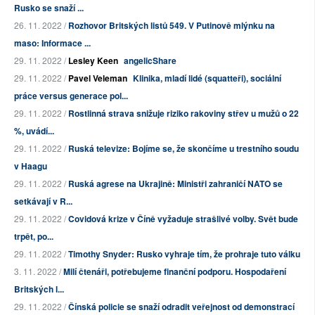
Rusko se snaží ...
26. 11. 2022 /
Rozhovor Britských listů 549. V Putinově mlýnku na
maso: Informace ...
29. 11. 2022 /
Lesley Keen
angelicShare
29. 11. 2022 /
Pavel Veleman
Klinika, mladí lidé (squatteři), sociální
práce versus generace pol...
29. 11. 2022 /
Rostlinná strava snižuje riziko rakoviny střev u mužů o 22
%, uvádí...
29. 11. 2022 /
Ruská televize: Bojíme se, že skončíme u trestního soudu
v Haagu
29. 11. 2022 /
Ruská agrese na Ukrajině: Ministři zahraničí NATO se
setkávají v R...
29. 11. 2022 /
Covidová krize v Číně vyžaduje strašlivé volby. Svět bude
trpět, po...
29. 11. 2022 /
Timothy Snyder: Rusko vyhraje tím, že prohraje tuto válku
3. 11. 2022 /
Milí čtenáři, potřebujeme finanční podporu. Hospodaření
Britských l...
29. 11. 2022 /
Čínská policie se snaží odradit veřejnost od demonstrací