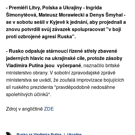
- Premiéři Litvy, Polska a Ukrajiny - Ingrida
Šimonytėová, Mateusz Morawiecki a Denys Šmyhal -
se v sobotu sešli v Kyjevě k jednání, aby projednali a
znovu potvrdili svůj závazek spolupracovat "v boji
proti ozbrojené agresi Ruska".
- Rusko odpaluje stárnoucí řízené střely zbavené
jaderných hlavic na ukrajinské cíle, protože zásoby
Vladimira Putina jsou vyčerpané
, naznačilo britské
ministerstvo obrany. V sobotní zpravodajské zprávě
ministerstva se uvádí, že zoufalá improvizace bojujících
sil ruského prezidenta "pravděpodobně nedosáhne
spolehlivých účinků".
Zdroj v angličtině
ZDE
Rusko za Vladimíra Putina
|
Ukrajina