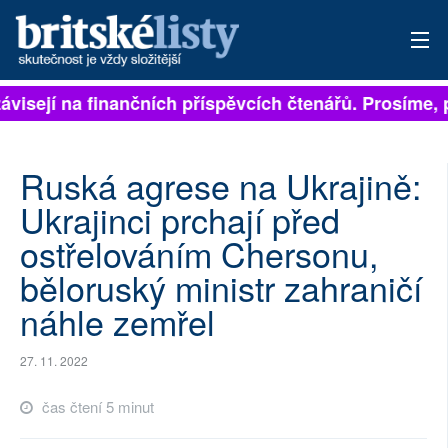
ávisejí na finančních příspěvcích čtenářů. Prosíme, př
PŘIHLÁSIT
AKTUÁLNÍ VYDÁNÍ
Ruská agrese na Ukrajině:
ARCHIV
Ukrajinci prchají před
ostřelováním Chersonu,
ROZHOVORY
běloruský ministr zahraničí
TÉMATA
náhle zemřel
NEJČTENĚJŠÍ ZA 7 DNÍ
27. 11. 2022
AUTOŘI
čas čtení 5 minut
PŘÍSPĚVKY NA PROVOZ