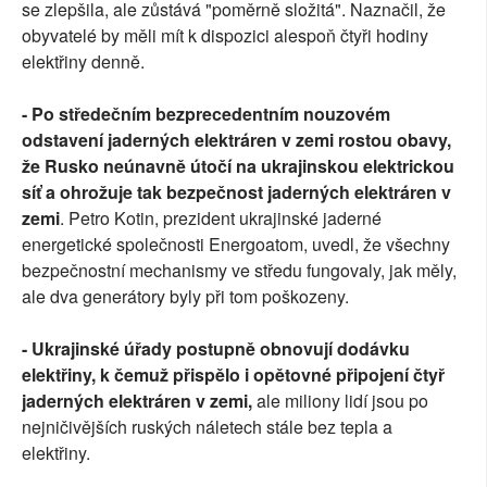
se zlepšila, ale zůstává "poměrně složitá". Naznačil, že
obyvatelé by měli mít k dispozici alespoň čtyři hodiny
elektřiny denně.
- Po středečním bezprecedentním nouzovém
odstavení jaderných elektráren v zemi rostou obavy,
že Rusko neúnavně útočí na ukrajinskou elektrickou
síť a ohrožuje tak bezpečnost jaderných elektráren v
zemi
. Petro Kotin, prezident ukrajinské jaderné
energetické společnosti Energoatom, uvedl, že všechny
bezpečnostní mechanismy ve středu fungovaly, jak měly,
ale dva generátory byly při tom poškozeny.
- Ukrajinské úřady postupně obnovují dodávku
elektřiny, k čemuž přispělo i opětovné připojení čtyř
jaderných elektráren v zemi,
ale miliony lidí jsou po
nejničivějších ruských náletech stále bez tepla a
elektřiny.