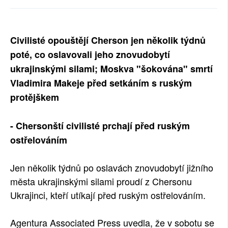
SOCIÁLNÍ SÍTĚ
RUBRIKY
Civilisté opouštějí Cherson jen několik týdnů
poté, co oslavovali jeho znovudobytí
PLNÁ VERZE STRÁNEK
ukrajinskými silami; Moskva "šokována" smrtí
Vladimira Makeje před setkáním s ruským
protějškem
- Chersonští civilisté prchají před ruským
ostřelováním
Jen několik týdnů po oslavách znovudobytí jižního
města ukrajinskými silami proudí z Chersonu
Ukrajinci, kteří utíkají před ruským ostřelováním.
Agentura Associated Press uvedla, že v sobotu se