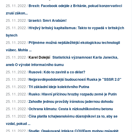
25. 11. 2022 /
Brexit: Facebook odejde z Británie, pokud konzervativci
zruší zákon...
25. 11. 2022 /
Izraelci: Smrt Arabům!
25. 11. 2022 /
Hřejivý britský kapitalismus: Takto to vypadá v britských
bytech
25. 11. 2022 /
Přijměme možná nejdůležitější ekologickou technologii
vůbec. Mohla ...
25. 11. 2022 /
Karel Dolejší
Statistická významnost Karla Janečka,
aneb O výrobě informačního šumu
25. 11. 2022 /
Rusové: Kdo to zavinil a co dělat?
25. 11. 2022 /
Nejpravděpodobnější budoucností Ruska je "SSSR 2.0"
25. 11. 2022 /
Tři základní ideje kolektivního Putina
25. 11. 2022 /
Rusko: Hlavní příčinou hrozby rozpadu země je Putin
25. 11. 2022 /
Zahoďte jednou provždy íránskou jadernou dohodu
25. 11. 2022 /
Ochrana klimatu: Cesta k nízkouhlíkovému betonu
25. 11. 2022 /
Čína platila tchajwanskému důstojníkovi za to, aby se
vzdal, pokud ...
25. 11. 2022 /
Studie: Opakované infekce COVIDem mohou způsobit