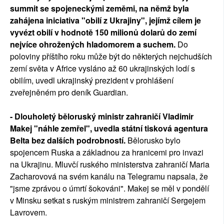
summit se spojeneckými zeměmi, na němž byla
zahájena iniciativa "obilí z Ukrajiny", jejímž cílem je
vyvézt obilí v hodnotě 150 milionů dolarů do zemí
nejvíce ohrožených hladomorem a suchem.
Do
poloviny příštího roku může být do některých nejchudších
zemí světa v Africe vysláno až 60 ukrajinských lodí s
obilím, uvedl ukrajinský prezident v prohlášení
zveřejněném pro deník Guardian.
- Dlouholetý běloruský ministr zahraničí Vladimir
Makej "náhle zemřel", uvedla státní tisková agentura
Belta bez dalších podrobností.
Bělorusko bylo
spojencem Ruska a základnou za hranicemi pro invazi
na Ukrajinu. Mluvčí ruského ministerstva zahraničí Maria
Zacharovová na svém kanálu na Telegramu napsala, že
"jsme zprávou o úmrtí šokováni". Makej se měl v pondělí
v Minsku setkat s ruským ministrem zahraničí Sergejem
Lavrovem.