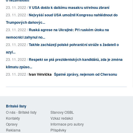
o nezávislosti
23. 11. 2022 /
V USA došlo k dalšímu masakru střelnou zbraní
23. 11. 2022 /
Nejvyšší soud USA umožnil Kongresu nahlédnout do
Trumpových daňovýc...
23. 11. 2022 /
Ruská agrese na Ukrajině: Při ruském útoku na
nemocnici zahynul no...
23. 11. 2022 /
Takhle zacházejí polské pohraniční stráže s žadateli o
azyl...
23. 11. 2022 /
Respekt se ptá prezidentských kandidátů, zda je změna
klimatu způso...
23. 11. 2022 /
Ivan Větvička
Špatné zprávy, nejenom od Chersonu
Britské listy
O nás - Britské listy
Stanovy OSBL
Kontakty
Vzkaz redakci
Opravy
Informace pro autory
Reklama
Příspěvky