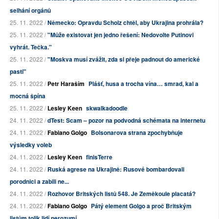
selhání orgánů
25. 11. 2022 /
Německo: Opravdu Scholz chtěl, aby Ukrajina prohrála?
25. 11. 2022 /
"Může existovat jen jedno řešení: Nedovolte Putinovi
vyhrát. Tečka."
25. 11. 2022 /
"Moskva musí zvážit, zda si přeje padnout do americké
pasti"
25. 11. 2022 /
Petr Haraším
Plášť, husa a trocha vína… smrad, kal a
mocná špína
25. 11. 2022 /
Lesley Keen
skwalkadoodle
24. 11. 2022 /
dTest: Scam – pozor na podvodná schémata na internetu
24. 11. 2022 /
Fabiano Golgo
Bolsonarova strana zpochybňuje
výsledky voleb
24. 11. 2022 /
Lesley Keen
finisTerre
24. 11. 2022 /
Ruská agrese na Ukrajině: Rusové bombardovali
porodnici a zabili ne...
24. 11. 2022 /
Rozhovor Britských listů 548. Je Zeměkoule placatá?
24. 11. 2022 /
Fabiano Golgo
Pátý element Golgo a proč Britským
listům tolik lidí nerozumí