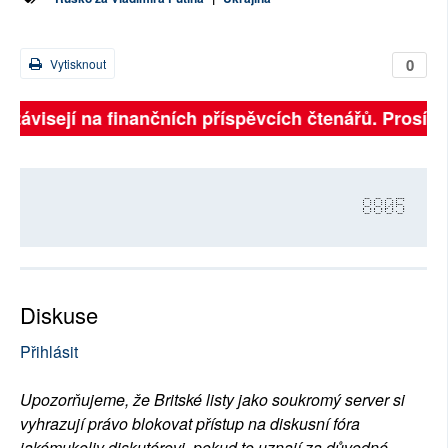
0
Vytisknout
 závisejí na finančních příspěvcích čtenářů. Prosíme, 
8805
Diskuse
Přihlásit
Upozorňujeme, že Britské listy jako soukromý server si
vyhrazují právo blokovat přístup na diskusní fóra
jakémukoliv diskutérovi, pokud to uznají za důvodné.