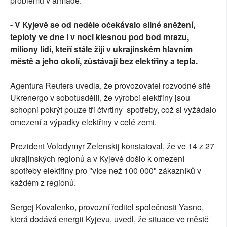
problémů v armádě.
- V Kyjevě se od neděle očekávalo silné sněžení,
teploty ve dne i v noci klesnou pod bod mrazu,
miliony lidí, kteří stále žijí v ukrajinském hlavním
městě a jeho okolí, zůstávají bez elektřiny a tepla.
Agentura Reuters uvedla, že provozovatel rozvodné sítě
Ukrenergo v sobotusdělil, že výrobci elektřiny jsou
schopni pokrýt pouze tři čtvrtiny spotřeby, což si vyžádalo
omezení a výpadky elektřiny v celé zemi.
Prezident Volodymyr Zelenskij konstatoval, že ve 14 z 27
ukrajinských regionů a v Kyjevě došlo k omezení
spotřeby elektřiny pro "více než 100 000" zákazníků v
každém z regionů.
Sergej Kovalenko, provozní ředitel společnosti Yasno,
která dodává energii Kyjevu, uvedl, že situace ve městě