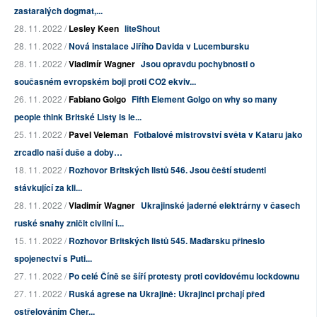
zastaralých dogmat,...
28. 11. 2022 /
Lesley Keen
liteShout
28. 11. 2022 /
Nová instalace Jiřího Davida v Lucembursku
28. 11. 2022 /
Vladimír Wagner
Jsou opravdu pochybnosti o
současném evropském boji proti CO2 ekviv...
26. 11. 2022 /
Fabiano Golgo
Fifth Element Golgo on why so many
people think Britské Listy is le...
25. 11. 2022 /
Pavel Veleman
Fotbalové mistrovství světa v Kataru jako
zrcadlo naší duše a doby…
18. 11. 2022 /
Rozhovor Britských listů 546. Jsou čeští studenti
stávkující za kli...
28. 11. 2022 /
Vladimír Wagner
Ukrajinské jaderné elektrárny v časech
ruské snahy zničit civilní i...
15. 11. 2022 /
Rozhovor Britských listů 545. Maďarsku přineslo
spojenectví s Puti...
27. 11. 2022 /
Po celé Číně se šíří protesty proti covidovému lockdownu
27. 11. 2022 /
Ruská agrese na Ukrajině: Ukrajinci prchají před
ostřelováním Cher...