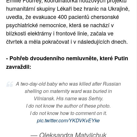
Emilie Fourrey, koordinátorka nouzových projektů
humanitární skupiny Lékaři bez hranic na Ukrajině,
uvedla, že evakuace 400 pacientů chersonské
psychiatrické nemocnice, která se nachází v
blízkosti elektrárny i frontové linie, začala ve
čtvrtek a měla pokračovat i v následujících dnech.
- Pohřeb dvoudenního nemluvněte, které Putin
zavraždil:
A two-day-old baby who was killed after Russian
shelling on maternity ward was buried in
Vilniansk. His name was Serhiy.
I do not know the author of these photo.
I do not know how to comment on it.
pic.twitter.com/YKDVKvEYke
— Oleksandra Matviichuk