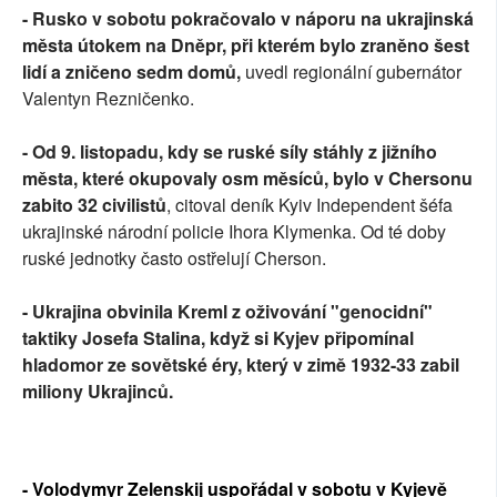
- Rusko v sobotu pokračovalo v náporu na ukrajinská
města útokem na Dněpr, při kterém bylo zraněno šest
lidí a zničeno sedm domů,
uvedl regionální gubernátor
Valentyn Rezničenko.
- Od 9. listopadu, kdy se ruské síly stáhly z jižního
města, které okupovaly osm měsíců, bylo v Chersonu
zabito 32 civilistů
, citoval deník Kyiv Independent šéfa
ukrajinské národní policie Ihora Klymenka. Od té doby
ruské jednotky často ostřelují Cherson.
- Ukrajina obvinila Kreml z oživování "genocidní"
taktiky Josefa Stalina, když si Kyjev připomínal
hladomor ze sovětské éry, který v zimě 1932-33 zabil
miliony Ukrajinců.
- Volodymyr Zelenskij uspořádal v sobotu v Kyjevě