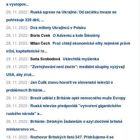
a vystopov...
28. 11. 2022 /
Ruská agrese na Ukrajině: Od začátku invaze se
pohřešuje 329 dětí, ...
28. 11. 2022 /
Dva miliony Ukrajinců v Polsku
28. 11. 2022 /
Boris Cvek
O Adventu a kole Štěstěny
28. 11. 2022 /
Milan Čech
Proč chtějí ekonomické elity nejméně právě
tržní, kapitalistické ře...
29. 11. 2022 /
Soňa Svobodová
Ušlechtilá myšlenka
28. 11. 2022 /
"Zveřejňování není zločin": mediální skupiny vyzývají
USA, aby zruš...
28. 11. 2022 /
Jan Čulík znovu hovořil ve slovenské televizi o
problémech Británie...
28. 11. 2022 /
Brexit udělal z Británie opět nemocného muže Evropy
28. 11. 2022 /
Ruská televize předpovídá "vytvoření gigantického
ruského národa" a...
28. 11. 2022 /
Británie: Dětským žadatelům o azyl zločinné britské
ministerstvo vn...
18. 11. 2022 /
Rozhovor Britských listů 547. Přidržujeme-li se