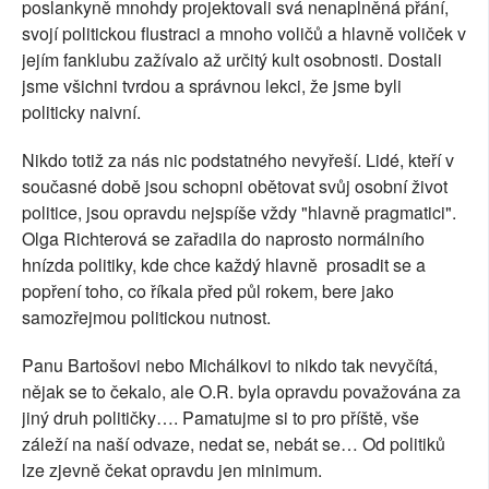
poslankyně mnohdy projektovali svá nenaplněná přání,
svojí politickou flustraci a mnoho voličů a hlavně voliček v
jejím fanklubu zažívalo až určitý kult osobnosti. Dostali
jsme všichni tvrdou a správnou lekci, že jsme byli
politicky naivní.
Nikdo totiž za nás nic podstatného nevyřeší. Lidé, kteří v
současné době jsou schopni obětovat svůj osobní život
politice, jsou opravdu nejspíše vždy "hlavně pragmatici".
Olga Richterová se zařadila do naprosto normálního
hnízda politiky, kde chce každý hlavně prosadit se a
popření toho, co říkala před půl rokem, bere jako
samozřejmou politickou nutnost.
Panu Bartošovi nebo Michálkovi to nikdo tak nevyčítá,
nějak se to čekalo, ale O.R. byla opravdu považována za
jiný druh političky…. Pamatujme si to pro příště, vše
záleží na naší odvaze, nedat se, nebát se… Od politiků
lze zjevně čekat opravdu jen minimum.