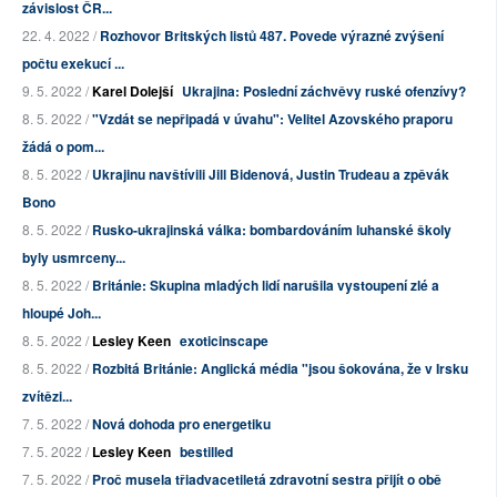
závislost ČR...
22. 4. 2022 /
Rozhovor Britských listů 487. Povede výrazné zvýšení
počtu exekucí ...
9. 5. 2022 /
Karel Dolejší
Ukrajina: Poslední záchvěvy ruské ofenzívy?
8. 5. 2022 /
"Vzdát se nepřipadá v úvahu": Velitel Azovského praporu
žádá o pom...
8. 5. 2022 /
Ukrajinu navštívili Jill Bidenová, Justin Trudeau a zpěvák
Bono
8. 5. 2022 /
Rusko-ukrajinská válka: bombardováním luhanské školy
byly usmrceny...
8. 5. 2022 /
Británie: Skupina mladých lidí narušila vystoupení zlé a
hloupé Joh...
8. 5. 2022 /
Lesley Keen
exoticinscape
8. 5. 2022 /
Rozbitá Británie: Anglická média "jsou šokována, že v Irsku
zvítězi...
7. 5. 2022 /
Nová dohoda pro energetiku
7. 5. 2022 /
Lesley Keen
bestilled
7. 5. 2022 /
Proč musela třiadvacetiletá zdravotní sestra přijít o obě