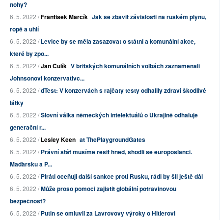
nohy?
6. 5. 2022 /
František Marčík
Jak se zbavit závislosti na ruském plynu,
ropě a uhlí
6. 5. 2022 /
Levice by se měla zasazovat o státní a komunální akce,
které by zpo...
6. 5. 2022 /
Jan Čulík
V britských komunálních volbách zaznamenali
Johnsonovi konzervativc...
6. 5. 2022 /
dTest: V konzervách s rajčaty testy odhalily zdraví škodlivé
látky
6. 5. 2022 /
Slovní válka německých intelektuálů o Ukrajině odhaluje
generační r...
6. 5. 2022 /
Lesley Keen
at ThePlaygroundGates
6. 5. 2022 /
Právní stát musíme řešit hned, shodli se europoslanci.
Maďarsku a P...
6. 5. 2022 /
Piráti oceňují další sankce proti Rusku, rádi by šli ještě dál
6. 5. 2022 /
Může proso pomoci zajistit globální potravinovou
bezpečnost?
6. 5. 2022 /
Putin se omluvil za Lavrovovy výroky o Hitlerovi