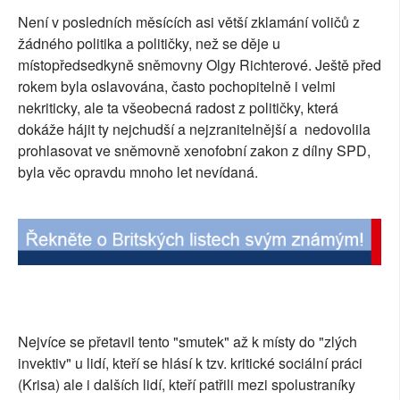
Není v posledních měsících asi větší zklamání voličů z
SOCIÁLNÍ SÍTĚ
žádného politika a političky, než se děje u
RUBRIKY
místopředsedkyně sněmovny Olgy Richterové. Ještě před
rokem byla oslavována, často pochopitelně i velmi
PLNÁ VERZE STRÁNEK
nekriticky, ale ta všeobecná radost z političky, která
dokáže hájit ty nejchudší a nejzranitelnější a nedovolila
prohlasovat ve sněmovně xenofobní zakon z dílny SPD,
byla věc opravdu mnoho let nevídaná.
Nejvíce se přetavil tento "smutek" až k místy do "zlých
invektiv" u lidí, kteří se hlásí k tzv. kritické sociální práci
(Krisa) ale i dalších lidí, kteří patřili mezi spolustraníky