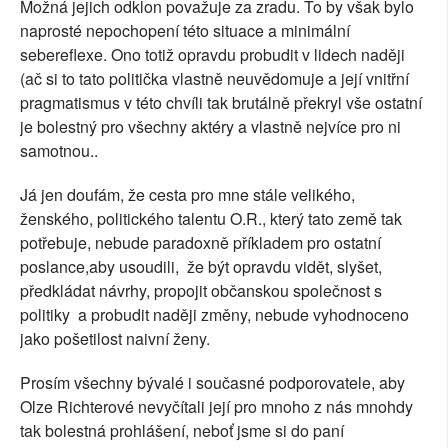
Možná jejich odklon považuje za zradu. To by však bylo
naprosté nepochopení této situace a minimální
sebereflexe. Ono totiž opravdu probudit v lidech naději
(ač si to tato politička vlastně neuvědomuje a její vnitřní
pragmatismus v této chvíli tak brutálně překryl vše ostatní
je bolestný pro všechny aktéry a vlastně nejvíce pro ni
samotnou..
Já jen doufám, že cesta pro mne stále velikého,
ženského, politického talentu O.R., který tato země tak
potřebuje, nebude paradoxně příkladem pro ostatní
poslance,aby usoudili, že být opravdu vidět, slyšet,
předkládat návrhy, propojit občanskou společnost s
politiky a probudit naději změny, nebude vyhodnoceno
jako pošetilost naivní ženy.
Prosím všechny bývalé i současné podporovatele, aby
Olze Richterové nevyčítali její pro mnoho z nás mnohdy
tak bolestná prohlášení, neboť jsme si do paní