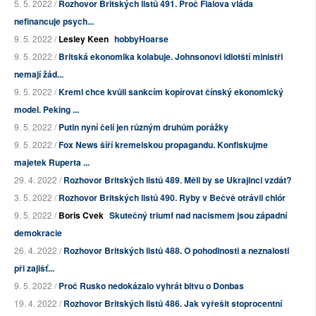
5. 5. 2022 /
Rozhovor Britských listů 491. Proč Fialova vláda
nefinancuje psych...
9. 5. 2022 /
Lesley Keen
hobbyHoarse
9. 5. 2022 /
Britská ekonomika kolabuje. Johnsonovi idiotští ministři
nemají žád...
9. 5. 2022 /
Kreml chce kvůli sankcím kopírovat čínský ekonomický
model. Peking ...
9. 5. 2022 /
Putin nyní čelí jen různým druhům porážky
9. 5. 2022 /
Fox News šíří kremelskou propagandu. Konfiskujme
majetek Ruperta ...
29. 4. 2022 /
Rozhovor Britských listů 489. Měli by se Ukrajinci vzdát?
3. 5. 2022 /
Rozhovor Britských listů 490. Ryby v Bečvě otrávil chlór
9. 5. 2022 /
Boris Cvek
Skutečný triumf nad nacismem jsou západní
demokracie
26. 4. 2022 /
Rozhovor Britských listů 488. O pohodlnosti a neznalosti
při zajišť...
9. 5. 2022 /
Proč Rusko nedokázalo vyhrát bitvu o Donbas
19. 4. 2022 /
Rozhovor Britských listů 486. Jak vyřešit stoprocentní