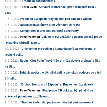
10. 5. 2022 /
Brněnská pohostinnost II
10. 5. 2022 /
Boris Cvek
Aktuální preference: piráti jako páté kolo u
vozu
9. 5. 2022 /
Předseda Evropské rady se ocitl pod palbou v Oděse
9. 5. 2022 /
Rusko zesiluje útoky proti východní Ukrajině
9. 5. 2022 /
Konspirační teorie jsou obranné konstrukty
8. 5. 2022 /
Pavel Veleman
Jak jsem byl vykázán z dobrovolnické práce
"Hlavního nádraží" jako ...
10. 5. 2022 /
Unie center pro rodinu a komunitu pořádá konferenci o
rodinné poli...
9. 5. 2022 /
Ředitel CIA: Putin "nevěří, že si může dovolit prohrát" válku
na Uk...
9. 5. 2022 /
Británie poskytne Ukrajině další vojenskou podporu ve výši
1,3 mili...
9. 5. 2022 /
"Druhou frontu proti Západu" si Rusko nemůže dovolit
6. 5. 2022 /
Pavel Veleman
Úřad práce ČR dokázal být pět dnů ve
stávkové pohotovosti….(Nejen) ...
9. 5. 2022 /
"Stát bez toaletního papíru nemůže být plně suverénní"