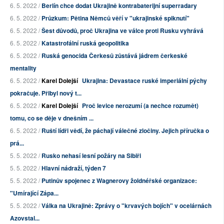
6. 5. 2022 /
Berlín chce dodat Ukrajině kontrabaterijní superradary
6. 5. 2022 /
Průzkum: Pětina Němců věří v "ukrajinské spiknutí"
6. 5. 2022 /
Šest důvodů, proč Ukrajina ve válce proti Rusku vyhrává
6. 5. 2022 /
Katastrofální ruská geopolitika
6. 5. 2022 /
Ruská genocida Čerkesů zůstává jádrem čerkeské
mentality
6. 5. 2022 /
Karel Dolejší
Ukrajina: Devastace ruské imperiální pýchy
pokračuje. Přibyl nový t...
6. 5. 2022 /
Karel Dolejší
Proč levice nerozumí (a nechce rozumět)
tomu, co se děje v dnešním ...
6. 5. 2022 /
Ruští lídři vědí, že páchají válečné zločiny. Jejich příručka o
prá...
5. 5. 2022 /
Rusko nehasí lesní požáry na Sibiři
5. 5. 2022 /
Hlavní nádraží, týden 7
5. 5. 2022 /
Putinův spojenec z Wagnerovy žoldnéřské organizace:
"Umírající Zápa...
5. 5. 2022 /
Válka na Ukrajině: Zprávy o "krvavých bojích" v ocelárnách
Azovstal...