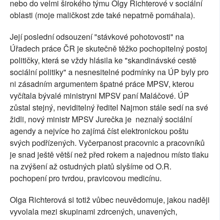
nebo do velmi širokého týmu Olgy Richterové v sociální
oblasti (moje maličkost zde také nepatrně pomáhala).
Její poslední odsouzení "stávkové pohotovosti" na
Úřadech práce ČR je skutečně těžko pochopitelný postoj
političky, která se vždy hlásila ke "skandinávské cestě
sociální politiky" a nesnesitelné podmínky na ÚP byly pro
ni zásadním argumentem špatné práce MPSV, kterou
vyčítala bývalé ministryni MPSV paní Maláčové. ÚP
zůstal stejný, neviditelný ředitel Najmon stále sedí na své
židli, nový ministr MPSV Jurečka je neznalý sociální
agendy a nejvíce ho zajímá číst elektronickou poštu
svých podřízených. Vyčerpanost pracovnic a pracovníků
je snad ještě větší než před rokem a najednou místo tlaku
na zvýšení až ostudných platů slyšíme od O.R.
pochopení pro tvrdou, pravicovou medicínu.
Olga Richterová si totiž vůbec neuvědomuje, jakou naději
vyvolala mezi skupinami zdrcených, unavených,