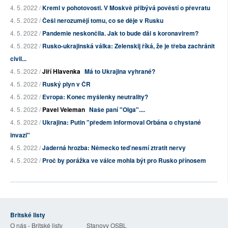
4. 5. 2022 /
Kreml v pohotovosti. V Moskvě přibývá pověstí o převratu
4. 5. 2022 /
Češi nerozumějí tomu, co se děje v Rusku
4. 5. 2022 /
Pandemie neskončila. Jak to bude dál s koronavirem?
4. 5. 2022 /
Rusko-ukrajinská válka: Zelenskij říká, že je třeba zachránit
civil...
4. 5. 2022 /
Jiří Hlavenka
Má to Ukrajina vyhrané?
4. 5. 2022 /
Ruský plyn v ČR
4. 5. 2022 /
Evropa: Konec myšlenky neutrality?
4. 5. 2022 /
Pavel Veleman
Naše paní "Olga"....
4. 5. 2022 /
Ukrajina: Putin "předem informoval Orbána o chystané
invazi"
4. 5. 2022 /
Jaderná hrozba: Německo teď nesmí ztratit nervy
4. 5. 2022 /
Proč by porážka ve válce mohla být pro Rusko přínosem
Britské listy
O nás - Britské listy
Stanovy OSBL