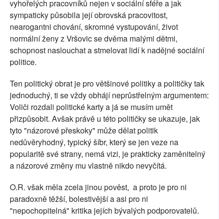
vyhořelých pracovníků nejen v sociální sféře a jak
sympaticky působila její obrovská pracovitost,
nearogantni chování, skromné vystupování, život
normální ženy z Vršovic se dvěma malými dětmi,
schopnost naslouchat a stmelovat lidí k nadějné sociální
politice.
Ten politický obrat je pro většinové politiky a političky tak
jednoduchý, ti se vždy obhájí neprůstřelným argumentem:
Voliči rozdali politické karty a já se musím umět
přizpůsobit. Avšak právě u této političky se ukazuje, jak
tyto "názorové přeskoky" může dělat politik
nedůvěryhodný, typický šíbr, který se jen veze na
popularitě své strany, nemá vizi, je prakticky zaměnitelný
a názorové změny mu vlastně nikdo nevyčítá.
O.R. však měla zcela jinou pověst, a proto je pro ni
paradoxně těžší, bolestivější a asi pro ni
"nepochopitelná" kritika jejích bývalých podporovatelů.