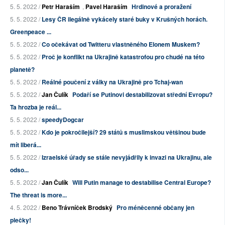
5. 5. 2022 /
Petr Haraším
,
Pavel Haraším
Hrdinové a proražení
5. 5. 2022 /
Lesy ČR ilegálně vykácely staré buky v Krušných horách.
Greenpeace ...
5. 5. 2022 /
Co očekávat od Twitteru vlastněného Elonem Muskem?
5. 5. 2022 /
Proč je konflikt na Ukrajině katastrofou pro chudé na této
planetě?
5. 5. 2022 /
Reálné poučení z války na Ukrajině pro Tchaj-wan
5. 5. 2022 /
Jan Čulík
Podaří se Putinovi destabilizovat střední Evropu?
Ta hrozba je reál...
5. 5. 2022 /
speedyDogcar
5. 5. 2022 /
Kdo je pokročilejší? 29 států s muslimskou většinou bude
mít liberá...
5. 5. 2022 /
Izraelské úřady se stále nevyjádřily k invazi na Ukrajinu, ale
odso...
5. 5. 2022 /
Jan Čulík
Will Putin manage to destabilise Central Europe?
The threat is more...
4. 5. 2022 /
Beno Trávníček Brodský
Pro méněcenné občany jen
plečky!