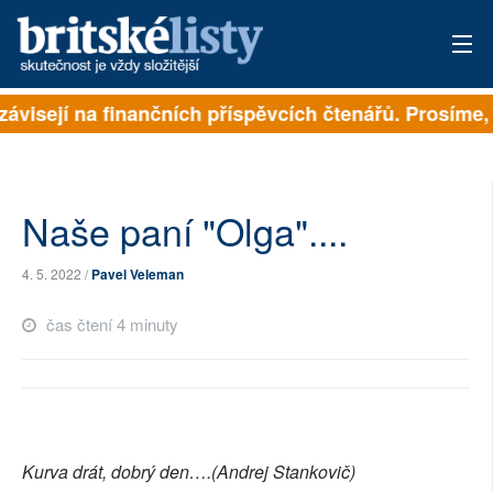
závisejí na finančních příspěvcích čtenářů. Prosíme, p
PŘIHLÁSIT
AKTUÁLNÍ VYDÁNÍ
ARCHIV
Naše paní "Olga"....
ROZHOVORY
4. 5. 2022 /
Pavel Veleman
TÉMATA
čas čtení 4 minuty
NEJČTENĚJŠÍ ZA 7 DNÍ
AUTOŘI
PŘÍSPĚVKY NA PROVOZ
Kurva drát, dobrý den….(Andrej Stankovič)