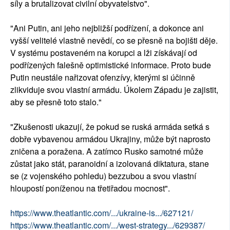
síly a brutalizovat civilní obyvatelstvo".
"Ani Putin, ani jeho nejbližší podřízení, a dokonce ani
vyšší velitelé vlastně nevědí, co se přesně na bojišti děje.
V systému postaveném na korupci a lži získávají od
podřízených falešně optimistické informace. Proto bude
Putin neustále nařizovat ofenzívy, kterými si účinně
zlikviduje svou vlastní armádu. Úkolem Západu je zajistit,
aby se přesně toto stalo."
"Zkušenosti ukazují, že pokud se ruská armáda setká s
dobře vybavenou armádou Ukrajiny, může být naprosto
zničena a poražena. A zatímco Rusko samotné může
zůstat jako stát, paranoidní a izolovaná diktatura, stane
se (z vojenského pohledu) bezzubou a svou vlastní
hloupostí poníženou na třetiřadou mocnost".
https://www.theatlantic.com/.../ukraine-is.../627121/
https://www.theatlantic.com/.../west-strategy.../629387/