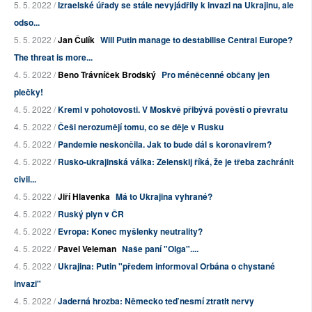
5. 5. 2022 /
Izraelské úřady se stále nevyjádřily k invazi na Ukrajinu, ale
odso...
5. 5. 2022 /
Jan Čulík
Will Putin manage to destabilise Central Europe?
The threat is more...
4. 5. 2022 /
Beno Trávníček Brodský
Pro méněcenné občany jen
plečky!
4. 5. 2022 /
Kreml v pohotovosti. V Moskvě přibývá pověstí o převratu
4. 5. 2022 /
Češi nerozumějí tomu, co se děje v Rusku
4. 5. 2022 /
Pandemie neskončila. Jak to bude dál s koronavirem?
4. 5. 2022 /
Rusko-ukrajinská válka: Zelenskij říká, že je třeba zachránit
civil...
4. 5. 2022 /
Jiří Hlavenka
Má to Ukrajina vyhrané?
4. 5. 2022 /
Ruský plyn v ČR
4. 5. 2022 /
Evropa: Konec myšlenky neutrality?
4. 5. 2022 /
Pavel Veleman
Naše paní "Olga"....
4. 5. 2022 /
Ukrajina: Putin "předem informoval Orbána o chystané
invazi"
4. 5. 2022 /
Jaderná hrozba: Německo teď nesmí ztratit nervy