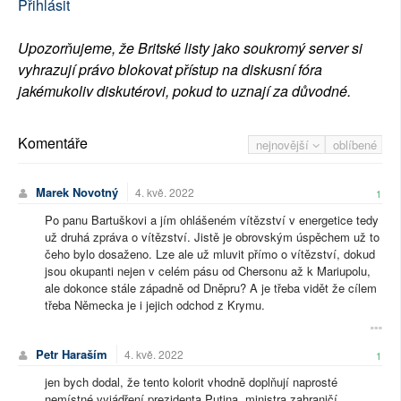
Přihlásit
Upozorňujeme, že Britské listy jako soukromý server si
vyhrazují právo blokovat přístup na diskusní fóra
jakémukoliv diskutérovi, pokud to uznají za důvodné.
Komentáře
nejnovější
oblíbené
Marek Novotný
4. kvě. 2022
1
Po panu Bartuškovi a jím ohlášeném vítězství v energetice tedy
už druhá zpráva o vítězství. Jistě je obrovským úspěchem už to
čeho bylo dosaženo. Lze ale už mluvit přímo o vítězství, dokud
jsou okupanti nejen v celém pásu od Chersonu až k Mariupolu,
ale dokonce stále západně od Dněpru? A je třeba vidět že cílem
třeba Německa je i jejich odchod z Krymu.
Petr Haraším
4. kvě. 2022
1
jen bych dodal, že tento kolorit vhodně doplňují naprosté
nemístné vyjádření prezidenta Putina, ministra zahraničí