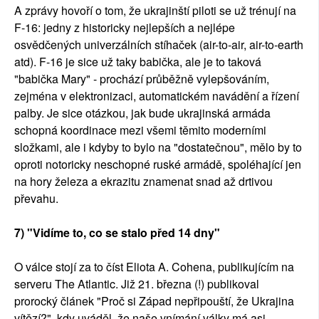
A zprávy hovoří o tom, že ukrajinští piloti se už trénují na
F-16: jedny z historicky nejlepších a nejlépe
osvědčených univerzálních stíhaček (air-to-air, air-to-earth
atd). F-16 je sice už taky babička, ale je to taková
"babička Mary" - prochází průběžně vylepšováním,
zejména v elektronizaci, automatickém navádění a řízení
palby. Je sice otázkou, jak bude ukrajinská armáda
schopná koordinace mezi všemi těmito moderními
složkami, ale i kdyby to bylo na "dostatečnou", mělo by to
oproti notoricky neschopné ruské armádě, spoléhající jen
na hory železa a ekrazitu znamenat snad až drtivou
převahu.
7) "Vidíme to, co se stalo před 14 dny"
O válce stojí za to číst Eliota A. Cohena, publikujícím na
serveru The Atlantic. Již 21. března (!) publikoval
prorocký článek "Proč si Západ nepřipouští, že Ukrajina
vítězí?", kdy uváděl, že naše vnímání války má asi