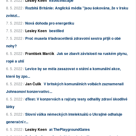
8. 5. 2022 /
Lesley Keen
exoticinscape
8. 5. 2022 /
Rozbitá Británie: Anglická média "jsou šokována, že v Irsku
zvítězi...
7. 5. 2022 /
Nová dohoda pro energetiku
7. 5. 2022 /
Lesley Keen
bestilled
7. 5. 2022 /
Proč musela třiadvacetiletá zdravotní sestra přijít o obě
nohy?
6. 5. 2022 /
František Marčík
Jak se zbavit závislosti na ruském plynu,
ropě a uhlí
6. 5. 2022 /
Levice by se měla zasazovat o státní a komunální akce,
které by zpo...
6. 5. 2022 /
Jan Čulík
V britských komunálních volbách zaznamenali
Johnsonovi konzervativc...
6. 5. 2022 /
dTest: V konzervách s rajčaty testy odhalily zdraví škodlivé
látky
6. 5. 2022 /
Slovní válka německých intelektuálů o Ukrajině odhaluje
generační r...
6. 5. 2022 /
Lesley Keen
at ThePlaygroundGates