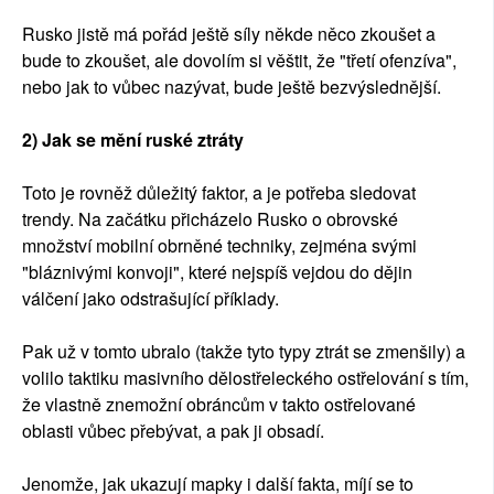
Rusko jistě má pořád ještě síly někde něco zkoušet a
bude to zkoušet, ale dovolím si věštit, že "třetí ofenzíva",
nebo jak to vůbec nazývat, bude ještě bezvýslednější.
2) Jak se mění ruské ztráty
Toto je rovněž důležitý faktor, a je potřeba sledovat
trendy. Na začátku přicházelo Rusko o obrovské
množství mobilní obrněné techniky, zejména svými
"bláznivými konvoji", které nejspíš vejdou do dějin
válčení jako odstrašující příklady.
Pak už v tomto ubralo (takže tyto typy ztrát se zmenšily) a
volilo taktiku masivního dělostřeleckého ostřelování s tím,
že vlastně znemožní obráncům v takto ostřelované
oblasti vůbec přebývat, a pak ji obsadí.
Jenomže, jak ukazují mapky i další fakta, míjí se to