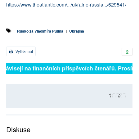
https://www.theatlantic.com/.../ukraine-russia.../629541/
Rusko za Vladimíra Putina
|
Ukrajina
2
Vytisknout
závisejí na finančních příspěvcích čtenářů. Prosíme, p
16525
Diskuse