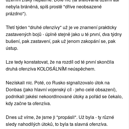
nebyla bráněná, spíš prostě "dříve neobsazené
prázdno").
Třetí týden "druhé ofenzívy" už je ve znamení prakticky
zastavených bojů - úplně stejně jako u té první, dva týdny
bušení, pak zastavení, pak už jenom zakopání se, pak
ústup.
Lze tedy konstatovat, že na rozdíl od té první skončila
druhá ofenzíva KOLOSÁLNÍM neúspěchem.
Nezískali nic. Poté, co Rusko signalizovalo útok na
Donbas (jako hlavní vojenský cíl - jeho celé obsazení),
podnikali jakési nekoordinované útoky a pořád se čekalo,
kdy začne ta ofenzíva.
Dnes už víme, že jsme ji "propásli". Už byla - ty různé
sledy nahodilých útoků, to byla ta slavná ofenzíva.