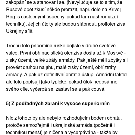
zakopání se a stahování se. (Nevylučuje se to s tím, že
Rusové opět zkusí někde prorazit, např. dole na Krivoj
Rog, s částečnými úspěchy, pokud tam nashromáždí
techniku). Jejich útoky ale budou slábnout, protiofenzíva
Ukrajiny sílit.
Trochu toto připomíná ruské bojiště v druhé světové
válce. První obří nacistická ofenzíva došla až k Moskvě -
zisky území, velké ztráty armády. Pak ještě měli zbytky sil
provést druhou na jihu, malé zisky území, obří ztráty
armády. A pak už definitivní obrat a ústup. Armádní taktici
ale toto popisují jako typické: pokud útok nedosáhne
svého cíle, vyčerpá se, zastaví se a pak couvá.
5) Z podřadných zbraní k vysoce superiorním
Nic z tohoto by ale nebylo rozhodujícím bodem obratu,
protože samozřejmě i ukrajinská armáda (početně i
technikou menší) je ničena a vyčerpávána - takže by