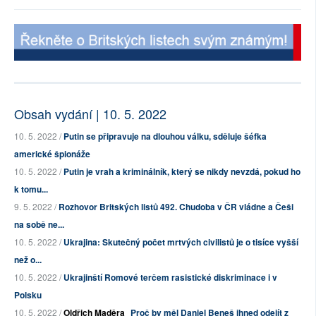
Obsah vydání | 10. 5. 2022
10. 5. 2022 /
Putin se připravuje na dlouhou válku, sděluje šéfka
americké špionáže
10. 5. 2022 /
Putin je vrah a kriminálník, který se nikdy nevzdá, pokud ho
k tomu...
9. 5. 2022 /
Rozhovor Britských listů 492. Chudoba v ČR vládne a Češi
na sobě ne...
10. 5. 2022 /
Ukrajina: Skutečný počet mrtvých civilistů je o tisíce vyšší
než o...
10. 5. 2022 /
Ukrajinští Romové terčem rasistické diskriminace i v
Polsku
10. 5. 2022 /
Oldřich Maděra
Proč by měl Daniel Beneš ihned odejít z