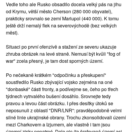
Vedle toho ale Rusko obsadilo docela velký pás na jihu
od Krymu, větší město Cherson (280 000 obyvatel),
prakticky srovnalo se zemí Mariupol (440 000). K tomu
ještě drží nemalý flek na severovýchodě (bez velkých
měst).
Situaci po první ofenzívě a stažení ze severu ukazuje
zhruba obrázek na levé straně. Nemusí být kvůli "fog of
war" zcela přesný, je tam dost sporných území.
Po nečekaně krátkém "odpočinku a přeskupení"
soustředilo Rusko zbývající vojsko zejména na oné
"donbaské" části fronty, a podívejme se, čeho po třech
týdnech vytrvalého bušení dosáhlo. Srovnejte tedy
pravou a levou část obrázku. I přes desítky útoků se
neposunuli z oblastí "DNR/LNR": pravděpodobně velmi
silné linie ukrajinské obrany. Trochu zkonsolidovali území
mezi Charkovem a Izjumem, ale vlastně i tam jsou
územní zisky nepatrné. Dole nic (ta šrafovaná území asi