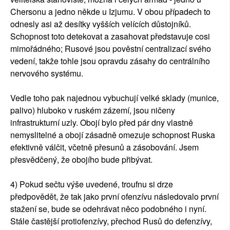
Chersonu a jedno někde u Izjumu. V obou případech to
odnesly asi až desítky vyšších velících důstojníků.
Schopnost toto detekovat a zasahovat představuje cosi
mimořádného; Rusové jsou pověstní centralizací svého
vedení, takže tohle jsou opravdu zásahy do centrálního
nervového systému.
Vedle toho pak najednou vybuchují velké sklady (munice,
palivo) hluboko v ruském zázemí, jsou ničeny
infrastrukturní uzly. Obojí bylo před pár dny vlastně
nemyslitelné a obojí zásadně omezuje schopnost Ruska
efektivně válčit, včetně přesunů a zásobování. Jsem
přesvědčený, že obojího bude přibývat.
4) Pokud sečtu výše uvedené, troufnu si drze
předpovědět, že tak jako první ofenzívu následovalo první
stažení se, bude se odehrávat něco podobného i nyní.
Stále častější protiofenzívy, přechod Rusů do defenzívy,