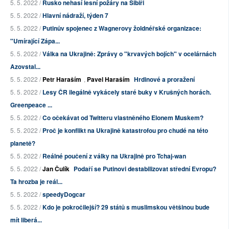
5. 5. 2022 /
Rusko nehasí lesní požáry na Sibiři
5. 5. 2022 /
Hlavní nádraží, týden 7
5. 5. 2022 /
Putinův spojenec z Wagnerovy žoldnéřské organizace:
"Umírající Zápa...
5. 5. 2022 /
Válka na Ukrajině: Zprávy o "krvavých bojích" v ocelárnách
Azovstal...
5. 5. 2022 /
Petr Haraším
,
Pavel Haraším
Hrdinové a proražení
5. 5. 2022 /
Lesy ČR ilegálně vykácely staré buky v Krušných horách.
Greenpeace ...
5. 5. 2022 /
Co očekávat od Twitteru vlastněného Elonem Muskem?
5. 5. 2022 /
Proč je konflikt na Ukrajině katastrofou pro chudé na této
planetě?
5. 5. 2022 /
Reálné poučení z války na Ukrajině pro Tchaj-wan
5. 5. 2022 /
Jan Čulík
Podaří se Putinovi destabilizovat střední Evropu?
Ta hrozba je reál...
5. 5. 2022 /
speedyDogcar
5. 5. 2022 /
Kdo je pokročilejší? 29 států s muslimskou většinou bude
mít liberá...