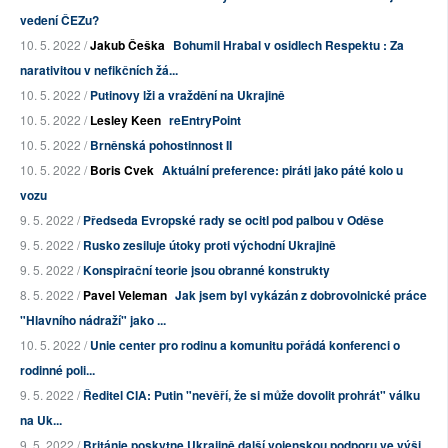
vedení ČEZu?
10. 5. 2022 /
Jakub Češka
Bohumil Hrabal v osidlech Respektu : Za
narativitou v nefikčních žá...
10. 5. 2022 /
Putinovy lži a vraždění na Ukrajině
10. 5. 2022 /
Lesley Keen
reEntryPoint
10. 5. 2022 /
Brněnská pohostinnost II
10. 5. 2022 /
Boris Cvek
Aktuální preference: piráti jako páté kolo u
vozu
9. 5. 2022 /
Předseda Evropské rady se ocitl pod palbou v Oděse
9. 5. 2022 /
Rusko zesiluje útoky proti východní Ukrajině
9. 5. 2022 /
Konspirační teorie jsou obranné konstrukty
8. 5. 2022 /
Pavel Veleman
Jak jsem byl vykázán z dobrovolnické práce
"Hlavního nádraží" jako ...
10. 5. 2022 /
Unie center pro rodinu a komunitu pořádá konferenci o
rodinné poli...
9. 5. 2022 /
Ředitel CIA: Putin "nevěří, že si může dovolit prohrát" válku
na Uk...
9. 5. 2022 /
Británie poskytne Ukrajině další vojenskou podporu ve výši