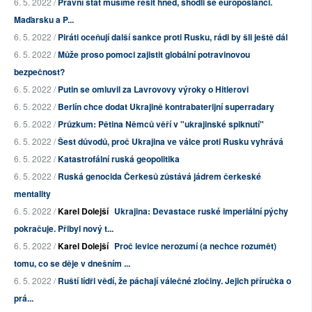
6. 5. 2022 /
Právní stát musíme řešit hned, shodli se europoslanci.
Maďarsku a P...
6. 5. 2022 /
Piráti oceňují další sankce proti Rusku, rádi by šli ještě dál
6. 5. 2022 /
Může proso pomoci zajistit globální potravinovou
bezpečnost?
6. 5. 2022 /
Putin se omluvil za Lavrovovy výroky o Hitlerovi
6. 5. 2022 /
Berlín chce dodat Ukrajině kontrabaterijní superradary
6. 5. 2022 /
Průzkum: Pětina Němců věří v "ukrajinské spiknutí"
6. 5. 2022 /
Šest důvodů, proč Ukrajina ve válce proti Rusku vyhrává
6. 5. 2022 /
Katastrofální ruská geopolitika
6. 5. 2022 /
Ruská genocida Čerkesů zůstává jádrem čerkeské
mentality
6. 5. 2022 /
Karel Dolejší
Ukrajina: Devastace ruské imperiální pýchy
pokračuje. Přibyl nový t...
6. 5. 2022 /
Karel Dolejší
Proč levice nerozumí (a nechce rozumět)
tomu, co se děje v dnešním ...
6. 5. 2022 /
Ruští lídři vědí, že páchají válečné zločiny. Jejich příručka o
prá...