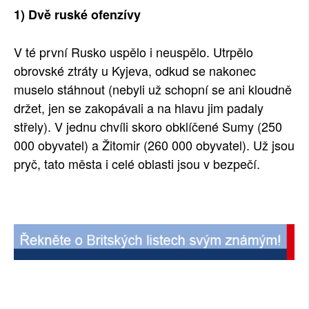
1) Dvě ruské ofenzívy
SOCIÁLNÍ SÍTĚ
RUBRIKY
V té první Rusko uspělo i neuspělo. Utrpělo
obrovské ztráty u Kyjeva, odkud se nakonec
PLNÁ VERZE STRÁNEK
muselo stáhnout (nebyli už schopní se ani kloudně
držet, jen se zakopávali a na hlavu jim padaly
střely). V jednu chvíli skoro obklíčené Sumy (250
000 obyvatel) a Žitomir (260 000 obyvatel). Už jsou
pryč, tato města i celé oblasti jsou v bezpečí.