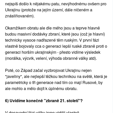
nejspíš došlo k nějakému patu, nevýhodnému ovšem pro
Ukrajinu (protože na jejím území, dále ničeném a
znásilňovaném).
Okamžikem obratu ale dle mého jsou a teprve hlavně
budou masivní dodávky zbraní, které jsou (což je hlavní)
technicky vysoce nadřazené těm ruským. V první fázi
vlastně bojovaly cca o generaci lepší ruské zbraně proti o
generaci horším ukrajinským - přesto vidíme výsledek
(morálka, výcvik, velení, výhoda obranné války atd).
Poté, co Západ začal vyzbrojovat Ukrajinu nejen
"javeliny", ale nejlepší těžkou technikou na světě, která je
parametricky o tři generace nad tím co mají Rusové, by
ale mohlo a mělo dojít k úplnému obratu.
6) Uvidíme konečně "zbraně 21. století"?
V dosavadní fázi války jsme viděli vlastně