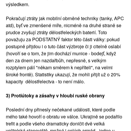
výsledkem.
Pokračují ztráty jak mobilní obrněné techniky (tanky, APC
atd), byť ve zmenšené míře, nicméně na druhé straně se
prudce zvyšují ztráty dělostřeleckých baterií. Toto
považuju za PODSTATNÝ faktor této části války: pokud
postupně přijdou i o tuto část výzbroje či ji citelně oslabí
(hovoří se o tom, že jim dochází munice - bodejť, když
den za dnem jen nazdařbůh, nepřesně, s velkým
rozptylem pálí "někam směrem k nepříteli", na velmi
široké frontě). Statistiky ukazují, že mohli přijít už o 20%
kapacity dělostřelectva - to není málo.
3) Protiútoky a zásahy v hloubi ruské obrany
Poslední dny přinesly nečekané události, které podle
mého také hovoří o obratu ve válce. Ukrajině se podařilo
trefit a podle všeho dramaticky doničit dvě velká
velitelská stanoviště, možná i celých armád - jedno u