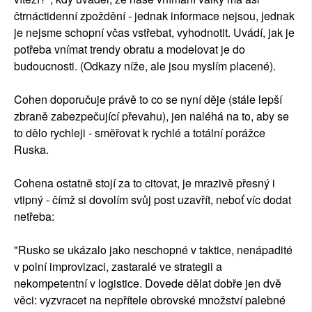
čtrnáctidenní zpoždění - jednak informace nejsou, jednak
je nejsme schopní včas vstřebat, vyhodnotit. Uvádí, jak je
potřeba vnímat trendy obratu a modelovat je do
budoucnosti. (Odkazy níže, ale jsou myslím placené).
Cohen doporučuje právě to co se nyní děje (stále lepší
zbraně zabezpečující převahu), jen naléhá na to, aby se
to dělo rychleji - směřovat k rychlé a totální porážce
Ruska.
Cohena ostatně stojí za to citovat, je mrazivě přesný i
vtipný - čímž si dovolím svůj post uzavřít, neboť víc dodat
netřeba:
"Rusko se ukázalo jako neschopné v taktice, nenápadité
v polní improvizaci, zastaralé ve strategii a
nekompetentní v logistice. Dovede dělat dobře jen dvě
věci: vyzvracet na nepřítele obrovské množství palebné