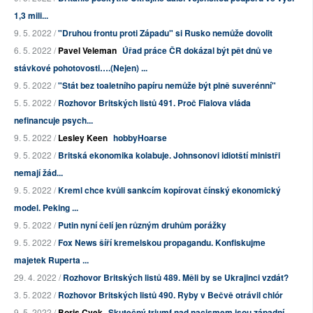
1,3 mili...
9. 5. 2022 /
"Druhou frontu proti Západu" si Rusko nemůže dovolit
6. 5. 2022 /
Pavel Veleman
Úřad práce ČR dokázal být pět dnů ve
stávkové pohotovosti….(Nejen) ...
9. 5. 2022 /
"Stát bez toaletního papíru nemůže být plně suverénní"
5. 5. 2022 /
Rozhovor Britských listů 491. Proč Fialova vláda
nefinancuje psych...
9. 5. 2022 /
Lesley Keen
hobbyHoarse
9. 5. 2022 /
Britská ekonomika kolabuje. Johnsonovi idiotští ministři
nemají žád...
9. 5. 2022 /
Kreml chce kvůli sankcím kopírovat čínský ekonomický
model. Peking ...
9. 5. 2022 /
Putin nyní čelí jen různým druhům porážky
9. 5. 2022 /
Fox News šíří kremelskou propagandu. Konfiskujme
majetek Ruperta ...
29. 4. 2022 /
Rozhovor Britských listů 489. Měli by se Ukrajinci vzdát?
3. 5. 2022 /
Rozhovor Britských listů 490. Ryby v Bečvě otrávil chlór
9. 5. 2022 /
Boris Cvek
Skutečný triumf nad nacismem jsou západní