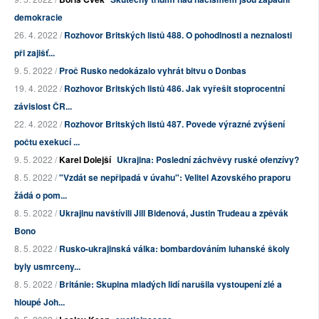
demokracie
26. 4. 2022 /
Rozhovor Britských listů 488. O pohodlnosti a neznalosti
při zajišť...
9. 5. 2022 /
Proč Rusko nedokázalo vyhrát bitvu o Donbas
19. 4. 2022 /
Rozhovor Britských listů 486. Jak vyřešit stoprocentní
závislost ČR...
22. 4. 2022 /
Rozhovor Britských listů 487. Povede výrazné zvýšení
počtu exekucí ...
9. 5. 2022 /
Karel Dolejší
Ukrajina: Poslední záchvěvy ruské ofenzívy?
8. 5. 2022 /
"Vzdát se nepřipadá v úvahu": Velitel Azovského praporu
žádá o pom...
8. 5. 2022 /
Ukrajinu navštívili Jill Bidenová, Justin Trudeau a zpěvák
Bono
8. 5. 2022 /
Rusko-ukrajinská válka: bombardováním luhanské školy
byly usmrceny...
8. 5. 2022 /
Británie: Skupina mladých lidí narušila vystoupení zlé a
hloupé Joh...