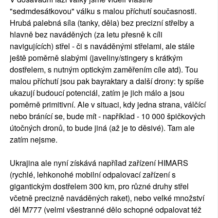
"sedmdesátkovou" válku s malou příchutí současnosti.
Hrubá palebná síla (tanky, děla) bez precizní střelby a
hlavně bez naváděných (za letu přesně k cíli
navigujících) střel - či s naváděnými střelami, ale stále
ještě poměrně slabými (javeliny/stingery s krátkým
dostřelem, s nutným optickým zaměřením cíle atd). Tou
malou příchutí jsou pak bayraktary a další drony: ty spíše
ukazují budoucí potenciál, zatím je jich málo a jsou
poměrně primitivní. Ale v situaci, kdy jedna strana, válčící
nebo bránící se, bude mít - například - 10 000 špičkových
útočných dronů, to bude jiná (až je to děsivé). Tam ale
zatím nejsme.
Ukrajina ale nyní získává napřílad zařízení HIMARS
(rychlé, lehkonohé mobilní odpalovací zařízení s
gigantickým dostřelem 300 km, pro různé druhy střel
včetně precizně naváděných raket), nebo velké množství
děl M777 (velmi všestranné dělo schopné odpalovat též