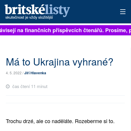
visejí na finančních příspěvcích čtenářů. Prosíme, při
PŘIHLÁSIT
AKTUÁLNÍ VYDÁNÍ
ARCHIV
Má to Ukrajina vyhrané?
ROZHOVORY
4. 5. 2022 /
Jiří Hlavenka
TÉMATA
čas čtení 11 minut
NEJČTENĚJŠÍ ZA 7 DNÍ
AUTOŘI
Trochu drzé, ale co naděláte. Rozeberme si to.
PŘÍSPĚVKY NA PROVOZ