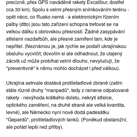
precizně, přes GPS naváděné rakety Excalibur, dostřel
cca 30 km). Spolu s velmi přesným snímkováním terénu -
opět něco, co Rusko nemá - a elektronickým řízením
palby (dtto) jsou tato zařízení schopna trefovat se na
velkou dálku s obrovskou přesností. Žádné zasypávání
střelami nazdařbůh, ale přesné zamíření tam, kde je
nepřítel. (Neznámou je, jak rychle se podaří ukrajinskou
obsluhu vycvičit; dovolím si ale odhadnout, že utajený
zácvik už může probíhat velmi dlouho, nevylučuji, že
"preventivně" k němu mohlo docházet i před válkou).
Ukrajina setrvale dostává protiletadlové zbraně (zatím
stále různé druhy "manpadů", tedy z ramene odpalované
rakety - nevýhoda krátkého doletu, nekrytí střelce,
optického zaměření, na druhé straně ale velká kvantita,
levné), ale Německo nyní nově dodá padesátku
"Gepardů", protiletadlových tanků. (Poněkud obstarožní,
ale pořád lepší než přilby).