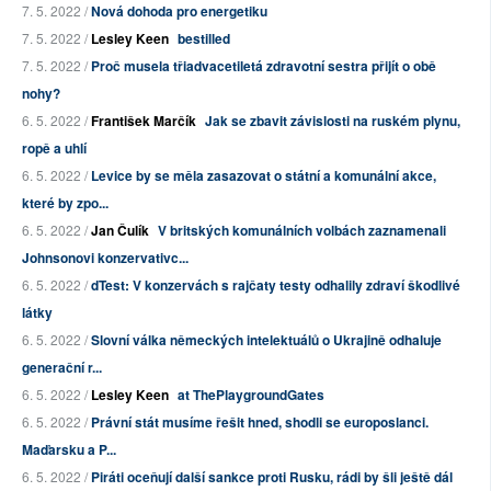
7. 5. 2022 /
Nová dohoda pro energetiku
7. 5. 2022 /
Lesley Keen
bestilled
7. 5. 2022 /
Proč musela třiadvacetiletá zdravotní sestra přijít o obě
nohy?
6. 5. 2022 /
František Marčík
Jak se zbavit závislosti na ruském plynu,
ropě a uhlí
6. 5. 2022 /
Levice by se měla zasazovat o státní a komunální akce,
které by zpo...
6. 5. 2022 /
Jan Čulík
V britských komunálních volbách zaznamenali
Johnsonovi konzervativc...
6. 5. 2022 /
dTest: V konzervách s rajčaty testy odhalily zdraví škodlivé
látky
6. 5. 2022 /
Slovní válka německých intelektuálů o Ukrajině odhaluje
generační r...
6. 5. 2022 /
Lesley Keen
at ThePlaygroundGates
6. 5. 2022 /
Právní stát musíme řešit hned, shodli se europoslanci.
Maďarsku a P...
6. 5. 2022 /
Piráti oceňují další sankce proti Rusku, rádi by šli ještě dál