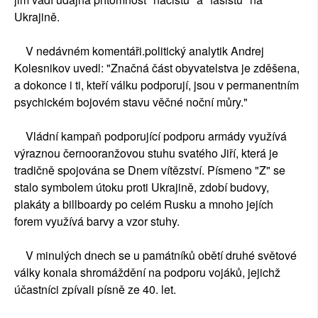
Ukrajině.
V nedávném komentáři.politický analytik Andrej
Kolesnikov uvedl: "Značná část obyvatelstva je zděšena,
a dokonce i ti, kteří válku podporují, jsou v permanentním
psychickém bojovém stavu věčné noční můry."
Vládní kampaň podporující podporu armády využívá
výraznou černooranžovou stuhu svatého Jiří, která je
tradičně spojována se Dnem vítězství. Písmeno "Z" se
stalo symbolem útoku proti Ukrajině, zdobí budovy,
plakáty a billboardy po celém Rusku a mnoho jejích
forem využívá barvy a vzor stuhy.
V minulých dnech se u památníků obětí druhé světové
války konala shromáždění na podporu vojáků, jejichž
účastníci zpívali písně ze 40. let.