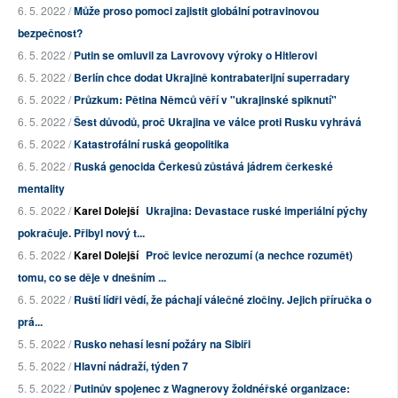
6. 5. 2022 /
Může proso pomoci zajistit globální potravinovou
bezpečnost?
6. 5. 2022 /
Putin se omluvil za Lavrovovy výroky o Hitlerovi
6. 5. 2022 /
Berlín chce dodat Ukrajině kontrabaterijní superradary
6. 5. 2022 /
Průzkum: Pětina Němců věří v "ukrajinské spiknutí"
6. 5. 2022 /
Šest důvodů, proč Ukrajina ve válce proti Rusku vyhrává
6. 5. 2022 /
Katastrofální ruská geopolitika
6. 5. 2022 /
Ruská genocida Čerkesů zůstává jádrem čerkeské
mentality
6. 5. 2022 /
Karel Dolejší
Ukrajina: Devastace ruské imperiální pýchy
pokračuje. Přibyl nový t...
6. 5. 2022 /
Karel Dolejší
Proč levice nerozumí (a nechce rozumět)
tomu, co se děje v dnešním ...
6. 5. 2022 /
Ruští lídři vědí, že páchají válečné zločiny. Jejich příručka o
prá...
5. 5. 2022 /
Rusko nehasí lesní požáry na Sibiři
5. 5. 2022 /
Hlavní nádraží, týden 7
5. 5. 2022 /
Putinův spojenec z Wagnerovy žoldnéřské organizace: