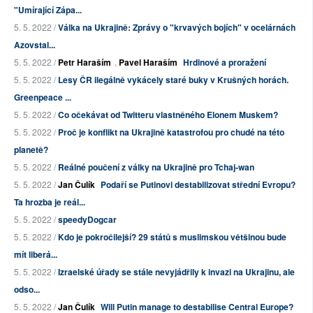
"Umírající Zápa...
5. 5. 2022 /
Válka na Ukrajině: Zprávy o "krvavých bojích" v ocelárnách
Azovstal...
5. 5. 2022 /
Petr Haraším
,
Pavel Haraším
Hrdinové a proražení
5. 5. 2022 /
Lesy ČR ilegálně vykácely staré buky v Krušných horách.
Greenpeace ...
5. 5. 2022 /
Co očekávat od Twitteru vlastněného Elonem Muskem?
5. 5. 2022 /
Proč je konflikt na Ukrajině katastrofou pro chudé na této
planetě?
5. 5. 2022 /
Reálné poučení z války na Ukrajině pro Tchaj-wan
5. 5. 2022 /
Jan Čulík
Podaří se Putinovi destabilizovat střední Evropu?
Ta hrozba je reál...
5. 5. 2022 /
speedyDogcar
5. 5. 2022 /
Kdo je pokročilejší? 29 států s muslimskou většinou bude
mít liberá...
5. 5. 2022 /
Izraelské úřady se stále nevyjádřily k invazi na Ukrajinu, ale
odso...
5. 5. 2022 /
Jan Čulík
Will Putin manage to destabilise Central Europe?