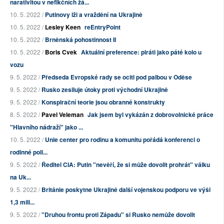
narativitou v nefikčních žá...
10. 5. 2022 /
Putinovy lži a vraždění na Ukrajině
10. 5. 2022 /
Lesley Keen
reEntryPoint
10. 5. 2022 /
Brněnská pohostinnost II
10. 5. 2022 /
Boris Cvek
Aktuální preference: piráti jako páté kolo u
vozu
9. 5. 2022 /
Předseda Evropské rady se ocitl pod palbou v Oděse
9. 5. 2022 /
Rusko zesiluje útoky proti východní Ukrajině
9. 5. 2022 /
Konspirační teorie jsou obranné konstrukty
8. 5. 2022 /
Pavel Veleman
Jak jsem byl vykázán z dobrovolnické práce
"Hlavního nádraží" jako ...
10. 5. 2022 /
Unie center pro rodinu a komunitu pořádá konferenci o
rodinné poli...
9. 5. 2022 /
Ředitel CIA: Putin "nevěří, že si může dovolit prohrát" válku
na Uk...
9. 5. 2022 /
Británie poskytne Ukrajině další vojenskou podporu ve výši
1,3 mili...
9. 5. 2022 /
"Druhou frontu proti Západu" si Rusko nemůže dovolit