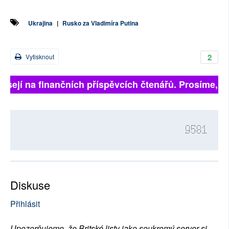
Ukrajina
|
Rusko za Vladimíra Putina
2
Vytisknout
sejí na finančních příspěvcích čtenářů. Prosíme, přisp
9581
Diskuse
Přihlásit
Upozorňujeme, že Britské listy jako soukromý server si