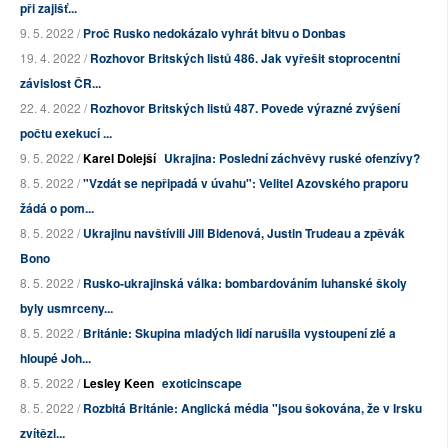
při zajišť...
9. 5. 2022 /
Proč Rusko nedokázalo vyhrát bitvu o Donbas
19. 4. 2022 /
Rozhovor Britských listů 486. Jak vyřešit stoprocentní
závislost ČR...
22. 4. 2022 /
Rozhovor Britských listů 487. Povede výrazné zvýšení
počtu exekucí ...
9. 5. 2022 /
Karel Dolejší
Ukrajina: Poslední záchvěvy ruské ofenzívy?
8. 5. 2022 /
"Vzdát se nepřipadá v úvahu": Velitel Azovského praporu
žádá o pom...
8. 5. 2022 /
Ukrajinu navštívili Jill Bidenová, Justin Trudeau a zpěvák
Bono
8. 5. 2022 /
Rusko-ukrajinská válka: bombardováním luhanské školy
byly usmrceny...
8. 5. 2022 /
Británie: Skupina mladých lidí narušila vystoupení zlé a
hloupé Joh...
8. 5. 2022 /
Lesley Keen
exoticinscape
8. 5. 2022 /
Rozbitá Británie: Anglická média "jsou šokována, že v Irsku
zvítězi...