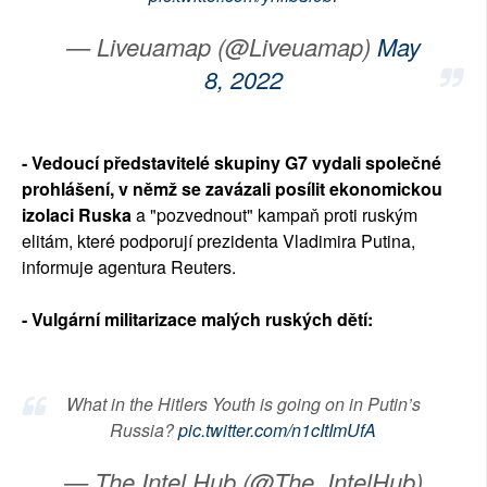
— Liveuamap (@Liveuamap)
May
8, 2022
- Vedoucí představitelé skupiny G7 vydali společné
prohlášení, v němž se zavázali posílit ekonomickou
izolaci Ruska
a "pozvednout" kampaň proti ruským
elitám, které podporují prezidenta Vladimira Putina,
informuje agentura Reuters.
- Vulgární militarizace malých ruských dětí:
What in the Hitlers Youth is going on in Putin’s
Russia?
pic.twitter.com/n1cItImUfA
— The Intel Hub (@The_IntelHub)