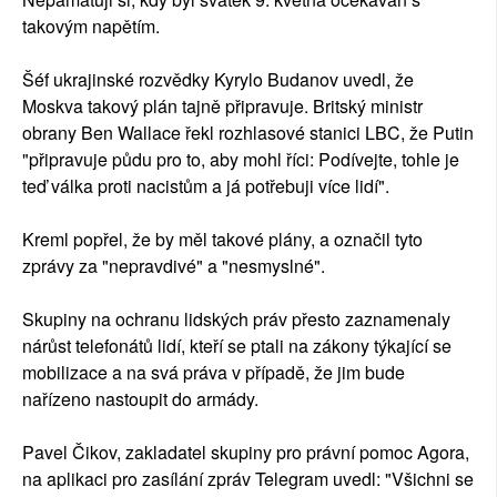
takovým napětím.
Šéf ukrajinské rozvědky Kyrylo Budanov uvedl, že
Moskva takový plán tajně připravuje. Britský ministr
obrany Ben Wallace řekl rozhlasové stanici LBC, že Putin
"připravuje půdu pro to, aby mohl říci: Podívejte, tohle je
teď válka proti nacistům a já potřebuji více lidí".
Kreml popřel, že by měl takové plány, a označil tyto
zprávy za "nepravdivé" a "nesmyslné".
Skupiny na ochranu lidských práv přesto zaznamenaly
nárůst telefonátů lidí, kteří se ptali na zákony týkající se
mobilizace a na svá práva v případě, že jim bude
nařízeno nastoupit do armády.
Pavel Čikov, zakladatel skupiny pro právní pomoc Agora,
na aplikaci pro zasílání zpráv Telegram uvedl: "Všichni se