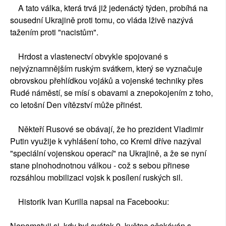
A tato válka, která trvá již jedenáctý týden, probíhá na
sousední Ukrajině proti tomu, co vláda lživě nazývá
tažením proti "nacistům".
Hrdost a vlastenectví obvykle spojované s
nejvýznamnějším ruským svátkem, který se vyznačuje
obrovskou přehlídkou vojáků a vojenské techniky přes
Rudé náměstí, se mísí s obavami a znepokojením z toho,
co letošní Den vítězství může přinést.
Někteří Rusové se obávají, že ho prezident Vladimir
Putin využije k vyhlášení toho, co Kreml dříve nazýval
"speciální vojenskou operací" na Ukrajině, a že se nyní
stane plnohodnotnou válkou - což s sebou přinese
rozsáhlou mobilizaci vojsk k posílení ruských sil.
Historik Ivan Kurilla napsal na Facebooku:
Nepamatuji si, kdy byl svátek 9. května očekáván s