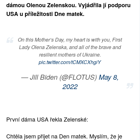
dámou Olenou Zelenskou. Vyjádřila jí podporu
USA u příležitosti Dne matek.
On this Mother’s Day, my heart is with you, First
Lady Olena Zelenska, and all of the brave and
resilient mothers of Ukraine.
pic.twitter.com/tCMXCXhgiY
— Jill Biden (@FLOTUS)
May 8,
2022
První dáma USA řekla Zelenské:
Chtěla jsem přijet na Den matek. Myslím, že je