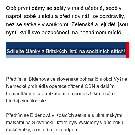
Obě první dámy se sešly v malé učebně, seděly
naproti sobě u stolu a před novináři se pozdravily,
než se setkaly v soukromí. Zelenská a její děti jsou
nyní kvůli své bezpečnosti na neznámém místě.
Předtím si Bidenová ve slovenské pohraniční obci Vyšné
Nemecké prohlédla operace zřízené OSN a dalšími
humanitárními organizacemi na pomoc Ukrajincům
hledajícím útočiště.
Předtím se Bidenová v Košicích setkala s ukrajinskými
matkami na Slovensku, které byly vysídleny v důsledku
ruské války, a nabídla jim podporu.