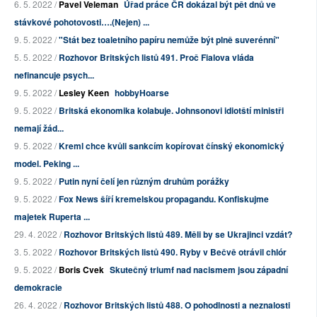
6. 5. 2022 /
Pavel Veleman
Úřad práce ČR dokázal být pět dnů ve
stávkové pohotovosti….(Nejen) ...
9. 5. 2022 /
"Stát bez toaletního papíru nemůže být plně suverénní"
5. 5. 2022 /
Rozhovor Britských listů 491. Proč Fialova vláda
nefinancuje psych...
9. 5. 2022 /
Lesley Keen
hobbyHoarse
9. 5. 2022 /
Britská ekonomika kolabuje. Johnsonovi idiotští ministři
nemají žád...
9. 5. 2022 /
Kreml chce kvůli sankcím kopírovat čínský ekonomický
model. Peking ...
9. 5. 2022 /
Putin nyní čelí jen různým druhům porážky
9. 5. 2022 /
Fox News šíří kremelskou propagandu. Konfiskujme
majetek Ruperta ...
29. 4. 2022 /
Rozhovor Britských listů 489. Měli by se Ukrajinci vzdát?
3. 5. 2022 /
Rozhovor Britských listů 490. Ryby v Bečvě otrávil chlór
9. 5. 2022 /
Boris Cvek
Skutečný triumf nad nacismem jsou západní
demokracie
26. 4. 2022 /
Rozhovor Britských listů 488. O pohodlnosti a neznalosti