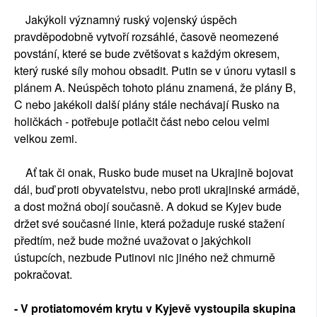
Jakýkoli významný ruský vojenský úspěch
pravděpodobně vytvoří rozsáhlé, časově neomezené
povstání, které se bude zvětšovat s každým okresem,
který ruské síly mohou obsadit. Putin se v únoru vytasil s
plánem A. Neúspěch tohoto plánu znamená, že plány B,
C nebo jakékoli další plány stále nechávají Rusko na
holičkách - potřebuje potlačit část nebo celou velmi
velkou zemi.
Ať tak či onak, Rusko bude muset na Ukrajině bojovat
dál, buď proti obyvatelstvu, nebo proti ukrajinské armádě,
a dost možná obojí současně. A dokud se Kyjev bude
držet své současné linie, která požaduje ruské stažení
předtím, než bude možné uvažovat o jakýchkoli
ústupcích, nezbude Putinovi nic jiného než chmurně
pokračovat.
- V protiatomovém krytu v Kyjevě vystoupila skupina