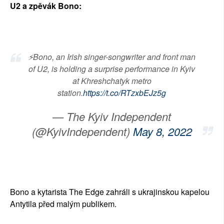
U2 a zpěvák Bono:
⚡️Bono, an Irish singer-songwriter and front man
of U2, is holding a surprise performance in Kyiv
at Khreshchatyk metro
station.
https://t.co/RTzxbEJz5g
— The Kyiv Independent
(@KyivIndependent)
May 8, 2022
Bono a kytarista The Edge zahráli s ukrajinskou kapelou
Antytila před malým publikem.