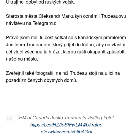
Ukrajinci dobyt od ruských vojsk.
Starosta města Oleksandr Markušyn oznámil Trudeauovu
návštěvu na Telegramu:
Právě jsem měl tu čest setkat se s kanadským premiérem
Justinem Trudeauem, který přijel do Irpinu, aby na vlastní
oči viděl všechnu tu hrůzu, kterou ruští okupanti způsobili
našemu městu.
Zveřejnil také fotografii, na níž Trudeau stojí na ulici na
pozadí zničených obytných domů.
PM of Canada Justin Trudeau is visiting Irpin’
https://t.co/HZ3oSlFwLM
#Ukraine
pic.twitter.com/yhlfb8l0bI