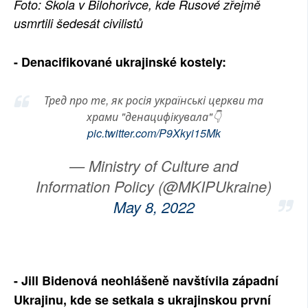
Foto: Škola v Bilohorivce, kde Rusové zřejmě
SOCIÁLNÍ SÍTĚ
usmrtili šedesát civilistů
RUBRIKY
- Denacifikované ukrajinské kostely:
PLNÁ VERZE STRÁNEK
Тред про те, як росія українські церкви та
храми "денацифікувала"👇
pic.twitter.com/P9Xkyi15Mk
— Ministry of Culture and
Information Policy (@MKIPUkraine)
May 8, 2022
- Jill Bidenová neohlášeně navštívila západní
Ukrajinu, kde se setkala s ukrajinskou první