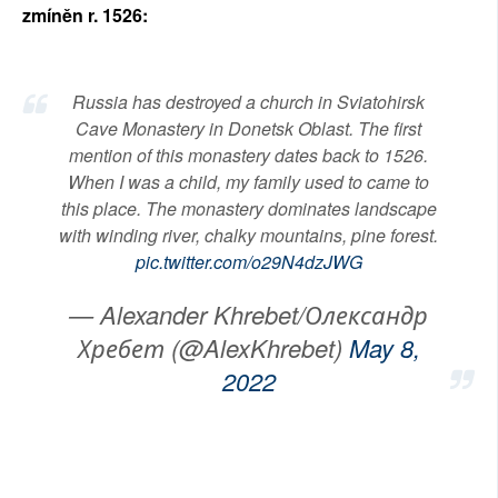
zmíněn r. 1526:
Russia has destroyed a church in Sviatohirsk
Cave Monastery in Donetsk Oblast. The first
mention of this monastery dates back to 1526.
When I was a child, my family used to came to
this place. The monastery dominates landscape
with winding river, chalky mountains, pine forest.
pic.twitter.com/o29N4dzJWG
— Alexander Khrebet/Олександр
Хребет (@AlexKhrebet)
May 8,
2022