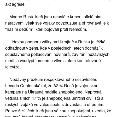
akt agrese.
Mnoho Rusů, kteří jsou neustále krmeni oficiálním
narativem, však své vojáky povzbuzuje a přirovnává je k
"našim dědům", kteří bojovali proti Němcům.
Lidovou podporu války na Ukrajině v Rusku je těžké
odhadnout v zemi, kde v posledních letech dochází k
soustavnému potlačování novinářů, zavírání nezávislých
médií a všudypřítomnému vlivu státem kontrolované
televize.
Nedávný průzkum respektovaného nezávislého
Levada Center ukázal, že 82 % Rusů je vojenskou
kampaní na Ukrajině nadále znepokojeno. Naprostá
většina z nich 47 % je znepokojena úmrtími civilistů a
ruských vojáků ve válce spolu s devastací a utrpením.
Pouze 6 % těch, kteří jsou válkou znepokojeni, uvedlo, že
jim vadí údajná přítomnost "nacistů" a "fašistů" na