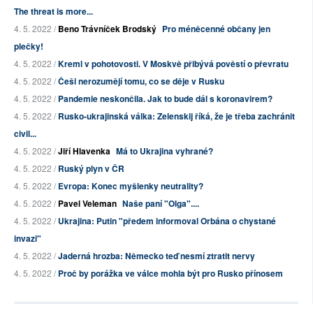
The threat is more...
4. 5. 2022 /
Beno Trávníček Brodský
Pro méněcenné občany jen
plečky!
4. 5. 2022 /
Kreml v pohotovosti. V Moskvě přibývá pověstí o převratu
4. 5. 2022 /
Češi nerozumějí tomu, co se děje v Rusku
4. 5. 2022 /
Pandemie neskončila. Jak to bude dál s koronavirem?
4. 5. 2022 /
Rusko-ukrajinská válka: Zelenskij říká, že je třeba zachránit
civil...
4. 5. 2022 /
Jiří Hlavenka
Má to Ukrajina vyhrané?
4. 5. 2022 /
Ruský plyn v ČR
4. 5. 2022 /
Evropa: Konec myšlenky neutrality?
4. 5. 2022 /
Pavel Veleman
Naše paní "Olga"....
4. 5. 2022 /
Ukrajina: Putin "předem informoval Orbána o chystané
invazi"
4. 5. 2022 /
Jaderná hrozba: Německo teď nesmí ztratit nervy
4. 5. 2022 /
Proč by porážka ve válce mohla být pro Rusko přínosem