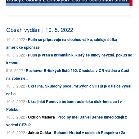
Obsah vydání | 10. 5. 2022
10. 5. 2022 /
Putin se připravuje na dlouhou válku, sděluje šéfka
americké špionáže
10. 5. 2022 /
Putin je vrah a kriminálník, který se nikdy nevzdá, pokud ho
k tomu...
9. 5. 2022 /
Rozhovor Britských listů 492. Chudoba v ČR vládne a Češi
na sobě ne...
10. 5. 2022 /
Ukrajina: Skutečný počet mrtvých civilistů je o tisíce vyšší
než o...
10. 5. 2022 /
Ukrajinští Romové terčem rasistické diskriminace i v
Polsku
10. 5. 2022 /
Oldřich Maděra
Proč by měl Daniel Beneš ihned odejít z
vedení ČEZu?
10. 5. 2022 /
Jakub Češka
Bohumil Hrabal v osidlech Respektu : Za