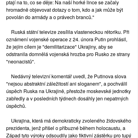
ptají na to, co se děje: Na naší horké lince se začaly
hromadně objevovat dotazy o tom, kdo a jak může být
povolán do armády a o právech branců."
Ruská státní televize zesílila vlasteneckou rétoriku. Při
oznámení vojenské operace z 24. února Putin prohlásil,
že jejím cílem je "demilitarizace" Ukrajiny, aby se
odstranila domnělá vojenská hrozba pro Rusko ze strany
"neonacistů".
Nedávný televizní komentář uvedl, že Putinova slova
"nejsou abstraktní záležitostí ani sloganem", a pochválil
úspěch Ruska na Ukrajině, přestože moskevské jednotky
zabředly a v posledních týdnech dosáhly jen nepatrných
úspěchů.
Ukrajina, která má demokraticky zvoleného židovského
prezidenta, jenž přišel o příbuzné během holocaustu, a
Západ tyto výroky odsoudily jako fiktivní zástěrku pro tupý