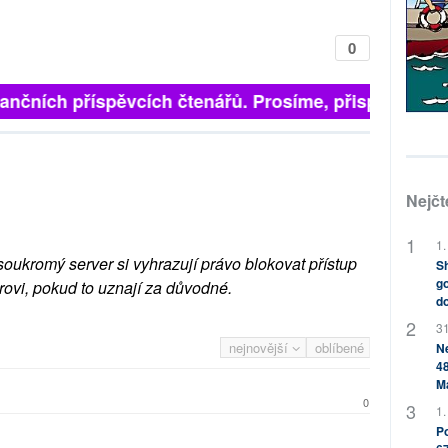
0
inančních příspěvcích čtenářů. Prosíme, přispějte. ➥
Nejčt
1.
soukromý server si vyhrazují právo blokovat přístup
Sh
go
rovi, pokud to uznají za důvodné.
do
31
nejnovější
oblíbené
Ne
48
M
0
1.
Po