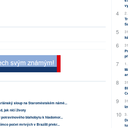
67
v
2.
Tr
S
31
It
31
Pr
př
1.
M
an
31
BB
C
31
Mariánský sloup na Staroměstském námě...
Iz
, jak ničí životy
3.
 potravinového blahobytu k hladomor...
Dů
ímco počet mrtvých v Brazílii překr...
tu