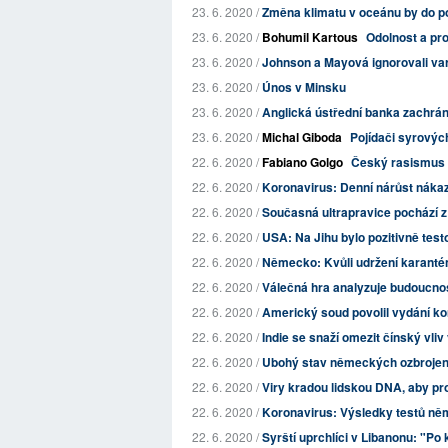
23. 6. 2020 /
Změna klimatu v oceánu by do pol
23. 6. 2020 /
Bohumil Kartous
Odolnost a pro
23. 6. 2020 /
Johnson a Mayová ignorovali var
23. 6. 2020 /
Únos v Minsku
23. 6. 2020 /
Anglická ústřední banka zachráni
23. 6. 2020 /
Michal Giboda
Pojídači syrovýc
22. 6. 2020 /
Fabiano Golgo
Český rasismus 
22. 6. 2020 /
Koronavirus: Denní nárůst nákaz 
22. 6. 2020 /
Současná ultrapravice pochází
22. 6. 2020 /
USA: Na Jihu bylo pozitivně test
22. 6. 2020 /
Německo: Kvůli udržení karantén
22. 6. 2020 /
Válečná hra analyzuje budoucno
22. 6. 2020 /
Americký soud povolil vydání ko
22. 6. 2020 /
Indie se snaží omezit čínský vli
22. 6. 2020 /
Ubohý stav německých ozbrojen
22. 6. 2020 /
Viry kradou lidskou DNA, aby p
22. 6. 2020 /
Koronavirus: Výsledky testů ně
22. 6. 2020 /
Syrští uprchlíci v Libanonu: "Po 