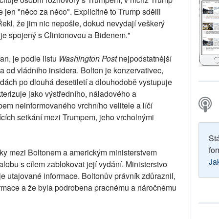
e jen "něco za něco". Explicitně to Trump sdělil
ekl, že jim nic nepošle, dokud nevydají veškerý
ý je spojený s Clintonovou a Bidenem."
an, je podle listu
Washington Post
nejpodstatnější
 od vládního insidera. Bolton je konzervativec,
ádách po dlouhá desetiletí a dlouhodobě vystupuje
erizuje jako výstředního, náladového a
m neinformovaného vrchního velitele a líčí
jících setkání mezi Trumpem, jeho vrcholnými
St
for
álky mezi Boltonem a americkým ministerstvem
Ja
alobu s cílem zablokovat její vydání. Ministerstvo
je utajované informace. Boltonův právník zdůraznil,
ormace a že byla podrobena pracnému a náročnému