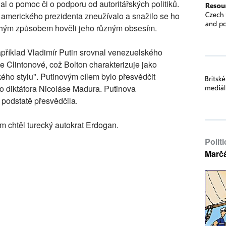
 o pomoc či o podporu od autoritářských politiků.
ů amerického prezidenta zneužívalo a snažilo se ho
uchým způsobem hověli jeho různým obsesím.
apříklad Vladimír Putin srovnal venezuelského
 Clintonové, což Bolton charakterizuje jako
kého stylu". Putinovým cílem bylo přesvědčit
 diktátora Nicoláse Madura. Putinova
 podstatě přesvědčila.
m chtěl turecký autokrat Erdogan.
Polit
Marč