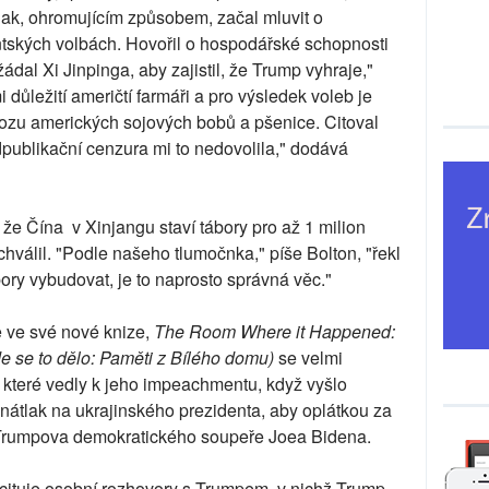
Pak, ohromujícím způsobem, začal mluvit o
tských volbách. Hovořil o hospodářské schopnosti
ádal Xi Jinpinga, aby zajistil, že Trump vyhraje,"
i důležití američtí farmáři a pro výsledek voleb je
vozu amerických sojových bobů a pšenice. Citoval
publikační cenzura mi to nedovolila," dodává
 že Čína v Xinjangu staví tábory pro až 1 milion
hválil. "Podle našeho tlumočnka," píše Bolton, "řekl
ry vybudovat, je to naprosto správná věc."
e ve své nové knize,
The Room Where it Happened:
e se to dělo: Paměti z Bílého domu)
se velmi
 které vedly k jeho impeachmentu, když vyšlo
 nátlak na ukrajinského prezidenta, aby oplátkou za
Trumpova demokratického soupeře Joea Bidena.
n cituje osobní rozhovory s Trumpem, v nichž Trump