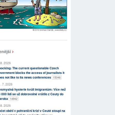
enější
 8. 2026
ocking: The current questionable Czech
vernment blocks the access of journalists it
es not like to its news conferences
15046
. 7. 2026
smyslná hysterie kvůli imigrantům: Více než
 000 lidí se už dobrovolně vrátilo z Ceuty do
aroka
14942
 8. 2026
čet obětí v pohraniční krizi v Ceutě stoupl na