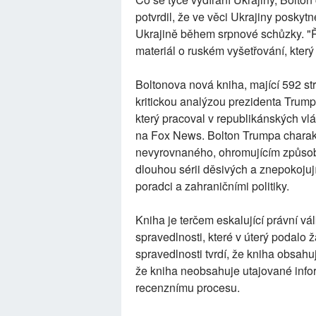
potvrdil, že ve věci Ukrajiny poskytn
Ukrajině během srpnové schůzky. "Ř
materiál o ruském vyšetřování, kter
Boltonova nová kniha, mající 592 str
kritickou analýzou prezidenta Trumpa
který pracoval v republikánských vl
na Fox News. Bolton Trumpa charakt
nevyrovnaného, ohromujícím způsobe
dlouhou sérii děsivých a znepokoju
poradci a zahraničními politiky.
Kniha je terčem eskalující právní v
spravedlnosti, které v úterý podalo ž
spravedlnosti tvrdí, že kniha obsahu
že kniha neobsahuje utajované inf
recenznímu procesu.