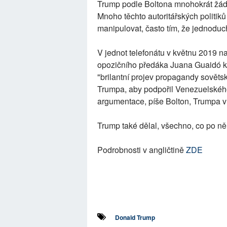
Trump podle Boltona mnohokrát žádal
Mnoho těchto autoritářských politik
manipulovat, často tím, že jednod
V jednot telefonátu v květnu 2019 n
opozičního předáka Juana Guaidó ke
"brilantní projev propagandy sověts
Trumpa, aby podpořil Venezuelského
argumentace, píše Bolton, Trumpa v
Trump také dělal, všechno, co po ně
Podrobnosti v angličtině
ZDE
Donald Trump