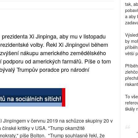
tak, a
pobavi
a aby 
zadava
Výsled
prezidenta Xi Jinpinga, aby mu v listopadu
by moh
rezidentské volby. Řekl Xi Jinpingovi během
příběh
by zvýšení nákupu amerického zemědělského
větší 
ní podporu od amerických farmářů. Píše o tom
Příběh
e bývalý Trumpův poradce pro národní
zlehčo
přechá
riskant
To vše
refero
škály 
 Jinpingem v červnu 2019 na schůzce skupiny 20 v
 čínské kritiky v USA. "Trump okamžitě
okraty," píše Bolton. "Trump souhlasně řekl, že