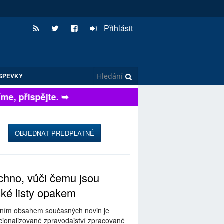
Přihlásit
SPĚVKY
, přispějte. ➥
OBJEDNAT PŘEDPLATNÉ
hno, vůči čemu jsou
ské listy opakem
ním obsahem současných novin je
ionalizované zpravodajství zpracované