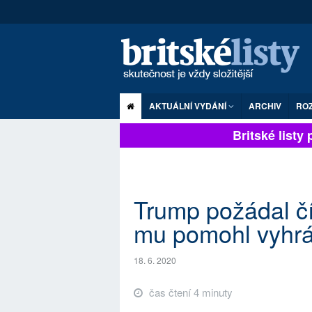
AKTUÁLNÍ VYDÁNÍ
ARCHIV
RO
Britské listy pl
Trump požádal čí
mu pomohl vyhrá
18. 6. 2020
čas čtení 4 minuty