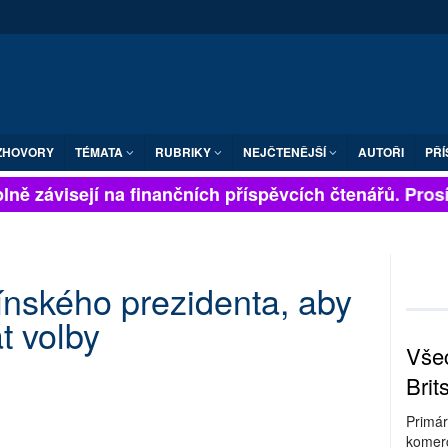
ZHOVORY
TÉMATA
RUBRIKY
NEJČTENĚJŠÍ
AUTOŘI
PŘÍ
ně závisejí na finančních příspěvcích čtenářů. Prosíme
nského prezidenta, aby
t volby
Všec
Brit
Primár
komerc