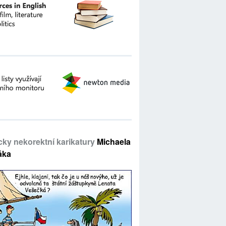
icky nekorektní karikatury
Michaela
áka