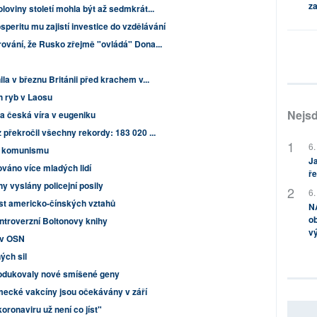
za
oviny století mohla být až sedmkrát...
speritu mu zajistí investice do vzdělávání
ování, že Rusko zřejmě "ovládá" Dona...
la v březnu Británii před krachem v...
h ryb v Laosu
Nejsd
a česká víra v eugeniku
překročil všechny rekordy: 183 020 ...
6.
 z komunismu
Ja
ováno více mladých lidí
ře
y vyslány policejní posily
6.
st americko-čínských vztahů
NA
ob
ntroverzní Boltonovy knihy
v
v v OSN
ých sil
rodukovaly nové smíšené geny
mecké vakcíny jsou očekávány v září
koronaviru už není co jíst"