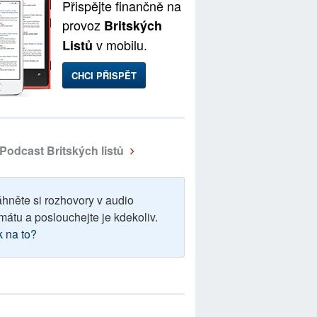
Přispějte finančně na
provoz
Britských
v mobilu.
Listů
CHCI PŘISPĚT
Podcast Britských listů
áhněte si rozhovory v audio
mátu a poslouchejte je kdekoliv.
k na to?