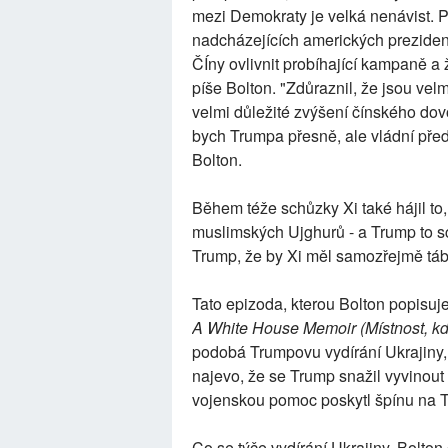
mezi Demokraty je velká nenávist. 
nadcházejících amerických preziden
ČÍny ovlivnit probíhající kampaně a ž
píše Bolton. "Zdůraznil, že jsou velm
velmi důležité zvýšení čínského do
bych Trumpa přesně, ale vládní před
Bolton.
Během téže schůzky Xi také hájil to,
muslimských Ujghurů - a Trump to sc
Trump, že by Xi měl samozřejmě tábo
Tato epizoda, kterou Bolton popisuj
A White House Memoir (Místnost, kd
podobá Trumpovu vydírání Ukrajiny,
najevo, že se Trump snažil vyvinout
vojenskou pomoc poskytl špínu na 
Co se týče vydírání Ukrajiny, Bolto