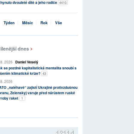
hynulo dvouleté dítě a jeho rodiče
4410
Týden
Měsíc
Rok
Vše
ílenější dnes
 8. 2026
Daniel Veselý
k se pozdně kapitalistická mentalita snoubí s
šením klimatické krize?
43
 8. 2026
TO „naléhavě“ zajistí Ukrajině protivzdušnou
ranu, Zelenskyj varuje před nárůstem ruské
ýroby raket
1