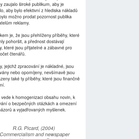
by zaujalo široké publikum, aby je
lo, aby bylo efektivní z hlediska nákladů
bylo možno prodat pozornost publika
telům reklamy.
kem je, že jsou přehlíženy příběhy, které
ly pohoršit, a přednost dostávají
y, které jsou přijatelné a zábavné pro
počet čtenářů.
y, jejichž zpracování je nákladné, jsou
vány nebo opomíjeny, nevšímavě jsou
zeny také ty příběhy, které jsou finančně
ní.
 vede k homogenizaci obsahu novin, k
vání o bezpečných otázkách a omezení
názorů a vyjadřovaných myšlenek.
R.G. Picard, (2004)
“Commercialism and newspaper