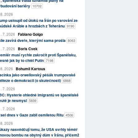
, španělská vláda oznámila plány na
ybudování bariéry
10702
 8. 2026
ump ustoupil od útoků na Írán po varování ze
aúdské Arábie a hrozbách z Teheránu
9190
. 7. 2026
Fabiano Golgo
álie zavírá dveře, kterými sama prošla
8063
. 7. 2026
Boris Cvek
emiér musí rychle zakročit proti Španělsku,
esně jak by to chtěl Putin
7198
 8. 2026
Bohumil Kartous
acinka jako orwellovský pěšák trumpovské
titeze o demokracii (o skutečnosti)
6868
. 7. 2026
C: Hysterie ohledně imigrantů ve španělské
eutě je nesmysl
5839
. 7. 2026
rael dnes v Gaze zabil osmiletou Ritu
4506
 8. 2026
kazy nasvědčují tomu, že USA svrhly téměř
novou bombu na obytný dům v Íránu, přičemž