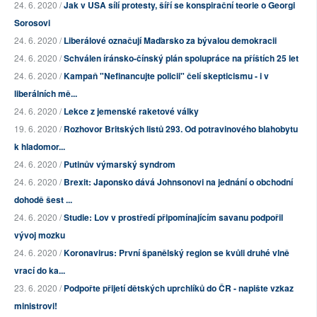
24. 6. 2020 /
Jak v USA sílí protesty, šíří se konspirační teorie o Georgi
Sorosovi
24. 6. 2020 /
Liberálové označují Maďarsko za bývalou demokracii
24. 6. 2020 /
Schválen íránsko-čínský plán spolupráce na příštích 25 let
24. 6. 2020 /
Kampaň "Nefinancujte policii" čelí skepticismu - i v
liberálních mě...
24. 6. 2020 /
Lekce z jemenské raketové války
19. 6. 2020 /
Rozhovor Britských listů 293. Od potravinového blahobytu
k hladomor...
24. 6. 2020 /
Putinův výmarský syndrom
24. 6. 2020 /
Brexit: Japonsko dává Johnsonovi na jednání o obchodní
dohodě šest ...
24. 6. 2020 /
Studie: Lov v prostředí připomínajícím savanu podpořil
vývoj mozku
24. 6. 2020 /
Koronavirus: První španělský region se kvůli druhé vlně
vrací do ka...
23. 6. 2020 /
Podpořte přijetí dětských uprchlíků do ČR - napište vzkaz
ministrovi!