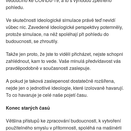
vedoucího ke COVIDu-19, a to s výhodou zpětného
pohledu.
Ve skutečnosti ideologické simulace právě teď nevidí
vůbec nic. Zavedené ideologické perspektivy potemněly,
protože simulace, na něž spoléhají při pohledu do
budoucnosti, se zhroutily.
Takže jen proto, že jste to viděli přicházet, nejste schopni
zahlédnout, kam to vede. Vaše minulá předvídavost vás
pravděpodobně v současnosti zaslepuje.
A pokud je taková zaslepenost dostatečně rozšířena,
nejde jen o jednotlivé ideologie, které izolovaně havarují.
To co havaruje je celé naše pojetí času.
Konec starých časů
Většina přístupů ke zpracování budoucnosti, k vytvoření
použitelného smyslu v přítomnosti, spoléhá na mašinérii