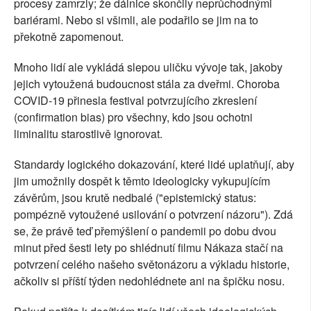
procesy zamrzly; že dálnice skončily neprůchodnými
bariérami. Nebo si všimli, ale podařilo se jim na to
překotně zapomenout.
Mnoho lidí ale vykládá slepou uličku vývoje tak, jakoby
jejich vytoužená budoucnost stála za dveřmi. Choroba
COVID-19 přinesla festival potvrzujícího zkreslení
(confirmation bias) pro všechny, kdo jsou ochotni
liminalitu starostlivě ignorovat.
Standardy logického dokazování, které lidé uplatňují, aby
jim umožnily dospět k těmto ideologicky vykupujícím
závěrům, jsou krutě nedbalé ("epistemický status:
pompézně vytoužené usilování o potvrzení názoru"). Zdá
se, že právě teď přemýšlení o pandemii po dobu dvou
minut před šesti lety po shlédnutí filmu Nákaza stačí na
potvrzení celého našeho světonázoru a výkladu historie,
ačkoliv si příští týden nedohlédnete ani na špičku nosu.