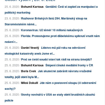
25. 6. 2020 /
Bohumil Kartous
Geniální: Češi si zaplatí za manipulaci a
politický marketing
23. 6. 2020 /
Rozhovor Britských listů 294. Mariánský sloup na
Staroměstském námě...
25. 6. 2020 /
Koronavirus: Už téměř 10 milionů nakažených
25. 6. 2020 /
Florida: Protestujeme proti ďábelskému spiknutí vnutit nám
nošení r...
25. 6. 2020 /
Daniel Veselý
Lidstvo má půl roku na odvrácení
ekologické katastrofy aneb Jsme ef...
25. 6. 2020 /
Proč se čeští soudci staví tak rádi na stranu šmejdů?
25. 6. 2020 /
Bohumil Kartous
Štěpení čínské mediální fronty v ČR
25. 6. 2020 /
Boris Cvek
Jak skutečně zabránit návratu vražedné
totality, jejíž obětí byla M...
25. 6. 2020 /
Miloš Dokulil
Jde nám o postavení sloupu (či odstranění
sochy)?
25. 6. 2020 /
Stovky novinářů v USA se staly obětí brutálních zásahů
policie