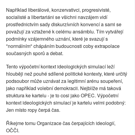
Například liberálové, konzervativci, progresivisté,
socialisté a libertariáni se všichni navzájem vidí
prostřednictvím sady diskurzívních konvencí a sami se
považují za vztažené k celému ansámblu. Tím vytvářejí
podmínky vzájemného uznání, které je svazují s
"normálním" chápáním budoucnosti coby extrapolace
současných sporů a debat.
Tento výpočetní kontext ideologických simulací leží
hlouběji než pouhé sdílené politické kontexty, které určitý
podsoubor může uznávat za legitimní arénu soupeření,
jako například volební demokracii. Nejblíže má taková
struktura ke kartelu - je to cosi jako OPEC. Výpočetní
kontext ideologických simulací je kartelu velmi podobný:
Jen místo ropy čerpá čas.
Říkejme tomu Organizace čas čerpajících ideologií,
OČČI.