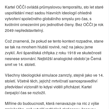
Kartel OČČI ovládá průmyslovou temporalitu, sto let staré
uspořádání mezi sadou hlavních ideologií ohledně
vytvoření společného globálního smyslu pro čas, s
kvótními omezeními pro jednotlivé členy. Bez OČČI je rok
2049 nepředstavitelný.
Což znamená, že pokud se tento kontext rozpadne, stane
se tak na mnohem hlubší rovině, než na jakou jsme
zvyklí. Ani španělská chřipka z roku 1918 ve skutečnosti
nesnese srovnání. Nejbližší analogické období je Černá
smrt ve 14. století.
Všechny ideologické simulace zamrzly, stejně jako ve 14.
století. Včetně těch, jejichž mrtvičnatí samospravedliví
předvídaví vizionáři to kdysi viděli přicházet. Kartel
čerpající čas se rozložil.
Míříme do budoucnosti, která nenavazuje na nic z výše