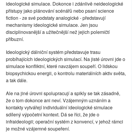
ideologické simulace. Dokonce i zdánlivě neideologické
přístupy jako plánování scénářů nebo psaní science
fiction - ze své podstaty analogické - představují
mechanismy ideologické simulace. Jen jsou
disciplinovanější a užitečnější než jejich polemičtí
příbuzní.
Ideologický dálniční systém představuje trasu
probíhajících ideologických simulací. Na jisté úrovni jde o
simulace konfliktní, které navzájem soupeří. O lidskou
biopsychickou energii, o kontrolu materiálních aktiv světa,
a tak dále.
Ale na jiné úrovni spolupracují a spikly se tak zásadně,
že o tom dokonce ani neví. Vzájemným uznáním a
kontakty vytvářejí individuální ideologické simulace
sdílený výpočetní kontext. Dá se říci, že jde o
infraideologii; operační systém z konvencí, v jehož rámci
je možné vzájemné soupeření.