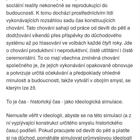
sociální reality nekonečně se reprodukující do
budoucnosti. K tomu dochází prostřednictvím lidí
vykonávajících rozsáhlou sadu čas konstruujících
chování. Tato chování sahají od práce od devíti do pěti a
dodržování víkendů přes příspěvky do důchodového
systému až po hlasování ve volbách každé čtyři roky. Jde
o chování produktivní i neproduktivní, čistě utilitární i čistě
ceremoniální. To co mají všechna zmíněná chování
společného je, že jejich vykonávání opakovaně obnovuje
a potvrzuje určitá očekávání a předpoklady ohledně
minulosti a budoucnosti, takže vytváří v obojím smysl, se
kterým lze žít.
To je čas - historický čas - jako ideologická simulace.
Nemusíte věřit v ideologii, abyste se na této simulaci (a z
ní vyplývající konstrukci určitého smyslu historického
času) podíleli. Pokud pracujete od devíti do pěti a platíte
si na důchod, pomáháte simulovat průmyslovou ideologii