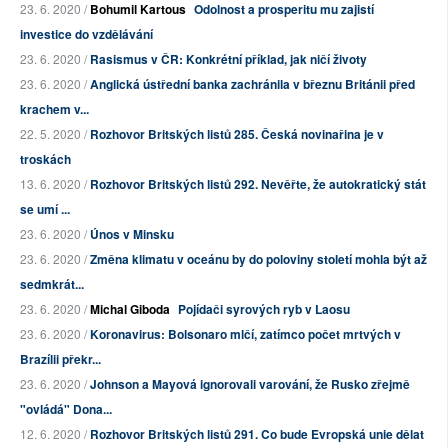
23. 6. 2020 /
Bohumil Kartous
Odolnost a prosperitu mu zajistí
investice do vzdělávání
23. 6. 2020 /
Rasismus v ČR: Konkrétní příklad, jak ničí životy
23. 6. 2020 /
Anglická ústřední banka zachránila v březnu Británii před
krachem v...
22. 5. 2020 /
Rozhovor Britských listů 285. Česká novinařina je v
troskách
13. 6. 2020 /
Rozhovor Britských listů 292. Nevěřte, že autokratický stát
se umí ...
23. 6. 2020 /
Únos v Minsku
23. 6. 2020 /
Změna klimatu v oceánu by do poloviny století mohla být až
sedmkrát...
23. 6. 2020 /
Michal Giboda
Pojídači syrových ryb v Laosu
23. 6. 2020 /
Koronavirus: Bolsonaro mlčí, zatímco počet mrtvých v
Brazílii překr...
23. 6. 2020 /
Johnson a Mayová ignorovali varování, že Rusko zřejmě
"ovládá" Dona...
12. 6. 2020 /
Rozhovor Britských listů 291. Co bude Evropská unie dělat