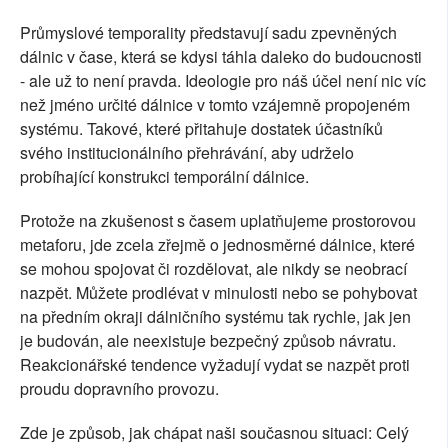
Průmyslové temporality představují sadu zpevněných
dálnic v čase, která se kdysi táhla daleko do budoucnosti
- ale už to není pravda. Ideologie pro náš účel není nic víc
než jméno určité dálnice v tomto vzájemně propojeném
systému. Takové, které přitahuje dostatek účastníků
svého institucionálního přehrávání, aby udrželo
probíhající konstrukci temporální dálnice.
Protože na zkušenost s časem uplatňujeme prostorovou
metaforu, jde zcela zřejmě o jednosměrné dálnice, které
se mohou spojovat či rozdělovat, ale nikdy se neobrací
nazpět. Můžete prodlévat v minulosti nebo se pohybovat
na předním okraji dálničního systému tak rychle, jak jen
je budován, ale neexistuje bezpečný způsob návratu.
Reakcionářské tendence vyžadují vydat se nazpět proti
proudu dopravního provozu.
Zde je způsob, jak chápat naši současnou situaci: Celý