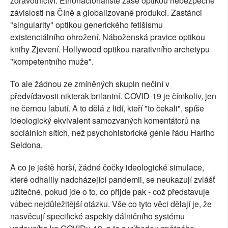
zdravotnictví. Etnonacionalisté zase optikou nebezpečné
závislosti na Číně a globalizované produkci. Zastánci
"singularity" optikou generického fetišismu
existenciálního ohrožení. Náboženská pravice optikou
knihy Zjevení. Hollywood optikou narativního archetypu
"kompetentního muže".
To ale žádnou ze zmíněných skupin nečiní v
předvídavosti nikterak brilantní. COVID-19 je čímkoliv, jen
ne černou labutí. A to dělá z lidí, kteří "to čekali", spíše
ideologický ekvivalent samozvaných komentátorů na
sociálních sítích, než psychohistorické génie řádu Hariho
Seldona.
A co je ještě horší, žádné čočky ideologické simulace,
které odhalily nadcházející pandemii, se neukazují zvlášť
užitečné, pokud jde o to, co přijde pak - což představuje
vůbec nejdůležitější otázku. Vše co tyto věci dělají je, že
nasvěcují specifické aspekty dálničního systému