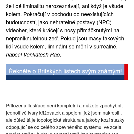
že lidé liminalitu nerozeznávají, ani když je všude
SOCIÁLNÍ SÍTĚ
kolem. Pokračují v pochodu do neexistujících
budoucností, jako nehratelné postavy (NPC)
RUBRIKY
videoher, které kráčejí s nosy přimáčknutými na
PLNÁ VERZE STRÁNEK
neproniknutelnou zeď. Pokud jsou masy takových
lidí všude kolem, liminální se mění v surreálné,
.
napsal Venkatesh Rao
Přiložená ilustrace není kompletní a můžete zpochybnit
jednotlivé tvary křižovatek a spojení, jež jsem nakreslil,
ale důležitá je topologická struktura a jakoby kozí stezky
odpojující se od celého zpevněného systému, ve zcela