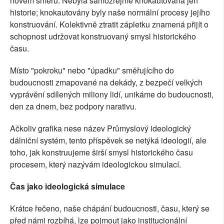
novém směru. Nebyla samozřejmě knokautována jen
historie; knokautovány byly naše normální procesy jejího
konstruování. Kolektivně ztratit zápletku znamená přijít o
schopnost udržovat konstruovaný smysl historického
času.
Místo "pokroku" nebo "úpadku" směřujícího do
budoucnosti zmapované na dekády, z bezpečí velkých
vyprávění sdílených miliony lidí, unikáme do budoucnosti,
den za dnem, bez podpory narativu.
Ačkoliv grafika nese název Průmyslový ideologický
dálniční systém, tento příspěvek se netýká ideologií, ale
toho, jak konstruujeme širší smysl historického času
procesem, který nazývám ideologickou simulací.
Čas jako ideologická simulace
Krátce řečeno, naše chápání budoucnosti, času, který se
před námi rozbíhá, lze pojmout jako institucionální