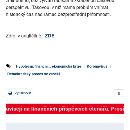
zmíněného, což vytváří radikálně zkrácenou časovou
perspektivu. Takovou, v níž máme problém vnímat
historický čas nad rámec bezprostřední přítomnosti.
Zdroj v angličtině:
ZDE
Hypoteční, finanční ... ekonomická krize
|
Koronavirus
|
Demokratický proces se zasekl
0
Vytisknout
 závisejí na finančních příspěvcích čtenářů. Prosíme, 