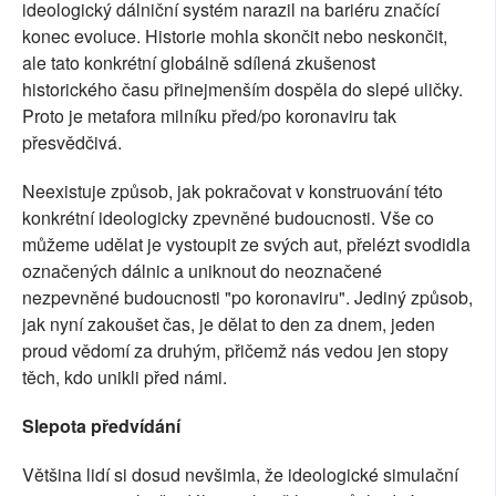
ideologický dálniční systém narazil na bariéru značící
konec evoluce. Historie mohla skončit nebo neskončit,
ale tato konkrétní globálně sdílená zkušenost
historického času přinejmenším dospěla do slepé uličky.
Proto je metafora milníku před/po koronaviru tak
přesvědčivá.
Neexistuje způsob, jak pokračovat v konstruování této
konkrétní ideologicky zpevněné budoucnosti. Vše co
můžeme udělat je vystoupit ze svých aut, přelézt svodidla
označených dálnic a uniknout do neoznačené
nezpevněné budoucnosti "po koronaviru". Jediný způsob,
jak nyní zakoušet čas, je dělat to den za dnem, jeden
proud vědomí za druhým, přičemž nás vedou jen stopy
těch, kdo unikli před námi.
Slepota předvídání
Většina lidí si dosud nevšimla, že ideologické simulační