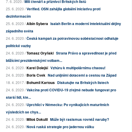
7. 6. 2020 /
Milí čtenáři a příznivci Britských listů
25. 6. 2020 /
Verified. OSN zahájila globální iniciativu proti
dezinformacím
25. 6. 2020 /
Albín Sybera
Isaiah Berlin a moderní intelektuální dějiny
západního světa
24. 6. 2020 /
Česká kampaň za potravinovou soběstačnost odhaluje
politické vazby
24. 6. 2020 /
Tomasz Oryński
Strana Právo a spravedlnost je před
blížícími prezidentskými volbam...
24. 6. 2020 /
Karel Dolejší
Vzhůru k multipolárnímu chaosu!
24. 6. 2020 /
Boris Cvek
Nad unijními dotacemi a cestou na Západ
18. 4. 2017 /
Bohumil Kartous
Diskutujte na Britských listech
24. 6. 2020 /
Vakcína proti COVIDU-19 zřejmě nebude fungovat pro
starší lidi, kte...
24. 6. 2020 /
Uprchlíci v Německu: Po vynikajících maturitních
výsledcích se chys...
24. 6. 2020 /
Miloš Dokulil
Může být rasismus rovněž naruby?
24. 6. 2020 /
Nová ruská strategie pro jadernou válku