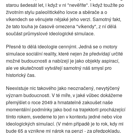
starou šedesát let, i když v ni "nevěříte". I když toužíte po
životním stylu paleolitického lovce a sběrače a o
víkendech se věnujete nějaké jeho verzi. Samotný fakt,
že tato touha je časově omezena "víkendy", z ní dělá
součást průmyslové ideologické simulace.
Přesně to dělá ideologie cennými. Jedná se o motory
simulace sociální reality, které nejen že předvídají určité
možné budoucnosti a nabízejí je jako objekty aspirací,
ale ve skutečnosti vytvářejí samotný náš smysl pro
historický čas.
Neexistuje nic takového jako neoznačený, nevytýčený
význam budoucnosti. V té míře, v jaké vůbec dokážeme
přemýšlet o roce 2049 a hmatatelně zakoušet naše
momentální podmínky jako bod na trajektorii procházející
tímto rokem, svedeme to jen v kontextu jedné nebo více
ideologických simulací. (V mém případě je to rok, kdy mi
bude 65 a vznikne mi nárok na penzi - za předpokladu,