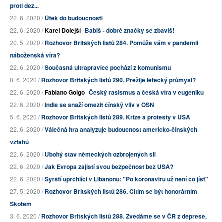
proti dez...
22. 6. 2020 /
Útěk do budoucnosti
22. 6. 2020 /
Karel Dolejší
Babiš - dobré značky se zbavíš!
20. 5. 2020 /
Rozhovor Britských listů 284. Pomůže vám v pandemii
náboženská víra?
22. 6. 2020 /
Současná ultrapravice pochází z komunismu
8. 6. 2020 /
Rozhovor Britských listů 290. Přežije letecký průmysl?
22. 6. 2020 /
Fabiano Golgo
Český rasismus a česká víra v eugeniku
22. 6. 2020 /
Indie se snaží omezit čínský vliv v OSN
5. 6. 2020 /
Rozhovor Britských listů 289. Krize a protesty v USA
22. 6. 2020 /
Válečná hra analyzuje budoucnost americko-čínských
vztahů
22. 6. 2020 /
Ubohý stav německých ozbrojených sil
22. 6. 2020 /
Jak Evropa zajistí svou bezpečnost bez USA?
22. 6. 2020 /
Syrští uprchlíci v Libanonu: "Po koronaviru už není co jíst"
27. 5. 2020 /
Rozhovor Britských listů 286. Cítím se být honorárním
Skotem
3. 6. 2020 /
Rozhovor Britských listů 288. Zvedáme se v ČR z deprese,