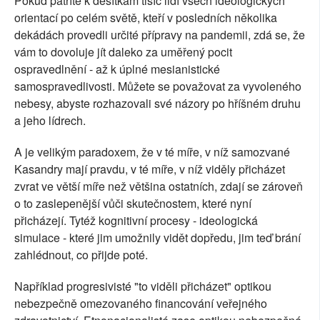
Pokud patříte k desítkám tisíc lidí všech ideologických
orientací po celém světě, kteří v posledních několika
dekádách provedli určité přípravy na pandemii, zdá se, že
vám to dovoluje jít daleko za uměřený pocit
ospravedlnění - až k úplné mesianistické
samospravedlivosti. Můžete se považovat za vyvoleného
nebesy, abyste rozhazovali své názory po hříšném druhu
a jeho lídrech.
A je velikým paradoxem, že v té míře, v níž samozvané
Kasandry mají pravdu, v té míře, v níž viděly přicházet
zvrat ve větší míře než většina ostatních, zdají se zároveň
o to zaslepenější vůči skutečnostem, které nyní
přicházejí. Tytéž kognitivní procesy - ideologická
simulace - které jim umožnily vidět dopředu, jim teď brání
zahlédnout, co přijde poté.
Například progresivisté "to viděli přicházet" optikou
nebezpečně omezovaného financování veřejného