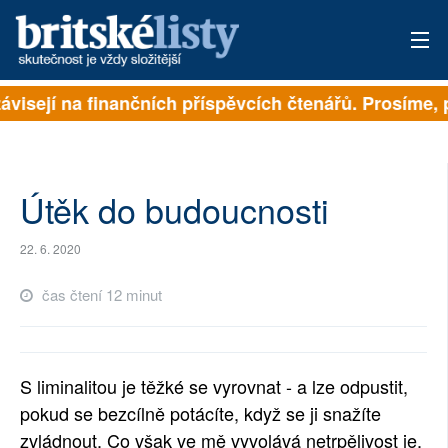
visejí na finančních příspěvcích čtenářů. Prosíme, př
PŘIHLÁSIT
AKTUÁLNÍ VYDÁNÍ
ARCHIV
Útěk do budoucnosti
ROZHOVORY
22. 6. 2020
TÉMATA
čas čtení 12 minut
NEJČTENĚJŠÍ ZA 7 DNÍ
AUTOŘI
S liminalitou je těžké se vyrovnat - a lze odpustit,
pokud se bezcílně potácíte, když se ji snažíte
PŘÍSPĚVKY NA PROVOZ
zvládnout. Co však ve mě vyvolává netrpělivost je,