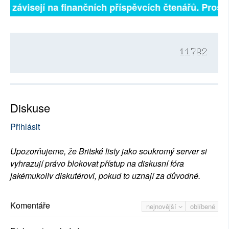
ně závisejí na finančních příspěvcích čtenářů. Prosím
11782
Diskuse
Přihlásit
Upozorňujeme, že Britské listy jako soukromý server si
vyhrazují právo blokovat přístup na diskusní fóra
jakémukoliv diskutérovi, pokud to uznají za důvodné.
Komentáře
nejnovější
oblíbené