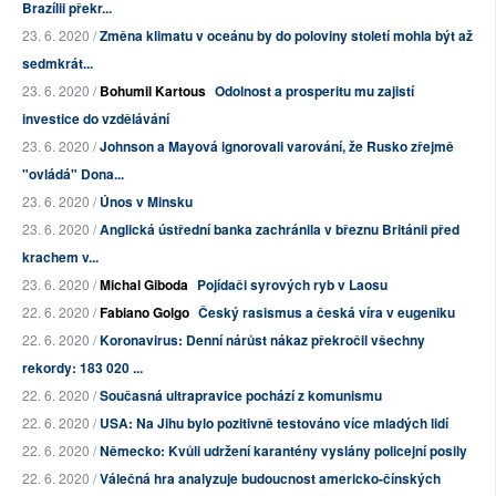
Brazílii překr...
23. 6. 2020 /
Změna klimatu v oceánu by do poloviny století mohla být až
sedmkrát...
23. 6. 2020 /
Bohumil Kartous
Odolnost a prosperitu mu zajistí
investice do vzdělávání
23. 6. 2020 /
Johnson a Mayová ignorovali varování, že Rusko zřejmě
"ovládá" Dona...
23. 6. 2020 /
Únos v Minsku
23. 6. 2020 /
Anglická ústřední banka zachránila v březnu Británii před
krachem v...
23. 6. 2020 /
Michal Giboda
Pojídači syrových ryb v Laosu
22. 6. 2020 /
Fabiano Golgo
Český rasismus a česká víra v eugeniku
22. 6. 2020 /
Koronavirus: Denní nárůst nákaz překročil všechny
rekordy: 183 020 ...
22. 6. 2020 /
Současná ultrapravice pochází z komunismu
22. 6. 2020 /
USA: Na Jihu bylo pozitivně testováno více mladých lidí
22. 6. 2020 /
Německo: Kvůli udržení karantény vyslány policejní posily
22. 6. 2020 /
Válečná hra analyzuje budoucnost americko-čínských