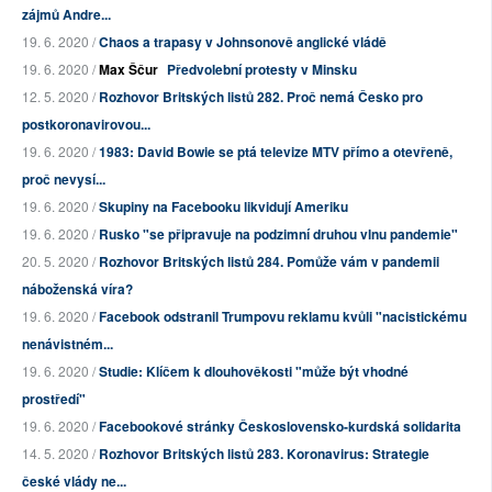
zájmů Andre...
19. 6. 2020 /
Chaos a trapasy v Johnsonově anglické vládě
19. 6. 2020 /
Max Ščur
Předvolební protesty v Minsku
12. 5. 2020 /
Rozhovor Britských listů 282. Proč nemá Česko pro
postkoronavirovou...
19. 6. 2020 /
1983: David Bowie se ptá televize MTV přímo a otevřeně,
proč nevysí...
19. 6. 2020 /
Skupiny na Facebooku likvidují Ameriku
19. 6. 2020 /
Rusko "se připravuje na podzimní druhou vlnu pandemie"
20. 5. 2020 /
Rozhovor Britských listů 284. Pomůže vám v pandemii
náboženská víra?
19. 6. 2020 /
Facebook odstranil Trumpovu reklamu kvůli "nacistickému
nenávistném...
19. 6. 2020 /
Studie: Klíčem k dlouhověkosti "může být vhodné
prostředí"
19. 6. 2020 /
Facebookové stránky Československo-kurdská solidarita
14. 5. 2020 /
Rozhovor Britských listů 283. Koronavirus: Strategie
české vlády ne...