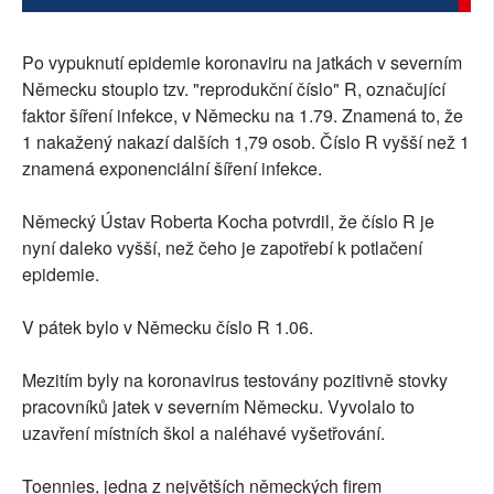
SOCIÁLNÍ SÍTĚ
Po vypuknutí epidemie koronaviru na jatkách v severním
RUBRIKY
Německu stouplo tzv. "reprodukční číslo" R, označující
faktor šíření infekce, v Německu na 1.79. Znamená to, že
PLNÁ VERZE STRÁNEK
1 nakažený nakazí dalších 1,79 osob. Číslo R vyšší než 1
znamená exponenciální šíření infekce.
Německý Ústav Roberta Kocha potvrdil, že číslo R je
nyní daleko vyšší, než čeho je zapotřebí k potlačení
epidemie.
V pátek bylo v Německu číslo R 1.06.
Mezitím byly na koronavirus testovány pozitivně stovky
pracovníků jatek v severním Německu. Vyvolalo to
uzavření místních škol a naléhavé vyšetřování.
Toennies, jedna z největších německých firem