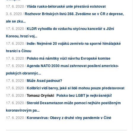
17. 6. 2020 /
Vláda rusko-běloruské unie přestává existovat
3. 6. 2020 /
Rozhovor Britských listů 288. Zvedáme se v ČR z deprese,
ale se zku...
17. 6. 2020 /
KLDR vyhodila do vzduchu styčnou kancelář s Jižní
Koreou, hrozí voj...
17. 6. 2020 /
Indie: Nejméně 20 vojáků zemřelo na sporné himálajské
hranici s Čínou
17. 6. 2020 /
Polsko má námitky vůči návrhu Evropské komise
17. 6. 2020 /
Agenda NATO 2030 musí zahrnovat posílení americko-
polských obrannýc...
17. 6. 2020 /
Může Asad padnout?
17. 6. 2020 /
Kolibříci vidí barvy, jaké si lidé mohou pouze představovat
17. 6. 2020 /
Tomasz Oryński
Polsko bez LGBT je nejkrásnější!
17. 6. 2020 /
Steroid Dexametazon může pomoci nejhůře postiženým
koronavirovým pa...
17. 6. 2020 /
Koronavirus: Obavy z druhé vlny pandemie v Číně