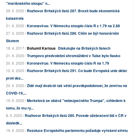
"mariánského sloupu" n...
29. 5. 2020 /
Rozhovor Britských listů 287. Brexit bude ekonomická
katastrofa
21. 6. 2020 /
Koronavirus: V Německu stouplo číslo R z 1.79 na 2.88
27. 5. 2020 /
Rozhovor Britských listů 286. Cítím se být honorárním
Skotem
18. 4. 2017 /
Bohumil Kartous
Diskutujte na Britských listech
21. 6. 2020 /
Trumpovo předvolební shromáždění v Tulse bylo fiasko
20. 6. 2020 /
Koronavirus: V Německu stouplo číslo R na 1.79
12. 6. 2020 /
Rozhovor Britských listů 291. Co bude Evropská unie dělat
proti dez...
20. 6. 2020 /
Židé mají dvakrát tak větší pravděpodobnost, že zemřou na
COVID-19,...
19. 6. 2020 /
Merkelová se obává "nebezpečného Trumpa", vzhledem k
tomu, že mu ry...
8. 5. 2020 /
Rozhovor Britských listů 280. Povede ožebračení lidí v ČR v
důsledk...
19. 6. 2020 /
Rezoluce Evropského parlamentu požaduje vyřešení střetu