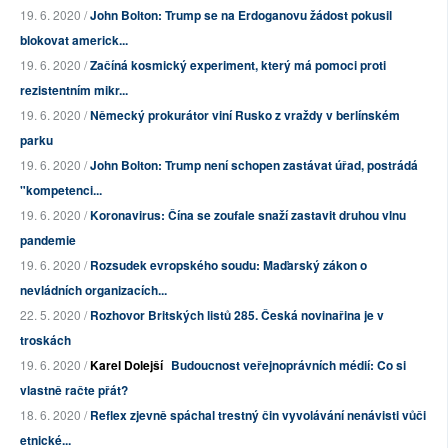
19. 6. 2020 /
John Bolton: Trump se na Erdoganovu žádost pokusil
blokovat americk...
19. 6. 2020 /
Začíná kosmický experiment, který má pomoci proti
rezistentním mikr...
19. 6. 2020 /
Německý prokurátor viní Rusko z vraždy v berlínském
parku
19. 6. 2020 /
John Bolton: Trump není schopen zastávat úřad, postrádá
"kompetenci...
19. 6. 2020 /
Koronavirus: Čína se zoufale snaží zastavit druhou vlnu
pandemie
19. 6. 2020 /
Rozsudek evropského soudu: Maďarský zákon o
nevládních organizacích...
22. 5. 2020 /
Rozhovor Britských listů 285. Česká novinařina je v
troskách
19. 6. 2020 /
Karel Dolejší
Budoucnost veřejnoprávních médií: Co si
vlastně račte přát?
18. 6. 2020 /
Reflex zjevně spáchal trestný čin vyvolávání nenávisti vůči
etnické...