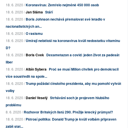
18. 6. 2020 /
Koronavirus: Zemřelo nejméně 450 000 osob
18. 6. 2020 /
Jan Sláma
Stáří
18. 6. 2020 /
Boris Johnson nechává přemalovat své letadlo v
nacionalistických an...
18. 6. 2020 /
O rasismu
18. 6. 2020 /
Umírají neběloši na koronavirus kvůli nedostatku vitamínu
D?
18. 6. 2020 /
Boris Cvek
Dexametazon a covid: jeden život za padesát
liber
18. 6. 2020 /
Albín Sybera
Proč se musí Milion chvilek pro demokracii
více soustředit na spole...
18. 6. 2020 /
Trump požádal čínského prezidenta, aby mu pomohl vyhrát
volby
18. 6. 2020 /
Daniel Veselý
Strhávání soch je projevem hlubšího
problému
8. 6. 2020 /
Rozhovor Britských listů 290. Přežije letecký průmysl?
18. 6. 2020 /
Pštrosí politika: Donald Trump je kvůli volbám připraven
zabít stat...