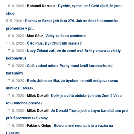
18. 6. 2020 /
Bohumil Kartous
Rychle, rychle, než Češi zjistí, že jsou
chudí
5. 5. 2020 /
Rozhovor Britských listů 279. Jak se česká ekonomika
proměňuje v pr...
18. 6. 2020 /
Max Ščur
Volby za času pandemie
17. 6. 2020 /
ČRo Plus: Byl Churchill rasista?
17. 6. 2020 /
Nový Zéland zuří, že do země dvě Britky znovu zavlekly
koronavirus
17. 6. 2020 /
Celé vedení města Prahy musí kvůli koronaviru do
karantény
17. 6. 2020 /
Boris Johnson říká, že bychom neměli redigovat svou
minulost. Avšak...
17. 6. 2020 /
Miloš Dokulil
Kolik je světů obdobných této Zemi? Ví se
to? Dokonce přesně?
17. 6. 2020 /
Miloš Dokulil
Je Donald Trump jedinečným kandidátem pro
příští prezidentské volby...
17. 6. 2020 /
Fabiano Golgo
Bolsonarovi neonacisté a vazba na
Ukrajinu