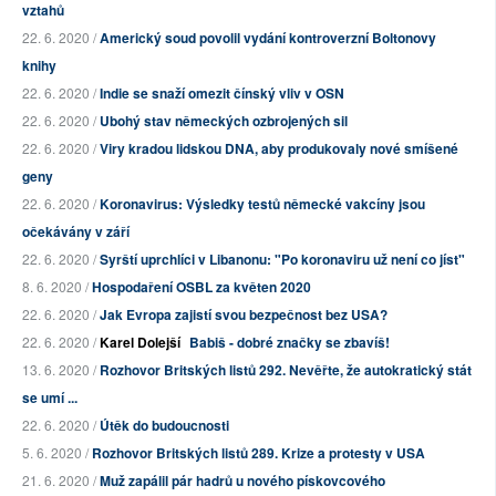
vztahů
22. 6. 2020 /
Americký soud povolil vydání kontroverzní Boltonovy
knihy
22. 6. 2020 /
Indie se snaží omezit čínský vliv v OSN
22. 6. 2020 /
Ubohý stav německých ozbrojených sil
22. 6. 2020 /
Viry kradou lidskou DNA, aby produkovaly nové smíšené
geny
22. 6. 2020 /
Koronavirus: Výsledky testů německé vakcíny jsou
očekávány v září
22. 6. 2020 /
Syrští uprchlíci v Libanonu: "Po koronaviru už není co jíst"
8. 6. 2020 /
Hospodaření OSBL za květen 2020
22. 6. 2020 /
Jak Evropa zajistí svou bezpečnost bez USA?
22. 6. 2020 /
Karel Dolejší
Babiš - dobré značky se zbavíš!
13. 6. 2020 /
Rozhovor Britských listů 292. Nevěřte, že autokratický stát
se umí ...
22. 6. 2020 /
Útěk do budoucnosti
5. 6. 2020 /
Rozhovor Britských listů 289. Krize a protesty v USA
21. 6. 2020 /
Muž zapálil pár hadrů u nového pískovcového