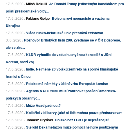
17. 6. 2020 /
Miloš Dokulil
Je Donald Trump jedinečným kandidátem pro
příští prezidentské volby...
17. 6. 2020 /
Fabiano Golgo
Bolsonarovi neonacisté a vazba na
Ukrajinu
17. 6. 2020 /
Vláda rusko-běloruské unie přestává existovat
3. 6. 2020 /
Rozhovor Britských listů 288. Zvedáme se v ČR z deprese,
ale se zku...
17. 6. 2020 /
KLDR vyhodila do vzduchu styčnou kancelář s Jižní
Koreou, hrozí voj...
17. 6. 2020 /
Indie: Nejméně 20 vojáků zemřelo na sporné himálajské
hranici s Čínou
17. 6. 2020 /
Polsko má námitky vůči návrhu Evropské komise
17. 6. 2020 /
Agenda NATO 2030 musí zahrnovat posílení americko-
polských obrannýc...
17. 6. 2020 /
Může Asad padnout?
17. 6. 2020 /
Kolibříci vidí barvy, jaké si lidé mohou pouze představovat
17. 6. 2020 /
Tomasz Oryński
Polsko bez LGBT je nejkrásnější!
17. 6. 2020 /
Steroid Dexametazon může pomoci nejhůře postiženým