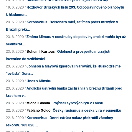
19. 6. 2020 /
Rozhovor Britských listů 293. Od potravinového blahobytu
k hladomor...
23. 6. 2020 /
Koronavirus: Bolsonaro mlčí, zatímco počet mrtvých v
Brazílii překr...
23. 6. 2020 /
Změna klimatu v oceánu by do poloviny století mohla být až
sedmkrát...
23. 6. 2020 /
Bohumil Kartous
Odolnost a prosperitu mu zajistí
investice do vzdělávání
23. 6. 2020 /
Johnson a Mayová ignorovali varování, že Rusko zřejmě
"ovládá" Dona...
23. 6. 2020 /
Únos v Minsku
23. 6. 2020 /
Anglická ústřední banka zachránila v březnu Británii před
krachem v...
23. 6. 2020 /
Michal Giboda
Pojídači syrových ryb v Laosu
22. 6. 2020 /
Fabiano Golgo
Český rasismus a česká víra v eugeniku
22. 6. 2020 /
Koronavirus: Denní nárůst nákaz překročil všechny
rekordy: 183 020 ...