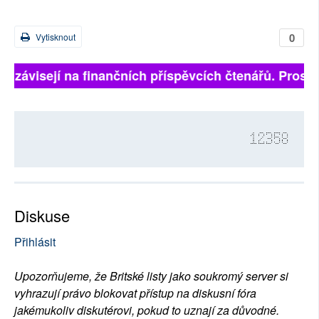
0
Vytisknout
ně závisejí na finančních příspěvcích čtenářů. Prosíme
12358
Diskuse
Přihlásit
Upozorňujeme, že Britské listy jako soukromý server si
vyhrazují právo blokovat přístup na diskusní fóra
jakémukoliv diskutérovi, pokud to uznají za důvodné.