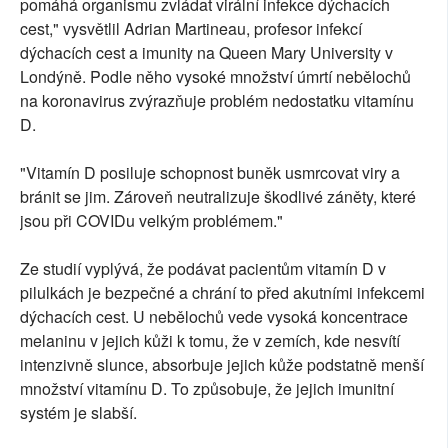
pomáhá organismu zvládat virální infekce dýchacích
cest," vysvětlil Adrian Martineau, profesor infekcí
dýchacích cest a imunity na Queen Mary University v
Londýně. Podle něho vysoké množství úmrtí nebělochů
na koronavirus zvýrazňuje problém nedostatku vitamínu
D.
"Vitamín D posiluje schopnost buněk usmrcovat viry a
bránit se jim. Zároveň neutralizuje škodlivé záněty, které
jsou při COVIDu velkým problémem."
Ze studií vyplývá, že podávat pacientům vitamín D v
pilulkách je bezpečné a chrání to před akutními infekcemi
dýchacích cest. U nebělochů vede vysoká koncentrace
melaninu v jejich kůži k tomu, že v zemích, kde nesvítí
intenzivně slunce, absorbuje jejich kůže podstatně menší
množství vitamínu D. To způsobuje, že jejich imunitní
systém je slabší.