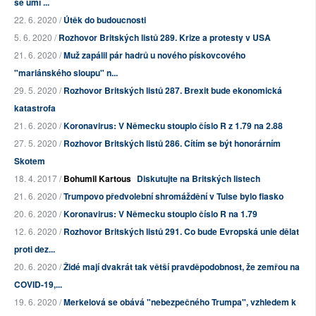
se umí ...
22. 6. 2020 /
Útěk do budoucnosti
5. 6. 2020 /
Rozhovor Britských listů 289. Krize a protesty v USA
21. 6. 2020 /
Muž zapálil pár hadrů u nového pískovcového
"mariánského sloupu" n...
29. 5. 2020 /
Rozhovor Britských listů 287. Brexit bude ekonomická
katastrofa
21. 6. 2020 /
Koronavirus: V Německu stouplo číslo R z 1.79 na 2.88
27. 5. 2020 /
Rozhovor Britských listů 286. Cítím se být honorárním
Skotem
18. 4. 2017 /
Bohumil Kartous
Diskutujte na Britských listech
21. 6. 2020 /
Trumpovo předvolební shromáždění v Tulse bylo fiasko
20. 6. 2020 /
Koronavirus: V Německu stouplo číslo R na 1.79
12. 6. 2020 /
Rozhovor Britských listů 291. Co bude Evropská unie dělat
proti dez...
20. 6. 2020 /
Židé mají dvakrát tak větší pravděpodobnost, že zemřou na
COVID-19,...
19. 6. 2020 /
Merkelová se obává "nebezpečného Trumpa", vzhledem k