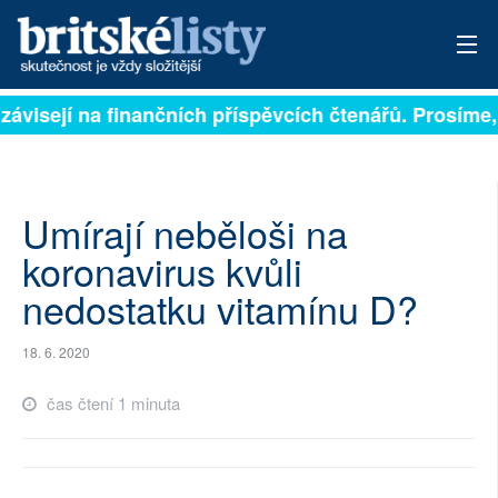
závisejí na finančních příspěvcích čtenářů. Prosíme, 
PŘIHLÁSIT
AKTUÁLNÍ VYDÁNÍ
ARCHIV
Umírají neběloši na
koronavirus kvůli
ROZHOVORY
nedostatku vitamínu D?
TÉMATA
18. 6. 2020
NEJČTENĚJŠÍ ZA 7 DNÍ
čas čtení 1 minuta
AUTOŘI
PŘÍSPĚVKY NA PROVOZ