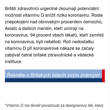
SOCIÁLNÍ SÍTĚ
Britští zdravotníci urgentně zkoumají potenciální
možnost vitamínu D snížit riziko koronaviru. Roste
RUBRIKY
znepokojení nad obrovským procentem černochů,
Asiatů a dalších menšin, kteří umírají na
PLNÁ VERZE STRÁNEK
koronavirus. 94 procent všech lékařů, kteří zemřeli
na koronavirus, byli neběloši. Rolí nedostatku
vitamínu D při koronavirové nákaze se začaly
zabývat četné britské zdravotnické a vědecké
instituce.
"Vitamín D lze téměř považovat za designerový lék, který