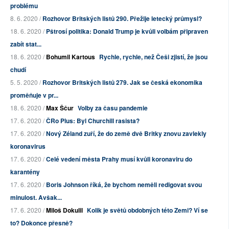
problému
8. 6. 2020 /
Rozhovor Britských listů 290. Přežije letecký průmysl?
18. 6. 2020 /
Pštrosí politika: Donald Trump je kvůli volbám připraven
zabít stat...
18. 6. 2020 /
Bohumil Kartous
Rychle, rychle, než Češi zjistí, že jsou
chudí
5. 5. 2020 /
Rozhovor Britských listů 279. Jak se česká ekonomika
proměňuje v pr...
18. 6. 2020 /
Max Ščur
Volby za času pandemie
17. 6. 2020 /
ČRo Plus: Byl Churchill rasista?
17. 6. 2020 /
Nový Zéland zuří, že do země dvě Britky znovu zavlekly
koronavirus
17. 6. 2020 /
Celé vedení města Prahy musí kvůli koronaviru do
karantény
17. 6. 2020 /
Boris Johnson říká, že bychom neměli redigovat svou
minulost. Avšak...
17. 6. 2020 /
Miloš Dokulil
Kolik je světů obdobných této Zemi? Ví se
to? Dokonce přesně?