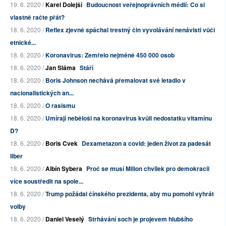
19. 6. 2020 /
Karel Dolejší
Budoucnost veřejnoprávních médií: Co si
vlastně račte přát?
18. 6. 2020 /
Reflex zjevně spáchal trestný čin vyvolávání nenávisti vůči
etnické...
18. 6. 2020 /
Koronavirus: Zemřelo nejméně 450 000 osob
18. 6. 2020 /
Jan Sláma
Stáří
18. 6. 2020 /
Boris Johnson nechává přemalovat své letadlo v
nacionalistických an...
18. 6. 2020 /
O rasismu
18. 6. 2020 /
Umírají neběloši na koronavirus kvůli nedostatku vitamínu
D?
18. 6. 2020 /
Boris Cvek
Dexametazon a covid: jeden život za padesát
liber
18. 6. 2020 /
Albín Sybera
Proč se musí Milion chvilek pro demokracii
více soustředit na spole...
18. 6. 2020 /
Trump požádal čínského prezidenta, aby mu pomohl vyhrát
volby
18. 6. 2020 /
Daniel Veselý
Strhávání soch je projevem hlubšího