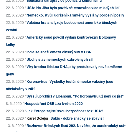
22. 6. 2020 /
Současná ultrapravice pochází z komunismu
22. 6. 2020 /
USA: Na Jihu bylo pozitivně testováno více mladých lidí
22. 6. 2020 /
Německo: Kvůli udržení karantény vyslány policejní posily
22. 6. 2020 /
Válečná hra analyzuje budoucnost americko-čínských
vztahů
22. 6. 2020 /
Americký soud povolil vydání kontroverzní Boltonovy
knihy
22. 6. 2020 /
Indie se snaží omezit čínský vliv v OSN
22. 6. 2020 /
Ubohý stav německých ozbrojených sil
22. 6. 2020 /
Viry kradou lidskou DNA, aby produkovaly nové smíšené
geny
22. 6. 2020 /
Koronavirus: Výsledky testů německé vakcíny jsou
očekávány v září
22. 6. 2020 /
Syrští uprchlíci v Libanonu: "Po koronaviru už není co jíst"
8. 6. 2020 /
Hospodaření OSBL za květen 2020
22. 6. 2020 /
Jak Evropa zajistí svou bezpečnost bez USA?
22. 6. 2020 /
Karel Dolejší
Babiš - dobré značky se zbavíš!
13. 6. 2020 /
Rozhovor Britských listů 292. Nevěřte, že autokratický stát