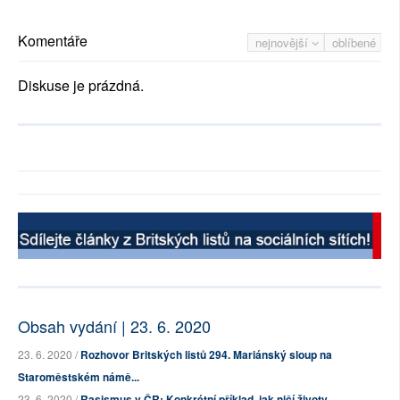
Komentáře
nejnovější
oblíbené
Diskuse je prázdná.
Obsah vydání | 23. 6. 2020
23. 6. 2020 /
Rozhovor Britských listů 294. Mariánský sloup na
Staroměstském námě...
23. 6. 2020 /
Rasismus v ČR: Konkrétní příklad, jak ničí životy