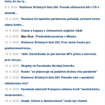
tomu, že mu ry...
8. 5. 2020 /
Rozhovor Britských listů 280. Povede ožebračení lidí v ČR v
důsledk...
19. 6. 2020 /
Rezoluce Evropského parlamentu požaduje vyřešení střetu
zájmů Andre...
19. 6. 2020 /
Chaos a trapasy v Johnsonově anglické vládě
19. 6. 2020 /
Max Ščur
Předvolební protesty v Minsku
12. 5. 2020 /
Rozhovor Britských listů 282. Proč nemá Česko pro
postkoronavirovou...
19. 6. 2020 /
1983: David Bowie se ptá televize MTV přímo a otevřeně,
proč nevysí...
19. 6. 2020 /
Skupiny na Facebooku likvidují Ameriku
19. 6. 2020 /
Rusko "se připravuje na podzimní druhou vlnu pandemie"
20. 5. 2020 /
Rozhovor Britských listů 284. Pomůže vám v pandemii
náboženská víra?
19. 6. 2020 /
Facebook odstranil Trumpovu reklamu kvůli "nacistickému
nenávistném...
19. 6. 2020 /
Studie: Klíčem k dlouhověkosti "může být vhodné