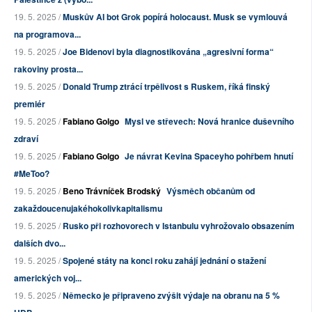
19. 5. 2025 /
Muskův AI bot Grok popírá holocaust. Musk se vymlouvá
na programova...
19. 5. 2025 /
Joe Bidenovi byla diagnostikována „agresivní forma“
rakoviny prosta...
19. 5. 2025 /
Donald Trump ztrácí trpělivost s Ruskem, říká finský
premiér
19. 5. 2025 /
Fabiano Golgo
Mysl ve střevech: Nová hranice duševního
zdraví
19. 5. 2025 /
Fabiano Golgo
Je návrat Kevina Spaceyho pohřbem hnutí
#MeToo?
19. 5. 2025 /
Beno Trávníček Brodský
Výsměch občanům od
zakaždoucenujakéhokolivkapitalismu
19. 5. 2025 /
Rusko při rozhovorech v Istanbulu vyhrožovalo obsazením
dalších dvo...
19. 5. 2025 /
Spojené státy na konci roku zahájí jednání o stažení
amerických voj...
19. 5. 2025 /
Německo je připraveno zvýšit výdaje na obranu na 5 %