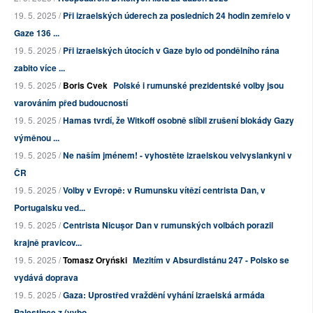
19. 5. 2025 /
Při izraelských úderech za posledních 24 hodin zemřelo v
Gaze 136 ...
19. 5. 2025 /
Při izraelských útocích v Gaze bylo od pondělního rána
zabito více ...
19. 5. 2025 /
Boris Cvek
Polské i rumunské prezidentské volby jsou
varováním před budoucností
19. 5. 2025 /
Hamas tvrdí, že Witkoff osobně slíbil zrušení blokády Gazy
výměnou ...
19. 5. 2025 /
Ne naším jménem! - vyhostěte izraelskou velvyslankyni v
ČR
19. 5. 2025 /
Volby v Evropě: v Rumunsku vítězí centrista Dan, v
Portugalsku ved...
19. 5. 2025 /
Centrista Nicuşor Dan v rumunských volbách porazil
krajně pravicov...
19. 5. 2025 /
Tomasz Oryński
Mezitím v Absurdistánu 247 - Polsko se
vydává doprava
19. 5. 2025 /
Gaza: Uprostřed vraždění vyhání izraelská armáda
Palestince z (vybo...