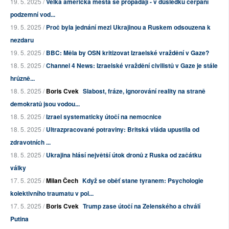
19. 5. 2025 /
Velká americká města se propadají - v důsledku čerpání
podzemní vod...
19. 5. 2025 /
Proč byla jednání mezi Ukrajinou a Ruskem odsouzena k
nezdaru
19. 5. 2025 /
BBC: Měla by OSN kritizovat Izraelské vraždění v Gaze?
18. 5. 2025 /
Channel 4 News: Izraelské vraždění civilistů v Gaze je stále
hrůzně...
18. 5. 2025 /
Boris Cvek
Slabost, fráze, ignorování reality na straně
demokratů jsou vodou...
18. 5. 2025 /
Izrael systematicky útočí na nemocnice
18. 5. 2025 /
Ultrazpracované potraviny: Britská vláda upustila od
zdravotních ...
18. 5. 2025 /
Ukrajina hlásí největší útok dronů z Ruska od začátku
války
17. 5. 2025 /
Milan Čech
Když se oběť stane tyranem: Psychologie
kolektivního traumatu v pol...
17. 5. 2025 /
Boris Cvek
Trump zase útočí na Zelenského a chválí
Putina