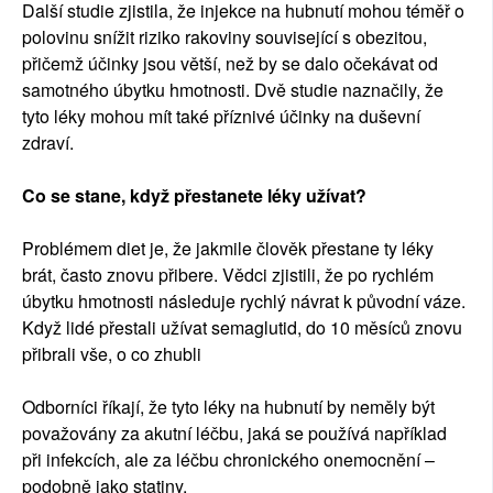
Další studie zjistila, že injekce na hubnutí mohou téměř o
polovinu snížit riziko rakoviny související s obezitou,
přičemž účinky jsou větší, než by se dalo očekávat od
samotného úbytku hmotnosti. Dvě studie naznačily, že
tyto léky mohou mít také příznivé účinky na duševní
zdraví.
Co se stane, když přestanete léky užívat?
Problémem diet je, že jakmile člověk přestane ty léky
brát, často znovu přibere. Vědci zjistili, že po rychlém
úbytku hmotnosti následuje rychlý návrat k původní váze.
Když lidé přestali užívat semaglutid, do 10 měsíců znovu
přibrali vše, o co zhubli
Odborníci říkají, že tyto léky na hubnutí by neměly být
považovány za akutní léčbu, jaká se používá například
při infekcích, ale za léčbu chronického onemocnění –
podobně jako statiny.