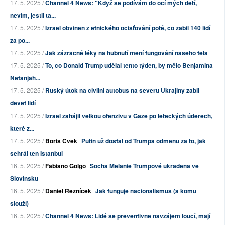
17. 5. 2025 /
Channel 4 News: "Když se podívám do očí mých dětí,
nevím, jestli ta...
17. 5. 2025 /
Izrael obviněn z etnického očišťování poté, co zabil 140 lidí
za po...
17. 5. 2025 /
Jak zázračné léky na hubnutí mění fungování našeho těla
17. 5. 2025 /
To, co Donald Trump udělal tento týden, by mělo Benjamina
Netanjah...
17. 5. 2025 /
Ruský útok na civilní autobus na severu Ukrajiny zabil
devět lidí
17. 5. 2025 /
Izrael zahájil velkou ofenzivu v Gaze po leteckých úderech,
které z...
17. 5. 2025 /
Boris Cvek
Putin už dostal od Trumpa odměnu za to, jak
sehrál ten Istanbul
16. 5. 2025 /
Fabiano Golgo
Socha Melanie Trumpové ukradena ve
Slovinsku
16. 5. 2025 /
Daniel Řezníček
Jak funguje nacionalismus (a komu
slouží)
16. 5. 2025 /
Channel 4 News: Lidé se preventivně navzájem loučí, mají