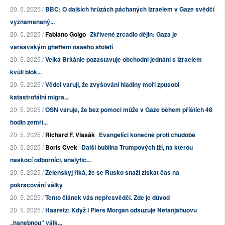
20. 5. 2025 /
BBC: O dalších hrůzách páchaných Izraelem v Gaze svědčí
vyznamenaný...
20. 5. 2025 /
Fabiano Golgo
Zkřivené zrcadlo dějin: Gaza je
varšavským ghettem našeho století
20. 5. 2025 /
Velká Británie pozastavuje obchodní jednání s Izraelem
kvůli blok...
20. 5. 2025 /
Vědci varují, že zvyšování hladiny moří způsobí
katastrofální migra...
20. 5. 2025 /
OSN varuje, že bez pomoci může v Gaze během příštích 48
hodin zemří...
20. 5. 2025 /
Richard F. Vlasák
Evangelíci konečně proti chudobě
20. 5. 2025 /
Boris Cvek
Další bublina Trumpových lží, na kterou
naskočí odborníci, analytic...
20. 5. 2025 /
Zelenskyj říká, že se Rusko snaží získat čas na
pokračování války
20. 5. 2025 /
Tento článek vás nepřesvědčí. Zde je důvod
20. 5. 2025 /
Haaretz: Když i Piers Morgan odsuzuje Netanjahuovu
„hanebnou“ válk...