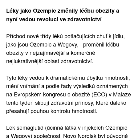
SOCIÁLNÍ SÍTĚ
Léky jako Ozempic změnily léčbu obezity a
nyní vedou revoluci ve zdravotnictví
RUBRIKY
Příchod nové třídy léků potlačujících chuť k jídlu,
PLNÁ VERZE STRÁNEK
jako jsou Ozempic a Wegovy, proměnil léčbu
obezity v nejzajímavější a komerčně
nejlukrativnější oblast zdravotnictví.
Tyto léky vedou k dramatickému úbytku hmotnosti,
mění vnímání a podle řady výsledků oznámených
na Evropském kongresu o obezitě (ECO) v Malaze
tento týden slibují zdravotní přínosy, které daleko
přesahují pouhou kontrolu hmotnosti.
Lék semaglutid (účinná látka v injekcích Ozempic
a Wegovy) společnosti Novo Nordisk byl původně