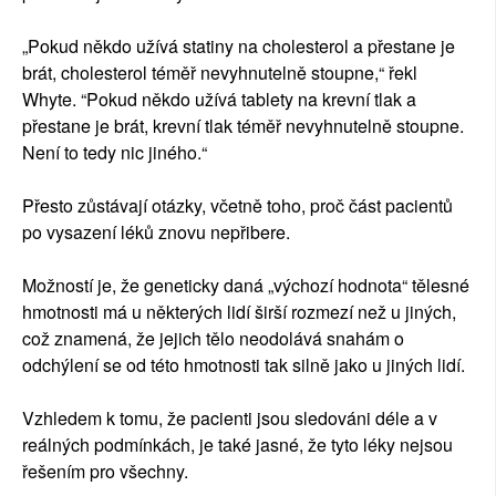
„Pokud někdo užívá statiny na cholesterol a přestane je
brát, cholesterol téměř nevyhnutelně stoupne,“ řekl
Whyte. “Pokud někdo užívá tablety na krevní tlak a
přestane je brát, krevní tlak téměř nevyhnutelně stoupne.
Není to tedy nic jiného.“
Přesto zůstávají otázky, včetně toho, proč část pacientů
po vysazení léků znovu nepřibere.
Možností je, že geneticky daná „výchozí hodnota“ tělesné
hmotnosti má u některých lidí širší rozmezí než u jiných,
což znamená, že jejich tělo neodolává snahám o
odchýlení se od této hmotnosti tak silně jako u jiných lidí.
Vzhledem k tomu, že pacienti jsou sledováni déle a v
reálných podmínkách, je také jasné, že tyto léky nejsou
řešením pro všechny.