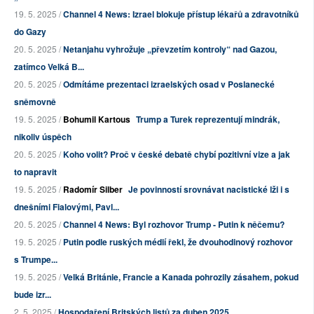
19. 5. 2025 /
Channel 4 News: Izrael blokuje přístup lékařů a zdravotníků
do Gazy
20. 5. 2025 /
Netanjahu vyhrožuje „převzetím kontroly“ nad Gazou,
zatímco Velká B...
20. 5. 2025 /
Odmítáme prezentaci izraelských osad v Poslanecké
sněmovně
19. 5. 2025 /
Bohumil Kartous
Trump a Turek reprezentují mindrák,
nikoliv úspěch
20. 5. 2025 /
Koho volit? Proč v české debatě chybí pozitivní vize a jak
to napravit
19. 5. 2025 /
Radomír Silber
Je povinností srovnávat nacistické lži i s
dnešními Fialovými, Pavl...
20. 5. 2025 /
Channel 4 News: Byl rozhovor Trump - Putin k něčemu?
19. 5. 2025 /
Putin podle ruských médií řekl, že dvouhodinový rozhovor
s Trumpe...
19. 5. 2025 /
Velká Británie, Francie a Kanada pohrozily zásahem, pokud
bude izr...
2. 5. 2025 /
Hospodaření Britských listů za duben 2025