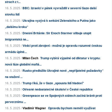
strach z t...
16. 5. 2025 /
BBC: Izraelci v pátek vyvraždili v severní Gaze další
stovku lidí
16. 5. 2025 /
Ukrajina vyzývá k setkání Zelenského a Putina jako
„dalšímu kroku“
16. 5. 2025 /
Dnešní Británie: Sir Enoch Starmer slibuje utopit
imigrantská ne...
16. 5. 2025 /
Vědci proti zbrojení - možná je opravdu rozumné českou
armádu úplně...
16. 5. 2025 /
Milan Čech
Trump vybírá výpalné od diktatur v kryptu:
nová fáze globální mafiá...
16. 5. 2025 /
Rusko předložilo Ukrajině nové „nepřijatelné požadavky“
na stažení ...
16. 5. 2025 /
Trump říká, že v Gaze „spousta lidí hladoví"
16. 5. 2025 /
Otřesně nedostatečné školství v České republice
16. 5. 2025 /
Greenpeace se ve Spojených státech začíná bránit proti
perverznímu ...
16. 5. 2025 /
Vladimír Wagner
Opravdu bychom neměli využívat