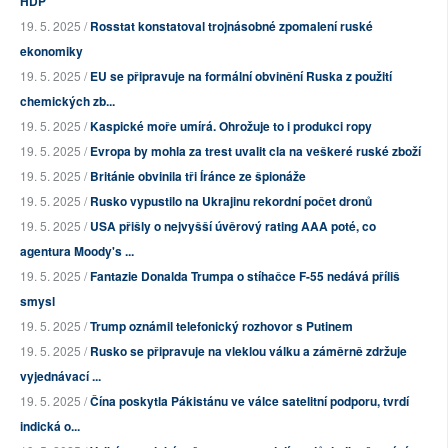
HDP
19. 5. 2025 /
Rosstat konstatoval trojnásobné zpomalení ruské
ekonomiky
19. 5. 2025 /
EU se připravuje na formální obvinění Ruska z použití
chemických zb...
19. 5. 2025 /
Kaspické moře umírá. Ohrožuje to i produkci ropy
19. 5. 2025 /
Evropa by mohla za trest uvalit cla na veškeré ruské zboží
19. 5. 2025 /
Británie obvinila tři Íránce ze špionáže
19. 5. 2025 /
Rusko vypustilo na Ukrajinu rekordní počet dronů
19. 5. 2025 /
USA přišly o nejvyšší úvěrový rating AAA poté, co
agentura Moody's ...
19. 5. 2025 /
Fantazie Donalda Trumpa o stíhačce F-55 nedává příliš
smysl
19. 5. 2025 /
Trump oznámil telefonický rozhovor s Putinem
19. 5. 2025 /
Rusko se připravuje na vleklou válku a záměrně zdržuje
vyjednávací ...
19. 5. 2025 /
Čína poskytla Pákistánu ve válce satelitní podporu, tvrdí
indická o...