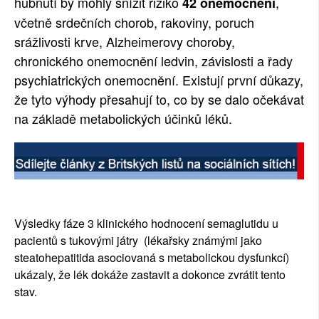
hubnutí by mohly snížit riziko
,
42 onemocnění
včetně srdečních chorob, rakoviny, poruch
srážlivosti krve, Alzheimerovy choroby,
chronického onemocnění ledvin, závislosti a řady
psychiatrických onemocnění. Existují první důkazy,
že tyto výhody přesahují to, co by se dalo očekávat
na základě metabolických účinků léků.
Výsledky fáze 3 klinického hodnocení semaglutidu u
pacientů s tukovými játry (lékařsky známými jako
steatohepatitida asociovaná s metabolickou dysfunkcí)
ukázaly, že lék dokáže zastavit a dokonce zvrátit tento
stav.