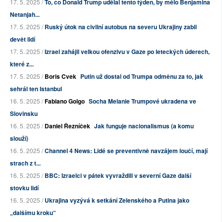
17. 5. 2025 /
To, co Donald Trump udělal tento týden, by mělo Benjamina
Netanjah...
17. 5. 2025 /
Ruský útok na civilní autobus na severu Ukrajiny zabil
devět lidí
17. 5. 2025 /
Izrael zahájil velkou ofenzivu v Gaze po leteckých úderech,
které z...
17. 5. 2025 /
Boris Cvek
Putin už dostal od Trumpa odměnu za to, jak
sehrál ten Istanbul
16. 5. 2025 /
Fabiano Golgo
Socha Melanie Trumpové ukradena ve
Slovinsku
16. 5. 2025 /
Daniel Řezníček
Jak funguje nacionalismus (a komu
slouží)
16. 5. 2025 /
Channel 4 News: Lidé se preventivně navzájem loučí, mají
strach z t...
16. 5. 2025 /
BBC: Izraelci v pátek vyvraždili v severní Gaze další
stovku lidí
16. 5. 2025 /
Ukrajina vyzývá k setkání Zelenského a Putina jako
„dalšímu kroku“