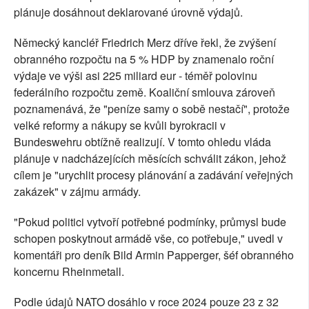
plánuje dosáhnout deklarované úrovně výdajů.
Německý kancléř Friedrich Merz dříve řekl, že zvýšení
obranného rozpočtu na 5 % HDP by znamenalo roční
výdaje ve výši asi 225 miliard eur - téměř polovinu
federálního rozpočtu země. Koaliční smlouva zároveň
poznamenává, že "peníze samy o sobě nestačí", protože
velké reformy a nákupy se kvůli byrokracii v
Bundeswehru obtížně realizují. V tomto ohledu vláda
plánuje v nadcházejících měsících schválit zákon, jehož
cílem je "urychlit procesy plánování a zadávání veřejných
zakázek" v zájmu armády.
"Pokud politici vytvoří potřebné podmínky, průmysl bude
schopen poskytnout armádě vše, co potřebuje," uvedl v
komentáři pro deník Bild Armin Papperger, šéf obranného
koncernu Rheinmetall.
Podle údajů NATO dosáhlo v roce 2024 pouze 23 z 32