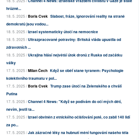
18. 5. 2025 /
Channel 4 News: Izraelské vraždění civilistů v Gaze je stále
hrůzně...
18. 5. 2025 /
Boris Cvek
Slabost, fráze, ignorování reality na straně
demokratů jsou vodou...
18. 5. 2025 /
Izrael systematicky útočí na nemocnice
18. 5. 2025 /
Ultrazpracované potraviny: Britská vláda upustila od
zdravotních ...
18. 5. 2025 /
Ukrajina hlásí největší útok dronů z Ruska od začátku
války
17. 5. 2025 /
Milan Čech
Když se oběť stane tyranem: Psychologie
kolektivního traumatu v pol...
17. 5. 2025 /
Boris Cvek
Trump zase útočí na Zelenského a chválí
Putina
17. 5. 2025 /
Channel 4 News: "Když se podívám do očí mých dětí,
nevím, jestli ta...
17. 5. 2025 /
Izrael obviněn z etnického očišťování poté, co zabil 140 lidí
za po...
17. 5. 2025 /
Jak zázračné léky na hubnutí mění fungování našeho těla