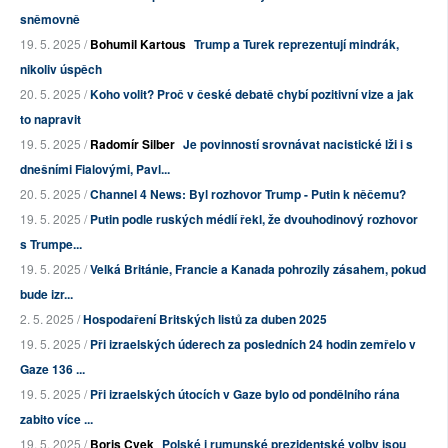
sněmovně
19. 5. 2025 /
Bohumil Kartous
Trump a Turek reprezentují mindrák,
nikoliv úspěch
20. 5. 2025 /
Koho volit? Proč v české debatě chybí pozitivní vize a jak
to napravit
19. 5. 2025 /
Radomír Silber
Je povinností srovnávat nacistické lži i s
dnešními Fialovými, Pavl...
20. 5. 2025 /
Channel 4 News: Byl rozhovor Trump - Putin k něčemu?
19. 5. 2025 /
Putin podle ruských médií řekl, že dvouhodinový rozhovor
s Trumpe...
19. 5. 2025 /
Velká Británie, Francie a Kanada pohrozily zásahem, pokud
bude izr...
2. 5. 2025 /
Hospodaření Britských listů za duben 2025
19. 5. 2025 /
Při izraelských úderech za posledních 24 hodin zemřelo v
Gaze 136 ...
19. 5. 2025 /
Při izraelských útocích v Gaze bylo od pondělního rána
zabito více ...
19. 5. 2025 /
Boris Cvek
Polské i rumunské prezidentské volby jsou