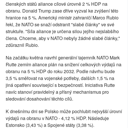
členských států aliance cílové úrovně 2 % HDP na
obranu. Donald Trump zase dříve vyzval ke zvýšení této
hranice na 5 %. Americký ministr zahraničí Marco Rubio
řekl, že NATO se snaží odstranit "slabé články" ve své
struktuře. "Síla aliance je určena silou jejího nejslabšího
člena. Chceme, aby v NATO nebyly žádné slabé články,"
zdůraznil Rubio.
Na začátku května navrhl generální tajemník NATO Mark
Rutte zemím aliance plán na snížení celkových výdajů na
obranu na 5 % HDP do roku 2032. Podle návrhu bude
3,5 % směřovat na vojenské potřeby, dalších 1,5 % na
jiná opatření související s bezpečností. Iniciativa Rutte
navíc stanoví pravidelný a přísný mechanismus pro
sledování dosahování těchto cílů.
K dnešnímu dni se Polsko může pochlubit nejvyšší úrovní
výdajů na obranu v NATO - 4,12 % HDP. Následuje
Estonsko (3,43 %) a Spojené státy (3,38 %).