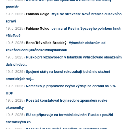
premiér
19. 5. 2025 /
Fabiano Golgo
Mysl ve střevech: Nová hranice duševního
zdraví
19. 5. 2025 /
Fabiano Golgo
Je návrat Kevina Spaceyho pohřbem hnutí
#MeToo?
19. 5. 2025 /
Beno Trávníček Brodský
Výsměch občanům od
zakaždoucenujakéhokolivkapitalismu
19. 5. 2025 /
Rusko při rozhovorech v Istanbulu vyhrožovalo obsazením
dalších dvo...
19. 5. 2025 /
Spojené státy na konci roku zahájí jednání o stažení
amerických voj...
19. 5. 2025 /
Německo je připraveno zvýšit výdaje na obranu na 5 %
HDP
19. 5. 2025 /
Rosstat konstatoval trojnásobné zpomalení ruské
ekonomiky
19. 5. 2025 /
EU se připravuje na formální obvinění Ruska z použití
chemických zb...
19. 5. 2025 /