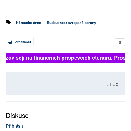
Německo dnes
|
Budoucnost evropské obrany
0
Vytisknout
ě závisejí na finančních příspěvcích čtenářů. Prosíme
4758
Diskuse
Přihlásit