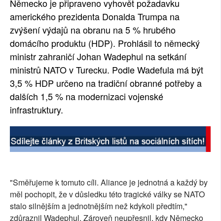
Německo je připraveno vyhovět požadavku
SOCIÁLNÍ SÍTĚ
amerického prezidenta Donalda Trumpa na
zvýšení výdajů na obranu na 5 % hrubého
RUBRIKY
domácího produktu (HDP). Prohlásil to německý
ministr zahraničí Johan Wadephul na setkání
PLNÁ VERZE STRÁNEK
ministrů NATO v Turecku. Podle Wadefula má být
3,5 % HDP určeno na tradiční obranné potřeby a
dalších 1,5 % na modernizaci vojenské
infrastruktury.
"Směřujeme k tomuto cíli. Aliance je jednotná a každý by
měl pochopit, že v důsledku této tragické války se NATO
stalo silnějším a jednotnějším než kdykoli předtím,"
zdůraznil Wadephul. Zároveň neupřesnil, kdy Německo