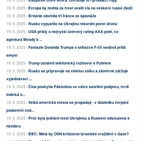
Kaspické moře umírá. Ohrožuje to i produkci ropy
19. 5. 2025 /
Evropa by mohla za trest uvalit cla na veškeré ruské zboží
19. 5. 2025 /
Británie obvinila tři Íránce ze špionáže
19. 5. 2025 /
Rusko vypustilo na Ukrajinu rekordní počet dronů
19. 5. 2025 /
USA přišly o nejvyšší úvěrový rating AAA poté, co
agentura Moody's ...
19. 5. 2025 /
Fantazie Donalda Trumpa o stíhačce F-55 nedává příliš
smysl
19. 5. 2025 /
Trump oznámil telefonický rozhovor s Putinem
19. 5. 2025 /
Rusko se připravuje na vleklou válku a záměrně zdržuje
vyjednávací ...
19. 5. 2025 /
Čína poskytla Pákistánu ve válce satelitní podporu, tvrdí
indická o...
19. 5. 2025 /
Velká americká města se propadají - v důsledku čerpání
podzemní vod...
19. 5. 2025 /
Proč byla jednání mezi Ukrajinou a Ruskem odsouzena k
nezdaru
19. 5. 2025 /
BBC: Měla by OSN kritizovat Izraelské vraždění v Gaze?