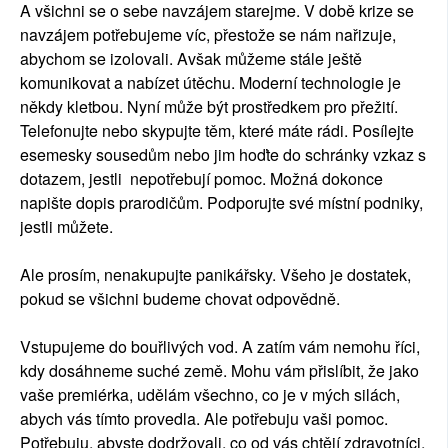
A všichni se o sebe navzájem starejme. V době krize se
navzájem potřebujeme víc, přestože se nám nařizuje,
abychom se izolovali. Avšak můžeme stále ještě
komunikovat a nabízet útěchu. Moderní technologie je
někdy kletbou. Nyní může být prostředkem pro přežití.
Telefonujte nebo skypujte těm, které máte rádi. Posílejte
esemesky sousedům nebo jim hoďte do schránky vzkaz s
dotazem, jestli nepotřebují pomoc. Možná dokonce
napište dopis prarodičům. Podporujte své místní podniky,
jestli můžete.
Ale prosím, nenakupujte panikářsky. Všeho je dostatek,
pokud se všichni budeme chovat odpovědně.
Vstupujeme do bouřlivých vod. A zatím vám nemohu říci,
kdy dosáhneme suché země. Mohu vám přislíbit, že jako
vaše premiérka, udělám všechno, co je v mých silách,
abych vás tímto provedla. Ale potřebuju vaši pomoc.
Potřebuju, abyste dodržovali, co od vás chtějí zdravotníci,