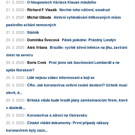
21. 3. 2020 /
O hloupostech Václava Klause mladšího
21. 3. 2020 /
Richard F. Vlasák
Nechte toho válčení, soudruzi
21. 3. 2020 /
Michal Giboda
Aktivní vyhledávání infikovaných místo
pasivního sčítání nemocných
21. 3. 2020 /
Státník
20. 3. 2020 /
Dominika Švecová
Pátek poledne: Prázdný Londýn
20. 3. 2020 /
Aleš Vrbata
Brazílie: rychlé šíření infekce na jihu, zavírání
měst na severu
20. 3. 2020 /
Boris Cvek
Proč jsme tak fascinování Lombardií a ne
spíše Norskem?
20. 3. 2020 /
Lidé nejsou vůbec informovaní a bojí se
20. 3. 2020 /
ČRo: Jak koronavirus ovlivní české školství? Učitelé musí
slevit, d...
20. 3. 2020 /
Britská vláda bude hradit platy zaměstnancům firem, které
v důsledk...
20. 3. 2020 /
Koronavirus a zdraví na Ostravsku
20. 3. 2020 /
Čínské vládní dokumenty: První případy nákazy
koronavirem byly zazn...