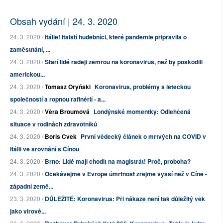
Obsah vydání | 24. 3. 2020
24. 3. 2020 /
Itálie! Italští hudebníci, které pandemie připravila o
zaměstnání, ...
24. 3. 2020 /
Staří lidé raději zemřou na koronavirus, než by poškodili
americkou...
24. 3. 2020 /
Tomasz Oryński
Koronavirus, problémy s leteckou
společností a ropnou rafinérií - a...
24. 3. 2020 /
Věra Broumová
Londýnské momentky: Odlehčená
situace v rodinách zdravotníků
24. 3. 2020 /
Boris Cvek
První vědecký článek o mrtvých na COVID v
Itálii ve srovnání s Čínou
24. 3. 2020 /
Brno: Lidé mají chodit na magistrát! Proč, proboha?
24. 3. 2020 /
Očekávejme v Evropě úmrtnost zřejmě vyšší než v Číně -
západní země...
23. 3. 2020 /
DŮLEŽITÉ: Koronavirus: Při nákaze není tak důležitý věk
jako virové...