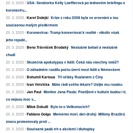
20. 3. 2020 /
USA: Senátorka Kelly Loefflerová po lednovém briefingu o
koronaviru...
20. 3. 2020 /
Karel Dolejší
Krize z roku 2008 byla ve srovnání s tou
současnou malým předkrmem
20. 3. 2020 /
Koronavirus: Trump konvertoval k realitě - nikoliv však
jeho republ...
20. 3. 2020 /
Beno Trávníček Brodský
Neslušně bohatí a neslušně
chudí
20. 3. 2020 /
Skutečná apokalypsa v Itálii: Čeká nás všechny totéž?
20. 3. 2020 /
O záhadném rozdílu počtu úmrtí mezi Itálií a Německem
20. 3. 2020 /
Bohumil Kartous
Tři oříšky Ruslanem z Číny
20. 3. 2020 /
Ivan Větvička
Máte rádi svého lékaře? Ušijte mu roušku
20. 3. 2020 /
Jan Paul
Monitor Jana Paula: Postiženi v kultuře budou i ti,
co nejsou moc v...
20. 3. 2020 /
Miloš Dokulil
Bylo to o Velikonocích?
20. 3. 2020 /
Fabiano Golgo
Memento mori, den druhý: Miliony Brazilců
znovu protestovaly proti ...
20. 3. 2020 /
Současně padá trh s akciemi i dluhopisy