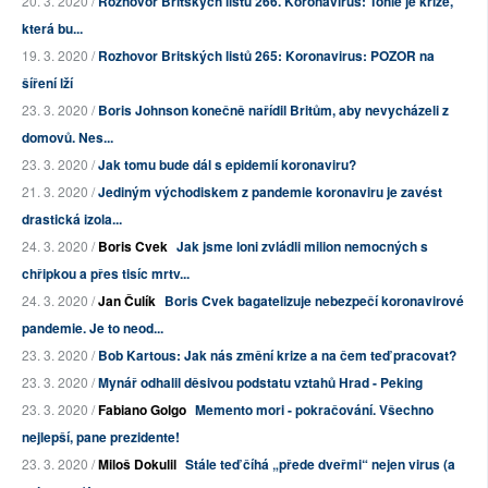
20. 3. 2020 /
Rozhovor Britských listů 266. Koronavirus: Tohle je krize,
která bu...
19. 3. 2020 /
Rozhovor Britských listů 265: Koronavirus: POZOR na
šíření lží
23. 3. 2020 /
Boris Johnson konečně nařídil Britům, aby nevycházeli z
domovů. Nes...
23. 3. 2020 /
Jak tomu bude dál s epidemií koronaviru?
21. 3. 2020 /
Jediným východiskem z pandemie koronaviru je zavést
drastická izola...
24. 3. 2020 /
Boris Cvek
Jak jsme loni zvládli milion nemocných s
chřipkou a přes tisíc mrtv...
24. 3. 2020 /
Jan Čulík
Boris Cvek bagatelizuje nebezpečí koronavirové
pandemie. Je to neod...
23. 3. 2020 /
Bob Kartous: Jak nás změní krize a na čem teď pracovat?
23. 3. 2020 /
Mynář odhalil děsivou podstatu vztahů Hrad - Peking
23. 3. 2020 /
Fabiano Golgo
Memento mori - pokračování. Všechno
nejlepší, pane prezidente!
23. 3. 2020 /
Miloš Dokulil
Stále teď číhá „přede dveřmi“ nejen virus (a