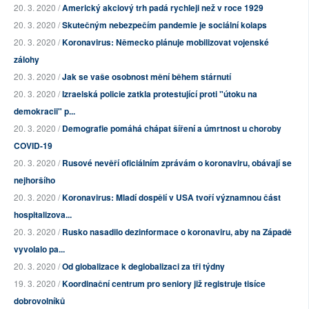
20. 3. 2020 /
Americký akciový trh padá rychleji než v roce 1929
20. 3. 2020 /
Skutečným nebezpečím pandemie je sociální kolaps
20. 3. 2020 /
Koronavirus: Německo plánuje mobilizovat vojenské
zálohy
20. 3. 2020 /
Jak se vaše osobnost mění během stárnutí
20. 3. 2020 /
Izraelská policie zatkla protestující proti "útoku na
demokracii" p...
20. 3. 2020 /
Demografie pomáhá chápat šíření a úmrtnost u choroby
COVID-19
20. 3. 2020 /
Rusové nevěří oficiálním zprávám o koronaviru, obávají se
nejhoršího
20. 3. 2020 /
Koronavirus: Mladí dospělí v USA tvoří významnou část
hospitalizova...
20. 3. 2020 /
Rusko nasadilo dezinformace o koronaviru, aby na Západě
vyvolalo pa...
20. 3. 2020 /
Od globalizace k deglobalizaci za tři týdny
19. 3. 2020 /
Koordinační centrum pro seniory již registruje tisíce
dobrovolníků