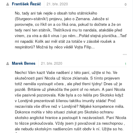
František Řezáč
21. bře. 2020
0
No, tady ani tak nejde o obsah toho státnického
(Sturgeon=státník!) projevu, jako o Zemana. Jakože si
porovnejte, co říkll on a co říká ona, pokud to dočtete a že on
tedy není ten státník, Třeštíková mu to nandala, atakdále před
virem, za vira a dá-li virus i po něm...Pořád stejná písnička...Teď
mi napadá: Kolik asi měl stát za totáče v zásobě roušek a
respirátorů? Možná by něco věděl Vojta Filip...
Marek Benes
21. bře. 2020
1
Nechci Vám kazit Vaše nadšení z této paní, užijte si ho. Ve
skutečnosti paní Nicola už tězce zklamala. S tímto projevem
totiž neměla vystoupit včera , ale před třemi týdny! Dnes už je
pozdě. Británie už překočila the point of no return. A paní Nicola
vše pasivně pozorovala. Kde byla a co ŕešila pro Skotsko když
v Londýně prezentovali šílenou taktiku imunity stáda! Proč
nezavírala vše dříve než v Londýně? Nějaké kompetence měla.
Dokonce mohla v této situaci ziskat pro Skotsko ochranu
skotsko anglické hranice a postoupit k nezávoslosti. Paní Nicola
to tězce prokoučovala. Vždy jsem ji považoval za neschopnou ,
ale nebudu skotským nadšencům rušit obdiv k ní. Užijte so ho.