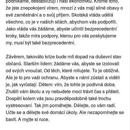
podnikáme, destabilizují i naši ekonomiku. Kromě toho,
že jste znepokojeni virem, mnozí z vás mají silné obavy o
své zaměstnání a o svůj příjem. Skotská vláda udělá
všechno, co je v našich silách, abychom vás podpořili.
Jako vláda vás žádáme, abyste učinili bezprecedentní
kroky, takže míra podpory, kterou pro vás poskytujeme
my, musí být také bezprecedentní.
Závěrem, takováto krize bude mít dopad na duševní stav
občanů. Starším lidem: žádáme vás, abyste se izolovali
od svých vnoučat. Od těch, které milujete. To je obtížné.
Ale je to pro vaši ochranu. Abyste s námi zůstali a viděli
je, jak vyrůstají. Dětem: vím, že tohle je podivná doba.
Zrušili vám školu a vy nebudete moci trávit čas s přáteli.
Dospělí kolem vás jsou pravděpodobně také trochu
vystresovaní. Tak jim pomáhejte. Dělejte, co vám radí.
Učte se a dělejte své domácí úkoly. Ale nezapomínejte se
bavit. A myjte si ruce.