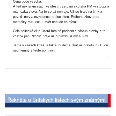
Čena bude vysoká.
A teď některým stačí ke stěstí , že paní skotská PM vystoupí a
má hezká slova. Na to se už nehraje. Už se hraje na činy a
pevné nervy, rozhodnost a disciplínu. Proboha zbavte se
mentality roku 2019, svět nebude co býval!
Celá politická elita, která fatálně podcenila nástup hrozby a to
včetně paní Nicoly, hraje už o přežití. A my s nimi.
Jsme v časech krize, a tak si budeme řikat už pravdu jo? Budu
nepříjemný s krutě upřimný.