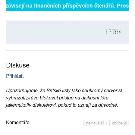
ě závisejí na finančních příspěvcích čtenářů. Prosíme,
17704
Diskuse
Přihlásit
Upozorňujeme, že Britské listy jako soukromý server si
vyhrazují právo blokovat přístup na diskusní fóra
jakémukoliv diskutérovi, pokud to uznají za důvodné.
Komentáře
nejnovější
oblíbené