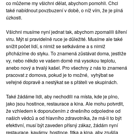
co můžeme my všichni dělat, abychom pomohli. Chci
také nabídnout povzbuzení v době, o níž vím, že je plná
úzkosti.
Všichni musíme nyní jednat tak, abychom zpomalili šíření
viru. Mýt si pravidelně ruce je důležité. Musíme ale také
snížit počet lidí, s nimiž se setkáváme a s nimiž
přicházíme do styku. To znamená zůstávat doma, jestliže
vy, nebo někdo ve vašem domě má vysokou teplotu,
anebo nový a trvalý kašel. Pro všechny z nás to znamená
pracovat z domova, pokud je to možné, vyhýbat se
veřejné dopravě a nestýkat se s přáteli ve skupinách.
Také žádáme lidi, aby nechodili na místa, kde je plno,
jako jsou hostince, restaurace a kina. Ale mohu potvrdit,
že vzhledem k doporučením z dnešního odpoledne od
našich vědců a od hlavního zdravotníka, že má-li to být
efektivní, musí být zaveden přísný zákaz, žádám nyní
restaurace, kavárny, hostince, fitka a kina, aby zrušila