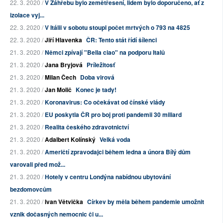
22. 3. 2020 /
V Záhřebu bylo zemětřesení, lidem bylo doporučeno, ať z
izolace vyj...
22. 3. 2020 /
V Itálii v sobotu stoupl počet mrtvých o 793 na 4825
22. 3. 2020 /
Jiří Hlavenka
ČR: Tento stát řídí šílenci
21. 3. 2020 /
Němci zpívají "Bella ciao" na podporu Italů
21. 3. 2020 /
Jana Bryjová
Príležitosť
21. 3. 2020 /
Milan Čech
Doba virová
21. 3. 2020 /
Jan Molič
Konec je tady!
21. 3. 2020 /
Koronavirus: Co očekávat od čínské vlády
21. 3. 2020 /
EU poskytla ČR pro boj proti pandemii 30 miliard
21. 3. 2020 /
Realita českého zdravotnictví
21. 3. 2020 /
Adalbert Kolínský
Velká voda
21. 3. 2020 /
Američtí zpravodajci během ledna a února Bílý dům
varovali před mož...
21. 3. 2020 /
Hotely v centru Londýna nabídnou ubytování
bezdomovcům
21. 3. 2020 /
Ivan Větvička
Církev by měla během pandemie umožnit
vznik dočasných nemocnic či u...