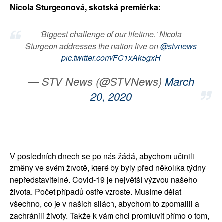
Nicola Sturgeonová, skotská premiérka:
SOCIÁLNÍ SÍTĚ
'Biggest challenge of our lifetime.' Nicola
RUBRIKY
Sturgeon addresses the nation live on
@stvnews
pic.twitter.com/FC1xAk5gxH
PLNÁ VERZE STRÁNEK
— STV News (@STVNews)
March
20, 2020
V posledních dnech se po nás žádá, abychom učinili
změny ve svém životě, které by byly před několika týdny
nepředstavitelné. Covid-19 je největší výzvou našeho
života. Počet případů ostře vzroste. Musíme dělat
všechno, co je v našich silách, abychom to zpomalili a
zachránili životy. Takže k vám chci promluvit přímo o tom,