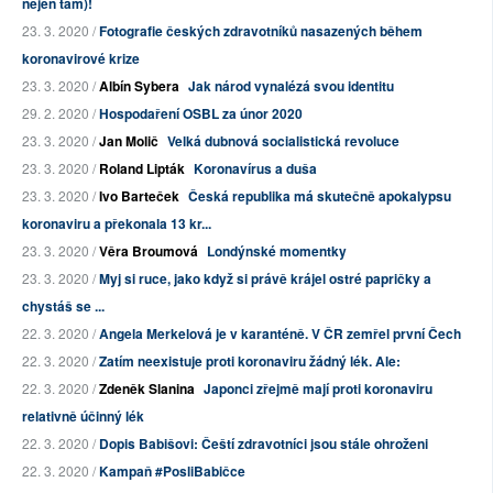
nejen tam)!
23. 3. 2020 /
Fotografie českých zdravotníků nasazených během
koronavirové krize
23. 3. 2020 /
Albín Sybera
Jak národ vynalézá svou identitu
29. 2. 2020 /
Hospodaření OSBL za únor 2020
23. 3. 2020 /
Jan Molič
Velká dubnová socialistická revoluce
23. 3. 2020 /
Roland Lipták
Koronavírus a duša
23. 3. 2020 /
Ivo Barteček
Česká republika má skutečně apokalypsu
koronaviru a překonala 13 kr...
23. 3. 2020 /
Věra Broumová
Londýnské momentky
23. 3. 2020 /
Myj si ruce, jako když si právě krájel ostré papričky a
chystáš se ...
22. 3. 2020 /
Angela Merkelová je v karanténě. V ČR zemřel první Čech
22. 3. 2020 /
Zatím neexistuje proti koronaviru žádný lék. Ale:
22. 3. 2020 /
Zdeněk Slanina
Japonci zřejmě mají proti koronaviru
relativně účinný lék
22. 3. 2020 /
Dopis Babišovi: Čeští zdravotníci jsou stále ohroženi
22. 3. 2020 /
Kampaň #PosliBabičce