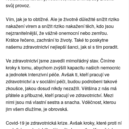
svůj provoz.
Vím, jak je to obtížné. Ale je životně důležité snížit riziko
nakažení virem a snížit riziko nakažení těch, kdo jsou
nejzranitelnější, že vážně onemocní nebo zemřou.
Krátce řečeno, zachrání to životy. Také to poskytne
našemu zdravotnictví nejlepší šanci, jak si s tím poradit.
Ve zdravotnictví jsme zavedli mimořádný stav. Činíme
kroky k tomu, abychom zvýšili kapacitu našich nemocnic
a jednotek intenzivní péče. Avšak ti, kteří pracují ve
zdravotnictví a v sociální péči, budou podrobeni takové
zkoušce, jakou dosud nikdy nezažili. Většina z nás má
přátele a příbuzné, kteří pracují ve zdravotnictví. Mezi
nimi jsou má vlastní sestra a snacha. Vděčnost, kterou
jim všem dlužíme, je obrovská.
Covid-19 je zdravotnická krize. Avšak kroky, které proti ní