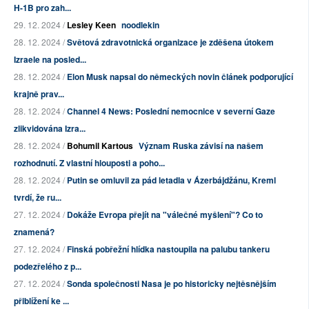
H-1B pro zah...
29. 12. 2024 /
Lesley Keen
noodlekin
28. 12. 2024 /
Světová zdravotnická organizace je zděšena útokem
Izraele na posled...
28. 12. 2024 /
Elon Musk napsal do německých novin článek podporující
krajně prav...
28. 12. 2024 /
Channel 4 News: Poslední nemocnice v severní Gaze
zlikvidována Izra...
28. 12. 2024 /
Bohumil Kartous
Význam Ruska závisí na našem
rozhodnutí. Z vlastní hlouposti a poho...
28. 12. 2024 /
Putin se omluvil za pád letadla v Ázerbájdžánu, Kreml
tvrdí, že ru...
27. 12. 2024 /
Dokáže Evropa přejít na "válečné myšlení"? Co to
znamená?
27. 12. 2024 /
Finská pobřežní hlídka nastoupila na palubu tankeru
podezřelého z p...
27. 12. 2024 /
Sonda společnosti Nasa je po historicky nejtěsnějším
přiblížení ke ...