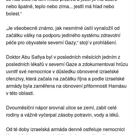
nebo špatně, teplo nebo zima... jestli má hlad nebo
bolest.“
„Je všeobecně známo, jak nesmírné úsilí vynaložil od
začátku války na podporu jediného systému zdravotní
péče pro obyvatele severní Gazy,“ stojí v prohlášení.
Doktor Abu Safiya byl v posledních měsících jedním z
posledních lékařů v severní Gaze a zdokumentoval hrůzu
uvnitř své nemocnice v důsledku obnovené izraelské
ofenzivy, která začala na začátku října a podle izraelské
armády byla zaměřena na obnovení přítomnosti Hamásu
v této oblasti.
Dvouměsíční nápor srovnal ulice se zemí, zabil celé
rodiny a vážně vyčerpal zásoby potravin, vody a léků.
Od té doby izraelská armáda denně ostřeluje nemocnici