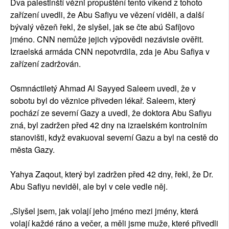
Dva palestinští vězni propuštění tento víkend z tohoto
zařízení uvedli, že Abu Safiyu ve vězení viděli, a další
bývalý vězeň řekl, že slyšel, jak se čte abú Safíjovo
jméno. CNN nemůže jejich výpovědi nezávisle ověřit.
Izraelská armáda CNN nepotvrdila, zda je Abu Safiya v
zařízení zadržován.
Osmnáctiletý Ahmad Al Sayyed Saleem uvedl, že v
sobotu byl do věznice přiveden lékař. Saleem, který
pochází ze severní Gazy a uvedl, že doktora Abu Safiyu
zná, byl zadržen před 42 dny na izraelském kontrolním
stanovišti, když evakuoval severní Gazu a byl na cestě do
města Gazy.
Yahya Zaqout, který byl zadržen před 42 dny, řekl, že Dr.
Abu Safiyu neviděl, ale byl v cele vedle něj.
„Slyšel jsem, jak volají jeho jméno mezi jmény, která
volají každé ráno a večer, a měli jsme muže, které přivedli