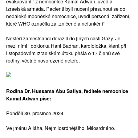
evakuováni,“ z nemocnice Kamal Adwan, uvedla
izraelská armáda. Pacienti byli nuceni přesunout se do
nedaleké indonéské nemocnice, uvedl personál zařízení,
které WHO označila za „zničené a nefunkční“.
Někteří zaměstnanci dorazili do jiných částí Gazy. Je
mezi nimi i doktorka Hani Badran, kardioložka, která při
listopadovém izraelském útoku přišla o 17 členů své
rodiny, včetně novorozené neteře.
Rodina Dr. Hussama Abu Safiya, ředitele nemocnice
Kamal Adwan píše:
Pondělí 30. prosince 2024
Ve jménu Alláha, Nejmilosrdnějšího, Milosrdného.