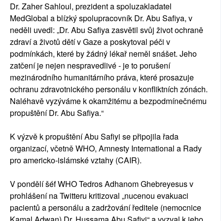
Dr. Zaher Sahloul, prezident a spoluzakladatel
MedGlobal a blízký spolupracovník Dr. Abu Safiya, v
neděli uvedl: „Dr. Abu Safiya zasvětil svůj život ochraně
zdraví a životů dětí v Gaze a poskytoval péči v
podmínkách, které by žádný lékař neměl snášet. Jeho
zatčení je nejen nespravedlivé - je to porušení
mezinárodního humanitárního práva, které prosazuje
ochranu zdravotnického personálu v konfliktních zónách.
Naléhavě vyzýváme k okamžitému a bezpodmínečnému
propuštění Dr. Abu Safiya.“
K výzvě k propuštění Abu Safiyi se připojila řada
organizací, včetně WHO, Amnesty International a Rady
pro americko-islámské vztahy (CAIR).
V pondělí šéf WHO Tedros Adhanom Ghebreyesus v
prohlášení na Twitteru kritizoval „nucenou evakuaci
pacientů a personálu a zadržování ředitele (nemocnice
Kamal Adwan) Dr. Hussama Abu Safiyi“ a vyzval k jeho