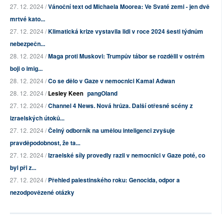
27. 12. 2024 /
Vánoční text od Michaela Moorea: Ve Svaté zemi - jen dvě
mrtvé kato...
27. 12. 2024 /
Klimatická krize vystavila lidi v roce 2024 šesti týdnům
nebezpečn...
28. 12. 2024 /
Maga proti Muskovi: Trumpův tábor se rozdělil v ostrém
boji o imig...
28. 12. 2024 /
Co se dělo v Gaze v nemocnici Kamal Adwan
28. 12. 2024 /
Lesley Keen
pangOland
27. 12. 2024 /
Channel 4 News. Nová hrůza. Další otřesné scény z
izraelských útoků...
27. 12. 2024 /
Čelný odborník na umělou inteligenci zvyšuje
pravděpodobnost, že ta...
27. 12. 2024 /
Izraelské síly provedly razii v nemocnici v Gaze poté, co
byl při z...
27. 12. 2024 /
Přehled palestinského roku: Genocida, odpor a
nezodpovězené otázky