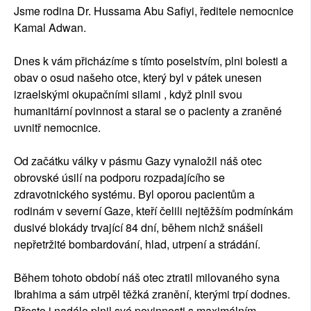
Jsme rodina Dr. Hussama Abu Safiyi, ředitele nemocnice
Kamal Adwan.
Dnes k vám přicházíme s tímto poselstvím, plni bolesti a
obav o osud našeho otce, který byl v pátek unesen
izraelskými okupačními silami , když plnil svou
humanitární povinnost a staral se o pacienty a zraněné
uvnitř nemocnice.
Od začátku války v pásmu Gazy vynaložil náš otec
obrovské úsilí na podporu rozpadajícího se
zdravotnického systému. Byl oporou pacientům a
rodinám v severní Gaze, kteří čelili nejtěžším podmínkám
dusivé blokády trvající 84 dní, během nichž snášeli
nepřetržité bombardování, hlad, utrpení a strádání.
Během tohoto období náš otec ztratil milovaného syna
Ibrahima a sám utrpěl těžká zranění, kterými trpí dodnes.
Přesto i nadále plnil své povinnosti s maximálním