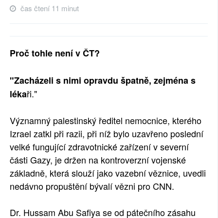
čas čtení 11 minut
SOCIÁLNÍ SÍTĚ
RUBRIKY
Proč tohle není v ČT?
PLNÁ VERZE STRÁNEK
"Zacházeli s nimi opravdu špatně, zejména s
ři."
léka
Významný palestinský ředitel nemocnice, kterého
Izrael zatkl při razii, při níž bylo uzavřeno poslední
velké fungující zdravotnické zařízení v severní
části Gazy, je držen na kontroverzní vojenské
základně, která slouží jako vazební věznice, uvedli
nedávno propuštění bývalí vězni pro CNN.
Dr. Hussam Abu Safiya se od pátečního zásahu