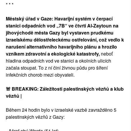
* * *
Městský úřad v Gaze: Havarijní systém v čerpací
stanici odpadních vod „7B“ ve čtvrti Al-Zaytoun na
jihovýchodě města Gazy byl vystaven prudkému
izraelskému dělostřeleckému ostřelování, což vedlo k
narušení alternativního havarijního plánu a hrozilo
vznikem zdravotní a ekologické katastrofy,
neboť
hladina odpadních vod ve stanici a okolních ulicích
začala stoupat. To z ní činí živnou půdu pro šíření
infekčních chorob mezi obyvateli.
🚨 BREAKING: Záležitosti palestinských vězňů a klub
vězňů |
Během 24 hodin bylo v izraelské vazbě zavražděno 5
palestinských vězňů z Gazy:
- Ašraf abú Warda (51 let)