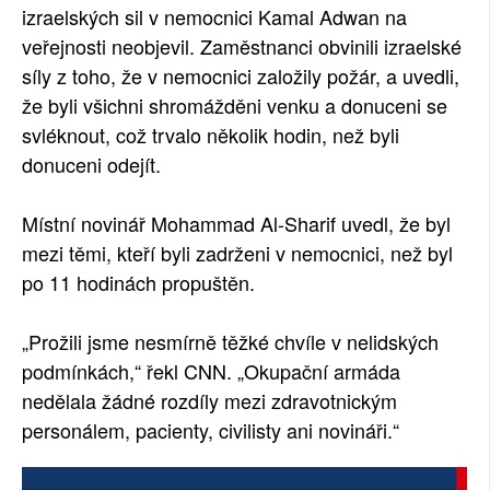
izraelských sil v nemocnici Kamal Adwan na
veřejnosti neobjevil. Zaměstnanci obvinili izraelské
síly z toho, že v nemocnici založily požár, a uvedli,
že byli všichni shromážděni venku a donuceni se
svléknout, což trvalo několik hodin, než byli
donuceni odejít.
Místní novinář Mohammad Al-Sharif uvedl, že byl
mezi těmi, kteří byli zadrženi v nemocnici, než byl
po 11 hodinách propuštěn.
„Prožili jsme nesmírně těžké chvíle v nelidských
podmínkách,“ řekl CNN. „Okupační armáda
nedělala žádné rozdíly mezi zdravotnickým
personálem, pacienty, civilisty ani novináři.“