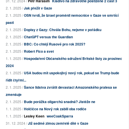
31. 12. 2024 /
Petr Haraším
Kladivo na zdravotně postižené 2 část 3
2. 1. 2025 /
Jak přežít v Gaze
2. 1. 2025 /
OSN tvrdí, že Izrael proměnil nemocnice v Gaze ve smrtící
pasti
2. 1. 2025 /
Dopisy z Gazy: Chvála Bohu, nejsme v pořádku
2. 1. 2025 /
ChatGPT versus the Guardian
2. 1. 2025 /
BBC: Co chtějí Rusové pro rok 2025?
2. 1. 2025 /
Robert Fico a svet
1. 1. 2025 /
Hospodaření Občanského sdružení Britské listy za prosinec
2024
2. 1. 2025 /
USA budou mít uspokojivý nový rok, pokud se Trump bude
řídit čtyřmi...
2. 1. 2025 /
Šance lidstva zvrátit devastaci Amazonského pralesa se
zmenšuje
2. 1. 2025 /
Bude porážka oligarchů snadná? Jistěže ne
1. 1. 2025 /
Holčičce na Nový rok zabili oba rodiče
1. 1. 2025 /
Lesley Keen
weeCoakSparra
31. 12. 2024 /
Již sedmé zimou zemřelé dítě v Gaze