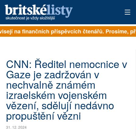
sejí na finančních příspěvcích čtenářů. Prosíme, přis
PŘIHLÁSIT
AKTUÁLNÍ VYDÁNÍ
ARCHIV
CNN: Ředitel nemocnice v
Gaze je zadržován v
ROZHOVORY
nechvalně známém
TÉMATA
izraelském vojenském
vězení, sdělují nedávno
NEJČTENĚJŠÍ ZA 7 DNÍ
propuštění vězni
AUTOŘI
31. 12. 2024
PŘÍSPĚVKY NA PROVOZ