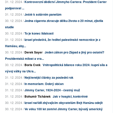
31. 12. 2024 /
Kontroverzní dědictví Jimmyho Cartera: Prezident Carter
podporoval ...
31. 12. 2024 /
Ještě k solárním panelům
30. 12. 2024 /
Jedna cigareta zkracuje délku života o 20 minut, zjistila
studie
30. 12. 2024 /
To je konec lidskosti
31. 12. 2024 /
Izrael předstírá, že ředitel palestinské nemocnice je z
Hamásu, aby...
30. 12. 2024 /
Derek Sayer
Jeden zákon pro Západ a jiný pro ostatní?
Prezidentská milost a vra...
30. 12. 2024 /
Boris Cvek
Vnitropolitická bilance roku 2024: kupní síla a
vývoj války na Ukra...
31. 12. 2024 /
Nejčtenější články za poslední rok
31. 12. 2024 /
In memoriam: Dobrý občan
31. 12. 2024 /
Jimmy Carter, 1924-2024 - čestný muž
31. 12. 2024 /
Bohumír Tichánek
Jak v hospici, konkrétně
30. 12. 2024 /
Izrael nařídil zbývajícím obyvatelům Bejt Hanúnu odejít
30. 12. 2024 /
Ve věku 100 let zemřel Jimmy Carter, bývalý americký