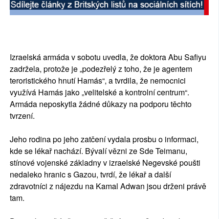
Izraelská armáda v sobotu uvedla, že doktora Abu Safiyu
zadržela, protože je „podezřelý z toho, že je agentem
teroristického hnutí Hamás“, a tvrdila, že nemocnici
využívá Hamás jako „velitelské a kontrolní centrum“.
Armáda neposkytla žádné důkazy na podporu těchto
tvrzení.
Jeho rodina po jeho zatčení vydala prosbu o informaci,
kde se lékař nachází. Bývalí vězni ze Sde Teimanu,
stínové vojenské základny v izraelské Negevské poušti
nedaleko hranic s Gazou, tvrdí, že lékař a další
zdravotníci z nájezdu na Kamal Adwan jsou drženi právě
tam.