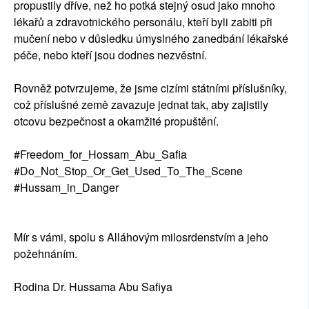
propustily dříve, než ho potká stejný osud jako mnoho
lékařů a zdravotnického personálu, kteří byli zabiti při
mučení nebo v důsledku úmyslného zanedbání lékařské
péče, nebo kteří jsou dodnes nezvěstní.
Rovněž potvrzujeme, že jsme cizími státními příslušníky,
což příslušné země zavazuje jednat tak, aby zajistily
otcovu bezpečnost a okamžité propuštění.
#Freedom_for_Hossam_Abu_Safia
#Do_Not_Stop_Or_Get_Used_To_The_Scene
#Hussam_in_Danger
Mír s vámi, spolu s Alláhovým milosrdenstvím a jeho
požehnáním.
Rodina Dr. Hussama Abu Safiya