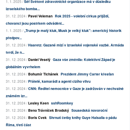
1. 1. 2025 /
Šéf Světové zdravotnické organizace má v důsledku
izraelského bomba...
31. 12. 2024 /
Pavel Veleman
Rok 2025 - volební cirkus přijíždí,
chovanci jsou postrkem odváděni...
1. 1. 2025 /
„Trump je malý kluk, Musk je velký kluk": americký historik
předpov...
31. 12. 2024 /
Haaretz: Gazané mizí v izraelské vojenské vazbě. Armáda
tvrdí, že n...
31. 12. 2024 /
Daniel Veselý
Gaza vše změnila: Kolektivní Západ je
globálním vyvrhelem
31. 12. 2024 /
Bohumír Tichánek
Prezident Jimmy Carter křesťan
31. 12. 2024 /
Přátelé, kamarádi a agenti cizího vlivu
31. 12. 2024 /
CNN: Ředitel nemocnice v Gaze je zadržován v nechvalně
známém izr...
31. 12. 2024 /
Lesley Keen
sshRoomkey
31. 12. 2024 /
Beno Trávníček Brodský
Sousedská novoroční
31. 12. 2024 /
Boris Cvek
Shrnutí četby knihy Guye Halsalla o pádu
Říma, třetí část