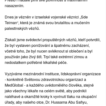
nasazením.
Dnes je vězněn v izraelské vojenské věznici „Sde
Teiman“, která je známá svou brutalitou a mučením
palestinských vězňů.
Získali jsme svědectví propuštěných vězňů, kteří potvrdili,
že byl vystaven ponižování a špatnému zacházení,
včetně toho, že byl nucen svléknout si oblečení a byl
používán jako živý štít. Trpí také extrémní zimou a
nedostatkem potřebné lékařské péče.
Vyzýváme mezinárodní instituce, lidskoprávní organizace
- konkrétně Světovou zdravotnickou organizaci a
MedGlobal - a každého uvědomělého člověka, stejně
jako všechny lékaře na celém světě, aby podnikli
naléhavé a okamžité kroky k vyvinutí tlaku na okupační
úřady, aby našeho otce, Dr. Hussama Abu Safiyu,