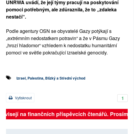
UNRWA uvádí, že její týmy pracují na poskytování
pomoci potřebným, ale zdůraznila, že to „zdaleka
nestačí“.
Podle agentury OSN se obyvatelé Gazy potýkají s
„extrémním nedostatkem potravin“ a že v Pásmu Gazy
„hrozí hladomor“ vzhledem k nedostatku humanitární
pomoci ve světle pokračující izraelské genocidy.
Izrael, Palestina, Blízký a Střední východ
1
Vytisknout
ávisejí na finančních příspěvcích čtenářů. Prosíme, př