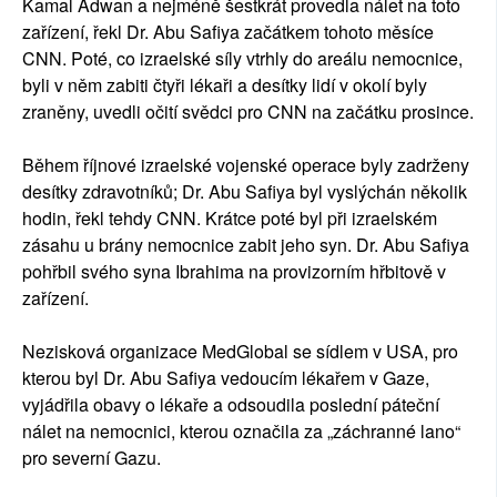
Kamal Adwan a nejméně šestkrát provedla nálet na toto
zařízení, řekl Dr. Abu Safiya začátkem tohoto měsíce
CNN. Poté, co izraelské síly vtrhly do areálu nemocnice,
byli v něm zabiti čtyři lékaři a desítky lidí v okolí byly
zraněny, uvedli očití svědci pro CNN na začátku prosince.
Během říjnové izraelské vojenské operace byly zadrženy
desítky zdravotníků; Dr. Abu Safiya byl vyslýchán několik
hodin, řekl tehdy CNN. Krátce poté byl při izraelském
zásahu u brány nemocnice zabit jeho syn. Dr. Abu Safiya
pohřbil svého syna Ibrahima na provizorním hřbitově v
zařízení.
Nezisková organizace MedGlobal se sídlem v USA, pro
kterou byl Dr. Abu Safiya vedoucím lékařem v Gaze,
vyjádřila obavy o lékaře a odsoudila poslední páteční
nálet na nemocnici, kterou označila za „záchranné lano“
pro severní Gazu.