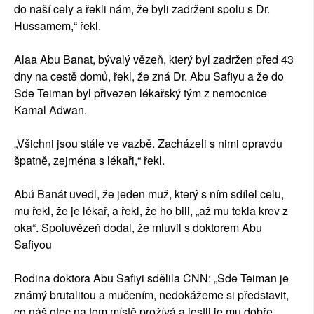
do naší cely a řekli nám, že byli zadrženi spolu s Dr.
Hussamem,“ řekl.
Alaa Abu Banat, bývalý vězeň, který byl zadržen před 43
dny na cestě domů, řekl, že zná Dr. Abu Safiyu a že do
Sde Teiman byl přivezen lékařský tým z nemocnice
Kamal Adwan.
„Všichni jsou stále ve vazbě. Zacházeli s nimi opravdu
špatně, zejména s lékaři,“ řekl.
Abú Banát uvedl, že jeden muž, který s ním sdílel celu,
mu řekl, že je lékař, a řekl, že ho bili, „až mu tekla krev z
oka“. Spoluvězeň dodal, že mluvil s doktorem Abu
Safiyou
Rodina doktora Abu Safiyi sdělila CNN: „Sde Teiman je
známý brutalitou a mučením, nedokážeme si představit,
co náš otec na tom místě prožívá a jestli je mu dobře