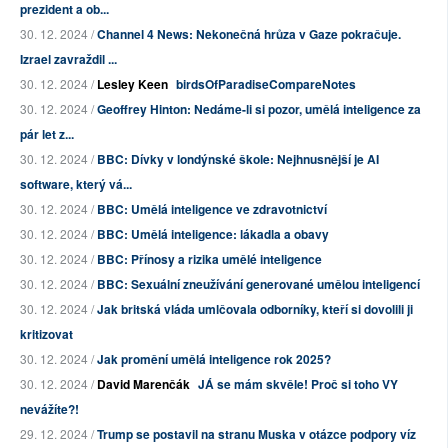
prezident a ob...
30. 12. 2024 /
Channel 4 News: Nekonečná hrůza v Gaze pokračuje.
Izrael zavraždil ...
30. 12. 2024 /
Lesley Keen
birdsOfParadiseCompareNotes
30. 12. 2024 /
Geoffrey Hinton: Nedáme-li si pozor, umělá inteligence za
pár let z...
30. 12. 2024 /
BBC: Dívky v londýnské škole: Nejhnusnější je AI
software, který vá...
30. 12. 2024 /
BBC: Umělá inteligence ve zdravotnictví
30. 12. 2024 /
BBC: Umělá inteligence: lákadla a obavy
30. 12. 2024 /
BBC: Přínosy a rizika umělé inteligence
30. 12. 2024 /
BBC: Sexuální zneužívání generované umělou inteligencí
30. 12. 2024 /
Jak britská vláda umlčovala odborníky, kteří si dovolili ji
kritizovat
30. 12. 2024 /
Jak promění umělá inteligence rok 2025?
30. 12. 2024 /
David Marenčák
JÁ se mám skvěle! Proč si toho VY
nevážíte?!
29. 12. 2024 /
Trump se postavil na stranu Muska v otázce podpory víz