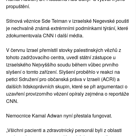
propuštění.
Stínová věznice Sde Teiman v izraelské Negevské poušti
je nechvalně známá extrémními podmínkami týrání, které
zdokumentovala CNN i další média.
V červnu Izrael přemístil stovky palestinských vězňů z
tohoto zadržovacího centra, uvedl státní zástupce u
izraelského Nejvyššího soudu během vůbec prvního
slyšení o tomto zařízení. Slyšení proběhlo v reakci na
petici Sdružení pro občanská práva v Izraeli (ACRI) a
dalších lidskoprávních skupin, které se při argumentaci o
uzavření provizorního vězení opíraly zejména o reportáže
CNN.
Nemocnice Kamal Adwan nyní přestala fungovat.
„Všichni pacienti a zdravotnický personál byli z oblasti