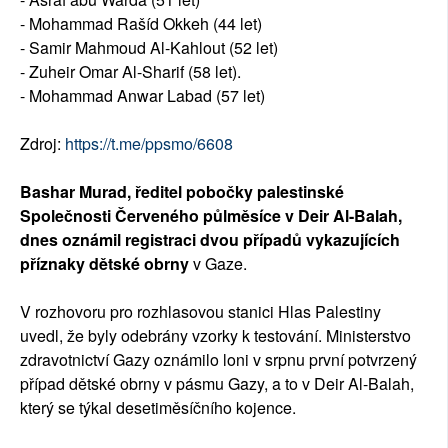
- Mohammad Rašíd Okkeh (44 let)
- Samir Mahmoud Al-Kahlout (52 let)
- Zuheir Omar Al-Sharif (58 let).
- Mohammad Anwar Labad (57 let)
Zdroj:
https://t.me/ppsmo/6608
Bashar Murad, ředitel pobočky palestinské
Společnosti Červeného půlměsíce v Deir Al-Balah,
dnes oznámil registraci dvou případů vykazujících
příznaky dětské obrny
v Gaze.
V rozhovoru pro rozhlasovou stanici Hlas Palestiny
uvedl, že byly odebrány vzorky k testování. Ministerstvo
zdravotnictví Gazy oznámilo loni v srpnu první potvrzený
případ dětské obrny v pásmu Gazy, a to v Deir Al-Balah,
který se týkal desetiměsíčního kojence.