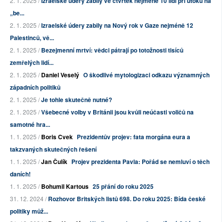
2. 1. 2025 /
Izraelské údery zabily ve čtvrtek nejméně 10 lidí při útoku na
„be...
2. 1. 2025 /
Izraelské údery zabily na Nový rok v Gaze nejméně 12
Palestinců, vě...
2. 1. 2025 /
Bezejmenní mrtví: vědci pátrají po totožnosti tisíců
zemřelých lidí...
2. 1. 2025 /
Daniel Veselý
O škodlivé mytologizaci odkazu významných
západních politiků
2. 1. 2025 /
Je tohle skutečně nutné?
2. 1. 2025 /
Všebecné volby v Británii jsou kvůli neúčasti voličů na
samotné hra...
1. 1. 2025 /
Boris Cvek
Prezidentův projev: fata morgána eura a
takzvaných skutečných řešení
1. 1. 2025 /
Jan Čulík
Projev prezidenta Pavla: Pořád se nemluví o těch
daních!
1. 1. 2025 /
Bohumil Kartous
25 přání do roku 2025
31. 12. 2024 /
Rozhovor Britských listů 698. Do roku 2025: Bída české
politiky můž...