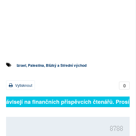
Izrael, Palestina, Blízký a Střední východ
0
Vytisknout
 závisejí na finančních příspěvcích čtenářů. Prosíme, 
8788