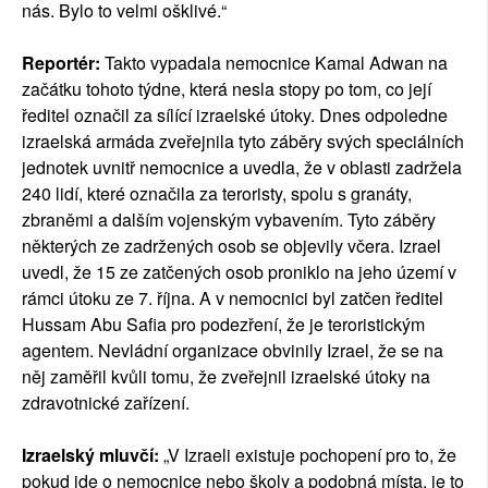
nás. Bylo to velmi ošklivé.“
Reportér:
Takto vypadala nemocnice Kamal Adwan na
začátku tohoto týdne, která nesla stopy po tom, co její
ředitel označil za sílící izraelské útoky. Dnes odpoledne
izraelská armáda zveřejnila tyto záběry svých speciálních
jednotek uvnitř nemocnice a uvedla, že v oblasti zadržela
240 lidí, které označila za teroristy, spolu s granáty,
zbraněmi a dalším vojenským vybavením. Tyto záběry
některých ze zadržených osob se objevily včera. Izrael
uvedl, že 15 ze zatčených osob proniklo na jeho území v
rámci útoku ze 7. října. A v nemocnici byl zatčen ředitel
Hussam Abu Safia pro podezření, že je teroristickým
agentem. Nevládní organizace obvinily Izrael, že se na
něj zaměřil kvůli tomu, že zveřejnil izraelské útoky na
zdravotnické zařízení.
Izraelský mluvčí:
„V Izraeli existuje pochopení pro to, že
pokud jde o nemocnice nebo školy a podobná místa, je to