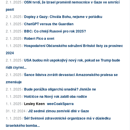
2. 1. 2025 /
OSN tvrdí, že Izrael proměnil nemocnice v Gaze ve smrtící
pasti
2. 1. 2025 /
Dopisy z Gazy: Chvála Bohu, nejsme v pořádku
2. 1. 2025 /
ChatGPT versus the Guardian
2. 1. 2025 /
BBC: Co chtějí Rusové pro rok 2025?
2. 1. 2025 /
Robert Fico a svet
1. 1. 2025 /
Hospodaření Občanského sdružení Britské listy za prosinec
2024
2. 1. 2025 /
USA budou mít uspokojivý nový rok, pokud se Trump bude
řídit čtyřmi...
2. 1. 2025 /
Šance lidstva zvrátit devastaci Amazonského pralesa se
zmenšuje
2. 1. 2025 /
Bude porážka oligarchů snadná? Jistěže ne
1. 1. 2025 /
Holčičce na Nový rok zabili oba rodiče
1. 1. 2025 /
Lesley Keen
weeCoakSparra
31. 12. 2024 /
Již sedmé zimou zemřelé dítě v Gaze
1. 1. 2025 /
Šéf Světové zdravotnické organizace má v důsledku
izraelského bomba...