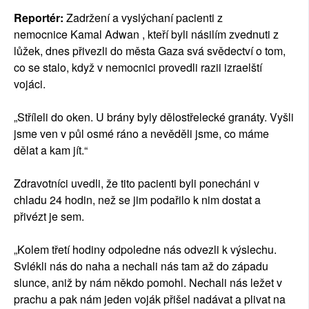
Reportér:
Zadržení a vyslýchaní pacienti z
nemocnice Kamal Adwan , kteří byli násilím zvednuti z
lůžek, dnes přivezli do města Gaza svá svědectví o tom,
co se stalo, když v nemocnici provedli razii izraelští
vojáci.
„Stříleli do oken. U brány byly dělostřelecké granáty. Vyšli
jsme ven v půl osmé ráno a nevěděli jsme, co máme
dělat a kam jít.“
Zdravotníci uvedli, že tito pacienti byli ponecháni v
chladu 24 hodin, než se jim podařilo k nim dostat a
přivézt je sem.
„Kolem třetí hodiny odpoledne nás odvezli k výslechu.
Svlékli nás do naha a nechali nás tam až do západu
slunce, aniž by nám někdo pomohl. Nechali nás ležet v
prachu a pak nám jeden voják přišel nadávat a plivat na