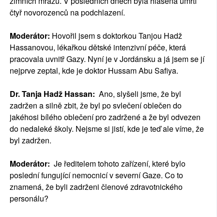
zimních mrazů. V posledních dnech byla hlášena úmrtí
čtyř novorozenců na podchlazení.
Moderátor:
Hovořil jsem s doktorkou Tanjou Hadž
Hassanovou, lékařkou dětské intenzivní péče, která
pracovala uvnitř Gazy. Nyní je v Jordánsku a já jsem se jí
nejprve zeptal, kde je doktor Hussam Abu Safiya.
Dr. Tanja Hadž Hassan:
Ano, slyšeli jsme, že byl
zadržen a silně zbit, že byl po svlečení oblečen do
jakéhosi bílého oblečení pro zadržené a že byl odvezen
do nedaleké školy. Nejsme si jistí, kde je teď ale víme, že
byl zadržen.
Moderátor:
Je ředitelem tohoto zařízení, které bylo
poslední fungující nemocnicí v severní Gaze. Co to
znamená, že byli zadrženi členové zdravotnického
personálu?