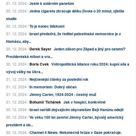
31. 12. 2024 /
Ještě k solárním panelům
30. 12. 2024 /
Jedna cigareta zkracuje délku života o 20 minut, zjistila
studie
30. 12. 2024 /
To je konec lidskosti
31. 12. 2024 /
Izrael předstírá, že ředitel palestinské nemocnice je z
Hamásu, aby...
30. 12. 2024 /
Derek Sayer
Jeden zákon pro Západ a jiný pro ostatní?
Prezidentská milost a vra...
30. 12. 2024 /
Boris Cvek
Vnitropolitická bilance roku 2024: kupní síla a
vývoj války na Ukra...
31. 12. 2024 /
Nejčtenější články za poslední rok
31. 12. 2024 /
In memoriam: Dobrý občan
31. 12. 2024 /
Jimmy Carter, 1924-2024 - čestný muž
31. 12. 2024 /
Bohumír Tichánek
Jak v hospici, konkrétně
30. 12. 2024 /
Izrael nařídil zbývajícím obyvatelům Bejt Hanúnu odejít
30. 12. 2024 /
Ve věku 100 let zemřel Jimmy Carter, bývalý americký
prezident a ob...
30. 12. 2024 /
Channel 4 News: Nekonečná hrůza v Gaze pokračuje.