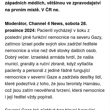
západních médiích, většinou ve zpravodajství
SOCIÁLNÍ SÍTĚ
na prvním místě. V ČR ne.
RUBRIKY
Moderátor, Channel 4 News, sobota 28.
PLNÁ VERZE STRÁNEK
Pacienti vycházejí v šoku z
prosince 2024:
poslední plně funkční nemocnice na severu Gazy,
zatímco Izrael podle svých slov zadržel ředitele
nemocnice a více než dvě stovky dalších osob.
Dobrý večer. Izraelská armáda tvrdí, že našla
munici, granáty a ruční zbraně, když vytlačila
pacienty a personál z jediné řádně fungující
nemocnice v severní Gaze a zadržela desítky lidí,
které podezřívá z toho, že jsou teroristy Hamásu,
což jsou zatím neověřená tvrzení, která nemocnice
i její ředitel vždy popírali.
Severní Gaza tak zůstává bez hlavní fungující