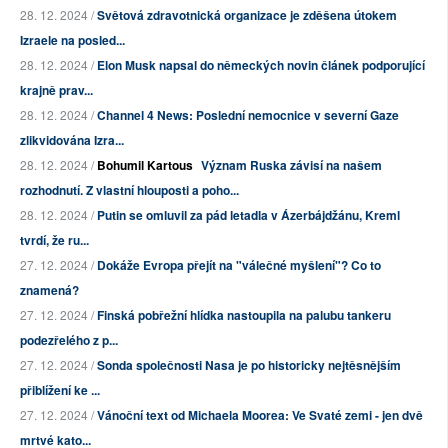
28. 12. 2024 /
Světová zdravotnická organizace je zděšena útokem
Izraele na posled...
28. 12. 2024 /
Elon Musk napsal do německých novin článek podporující
krajně prav...
28. 12. 2024 /
Channel 4 News: Poslední nemocnice v severní Gaze
zlikvidována Izra...
28. 12. 2024 /
Bohumil Kartous
Význam Ruska závisí na našem
rozhodnutí. Z vlastní hlouposti a poho...
28. 12. 2024 /
Putin se omluvil za pád letadla v Ázerbájdžánu, Kreml
tvrdí, že ru...
27. 12. 2024 /
Dokáže Evropa přejít na "válečné myšlení"? Co to
znamená?
27. 12. 2024 /
Finská pobřežní hlídka nastoupila na palubu tankeru
podezřelého z p...
27. 12. 2024 /
Sonda společnosti Nasa je po historicky nejtěsnějším
přiblížení ke ...
27. 12. 2024 /
Vánoční text od Michaela Moorea: Ve Svaté zemi - jen dvě
mrtvé kato...