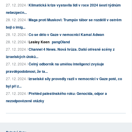
27. 12. 2024 /
Klimatická krize vystavila lidi v roce 2024 šesti týdnům
nebezpečn...
28. 12. 2024 /
Maga proti Muskovi: Trumpův tábor se rozdělil v ostrém
boji o imig...
28. 12. 2024 /
Co se dělo v Gaze v nemocnici Kamal Adwan
28. 12. 2024 /
Lesley Keen
pangOland
27. 12. 2024 /
Channel 4 News. Nová hrůza. Další otřesné scény z
izraelských útoků...
27. 12. 2024 /
Čelný odborník na umělou inteligenci zvyšuje
pravděpodobnost, že ta...
27. 12. 2024 /
Izraelské síly provedly razii v nemocnici v Gaze poté, co
byl při z...
27. 12. 2024 /
Přehled palestinského roku: Genocida, odpor a
nezodpovězené otázky