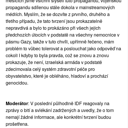
měsících jsme všichni slyšeli tuto propagandu, vojenskou
propagandu sdílenou stále dokola v mainstreamových
médiích. Myslím, že se dozvíte z prvního, druhého a
třetího případu, že tato tvrzení jsou prokazatelně
nepravdivá a bylo to prokázáno při všech jejich
předchozích útocích v podstatě na všechny nemocnice v
pásmu Gazy, takže v tuto chvíli, upřímně řečeno, mám
problém to vůbec tolerovat a poslouchat jako odpověď na
cokoli I kdyby to byla pravda, což se znovu a znovu
prokazuje, že není, izraelská armáda v podstatě
zdecimovala celý systém zdravotní péče pro
obyvatelstvo, které je obléháno, hladoví a prochází
genocidou.
Moderátor
: V poslední půlhodině IDF reagovaly na
zprávy o bití a svlékání zadržených a uvedly, že o tom
nemají žádné informace, ale konkrétní tvrzení budou
prošetřena.