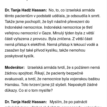
Dr. Tanja Hadž Hassan:
No, to, co izraelská armáda
těmto pacientům v podstatě udělala, je odsoudila k smrti.
Takže jsme pochopili, že byli násilně převezeni do
Indonéské nemocnice. Indonéská nemocnice je třetí
veřejnou nemocnicí v Gaze. Minulý týden byla z větší
části vyřazena z provozu. Byla zničena. Z větší části
nemá přístup k elektřině. Nemá přístup k tekoucí vodě a
zasažen byl také přívod kyslíku, takže nemohou
poskytovat kyslík.
Moderátor:
Izraelská armáda tvrdí, že s požárem nemá
žádnou spojitost. Říkají, že pacienty bezpečně
evakuovali, a tvrdí, že nemocnice byla vojenskou baštou
Hamásu. Toto tvrzení jsme již slyšeli. Neposkytli žádné
důkazy. Co si o tom myslíte?
Dr. Tanja Hadž Hassan:
Myslím, že po patnácti