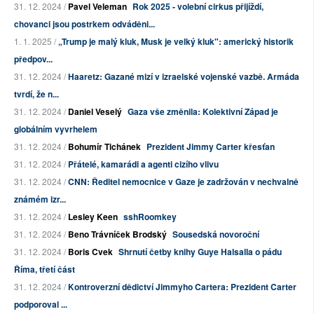
31. 12. 2024 /
Pavel Veleman
Rok 2025 - volební cirkus přijíždí,
chovanci jsou postrkem odváděni...
1. 1. 2025 /
„Trump je malý kluk, Musk je velký kluk": americký historik
předpov...
31. 12. 2024 /
Haaretz: Gazané mizí v izraelské vojenské vazbě. Armáda
tvrdí, že n...
31. 12. 2024 /
Daniel Veselý
Gaza vše změnila: Kolektivní Západ je
globálním vyvrhelem
31. 12. 2024 /
Bohumír Tichánek
Prezident Jimmy Carter křesťan
31. 12. 2024 /
Přátelé, kamarádi a agenti cizího vlivu
31. 12. 2024 /
CNN: Ředitel nemocnice v Gaze je zadržován v nechvalně
známém izr...
31. 12. 2024 /
Lesley Keen
sshRoomkey
31. 12. 2024 /
Beno Trávníček Brodský
Sousedská novoroční
31. 12. 2024 /
Boris Cvek
Shrnutí četby knihy Guye Halsalla o pádu
Říma, třetí část
31. 12. 2024 /
Kontroverzní dědictví Jimmyho Cartera: Prezident Carter
podporoval ...