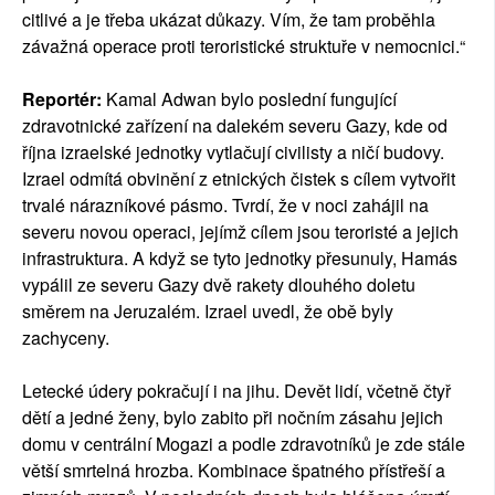
citlivé a je třeba ukázat důkazy. Vím, že tam proběhla
závažná operace proti teroristické struktuře v nemocnici.“
Reportér:
Kamal Adwan bylo poslední fungující
zdravotnické zařízení na dalekém severu Gazy, kde od
října izraelské jednotky vytlačují civilisty a ničí budovy.
Izrael odmítá obvinění z etnických čistek s cílem vytvořit
trvalé nárazníkové pásmo. Tvrdí, že v noci zahájil na
severu novou operaci, jejímž cílem jsou teroristé a jejich
infrastruktura. A když se tyto jednotky přesunuly, Hamás
vypálil ze severu Gazy dvě rakety dlouhého doletu
směrem na Jeruzalém. Izrael uvedl, že obě byly
zachyceny.
Letecké údery pokračují i na jihu. Devět lidí, včetně čtyř
dětí a jedné ženy, bylo zabito při nočním zásahu jejich
domu v centrální Mogazi a podle zdravotníků je zde stále
větší smrtelná hrozba. Kombinace špatného přístřeší a