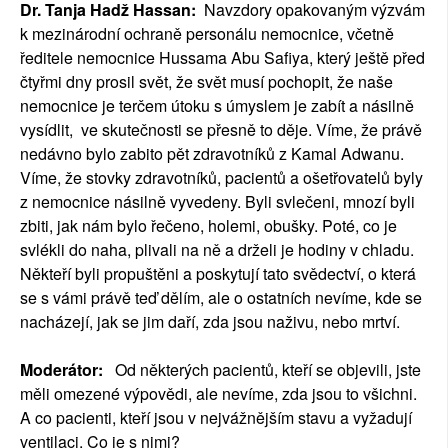
Dr. Tanja Hadž Hassan:
Navzdory opakovaným výzvám
k mezinárodní ochraně personálu nemocnice, včetně
ředitele nemocnice Hussama Abu Safiya, který ještě před
čtyřmi dny prosil svět, že svět musí pochopit, že naše
nemocnice je terčem útoku s úmyslem je zabít a násilně
vysídlit, ve skutečnosti se přesně to děje. Víme, že právě
nedávno bylo zabito pět zdravotníků z Kamal Adwanu.
Víme, že stovky zdravotníků, pacientů a ošetřovatelů byly
z nemocnice násilně vyvedeny. Byli svlečeni, mnozí byli
zbiti, jak nám bylo řečeno, holemi, obušky. Poté, co je
svlékli do naha, plivali na ně a drželi je hodiny v chladu.
Někteří byli propuštěni a poskytují tato svědectví, o která
se s vámi právě teď dělím, ale o ostatních nevíme, kde se
nacházejí, jak se jim daří, zda jsou naživu, nebo mrtví.
Moderátor:
Od některých pacientů, kteří se objevili, jste
měli omezené výpovědi, ale nevíme, zda jsou to všichni.
A co pacienti, kteří jsou v nejvážnějším stavu a vyžadují
ventilaci. Co je s nimi?