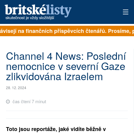
ávisejí na finančních příspěvcích čtenářů. Prosíme, př
PŘIHLÁSIT
AKTUÁLNÍ VYDÁNÍ
Channel 4 News: Poslední
ARCHIV
nemocnice v severní Gaze
zlikvidována Izraelem
ROZHOVORY
TÉMATA
28. 12. 2024
NEJČTENĚJŠÍ ZA 7 DNÍ
čas čtení 7 minut
AUTOŘI
PŘÍSPĚVKY NA PROVOZ
Toto jsou reportáže, jaké vidíte běžně v