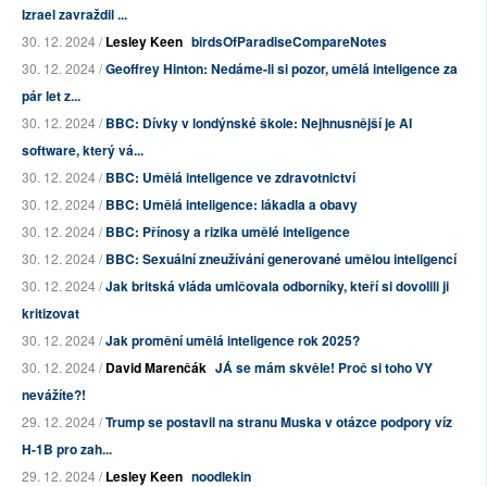
Izrael zavraždil ...
30. 12. 2024 /
Lesley Keen
birdsOfParadiseCompareNotes
30. 12. 2024 /
Geoffrey Hinton: Nedáme-li si pozor, umělá inteligence za
pár let z...
30. 12. 2024 /
BBC: Dívky v londýnské škole: Nejhnusnější je AI
software, který vá...
30. 12. 2024 /
BBC: Umělá inteligence ve zdravotnictví
30. 12. 2024 /
BBC: Umělá inteligence: lákadla a obavy
30. 12. 2024 /
BBC: Přínosy a rizika umělé inteligence
30. 12. 2024 /
BBC: Sexuální zneužívání generované umělou inteligencí
30. 12. 2024 /
Jak britská vláda umlčovala odborníky, kteří si dovolili ji
kritizovat
30. 12. 2024 /
Jak promění umělá inteligence rok 2025?
30. 12. 2024 /
David Marenčák
JÁ se mám skvěle! Proč si toho VY
nevážíte?!
29. 12. 2024 /
Trump se postavil na stranu Muska v otázce podpory víz
H-1B pro zah...
29. 12. 2024 /
Lesley Keen
noodlekin