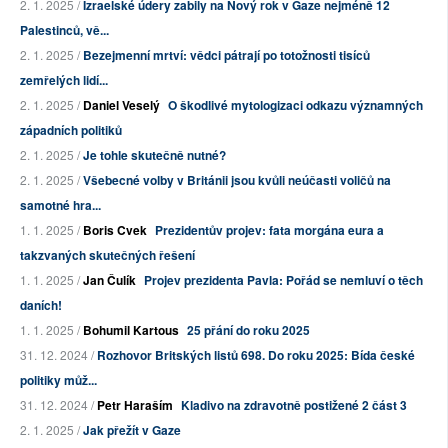
2. 1. 2025 /
Izraelské údery zabily na Nový rok v Gaze nejméně 12
Palestinců, vě...
2. 1. 2025 /
Bezejmenní mrtví: vědci pátrají po totožnosti tisíců
zemřelých lidí...
2. 1. 2025 /
Daniel Veselý
O škodlivé mytologizaci odkazu významných
západních politiků
2. 1. 2025 /
Je tohle skutečně nutné?
2. 1. 2025 /
Všebecné volby v Británii jsou kvůli neúčasti voličů na
samotné hra...
1. 1. 2025 /
Boris Cvek
Prezidentův projev: fata morgána eura a
takzvaných skutečných řešení
1. 1. 2025 /
Jan Čulík
Projev prezidenta Pavla: Pořád se nemluví o těch
daních!
1. 1. 2025 /
Bohumil Kartous
25 přání do roku 2025
31. 12. 2024 /
Rozhovor Britských listů 698. Do roku 2025: Bída české
politiky můž...
31. 12. 2024 /
Petr Haraším
Kladivo na zdravotně postižené 2 část 3
2. 1. 2025 /
Jak přežít v Gaze