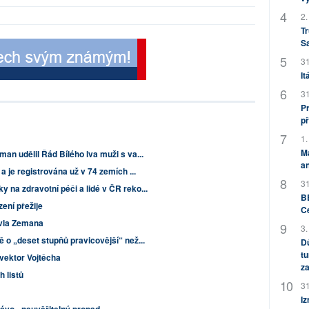
2.
Tr
S
31
It
31
Pr
př
1.
M
an udělil Řád Bílého lva muži s va...
an
 a je registrována už v 74 zemích ...
31
 na zdravotní péči a lidé v ČR reko...
BB
ení přežije
C
vla Zemana
3.
ě o „deset stupňů pravicovější“ než...
Dů
tu
 vektor Vojtěcha
za
h listů
31
Iz