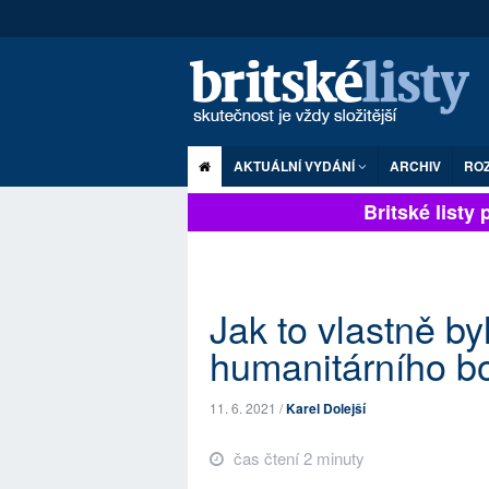
AKTUÁLNÍ VYDÁNÍ
ARCHIV
RO
Britské listy pl
Jak to vlastně b
humanitárního b
11. 6. 2021 /
Karel Dolejší
čas čtení 2 minuty