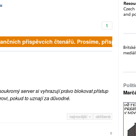
vu
1
inančních příspěvcích čtenářů. Prosíme, přispějte. ➥
Polit
soukromý server si vyhrazují právo blokovat přístup
Marč
rovi, pokud to uznají za důvodné.
nejnovější
oblíbené
0