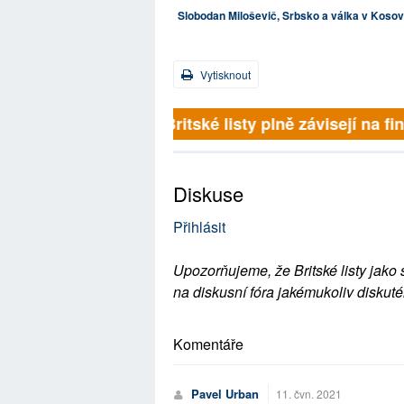
Slobodan Miloševič, Srbsko a válka v Koso
Vytisknout
Britské listy plně závisejí na f
Diskuse
Přihlásit
Upozorňujeme, že Britské listy jako 
na diskusní fóra jakémukoliv diskuté
Komentáře
Pavel Urban
11. čvn. 2021