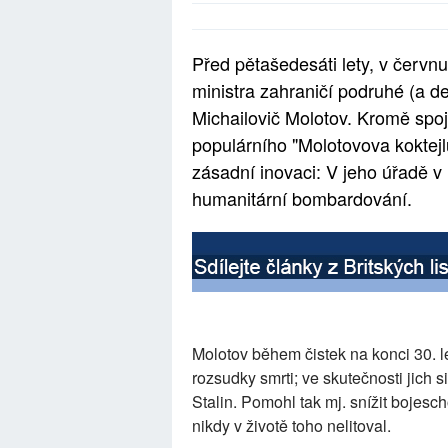
Před pětašedesáti lety, v červn
ministra zahraničí podruhé (a de
Michailovič Molotov. Kromě spo
populárního "Molotovova koktejl
zásadní inovaci: V jeho úřadě v 
humanitární bombardování.
Molotov během čistek na konci 30. le
rozsudky smrti; ve skutečnosti jich s
Stalin. Pomohl tak mj. snížit bojes
nikdy v životě toho nelitoval.