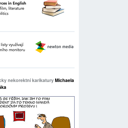
icky nekorektní karikatury
Michaela
áka