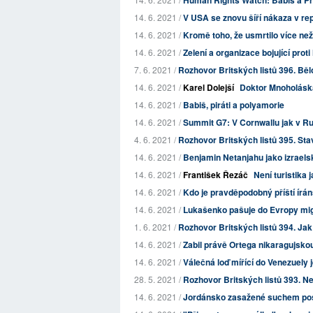
Human Rights Watch: Babiš a Pr
14. 6. 2021 /
V USA se znovu šíří nákaza v rep
14. 6. 2021 /
Kromě toho, že usmrtilo více než
14. 6. 2021 /
Zelení a organizace bojující proti
7. 6. 2021 /
Rozhovor Britských listů 396. Běl
14. 6. 2021 /
Karel Dolejší
Doktor Mnoholáska,
14. 6. 2021 /
Babiš, piráti a polyamorie
14. 6. 2021 /
Summit G7: V Cornwallu jak v R
4. 6. 2021 /
Rozhovor Britských listů 395. Sta
14. 6. 2021 /
Benjamin Netanjahu jako izraels
14. 6. 2021 /
František Řezáč
Není turistika j
14. 6. 2021 /
Kdo je pravděpodobný příští írá
14. 6. 2021 /
Lukašenko pašuje do Evropy mig
1. 6. 2021 /
Rozhovor Britských listů 394. Jak 
14. 6. 2021 /
Zabil právě Ortega nikaragujsko
14. 6. 2021 /
Válečná loď mířící do Venezuely
28. 5. 2021 /
Rozhovor Britských listů 393. N
14. 6. 2021 /
Jordánsko zasažené suchem post