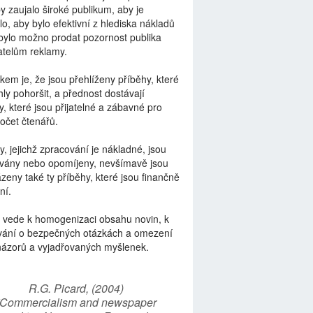
by zaujalo široké publikum, aby je
lo, aby bylo efektivní z hlediska nákladů
bylo možno prodat pozornost publika
telům reklamy.
kem je, že jsou přehlíženy příběhy, které
ly pohoršit, a přednost dostávají
y, které jsou přijatelné a zábavné pro
počet čtenářů.
y, jejichž zpracování je nákladné, jsou
vány nebo opomíjeny, nevšímavě jsou
zeny také ty příběhy, které jsou finančně
ní.
 vede k homogenizaci obsahu novin, k
vání o bezpečných otázkách a omezení
názorů a vyjadřovaných myšlenek.
R.G. Picard, (2004)
“Commercialism and newspaper