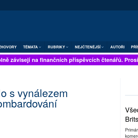
ZHOVORY
TÉMATA
RUBRIKY
NEJČTENĚJŠÍ
AUTOŘI
PŘÍ
ně závisejí na finančních příspěvcích čtenářů. Prosíme
ylo s vynálezem
ombardování
Všec
Brit
Primár
komerc