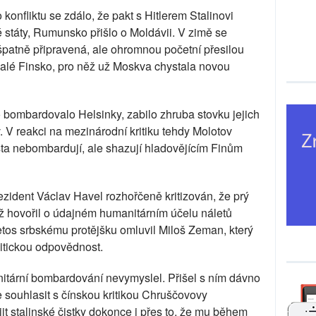
nfliktu se zdálo, že pakt s Hitlerem Stalinovi
é státy, Rumunsko přišlo o Moldávii. V zimě se
patně připravená, ale ohromnou početní přesilou
alé Finsko, pro něž už Moskva chystala novou
o bombardovalo Helsinky, zabilo zhruba stovku jejich
. V reakci na mezinárodní kritiku tehdy Molotov
města nebombardují, ale shazují hladovějícím Finům
ezident Václav Havel rozhořčeně kritizován, že prý
 hovořil o údajném humanitárním účelu náletů
etos srbskému protějšku omluvil Miloš Zeman, který
litickou odpovědnost.
nitární bombardování nevymyslel. Přišel s ním dávno
e souhlasit s čínskou kritikou Chruščovovy
it stalinské čistky dokonce i přes to, že mu během