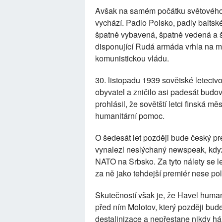
Avšak na samém počátku světového ko
vychází. Padlo Polsko, padly baltsk
špatně vybavená, špatně vedená a š
disponující Rudá armáda vrhla na m
komunistickou vládu.
30. listopadu 1939 sovětské letectv
obyvatel a zničilo asi padesát budov
prohlásil, že sovětští letci finská 
humanitární pomoc.
O šedesát let později bude český pr
vynalezl neslýchaný newspeak, když
NATO na Srbsko. Za tyto nálety se l
za ně jako tehdejší premiér nese po
Skutečností však je, že Havel huma
před ním Molotov, který později bud
destalinizace a nepřestane nikdy háj