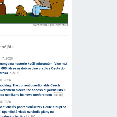
enější
. 7. 2026
smyslná hysterie kvůli imigrantům: Více než
 000 lidí se už dobrovolně vrátilo z Ceuty do
aroka
15397
 8. 2026
ocking: The current questionable Czech
vernment blocks the access of journalists it
es not like to its news conferences
15138
 8. 2026
čet obětí v pohraniční krizi v Ceutě stoupl na
, španělská vláda oznámila plány na
ybudování bariéry
11100