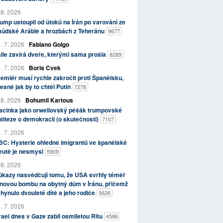
 8. 2026
ump ustoupil od útoků na Írán po varování ze
aúdské Arábie a hrozbách z Teheránu
9677
. 7. 2026
Fabiano Golgo
álie zavírá dveře, kterými sama prošla
8289
. 7. 2026
Boris Cvek
emiér musí rychle zakročit proti Španělsku,
esně jak by to chtěl Putin
7278
 8. 2026
Bohumil Kartous
acinka jako orwellovský pěšák trumpovské
titeze o demokracii (o skutečnosti)
7107
. 7. 2026
C: Hysterie ohledně imigrantů ve španělské
eutě je nesmysl
5909
 8. 2026
kazy nasvědčují tomu, že USA svrhly téměř
novou bombu na obytný dům v Íránu, přičemž
hynulo dvouleté dítě a jeho rodiče
5626
. 7. 2026
rael dnes v Gaze zabil osmiletou Ritu
4586