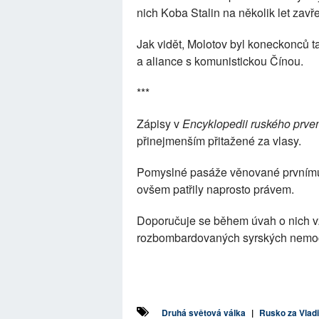
nich Koba Stalin na několik let zav
Jak vidět, Molotov byl koneckonců t
a aliance s komunistickou Čínou.
***
Zápisy v
Encyklopedii ruského prven
přinejmenším přitažené za vlasy.
Pomyslné pasáže věnované prvnímu 
ovšem patřily naprosto právem.
Doporučuje se během úvah o nich vzít
rozbombardovaných syrských nemoc
Druhá světová válka
|
Rusko za Vladi