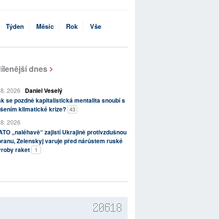
Týden
Měsíc
Rok
Vše
ílenější dnes
 8. 2026
Daniel Veselý
k se pozdně kapitalistická mentalita snoubí s
šením klimatické krize?
43
 8. 2026
TO „naléhavě“ zajistí Ukrajině protivzdušnou
ranu, Zelenskyj varuje před nárůstem ruské
ýroby raket
1
20618