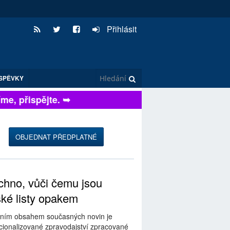
Přihlásit
SPĚVKY
, přispějte. ➥
OBJEDNAT PŘEDPLATNÉ
hno, vůči čemu jsou
ské listy opakem
ním obsahem současných novin je
ionalizované zpravodajství zpracované