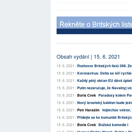
Obsah vydání | 15. 6. 2021
15. 6. 2021 /
Rozhovor Britských listů 398. Zem
15. 6. 2021 /
Koronavirus: Delta se šíří rychle
15. 6. 2021 /
Každý pátý občan EU dává úplatky
15. 6. 2021 /
Putin nezaručuje, že Navalnyj věz
15. 6. 2021 /
Boris Cvek
Paradoxy kolem Pa
15. 6. 2021 /
Nový izraelský kabinet bude ješt
15. 6. 2021 /
Petr Haraším
Vojtěchův vektor,
14. 6. 2021 /
Přidejte se ke komunitě Britskýc
15. 6. 2021 /
Boris Cvek
Božská komedie I
14. 6. 2021 /