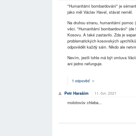
"Humanitární bombardování" je sémanti
jako měl Václav Havel, stávat neměl.
Na druhou stranu, humanitární pomoc (b
věci. "Humanitární bombardování" (de 
Kosovu. A také zastavilo. Zda je sepa
problematických kosovských uprchlíků 
odpovědět každý sám. Nikdo ale netvr
Nevím, jestli tohle má být omluva Vá
ani jedno nefunguje.
1 odpověď
Petr Haraším
11. čvn. 2021
molotovův chleba...