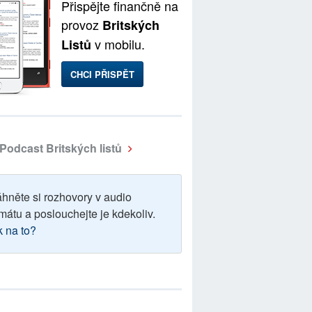
Přispějte finančně na
provoz
Britských
v mobilu.
Listů
CHCI PŘISPĚT
Podcast Britských listů
áhněte si rozhovory v audio
mátu a poslouchejte je kdekoliv.
k na to?