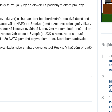
cký zkrat, jaký by se člověku s podobným citem pro jazyk,
yť fiktivní) a "humanitární bombardování" jsou dvě úplně jiné
facto válka NATO se Srbskem) mělo zastavit eskalující válku v
ratistické Kosovo ovládané klanovými mafiemi lepší, než milion
rozesetých po celé Evropě (a UCK s nimi), na to si musí
dil, že NATO pomáhá obyvatelům míst, které bombardovalo.
Nejčt
clava Havla nebo snaha o dehonestaci Ruska. V každém případě
31
Ne
48
M
1.
0
Sh
go
do
1.
Po
67
v