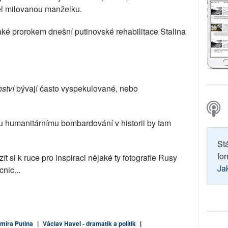
řel milovanou manželku.
aké prorokem dnešní putinovské rehabilitace Stalina
ství
bývají často vyspekulované, nebo
humanitárnímu bombardování v historii by tam
St
for
 si k ruce pro inspiraci nějaké ty fotografie Rusy
Ja
nic...
míra Putina
|
Václav Havel - dramatik a politik
|