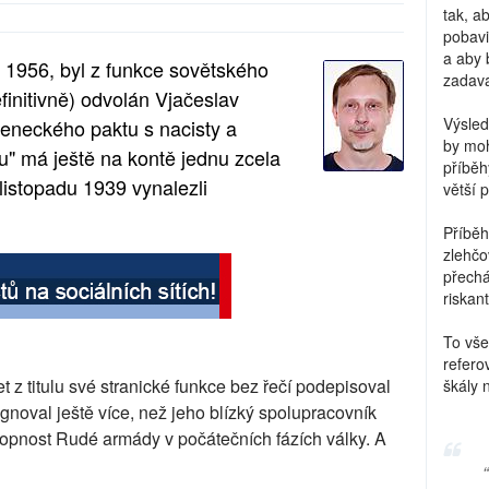
tak, a
pobavi
a aby 
u 1956, byl z funkce sovětského
zadava
finitivně) odvolán Vjačeslav
Výsled
jeneckého paktu s nacisty a
by moh
u" má ještě na kontě jednu zcela
příběh
listopadu 1939 vynalezli
větší 
Příběh
zlehčo
přechá
riskant
To vše
refero
t z titulu své stranické funkce bez řečí podepisoval
škály 
ignoval ještě více, než jeho blízký spolupracovník
chopnost Rudé armády v počátečních fázích války. A