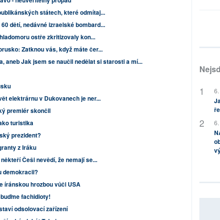
ávo - neuvěřitelný propad
ublikánských státech, které odmítaj...
 60 dětí, nedávné izraelské bombard...
 hladomoru ostře zkritizovaly kon...
orusko: Zatknou vás, když máte čer...
 aneb Jak jsem se naučil nedělat si starosti a mí...
Nejsd
usku
6.
vět elektrárnu v Dukovanech je ner...
Ja
ře
ký premiér skončil
6.
ako turistika
NA
nský prezident?
ob
ranty z Iráku
v
někteří Češi nevědí, že nemají se...
u demokracii?
 je íránskou hrozbou vůči USA
ebuďme fachidioty!
aví odsolovací zařízení