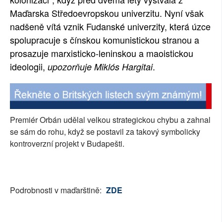
Maďarska Středoevropskou univerzitu. Nyní však
SOCIÁLNÍ SÍTĚ
nadšeně vítá vznik Fudanské univerzity, která úzce
RUBRIKY
spolupracuje s čínskou komunistickou stranou a
prosazuje marxisticko-leninskou a maoistickou
PLNÁ VERZE STRÁNEK
ideologii,
.
upozorňuje Miklós Hargitai
Premiér Orbán udělal velkou strategickou chybu a zahnal
se sám do rohu, když se postavil za takový symbolicky
kontroverzní projekt v Budapešti.
Podrobnosti v maďarštině:
ZDE