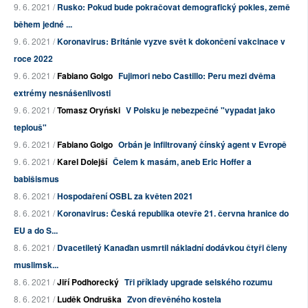
9. 6. 2021 /
Rusko: Pokud bude pokračovat demografický pokles, země
během jedné ...
9. 6. 2021 /
Koronavirus: Británie vyzve svět k dokončení vakcinace v
roce 2022
9. 6. 2021 /
Fabiano Golgo
Fujimori nebo Castillo: Peru mezi dvěma
extrémy nesnášenlivosti
9. 6. 2021 /
Tomasz Oryński
V Polsku je nebezpečné "vypadat jako
teplouš"
9. 6. 2021 /
Fabiano Golgo
Orbán je infiltrovaný čínský agent v Evropě
9. 6. 2021 /
Karel Dolejší
Čelem k masám, aneb Eric Hoffer a
babišismus
8. 6. 2021 /
Hospodaření OSBL za květen 2021
8. 6. 2021 /
Koronavirus: Česká republika otevře 21. června hranice do
EU a do S...
8. 6. 2021 /
Dvacetiletý Kanaďan usmrtil nákladní dodávkou čtyři členy
muslimsk...
8. 6. 2021 /
Jiří Podhorecký
Tři příklady upgrade selského rozumu
8. 6. 2021 /
Luděk Ondruška
Zvon dřevěného kostela