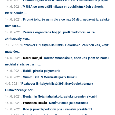
Human Rights Watch: Babiš a Právo - neuvěřitelný propad
14. 6. 2021 /
V USA se znovu šíří nákaza v republikánských státech,
které odmítaj...
14. 6. 2021 /
Kromě toho, že usmrtilo více než 60 dětí, nedávné izraelské
bombard...
14. 6. 2021 /
Zelení a organizace bojující proti hladomoru ostře
zkritizovaly kon...
7. 6. 2021 /
Rozhovor Britských listů 396. Bělorusko: Zatknou vás, když
máte čer...
14. 6. 2021 /
Karel Dolejší
Doktor Mnoholáska, aneb Jak jsem se naučil
nedělat si starosti a mí...
14. 6. 2021 /
Babiš, piráti a polyamorie
14. 6. 2021 /
Summit G7: V Cornwallu jak v Rusku
4. 6. 2021 /
Rozhovor Britských listů 395. Stavět elektrárnu v
Dukovanech je ner...
14. 6. 2021 /
Benjamin Netanjahu jako izraelský premiér skončil
14. 6. 2021 /
František Řezáč
Není turistika jako turistika
14. 6. 2021 /
Kdo je pravděpodobný příští íránský prezident?