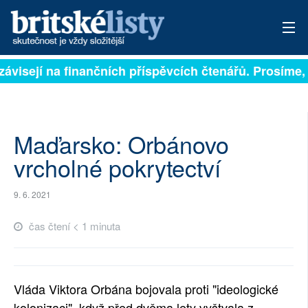
závisejí na finančních příspěvcích čtenářů. Prosíme, p
PŘIHLÁSIT
AKTUÁLNÍ VYDÁNÍ
ARCHIV
Maďarsko: Orbánovo
vrcholné pokrytectví
ROZHOVORY
9. 6. 2021
TÉMATA
čas čtení < 1 minuta
NEJČTENĚJŠÍ ZA 7 DNÍ
AUTOŘI
Vláda Viktora Orbána bojovala proti "ideologické
PŘÍSPĚVKY NA PROVOZ
kolonizaci", když před dvěma lety vyštvala z