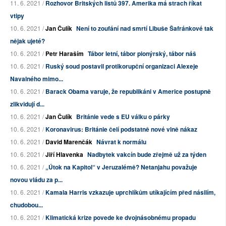
11. 6. 2021 /
Rozhovor Britských listů 397. Amerika má strach říkat
vtipy
10. 6. 2021 /
Jan Čulík
Není to zoufání nad smrtí Libuše Šafránkové tak
nějak ujeté?
10. 6. 2021 /
Petr Haraším
Tábor letní, tábor pionýrský, tábor náš
10. 6. 2021 /
Ruský soud postavil protikorupční organizaci Alexeje
Navalného mimo...
10. 6. 2021 /
Barack Obama varuje, že republikáni v Americe postupně
zlikvidují d...
10. 6. 2021 /
Jan Čulík
Británie vede s EU válku o párky
10. 6. 2021 /
Koronavirus: Británie čelí podstatně nové vlně nákaz
10. 6. 2021 /
David Marenčák
Návrat k normálu
10. 6. 2021 /
Jiří Hlavenka
Nadbytek vakcín bude zřejmě už za týden
10. 6. 2021 /
„Útok na Kapitol“ v Jeruzalémě? Netanjahu považuje
novou vládu za p...
10. 6. 2021 /
Kamala Harris vzkazuje uprchlíkům utíkajícím před násilím,
chudobou...
10. 6. 2021 /
Klimatická krize povede ke dvojnásobnému propadu