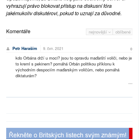
vyhrazují právo blokovat přístup na diskusní fóra
jakémukoliv diskutérovi, pokud to uznají za důvodné.
Komentáře
nejnovější
oblíbené
Petr Haraším
9. čvn. 2021
0
kdo Orbána drží u moci? jsou to opravdu maďarští voliči, nebo je
to kreml s pekinem? pomáhá Orbán politikou příklonu k
východním despociím maďarským voličům, nebo pomáhá
diktaturám?