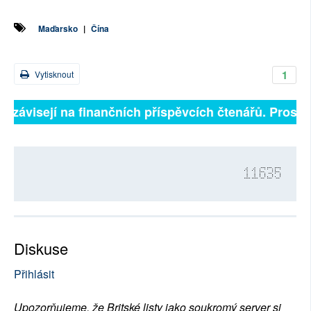
Maďarsko
|
Čína
1
Vytisknout
ně závisejí na finančních příspěvcích čtenářů. Prosíme
11635
Diskuse
Přihlásit
Upozorňujeme, že Britské listy jako soukromý server si