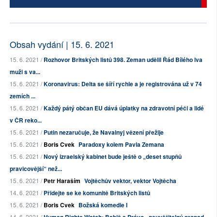
Obsah vydání | 15. 6. 2021
15. 6. 2021 /
Rozhovor Britských listů 398. Zeman udělil Řád Bílého lva
muži s va...
15. 6. 2021 /
Koronavirus: Delta se šíří rychle a je registrována už v 74
zemích ...
15. 6. 2021 /
Každý pátý občan EU dává úplatky na zdravotní péči a lidé
v ČR reko...
15. 6. 2021 /
Putin nezaručuje, že Navalnyj vězení přežije
15. 6. 2021 /
Boris Cvek
Paradoxy kolem Pavla Zemana
15. 6. 2021 /
Nový izraelský kabinet bude ještě o „deset stupňů
pravicovější“ než...
15. 6. 2021 /
Petr Haraším
Vojtěchův vektor, vektor Vojtěcha
14. 6. 2021 /
Přidejte se ke komunitě Britských listů
15. 6. 2021 /
Boris Cvek
Božská komedie I
14. 6. 2021 /