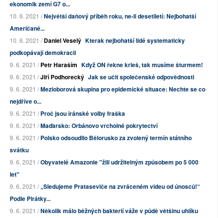
ekonomik zemí G7 o...
10. 6. 2021 /
Největší daňový příběh roku, ne-li desetiletí: Nejbohatší
Američané...
10. 6. 2021 /
Daniel Veselý
Kterak nejbohatší lidé systematicky
podkopávají demokracii
9. 6. 2021 /
Petr Haraším
Když ON řekne krleš, tak musíme šturmem!
9. 6. 2021 /
Jiří Podhorecký
Jak se učit společenské odpovědnosti
9. 6. 2021 /
Mezioborová skupina pro epidemické situace: Nechte se co
nejdříve o...
9. 6. 2021 /
Proč jsou íránské volby fraška
9. 6. 2021 /
Maďarsko: Orbánovo vrcholné pokrytectví
9. 6. 2021 /
Polsko odsoudilo Bělorusko za zvolený termín státního
svátku
9. 6. 2021 /
Obyvatelé Amazonie "žili udržitelným způsobem po 5 000
let"
9. 6. 2021 /
„Sledujeme Prataseviče na zvráceném videu od únosců!“
Podle Pirátky...
9. 6. 2021 /
Několik málo běžných bakterií váže v půdě většinu uhlíku