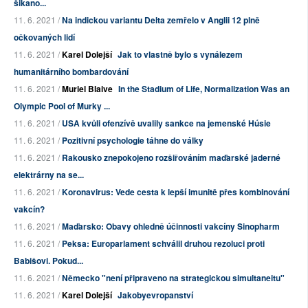
šikano...
11. 6. 2021 /
Na indickou variantu Delta zemřelo v Anglii 12 plně
očkovaných lidí
11. 6. 2021 /
Karel Dolejší
Jak to vlastně bylo s vynálezem
humanitárního bombardování
11. 6. 2021 /
Muriel Blaive
In the Stadium of Life, Normalization Was an
Olympic Pool of Murky ...
11. 6. 2021 /
USA kvůli ofenzívě uvalily sankce na jemenské Húsie
11. 6. 2021 /
Pozitivní psychologie táhne do války
11. 6. 2021 /
Rakousko znepokojeno rozšiřováním maďarské jaderné
elektrárny na se...
11. 6. 2021 /
Koronavirus: Vede cesta k lepší imunitě přes kombinování
vakcín?
11. 6. 2021 /
Maďarsko: Obavy ohledně účinnosti vakcíny Sinopharm
11. 6. 2021 /
Peksa: Europarlament schválil druhou rezoluci proti
Babišovi. Pokud...
11. 6. 2021 /
Německo "není připraveno na strategickou simultaneitu"
11. 6. 2021 /
Karel Dolejší
Jakobyevropanství