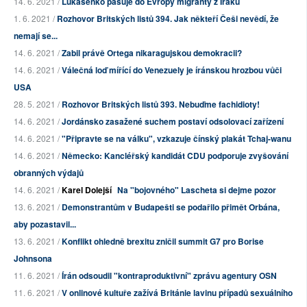
14. 6. 2021 /
Lukašenko pašuje do Evropy migranty z Iráku
1. 6. 2021 /
Rozhovor Britských listů 394. Jak někteří Češi nevědí, že
nemají se...
14. 6. 2021 /
Zabil právě Ortega nikaragujskou demokracii?
14. 6. 2021 /
Válečná loď mířící do Venezuely je íránskou hrozbou vůči
USA
28. 5. 2021 /
Rozhovor Britských listů 393. Nebuďme fachidioty!
14. 6. 2021 /
Jordánsko zasažené suchem postaví odsolovací zařízení
14. 6. 2021 /
"Připravte se na válku", vzkazuje čínský plakát Tchaj-wanu
14. 6. 2021 /
Německo: Kancléřský kandidát CDU podporuje zvyšování
obranných výdajů
14. 6. 2021 /
Karel Dolejší
Na "bojovného" Lascheta si dejme pozor
13. 6. 2021 /
Demonstrantům v Budapešti se podařilo přimět Orbána,
aby pozastavil...
13. 6. 2021 /
Konflikt ohledně brexitu zničil summit G7 pro Borise
Johnsona
11. 6. 2021 /
Írán odsoudil "kontraproduktivní" zprávu agentury OSN
11. 6. 2021 /
V onlinové kultuře zažívá Británie lavinu případů sexuálního