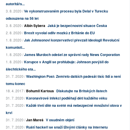
autoritářs...
3. 8. 2020 /
Ve vykonstruovaném procesu byla Delal v Turecku
odsouzena na 56 let
3. 8. 2020 /
Albín Sybera
Jaká je bezpečnostní situace Česka
2. 8. 2020 /
Brexit vyvolal odliv mozků z Británie do EU
1. 8. 2020 /
Jak Johnsonovi konzervativci převzali ideologii Revoluční
komunisti...
1. 8. 2020 /
James Murdoch odešel ze správní rady News Corporation
1. 8. 2020 /
Korupce v Anglii se prohlubuje: Johnson povýšil do
šlechtického sta...
31. 7. 2020 /
Washington Post: Zemřelo dalších padesát tisíc lidí a není
tomu konec
18. 4. 2017 /
Bohumil Kartous
Diskutujte na Britských listech
31. 7. 2020 /
Koronavirové infekci podléhají děti každého věku
31. 7. 2020 /
Každé třetí dítě na světě má nebezpečné množství olova v
krvi
31. 7. 2020 /
Jan Mareš
V osudném objetí
31. 7. 2020 /
Ruští hackeři se snaží lživými články na internetu