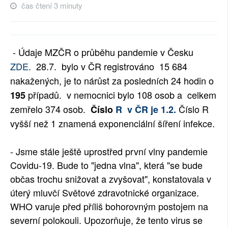
čas čtení 3 minuty
SOCIÁLNÍ SÍTĚ
RUBRIKY
- Údaje MZČR o průběhu pandemie v Česku
PLNÁ VERZE STRÁNEK
ZDE
. 28.7.
bylo v ČR registrováno
15 684
nakažených
, je to nárůst za posledních 24 hodin o
případů. v nemocnici bylo
108
osob a
celkem
195
zemřelo
374
osob.
Číslo R
Č
íslo
R v ČR je 1.2.
vyšší než 1 znamená exponenciální šíření infekce.
- Jsme stále ještě uprostřed první vlny pandemie
Covidu-19. Bude to "jedna vlna", která "se bude
občas trochu snižovat a zvyšovat", konstatovala v
úterý mluvčí Světové zdravotnické organizace.
WHO varuje před příliš bohorovným postojem na
severní polokouli. Upozorňuje, že tento virus se