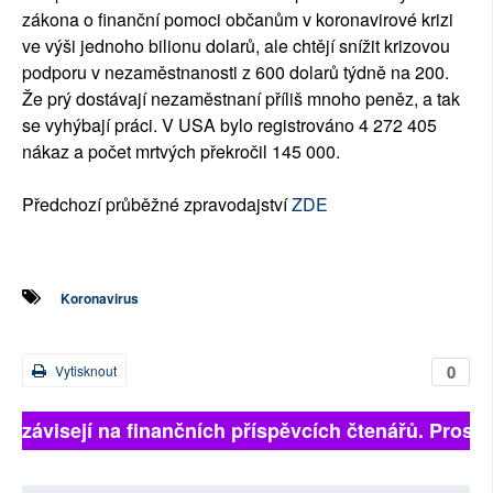
zákona o finanční pomoci občanům v koronavirové krizi
ve výši jednoho bilionu dolarů, ale chtějí snížit krizovou
podporu v nezaměstnanosti z 600 dolarů týdně na 200.
Že prý dostávají nezaměstnaní příliš mnoho peněz, a tak
se vyhýbají práci. V USA bylo registrováno 4 272 405
nákaz a počet mrtvých překročil 145 000.
Předchozí průběžné zpravodajství
ZDE
Koronavirus
0
Vytisknout
ně závisejí na finančních příspěvcích čtenářů. Prosíme