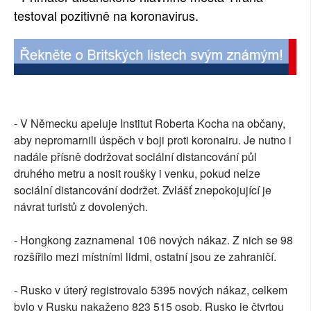
testoval pozitivně na koronavirus.
- V Německu apeluje Institut Roberta Kocha na občany,
aby nepromarnili úspěch v boji proti koronairu. Je nutno i
nadále přísně dodržovat sociální distancování půl
druhého metru a nosit roušky i venku, pokud nelze
sociální distancování dodržet. Zvlášť znepokojující je
návrat turistů z dovolených.
- Hongkong zaznamenal 106 nových nákaz. Z nich se 98
rozšířilo mezi místními lidmi, ostatní jsou ze zahraničí.
- Rusko v úterý registrovalo 5395 nových nákaz, celkem
bylo v Rusku nakaženo 823 515 osob. Rusko je čtvrtou