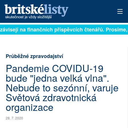
závisejí na finančních příspěvcích čtenářů. Prosíme, p
PŘIHLÁSIT
AKTUÁLNÍ VYDÁNÍ
Průběžné zpravodajství
ARCHIV
Pandemie COVIDU-19
ROZHOVORY
bude "jedna velká vlna".
TÉMATA
Nebude to sezónní, varuje
Světová zdravotnická
NEJČTENĚJŠÍ ZA 7 DNÍ
organizace
AUTOŘI
28. 7. 2020
PŘÍSPĚVKY NA PROVOZ