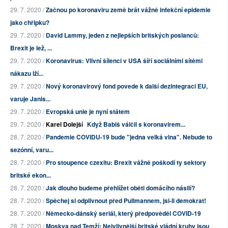
29. 7. 2020 /
Začnou po koronaviru země brát vážně infekční epidemie
jako chřipku?
29. 7. 2020 /
David Lammy, jeden z nejlepších britských poslanců:
Brexit je lež, ...
29. 7. 2020 /
Koronavirus: Vlivní šílenci v USA šíří sociálními sítěmi
nákazu lží...
29. 7. 2020 /
Nový koronavirový fond povede k další dezintegraci EU,
varuje Janis...
29. 7. 2020 /
Evropská unie je nyní státem
29. 7. 2020 /
Karel Dolejší
Když Babiš válčil s koronavirem...
28. 7. 2020 /
Pandemie COVIDU-19 bude "jedna velká vlna". Nebude to
sezónní, varu...
28. 7. 2020 /
Pro stoupence czexitu: Brexit vážně poškodí ty sektory
britské ekon...
28. 7. 2020 /
Jak dlouho budeme přehlížet oběti domácího násilí?
28. 7. 2020 /
Spěchej si odplivnout před Pullmannem, jsi-li demokrat!
28. 7. 2020 /
Německo-dánský seriál, který předpověděl COVID-19
28. 7. 2020 /
Moskva nad Temží: Nejvlivnější britské vládní kruhy jsou