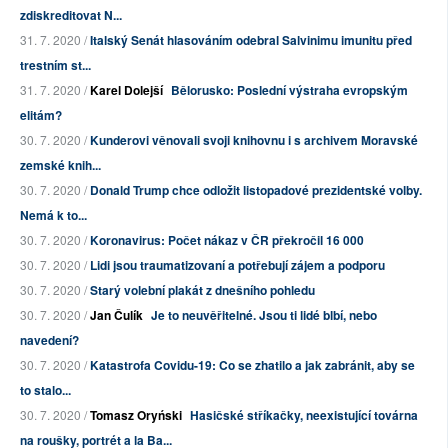
zdiskreditovat N...
31. 7. 2020 /
Italský Senát hlasováním odebral Salvinimu imunitu před
trestním st...
31. 7. 2020 /
Karel Dolejší
Bělorusko: Poslední výstraha evropským
elitám?
30. 7. 2020 /
Kunderovi věnovali svoji knihovnu i s archivem Moravské
zemské knih...
30. 7. 2020 /
Donald Trump chce odložit listopadové prezidentské volby.
Nemá k to...
30. 7. 2020 /
Koronavirus: Počet nákaz v ČR překročil 16 000
30. 7. 2020 /
Lidi jsou traumatizovaní a potřebují zájem a podporu
30. 7. 2020 /
Starý volební plakát z dnešního pohledu
30. 7. 2020 /
Jan Čulík
Je to neuvěřitelné. Jsou ti lidé blbí, nebo
navedení?
30. 7. 2020 /
Katastrofa Covidu-19: Co se zhatilo a jak zabránit, aby se
to stalo...
30. 7. 2020 /
Tomasz Oryński
Hasičské stříkačky, neexistující továrna
na roušky, portrét a la Ba...