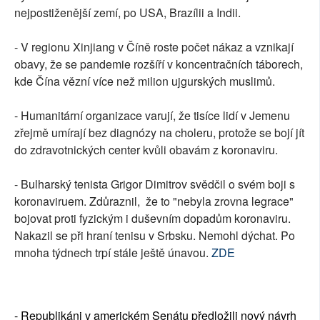
nejpostiženější zemí, po USA, Brazílii a Indii.
- V regionu Xinjiang v Číně roste počet nákaz a vznikají
obavy, že se pandemie rozšíří v koncentračních táborech,
kde Čína vězní více než milion ujgurských muslimů.
- Humanitární organizace varují, že tisíce lidí v Jemenu
zřejmě umírají bez diagnózy na choleru, protože se bojí jít
do zdravotnických center kvůli obavám z koronaviru.
- Bulharský tenista Grigor Dimitrov svědčil o svém boji s
koronaviruem. Zdůraznil, že to "nebyla zrovna legrace"
bojovat proti fyzickým i duševním dopadům koronaviru.
Nakazil se při hraní tenisu v Srbsku. Nemohl dýchat. Po
mnoha týdnech trpí stále ještě únavou.
ZDE
- Republikáni v americkém Senátu předložili nový návrh