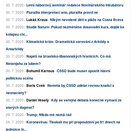
30. 7. 2020 /
Letní náborový seminář redakce Novinářského inkubátoru
30. 7. 2020 /
Pluralita interpretací ano, pluralita pravd ne
30. 7. 2020 /
Lukáš Kraus
Nikým nevolené děti a pláže na Costa Brava
30. 7. 2020 /
Studie Nature: Pokud nezměníme dosavadní kurs, dojde ke
kolapsu civ...
30. 7. 2020 /
Klimatická krize: Dramatická varování z Arktidy a
Antarktidy
30. 7. 2020 /
Napětí na izraelsko-libanonských hranicích: Co má
Netanjahu za lubem?
30. 7. 2020 /
Bohumil Kartous
ČSSD bude muset opustit hlavní
politickou scénu
30. 7. 2020 /
Boris Cvek
Neměla by ČSSD udělat rovnou koalici s
neonacisty?
30. 7. 2020 /
Daniel Veselý
Kdy se veřejná debata konečně vymaní ze
starých dogmat?
29. 7. 2020 /
Trump: NIkdo mě nemá rád
29. 7. 2020 /
Koronavirus: Tleskali mu při propouštění po 81 dnech na
jednotce in...