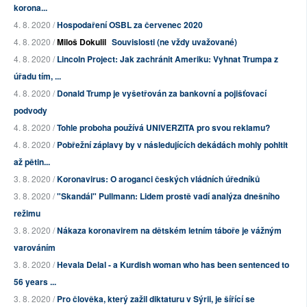
korona...
4. 8. 2020 /
Hospodaření OSBL za červenec 2020
4. 8. 2020 /
Miloš Dokulil
Souvislosti (ne vždy uvažované)
4. 8. 2020 /
Lincoln Project: Jak zachránit Ameriku: Vyhnat Trumpa z
úřadu tím, ...
4. 8. 2020 /
Donald Trump je vyšetřován za bankovní a pojišťovací
podvody
4. 8. 2020 /
Tohle proboha používá UNIVERZITA pro svou reklamu?
4. 8. 2020 /
Pobřežní záplavy by v následujících dekádách mohly pohltit
až pětin...
3. 8. 2020 /
Koronavirus: O aroganci českých vládních úředníků
3. 8. 2020 /
"Skandál" Pullmann: Lidem prostě vadí analýza dnešního
režimu
3. 8. 2020 /
Nákaza koronavirem na dětském letním táboře je vážným
varováním
3. 8. 2020 /
Hevala Delal - a Kurdish woman who has been sentenced to
56 years ...
3. 8. 2020 /
Pro člověka, který zažil diktaturu v Sýrii, je šířící se