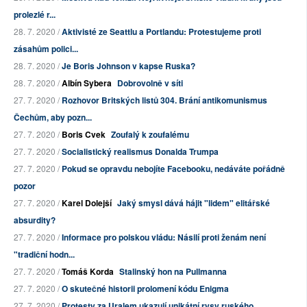
prolezlé r...
28. 7. 2020 /
Aktivisté ze Seattlu a Portlandu: Protestujeme proti
zásahům polici...
28. 7. 2020 /
Je Boris Johnson v kapse Ruska?
28. 7. 2020 /
Albín Sybera
Dobrovolně v síti
27. 7. 2020 /
Rozhovor Britských listů 304. Brání antikomunismus
Čechům, aby pozn...
27. 7. 2020 /
Boris Cvek
Zoufalý k zoufalému
27. 7. 2020 /
Socialistický realismus Donalda Trumpa
27. 7. 2020 /
Pokud se opravdu nebojíte Facebooku, nedáváte pořádně
pozor
27. 7. 2020 /
Karel Dolejší
Jaký smysl dává hájit "lidem" elitářské
absurdity?
27. 7. 2020 /
Informace pro polskou vládu: Násilí proti ženám není
"tradiční hodn...
27. 7. 2020 /
Tomáš Korda
Stalinský hon na Pullmanna
27. 7. 2020 /
O skutečné historii prolomení kódu Enigma
27. 7. 2020 /
Protesty za Uralem ukazují unikátní rysy ruského