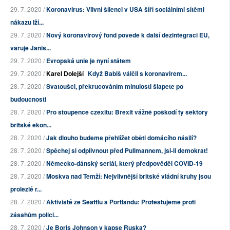
29. 7. 2020 /
Koronavirus: Vlivní šílenci v USA šíří sociálními sítěmi
nákazu lží...
29. 7. 2020 /
Nový koronavirový fond povede k další dezintegraci EU,
varuje Janis...
29. 7. 2020 /
Evropská unie je nyní státem
29. 7. 2020 /
Karel Dolejší
Když Babiš válčil s koronavirem...
28. 7. 2020 /
Svatoušci, překrucováním minulosti šlapete po
budoucnosti
28. 7. 2020 /
Pro stoupence czexitu: Brexit vážně poškodí ty sektory
britské ekon...
28. 7. 2020 /
Jak dlouho budeme přehlížet oběti domácího násilí?
28. 7. 2020 /
Spěchej si odplivnout před Pullmannem, jsi-li demokrat!
28. 7. 2020 /
Německo-dánský seriál, který předpověděl COVID-19
28. 7. 2020 /
Moskva nad Temží: Nejvlivnější britské vládní kruhy jsou
prolezlé r...
28. 7. 2020 /
Aktivisté ze Seattlu a Portlandu: Protestujeme proti
zásahům polici...
28. 7. 2020 /
Je Boris Johnson v kapse Ruska?