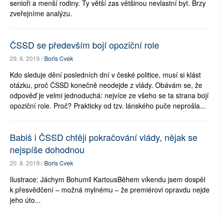
senioři a menší rodiny. Ty větší zas většinou nevlastní byt. Brzy
zveřejníme analýzu.
ČSSD se především bojí opoziční role
29. 6. 2019 /
Boris Cvek
Kdo sleduje dění posledních dní v české politice, musí si klást
otázku, proč ČSSD konečně neodejde z vlády. Obávám se, že
odpověď je velmi jednoduchá: nejvíce ze všeho se ta strana bojí
opoziční role. Proč? Prakticky od tzv. lánského puče neprošla...
Babiš i ČSSD chtěji pokračování vlády, nějak se
nejspíše dohodnou
20. 8. 2019 /
Boris Cvek
Ilustrace: Jáchym Bohumil KartousBěhem víkendu jsem dospěl
k přesvědčení – možná mylnému – že premiérovi opravdu nejde
jeho úto...