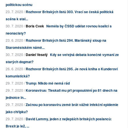
politickou scénu
23. 7. 2020 /
Rozhovor Britských listů 303. Vrací se česká politická
scéna k stal...
30. 7. 2020 /
Boris Cvek
Neměla by ČSSD udělat rovnou koalici s
neonacisty?
23. 6. 2020 /
Rozhovor Britských listů 294. Mariánský sloup na
Staroměstském námě...
30. 7. 2020 /
Daniel Veselý
Kdy se veřejná debata konečně vymaní ze
starých dogmat?
26. 6. 2020 /
Rozhovor Britských listů 295. Je nová kniha o Kunderovi
komunistická?
29. 7. 2020 /
Trump: NIkdo mě nemá rád
29. 7. 2020 /
Koronavirus: Tleskali mu při propouštění po 81 dnech na
jednotce in...
29. 7. 2020 /
Začnou po koronaviru země brát vážně infekční epidemie
jako chřipku?
29. 7. 2020 /
David Lammy, jeden z nejlepších britských poslanců:
Brexit je lež, ...