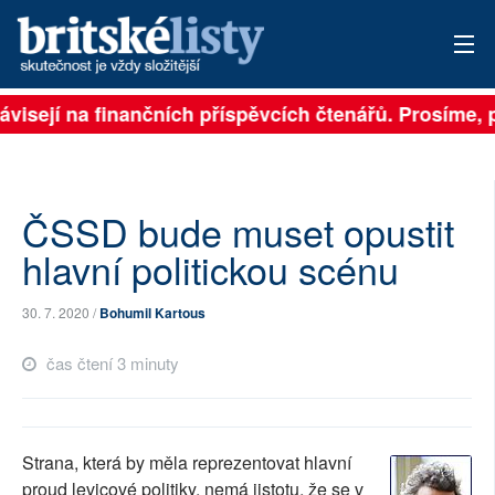
visejí na finančních příspěvcích čtenářů. Prosíme, př
PŘIHLÁSIT
AKTUÁLNÍ VYDÁNÍ
ARCHIV
ČSSD bude muset opustit
hlavní politickou scénu
ROZHOVORY
30. 7. 2020 /
Bohumil Kartous
TÉMATA
čas čtení 3 minuty
NEJČTENĚJŠÍ ZA 7 DNÍ
AUTOŘI
Strana, která by měla reprezentovat hlavní
PŘÍSPĚVKY NA PROVOZ
proud levicové politiky, nemá jistotu, že se v