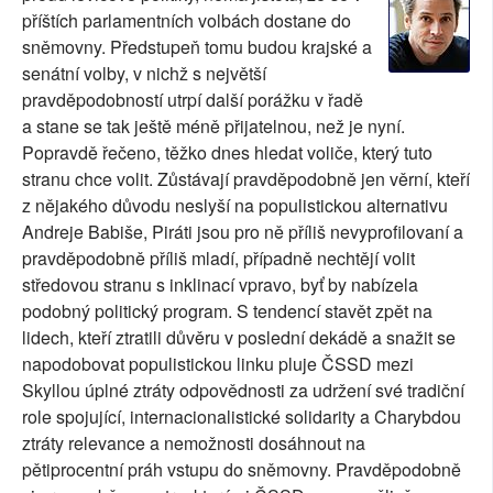
příštích parlamentních volbách dostane do
SOCIÁLNÍ SÍTĚ
sněmovny. Předstupeň tomu budou krajské a
senátní volby, v nichž s největší
RUBRIKY
pravděpodobností utrpí další porážku v řadě
a stane se tak ještě méně přijatelnou, než je nyní.
PLNÁ VERZE STRÁNEK
Popravdě řečeno, těžko dnes hledat voliče, který tuto
stranu chce volit. Zůstávají pravděpodobně jen věrní, kteří
z nějakého důvodu neslyší na populistickou alternativu
Andreje Babiše, Piráti jsou pro ně příliš nevyprofilovaní a
pravděpodobně příliš mladí, případně nechtějí volit
středovou stranu s inklinací vpravo, byť by nabízela
podobný politický program. S tendencí stavět zpět na
lidech, kteří ztratili důvěru v poslední dekádě a snažit se
napodobovat populistickou linku pluje ČSSD mezi
Skyllou úplné ztráty odpovědnosti za udržení své tradiční
role spojující, internacionalistické solidarity a Charybdou
ztráty relevance a nemožnosti dosáhnout na
pětiprocentní práh vstupu do sněmovny. Pravděpodobně