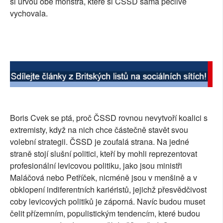
si urvou obě monstra, které si ČSSD sama pečlivě
vychovala.
Boris Cvek se ptá, proč ČSSD rovnou nevytvoří koalici s
extremisty, když na nich chce částečně stavět svou
volební strategii. ČSSD je zoufalá strana. Na jedné
straně stojí slušní politici, kteří by mohli reprezentovat
profesionální levicovou politiku, jako jsou ministři
Maláčová nebo Petříček, nicméně jsou v menšině a v
obklopení indiferentních kariéristů, jejichž přesvědčivost
coby levicových politiků je záporná. Navíc budou muset
čelit přízemním, populistickým tendencím, které budou