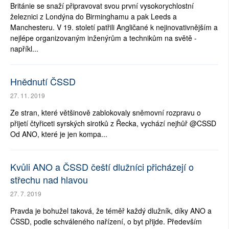
Británie se snaží připravovat svou první vysokorychlostní
železnici z Londýna do Birminghamu a pak Leeds a
Manchesteru. V 19. století patřili Angličané k nejinovativnějším a
nejlépe organizovaným inženýrům a technikům na světě -
napříkl...
Hnědnutí ČSSD
27. 11. 2019
Ze stran, které většinově zablokovaly sněmovní rozpravu o
přijetí čtyřiceti syrských sirotků z Řecka, vychází nejhůř @CSSD
Od ANO, které je jen kompa...
Kvůli ANO a ČSSD čeští dlužníci přicházejí o
střechu nad hlavou
27. 7. 2019
Pravda je bohužel taková, že téměř každý dlužník, díky ANO a
ČSSD, podle schváleného nařízení, o byt přijde. Především