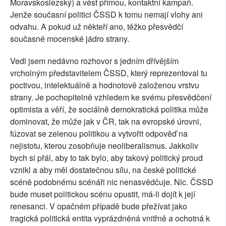
Moravskoslezský) a vést přímou, kontaktní kampaň.
Jenže současní politici ČSSD k tomu nemají vlohy ani
odvahu. A pokud už někteří ano, těžko přesvědčí
současné mocenské jádro strany.
Vedl jsem nedávno rozhovor s jedním dřívějším
vrcholným představitelem ČSSD, který reprezentoval tu
poctivou, intelektuálně a hodnotově založenou vrstvu
strany. Je pochopitelně vzhledem ke svému přesvědčení
optimista a věří, že sociálně demokratická politika může
dominovat, že může jak v ČR, tak na evropské úrovni,
fúzovat se zelenou politikou a vytvořit odpověď na
nejistotu, kterou zosobňuje neoliberalismus. Jakkoliv
bych si přál, aby to tak bylo, aby takový politický proud
vznikl a aby měl dostatečnou sílu, na české politické
scéně podobnému scénáři nic nenasvědčuje. Nic. ČSSD
bude muset politickou scénu opustit, má-li dojít k její
renesanci. V opačném případě bude přežívat jako
tragická politická entita vyprázdněná vnitřně a ochotná k