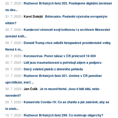
22. 7. 2020 /
Rozhovor Britských listů 302. Posilujeme digitální závislost
na úko...
31. 7. 2020 /
Karel Dolejší
Bělorusko: Poslední výstraha evropským
elitám?
30. 7. 2020 /
Kunderovi věnovali svoji knihovnu i s archivem Moravské
zemské knih...
30. 7. 2020 /
Donald Trump chce odložit listopadové prezidentské volby.
Nemá k to...
30. 7. 2020 /
Koronavirus: Počet nákaz v ČR překročil 16 000
30. 7. 2020 /
Lidi jsou traumatizovaní a potřebují zájem a podporu
30. 7. 2020 /
Starý volební plakát z dnešního pohledu
17. 7. 2020 /
Rozhovor Britských listů 301. Umíme v ČR pomáhat
uprchlíkům, kteří ...
30. 7. 2020 /
Jan Čulík
Je to neuvěřitelné. Jsou ti lidé blbí, nebo
navedení?
30. 7. 2020 /
Katastrofa Covidu-19: Co se zhatilo a jak zabránit, aby se
to stalo...
10. 7. 2020 /
Rozhovor Britských listů 299. Co motivuje oligarchy?