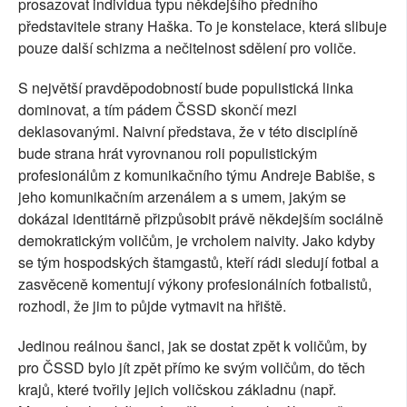
prosazovat individua typu někdejšího předního
představitele strany Haška. To je konstelace, která slibuje
pouze další schizma a nečitelnost sdělení pro voliče.
S největší pravděpodobností bude populistická linka
dominovat, a tím pádem ČSSD skončí mezi
deklasovanými. Naivní představa, že v této disciplíně
bude strana hrát vyrovnanou roli populistickým
profesionálům z komunikačního týmu Andreje Babiše, s
jeho komunikačním arzenálem a s umem, jakým se
dokázal identitárně přizpůsobit právě někdejším sociálně
demokratickým voličům, je vrcholem naivity. Jako kdyby
se tým hospodských štamgastů, kteří rádi sledují fotbal a
zasvěceně komentují výkony profesionálních fotbalistů,
rozhodl, že jim to půjde vytmavit na hřiště.
Jedinou reálnou šanci, jak se dostat zpět k voličům, by
pro ČSSD bylo jít zpět přímo ke svým voličům, do těch
krajů, které tvořily jejich voličskou základnu (např.