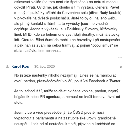
oslovovat voliče (na tom není nic špatného!) na netu si mohou
dovolit Piráti. Uvidíme, jak dlouho s tím vystačí. Generál Pavel
s malými plakátky přitáhl do Červeného sálu (dříve Rudý koutek)
v pivovaře na dvěstě posluchačů. Jistě to bylo i na jeho webu,
ale přímý kontakt s lidmi - a to vývěsky jsou - to vhodně
doplňuje. Jedna z vývěsek je u Polikliniky Slovany, křižovatky
linek MHD, kde se během dne vystřídají desítky, možná stovky
lidí. Čtou to. Blbci čumí do mobilu na hovadiny i při nastupování
a pak nahlas žvaní na celou tramvaj. Z pojmu "populismus" se
stala nadávka bez obsahu...
Karol Kos
30. čvc. 2020
0
No jistěže nástěnky nikoho nezajímají. Dnes se na manipulaci
ovcí, pardon, přesvědčování voličů, používá Facebook a Twitter.
Je to jednodušší, může to dělat cvičená vopice, pardon, najatý
brigádník nebo PR agentura, a nemusí se kvůli tomu vstávat od
stolu.
Jsem více a více přesvědčený, že ČSSD prostě musí
vypadnout z parlamentu a na zastupitelské úrovni grandiózně
neuspět. Jinak od ní neutečou kmotři, pijavice a kariéristé co