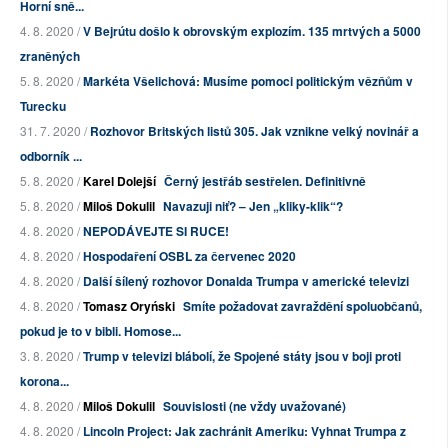
Horní sně...
4. 8. 2020 /
V Bejrútu došlo k obrovským explozím. 135 mrtvých a 5000
zraněných
5. 8. 2020 /
Markéta Všelichová: Musíme pomoci politickým vězňům v
Turecku
31. 7. 2020 /
Rozhovor Britských listů 305. Jak vznikne velký novinář a
odborník ...
5. 8. 2020 /
Karel Dolejší
Černý jestřáb sestřelen. Definitivně
5. 8. 2020 /
Miloš Dokulil
Navazuji niť? – Jen „kliky-klik“?
4. 8. 2020 /
NEPODÁVEJTE SI RUCE!
4. 8. 2020 /
Hospodaření OSBL za červenec 2020
4. 8. 2020 /
Další šílený rozhovor Donalda Trumpa v americké televizi
4. 8. 2020 /
Tomasz Oryński
Smíte požadovat zavraždění spoluobčanů,
pokud je to v bibli. Homose...
3. 8. 2020 /
Trump v televizi blábolí, že Spojené státy jsou v boji proti
korona...
4. 8. 2020 /
Miloš Dokulil
Souvislosti (ne vždy uvažované)
4. 8. 2020 /
Lincoln Project: Jak zachránit Ameriku: Vyhnat Trumpa z