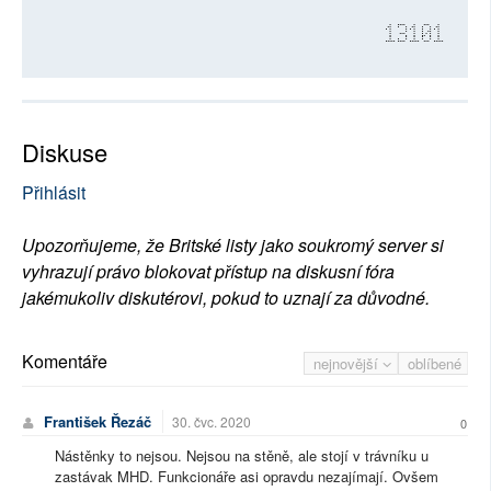
13101
Diskuse
Přihlásit
Upozorňujeme, že Britské listy jako soukromý server si
vyhrazují právo blokovat přístup na diskusní fóra
jakémukoliv diskutérovi, pokud to uznají za důvodné.
Komentáře
nejnovější
oblíbené
František Řezáč
30. čvc. 2020
0
Nástěnky to nejsou. Nejsou na stěně, ale stojí v trávníku u
zastávak MHD. Funkcionáře asi opravdu nezajímají. Ovšem