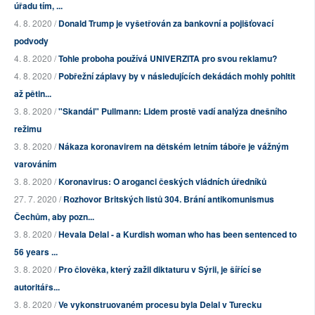
úřadu tím, ...
4. 8. 2020 /
Donald Trump je vyšetřován za bankovní a pojišťovací
podvody
4. 8. 2020 /
Tohle proboha používá UNIVERZITA pro svou reklamu?
4. 8. 2020 /
Pobřežní záplavy by v následujících dekádách mohly pohltit
až pětin...
3. 8. 2020 /
"Skandál" Pullmann: Lidem prostě vadí analýza dnešního
režimu
3. 8. 2020 /
Nákaza koronavirem na dětském letním táboře je vážným
varováním
3. 8. 2020 /
Koronavirus: O aroganci českých vládních úředníků
27. 7. 2020 /
Rozhovor Britských listů 304. Brání antikomunismus
Čechům, aby pozn...
3. 8. 2020 /
Hevala Delal - a Kurdish woman who has been sentenced to
56 years ...
3. 8. 2020 /
Pro člověka, který zažil diktaturu v Sýrii, je šířící se
autoritářs...
3. 8. 2020 /
Ve vykonstruovaném procesu byla Delal v Turecku