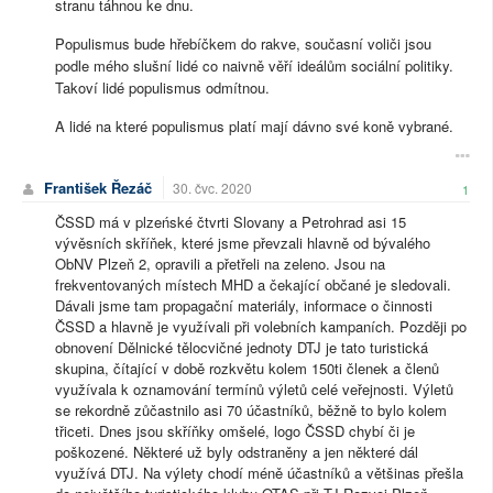
stranu táhnou ke dnu.
Populismus bude hřebíčkem do rakve, současní voliči jsou
podle mého slušní lidé co naivně věří ideálům sociální politiky.
Takoví lidé populismus odmítnou.
A lidé na které populismus platí mají dávno své koně vybrané.
František Řezáč
30. čvc. 2020
1
ČSSD má v plzeńské čtvrti Slovany a Petrohrad asi 15
vývěsních skříňek, které jsme převzali hlavně od bývalého
ObNV Plzeň 2, opravili a přetřeli na zeleno. Jsou na
frekventovaných místech MHD a čekající občané je sledovali.
Dávali jsme tam propagační materiály, informace o činnosti
ČSSD a hlavně je využívali při volebních kampaních. Později po
obnovení Dělnické tělocvičné jednoty DTJ je tato turistická
skupina, čítající v době rozkvětu kolem 150ti členek a členů
využívala k oznamování termínů výletů celé veřejnosti. Výletů
se rekordně zůčastnilo asi 70 účastníků, běžně to bylo kolem
třiceti. Dnes jsou skříňky omšelé, logo ČSSD chybí či je
poškozené. Některé už byly odstraněny a jen některé dál
využívá DTJ. Na výlety chodí méně účastníků a většinas přešla