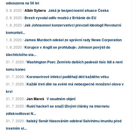
odsouzena na 56 let
3. 8. 2020 /
Albín Sybera
Jaká je bezpečnostní situace Česka
2. 8. 2020 /
Brexit vyvolal odliv mozků z Británie do EU
1. 8. 2020 /
Jak Johnsonovi konzervativci převzali ideologii Revoluční
komunisti...
1. 8. 2020 /
James Murdoch odešel ze správní rady News Corporation
1. 8. 2020 /
Korupce v Anglii se prohlubuje: Johnson povýšil do
šlechtického sta...
31. 7. 2020 /
Washington Post: Zemřelo dalších padesát tisíc lidí a není
tomu konec
31. 7. 2020 /
Koronavirové infekci podléhají děti každého věku
31. 7. 2020 /
Každé třetí dítě na světě má nebezpečné množství olova v
krvi
31. 7. 2020 /
Jan Mareš
V osudném objetí
31. 7. 2020 /
Ruští hackeři se snaží lživými články na internetu
zdiskreditovat N...
31. 7. 2020 /
Italský Senát hlasováním odebral Salvinimu imunitu před
trestním st...