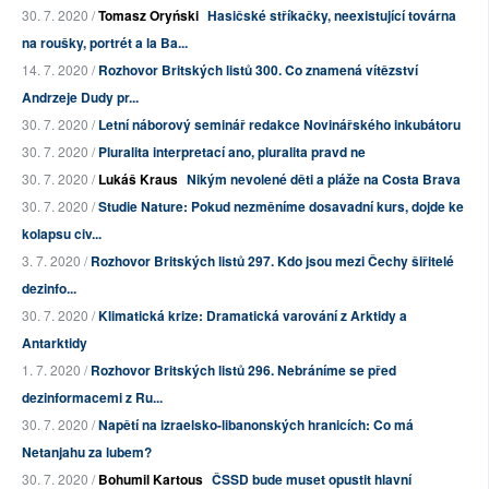
30. 7. 2020 /
Tomasz Oryński
Hasičské stříkačky, neexistující továrna
na roušky, portrét a la Ba...
14. 7. 2020 /
Rozhovor Britských listů 300. Co znamená vítězství
Andrzeje Dudy pr...
30. 7. 2020 /
Letní náborový seminář redakce Novinářského inkubátoru
30. 7. 2020 /
Pluralita interpretací ano, pluralita pravd ne
30. 7. 2020 /
Lukáš Kraus
Nikým nevolené děti a pláže na Costa Brava
30. 7. 2020 /
Studie Nature: Pokud nezměníme dosavadní kurs, dojde ke
kolapsu civ...
3. 7. 2020 /
Rozhovor Britských listů 297. Kdo jsou mezi Čechy šiřitelé
dezinfo...
30. 7. 2020 /
Klimatická krize: Dramatická varování z Arktidy a
Antarktidy
1. 7. 2020 /
Rozhovor Britských listů 296. Nebráníme se před
dezinformacemi z Ru...
30. 7. 2020 /
Napětí na izraelsko-libanonských hranicích: Co má
Netanjahu za lubem?
30. 7. 2020 /
Bohumil Kartous
ČSSD bude muset opustit hlavní