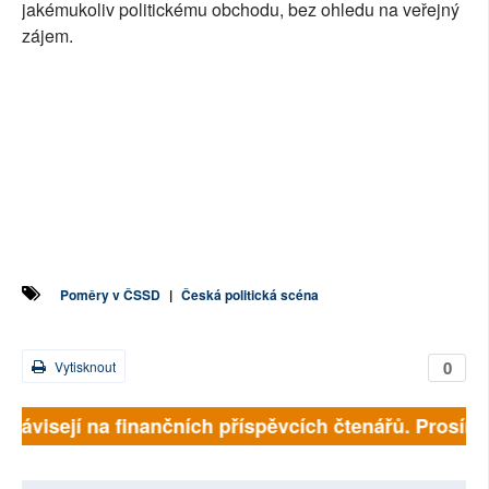
jakémukoliv politickému obchodu, bez ohledu na veřejný
zájem.
Poměry v ČSSD
|
Česká politická scéna
0
Vytisknout
 závisejí na finančních příspěvcích čtenářů. Prosíme, 