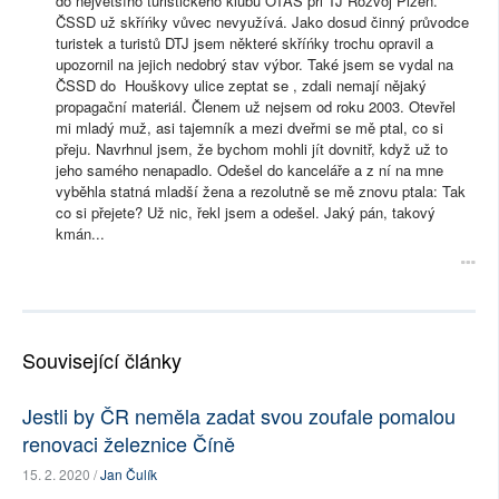
do největšího turistického klubu OTAS při TJ Rozvoj Plzeň.
ČSSD už skříńky vůvec nevyužívá. Jako dosud činný průvodce
turistek a turistů DTJ jsem některé skříńky trochu opravil a
upozornil na jejich nedobrý stav výbor. Také jsem se vydal na
ČSSD do Houškovy ulice zeptat se , zdali nemají nějaký
propagační materiál. Členem už nejsem od roku 2003. Otevřel
mi mladý muž, asi tajemník a mezi dveřmi se mě ptal, co si
přeju. Navrhnul jsem, že bychom mohli jít dovnitř, když už to
jeho samého nenapadlo. Odešel do kanceláře a z ní na mne
vyběhla statná mladší žena a rezolutně se mě znovu ptala: Tak
co si přejete? Už nic, řekl jsem a odešel. Jaký pán, takový
kmán...
Související články
Jestli by ČR neměla zadat svou zoufale pomalou
renovaci železnice Číně
15. 2. 2020 /
Jan Čulík