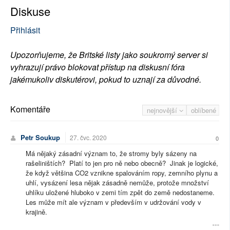
Diskuse
Přihlásit
Upozorňujeme, že Britské listy jako soukromý server si
vyhrazují právo blokovat přístup na diskusní fóra
jakémukoliv diskutérovi, pokud to uznají za důvodné.
Komentáře
nejnovější
oblíbené
Petr Soukup
27. čvc. 2020
0
Má nějaký zásadní význam to, že stromy byly sázeny na
rašeliništích? Platí to jen pro ně nebo obecně? Jinak je logické,
že když většina CO2 vznikne spalováním ropy, zemního plynu a
uhlí, vysázení lesa nějak zásadně nemůže, protože množství
uhlíku uložené hluboko v zemi tím zpět do země nedostaneme.
Les může mít ale význam v především v udržování vody v
krajině.