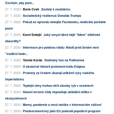
Čechům, aby pozn...
27. 7. 2020 /
Boris Cvek
Zoufalý k zoufalému
27. 7. 2020 /
Socialistický realismus Donalda Trumpa
27. 7. 2020 /
Pokud se opravdu nebojíte Facebooku, nedáváte pořádně
pozor
27. 7. 2020 /
Karel Dolejší
Jaký smysl dává hájit "lidem" elitářské
absurdity?
27. 7. 2020 /
Informace pro polskou vládu: Násilí proti ženám není
"tradiční hodn...
27. 7. 2020 /
Tomáš Korda
Stalinský hon na Pullmanna
27. 7. 2020 /
O skutečné historii prolomení kódu Enigma
27. 7. 2020 /
Protesty za Uralem ukazují unikátní rysy ruského
imperialismu
27. 7. 2020 /
Teplejší zimy mohou ničit zásoby ryb v oceánech
27. 7. 2020 /
Sázení stromů vždy neposiluje ukládání uhlíku v
ekosystémech
27. 7. 2020 /
Memy, pandemie a nová taktika v informačním válčení
27. 7. 2020 /
Postkoronavirový plán EU poškodí populární program