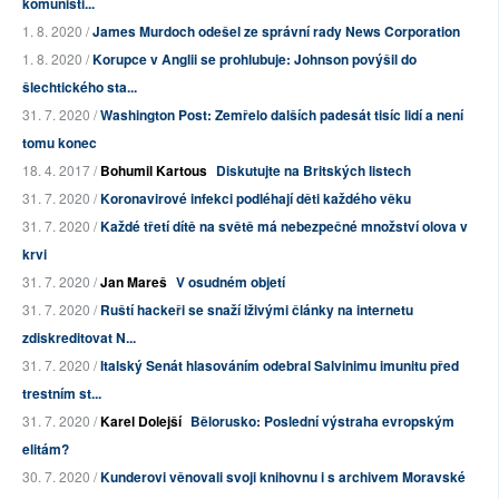
komunisti...
1. 8. 2020 /
James Murdoch odešel ze správní rady News Corporation
1. 8. 2020 /
Korupce v Anglii se prohlubuje: Johnson povýšil do
šlechtického sta...
31. 7. 2020 /
Washington Post: Zemřelo dalších padesát tisíc lidí a není
tomu konec
18. 4. 2017 /
Bohumil Kartous
Diskutujte na Britských listech
31. 7. 2020 /
Koronavirové infekci podléhají děti každého věku
31. 7. 2020 /
Každé třetí dítě na světě má nebezpečné množství olova v
krvi
31. 7. 2020 /
Jan Mareš
V osudném objetí
31. 7. 2020 /
Ruští hackeři se snaží lživými články na internetu
zdiskreditovat N...
31. 7. 2020 /
Italský Senát hlasováním odebral Salvinimu imunitu před
trestním st...
31. 7. 2020 /
Karel Dolejší
Bělorusko: Poslední výstraha evropským
elitám?
30. 7. 2020 /
Kunderovi věnovali svoji knihovnu i s archivem Moravské