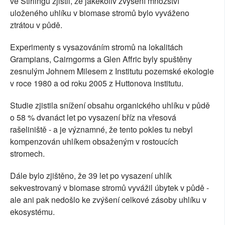
ve Stirlingu zjistil, že jakékoliv zvýšení množství
uloženého uhlíku v biomase stromů bylo vyváženo
ztrátou v půdě.
Experimenty s vysazováním stromů na lokalitách
Grampians, Cairngorms a Glen Affric byly spuštěny
zesnulým Johnem Milesem z Institutu pozemské ekologie
v roce 1980 a od roku 2005 z Huttonova institutu.
Studie zjistila snížení obsahu organického uhlíku v půdě
o 58 % dvanáct let po vysazení bříz na vřesová
rašeliniště - a je významné, že tento pokles tu nebyl
kompenzován uhlíkem obsaženým v rostoucích
stromech.
Dále bylo zjištěno, že 39 let po vysazení uhlík
sekvestrovaný v biomase stromů vyvážil úbytek v půdě -
ale ani pak nedošlo ke zvýšení celkové zásoby uhlíku v
ekosystému.