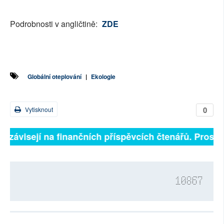
Podrobnosti v angličtině:
ZDE
Globální oteplování
|
Ekologie
0
Vytisknout
ě závisejí na finančních příspěvcích čtenářů. Prosíme
10867