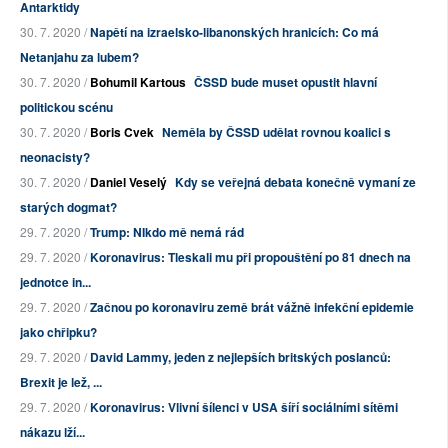
Antarktidy
30. 7. 2020 /
Napětí na izraelsko-libanonských hranicích: Co má
Netanjahu za lubem?
30. 7. 2020 /
Bohumil Kartous
ČSSD bude muset opustit hlavní
politickou scénu
30. 7. 2020 /
Boris Cvek
Neměla by ČSSD udělat rovnou koalici s
neonacisty?
30. 7. 2020 /
Daniel Veselý
Kdy se veřejná debata konečně vymaní ze
starých dogmat?
29. 7. 2020 /
Trump: NIkdo mě nemá rád
29. 7. 2020 /
Koronavirus: Tleskali mu při propouštění po 81 dnech na
jednotce in...
29. 7. 2020 /
Začnou po koronaviru země brát vážně infekční epidemie
jako chřipku?
29. 7. 2020 /
David Lammy, jeden z nejlepších britských poslanců:
Brexit je lež, ...
29. 7. 2020 /
Koronavirus: Vlivní šílenci v USA šíří sociálními sítěmi
nákazu lží...