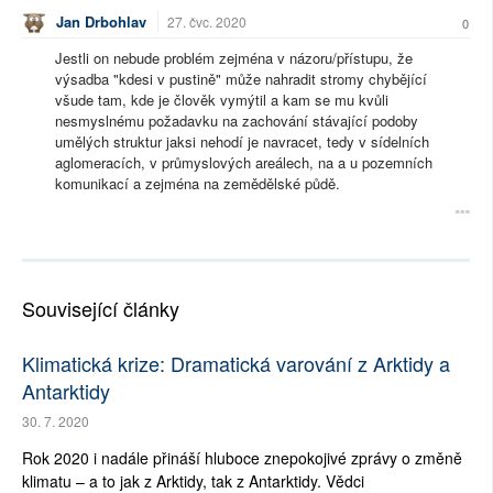
Jan Drbohlav
27. čvc. 2020
0
Jestli on nebude problém zejména v názoru/přístupu, že
výsadba "kdesi v pustině" může nahradit stromy chybějící
všude tam, kde je člověk vymýtil a kam se mu kvůli
nesmyslnému požadavku na zachování stávající podoby
umělých struktur jaksi nehodí je navracet, tedy v sídelních
aglomeracích, v průmyslových areálech, na a u pozemních
komunikací a zejména na zemědělské půdě.
Související články
Klimatická krize: Dramatická varování z Arktidy a
Antarktidy
30. 7. 2020
Rok 2020 i nadále přináší hluboce znepokojivé zprávy o změně
klimatu – a to jak z Arktidy, tak z Antarktidy. Vědci