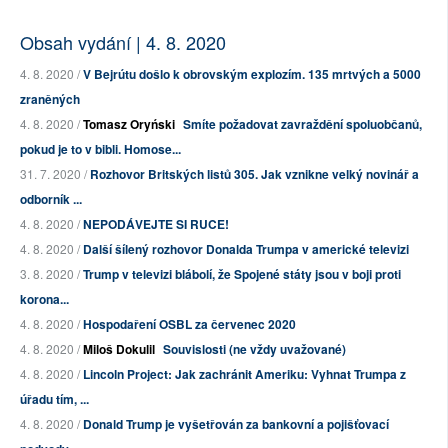
Obsah vydání | 4. 8. 2020
4. 8. 2020 /
V Bejrútu došlo k obrovským explozím. 135 mrtvých a 5000
zraněných
4. 8. 2020 /
Tomasz Oryński
Smíte požadovat zavraždění spoluobčanů,
pokud je to v bibli. Homose...
31. 7. 2020 /
Rozhovor Britských listů 305. Jak vznikne velký novinář a
odborník ...
4. 8. 2020 /
NEPODÁVEJTE SI RUCE!
4. 8. 2020 /
Další šílený rozhovor Donalda Trumpa v americké televizi
3. 8. 2020 /
Trump v televizi blábolí, že Spojené státy jsou v boji proti
korona...
4. 8. 2020 /
Hospodaření OSBL za červenec 2020
4. 8. 2020 /
Miloš Dokulil
Souvislosti (ne vždy uvažované)
4. 8. 2020 /
Lincoln Project: Jak zachránit Ameriku: Vyhnat Trumpa z
úřadu tím, ...
4. 8. 2020 /
Donald Trump je vyšetřován za bankovní a pojišťovací