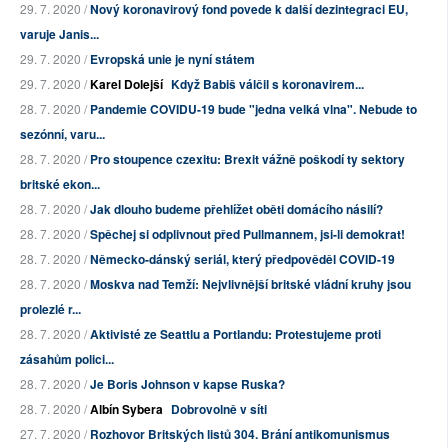
29. 7. 2020 /
Nový koronavirový fond povede k další dezintegraci EU,
varuje Janis...
29. 7. 2020 /
Evropská unie je nyní státem
29. 7. 2020 /
Karel Dolejší
Když Babiš válčil s koronavirem...
28. 7. 2020 /
Pandemie COVIDU-19 bude "jedna velká vlna". Nebude to
sezónní, varu...
28. 7. 2020 /
Pro stoupence czexitu: Brexit vážně poškodí ty sektory
britské ekon...
28. 7. 2020 /
Jak dlouho budeme přehlížet oběti domácího násilí?
28. 7. 2020 /
Spěchej si odplivnout před Pullmannem, jsi-li demokrat!
28. 7. 2020 /
Německo-dánský seriál, který předpověděl COVID-19
28. 7. 2020 /
Moskva nad Temží: Nejvlivnější britské vládní kruhy jsou
prolezlé r...
28. 7. 2020 /
Aktivisté ze Seattlu a Portlandu: Protestujeme proti
zásahům polici...
28. 7. 2020 /
Je Boris Johnson v kapse Ruska?
28. 7. 2020 /
Albín Sybera
Dobrovolně v síti
27. 7. 2020 /
Rozhovor Britských listů 304. Brání antikomunismus