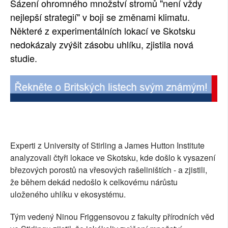
Sázení ohromného množství stromů "není vždy
SOCIÁLNÍ SÍTĚ
nejlepší strategií" v boji se změnami klimatu.
Některé z experimentálních lokací ve Skotsku
RUBRIKY
nedokázaly zvýšit zásobu uhlíku, zjistila nová
studie.
PLNÁ VERZE STRÁNEK
Experti z University of Stirling a James Hutton Institute
analyzovali čtyři lokace ve Skotsku, kde došlo k vysazení
březových porostů na vřesových rašeliništích - a zjistili,
že během dekád nedošlo k celkovému nárůstu
uloženého uhlíku v ekosystému.
Tým vedený Ninou Friggensovou z fakulty přírodních věd