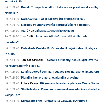
zemské knih...
30. 7. 2020 /
Donald Trump chce odložit listopadové prezidentské volby.
Nemá k to...
30. 7. 2020 /
Koronavirus: Počet nákaz v ČR překročil 16 000
30. 7. 2020 /
Lidi jsou traumatizovaní a potřebují zájem a podporu
30. 7. 2020 /
Starý volební plakát z dnešního pohledu
30. 7. 2020 /
Jan Čulík
Je to neuvěřitelné. Jsou ti lidé blbí, nebo
navedení?
30. 7. 2020 /
Katastrofa Covidu-19: Co se zhatilo a jak zabránit, aby se
to stalo...
30. 7. 2020 /
Tomasz Oryński
Hasičské stříkačky, neexistující továrna
na roušky, portrét a la Ba...
30. 7. 2020 /
Letní náborový seminář redakce Novinářského inkubátoru
30. 7. 2020 /
Pluralita interpretací ano, pluralita pravd ne
30. 7. 2020 /
Lukáš Kraus
Nikým nevolené děti a pláže na Costa Brava
30. 7. 2020 /
Studie Nature: Pokud nezměníme dosavadní kurs, dojde ke
kolapsu civ...
30. 7. 2020 /
Klimatická krize: Dramatická varování z Arktidy a