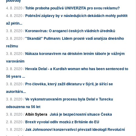
podvody
4. 8. 2020 /
Tohle proboha používá UNIVERZITA pro svou reklamu?
4. 8. 2020 /
Pobřežní záplavy by v následujících dekádách mohly pohltit
až pětin...
3. 8. 2020 /
Koronavirus: O aroganci českých vládních úředníků
3. 8. 2020 /
"Skandál" Pullmann: Lidem prostě vadí analýza dnešního
režimu
3. 8. 2020 /
Nákaza koronavirem na dětském letním táboře je vážným
varováním
3. 8. 2020 /
Hevala Delal - a Kurdish woman who has been sentenced to
56 years ...
3. 8. 2020 /
Pro člověka, který zažil diktaturu v Sýrii, je šířící se
autoritářs...
3. 8. 2020 /
Ve vykonstruovaném procesu byla Delal v Turecku
odsouzena na 56 let
3. 8. 2020 /
Albín Sybera
Jaká je bezpečnostní situace Česka
2. 8. 2020 /
Brexit vyvolal odliv mozků z Británie do EU
1. 8. 2020 /
Jak Johnsonovi konzervativci převzali ideologii Revoluční