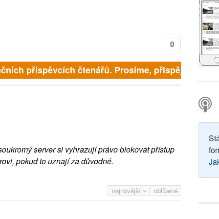
0
čních příspěvcích čtenářů. Prosíme, přispějte. ➥
St
soukromý server si vyhrazují právo blokovat přístup
for
rovi, pokud to uznají za důvodné.
Ja
nejnovější
oblíbené