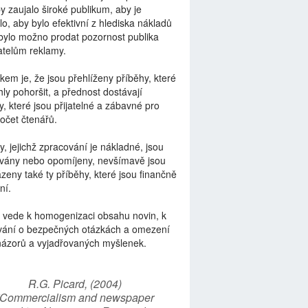
by zaujalo široké publikum, aby je
lo, aby bylo efektivní z hlediska nákladů
bylo možno prodat pozornost publika
telům reklamy.
kem je, že jsou přehlíženy příběhy, které
ly pohoršit, a přednost dostávají
y, které jsou přijatelné a zábavné pro
počet čtenářů.
y, jejichž zpracování je nákladné, jsou
vány nebo opomíjeny, nevšímavě jsou
zeny také ty příběhy, které jsou finančně
ní.
 vede k homogenizaci obsahu novin, k
vání o bezpečných otázkách a omezení
názorů a vyjadřovaných myšlenek.
R.G. Picard, (2004)
“Commercialism and newspaper