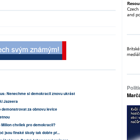
Polit
us: Nenechme si demokracii znovu ukrást
Marč
Al Jazeera
o demonstrovat za obnovu levice
Letnou
 Milion chvilek pro demokracii?
č jsou finské školy tak dobře př...