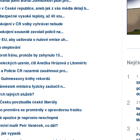
áhal jsem Borisi Johnsonovi psát pro...
 v České republice, aneb jak z vás média dělají b...
bezpečně vysoké teploty, až 40 stu...
okojení v ČR volby vyhrávat nebude
kojení sousedé zavolali policii na...
EU, aby usilovala o nulové emise uh...
 oteplování
roti Íránu, protože by zahynulo 15...
Nejčt
eleckých uzenin, čili Anežka Hrůzová z Litoměřic
a Policie ČR razantně zasáhnout pro...
1.
 Guinnessovy knihy rekordů
Sh
áměstek ministra fyzicky zaútočil n...
go
do
ých tajných služeb?
Česku povzbudila české liberály
31
Ne
ho premiéra se proměnily v opravdovou frašku
48
ká opozice je naprosto neschopná
M
mřel malíř Petr Vaněček, co dál?
1.
t, jak vypadá
Po