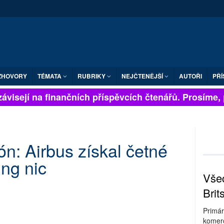
ZHOVORY
TÉMATA
RUBRIKY
NEJČTENĚJŠÍ
AUTOŘI
PŘÍ
ávisejí na finančních příspěvcích čtenářů. Prosíme, př
ón: Airbus získal četné
ng nic
Všec
Brit
Primár
komerc