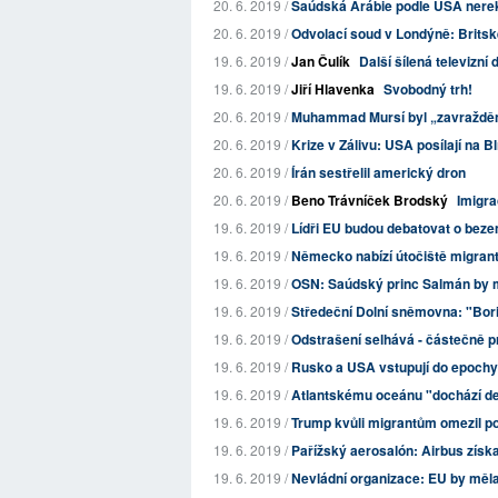
20. 6. 2019 /
Saúdská Arábie podle USA nerek
20. 6. 2019 /
Odvolací soud v Londýně: Britské
19. 6. 2019 /
Jan Čulík
Další šílená televizn
19. 6. 2019 /
Jiří Hlavenka
Svobodný trh!
20. 6. 2019 /
Muhammad Mursí byl „zavraždě
20. 6. 2019 /
Krize v Zálivu: USA posílají na B
20. 6. 2019 /
Írán sestřelil americký dron
20. 6. 2019 /
Beno Trávníček Brodský
Imigra
19. 6. 2019 /
Lídři EU budou debatovat o beze
19. 6. 2019 /
Německo nabízí útočiště migra
19. 6. 2019 /
OSN: Saúdský princ Salmán by m
19. 6. 2019 /
Středeční Dolní sněmovna: "Boris
19. 6. 2019 /
Odstrašení selhává - částečně pr
19. 6. 2019 /
Rusko a USA vstupují do epochy
19. 6. 2019 /
Atlantskému oceánu "dochází d
19. 6. 2019 /
Trump kvůli migrantům omezil p
19. 6. 2019 /
Pařížský aerosalón: Airbus získa
19. 6. 2019 /
Nevládní organizace: EU by měla k