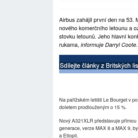
Airbus zahájil první den na 53.
nového komerčního letounu a ozn
stovku letounů. Jeho hlavní ko
rukama,
.
informuje Darryl Coote
Na pařížském letišti Le Bourget v po
doletem prodlouženým o 15 %.
Nový A321XLR představuje přímou k
generace, verze MAX 8 a MAX 9, byl
a Etiopii.