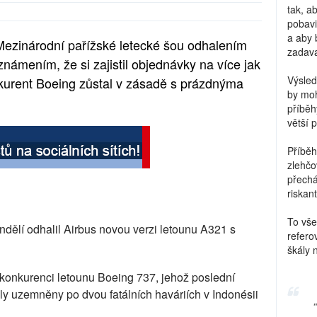
tak, a
pobavi
a aby 
 Mezinárodní pařížské letecké šou odhalením
zadava
ámením, že si zajistil objednávky na více jak
Výsled
nkurent Boeing zůstal v zásadě s prázdnýma
by moh
příběh
větší 
Příběh
zlehčo
přechá
riskant
To vše
ndělí odhalil Airbus novou verzi letounu A321 s
refero
škály 
onkurenci letounu Boeing 737, jehož poslední
y uzemněny po dvou fatálních haváriích v Indonésii