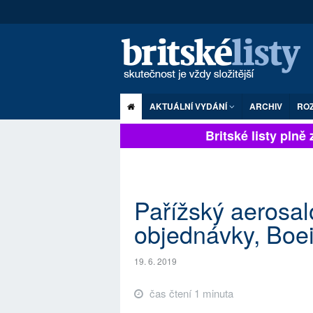
AKTUÁLNÍ VYDÁNÍ
ARCHIV
RO
Britské listy plně z
Pařížský aerosal
objednávky, Boei
19. 6. 2019
čas čtení 1 minuta