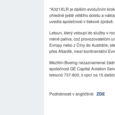
"A321XLR je dalším evolučním krok
ohledně ještě většího doletu a nákla
uvedla společnost v tiskové zprávě.
Letoun, který vstoupí do služby v r
méně paliva, což provozovatelům umo
Evropy nebo z Číny do Austrálie, ste
přes Atlantik, mezi kontinentální E
Mezitím Boeing nezaznamenal žádné
společnost GE Capital Aviation Ser
letounů 737-800, s opcí na 15 dalšíc
Podrobnosti v angličtině:
ZDE