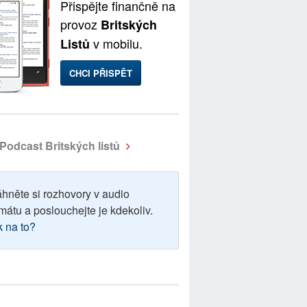
Přispějte finančně na
provoz
Britských
v mobilu.
Listů
CHCI PŘISPĚT
Podcast Britských listů
áhněte si rozhovory v audio
mátu a poslouchejte je kdekoliv.
k na to?