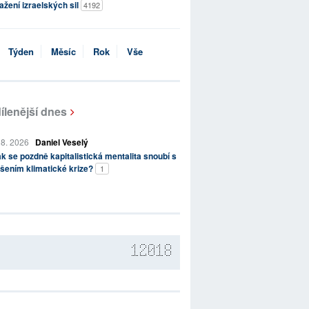
ažení izraelských sil
4192
Týden
Měsíc
Rok
Vše
ílenější dnes
 8. 2026
Daniel Veselý
k se pozdně kapitalistická mentalita snoubí s
šením klimatické krize?
1
12018