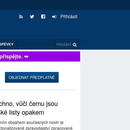
Přihlásit
SPĚVKY
ispějte. ➥
OBJEDNAT PŘEDPLATNÉ
hno, vůči čemu jsou
ské listy opakem
ním obsahem současných novin je
ionalizované zpravodajství zpracované