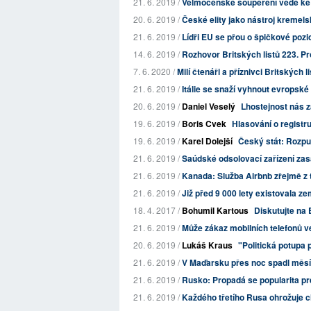
21. 6. 2019 /
Velmocenské soupeření vede ke
20. 6. 2019 /
České elity jako nástroj kremelsk
21. 6. 2019 /
Lídři EU se přou o špičkové pozi
14. 6. 2019 /
Rozhovor Britských listů 223. Proč 
7. 6. 2020 /
Milí čtenáři a příznivci Britských l
21. 6. 2019 /
Itálie se snaží vyhnout evropské 
20. 6. 2019 /
Daniel Veselý
Lhostejnost nás za
19. 6. 2019 /
Boris Cvek
Hlasování o registru
19. 6. 2019 /
Karel Dolejší
Český stát: Rozp
21. 6. 2019 /
Saúdské odsolovací zařízení za
21. 6. 2019 /
Kanada: Služba Airbnb zřejmě z 
21. 6. 2019 /
Již před 9 000 lety existovala ze
18. 4. 2017 /
Bohumil Kartous
Diskutujte na 
21. 6. 2019 /
Může zákaz mobilních telefonů v
20. 6. 2019 /
Lukáš Kraus
"Politická potupa 
21. 6. 2019 /
V Maďarsku přes noc spadl měsí
21. 6. 2019 /
Rusko: Propadá se popularita pr
21. 6. 2019 /
Každého třetího Rusa ohrožuje 