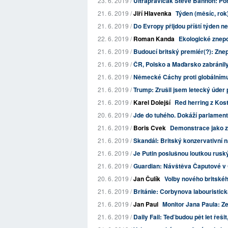
23. 6. 2019 /
Ultrapravičák Steve Bannon: Pom
21. 6. 2019 /
Jiří Hlavenka
Týden (měsíc, rok)
21. 6. 2019 /
Do Evropy přijdou příští týden ne
22. 6. 2019 /
Roman Kanda
Ekologické znep
21. 6. 2019 /
Budoucí britský premiér(?): Znepo
21. 6. 2019 /
ČR, Polsko a Maďarsko zabránily 
21. 6. 2019 /
Německé Cáchy proti globálnímu
21. 6. 2019 /
Trump: Zrušil jsem letecký úder p
21. 6. 2019 /
Karel Dolejší
Red herring z Kost
20. 6. 2019 /
Jde do tuhého. Dokáží parlament 
21. 6. 2019 /
Boris Cvek
Demonstrace jako z
21. 6. 2019 /
Skandál: Britský konzervativní n
21. 6. 2019 /
Je Putin poslušnou loutkou rusk
21. 6. 2019 /
Guardian: Návštěva Čaputové v 
20. 6. 2019 /
Jan Čulík
Volby nového britské
21. 6. 2019 /
Británie: Corbynova labouristic
21. 6. 2019 /
Jan Paul
Monitor Jana Paula: Ze
21. 6. 2019 /
Daily Fail: Teď budou pět let řeši