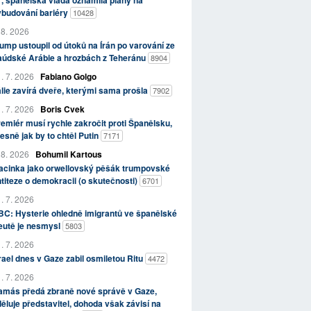
, španělská vláda oznámila plány na
ybudování bariéry
10428
 8. 2026
ump ustoupil od útoků na Írán po varování ze
aúdské Arábie a hrozbách z Teheránu
8904
. 7. 2026
Fabiano Golgo
álie zavírá dveře, kterými sama prošla
7902
. 7. 2026
Boris Cvek
emiér musí rychle zakročit proti Španělsku,
esně jak by to chtěl Putin
7171
 8. 2026
Bohumil Kartous
acinka jako orwellovský pěšák trumpovské
titeze o demokracii (o skutečnosti)
6701
. 7. 2026
C: Hysterie ohledně imigrantů ve španělské
eutě je nesmysl
5803
. 7. 2026
rael dnes v Gaze zabil osmiletou Ritu
4472
. 7. 2026
amás předá zbraně nové správě v Gaze,
ěluje představitel, dohoda však závisí na