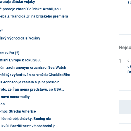
rutuje dětské vojáky
st
 prodeje zbraní Saúdské Arábii jsou...
í debata "kandidátů" na britského premiéra
n“
lízký východ další vojáky
Nejsd
ce zvířat (?)
misní Evropě k roku 2050
6.
Ja
ntům zachráněným organizací Sea Watch
ře
ěl být vyšetřován za vraždu Chašákdžího
 Johnson je rasista a je naprosto n...
oto, že Írán nemá představu, co USA...
 nové nenormality
ech"
omoc Střední Americe
l četné objednávky, Boeing nic
vůli Brazílii zastavit obchodní je...