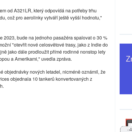
em od A321LR, který odpovídá na potřeby trhu
du, což pro aerolinky vytváří ještě vyšší hodnotu,"
oce 2023, bude na jednoho pasažéra spalovat o 30 %
žní "otevřít nové celosvětové trasy, jako z Indie do
jně jako dále prodloužit přímé rodinné nonstop lety
vropou a Amerikami," uvedla zpráva.
 objednávky nových letadel, nicméně oznámil, že
vices objednala 10 tankerů konvertovaných z
h.