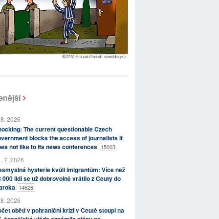
enější
 8. 2026
ocking: The current questionable Czech
vernment blocks the access of journalists it
es not like to its news conferences
15003
. 7. 2026
smyslná hysterie kvůli imigrantům: Více než
 000 lidí se už dobrovolně vrátilo z Ceuty do
aroka
14626
 8. 2026
čet obětí v pohraniční krizi v Ceutě stoupl na