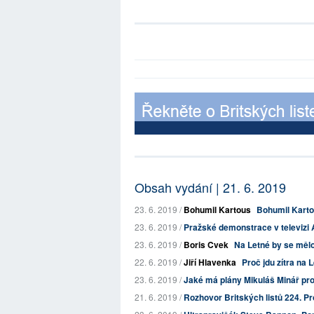
Obsah vydání | 21. 6. 2019
23. 6. 2019 /
Bohumil Kartous
Bohumil Karto
23. 6. 2019 /
Pražské demonstrace v televizi 
23. 6. 2019 /
Boris Cvek
Na Letné by se měl
22. 6. 2019 /
Jiří Hlavenka
Proč jdu zítra na 
23. 6. 2019 /
Jaké má plány Mikuláš Minář pro
21. 6. 2019 /
Rozhovor Britských listů 224. Pro