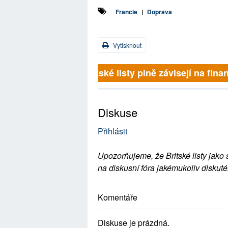
Francie
|
Doprava
Vytisknout
Britské listy plně závisejí na finan
Diskuse
Přihlásit
Upozorňujeme, že Britské listy jako 
na diskusní fóra jakémukoliv diskuté
Komentáře
Diskuse je prázdná.