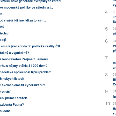
67
 vzniku nové generace evropských zbraní
v
é mocenské politiky ve střední a j...
2.
ce
Tr
vraždí lidi jiné lidi za to, čím...
S
istů
31
izolaci
It
bíjí
31
Pr
 smluv jako sonda do politické reality ČR
př
uštěný a vypuštěný?
1.
saženo raketou. Zřejmě z Jemenu
M
trhu s nájmy stáhla 31 000 domů
an
mědělská společnost trpící problém...
31
Britských listech
BB
C
e školách omezit kyberšikanu?
31
pro nás"
Iz
ční průměr srážek
31
ezidenta Putina?
H
chudoba
sd