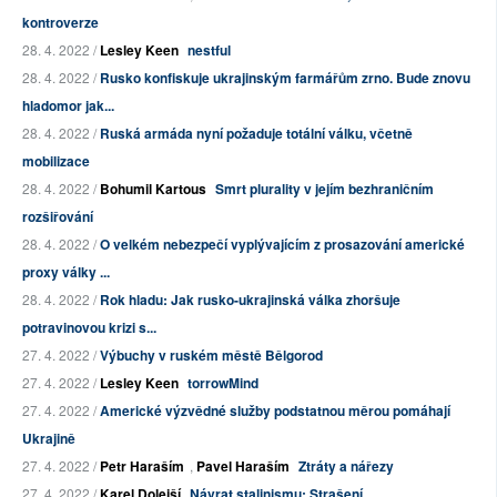
kontroverze
28. 4. 2022 /
Lesley Keen
nestful
28. 4. 2022 /
Rusko konfiskuje ukrajinským farmářům zrno. Bude znovu
hladomor jak...
28. 4. 2022 /
Ruská armáda nyní požaduje totální válku, včetně
mobilizace
28. 4. 2022 /
Bohumil Kartous
Smrt plurality v jejím bezhraničním
rozšiřování
28. 4. 2022 /
O velkém nebezpečí vyplývajícím z prosazování americké
proxy války ...
28. 4. 2022 /
Rok hladu: Jak rusko-ukrajinská válka zhoršuje
potravinovou krizi s...
27. 4. 2022 /
Výbuchy v ruském městě Bělgorod
27. 4. 2022 /
Lesley Keen
torrowMind
27. 4. 2022 /
Americké výzvědné služby podstatnou měrou pomáhají
Ukrajině
27. 4. 2022 /
Petr Haraším
,
Pavel Haraším
Ztráty a nářezy
27. 4. 2022 /
Karel Dolejší
Návrat stalinismu: Strašení