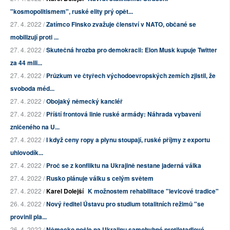
"kosmopolitismem", ruské elity prý opět...
27. 4. 2022 /
Zatímco Finsko zvažuje členství v NATO, občané se
mobilizují proti ...
27. 4. 2022 /
Skutečná hrozba pro demokracii: Elon Musk kupuje Twitter
za 44 mili...
27. 4. 2022 /
Průzkum ve čtyřech východoevropských zemích zjistil, že
svoboda méd...
27. 4. 2022 /
Obojaký německý kancléř
27. 4. 2022 /
Příští frontová linie ruské armády: Náhrada vybavení
zničeného na U...
27. 4. 2022 /
I když ceny ropy a plynu stoupají, ruské příjmy z exportu
uhlovodík...
27. 4. 2022 /
Proč se z konfliktu na Ukrajině nestane jaderná válka
27. 4. 2022 /
Rusko plánuje válku s celým světem
27. 4. 2022 /
Karel Dolejší
K možnostem rehabilitace "levicové tradice"
26. 4. 2022 /
Nový ředitel Ústavu pro studium totalitních režimů "se
provinil pla...
26. 4. 2022 /
Německo pošle na Ukrajinu samohybné protiletadlové