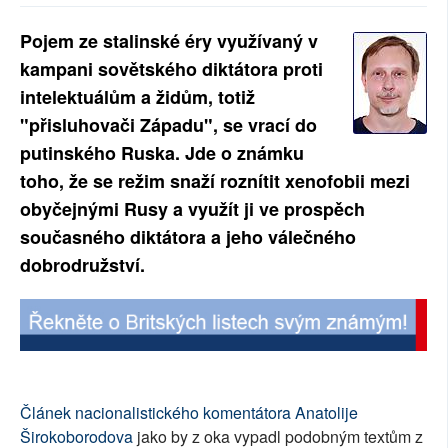
SOCIÁLNÍ SÍTĚ
Pojem ze stalinské éry využívaný v
kampani sovětského diktátora proti
RUBRIKY
intelektuálům a židům, totiž
PLNÁ VERZE STRÁNEK
"přisluhovači Západu", se vrací do
putinského Ruska. Jde o známku
toho, že se režim snaží roznítit xenofobii mezi
obyčejnými Rusy a využít ji ve prospěch
současného diktátora a jeho válečného
dobrodružství.
Článek nacionalistického komentátora Anatolije
Širokoborodova
jako by z oka vypadl podobným textům z