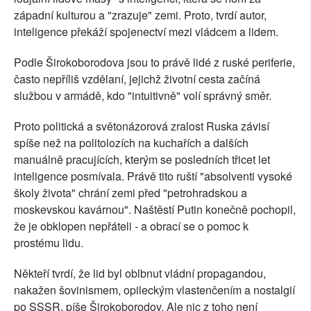
západní kulturou a "zrazuje" zemi. Proto, tvrdí autor,
inteligence překáží spojenectví mezi vládcem a lidem.
Podle Širokoborodova jsou to právě lidé z ruské periferie,
často nepříliš vzdělaní, jejichž životní cesta začíná
službou v armádě, kdo "intuitivně" volí správný směr.
Proto politická a světonázorová zralost Ruska závisí
spíše než na politolozích na kuchařích a dalších
manuálně pracujících, kterým se posledních třicet let
inteligence posmívala. Právě tito ruští "absolventi vysoké
školy života" chrání zemi před "petrohradskou a
moskevskou kavárnou". Naštěstí Putin konečně pochopil,
že je obklopen nepřáteli - a obrací se o pomoc k
prostému lidu.
Někteří tvrdí, že lid byl oblbnut vládní propagandou,
nakažen šovinismem, opileckým vlastenčením a nostalgií
po SSSR, píše Širokoborodov. Ale nic z toho není