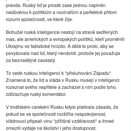
pravda. Ruský lid je prostě zase jednou naplněn
nedůvěrou k politikům a novinářům a perfektně přitom
rozumí společnosti, ve které žije.
Bohužel ruská inteligence nestojí na straně sedřených
mas, ale amerických a evropských politiků, kteří proměnili
Ukrajinu ve fašistické hnízdo. A dělá to proto, aby se
povyšovala nad lid, který nenávidí, protože jej považuje
za beznadějně zaostalý.
To vede ruskou inteligenci k "přisluhování Západu".
Znamená to, že lid a vláda v Rusku musejí v inteligenci
rozeznat svého nepřítele a zacházet s ním podle toho,
zdůrazňuje ruský komentátor.
V tmářském carském Rusku kdysi platívala zásada, že
pokud se ve společnosti rozšířila nespokojenost,
vládnoucí připsali vinu "přílišné vzdělanosti" a ihned
omezili výdaje na školství i jeho dostupnost.