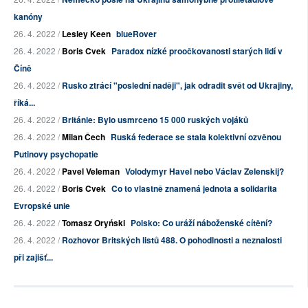
kanóny
26. 4. 2022 /
Lesley Keen
blueRover
26. 4. 2022 /
Boris Cvek
Paradox nízké proočkovanosti starých lidí v
Číně
26. 4. 2022 /
Rusko ztrácí "poslední naději", jak odradit svět od Ukrajiny,
říká...
26. 4. 2022 /
Británie: Bylo usmrceno 15 000 ruských vojáků
26. 4. 2022 /
Milan Čech
Ruská federace se stala kolektivní ozvěnou
Putinovy psychopatie
26. 4. 2022 /
Pavel Veleman
Volodymyr Havel nebo Václav Zelenskij?
26. 4. 2022 /
Boris Cvek
Co to vlastně znamená jednota a solidarita
Evropské unie
26. 4. 2022 /
Tomasz Oryński
Polsko: Co uráží náboženské cítění?
26. 4. 2022 /
Rozhovor Britských listů 488. O pohodlnosti a neznalosti
při zajišť...