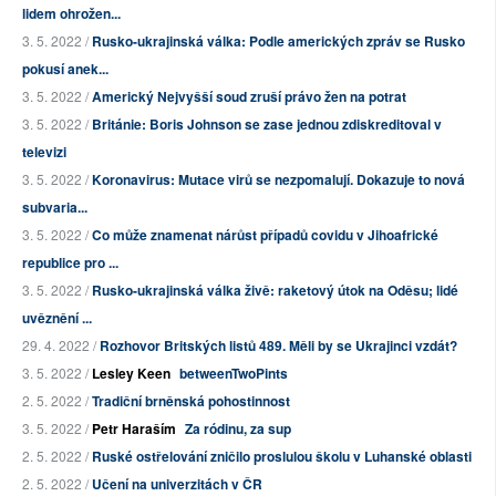
lidem ohrožen...
3. 5. 2022 /
Rusko-ukrajinská válka: Podle amerických zpráv se Rusko
pokusí anek...
3. 5. 2022 /
Americký Nejvyšší soud zruší právo žen na potrat
3. 5. 2022 /
Británie: Boris Johnson se zase jednou zdiskreditoval v
televizi
3. 5. 2022 /
Koronavirus: Mutace virů se nezpomalují. Dokazuje to nová
subvaria...
3. 5. 2022 /
Co může znamenat nárůst případů covidu v Jihoafrické
republice pro ...
3. 5. 2022 /
Rusko-ukrajinská válka živě: raketový útok na Oděsu; lidé
uvěznění ...
29. 4. 2022 /
Rozhovor Britských listů 489. Měli by se Ukrajinci vzdát?
3. 5. 2022 /
Lesley Keen
betweenTwoPints
2. 5. 2022 /
Tradiční brněnská pohostinnost
3. 5. 2022 /
Petr Haraším
Za ródinu, za sup
2. 5. 2022 /
Ruské ostřelování zničilo proslulou školu v Luhanské oblasti
2. 5. 2022 /
Učení na univerzitách v ČR