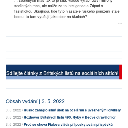
... sedřených mas tak to je síla. vládce vyrábí další miliony
sedřených mas, ale může za to inteligence a Západ s
fašistickou Ukrajinou. kde tyto hlasatele ruského ponížení stále
berou. to tam vyučují jako obor na školách?
Obsah vydání | 3. 5. 2022
3. 5. 2022 /
Rusko zahájilo silný útok na ocelárnu s uvězněnými civilisty
3. 5. 2022 /
Rozhovor Britských listů 490. Ryby v Bečvě otrávil chlór
3. 5. 2022 /
Proč se chová Fialova vláda při poskytování příspěvků