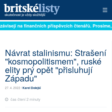
závisejí na finančních příspěvcích čtenářů. Prosíme, p
PŘIHLÁSIT
AKTUÁLNÍ VYDÁNÍ
ARCHIV
Návrat stalinismu: Strašení
"kosmopolitismem", ruské
ROZHOVORY
elity prý opět "přisluhují
TÉMATA
Západu"
NEJČTENĚJŠÍ ZA 7 DNÍ
27. 4. 2022 /
Karel Dolejší
AUTOŘI
čas čtení 2 minuty
PŘÍSPĚVKY NA PROVOZ