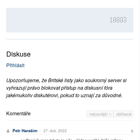
10893
Diskuse
Přihlásit
Upozorňujeme, že Britské listy jako soukromý server si
vyhrazují právo blokovat přístup na diskusní fóra
jakémukoliv diskutérovi, pokud to uznají za důvodné.
Komentáře
nejnovější
oblíbené
Petr Haraším
27. dub. 2022
0