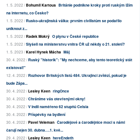
1. 5. 2022 /
Bohumil Kartous
Británie podnikne kroky proti ruským lžím
na internetu, co Česko?
1. 5. 2022 /
Rusko-ukrajinská válka: prvním civilistům se podařilo
uniknout z...
1. 5. 2022 /
Radek Mokrý
O plynu v České republice
1. 5. 2022 /
Slyšeli na ministerstvu vnitra ČR už někdy o 21. století?
1. 5. 2023 /
Karel Hynek Mácha
Máj
30. 4. 2022 /
Ruský "historik": "My nechceme, aby tento teoretický stát
existoval!"
12. 4. 2022 /
Rozhovor Britských listů 484. Ukrajinci zvítězí, pokud je
bude Zápa...
30. 4. 2022 /
Lesley Keen
ringOnce
30. 4. 2022 /
Chráníme vás otevřenými okny!
30. 4. 2022 /
V Indii naměřeno 62 stupňů Celsia
30. 4. 2022 /
Příspěvky na bydlení
30. 4. 2022 /
Pavel Veleman
Čarodějové a čarodějnice moci s námi
čarují nejen 30. dubna….1. kvě...
29. 4. 2022 /
Lesley Keen
hereEndeth