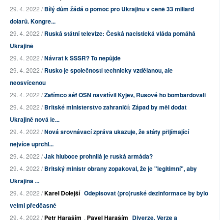
29. 4. 2022 /
Bílý dům žádá o pomoc pro Ukrajinu v ceně 33 miliard
dolarů. Kongre...
29. 4. 2022 /
Ruská státní televize: Česká nacistická vláda pomáhá
Ukrajině
29. 4. 2022 /
Návrat k SSSR? To nepůjde
29. 4. 2022 /
Rusko je společností technicky vzdělanou, ale
neosvícenou
29. 4. 2022 /
Zatímco šéf OSN navštívil Kyjev, Rusové ho bombardovali
29. 4. 2022 /
Britské ministerstvo zahraničí: Západ by měl dodat
Ukrajině nová le...
29. 4. 2022 /
Nová srovnávací zpráva ukazuje, že státy přijímající
nejvíce uprchl...
29. 4. 2022 /
Jak hluboce prohnilá je ruská armáda?
29. 4. 2022 /
Britský ministr obrany zopakoval, že je "legitimní", aby
Ukrajina ...
29. 4. 2022 /
Karel Dolejší
Odepisovat (pro)ruské dezinformace by bylo
velmi předčasné
29. 4. 2022 /
Petr Haraším
,
Pavel Haraším
Diverze, Verze a