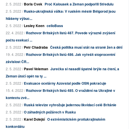
2. 5. 2022 /
Boris Cvek
Proč Kalousek a Zeman podpořili Středulu
2. 5. 2022 /
Rusko-ukrajinská válka: V ruském městě Bělgorod jsou
hlášeny výbuc...
2. 5. 2022 /
Lesley Keen
celloBass
22. 4. 2022 /
Rozhovor Britských listů 487. Povede výrazné zvýšení
počtu exekucí ...
2. 5. 2022 /
Petr Chadraba
Česká politika musí stát na straně žen a dětí
19. 4. 2022 /
Rozhovor Britských listů 486. Jak vyřešit stoprocentní
závislost ČR...
2. 5. 2022 /
Pavel Veleman
Jurečka si nasadil špatné brýle na čtení, a
Zeman útočí opět na ty ...
2. 5. 2022 /
Evakuace ocelárny Azovstal podle OSN pokračuje
15. 4. 2022 /
Rozhovor Britských listů 485. O vraždění na Ukrajině v
kontextu zvě...
2. 5. 2022 /
Ruská televize vyhrožuje jadernou likvidací celé Británie
2. 5. 2022 /
O záhadných požárech v Rusku
2. 5. 2022 /
Karel Dolejší
O extrémistickém protiukrajinském
konkordátu