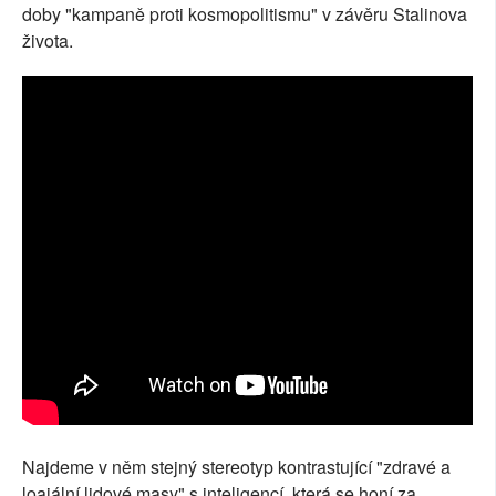
doby "kampaně proti kosmopolitismu" v závěru Stalinova
života.
Najdeme v něm stejný stereotyp kontrastující "zdravé a
loajální lidové masy" s inteligencí, která se honí za