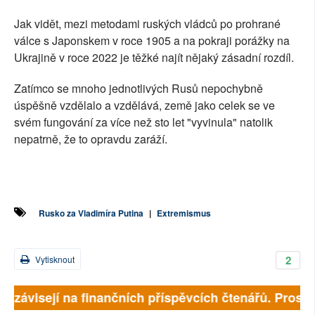
Jak vidět, mezi metodami ruských vládců po prohrané
válce s Japonskem v roce 1905 a na pokraji porážky na
Ukrajině v roce 2022 je těžké najít nějaký zásadní rozdíl.
Zatímco se mnoho jednotlivých Rusů nepochybně
úspěšně vzdělalo a vzdělává, země jako celek se ve
svém fungování za více než sto let "vyvinula" natolik
nepatrně, že to opravdu zaráží.
Rusko za Vladimíra Putina
|
Extremismus
2
Vytisknout
ně závisejí na finančních příspěvcích čtenářů. Prosíme