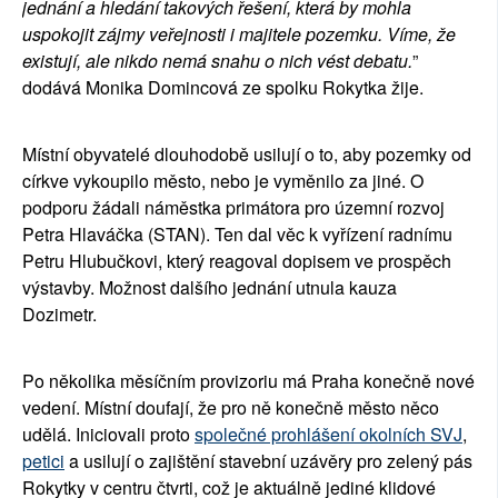
jednání a hledání takových řešení, která by mohla
uspokojit zájmy veřejnosti i majitele pozemku. Víme, že
existují, ale nikdo nemá snahu o nich vést debatu
.
”
dodává Monika Domincová ze spolku Rokytka žije.
Místní obyvatelé dlouhodobě usilují o to, aby pozemky od
církve vykoupilo město, nebo je vyměnilo za jiné. O
podporu žádali náměstka primátora pro územní rozvoj
Petra Hlaváčka (STAN). Ten dal věc k vyřízení radnímu
Petru Hlubučkovi, který
reagoval dopisem ve prospěch
výstavby
.
Možnost dalšího jednání utnula kauza
Dozimetr.
Po několika měsíčním provizoriu má Praha konečně nové
vedení. Místní doufají, že pro ně konečně město něco
udělá. Iniciovali proto
společné prohlášení okolních SVJ
,
petici
a usilují o zajištění stavební uzávěry pro zelený pás
Rokytky v centru čtvrti, což je aktuálně jediné klidové