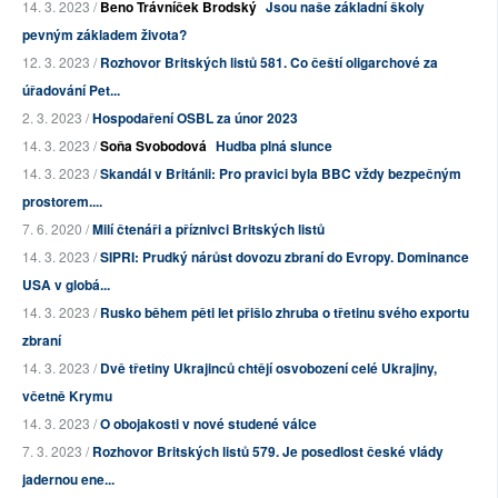
14. 3. 2023 /
Beno Trávníček Brodský
Jsou naše základní školy
pevným základem života?
12. 3. 2023 /
Rozhovor Britských listů 581. Co čeští oligarchové za
úřadování Pet...
2. 3. 2023 /
Hospodaření OSBL za únor 2023
14. 3. 2023 /
Soňa Svobodová
Hudba plná slunce
14. 3. 2023 /
Skandál v Británii: Pro pravici byla BBC vždy bezpečným
prostorem....
7. 6. 2020 /
Milí čtenáři a příznivci Britských listů
14. 3. 2023 /
SIPRI: Prudký nárůst dovozu zbraní do Evropy. Dominance
USA v globá...
14. 3. 2023 /
Rusko během pěti let přišlo zhruba o třetinu svého exportu
zbraní
14. 3. 2023 /
Dvě třetiny Ukrajinců chtějí osvobození celé Ukrajiny,
včetně Krymu
14. 3. 2023 /
O obojakosti v nové studené válce
7. 3. 2023 /
Rozhovor Britských listů 579. Je posedlost české vlády
jadernou ene...