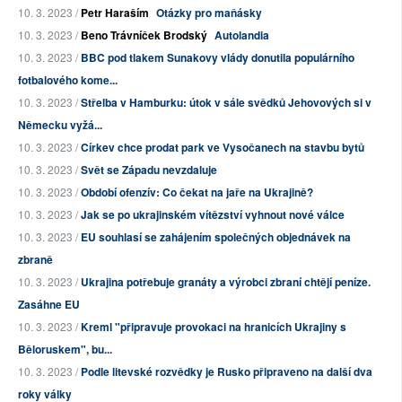
10. 3. 2023 /
Petr Haraším
Otázky pro maňásky
10. 3. 2023 /
Beno Trávníček Brodský
Autolandia
10. 3. 2023 /
BBC pod tlakem Sunakovy vlády donutila populárního
fotbalového kome...
10. 3. 2023 /
Střelba v Hamburku: útok v sále svědků Jehovových si v
Německu vyžá...
10. 3. 2023 /
Církev chce prodat park ve Vysočanech na stavbu bytů
10. 3. 2023 /
Svět se Západu nevzdaluje
10. 3. 2023 /
Období ofenzív: Co čekat na jaře na Ukrajině?
10. 3. 2023 /
Jak se po ukrajinském vítězství vyhnout nové válce
10. 3. 2023 /
EU souhlasí se zahájením společných objednávek na
zbraně
10. 3. 2023 /
Ukrajina potřebuje granáty a výrobci zbraní chtějí peníze.
Zasáhne EU
10. 3. 2023 /
Kreml "připravuje provokaci na hranicích Ukrajiny s
Běloruskem", bu...
10. 3. 2023 /
Podle litevské rozvědky je Rusko připraveno na další dva
roky války