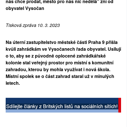
nás chce prodat, město pro nás nic nedělá” zní od
SOCIÁLNÍ SÍTĚ
obyvatel Vysočan
RUBRIKY
Tisková zpráva 10. 3. 2023
PLNÁ VERZE STRÁNEK
Na úterní zastupitelstvo městské části Praha 9 přišla
kvůli zahrádkám ve Vysočanech řada obyvatel. Usilují
o to, aby se z původně oplocené zahrádkářské
kolonie stal veřejný prostor pro místní s komunitní
zahradou, kterou by mohla využívat i nová škola.
Místní spolek se o část zahrad staral už v minulých
letech.