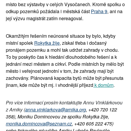
místo bez výstavby v celých Vysočanech. Kromě spolku o
odkup pozemků požádala i městská část
Praha 9
, ani na
její výzvu magistrát zatím nereagoval.
Okamžitým řešením neúnosné situace by bylo, kdyby
místní spolek
Rokytka žije
, získal třeba i dočasný
pronájem pozemku a mohl tak udržet zahrady v chodu.
To by poskytlo čas k hledání dlouhodobého řešení a k
jednání mezi městem a církví. Podle místních by mělo být
město i veřejnost jednotní v tom, že zahrady mají být
zachovány. Plánovaná kapacita bytů může být přesunuta
jinam, kde může být mj. i vhodnější příjezd
k domům
.
Pro více informací prosím kontaktujte Annu Vinklárkovou
z Arniky (
anna.vinklarkova@arnika.org
, +420 720 122
358), Moniku Domincovou ze spolku Rokytka žije,
monika.domincova@seznam.cz
, +420 605 222 475)
nebo
tiskového mluvčího Arniky Luboše Pavloviče