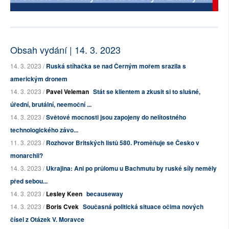
Obsah vydání | 14. 3. 2023
14. 3. 2023 /
Ruská stíhačka se nad Černým mořem srazila s
americkým dronem
14. 3. 2023 /
Pavel Veleman
Stát se klientem a zkusit si to slušné,
úřední, brutální, neemoční ...
14. 3. 2023 /
Světové mocnosti jsou zapojeny do nelítostného
technologického závo...
11. 3. 2023 /
Rozhovor Britských listů 580. Proměňuje se Česko v
monarchii?
14. 3. 2023 /
Ukrajina: Ani po průlomu u Bachmutu by ruské síly neměly
před sebou...
14. 3. 2023 /
Lesley Keen
becauseway
14. 3. 2023 /
Boris Cvek
Současná politická situace očima nových
čísel z Otázek V. Moravce