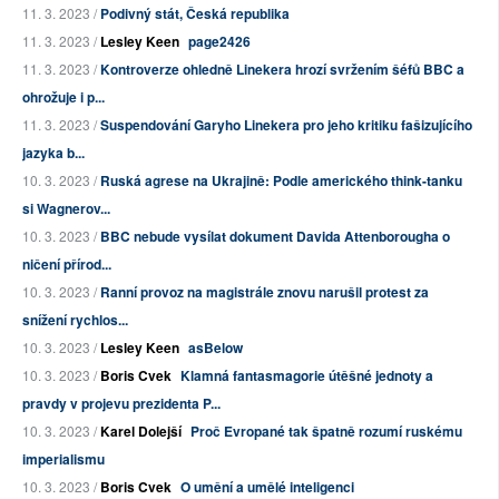
11. 3. 2023 /
Podivný stát, Česká republika
11. 3. 2023 /
Lesley Keen
page2426
11. 3. 2023 /
Kontroverze ohledně Linekera hrozí svržením šéfů BBC a
ohrožuje i p...
11. 3. 2023 /
Suspendování Garyho Linekera pro jeho kritiku fašizujícího
jazyka b...
10. 3. 2023 /
Ruská agrese na Ukrajině: Podle amerického think-tanku
si Wagnerov...
10. 3. 2023 /
BBC nebude vysílat dokument Davida Attenborougha o
ničení přírod...
10. 3. 2023 /
Ranní provoz na magistrále znovu narušil protest za
snížení rychlos...
10. 3. 2023 /
Lesley Keen
asBelow
10. 3. 2023 /
Boris Cvek
Klamná fantasmagorie útěšné jednoty a
pravdy v projevu prezidenta P...
10. 3. 2023 /
Karel Dolejší
Proč Evropané tak špatně rozumí ruskému
imperialismu
10. 3. 2023 /
Boris Cvek
O umění a umělé inteligenci