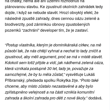
na chatky, nemá ale ani územní rozhodnutí na
plánovanou stavbu. Ke zpustnutí okolních zahrádek tedy
dojde, i když se nebude stavět. Hrozí obvyklý efekt, že
následně zpustlé zahrady, dnes cennou oázu zeleně a
biodiverzity, pod záminkou obnovy zpustošených
pozemků “zachrání” developer tím, že je zastaví.
“
Postup vlastníka, kterým je dominikánská církev, na mě
působí tak, že nás chtějí vyhnat a nechat to tady zničit a
zpustnout, aby měli argument, proč se má v místě stavět.
Kdokoli sem totiž přijde a vidí, jak nádherná zelená oáza,
která vznikala postupně 30 let, tady je, považuje za
samozřejmé, že by tu měla zůstat,
” vysvětluje Lukáš
Příbramský, předseda spolku Rokytka žije. “
Proto také
chceme, aby místo zůstalo nezastavěné a aby bylo
zpřístupněno veřejnosti a na části vznikla komunitní
zahrada a školní zahrada pro děti z nové školy.
” dodává.