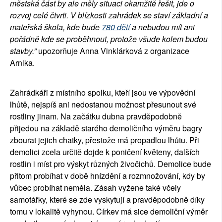
městská část by ale měly situaci okamžitě řešit, jde o
rozvoj celé čtvrti. V blízkosti zahrádek se staví základní a
mateřská škola, kde bude
780 dětí
a nebudou mít ani
pořádně kde se proběhnout, protože všude kolem budou
stavby.”
upozorňuje Anna Vinklárková z organizace
Arnika.
Zahrádkáři z místního spolku, kteří jsou ve výpovědní
lhůtě, nejspíš ani nedostanou možnost přesunout své
rostliny jinam. Na začátku dubna pravděpodobně
přijedou na základě starého demoličního výměru bagry
zbourat jejich chatky, přestože má propadlou lhůtu. Při
demolici zcela určitě dojde k poničení květeny, dalších
rostlin i míst pro výskyt různých živočichů. Demolice bude
přitom probíhat v době hnízdění a rozmnožování, kdy by
vůbec probíhat neměla. Zásah vyžene také včely
samotářky, které se zde vyskytují a pravděpodobně díky
tomu v lokalitě vyhynou. Církev má sice demoliční výměr