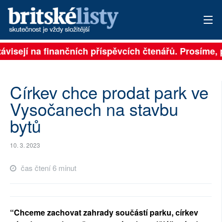
ávisejí na finančních příspěvcích čtenářů. Prosíme, př
PŘIHLÁSIT
AKTUÁLNÍ VYDÁNÍ
Církev chce prodat park ve
ARCHIV
Vysočanech na stavbu
bytů
ROZHOVORY
TÉMATA
10. 3. 2023
NEJČTENĚJŠÍ ZA 7 DNÍ
čas čtení 6 minut
AUTOŘI
PŘÍSPĚVKY NA PROVOZ
“Chceme zachovat zahrady součástí parku, církev