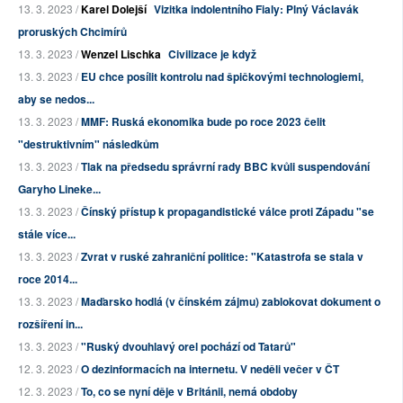
13. 3. 2023 /
Karel Dolejší
Vizitka indolentního Fialy: Plný Václavák
proruských Chcimírů
13. 3. 2023 /
Wenzel Lischka
Civilizace je když
13. 3. 2023 /
EU chce posílit kontrolu nad špičkovými technologiemi,
aby se nedos...
13. 3. 2023 /
MMF: Ruská ekonomika bude po roce 2023 čelit
"destruktivním" následkům
13. 3. 2023 /
Tlak na předsedu správrní rady BBC kvůli suspendování
Garyho Lineke...
13. 3. 2023 /
Čínský přístup k propagandistické válce proti Západu "se
stále více...
13. 3. 2023 /
Zvrat v ruské zahraniční politice: "Katastrofa se stala v
roce 2014...
13. 3. 2023 /
Maďarsko hodlá (v čínském zájmu) zablokovat dokument o
rozšíření in...
13. 3. 2023 /
"Ruský dvouhlavý orel pochází od Tatarů"
12. 3. 2023 /
O dezinformacích na internetu. V neděli večer v ČT
12. 3. 2023 /
To, co se nyní děje v Británii, nemá obdoby