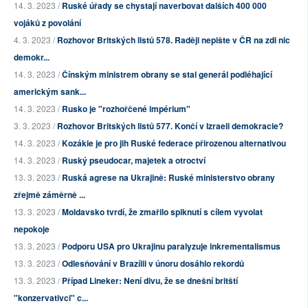
14. 3. 2023 /
Ruské úřady se chystají naverbovat dalších 400 000
vojáků z povolání
4. 3. 2023 /
Rozhovor Britských listů 578. Raději nepište v ČR na zdi nic
demokr...
14. 3. 2023 /
Čínským ministrem obrany se stal generál podléhající
americkým sank...
14. 3. 2023 /
Rusko je "rozhořčené impérium"
3. 3. 2023 /
Rozhovor Britských listů 577. Končí v Izraeli demokracie?
14. 3. 2023 /
Kozákie je pro jih Ruské federace přirozenou alternativou
14. 3. 2023 /
Ruský pseudocar, majetek a otroctví
13. 3. 2023 /
Ruská agrese na Ukrajině: Ruské ministerstvo obrany
zřejmě záměrně ...
13. 3. 2023 /
Moldavsko tvrdí, že zmařilo spiknutí s cílem vyvolat
nepokoje
13. 3. 2023 /
Podporu USA pro Ukrajinu paralyzuje inkrementalismus
13. 3. 2023 /
Odlesňování v Brazílii v únoru dosáhlo rekordů
13. 3. 2023 /
Případ Lineker: Není divu, že se dnešní britští
"konzervativci" c...