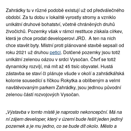
Zahrádky tu v různé podobě existují už od předválečného
období. Za tu dobu v lokalitě vyrostly stromy a vzniklo
unikátní druhové bohatství, včetně chráněných druhů
živočichů. Pozemky však v rámci restituce získala církev,
která je chce prodat developerovi JRD.
A ten na nich
chce stavět byty. Místní proti plánované stavbě sepsali od
roku 2021 už druhou
petici
. Dotčené pozemky jsou totiž
unikátní zelenou oázou v srdci Vysočan. Čtvrť se totiž
dynamicky rozvíjí, má mít až 45 tisíc obyvatel. Hustá
zástavba se staví či plánuje všude v okolí a zahrádkářská
kolonie sousedící s říčkou Rokytka a oblíbeným a velmi
navštěvovaným parkem Zahrádky, jsou jedinou původní
zelenou částí rozvojových Vysočan
.
„Výstavba v tomto místě je naprosto nekoncepční. Má na
ní zájem developer, který v území bude řešit jeden jediný
pozemek a je mu jedno, co se bude dít okolo. Město a