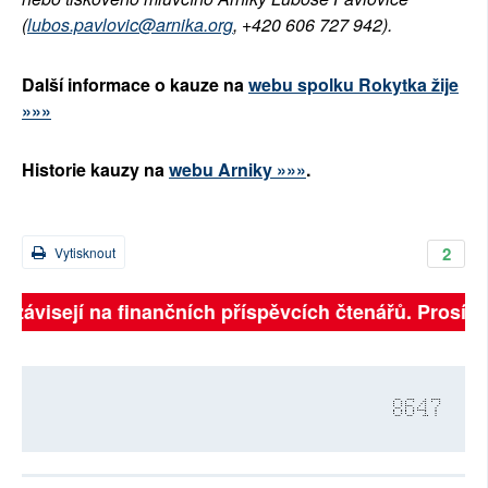
(
lubos.pavlovic@arnika.org
, +420 606 727 942).
Další informace o kauze na
webu spolku Rokytka žije
»»»
Historie kauzy na
webu Arniky
»»»
.
2
Vytisknout
ě závisejí na finančních příspěvcích čtenářů. Prosíme,
8647