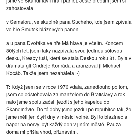
jsme ve Skandinávii hráli pár let. Ještě předtím jsem si
zahostovala
v Semaforu, ve skupině pana Suchého, kde jsem zpívala
ve hře Smutek bláznivých panen
a u pana Dvořáka ve hře Má hlava je včelín. Koncem
80tých let, jsem taky nazpívala svou jedinou sólovou
desku, Kresby tuší, která se stala Deskou roku 81. Byla v
dramaturgii Ondřeje Konráda a aranžoval ji Michael
Kocáb. Takže jsem nezahálela :-)
T:
Když jsem se v roce 1976 vdala, zanedlouho po tom,
jsem se odstěhovala za manželem do Bratislavy a rok
nato jsme spolu začali jezdit s jeho kapelou do
Skandinávie. Do té doby jsme jezdili po republice tak, že
jsme měli jen čtyři dny v měsíci volné. Byl to blázinec a
nápor na nervy, být každý den v jiném městě. Pauza
doma mi přišla vhod, přiznávám.