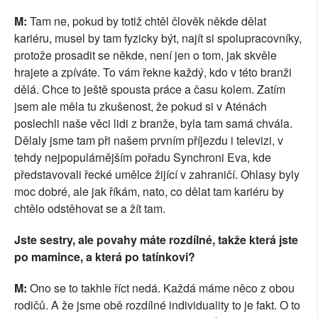
M:
Tam ne, pokud by totiž chtěl člověk někde dělat
kariéru, musel by tam fyzicky být, najít si spolupracovníky,
protože prosadit se někde, není jen o tom, jak skvěle
hrajete a zpíváte. To vám řekne každý, kdo v této branži
dělá. Chce to ještě spousta práce a času kolem. Zatím
jsem ale měla tu zkušenost, že pokud si v Aténách
poslechli naše věci lidi z branže, byla tam samá chvála.
Dělaly jsme tam při našem prvním příjezdu i televizi, v
tehdy nejpopulárnějším pořadu Synchroni Eva, kde
představovali řecké umělce žijící v zahraničí. Ohlasy byly
moc dobré, ale jak říkám, nato, co dělat tam kariéru by
chtělo odstěhovat se a žít tam.
Jste sestry, ale povahy máte rozdílné, takže která jste
po mamince, a která po tatínkovi?
M:
Ono se to takhle říct nedá. Každá máme něco z obou
rodičů. A že jsme obě rozdílné individuality to je fakt. O to