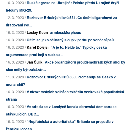
16. 3. 2023 /
Ruská agrese na Ukrajině: Polsko předá Ukrajině čtyři
letouny MIG-29.
12. 3. 2023 /
Rozhovor Britských listů 581. Co čeští oligarchové za
úřadování Pet...
16. 3. 2023 /
Lesley Keen
armlessMorpheus
16. 3. 2023 /
Cítím se jako očůraný sloup v parku po venčení psů
16. 3. 2023 /
Karel Dolejší
"A je to. Nejde to." Typicky česká
argumentace proti boji s ruskou ...
16. 3. 2023 /
Jan Čulík
Akce organizátorů protidemokratických akcí by
sice měly být zakázán...
11. 3. 2023 /
Rozhovor Britských listů 580. Proměňuje se Česko v
monarchii?
16. 3. 2023 /
V nizozemských volbách zvítězila venkovská populistická
strana
16. 3. 2023 /
Ve středu se v Londýně konala obrovská demostrace
stávkujících. BBC...
16. 3. 2023 /
"Nepřátelská a autoritářská" Británie se propadla v
žebříčku občan...