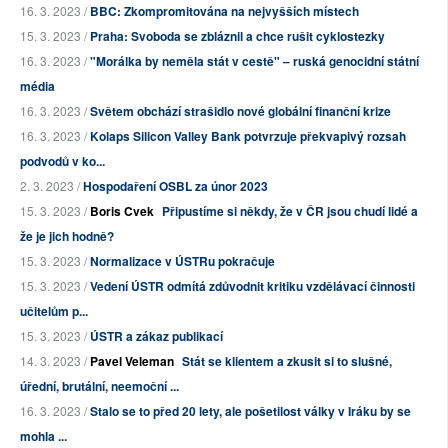
16. 3. 2023 /
BBC: Zkompromitována na nejvyšších místech
15. 3. 2023 /
Praha: Svoboda se zbláznil a chce rušit cyklostezky
16. 3. 2023 /
"Morálka by neměla stát v cestě" – ruská genocidní státní
média
16. 3. 2023 /
Světem obchází strašidlo nové globální finanční krize
16. 3. 2023 /
Kolaps Silicon Valley Bank potvrzuje překvapivý rozsah
podvodů v ko...
2. 3. 2023 /
Hospodaření OSBL za únor 2023
15. 3. 2023 /
Boris Cvek
Připustíme si někdy, že v ČR jsou chudí lidé a
že je jich hodně?
15. 3. 2023 /
Normalizace v ÚSTRu pokračuje
15. 3. 2023 /
Vedení ÚSTR odmítá zdůvodnit kritiku vzdělávací činnosti
učitelům p...
15. 3. 2023 /
ÚSTR a zákaz publikací
14. 3. 2023 /
Pavel Veleman
Stát se klientem a zkusit si to slušné,
úřední, brutální, neemoční ...
16. 3. 2023 /
Stalo se to před 20 lety, ale pošetilost války v Iráku by se
mohla ...