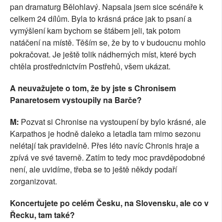
pan dramaturg Bělohlavý. Napsala jsem sice scénáře k
celkem 24 dílům. Byla to krásná práce jak to psaní a
vymýšlení kam bychom se štábem jeli, tak potom
natáčení na místě. Těším se, že by to v budoucnu mohlo
pokračovat. Je ještě tolik nádherných míst, které bych
chtěla prostřednictvím Postřehů, všem ukázat.
A neuvažujete o tom, že by jste s Chronisem
Panaretosem vystoupily na Barče?
M:
Pozvat si Chronise na vystoupení by bylo krásné, ale
Karpathos je hodně daleko a letadla tam mimo sezonu
nelétají tak pravidelně. Přes léto navíc Chronis hraje a
zpívá ve své taverně. Zatím to tedy moc pravděpodobné
není, ale uvidíme, třeba se to ještě někdy podaří
zorganizovat.
Koncertujete po celém Česku, na Slovensku, ale co v
Řecku, tam také?