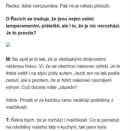
Řecko: Itálie nerozuměla. Pak mi je někdo přeložil.
O Řecích se traduje, že jsou nejen velmi
temperamentní, přátelští, ale i to, že je nic nerozhází.
Je to pravda?
M:
No spíš je to tak, že si všelijakými drobnostmi
nelámou hlavu. Ví, že se všechno nakonec vyřeší. Je to
třeba vidět i na stylu jízdy autem. Jezdí ani ne tak podle
cedulí, ale s pocitem, že si řidiči nakonec navzájem
vyhoví. Což docela máte „západní“
řidiče. Prostě si za každou cenu nedělají problémy z
maličkostí.
T:
Řekla bych, že je rozhází i maličkosti. Co si pamatuji
na návštěvy našeho táty v kuchyni, tak jsem byla