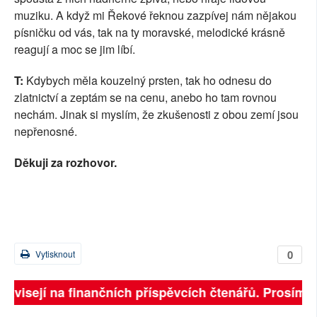
muziku. A když mi Řekové řeknou zazpívej nám nějakou
písničku od vás, tak na ty moravské, melodické krásně
reagují a moc se jim líbí.
T:
Kdybych měla kouzelný prsten, tak ho odnesu do
zlatnictví a zeptám se na cenu, anebo ho tam rovnou
nechám. Jinak si myslím, že zkušenosti z obou zemí jsou
nepřenosné.
Děkuji za rozhovor.
0
Vytisknout
ávisejí na finančních příspěvcích čtenářů. Prosíme, př