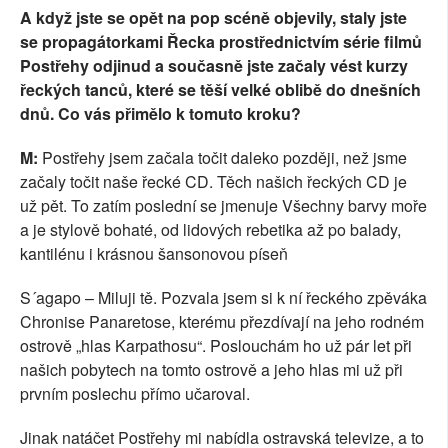
A když jste se opět na pop scéně objevily, staly jste
se propagátorkami Řecka prostřednictvím série filmů
Postřehy odjinud a současně jste začaly vést kurzy
řeckých tanců, které se těší velké oblibě do dnešních
dnů. Co vás přimělo k tomuto kroku?
M:
Postřehy jsem začala točit daleko později, než jsme
začaly točit naše řecké CD. Těch našich řeckých CD je
už pět. To zatím poslední se jmenuje Všechny barvy moře
a je stylově bohaté, od lidových rebetika až po balady,
kantilénu i krásnou šansonovou píseň
S´agapo – Miluji tě. Pozvala jsem si k ní řeckého zpěváka
Chronise Panaretose, kterému přezdívají na jeho rodném
ostrově „hlas Karpathosu“. Poslouchám ho už pár let při
našich pobytech na tomto ostrově a jeho hlas mi už při
prvním poslechu přímo učaroval.
Jinak natáčet Postřehy mi nabídla ostravská televize, a to