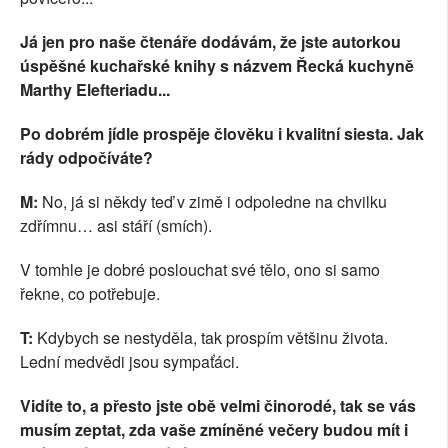
Já jen pro naše čtenáře dodávám, že jste autorkou
úspěšné kuchařské knihy s názvem Řecká kuchyně
Marthy Elefteriadu...
Po dobrém jídle prospěje člověku i kvalitní siesta. Jak
rády odpočíváte?
M:
No, já si někdy teď v zimě i odpoledne na chvilku
zdřímnu… asi stáří (smích).
V tomhle je dobré poslouchat své tělo, ono si samo
řekne, co potřebuje.
T:
Kdybych se nestyděla, tak prospím většinu života.
Lední medvědi jsou
sympaťáci.
Vidíte to, a přesto jste obě velmi činorodé, tak se vás
musím zeptat, zda vaše zmíněné večery budou mít i