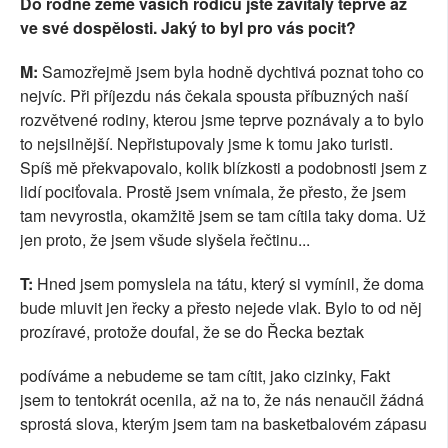
Do rodné země vašich rodičů jste zavítaly teprve až
ve své dospělosti. Jaký to byl pro vás pocit?
M:
Samozřejmě jsem byla hodně dychtivá poznat toho co
nejvíc. Při příjezdu nás čekala spousta příbuzných naší
rozvětvené rodiny, kterou jsme teprve poznávaly a to bylo
to nejsilnější. Nepřistupovaly jsme k tomu jako turisti.
Spíš mě překvapovalo, kolik blízkosti a podobnosti jsem z
lidí pociťovala. Prostě jsem vnímala, že přesto, že jsem
tam nevyrostla, okamžitě jsem se tam cítila taky doma. Už
jen proto, že jsem všude slyšela řečtinu...
T:
Hned jsem pomyslela na tátu, který si vymínil, že doma
bude mluvit jen řecky a přesto nejede vlak. Bylo to od něj
prozíravé, protože doufal, že se do Řecka beztak
podíváme a nebudeme se tam cítit, jako cizinky, Fakt
jsem to tentokrát ocenila, až na to, že nás nenaučil žádná
sprostá slova, kterým jsem tam na basketbalovém zápasu