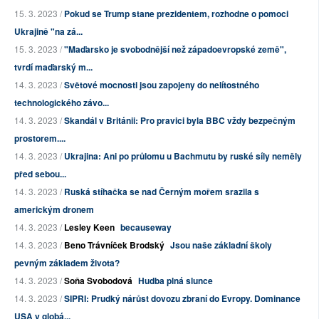
15. 3. 2023 /
Pokud se Trump stane prezidentem, rozhodne o pomoci
Ukrajině "na zá...
15. 3. 2023 /
"Maďarsko je svobodnější než západoevropské země",
tvrdí maďarský m...
14. 3. 2023 /
Světové mocnosti jsou zapojeny do nelítostného
technologického závo...
14. 3. 2023 /
Skandál v Británii: Pro pravici byla BBC vždy bezpečným
prostorem....
14. 3. 2023 /
Ukrajina: Ani po průlomu u Bachmutu by ruské síly neměly
před sebou...
14. 3. 2023 /
Ruská stíhačka se nad Černým mořem srazila s
americkým dronem
14. 3. 2023 /
Lesley Keen
becauseway
14. 3. 2023 /
Beno Trávníček Brodský
Jsou naše základní školy
pevným základem života?
14. 3. 2023 /
Soňa Svobodová
Hudba plná slunce
14. 3. 2023 /
SIPRI: Prudký nárůst dovozu zbraní do Evropy. Dominance
USA v globá...