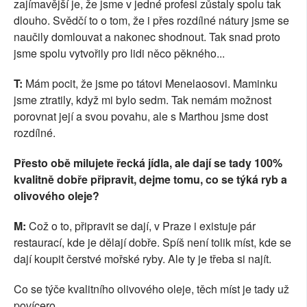
zajímavější je, že jsme v jedné profesi zůstaly spolu tak
dlouho. Svědčí to o tom, že i přes rozdílné nátury jsme se
naučily domlouvat a nakonec shodnout. Tak snad proto
jsme spolu vytvořily pro lidi něco pěkného...
T:
Mám pocit, že jsme po tátovi Menelaosovi. Maminku
jsme ztratily, když mi bylo sedm. Tak nemám možnost
porovnat její a svou povahu, ale s Marthou jsme dost
rozdílné.
Přesto obě milujete řecká jídla, ale dají se tady 100%
kvalitně dobře připravit, dejme tomu, co se týká ryb a
olivového oleje?
M:
Což o to, připravit se dají, v Praze i existuje pár
restaurací, kde je dělají dobře. Spíš není tolik míst, kde se
dají koupit čerstvé mořské ryby. Ale ty je třeba si najít.
Co se týče kvalitního olivového oleje, těch míst je tady už
povícero...