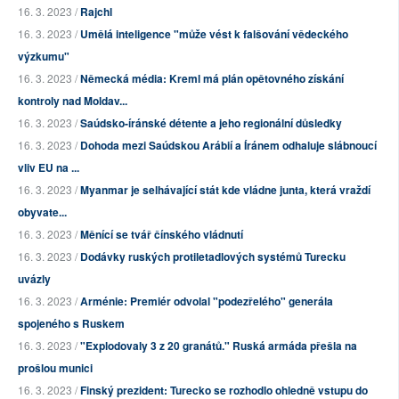
16. 3. 2023 /
Rajchl
16. 3. 2023 /
Umělá inteligence "může vést k falšování vědeckého
výzkumu"
16. 3. 2023 /
Německá média: Kreml má plán opětovného získání
kontroly nad Moldav...
16. 3. 2023 /
Saúdsko-íránské détente a jeho regionální důsledky
16. 3. 2023 /
Dohoda mezi Saúdskou Arábií a Íránem odhaluje slábnoucí
vliv EU na ...
16. 3. 2023 /
Myanmar je selhávající stát kde vládne junta, která vraždí
obyvate...
16. 3. 2023 /
Měnící se tvář čínského vládnutí
16. 3. 2023 /
Dodávky ruských protiletadlových systémů Turecku
uvázly
16. 3. 2023 /
Arménie: Premiér odvolal "podezřelého" generála
spojeného s Ruskem
16. 3. 2023 /
"Explodovaly 3 z 20 granátů." Ruská armáda přešla na
prošlou munici
16. 3. 2023 /
Finský prezident: Turecko se rozhodlo ohledně vstupu do