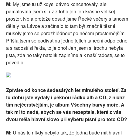
M:
My jsme tu už kdysi dávno koncertovaly, ale
pamatovala jsem si už z toho jen ten krásně velikej
prostor. No a protože dosud jsme Řecké večery s tancem
dělaly na Lávce a začínalo to tam být značně těsné,
musely jsme se porozhlédnout po něčem prostornějším.
Přišla jsem se podívat na jedno jejich taneční odpoledne
a s radostí si řekla, to je ono! Jen jsem si trochu nebyla
jistá, zda ho taky natolik zaplníme a k naší radosti, se to
povedlo.
Zpíváte od konce šedesátých let minulého století. Za
tu dobu jste vydaly i pěknou řádku alb a CD, z nichž
tím nejčerstvějším, je album Všechny barvy moře. A
tak mi to nedá, abych se vás nezeptala, která z vás
dvou měla hlavní slovo při výběru písní pro toto CD?
M:
U nás to nikdy nebylo tak, že jedna bude mít hlavní