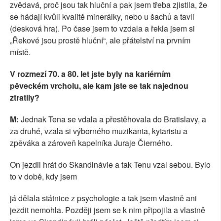
zvědavá, proč jsou tak hluční a pak jsem třeba zjistila, že
se hádají kvůli kvalitě minerálky, nebo u šachů a tavli
(desková hra). Po čase jsem to vzdala a řekla jsem si
„Řekové jsou prostě hluční“, ale přátelství na prvním
místě.
V rozmezí 70. a 80. let jste byly na kariérním
pěveckém vrcholu, ale kam jste se tak najednou
ztratily?
M:
Jednak Tena se vdala a přestěhovala do Bratislavy, a
za druhé, vzala si výborného muzikanta, kytaristu a
zpěváka a zároveň kapelníka Juraje Čierného.
On jezdil hrát do Skandinávie a tak Tenu vzal sebou. Bylo
to v době, kdy jsem
já dělala státnice z psychologie a tak jsem vlastně ani
jezdit nemohla. Později jsem se k nim připojila a vlastně