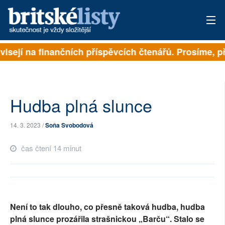
isejí na finančních příspěvcích čtenářů. Prosíme, přis
PŘIHLÁSIT
AKTUÁLNÍ VYDÁNÍ
ARCHIV
Hudba plná slunce
ROZHOVORY
14. 3. 2023 /
Soňa Svobodová
TÉMATA
čas čtení 14 minut
NEJČTENĚJŠÍ ZA 7 DNÍ
AUTOŘI
Není to tak dlouho, co přesně taková hudba, hudba
PŘÍSPĚVKY NA PROVOZ
plná slunce prozářila strašnickou „Barču“. Stalo se