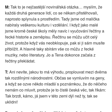
M:
Tak to je nejčastější novinářská otázka… myslím, že
každá druhá generace lidí, co se někam přistěhovali,
naprosto splynula s prostředím. Tady jsme od malička
nabíraly veškerou kulturu i vzdělání. I když jako malé
jsme kromě české školy měly navíc i vyučování řečtiny a
řecké historie a zeměpisu. Řečtinu se můžu učit celý
život, protože když vás neobklopuje, pak si ji sám musíte
přiblížit. A hlavně taky sbírám vše co můžu z řecké
muziky, nebo literatury. Jo a Tena dokonce začala z
řečtiny překládat.
T:
Ani nevíte, jakou to má výhodu, proplouvat mezi dvěma
tak rozdílnými národnostmi. Občas se vymluvím na geny,
a když se ozve někdo mladší s poznámkou, že do něčeho
nemám co mluvit, protože je to čistě česká věc, tak říkám:
Tak brzdi, kámo, já jsem v této zemi dýl než ty, tak se
uklidni!