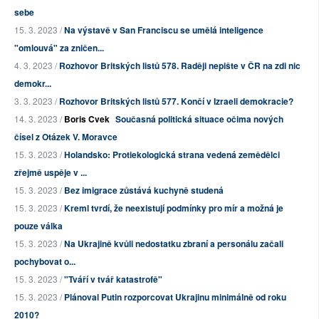
sebe
15. 3. 2023 /
Na výstavě v San Franciscu se umělá inteligence
"omlouvá" za zničen...
4. 3. 2023 /
Rozhovor Britských listů 578. Raději nepište v ČR na zdi nic
demokr...
3. 3. 2023 /
Rozhovor Britských listů 577. Končí v Izraeli demokracie?
14. 3. 2023 /
Boris Cvek
Současná politická situace očima nových
čísel z Otázek V. Moravce
15. 3. 2023 /
Holandsko: Protiekologická strana vedená zemědělci
zřejmě uspěje v ...
15. 3. 2023 /
Bez imigrace zůstává kuchyně studená
15. 3. 2023 /
Kreml tvrdí, že neexistují podmínky pro mír a možná je
pouze válka
15. 3. 2023 /
Na Ukrajině kvůli nedostatku zbraní a personálu začali
pochybovat o...
15. 3. 2023 /
"Tváří v tvář katastrofě"
15. 3. 2023 /
Plánoval Putin rozporcovat Ukrajinu minimálně od roku
2010?