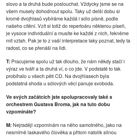
slovo a ta druhá bude poslouchat. Vždycky jsme se na
všem musely dohodnout spolu. Taky už delší dobu si
kromě dvojhlasů vybíráme každá i sólo písně, podle
našeho cítění. Vzít si totiž do repertoáru některou píseň,
je vysoce individuální a musíte ke každé z nich, řekněme
mít vztah. Pak je to z vaší interpretace taky poznat, tedy ta
radost, co se přenáší na lidi.
T:
Pracujeme spolu už tak dlouho, že nám někdy stačí i
výraz ve tváři a ta druhá ví, o co jde. V podstatě to tak
probíhalo u všech pěti CD. Na dvojhlasech byla
podstatná shoda u sólových věcí panuje svoboda.
Ve svých začátcích jste spolupracovaly také s
orchestrem Gustava Broma, jak na tuto dobu
vzpomínáte?
M:
Nejraději vzpomínám na něho samotného, jako na
nesmírně laskavého člověka a přitom natolik silnou