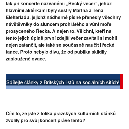
tak při koncertě nazvaném: „Řecký večer“, jehož
SOCIÁLNÍ SÍTĚ
hlavními aktérkami byly sestry Martha a Tena
Elefteriadu, jejichž nádherné písně přenesly všechny
RUBRIKY
návštěvníky do sluncem prohřátého a vůní moře
prosyceného Řecka. A nejen to. Všichni, kteří na
PLNÁ VERZE STRÁNEK
tento jejich úplně první zdejší večer zavítali si mohli
nejen zatančit, ale také se současně naučit i řecké
tance. Proto nebylo divu, že od publika sklidily
zasloužené ovace.
Čím to, že jste z tolika pražských kulturních stánků
zvolily pro svůj koncert právě tento?