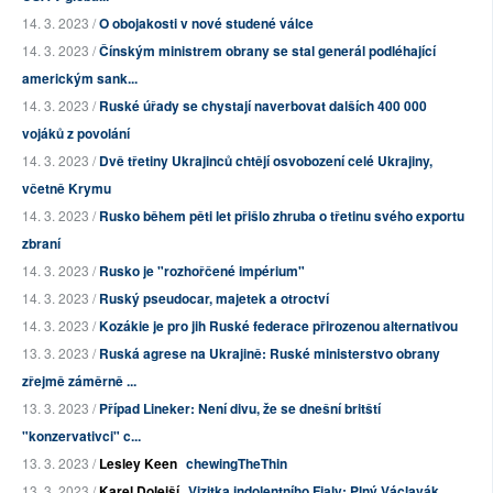
14. 3. 2023 /
O obojakosti v nové studené válce
14. 3. 2023 /
Čínským ministrem obrany se stal generál podléhající
americkým sank...
14. 3. 2023 /
Ruské úřady se chystají naverbovat dalších 400 000
vojáků z povolání
14. 3. 2023 /
Dvě třetiny Ukrajinců chtějí osvobození celé Ukrajiny,
včetně Krymu
14. 3. 2023 /
Rusko během pěti let přišlo zhruba o třetinu svého exportu
zbraní
14. 3. 2023 /
Rusko je "rozhořčené impérium"
14. 3. 2023 /
Ruský pseudocar, majetek a otroctví
14. 3. 2023 /
Kozákie je pro jih Ruské federace přirozenou alternativou
13. 3. 2023 /
Ruská agrese na Ukrajině: Ruské ministerstvo obrany
zřejmě záměrně ...
13. 3. 2023 /
Případ Lineker: Není divu, že se dnešní britští
"konzervativci" c...
13. 3. 2023 /
Lesley Keen
chewingTheThin
13. 3. 2023 /
Karel Dolejší
Vizitka indolentního Fialy: Plný Václavák