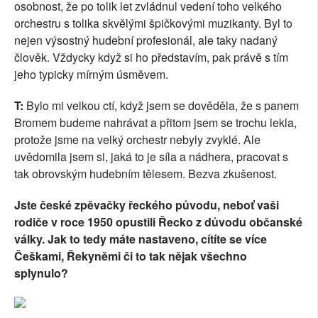
osobnost, že po tolik let zvládnul vedení toho velkého
orchestru s tolika skvělými špičkovými muzikanty. Byl to
nejen výsostný hudební profesionál, ale taky nadaný
člověk. Vždycky když si ho představím, pak právě s tím
jeho typicky mírným úsměvem.
T:
Bylo mi velkou ctí, když jsem se dověděla, že s panem
Bromem budeme nahrávat a přitom jsem se trochu lekla,
protože jsme na velký orchestr nebyly zvyklé. Ale
uvědomila jsem si, jaká to je síla a nádhera, pracovat s
tak obrovským hudebním tělesem. Bezva zkušenost.
Jste české zpěvačky řeckého původu, neboť vaši
rodiče v roce 1950 opustili Řecko z důvodu občanské
války. Jak to tedy máte nastaveno, cítíte se více
Češkami, Řekyněmi či to tak nějak všechno
splynulo?