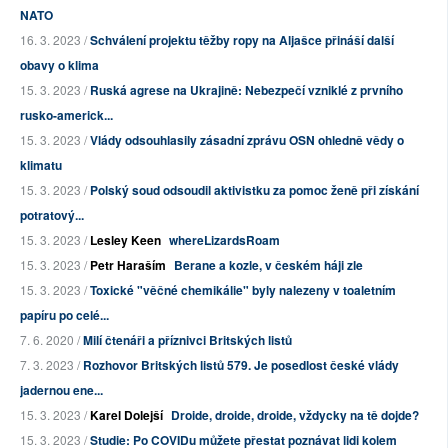
NATO
16. 3. 2023 /
Schválení projektu těžby ropy na Aljašce přináší další
obavy o klima
15. 3. 2023 /
Ruská agrese na Ukrajině: Nebezpečí vzniklé z prvního
rusko-americk...
15. 3. 2023 /
Vlády odsouhlasily zásadní zprávu OSN ohledně vědy o
klimatu
15. 3. 2023 /
Polský soud odsoudil aktivistku za pomoc ženě při získání
potratový...
15. 3. 2023 /
Lesley Keen
whereLizardsRoam
15. 3. 2023 /
Petr Haraším
Berane a kozle, v českém háji zle
15. 3. 2023 /
Toxické "věčné chemikálie" byly nalezeny v toaletním
papíru po celé...
7. 6. 2020 /
Milí čtenáři a příznivci Britských listů
7. 3. 2023 /
Rozhovor Britských listů 579. Je posedlost české vlády
jadernou ene...
15. 3. 2023 /
Karel Dolejší
Droide, droide, droide, vždycky na tě dojde?
15. 3. 2023 /
Studie: Po COVIDu můžete přestat poznávat lidi kolem