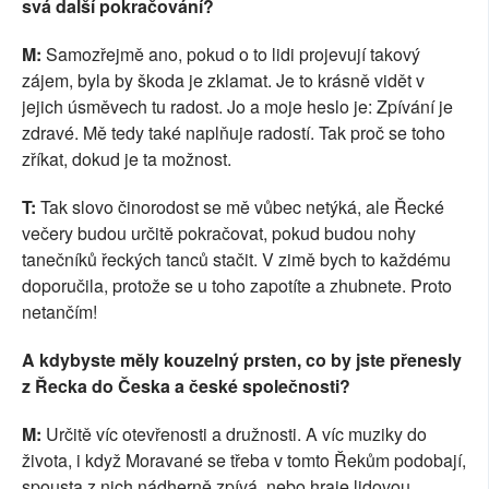
svá další pokračování?
M:
Samozřejmě ano, pokud o to lidi projevují takový
zájem, byla by škoda je zklamat. Je to krásně vidět v
jejich úsměvech tu radost. Jo a moje heslo je: Zpívání je
zdravé. Mě tedy také naplňuje radostí. Tak proč se toho
zříkat, dokud je ta možnost.
T:
Tak slovo činorodost se mě vůbec netýká, ale Řecké
večery budou určitě pokračovat, pokud budou nohy
tanečníků řeckých tanců stačit. V zimě bych to každému
doporučila, protože se u toho zapotíte a zhubnete. Proto
netančím!
A kdybyste měly kouzelný prsten, co by jste přenesly
z Řecka do Česka a české společnosti?
M:
Určitě víc otevřenosti a družnosti. A víc muziky do
života, i když Moravané se třeba v tomto Řekům podobají,
spousta z nich nádherně zpívá, nebo hraje lidovou