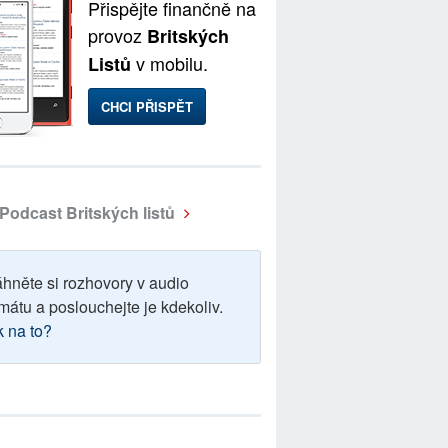
Přispějte finančně na
provoz
Britských
v mobilu.
Listů
CHCI PŘISPĚT
Podcast Britských listů
áhněte si rozhovory v audio
mátu a poslouchejte je kdekoliv.
k na to?