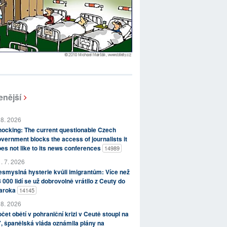
enější
 8. 2026
ocking: The current questionable Czech
vernment blocks the access of journalists it
es not like to its news conferences
14989
. 7. 2026
smyslná hysterie kvůli imigrantům: Více než
 000 lidí se už dobrovolně vrátilo z Ceuty do
aroka
14145
 8. 2026
čet obětí v pohraniční krizi v Ceutě stoupl na
, španělská vláda oznámila plány na