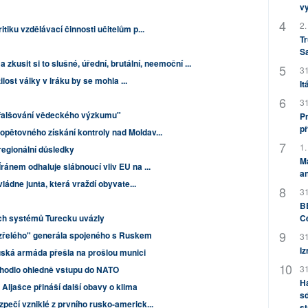
v
2.
tiku vzdělávací činnosti učitelům p...
Tr
S
a zkusit si to slušné, úřední, brutální, neemoční ...
31
ilost války v Iráku by se mohla ...
It
31
 falšování vědeckého výzkumu"
Pr
př
pětovného získání kontroly nad Moldav...
1.
regionální důsledky
M
ánem odhaluje slábnoucí vliv EU na ...
an
ládne junta, která vraždí obyvate...
31
BB
C
ch systémů Turecku uvázly
zřelého" generála spojeného s Ruskem
31
Iz
uská armáda přešla na prošlou munici
31
zhodlo ohledně vstupu do NATO
H
 Aljašce přináší další obavy o klima
sd
pečí vzniklé z prvního rusko-americk...
st