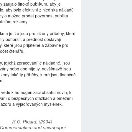
by zaujalo široké publikum, aby je
lo, aby bylo efektivní z hlediska nákladů
bylo možno prodat pozornost publika
telům reklamy.
kem je, že jsou přehlíženy příběhy, které
ly pohoršit, a přednost dostávají
y, které jsou přijatelné a zábavné pro
počet čtenářů.
y, jejichž zpracování je nákladné, jsou
vány nebo opomíjeny, nevšímavě jsou
zeny také ty příběhy, které jsou finančně
ní.
 vede k homogenizaci obsahu novin, k
vání o bezpečných otázkách a omezení
názorů a vyjadřovaných myšlenek.
R.G. Picard, (2004)
“Commercialism and newspaper