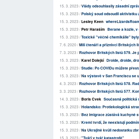
15. 3. 2023 /
Vlády odsouhlasily zásadní zprá
15. 3. 2023 /
Polský soud odsoudil aktivistku 
15. 3. 2023 /
Lesley Keen
whereLizardsRoa
15. 3. 2023 /
Petr Haraším
Berane a kozle, v
15. 3. 2023 /
Toxické "věčné chemikálie" byly 
7. 6. 2020 /
Milí čtenáři a příznivci Britských l
7. 3. 2023 /
Rozhovor Britských listů 579. Je 
15. 3. 2023 /
Karel Dolejší
Droide, droide, dr
15. 3. 2023 /
Studie: Po COVIDu můžete přesta
15. 3. 2023 /
Na výstavě v San Franciscu se u
4. 3. 2023 /
Rozhovor Britských listů 578. Radě
3. 3. 2023 /
Rozhovor Britských listů 577. Kon
14. 3. 2023 /
Boris Cvek
Současná politická 
15. 3. 2023 /
Holandsko: Protiekologická stra
15. 3. 2023 /
Bez imigrace zůstává kuchyně 
15. 3. 2023 /
Kreml tvrdí, že neexistují podmí
15. 3. 2023 /
Na Ukrajině kvůli nedostatku zbr
15. 3. 2023 /
"Tváří v tvář katastrofě"