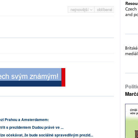
nejnovější
oblíbené
Polit
Marč
mezi Prahou a Amsterdamem:
třit s prezidentem Dudou právě ve ...
lze očekávat, že bude sociálně spravedlivým prezid...