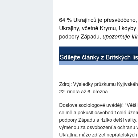
64 % Ukrajinců je přesvědčeno, 
Ukrajiny, včetně Krymu, i kdyby
podpory Západu,
upozorňuje Ir
Zdroj: Výsledky průzkumu Kyjivskéh
22. února až 6. března.
Doslova sociologové uvádějí: "Větši
se měla pokusit osvobodit celé území
podpory Západu a riziko delší války.
výměnou za osvobození a ochranu v
Ukrajina může zdržet nepřátelských