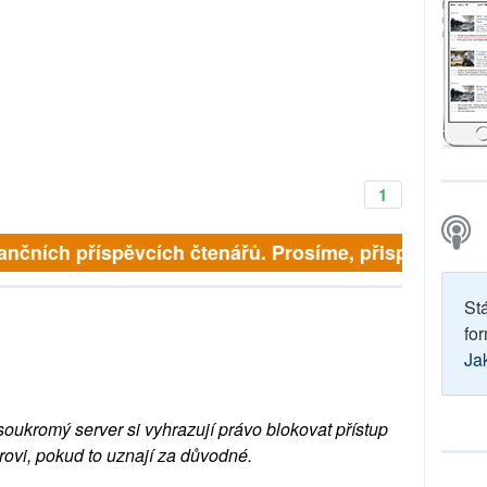
1
finančních příspěvcích čtenářů. Prosíme, přispějte. ➥
St
for
Ja
soukromý server si vyhrazují právo blokovat přístup
rovi, pokud to uznají za důvodné.