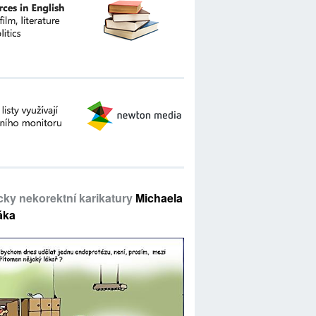
icky nekorektní karikatury
Michaela
áka