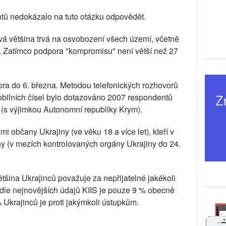
tů nedokázalo na tuto otázku odpovědět.
vá většina trvá na osvobození všech území, včetně
. Zatímco podpora "kompromisu" není větší než 27
ora do 6. března. Metodou telefonických rozhovorů
ilních čísel bylo dotazováno 2007 respondentů
y (s výjimkou Autonomní republiky Krym).
 občany Ukrajiny (ve věku 18 a více let), kteří v
y (v mezích kontrolovaných orgány Ukrajiny do 24.
 většina Ukrajinců považuje za nepřijatelné jakékoli
dle nejnovějších údajů KIIS je pouze 9 % obecně
 Ukrajinců je proti jakýmkoli ústupkům.