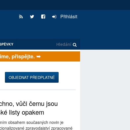
Přihlásit
SPĚVKY
e, přispějte. ➥
OBJEDNAT PŘEDPLATNÉ
hno, vůči čemu jsou
ské listy opakem
ním obsahem současných novin je
ionalizované zpravodajství zpracované