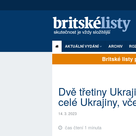
AKTUÁLNÍ VYDÁNÍ
ARCHIV
RO
Britské listy pl
Dvě třetiny Ukraj
celé Ukrajiny, v
14. 3. 2023
čas čtení 1 minuta