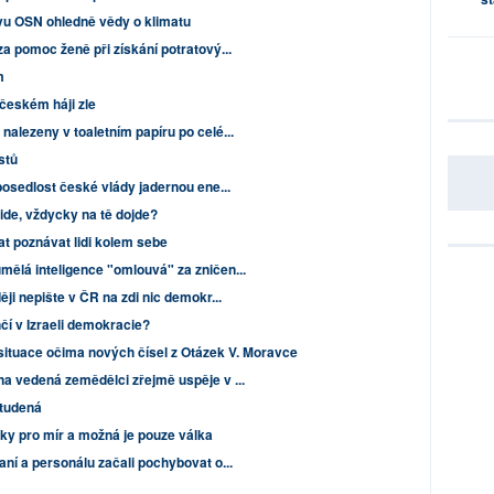
vu OSN ohledně vědy o klimatu
za pomoc ženě při získání potratový...
m
 českém háji zle
nalezeny v toaletním papíru po celé...
istů
posedlost české vlády jadernou ene...
oide, vždycky na tě dojde?
t poznávat lidi kolem sebe
mělá inteligence "omlouvá" za zničen...
ji nepište v ČR na zdi nic demokr...
čí v Izraeli demokracie?
situace očima nových čísel z Otázek V. Moravce
na vedená zemědělci zřejmě uspěje v ...
studená
nky pro mír a možná je pouze válka
aní a personálu začali pochybovat o...