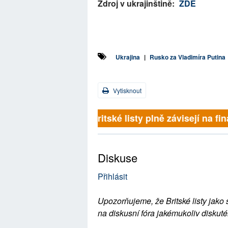
Zdroj v ukrajinštině:
ZDE
Ukrajina
|
Rusko za Vladimíra Putina
Vytisknout
Britské listy plně závisejí na 
Diskuse
Přihlásit
Upozorňujeme, že Britské listy jako 
na diskusní fóra jakémukoliv diskuté