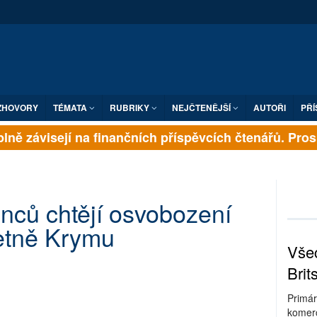
ZHOVORY
TÉMATA
RUBRIKY
NEJČTENĚJŠÍ
AUTOŘI
PŘÍ
ně závisejí na finančních příspěvcích čtenářů. Prosím
inců chtějí osvobození
četně Krymu
Všec
Brit
Primár
komerc