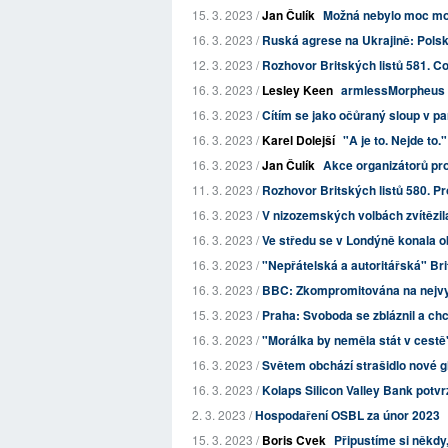
15. 3. 2023 /
Jan Čulík
Možná nebylo moc mou
16. 3. 2023 /
Ruská agrese na Ukrajině: Polsko
12. 3. 2023 /
Rozhovor Britských listů 581. Co
16. 3. 2023 /
Lesley Keen
armlessMorpheus
16. 3. 2023 /
Cítím se jako očůraný sloup v p
16. 3. 2023 /
Karel Dolejší
"A je to. Nejde to.
16. 3. 2023 /
Jan Čulík
Akce organizátorů pro
11. 3. 2023 /
Rozhovor Britských listů 580. 
16. 3. 2023 /
V nizozemských volbách zvítězil
16. 3. 2023 /
Ve středu se v Londýně konala o
16. 3. 2023 /
"Nepřátelská a autoritářská" Bri
16. 3. 2023 /
BBC: Zkompromitována na nejvy
15. 3. 2023 /
Praha: Svoboda se zbláznil a chc
16. 3. 2023 /
"Morálka by neměla stát v cestě
16. 3. 2023 /
Světem obchází strašidlo nové gl
16. 3. 2023 /
Kolaps Silicon Valley Bank potvr
2. 3. 2023 /
Hospodaření OSBL za únor 2023
15. 3. 2023 /
Boris Cvek
Připustíme si někdy,