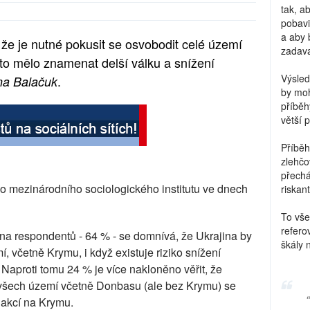
tak, a
pobavi
a aby 
že je nutné pokusit se osvobodit celé území
zadava
 to mělo znamenat delší válku a snížení
Výsled
.
ina Balačuk
by moh
příběh
větší 
Příběh
zlehčo
přechá
o mezinárodního sociologického institutu ve dnech
riskant
To vše
refero
na respondentů - 64 % - se domnívá, že Ukrajina by
škály 
, včetně Krymu, i když existuje riziko snížení
 Naproti tomu 24 % je více nakloněno věřit, že
šech území včetně Donbasu (ale bez Krymu) se
 akcí na Krymu.