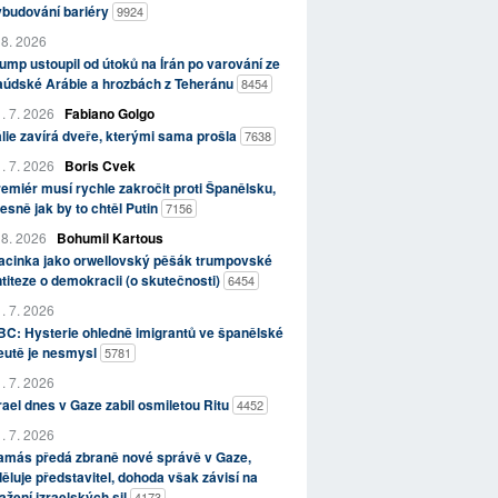
ybudování bariéry
9924
 8. 2026
ump ustoupil od útoků na Írán po varování ze
aúdské Arábie a hrozbách z Teheránu
8454
. 7. 2026
Fabiano Golgo
álie zavírá dveře, kterými sama prošla
7638
. 7. 2026
Boris Cvek
emiér musí rychle zakročit proti Španělsku,
esně jak by to chtěl Putin
7156
 8. 2026
Bohumil Kartous
acinka jako orwellovský pěšák trumpovské
titeze o demokracii (o skutečnosti)
6454
. 7. 2026
C: Hysterie ohledně imigrantů ve španělské
eutě je nesmysl
5781
. 7. 2026
rael dnes v Gaze zabil osmiletou Ritu
4452
. 7. 2026
amás předá zbraně nové správě v Gaze,
ěluje představitel, dohoda však závisí na
ažení izraelských sil
4173