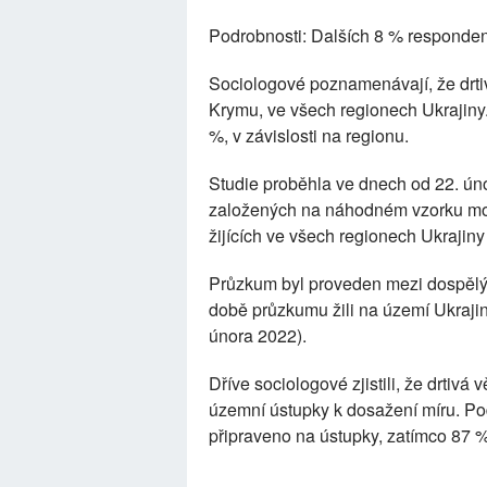
Podrobnosti: Dalších 8 % responden
Sociologové poznamenávají, že drti
Krymu, ve všech regionech Ukrajiny
%, v závislosti na regionu.
Studie proběhla ve dnech od 22. ún
založených na náhodném vzorku mob
žijících ve všech regionech Ukrajin
Průzkum byl proveden mezi dospělými
době průzkumu žili na území Ukrajin
února 2022).
Dříve sociologové zjistili, že drtivá
územní ústupky k dosažení míru. Po
připraveno na ústupky, zatímco 87 %