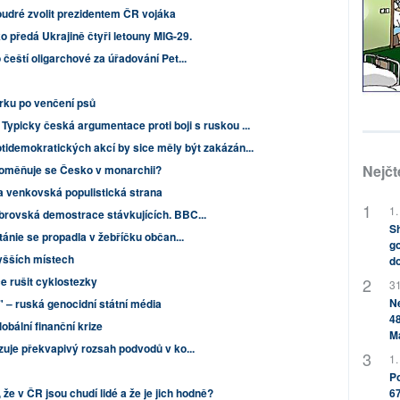
dré zvolit prezidentem ČR vojáka
 předá Ukrajině čtyři letouny MIG-29.
 čeští oligarchové za úřadování Pet...
arku po venčení psů
" Typicky česká argumentace proti boji s ruskou ...
tidemokratických akcí by sice měly být zakázán...
Nejčt
Proměňuje se Česko v monarchii?
a venkovská populistická strana
1.
brovská demostrace stávkujících. BBC...
Sh
tánie se propadla v žebříčku občan...
go
šších místech
do
e rušit cyklostezky
31
Ne
" – ruská genocidní státní média
48
obální finanční krize
M
zuje překvapivý rozsah podvodů v ko...
1.
Po
67
 že v ČR jsou chudí lidé a že je jich hodně?