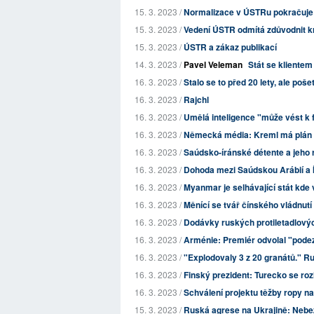
15. 3. 2023 /
Normalizace v ÚSTRu pokračuje
15. 3. 2023 /
Vedení ÚSTR odmítá zdůvodnit kri
15. 3. 2023 /
ÚSTR a zákaz publikací
14. 3. 2023 /
Pavel Veleman
Stát se klientem 
16. 3. 2023 /
Stalo se to před 20 lety, ale pošet
16. 3. 2023 /
Rajchl
16. 3. 2023 /
Umělá inteligence "může vést k
16. 3. 2023 /
Německá média: Kreml má plán o
16. 3. 2023 /
Saúdsko-íránské détente a jeho 
16. 3. 2023 /
Dohoda mezi Saúdskou Arábií a Ír
16. 3. 2023 /
Myanmar je selhávající stát kde v
16. 3. 2023 /
Měnící se tvář čínského vládnutí
16. 3. 2023 /
Dodávky ruských protiletadlový
16. 3. 2023 /
Arménie: Premiér odvolal "pode
16. 3. 2023 /
"Explodovaly 3 z 20 granátů." R
16. 3. 2023 /
Finský prezident: Turecko se ro
16. 3. 2023 /
Schválení projektu těžby ropy na
15. 3. 2023 /
Ruská agrese na Ukrajině: Nebez