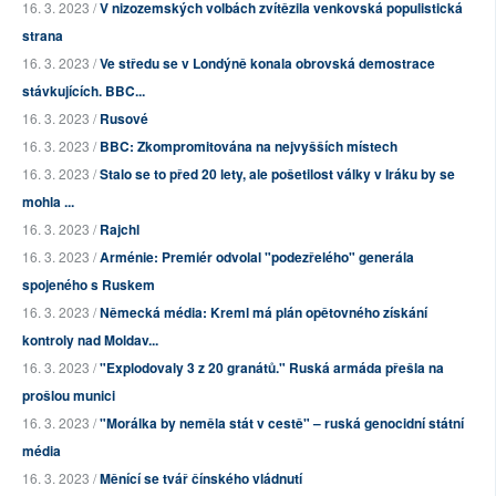
16. 3. 2023 /
V nizozemských volbách zvítězila venkovská populistická
strana
16. 3. 2023 /
Ve středu se v Londýně konala obrovská demostrace
stávkujících. BBC...
16. 3. 2023 /
Rusové
16. 3. 2023 /
BBC: Zkompromitována na nejvyšších místech
16. 3. 2023 /
Stalo se to před 20 lety, ale pošetilost války v Iráku by se
mohla ...
16. 3. 2023 /
Rajchl
16. 3. 2023 /
Arménie: Premiér odvolal "podezřelého" generála
spojeného s Ruskem
16. 3. 2023 /
Německá média: Kreml má plán opětovného získání
kontroly nad Moldav...
16. 3. 2023 /
"Explodovaly 3 z 20 granátů." Ruská armáda přešla na
prošlou munici
16. 3. 2023 /
"Morálka by neměla stát v cestě" – ruská genocidní státní
média
16. 3. 2023 /
Měnící se tvář čínského vládnutí