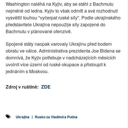
Washington naléhá na Kyjiv, aby se stáhl z Bachmutu
nejméně od ledna. Kyjiv to však odmítl a své rozhodnutí
vysvětlil touhou "vyčerpat ruské síly". Podle ukrajinského
představitele Ukrajina nepoužije síly zapojené do
Bachmutu v plánované ofenzivě.
Spojené státy naopak varovaly Ukrajinu před bodem
obratu ve válce. Administrativa prezidenta Joe Bidena se
domnívá, že Kyjiv potřebuje v nadcházejících měsících
uvolnit více území od ruské okupace a přistoupit k
jednáním s Moskvou.
Zdroj v ruštině:
ZDE
Ukrajina
|
Rusko za Vladimíra Putina