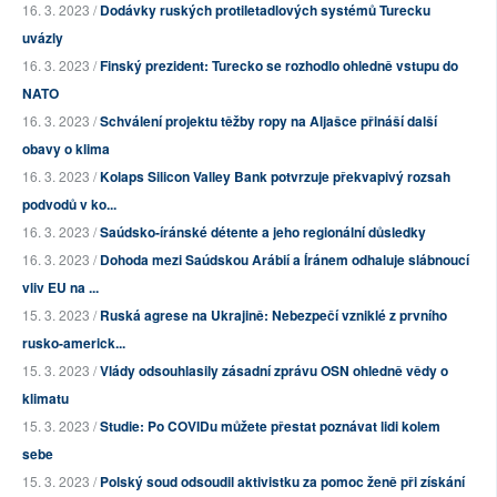
16. 3. 2023 /
Dodávky ruských protiletadlových systémů Turecku
uvázly
16. 3. 2023 /
Finský prezident: Turecko se rozhodlo ohledně vstupu do
NATO
16. 3. 2023 /
Schválení projektu těžby ropy na Aljašce přináší další
obavy o klima
16. 3. 2023 /
Kolaps Silicon Valley Bank potvrzuje překvapivý rozsah
podvodů v ko...
16. 3. 2023 /
Saúdsko-íránské détente a jeho regionální důsledky
16. 3. 2023 /
Dohoda mezi Saúdskou Arábií a Íránem odhaluje slábnoucí
vliv EU na ...
15. 3. 2023 /
Ruská agrese na Ukrajině: Nebezpečí vzniklé z prvního
rusko-americk...
15. 3. 2023 /
Vlády odsouhlasily zásadní zprávu OSN ohledně vědy o
klimatu
15. 3. 2023 /
Studie: Po COVIDu můžete přestat poznávat lidi kolem
sebe
15. 3. 2023 /
Polský soud odsoudil aktivistku za pomoc ženě při získání