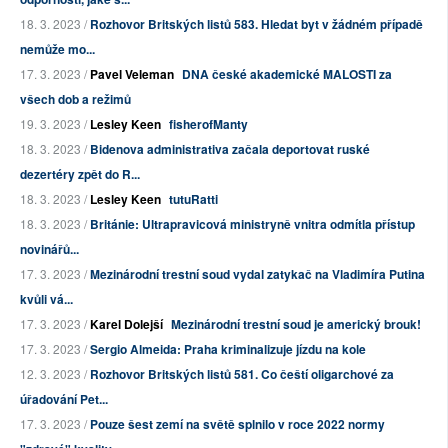
18. 3. 2023 /
Rozhovor Britských listů 583. Hledat byt v žádném případě
nemůže mo...
17. 3. 2023 /
Pavel Veleman
DNA české akademické MALOSTI za
všech dob a režimů
19. 3. 2023 /
Lesley Keen
fisherofManty
18. 3. 2023 /
Bidenova administrativa začala deportovat ruské
dezertéry zpět do R...
18. 3. 2023 /
Lesley Keen
tutuRatti
18. 3. 2023 /
Británie: Ultrapravicová ministryně vnitra odmítla přístup
novinářů...
17. 3. 2023 /
Mezinárodní trestní soud vydal zatykač na Vladimíra Putina
kvůli vá...
17. 3. 2023 /
Karel Dolejší
Mezinárodní trestní soud je americký brouk!
17. 3. 2023 /
Sergio Almeida: Praha kriminalizuje jízdu na kole
12. 3. 2023 /
Rozhovor Britských listů 581. Co čeští oligarchové za
úřadování Pet...
17. 3. 2023 /
Pouze šest zemí na světě splnilo v roce 2022 normy