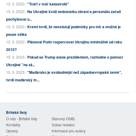
15. 3. 2023 /
"Tváří v tvář katastrofě"
15. 3. 2023 /
Na Ukrajině kvůli nedostatku zbraní a personálu začali
pochybovat o...
15. 3. 2023 /
Kreml tvrdí, že neexistují podmínky pro mír a možná je
pouze válka
15. 3. 2023 /
Plánoval Putin rozporcovat Ukrajinu minimálně od roku
2010?
15. 3. 2023 /
Pokud se Trump stane prezidentem, rozhodne o pomoci
Ukrajině "na zá...
15. 3. 2023 /
"Maďarsko je svobodnější než západoevropské země",
tvrdí maďarský m...
Britské listy
O nás - Britské listy
Stanovy OSBL
Kontakty
Vzkaz redakci
Opravy
Informace pro autory