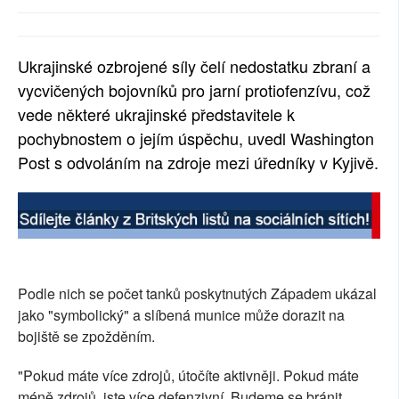
SOCIÁLNÍ SÍTĚ
RUBRIKY
Ukrajinské ozbrojené síly čelí nedostatku zbraní a
vycvičených bojovníků pro jarní protiofenzívu, což
PLNÁ VERZE STRÁNEK
vede některé ukrajinské představitele k
pochybnostem o jejím úspěchu, uvedl Washington
Post s odvoláním na zdroje mezi úředníky v Kyjivě.
Podle nich se počet tanků poskytnutých Západem ukázal
jako "symbolický" a slíbená munice může dorazit na
bojiště se zpožděním.
"Pokud máte více zdrojů, útočíte aktivněji. Pokud máte
méně zdrojů, jste více defenzivní. Budeme se bránit.