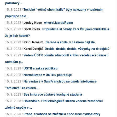
potratový...
15. 3. 2023 /
Toxické "věčné chemikálie" byly nalezeny v toaletním
papíru po celé...
15. 3. 2023 /
Lesley Keen
whereLizardsRoam
15. 3. 2023 /
Boris Cvek
Připustíme si někdy, že v ČR jsou chudí lidé a
že je jich hodně?
15. 3. 2023 /
Petr Haraším
Berane a kozle, v českém háji zle
15. 3. 2023 /
Karel Dolejší
Droide, droide, droide, vždycky na tě dojde?
15. 3. 2023 /
Vedení ÚSTR odmítá zdůvodnit kritiku vzdělávací činnosti
učitelům p...
15. 3. 2023 /
ÚSTR a zákaz publikací
15. 3. 2023 /
Normalizace v ÚSTRu pokračuje
15. 3. 2023 /
Na výstavě v San Franciscu se umělá inteligence
"omlouvá" za zničen...
15. 3. 2023 /
Bez imigrace zůstává kuchyně studená
15. 3. 2023 /
Holandsko: Protiekologická strana vedená zemědělci
zřejmě uspěje v ...
15. 3. 2023 /
Praha: Svoboda se zbláznil a chce rušit cyklostezky