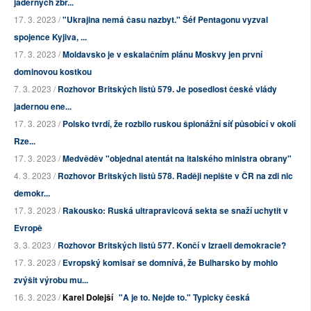
jaderných zbr...
17. 3. 2023 /
"Ukrajina nemá času nazbyt." Šéf Pentagonu vyzval
spojence Kyjiva, ...
17. 3. 2023 /
Moldavsko je v eskalačním plánu Moskvy jen první
dominovou kostkou
7. 3. 2023 /
Rozhovor Britských listů 579. Je posedlost české vlády
jadernou ene...
17. 3. 2023 /
Polsko tvrdí, že rozbilo ruskou špionážní síť působící v okolí
Rze...
17. 3. 2023 /
Medvěděv "objednal atentát na italského ministra obrany"
4. 3. 2023 /
Rozhovor Britských listů 578. Raději nepište v ČR na zdi nic
demokr...
17. 3. 2023 /
Rakousko: Ruská ultrapravicová sekta se snaží uchytit v
Evropě
3. 3. 2023 /
Rozhovor Britských listů 577. Končí v Izraeli demokracie?
17. 3. 2023 /
Evropský komisař se domnívá, že Bulharsko by mohlo
zvýšit výrobu mu...
16. 3. 2023 /
Karel Dolejší
"A je to. Nejde to." Typicky česká