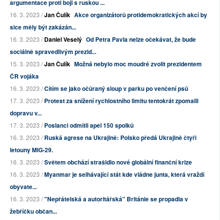
argumentace proti boji s ruskou ...
16. 3. 2023 /
Jan Čulík
Akce organizátorů protidemokratických akcí by
sice měly být zakázán...
16. 3. 2023 /
Daniel Veselý
Od Petra Pavla nelze očekávat, že bude
sociálně spravedlivým prezid...
15. 3. 2023 /
Jan Čulík
Možná nebylo moc moudré zvolit prezidentem
ČR vojáka
16. 3. 2023 /
Cítím se jako očůraný sloup v parku po venčení psů
17. 3. 2023 /
Protest za snížení rychlostního limitu tentokrát zpomalil
dopravu v...
17. 3. 2023 /
Poslanci odmítli apel 150 spolků
16. 3. 2023 /
Ruská agrese na Ukrajině: Polsko předá Ukrajině čtyři
letouny MIG-29.
16. 3. 2023 /
Světem obchází strašidlo nové globální finanční krize
16. 3. 2023 /
Myanmar je selhávající stát kde vládne junta, která vraždí
obyvate...
16. 3. 2023 /
"Nepřátelská a autoritářská" Británie se propadla v
žebříčku občan...