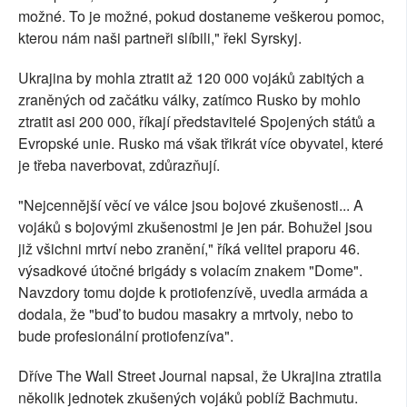
možné. To je možné, pokud dostaneme veškerou pomoc,
kterou nám naši partneři slíbili," řekl Syrskyj.
Ukrajina by mohla ztratit až 120 000 vojáků zabitých a
zraněných od začátku války, zatímco Rusko by mohlo
ztratit asi 200 000, říkají představitelé Spojených států a
Evropské unie. Rusko má však třikrát více obyvatel, které
je třeba naverbovat, zdůrazňují.
"Nejcennější věcí ve válce jsou bojové zkušenosti... A
vojáků s bojovými zkušenostmi je jen pár. Bohužel jsou
již všichni mrtví nebo zranění," říká velitel praporu 46.
výsadkové útočné brigády s volacím znakem "Dome".
Navzdory tomu dojde k protiofenzívě, uvedla armáda a
dodala, že "buď to budou masakry a mrtvoly, nebo to
bude profesionální protiofenzíva".
Dříve The Wall Street Journal napsal, že Ukrajina ztratila
několik jednotek zkušených vojáků poblíž Bachmutu.