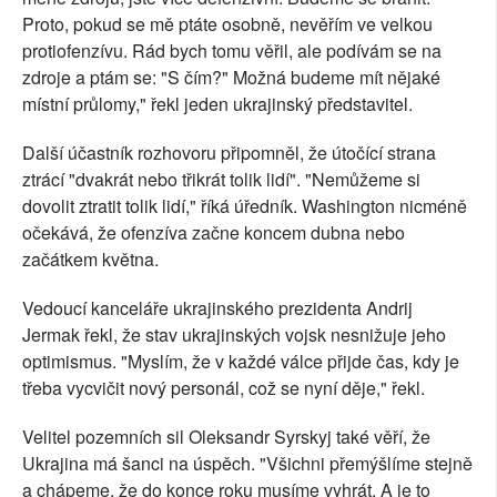
Proto, pokud se mě ptáte osobně, nevěřím ve velkou
protiofenzívu. Rád bych tomu věřil, ale podívám se na
zdroje a ptám se: "S čím?" Možná budeme mít nějaké
místní průlomy," řekl jeden ukrajinský představitel.
Další účastník rozhovoru připomněl, že útočící strana
ztrácí "dvakrát nebo třikrát tolik lidí". "Nemůžeme si
dovolit ztratit tolik lidí," říká úředník. Washington nicméně
očekává, že ofenzíva začne koncem dubna nebo
začátkem května.
Vedoucí kanceláře ukrajinského prezidenta Andrij
Jermak řekl, že stav ukrajinských vojsk nesnižuje jeho
optimismus. "Myslím, že v každé válce přijde čas, kdy je
třeba vycvičit nový personál, což se nyní děje," řekl.
Velitel pozemních sil Oleksandr Syrskyj také věří, že
Ukrajina má šanci na úspěch. "Všichni přemýšlíme stejně
a chápeme, že do konce roku musíme vyhrát. A je to