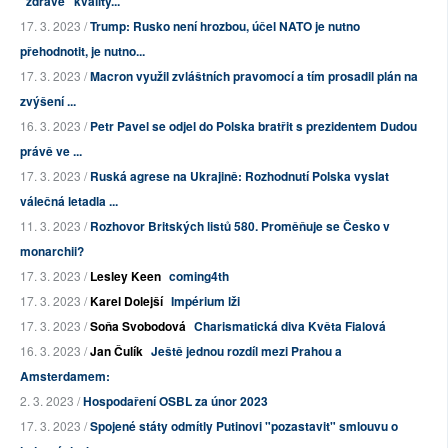
"zdravé" kvality...
17. 3. 2023 /
Trump: Rusko není hrozbou, účel NATO je nutno
přehodnotit, je nutno...
17. 3. 2023 /
Macron využil zvláštních pravomocí a tím prosadil plán na
zvýšení ...
16. 3. 2023 /
Petr Pavel se odjel do Polska bratřit s prezidentem Dudou
právě ve ...
17. 3. 2023 /
Ruská agrese na Ukrajině: Rozhodnutí Polska vyslat
válečná letadla ...
11. 3. 2023 /
Rozhovor Britských listů 580. Proměňuje se Česko v
monarchii?
17. 3. 2023 /
Lesley Keen
coming4th
17. 3. 2023 /
Karel Dolejší
Impérium lži
17. 3. 2023 /
Soňa Svobodová
Charismatická diva Květa Fialová
16. 3. 2023 /
Jan Čulík
Ještě jednou rozdíl mezi Prahou a
Amsterdamem:
2. 3. 2023 /
Hospodaření OSBL za únor 2023
17. 3. 2023 /
Spojené státy odmítly Putinovi "pozastavit" smlouvu o