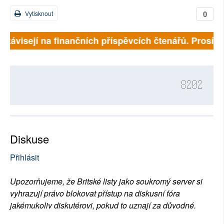
0
Vytisknout
ě závisejí na finančních příspěvcích čtenářů. Prosíme,
8202
Diskuse
Přihlásit
Upozorňujeme, že Britské listy jako soukromý server si
vyhrazují právo blokovat přístup na diskusní fóra
jakémukoliv diskutérovi, pokud to uznají za důvodné.