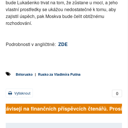
bude Lukašenko trvat na tom, že zůstane u moci, a jeho
vlastní prostředky se ukážou nedostatečné k tomu, aby
zajistil úspěch, pak Moskva bude čelit obtížnému
rozhodování.
Podrobnosti v angličtině:
ZDE
Bělorusko
|
Rusko za Vladimíra Putina
0
Vytisknout
 závisejí na finančních příspěvcích čtenářů. Prosíme,