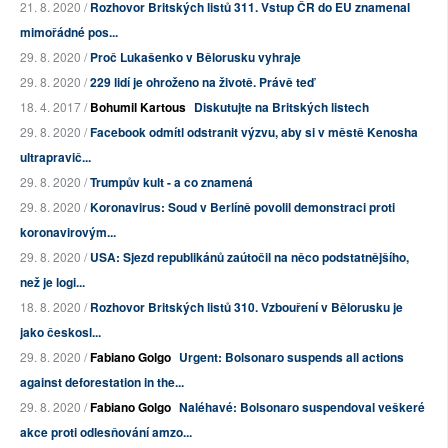
21. 8. 2020 /
Rozhovor Britských listů 311. Vstup ČR do EU znamenal
mimořádné pos...
29. 8. 2020 /
Proč Lukašenko v Bělorusku vyhraje
29. 8. 2020 /
229 lidí je ohroženo na životě. Právě teď
18. 4. 2017 /
Bohumil Kartous
Diskutujte na Britských listech
29. 8. 2020 /
Facebook odmítl odstranit výzvu, aby si v městě Kenosha
ultrapravič...
29. 8. 2020 /
Trumpův kult - a co znamená
29. 8. 2020 /
Koronavirus: Soud v Berlíně povolil demonstraci proti
koronavirovým...
29. 8. 2020 /
USA: Sjezd republikánů zaútočil na něco podstatnějšího,
než je logi...
18. 8. 2020 /
Rozhovor Britských listů 310. Vzbouření v Bělorusku je
jako českosl...
29. 8. 2020 /
Fabiano Golgo
Urgent: Bolsonaro suspends all actions
against deforestation in the...
29. 8. 2020 /
Fabiano Golgo
Naléhavé: Bolsonaro suspendoval veškeré
akce proti odlesňování amzo...