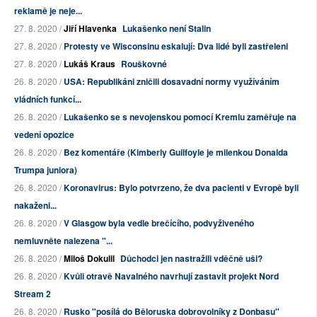
reklamě je neje...
27. 8. 2020 /
Jiří Hlavenka
Lukašenko není Stalin
27. 8. 2020 /
Protesty ve Wisconsinu eskalují: Dva lidé byli zastřeleni
27. 8. 2020 /
Lukáš Kraus
Rouškovné
26. 8. 2020 /
USA: Republikáni zničili dosavadní normy využíváním
vládních funkcí...
26. 8. 2020 /
Lukašenko se s nevojenskou pomocí Kremlu zaměřuje na
vedení opozice
26. 8. 2020 /
Bez komentáře (Kimberly Guilfoyle je milenkou Donalda
Trumpa juniora)
26. 8. 2020 /
Koronavirus: Bylo potvrzeno, že dva pacienti v Evropě byli
nakaženi...
26. 8. 2020 /
V Glasgow byla vedle brečícího, podvyživeného
nemluvněte nalezena "...
26. 8. 2020 /
Miloš Dokulil
Důchodci jen nastražili vděčně uši?
26. 8. 2020 /
Kvůli otravě Navalného navrhují zastavit projekt Nord
Stream 2
26. 8. 2020 /
Rusko "posílá do Běloruska dobrovolníky z Donbasu"