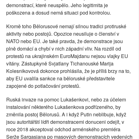
demonstrací, které neuspělo. Jeho legitimita je
poškozena a dosud nemá situaci pod kontrolou.
Kromě toho Bělorusové nemají silnou tradici protiruské
aktivity nebo postojů. Opozice neusiluje o členství v
NATO nebo EU. Je také pravda, že demonstrace jsou
plně domácí a chybí v nich západní vliv. Na rozdíl od
protestů na ukrajinském EuroMajdanu nejsou vlajky EU
vítány. Zástupkyně Svjatlany Tichanouské Marija
Kolesnikovová dokonce prohlásila, že je příliš brzy na to,
aby EU uvalila sankce na běloruské představitele
zapojené do potlačování protestů.
Ruská invaze na pomoc Lukašenkovi, nebo za účelem
instalování některého Lukašenkova podřízeného, by
změnila postoj Bělorusů. A i když Putin neblibuje, když
jsou autoritářští lídři demonstracemi donuceni odejít, v
roce 2018 akceptoval odchod arménského premiéra
Serže Sargasjana po masových demonstracích vedených