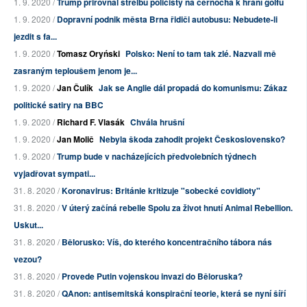
1. 9. 2020 /
Trump přirovnal střelbu policisty na černocha k hraní golfu
1. 9. 2020 /
Dopravní podnik města Brna řidiči autobusu: Nebudete-li
jezdit s fa...
1. 9. 2020 /
Tomasz Oryński
Polsko: Není to tam tak zlé. Nazvali mě
zasraným teploušem jenom je...
1. 9. 2020 /
Jan Čulík
Jak se Anglie dál propadá do komunismu: Zákaz
politické satiry na BBC
1. 9. 2020 /
Richard F. Vlasák
Chvála hrušní
1. 9. 2020 /
Jan Molič
Nebyla škoda zahodit projekt Československo?
1. 9. 2020 /
Trump bude v nacházejících předvolebních týdnech
vyjadřovat sympati...
31. 8. 2020 /
Koronavirus: Británie kritizuje "sobecké covidioty"
31. 8. 2020 /
V úterý začíná rebelie Spolu za život hnutí Animal Rebellion.
Uskut...
31. 8. 2020 /
Bělorusko: Víš, do kterého koncentračního tábora nás
vezou?
31. 8. 2020 /
Provede Putin vojenskou invazi do Běloruska?
31. 8. 2020 /
QAnon: antisemitská konspirační teorie, která se nyní šíří