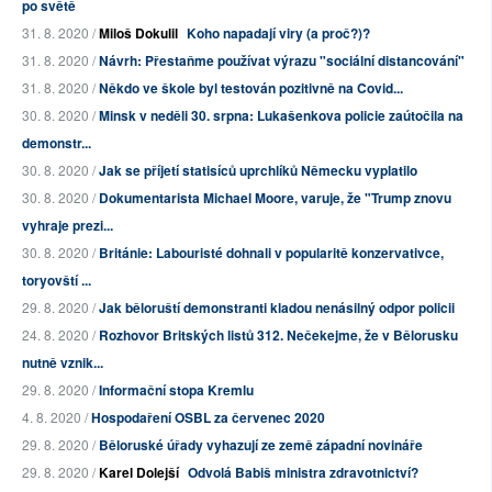
po světě
31. 8. 2020 /
Miloš Dokulil
Koho napadají viry (a proč?)?
31. 8. 2020 /
Návrh: Přestaňme používat výrazu "sociální distancování"
31. 8. 2020 /
Někdo ve škole byl testován pozitivně na Covid...
30. 8. 2020 /
Minsk v neděli 30. srpna: Lukašenkova policie zaútočila na
demonstr...
30. 8. 2020 /
Jak se příjetí statisíců uprchlíků Německu vyplatilo
30. 8. 2020 /
Dokumentarista Michael Moore, varuje, že "Trump znovu
vyhraje prezi...
30. 8. 2020 /
Británie: Labouristé dohnali v popularitě konzervativce,
toryovští ...
29. 8. 2020 /
Jak běloruští demonstranti kladou nenásilný odpor policii
24. 8. 2020 /
Rozhovor Britských listů 312. Nečekejme, že v Bělorusku
nutně vznik...
29. 8. 2020 /
Informační stopa Kremlu
4. 8. 2020 /
Hospodaření OSBL za červenec 2020
29. 8. 2020 /
Běloruské úřady vyhazují ze země západní novináře
29. 8. 2020 /
Karel Dolejší
Odvolá Babiš ministra zdravotnictví?