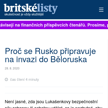
ávisejí na finančních příspěvcích čtenářů. Prosíme, př
PŘIHLÁSIT
AKTUÁLNÍ VYDÁNÍ
ARCHIV
Proč se Rusko připravuje
na invazi do Běloruska
ROZHOVORY
28. 8. 2020
TÉMATA
čas čtení 4 minuty
NEJČTENĚJŠÍ ZA 7 DNÍ
AUTOŘI
Není jasné, zda jsou Lukašenkovy bezpečnostní
PŘÍSPĚVKY NA PROVOZ
síly schopny či ochotny udělat, co je nezbytné, aby