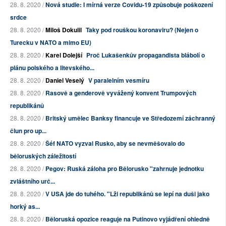
28. 8. 2020 /
Nová studie: I mírná verze Covidu-19 způsobuje poškození
srdce
28. 8. 2020 /
Miloš Dokulil
Taky pod rouškou koronaviru? (Nejen o
Turecku v NATO a mimo EU)
28. 8. 2020 /
Karel Dolejší
Proč Lukašenkův propagandista blábolí o
plánu polského a litevského...
28. 8. 2020 /
Daniel Veselý
V paralelním vesmíru
28. 8. 2020 /
Rasově a genderově vyvážený konvent Trumpových
republikánů
28. 8. 2020 /
Britský umělec Banksy financuje ve Středozemí záchranný
člun pro up...
28. 8. 2020 /
Šéf NATO vyzval Rusko, aby se nevměšovalo do
běloruských záležitostí
28. 8. 2020 /
Pegov: Ruská záloha pro Bělorusko "zahrnuje jednotku
zvláštního urč...
28. 8. 2020 /
V USA jde do tuhého. "Lži republikánů se lepí na duši jako
horký as...
28. 8. 2020 /
Běloruská opozice reaguje na Putinovo vyjádření ohledně