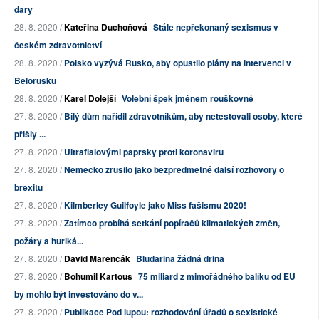
dary
28. 8. 2020 /
Kateřina Duchoňová
Stále nepřekonaný sexismus v
českém zdravotnictví
28. 8. 2020 /
Polsko vyzývá Rusko, aby opustilo plány na intervenci v
Bělorusku
28. 8. 2020 /
Karel Dolejší
Volební špek jménem rouškovné
27. 8. 2020 /
Bílý dům nařídil zdravotníkům, aby netestovali osoby, které
přišly ...
27. 8. 2020 /
Ultrafialovými paprsky proti koronaviru
27. 8. 2020 /
Německo zrušilo jako bezpředmětné další rozhovory o
brexitu
27. 8. 2020 /
Kilmberley Guilfoyle jako Miss fašismu 2020!
27. 8. 2020 /
Zatímco probíhá setkání popíračů klimatických změn,
požáry a huriká...
27. 8. 2020 /
David Marenčák
Bludařina žádná dřina
27. 8. 2020 /
Bohumil Kartous
75 miliard z mimořádného balíku od EU
by mohlo být investováno do v...
27. 8. 2020 /
Publikace Pod lupou: rozhodování úřadů o sexistické