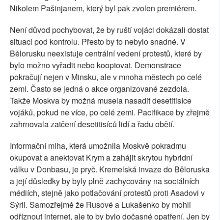
Nikolem Pašinjanem, který byl pak zvolen premiérem.
Není důvod pochybovat, že by ruští vojáci dokázali dostat
situaci pod kontrolu. Přesto by to nebylo snadné. V
Bělorusku neexistuje centrální vedení protestů, které by
bylo možno vyřadit nebo kooptovat. Demonstrace
pokračují nejen v Minsku, ale v mnoha městech po celé
zemi. Často se jedná o akce organizované zezdola.
Takže Moskva by možná musela nasadit desetitisíce
vojáků, pokud ne více, po celé zemi. Pacifikace by zřejmě
zahrnovala zatčení desetitisíců lidí a řadu obětí.
Informační mlha, která umožnila Moskvě pokradmu
okupovat a anektovat Krym a zahájit skrytou hybridní
válku v Donbasu, je pryč. Kremelská invaze do Běloruska
a její důsledky by byly plně zachycovány na sociálních
médiích, stejně jako potlačování protestů proti Asadovi v
Sýrii. Samozřejmě že Rusové a Lukašenko by mohli
odříznout internet, ale to by bylo dočasné opatření. Jen by