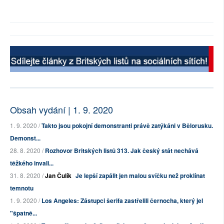
Obsah vydání | 1. 9. 2020
1. 9. 2020 /
Takto jsou pokojní demonstranti právě zatýkáni v Bělorusku.
Demonst...
28. 8. 2020 /
Rozhovor Britských listů 313. Jak český stát nechává
těžkého invali...
31. 8. 2020 /
Jan Čulík
Je lepší zapálit jen malou svíčku než proklínat
temnotu
1. 9. 2020 /
Los Angeles: Zástupci šerifa zastřelili černocha, který jel
"špatně...