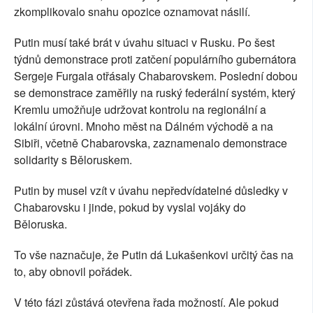
zkomplikovalo snahu opozice oznamovat násilí.
Putin musí také brát v úvahu situaci v Rusku. Po šest
týdnů demonstrace proti zatčení populárního gubernátora
Sergeje Furgala otřásaly Chabarovskem. Poslední dobou
se demonstrace zaměřily na ruský federální systém, který
Kremlu umožňuje udržovat kontrolu na regionální a
lokální úrovni. Mnoho měst na Dálném východě a na
Sibiři, včetně Chabarovska, zaznamenalo demonstrace
solidarity s Běloruskem.
Putin by musel vzít v úvahu nepředvídatelné důsledky v
Chabarovsku i jinde, pokud by vyslal vojáky do
Běloruska.
To vše naznačuje, že Putin dá Lukašenkovi určitý čas na
to, aby obnovil pořádek.
V této fázi zůstává otevřena řada možností. Ale pokud