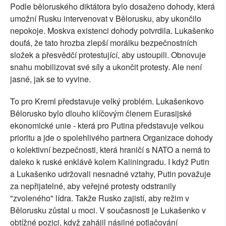
Podle běloruského diktátora bylo dosaženo dohody, která
umožní Rusku intervenovat v Bělorusku, aby ukončilo
nepokoje. Moskva existenci dohody potvrdila. Lukašenko
doufá, že tato hrozba zlepší morálku bezpečnostních
složek a přesvědčí protestující, aby ustoupili. Obnovuje
snahu mobilizovat své síly a ukončit protesty. Ale není
jasné, jak se to vyvine.
To pro Kreml představuje velký problém. Lukašenkovo
Bělorusko bylo dlouho klíčovým členem Eurasijské
ekonomické unie - která pro Putina představuje velkou
prioritu a jde o spolehlivého partnera Organizace dohody
o kolektivní bezpečnosti, která hraničí s NATO a nemá to
daleko k ruské enklávě kolem Kaliningradu. I když Putin
a Lukašenko udržovali nesnadné vztahy, Putin považuje
za nepřijatelné, aby veřejné protesty odstranily
"zvoleného" lídra. Takže Rusko zajistí, aby režim v
Bělorusku zůstal u moci. V současnosti je Lukašenko v
obtížné pozici, když zahájil násilné potlačování