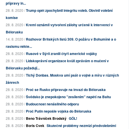
přípravy in...
28. 8. 2020 /
Trump opět zpochybnil integritu voleb. Obvinil volební
komise
28. 8. 2020 /
Kreml oznámil vytvoření zálohy určené k intervenci v
Bělorusku
14. 8. 2020 /
Rozhovor Britských listů 309. O požáru v Bohumíně a o
rasismu někte...
28. 8. 2020 /
Rusové v Sýrii zranili čtyři americké vojáky
28. 8. 2020 /
Lidskoprávní organizace kvůli zprávám o mučení v
Bělorusku požadují...
28. 8. 2020 /
Tichý Donbas. Moskva umí psát o vojně a míru v různých
žánrech
28. 8. 2020 /
Proč se Rusko připravuje na invazi do Běloruska
28. 8. 2020 /
Švédsko je znepokojeno "zesílením" napětí na Baltu
28. 8. 2020 /
Budoucnost nenásilného odporu
28. 8. 2020 /
Proč Putin nepošle vojska do Běloruska
28. 8. 2020 /
Beno Trávníček Brodský
GÓL!
28. 8. 2020 /
Boris Cvek
Skutečné problémy nezmizí předvolebními