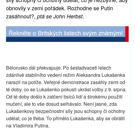
obnovily v zemi pořádek. Rozhodne se Putin
SOCIÁLNÍ SÍTĚ
zasáhnout?,
.
ptá se John Herbst
RUBRIKY
PLNÁ VERZE STRÁNEK
Bělorusko dál překvapuje. Po šestadvaceti letech
zdánlivě stabilního vedení režim Aleksandra Lukašenka
narazil na potíže. Veřejné demonstrace zasáhly zemi od
té doby, co se Lukašenko pokusil ukrást volby z 9. srpna.
Od té doby došlo k zatčení tisíců lidí a širokému použití
mučení, ale to vše dosud selhávalo. Není jasné, zda
Lukašenkovy bezpečnostní síly jsou schopny či ochotny
udělat, co je třeba. To přimělo Lukašenka, aby se obrátil
na Vladimira Putina.