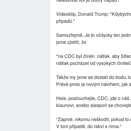
Videoklip, Donald Trump: "Kdybychom
případů."
Samozřejmě, Je to vždycky ten jedi
jsme zjistili, že
"na CDC byl činěn nátlak, aby Střed
nátlak pocházel od vysokých činitel
Takže my jsme se dostali do bodu, k
Právě proto je novým návrhem, jak s
Hele, poslouchejte, CDC, jde o náš ž
klaunovi, anebo alespoň se chovejte
"Zaprvé, nikomu neškodit, pokud to
V tom případě, do rakví s nima."