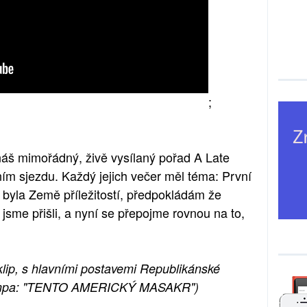
;
 náš mimořádný, živě vysílaný pořad A Late
m sjezdu. Každý jejich večer měl téma: První
k byla Země příležitostí, předpokládám že
ž jsme přišli, a nyní se přepojme rovnou na to,
klip, s hlavními postavemi Republikánské
Trumpa: "TENTO AMERICKÝ MASAKR")