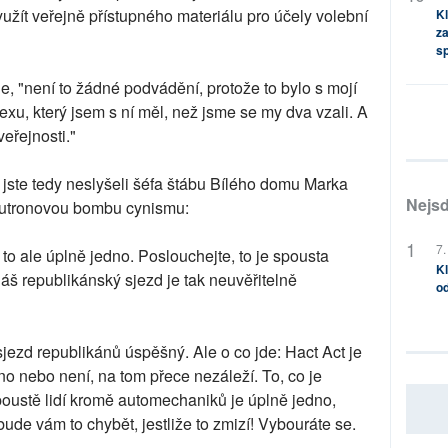
žít veřejně přístupného materiálu pro účely volební
Kl
za
s
je, "není to žádné podvádění, protože to bylo s mojí
exu, který jsem s ní měl, než jsme se my dva vzali. A
veřejnosti."
jste tedy neslyšeli šéfa štábu Bílého domu Marka
Nejsd
eutronovou bombu cynismu:
7.
to ale úplně jedno. Poslouchejte, to je spousta
Kl
áš republikánský sjezd je tak neuvěřitelně
od
sjezd republikánů úspěšný. Ale o co jde: Hact Act je
no nebo není, na tom přece nezáleží. To, co je
Spoustě lidí kromě automechaniků je úplně jedno,
 bude vám to chybět, jestliže to zmizí! Vybouráte se.