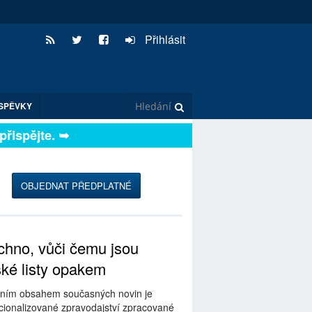
Přihlásit
SPĚVKY
spějte. ➥
OBJEDNAT PŘEDPLATNÉ
hno, vůči čemu jsou
ské listy opakem
ním obsahem současných novin je
ionalizované zpravodajství zpracované