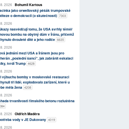
 8. 2026
Bohumil Kartous
acinka jako orwellovský pěšák trumpovské
titeze o demokracii (o skutečnosti)
7303
 8. 2026
kazy nasvědčují tomu, že USA svrhly téměř
novou bombu na obytný dům v Íránu, přičemž
hynulo dvouleté dítě a jeho rodiče
6635
 8. 2026
vá jednání mezi USA a Íránem jsou pro
herán „poslední šancí“, jak zabránit eskalaci
lky, tvrdí Trump
4628
 8. 2026
ři výbuchu bomby v moskevské restauraci
hynuli tři lidé; explodovalo zařízení, které u
ebe měla žena
4208
 8. 2026
hada trvanlivosti římského betonu rozluštěna
084
 8. 2026
Oldřich Maděra
potřeba vody v JE Dukovany
4019
 8. 2026