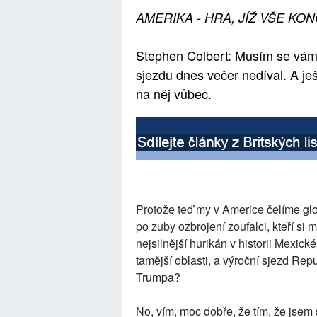
AMERIKA - HRA, JÍŽ VŠE KON
Stephen Colbert: Musím se vám 
sjezdu dnes večer nedíval. A je
na něj vůbec.
Protože teď my v Americe čelíme glo
po zuby ozbrojení zoufalci, kteří si m
nejsilnější hurikán v historii Mexick
tamější oblasti, a výroční sjezd Rep
Trumpa?
No, vím, moc dobře, že tím, že jsem