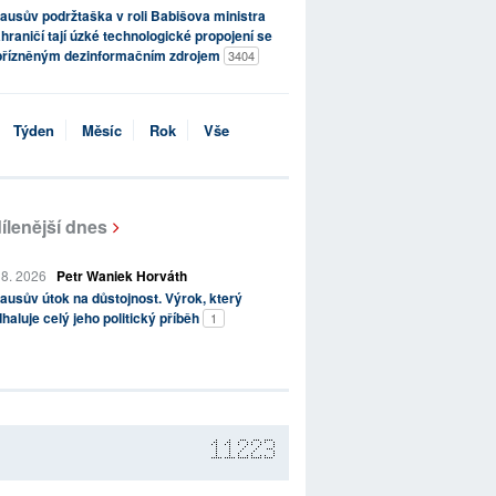
ausův podržtaška v roli Babišova ministra
hraničí tají úzké technologické propojení se
přízněným dezinformačním zdrojem
3404
Týden
Měsíc
Rok
Vše
ílenější dnes
 8. 2026
Petr Waniek Horváth
ausův útok na důstojnost. Výrok, který
haluje celý jeho politický příběh
1
11223