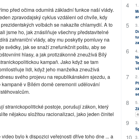
1.
římo před očima odumírá základní funkce naší vlády.
M
jeden zpravodajský cyklus vzdáleni od chvíle, kdy
an
prezidentských volbách se nakazíte chlamydií. A to
3.
li jsme ho, jak znásilňuje všechny představitelné
Dů
tu
dírá zahraniční vlády, aby mu poskytly pomluvy na
za
uje svědky, jak se snaží znefunkčnit poštu, aby se
4.
tovními hlasy, a jak protizákonně zneužívá Bílý
No
stranickopolitickou kampaň. Jako když se tam
Te
vá
omilostňuje lidi, když jeho manželka zneužívá
dnesu svého projevu na republikánském sjezdu, a
2.
P
ké kampaně v Bílém domě ceremonii udělování
za
istěhovalcům.
s
5.
í stranickopolitické postoje, porušují zákon, který
Zá
íte nějakou složitou racionalizaci, jako jeden činitel
4
3.
S
ideo bylo k dispozici veřejnosti dříve toho dne ... a
3.