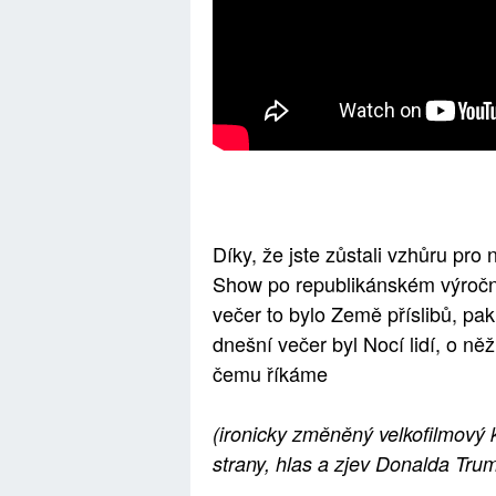
Díky, že jste zůstali vzhůru pro
Show po republikánském výroční
večer to bylo Země příslibů, pa
dnešní večer byl Nocí lidí, o ně
čemu říkáme
(ironicky změněný velkofilmový 
strany, hlas a zjev Donalda 