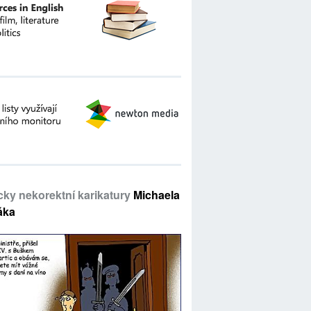
icky nekorektní karikatury
Michaela
áka