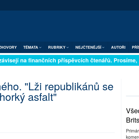
ZHOVORY
TÉMATA
RUBRIKY
NEJČTENĚJŠÍ
AUTOŘI
PŘÍ
visejí na finančních příspěvcích čtenářů. Prosíme, při
ého. "Lži republikánů se
horký asfalt"
Všec
Brit
Primár
komerc