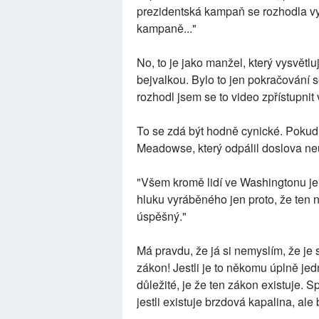
prezidentská kampaň se rozhodla vyu
kampaně..."
No, to je jako manžel, který vysvětlu
bejvalkou. Bylo to jen pokračování s
rozhodl jsem se to video zpřístupnit 
To se zdá být hodně cynické. Pokud 
Meadowse, který odpálil doslova n
"Všem kromě lidí ve Washingtonu je 
hluku vyráběného jen proto, že ten n
úspěšný."
Má pravdu, že já si nemyslím, že je 
zákon! Jestli je to někomu úplně jed
důležité, je že ten zákon existuje. 
jestli existuje brzdová kapalina, ale