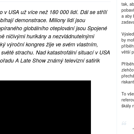
tak, a
pobavi
v USA už více než 180 000 lidí. Dál se střílí
a aby 
obíhají demonstrace. Miliony lidí jsou
zadava
íraného globálního oteplování jsou Spojené
Výsled
ně ničivými hurikány a nezvládnutelnými
by moh
ký výroční kongres žije ve svém vlastním,
příběh
světě strachu. Nad katastrofální situací v USA
větší 
ořadu A Late Show známý televizní satirik
Příběh
zlehčo
přechá
riskant
To vše
refero
škály 