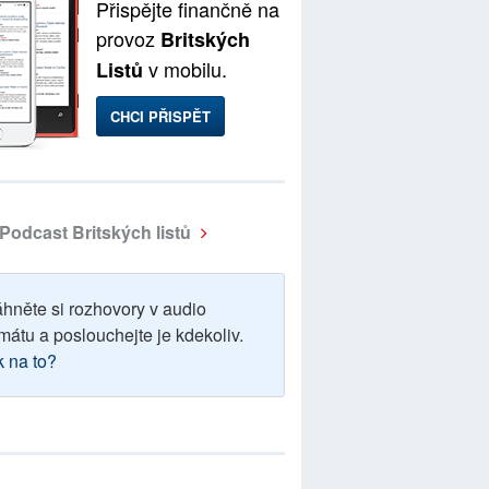
Přispějte finančně na
provoz
Britských
v mobilu.
Listů
CHCI PŘISPĚT
Podcast Britských listů
áhněte si rozhovory v audio
mátu a poslouchejte je kdekoliv.
k na to?