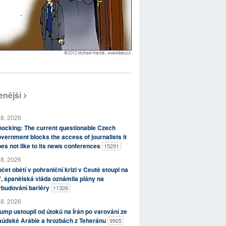
enější
 8. 2026
ocking: The current questionable Czech
vernment blocks the access of journalists it
es not like to its news conferences
15291
 8. 2026
čet obětí v pohraniční krizi v Ceutě stoupl na
, španělská vláda oznámila plány na
ybudování bariéry
11326
 8. 2026
ump ustoupil od útoků na Írán po varování ze
aúdské Arábie a hrozbách z Teheránu
9905