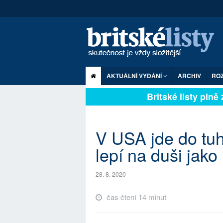
AKTUÁLNÍ VYDÁNÍ
ARCHIV
RO
Britské listy plně zá
V USA jde do tuh
lepí na duši jako 
28. 8. 2020
čas čtení 14 minut