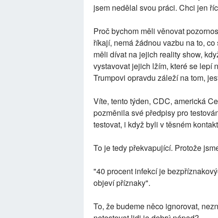
jsem nedělal svou práci. Chci jen říc
Proč bychom měli věnovat pozornost t
říkají, nemá žádnou vazbu na to, co
měli dívat na jejich reality show, k
vystavovat jejich lžím, které se lepí
Trumpovi opravdu záleží na tom, jestl
Víte, tento týden, CDC, americká Ce
pozměnila své předpisy pro testování
testovat, i když byli v těsném konta
To je tedy překvapující. Protože js
"40 procent infekcí je bezpříznakov
objeví příznaky".
To, že budeme něco ignorovat, nezn
netestovat lidi je dobrý nápad?