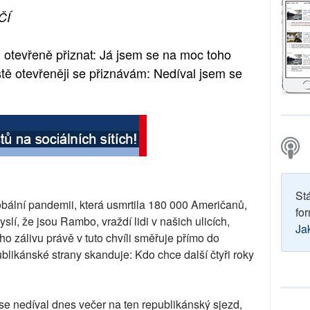
ČÍ
otevřeně přiznat: Já jsem se na moc toho
ště otevřeněji se přiznávám: Nedíval jsem se
St
bální pandemii, která usmrtila 180 000 Američanů,
for
yslí, že jsou Rambo, vraždí lidi v našich ulicích,
Ja
ého zálivu právě v tuto chvíli směřuje přímo do
ublikánské strany skanduje: Kdo chce další čtyři roky
 se nedíval dnes večer na ten republikánský sjezd,