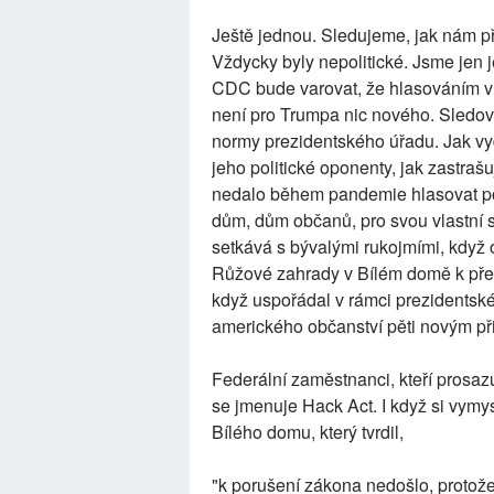
Ještě jednou. Sledujeme, jak nám p
Vždycky byly nepolitické. Jsme jen 
CDC bude varovat, že hlasováním v 
není pro Trumpa nic nového. Sledova
normy prezidentského úřadu. Jak vy
jeho politické oponenty, jak zastraš
nedalo během pandemie hlasovat poš
dům, dům občanů, pro svou vlastní 
setkává s bývalými rukojmími, když 
Růžové zahrady v Bílém domě k pře
když uspořádal v rámci prezidents
amerického občanství pěti novým př
Federální zaměstnanci, kteří prosazuj
se jmenuje Hack Act. I když si vymysl
Bílého domu, který tvrdil,
"k porušení zákona nedošlo, protože v