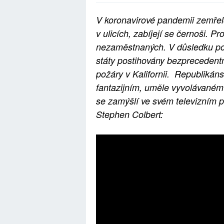
V koronavirové pandemii zemřelo 
v ulicích, zabíjejí se černoši. Pr
nezaměstnaných. V důsledku pop
státy postihovány bezprecedent
požáry v Kalifornii. Republikáns
fantazijním, uměle vyvolávaném 
se zamýšlí ve svém televizním p
Stephen Colbert: