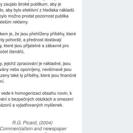
by zaujalo široké publikum, aby je
lo, aby bylo efektivní z hlediska nákladů
bylo možno prodat pozornost publika
telům reklamy.
kem je, že jsou přehlíženy příběhy, které
ly pohoršit, a přednost dostávají
y, které jsou přijatelné a zábavné pro
počet čtenářů.
y, jejichž zpracování je nákladné, jsou
vány nebo opomíjeny, nevšímavě jsou
zeny také ty příběhy, které jsou finančně
ní.
 vede k homogenizaci obsahu novin, k
vání o bezpečných otázkách a omezení
názorů a vyjadřovaných myšlenek.
R.G. Picard, (2004)
“Commercialism and newspaper