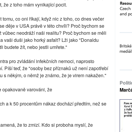
t, že z toho mám vynikající pocit.
omu, co oni říkají, když nic z toho, co dnes večer
 se děje v USA právě v této chvíli? Proč bychom se
dyž vůbec neodráží naši realitu? Proč bychom se měli
 na vaši duši jako horký asfalt? Lži jako "Donaldu
i budete žít, nebo jestli umřete."
ntra pro zvládání infekčních nemoci, naprosto
. Píší teď, že "osoby bez příznaků už není zapotřebí
ktu s někým, o němž je známo, že je virem nakažen."
Polit
me opakovaně varováni, že
Marč
ých a k 50 procentům nákaz dochází předtím, než se
amená, že to zmizí. Kdo si proboha myslí, že