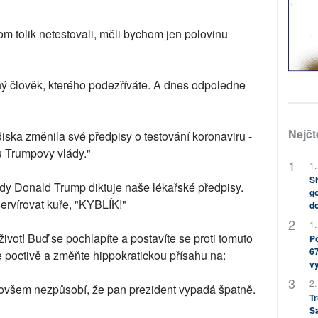
 tolik netestovali, měli bychom jen polovinu
ný člověk, kterého podezříváte. A dnes odpoledne
Nejčt
iska změnila své předpisy o testování koronaviru -
ů Trumpovy vlády."
1.
Sh
dy Donald Trump diktuje naše lékařské předpisy.
go
ervírovat kuře, "KYBLÍK!"
do
1.
ivot! Buď se pochlapíte a postavíte se proti tomuto
Po
67
 poctivě a změňte hippokratickou přísahu na:
v
2.
 ovšem nezpůsobí, že pan prezident vypadá špatně.
Tr
S