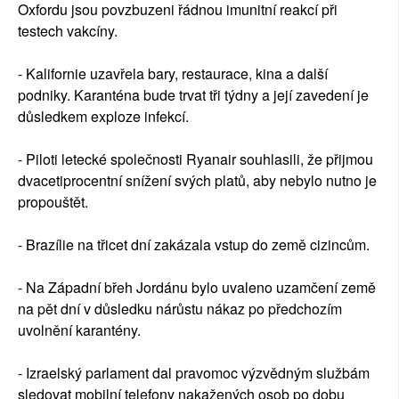
Oxfordu jsou povzbuzeni řádnou imunitní reakcí při
testech vakcíny.
- Kalifornie uzavřela bary, restaurace, kina a další
podniky. Karanténa bude trvat tři týdny a její zavedení je
důsledkem exploze infekcí.
- Piloti letecké společnosti Ryanair souhlasili, že přijmou
dvacetiprocentní snížení svých platů, aby nebylo nutno je
propouštět.
- Brazílie na třicet dní zakázala vstup do země cizincům.
- Na Západní břeh Jordánu bylo uvaleno uzamčení země
na pět dní v důsledku nárůstu nákaz po předchozím
uvolnění karantény.
- Izraelský parlament dal pravomoc výzvědným službám
sledovat mobilní telefony nakažených osob po dobu