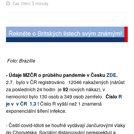
čas čtení 3 minuty
SOCIÁLNÍ SÍTĚ
RUBRIKY
PLNÁ VERZE STRÁNEK
Foto: Brazílie
- Údaje MZČR o průběhu pandemie v Česku
ZDE
.
2.7.
bylo v ČR registrováno
12046
nakažených (nárůst
za posledních 24 hodin
je
92
nových nákaz)
, v
nemocnici bylo
130
osob a
349
osob zemřelo.
Číslo
R
je v v ČR 1.3 !
Číslo R vyšší než 1 znamená
exponenciální šíření infekce.
- Čeští covid-idioti se houfně vydávají Jančurovými vlaky
do Chorvatska. Sociální distancování nerespektují a