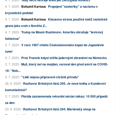
Tady něco nehraje aneb jak (ne)vypsat konkurz
4. 7. 2020 /
Bohumil Kartous
Propojení "ezoteriky" a nacismu v
krystalické podobě
4. 7. 2020 /
Bohumil Kartous
Klausova strana používá totéž rasistické
gesto jako vrah z Nového Z...
4. 7. 2020 /
Trump na Mount Rushmore: Ameriku ohrožuje "levicový
fašismus"
3. 7. 2020 /
V roce 1967 chtělo Československo kopat do Jugoslávie
tunel
3. 7. 2020 /
Proč Francie kdysi mířila jadernými zbraněmi na Německo
3. 7. 2020 /
Muž, který šel na mejdan, varoval den před smrtí na COVID-
19: "Neb...
3. 7. 2020 /
"Lidé nejsou připraveni chránit přírodu"
26. 6. 2020 /
Rozhovor Britských listů 295. Je nová kniha o Kunderovi
komunistická?
3. 7. 2020 /
Florida zaznamenala rekordní nárůst nákaz: 10 000 případů
za den
23. 6. 2020 /
Rozhovor Britských listů 294. Mariánský sloup na