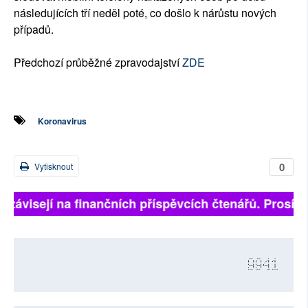
následujících tří neděl poté, co došlo k nárůstu nových
případů.
Předchozí průběžné zpravodajství
ZDE
Koronavirus
0
Vytisknout
ě závisejí na finančních příspěvcích čtenářů. Prosíme,
9941