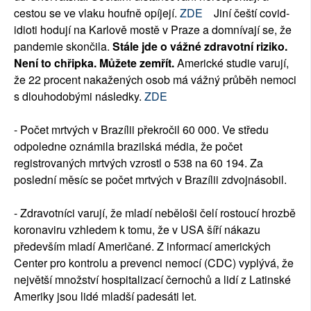
cestou se ve vlaku houfně opíjejí.
ZDE
Jiní čeští covid-
idioti hodují na Karlově mostě v Praze a domnívají se, že
pandemie skončila.
Stále jde o vážné zdravotní riziko.
Není to chřipka. Můžete zemřít.
Americké studie varují,
že 22 procent nakažených osob má vážný průběh nemoci
s dlouhodobými následky.
ZDE
- Počet mrtvých v Brazílii překročil 60 000. Ve středu
odpoledne oznámila brazilská média, že počet
registrovaných mrtvých vzrostl o 538 na 60 194. Za
poslední měsíc se počet mrtvých v Brazílii zdvojnásobil.
- Zdravotníci varují, že mladí neběloši čelí rostoucí hrozbě
koronaviru vzhledem k tomu, že v USA šíří nákazu
především mladí Američané. Z informací amerických
Center pro kontrolu a prevenci nemocí (CDC) vyplývá, že
největší množství hospitalizací černochů a lidí z Latinské
Ameriky jsou lidé mladší padesáti let.