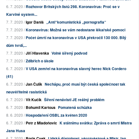
6. 7. 2020 /
Rozhovor Britských listů 298. Koronavirus: Proč se v
Karviné system...
7. 7. 2020 /
Igor Daniš
„Anti“komunistická „pornografia“
7. 7. 2020 /
Koronavirus: Možná se vám nedostane lékařské pomoci
7. 7. 2020 /
Počet úmrtí na koronavirus v USA překročil 130 000. Bílý
dům tvrdí,...
7. 7. 2020 /
Jiří Hlavenka
Volně šířený podvod
7. 7. 2020 /
Zdibřich o škole
6. 7. 2020 /
V USA zemřel na koronavirus slavný herec Nick Cordero
(41)
6. 7. 2020 /
Jan Čulík
Nechápu, proč musí být česká společnost tak
neuvěřitelně rasistická
6. 7. 2020 /
Vít Kučík
Šíření nenávisti JE reálný problém
6. 7. 2020 /
Bohumil Kartous
Pomatená schůzka
8. 6. 2020 /
Hospodaření OSBL za květen 2020
6. 7. 2020 /
Petr z Mladoňovic
K státnímu svátku: Zpráva o smrti Mistra
Jana Husa
6. 7. 2020 /
Boris Cvek
Lidská důstojnost, věrozvěstové a Mistr Jan