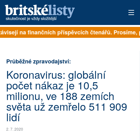
ávisejí na finančních příspěvcích čtenářů. Prosíme, př
PŘIHLÁSIT
AKTUÁLNÍ VYDÁNÍ
Průběžné zpravodajství:
ARCHIV
Koronavirus: globální
ROZHOVORY
počet nákaz je 10,5
TÉMATA
milionu, ve 188 zemích
světa už zemřelo 511 909
NEJČTENĚJŠÍ ZA 7 DNÍ
lidí
AUTOŘI
2. 7. 2020
PŘÍSPĚVKY NA PROVOZ