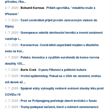
přírodou, říka...
2. 7. 2020 /
Bohumil Kartous
Příběh uprchlíka, “mladého muže s
iPhonem”
1. 7. 2020 /
Čeští covid-idioti přijeli prvním Jančurovým vlakem do
Rijeky
1. 7. 2020 /
Greenpeace odmítá obviňování horníků a trestní oznámení
rozšiřuje i...
1. 7. 2020 /
Koronavirus: Covid-idioti uspořádali mejdan u dlouhého
stolu na Kar...
1. 7. 2020 /
Polsko: Investice s využitím eurofondů do konce června
dosáhly 105,...
1. 7. 2020 /
Boris Cvek
O panu Fillonovi a politické kultuře
1. 7. 2020 /
Vrchní epidemiolog: Pokud se v USA nic nezmění, mohou
mít denně až ...
1. 7. 2020 /
Spojené státy vykoupily veškeré světové zásoby léku proti
COVIDu-19
1. 7. 2020 /
Proč se Pchjongjang potřebuje zbavit levičáků v Soulu
1. 7. 2020 /
Trump podepsal nařízení, které u státních zaměstnanců