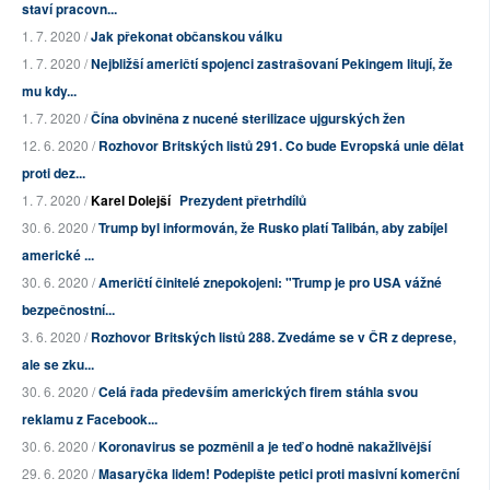
staví pracovn...
1. 7. 2020 /
Jak překonat občanskou válku
1. 7. 2020 /
Nejbližší američtí spojenci zastrašovaní Pekingem litují, že
mu kdy...
1. 7. 2020 /
Čína obviněna z nucené sterilizace ujgurských žen
12. 6. 2020 /
Rozhovor Britských listů 291. Co bude Evropská unie dělat
proti dez...
1. 7. 2020 /
Karel Dolejší
Prezydent přetrhdílů
30. 6. 2020 /
Trump byl informován, že Rusko platí Talibán, aby zabíjel
americké ...
30. 6. 2020 /
Američtí činitelé znepokojeni: "Trump je pro USA vážné
bezpečnostní...
3. 6. 2020 /
Rozhovor Britských listů 288. Zvedáme se v ČR z deprese,
ale se zku...
30. 6. 2020 /
Celá řada především amerických firem stáhla svou
reklamu z Facebook...
30. 6. 2020 /
Koronavirus se pozměnil a je teď o hodně nakažlivější
29. 6. 2020 /
Masaryčka lidem! Podepište petici proti masivní komerční