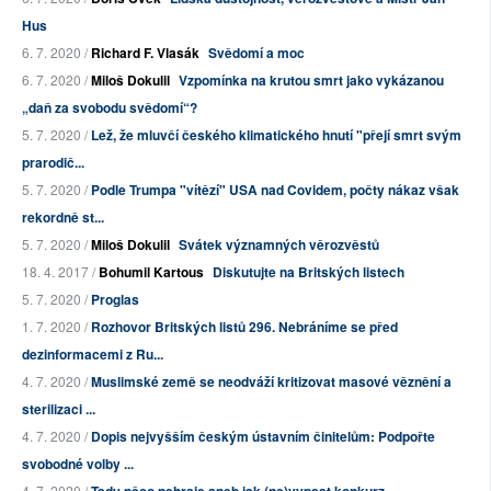
Hus
6. 7. 2020 /
Richard F. Vlasák
Svědomí a moc
6. 7. 2020 /
Miloš Dokulil
Vzpomínka na krutou smrt jako vykázanou
„daň za svobodu svědomí“?
5. 7. 2020 /
Lež, že mluvčí českého klimatického hnutí "přejí smrt svým
prarodič...
5. 7. 2020 /
Podle Trumpa "vítězí" USA nad Covidem, počty nákaz však
rekordně st...
5. 7. 2020 /
Miloš Dokulil
Svátek významných věrozvěstů
18. 4. 2017 /
Bohumil Kartous
Diskutujte na Britských listech
5. 7. 2020 /
Proglas
1. 7. 2020 /
Rozhovor Britských listů 296. Nebráníme se před
dezinformacemi z Ru...
4. 7. 2020 /
Muslimské země se neodváží kritizovat masové věznění a
sterilizaci ...
4. 7. 2020 /
Dopis nejvyšším českým ústavním činitelům: Podpořte
svobodné volby ...
4. 7. 2020 /