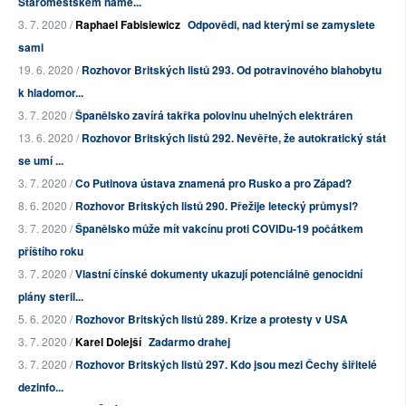
Staroměstském námě...
3. 7. 2020 /
Raphael Fabisiewicz
Odpovědi, nad kterými se zamyslete
sami
19. 6. 2020 /
Rozhovor Britských listů 293. Od potravinového blahobytu
k hladomor...
3. 7. 2020 /
Španělsko zavírá takřka polovinu uhelných elektráren
13. 6. 2020 /
Rozhovor Britských listů 292. Nevěřte, že autokratický stát
se umí ...
3. 7. 2020 /
Co Putinova ústava znamená pro Rusko a pro Západ?
8. 6. 2020 /
Rozhovor Britských listů 290. Přežije letecký průmysl?
3. 7. 2020 /
Španělsko může mít vakcínu proti COVIDu-19 počátkem
příštího roku
3. 7. 2020 /
Vlastní čínské dokumenty ukazují potenciálně genocidní
plány steril...
5. 6. 2020 /
Rozhovor Britských listů 289. Krize a protesty v USA
3. 7. 2020 /
Karel Dolejší
Zadarmo drahej
3. 7. 2020 /
Rozhovor Britských listů 297. Kdo jsou mezi Čechy šiřitelé
dezinfo...