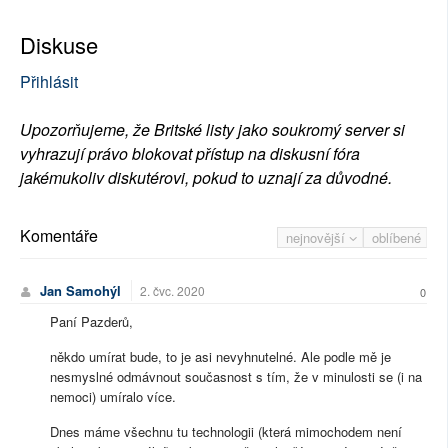
Diskuse
Přihlásit
Upozorňujeme, že Britské listy jako soukromý server si
vyhrazují právo blokovat přístup na diskusní fóra
jakémukoliv diskutérovi, pokud to uznají za důvodné.
Komentáře
nejnovější
oblíbené
Jan Samohýl
2. čvc. 2020
0
Paní Pazderů,
někdo umírat bude, to je asi nevyhnutelné. Ale podle mě je
nesmyslné odmávnout současnost s tím, že v minulosti se (i na
nemoci) umíralo více.
Dnes máme všechnu tu technologii (která mimochodem není