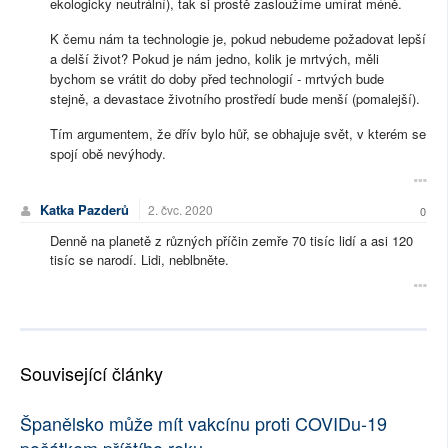
ekologicky neutrální), tak si prostě zasloužíme umírat méně.
K čemu nám ta technologie je, pokud nebudeme požadovat lepší
a delší život? Pokud je nám jedno, kolik je mrtvých, měli
bychom se vrátit do doby před technologií - mrtvých bude
stejně, a devastace životního prostředí bude menší (pomalejší).
Tím argumentem, že dřív bylo hůř, se obhajuje svět, v kterém se
spojí obě nevýhody.
Katka Pazderů
2. čvc. 2020
0
Denně na planetě z různých příčin zemře 70 tisíc lidí a asi 120
tisíc se narodí. Lidi, neblbněte.
Související články
Španělsko může mít vakcínu proti COVIDu-19