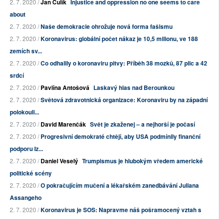
2. 7. 2020 /
Jan Čulík
Injustice and oppression no one seems to care
about
2. 7. 2020 /
Naše demokracie ohrožuje nová forma fašismu
2. 7. 2020 /
Koronavirus: globální počet nákaz je 10,5 milionu, ve 188
zemích sv...
2. 7. 2020 /
Co odhalily o koronaviru pitvy: Příběh 38 mozků, 87 plic a 42
srdcí
2. 7. 2020 /
Pavlína Antošová
Laskavý hlas nad Berounkou
2. 7. 2020 /
Světová zdravotnická organizace: Koronaviru by na západní
polokouli...
2. 7. 2020 /
David Marenčák
Svět je zkaženej – a nejhorší je počasí
2. 7. 2020 /
Progresivní demokraté chtějí, aby USA podmínily finanční
podporu Iz...
2. 7. 2020 /
Daniel Veselý
Trumpismus je hlubokým vředem americké
politické scény
2. 7. 2020 /
O pokračujícím mučení a lékařském zanedbávání Juliana
Assangeho
2. 7. 2020 /
Koronavirus je SOS: Napravme náš pošramocený vztah s