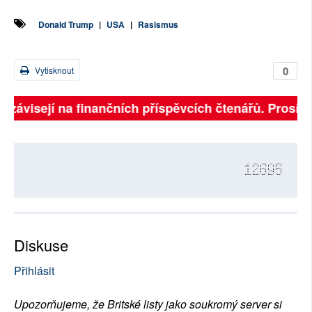
Donald Trump
|
USA
|
Rasismus
0
Vytisknout
ě závisejí na finančních příspěvcích čtenářů. Prosíme,
12695
Diskuse
Přihlásit
Upozorňujeme, že Britské listy jako soukromý server si