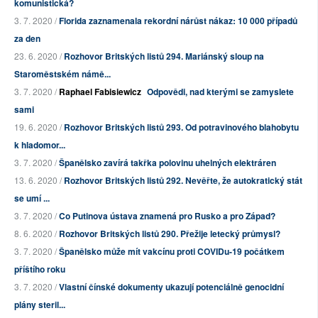
komunistická?
3. 7. 2020 /
Florida zaznamenala rekordní nárůst nákaz: 10 000 případů
za den
23. 6. 2020 /
Rozhovor Britských listů 294. Mariánský sloup na
Staroměstském námě...
3. 7. 2020 /
Raphael Fabisiewicz
Odpovědi, nad kterými se zamyslete
sami
19. 6. 2020 /
Rozhovor Britských listů 293. Od potravinového blahobytu
k hladomor...
3. 7. 2020 /
Španělsko zavírá takřka polovinu uhelných elektráren
13. 6. 2020 /
Rozhovor Britských listů 292. Nevěřte, že autokratický stát
se umí ...
3. 7. 2020 /
Co Putinova ústava znamená pro Rusko a pro Západ?
8. 6. 2020 /
Rozhovor Britských listů 290. Přežije letecký průmysl?
3. 7. 2020 /
Španělsko může mít vakcínu proti COVIDu-19 počátkem
příštího roku
3. 7. 2020 /
Vlastní čínské dokumenty ukazují potenciálně genocidní
plány steril...