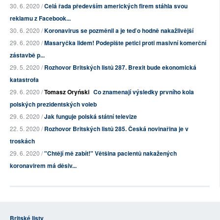
30. 6. 2020 /
Celá řada především amerických firem stáhla svou
reklamu z Facebook...
30. 6. 2020 /
Koronavirus se pozměnil a je teď o hodně nakažlivější
29. 6. 2020 /
Masaryčka lidem! Podepište petici proti masivní komerční
zástavbě p...
29. 5. 2020 /
Rozhovor Britských listů 287. Brexit bude ekonomická
katastrofa
29. 6. 2020 /
Tomasz Oryński
Co znamenají výsledky prvního kola
polských prezidentských voleb
29. 6. 2020 /
Jak funguje polská státní televize
22. 5. 2020 /
Rozhovor Britských listů 285. Česká novinařina je v
troskách
29. 6. 2020 /
"Chtějí mě zabít!" Většina pacientů nakažených
koronavirem má děsiv...
Britské listy