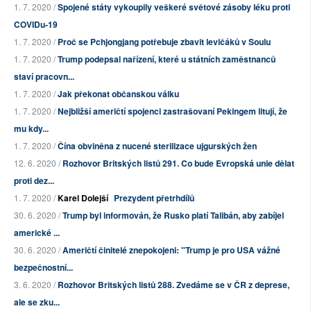
1. 7. 2020 /
Spojené státy vykoupily veškeré světové zásoby léku proti
COVIDu-19
1. 7. 2020 /
Proč se Pchjongjang potřebuje zbavit levičáků v Soulu
1. 7. 2020 /
Trump podepsal nařízení, které u státních zaměstnanců
staví pracovn...
1. 7. 2020 /
Jak překonat občanskou válku
1. 7. 2020 /
Nejbližší američtí spojenci zastrašovaní Pekingem litují, že
mu kdy...
1. 7. 2020 /
Čína obviněna z nucené sterilizace ujgurských žen
12. 6. 2020 /
Rozhovor Britských listů 291. Co bude Evropská unie dělat
proti dez...
1. 7. 2020 /
Karel Dolejší
Prezydent přetrhdílů
30. 6. 2020 /
Trump byl informován, že Rusko platí Talibán, aby zabíjel
americké ...
30. 6. 2020 /
Američtí činitelé znepokojeni: "Trump je pro USA vážné
bezpečnostní...
3. 6. 2020 /
Rozhovor Britských listů 288. Zvedáme se v ČR z deprese,
ale se zku...