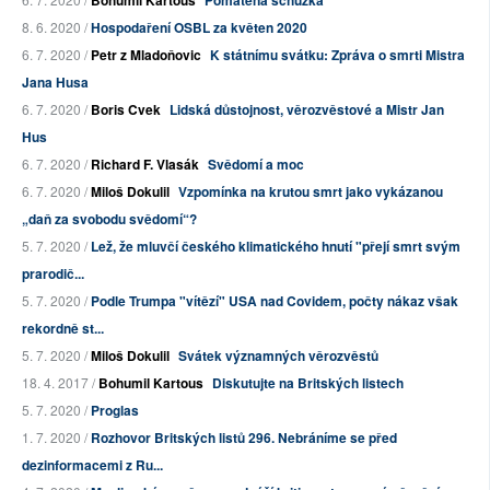
Bohumil Kartous
Pomatená schůzka
8. 6. 2020 /
Hospodaření OSBL za květen 2020
6. 7. 2020 /
Petr z Mladoňovic
K státnímu svátku: Zpráva o smrti Mistra
Jana Husa
6. 7. 2020 /
Boris Cvek
Lidská důstojnost, věrozvěstové a Mistr Jan
Hus
6. 7. 2020 /
Richard F. Vlasák
Svědomí a moc
6. 7. 2020 /
Miloš Dokulil
Vzpomínka na krutou smrt jako vykázanou
„daň za svobodu svědomí“?
5. 7. 2020 /
Lež, že mluvčí českého klimatického hnutí "přejí smrt svým
prarodič...
5. 7. 2020 /
Podle Trumpa "vítězí" USA nad Covidem, počty nákaz však
rekordně st...
5. 7. 2020 /
Miloš Dokulil
Svátek významných věrozvěstů
18. 4. 2017 /
Bohumil Kartous
Diskutujte na Britských listech
5. 7. 2020 /
Proglas
1. 7. 2020 /
Rozhovor Britských listů 296. Nebráníme se před
dezinformacemi z Ru...