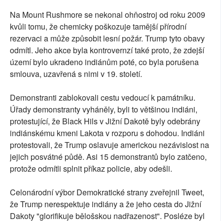
Na Mount Rushmore se nekonal ohňostroj od roku 2009
kvůli tomu, že chemicky poškozuje tamější přírodní
rezervaci a může způsobit lesní požár. Trump tyto obavy
odmítl. Jeho akce byla kontrovernzí také proto, že zdejší
území bylo ukradeno indiánům poté, co byla porušena
smlouva, uzavřená s nimi v 19. století.
Demonstranti zablokovali cestu vedoucí k památníku.
Úřady demonstranty vyháněly, byli to většinou indiáni,
protestující, že Black Hils v Jižní Dakotě byly odebrány
indiánskému kmeni Lakota v rozporu s dohodou. Indiáni
protestovali, že Trump oslavuje americkou nezávislost na
jejich posvátné půdě. Asi 15 demonstrantů bylo zatčeno,
protože odmítli splnit příkaz policie, aby odešli.
Celonárodní výbor Demokratické strany zveřejnil Tweet,
že Trump nerespektuje indiány a že jeho cesta do Jižní
Dakoty "glorifikuje bělošskou nadřazenost". Posléze byl