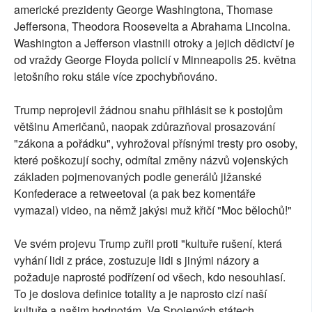
americké prezidenty George Washingtona, Thomase
Jeffersona, Theodora Roosevelta a Abrahama Lincolna.
Washington a Jefferson vlastnili otroky a jejich dědictví je
od vraždy George Floyda policií v Minneapolis 25. května
letošního roku stále více zpochybňováno.
Trump neprojevil žádnou snahu přihlásit se k postojům
většinu Američanů, naopak zdůrazňoval prosazování
"zákona a pořádku", vyhrožoval přísnými tresty pro osoby,
které poškozují sochy, odmítal změny názvů vojenských
základen pojmenovaných podle generálů jižanské
Konfederace a retweetoval (a pak bez komentáře
vymazal) video, na němž jakýsi muž křičí "Moc bělochů!"
Ve svém projevu Trump zuřil proti "kultuře rušení, která
vyhání lidi z práce, zostuzuje lidi s jinými názory a
požaduje naprosté podřízení od všech, kdo nesouhlasí.
To je doslova definice totality a je naprosto cizí naší
kultuře a našim hodnotám. Ve Spojených státech