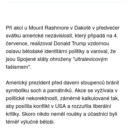
SOCIÁLNÍ SÍTĚ
RUBRIKY
Při akci u Mount Rashmore v Dakotě v předvečer
PLNÁ VERZE STRÁNEK
svátku americké nezávislosti, který připadá na 4.
července, realizoval Donald Trump vzdornou
oslavu bělošské identitární politiky a varoval, že
jsou Spojené státy ohroženy "ultralevicovým
fašismem".
Americký prezident před davem stoupenců bránil
symboliku soch a památníků. Akce se vyžívala v
politické nekorektnosti, záměrně kalkulované tak,
aby posílila konflikt v USA a rozzuřila liberální
kritiky. Skoro nikdo neměl roušky a účastnici byli
téměř výlučně běloši.