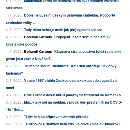
4. 7. 2020 /
Muslimské země se neodváží kritizovat masové věznění a
sterilizaci ...
4. 7. 2020 /
Dopis nejvyšším českým ústavním činitelům: Podpořte
svobodné volby ...
4. 7. 2020 /
Tady něco nehraje aneb jak (ne)vypsat konkurz
4. 7. 2020 /
Bohumil Kartous
Propojení "ezoteriky" a nacismu v
krystalické podobě
4. 7. 2020 /
Bohumil Kartous
Klausova strana používá totéž rasistické
gesto jako vrah z Nového Z...
4. 7. 2020 /
Trump na Mount Rushmore: Ameriku ohrožuje "levicový
fašismus"
3. 7. 2020 /
V roce 1967 chtělo Československo kopat do Jugoslávie
tunel
3. 7. 2020 /
Proč Francie kdysi mířila jadernými zbraněmi na Německo
3. 7. 2020 /
Muž, který šel na mejdan, varoval den před smrtí na COVID-
19: "Neb...
3. 7. 2020 /
"Lidé nejsou připraveni chránit přírodu"
26. 6. 2020 /
Rozhovor Britských listů 295. Je nová kniha o Kunderovi