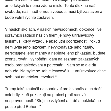
amerických to nemá žádné místo. Tento útok na naši
svobodu, naši nádhernou svobodu, musí být zastaven a
bude velmi rychle zastaven.
V našich školách, v našich newsroomech, dokonce i ve
správních radách našich firem je nový ultralevicový
fašismus, který vyžaduje absolutní podřízenost. Pokud
nemluvíte jeho jazykem, nevykonáváte jeho rituály,
nerecitujete jeho mantry a neplníte jeho přikázání, budete
zcenzurováni, vyhoštěni, dáni na seznam zakázaných
osob, pronásledováni a potrestáni. Nám se to ale dít
nebude. Nemylte se, tahle levicová kulturní revoluce chce
svrhnout americkou revoluci."
Trump také zaútočil na sportovní profesionály a na daší
celebrity, kteří poklekají na protest proti rasové
nespravedlnosti. "Stojíme vztyčeni a hrdě a poklekáme
pouze před Bohem."