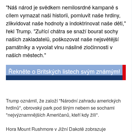
"Náš národ je svědkem nemilosrdné kampaně s
cílem vymazat naši historii, pomluvit naše hrdiny,
zlikvidovat naše hodnoty a indoktrinovat naše děti,"
řekl Trump. "Zuřící chátra se snaží bourat sochy
našich zakladatelů, poškozovat naše nejsvětější
památníky a vyvolat vlnu násilné zločinnosti v
našich městech."
Trump oznámil, že založí "Národní zahradu amerických
hrdinů", obrovský park pod širým nebem se sochami
"nejvýznamnějších Američanů, kteří kdy žili".
Hora Mount Rushmore v Jižní Dakotě zobrazuje