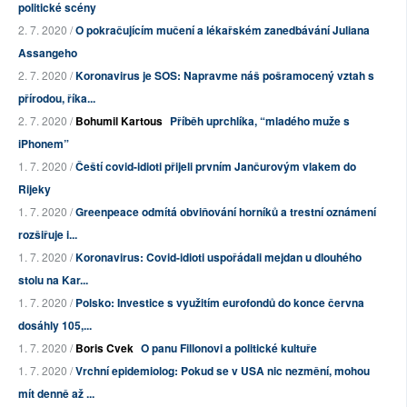
politické scény
2. 7. 2020 /
O pokračujícím mučení a lékařském zanedbávání Juliana
Assangeho
2. 7. 2020 /
Koronavirus je SOS: Napravme náš pošramocený vztah s
přírodou, říka...
2. 7. 2020 /
Bohumil Kartous
Příběh uprchlíka, “mladého muže s
iPhonem”
1. 7. 2020 /
Čeští covid-idioti přijeli prvním Jančurovým vlakem do
Rijeky
1. 7. 2020 /
Greenpeace odmítá obviňování horníků a trestní oznámení
rozšiřuje i...
1. 7. 2020 /
Koronavirus: Covid-idioti uspořádali mejdan u dlouhého
stolu na Kar...
1. 7. 2020 /
Polsko: Investice s využitím eurofondů do konce června
dosáhly 105,...
1. 7. 2020 /
Boris Cvek
O panu Fillonovi a politické kultuře
1. 7. 2020 /
Vrchní epidemiolog: Pokud se v USA nic nezmění, mohou
mít denně až ...