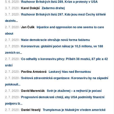
5. 6. 2020 /
Rozhovor Britských listů 289. Krize a protesty v USA
3. 7. 2020 /
Karel Dolejší
Zadarmo drahej
3. 7. 2020 /
Rozhovor Britských listů 297. Kdo jsou mezi Čechy šiřitelé
dezinfo...
2. 7. 2020 /
Jan Čulík
Injustice and oppression no one seems to care
about
2. 7. 2020 /
Naše demokracie ohrožuje nová forma fašismu
2. 7. 2020 /
Koronavirus: globální počet nákaz je 10,5 milionu, ve 188
zemích sv...
2. 7. 2020 /
Co odhalily o koronaviru pitvy: Příběh 38 mozků, 87 plic a 42
srdcí
2. 7. 2020 /
Pavlína Antošová
Laskavý hlas nad Berounkou
2. 7. 2020 /
Světová zdravotnická organizace: Koronaviru by na západní
polokouli...
2. 7. 2020 /
David Marenčák
Svět je zkaženej – a nejhorší je počasí
2. 7. 2020 /
Progresivní demokraté chtějí, aby USA podmínily finanční
podporu Iz...
2. 7. 2020 /
Daniel Veselý
Trumpismus je hlubokým vředem americké