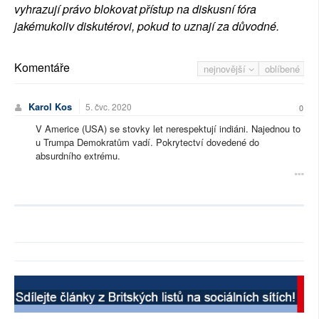
vyhrazují právo blokovat přístup na diskusní fóra
jakémukoliv diskutérovi, pokud to uznají za důvodné.
Komentáře
nejnovější
oblíbené
Karol Kos
5. čvc. 2020
0
V Americe (USA) se stovky let nerespektují indiáni. Najednou to
u Trumpa Demokratům vadí. Pokrytectví dovedené do
absurdního extrému.