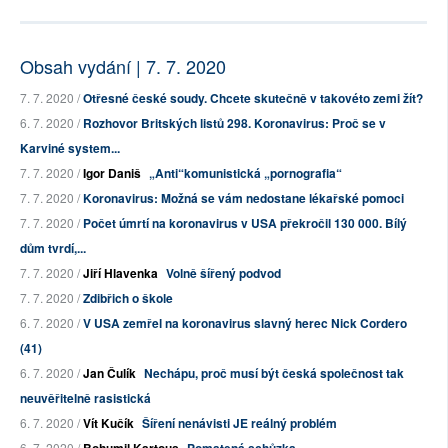
Obsah vydání | 7. 7. 2020
7. 7. 2020 /
Otřesné české soudy. Chcete skutečně v takovéto zemi žít?
6. 7. 2020 /
Rozhovor Britských listů 298. Koronavirus: Proč se v
Karviné system...
7. 7. 2020 /
Igor Daniš
„Anti“komunistická „pornografia“
7. 7. 2020 /
Koronavirus: Možná se vám nedostane lékařské pomoci
7. 7. 2020 /
Počet úmrtí na koronavirus v USA překročil 130 000. Bílý
dům tvrdí,...
7. 7. 2020 /
Jiří Hlavenka
Volně šířený podvod
7. 7. 2020 /
Zdibřich o škole
6. 7. 2020 /
V USA zemřel na koronavirus slavný herec Nick Cordero
(41)
6. 7. 2020 /
Jan Čulík
Nechápu, proč musí být česká společnost tak
neuvěřitelně rasistická
6. 7. 2020 /
Vít Kučík
Šíření nenávisti JE reálný problém
6. 7. 2020 /