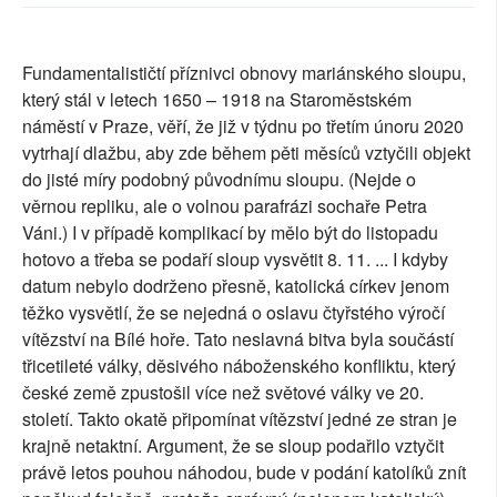
SOCIÁLNÍ SÍTĚ
Fundamentalističtí příznivci obnovy mariánského sloupu,
RUBRIKY
který stál v letech 1650 – 1918 na Staroměstském
náměstí v Praze, věří, že již v týdnu po třetím únoru 2020
PLNÁ VERZE STRÁNEK
vytrhají dlažbu, aby zde během pěti měsíců vztyčili objekt
do jisté míry podobný původnímu sloupu. (Nejde o
věrnou repliku, ale o volnou parafrázi sochaře Petra
Váni.) I v případě komplikací by mělo být do listopadu
hotovo a třeba se podaří sloup vysvětit 8. 11. ... I kdyby
datum nebylo dodrženo přesně, katolická církev jenom
těžko vysvětlí, že se nejedná o oslavu čtyřstého výročí
vítězství na Bílé hoře. Tato neslavná bitva byla součástí
třicetileté války, děsivého náboženského konfliktu, který
české země zpustošil více než světové války ve 20.
století. Takto okatě připomínat vítězství jedné ze stran je
krajně netaktní. Argument, že se sloup podařilo vztyčit
právě letos pouhou náhodou, bude v podání katolíků znít