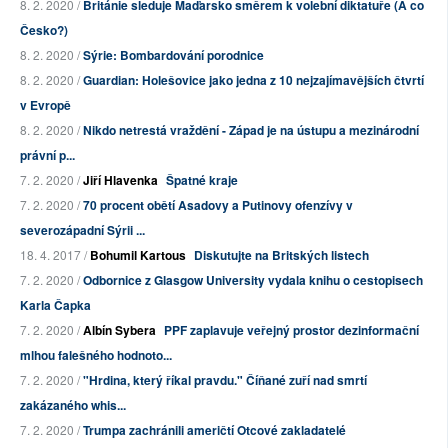
8. 2. 2020 /
Británie sleduje Maďarsko směrem k volební diktatuře (A co
Česko?)
8. 2. 2020 /
Sýrie: Bombardování porodnice
8. 2. 2020 /
Guardian: Holešovice jako jedna z 10 nejzajímavějších čtvrtí
v Evropě
8. 2. 2020 /
Nikdo netrestá vraždění - Západ je na ústupu a mezinárodní
právní p...
7. 2. 2020 /
Jiří Hlavenka
Špatné kraje
7. 2. 2020 /
70 procent obětí Asadovy a Putinovy ofenzívy v
severozápadní Sýrii ...
18. 4. 2017 /
Bohumil Kartous
Diskutujte na Britských listech
7. 2. 2020 /
Odbornice z Glasgow University vydala knihu o cestopisech
Karla Čapka
7. 2. 2020 /
Albín Sybera
PPF zaplavuje veřejný prostor dezinformační
mlhou falešného hodnoto...
7. 2. 2020 /
"Hrdina, který říkal pravdu." Číňané zuří nad smrtí
zakázaného whis...
7. 2. 2020 /
Trumpa zachránili američtí Otcové zakladatelé