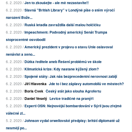
6. 2. 2020 /
Jen to zkoušejte - ale mě nezastavíte!!
6. 2. 2020 /
Slavná "British Library" v Londýně píše o stém výročí
narození Bože...
6. 2. 2020 /
Ruská letadla zavraždila další malou holčičku
6. 2. 2020 /
Impeachment: Podvodný americký Senát Trumpa
stoprocentně osvobodil
6. 2. 2020 /
Americký prezident v projevu o stavu Unie oslavoval
nenávist a xeno...
6. 2. 2020 /
Důtka ředitele aneb Řešení problémů ve škole
6. 2. 2020 /
Klimatická krize: Kdy nastane kýžený zlom?
6. 2. 2020 /
Spojené státy: Jak nás bezprecedentní nerovnost zabíjí
6. 2. 2020 /
Jiří Hlavenka
Jde to i bez záplavy automobilů ve městech?
6. 2. 2020 /
Boris Cvek
Český stát jako slouha Agrofertu
6. 2. 2020 /
Daniel Veselý
Levice tradičně na pranýři
5. 2. 2020 /
Experti OSN: Nejnovější bombardování v Sýrii jsou zřejmě
válečné zl...
5. 2. 2020 /
Johnson vydal orwellovské předpisy: britští diplomaté už
nesmějí po...