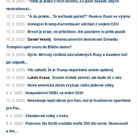
10. 2. 2020 /
"Tohle je jeden z těch stromů, co jsem zasadil, abych
neutralizoval...
10. 2. 2020 /
"A do prdele... To teď bude pořád?" Reakce Rusů ve výtahu
10. 2. 2020 /
Annegret Kramp-Karrenbauer odchází z vedení CDU
10. 2. 2020 /
Brexit je krize, ne příležitost. Ale poznáme to příliš pozdě
10. 2. 2020 /
Daniel Veselý
Umetou američtí demokraté Donaldu
Trumpovi opět cestu do Bílého domu?
10. 2. 2020 /
Sýrie: Mrtvoly civilistů zavražděných Rusy a Asadem leží
jak odpadk...
10. 2. 2020 /
Vítr odhalil, že je Trump nepořádně uměle opálený
10. 2. 2020 /
Lukáš Kraus
Erazim Kohák zemřel, ale bude žít v nás
10. 2. 2020 /
Nová americká zbraň zvyšuje riziko jaderné války
2. 2. 2020 /
Hospodaření OSBL za leden 2020
10. 2. 2020 /
Neexistuje lepší dárek pro Írán, než je Kushnerův apartheid
pro Pal...
9. 2. 2020 /
Všeobecné volby v Irsku
8. 2. 2020 /
Palermo: Na Sicílii vraždila mafie 200 lidí ročně. Skoncovali
s tím...