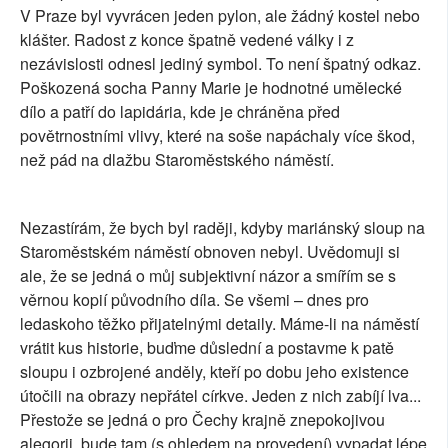
V Praze byl vyvrácen jeden pylon, ale žádný kostel nebo
klášter. Radost z konce špatně vedené války i z
nezávislosti odnesl jediný symbol. To není špatný odkaz.
Poškozená socha Panny Marie je hodnotné umělecké
dílo a patří do lapidária, kde je chráněna před
povětrnostními vlivy, které na soše napáchaly více škod,
než pád na dlažbu Staroměstského náměstí.
Nezastírám, že bych byl raději, kdyby mariánský sloup na
Staroměstském náměstí obnoven nebyl. Uvědomuji si
ale, že se jedná o můj subjektivní názor a smířím se s
věrnou kopií původního díla. Se všemi – dnes pro
ledaskoho těžko přijatelnými detaily. Máme-li na náměstí
vrátit kus historie, buďme důslední a postavme k patě
sloupu i ozbrojené anděly, kteří po dobu jeho existence
útočili na obrazy nepřátel církve. Jeden z nich zabíjí lva...
Přestože se jedná o pro Čechy krajně znepokojivou
alegorii, bude tam (s ohledem na provedení) vypadat lépe