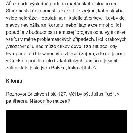
Ať už bude výsledná podoba mariánského sloupu na
Staroměstském náměstí jakákoli, je zřejmé, koho stavba
vyjde nejdráže – doplatí na ni katolická církev, i kdyby do
stavby nevložila ani korunu, neboť tato akce mnoho lidí
popudí a v budoucnosti nemusejí projevit ochu vyjít církvi
vstříc i v méně problematických případech. Kolik takových
„vítězství“ si u nás může církev dovolit za situace, kdy
Evropané o jí hlásanou víru ztrácejí zájem, a to ne jenom
v České republice, ale i v katolických baštách, jakými
zatím stále ještě jsou Polsko, Irsko či Itálie?
K tomu:
Rozhovor Britských listů 127. Měl by být Julius Fučík v
pantheonu Národního muzea?