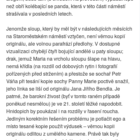
než obří kolébající se panda, která v této části náměstí
strašívala v posledních letech.
Jenomže sloup, který by měl být v následujících měsících
na Staroměstském náměstí vztyčen, není věrnou kopií
originálu, ale volnou parafrází předlohy. V dostupné
vizualizaci chybějí čtyři bojující andělé u paty sloupu;
drak, jemuž Maria na vrcholu sloupu šlape na hlavu,
nemá křídla (na rozdíl od dobových rytin i fotografií
pořízených před stržením) a přestože se sochař Petr
Váňa při tesání kopie sochy Panny Marie poctivě snažil,
jeho linka se liší od originálu Jana Jiřího Bendla. Je
patrné, že barokní živost (byť v tomto raném případě
poněkud nesmělou) je ve 21. století těžké napodobit.
Hnidopich by poukázal i na rozdíly v řasení roucha.
Jediným korektním řešením problému je potlačit ego a
místo tesané kopie použít výdusek – věrnou kopii
originálu odlitou z umělého kamene. Právě tak byly