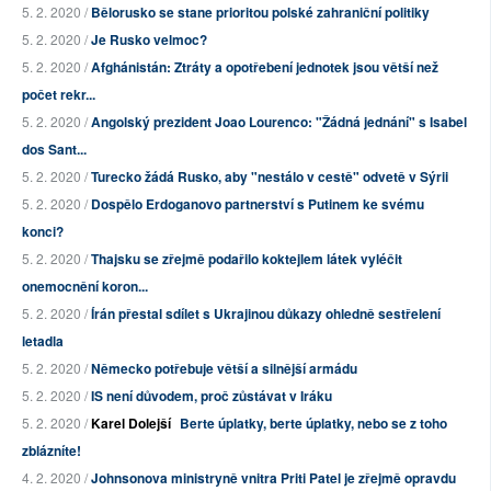
5. 2. 2020 /
Bělorusko se stane prioritou polské zahraniční politiky
5. 2. 2020 /
Je Rusko velmoc?
5. 2. 2020 /
Afghánistán: Ztráty a opotřebení jednotek jsou větší než
počet rekr...
5. 2. 2020 /
Angolský prezident Joao Lourenco: "Žádná jednání" s Isabel
dos Sant...
5. 2. 2020 /
Turecko žádá Rusko, aby "nestálo v cestě" odvetě v Sýrii
5. 2. 2020 /
Dospělo Erdoganovo partnerství s Putinem ke svému
konci?
5. 2. 2020 /
Thajsku se zřejmě podařilo koktejlem látek vyléčit
onemocnění koron...
5. 2. 2020 /
Írán přestal sdílet s Ukrajinou důkazy ohledně sestřelení
letadla
5. 2. 2020 /
Německo potřebuje větší a silnější armádu
5. 2. 2020 /
IS není důvodem, proč zůstávat v Iráku
5. 2. 2020 /
Karel Dolejší
Berte úplatky, berte úplatky, nebo se z toho
zblázníte!
4. 2. 2020 /
Johnsonova ministryně vnitra Priti Patel je zřejmě opravdu