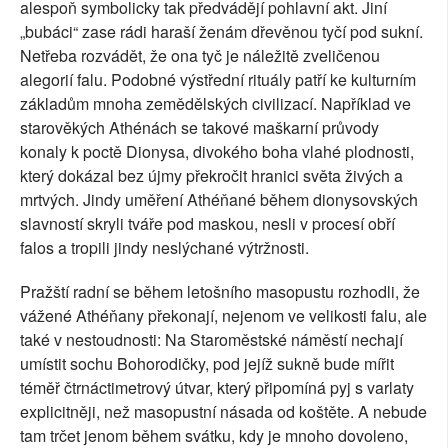
alespoň symbolicky tak předvádějí pohlavní akt. Jiní
„bubáci“ zase rádi haraší ženám dřevěnou tyčí pod sukní.
Netřeba rozvádět, že ona tyč je náležitě zveličenou
alegorií falu. Podobné výstřední rituály patří ke kulturním
základům mnoha zemědělských civilizací. Například ve
starověkých Athénách se takové maškarní průvody
konaly k poctě Dionysa, divokého boha vlahé plodnosti,
který dokázal bez újmy překročit hranici světa živých a
mrtvých. Jindy uměření Athéňané během dionysovských
slavností skryli tváře pod maskou, nesli v procesí obří
falos a tropili jindy neslýchané výtržnosti.
Pražští radní se během letošního masopustu rozhodli, že
vážené Athéňany překonají, nejenom ve velikosti falu, ale
také v nestoudnosti: Na Staroměstské náměstí nechají
umístit sochu Bohorodičky, pod jejíž sukně bude mířit
téměř čtrnáctimetrový útvar, který připomíná pyj s varlaty
explicitněji, než masopustní násada od koštěte. A nebude
tam trčet jenom během svátku, kdy je mnoho dovoleno,