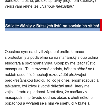
poněkud falešně, protože správný (nejenom katolický)
věřící vám řekne, že:
„Náhody neexistují.“
Opusťme nyní na chvíli zápolení protireformace
s protestanty a podívejme se na mariánský sloup očima
etnografa a psychoanalytika. Sloup by měl začít růst o
masopustu. To je rozverné období, během něhož se i
někteří usedlí lidé nechají rozdovádět přežívající
předkřesťanskou tradicí. To, co je dnes jenom rozpustilá
taškařice, byl kdysi životně důležitý rituál, který měl
zajistit úrodu a plodnost. Není divu, že maškary v
masopustním průvodu dodnes občas s chutí někoho
popadnou a vyválejí se s ním ve sněhu či v blátě a