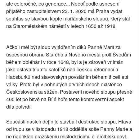
ale celoročně, po generace... Neboť podle usnesení
přijatého zastupitelstvem 23. 1. 2020 má Praha vydat
souhlas se stavbou kopie mariánského sloupu, který stál
na Staroměstském náměstí v letech 1650 až 1918.
Ačkoli měl být sloup vyjádřením díků Panně Marii za
úspěšnou obranu Starého a Nového města proti Švédům
během obléhání v roce 1648, byl a je zároveň vnímán
jako oslava triumfu katolíků nad českou reformací a
Habsburků nad stavovským povstáním během třicetileté
války. Proto byl v pohnutých prvních dnech existence
Československa stržen. Postavení nového sloupu přesně
400 let po bitvě na Bílé hoře tento kontroverzní aspekt
díla potvrdí.
Součástí našich dějin je stavba i destrukce sloupu. Hlava
od trupu se v listopadu 1918 oddělila soše Panny Marie a
ne například pražskému místodržícímu či arcibiskupovi.