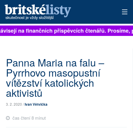
ávisejí na finančních příspěvcích čtenářů. Prosíme, př
PŘIHLÁSIT
AKTUÁLNÍ VYDÁNÍ
ARCHIV
Panna Maria na falu –
Pyrrhovo masopustní
ROZHOVORY
vítězství katolických
TÉMATA
aktivistů
NEJČTENĚJŠÍ ZA 7 DNÍ
3. 2. 2020 /
Ivan Větvička
AUTOŘI
čas čtení 8 minut
PŘÍSPĚVKY NA PROVOZ