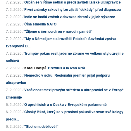
7. 2. 2020 /
Orbán se v Římě setkal s představiteli italské ultrapravice
7. 2. 2020 /
První známky rakoviny lze zjistit "dekády" před diagnózou
7. 2. 2020 /
Indie se hodlá změnit z dovozce zbraní v jejich vývozce
7. 2. 2020 /
Čína stmelila NATO
7. 2. 2020 /
"Žijeme s černou dírou v národní paměti"
7. 2. 2020 /
"My a Němci jsme si rozdělili Polsko": Sovětská zpráva
zveřejněná B...
7. 2. 2020 /
Trumpův pokus řešit jaderné zbraně ve velkém stylu zřejmě
selhává
7. 2. 2020 /
Karel Dolejší
Brexitus à la Ivan Král
7. 2. 2020 /
Německo v šoku: Regionální premiér přijal podporu
ultrapravice
7. 2. 2020 /
Vzdálenost mezi pravým středem a ultrapravicí se v Evropě
zmenšuje
6. 2. 2020 /
O uprchlících a o Česku v Evropském parlamentě
6. 2. 2020 /
Čínský lékař, který se v prosinci pokusil varovat své kolegy
před k...
6. 2. 2020 /
"Sbohem, debilové!"