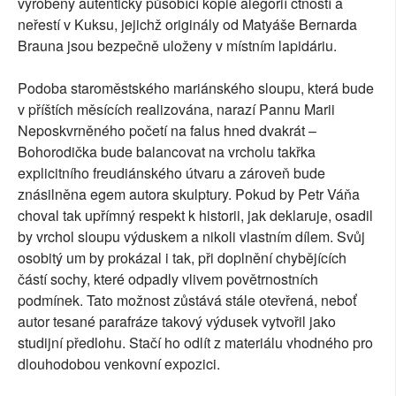
vyrobeny autenticky působící kopie alegorií ctností a
neřestí v Kuksu, jejichž originály od Matyáše Bernarda
Brauna jsou bezpečně uloženy v místním lapidáriu.
Podoba staroměstského mariánského sloupu, která bude
v příštích měsících realizována, narazí Pannu Marii
Neposkvrněného početí na falus hned dvakrát –
Bohorodička bude balancovat na vrcholu takřka
explicitního freudiánského útvaru a zároveň bude
znásilněna egem autora skulptury. Pokud by Petr Váňa
choval tak upřímný respekt k historii, jak deklaruje, osadil
by vrchol sloupu výduskem a nikoli vlastním dílem. Svůj
osobitý um by prokázal i tak, při doplnění chybějících
částí sochy, které odpadly vlivem povětrnostních
podmínek. Tato možnost zůstává stále otevřená, neboť
autor tesané parafráze takový výdusek vytvořil jako
studijní předlohu. Stačí ho odlít z materiálu vhodného pro
dlouhodobou venkovní expozici.