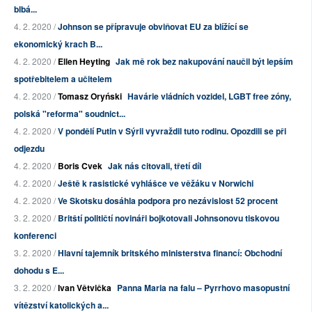
blbá...
4. 2. 2020 /
Johnson se přípravuje obviňovat EU za blížící se
ekonomický krach B...
4. 2. 2020 /
Ellen Heyting
Jak mě rok bez nakupování naučil být lepším
spotřebitelem a učitelem
4. 2. 2020 /
Tomasz Oryński
Havárie vládních vozidel, LGBT free zóny,
polská "reforma" soudnict...
4. 2. 2020 /
V pondělí Putin v Sýrii vyvraždil tuto rodinu. Opozdili se při
odjezdu
4. 2. 2020 /
Boris Cvek
Jak nás citovali, třetí díl
4. 2. 2020 /
Ještě k rasistické vyhlášce ve věžáku v Norwichi
4. 2. 2020 /
Ve Skotsku dosáhla podpora pro nezávislost 52 procent
3. 2. 2020 /
Britští političtí novináři bojkotovali Johnsonovu tiskovou
konferenci
3. 2. 2020 /
Hlavní tajemník britského ministerstva financí: Obchodní
dohodu s E...
3. 2. 2020 /
Ivan Větvička
Panna Maria na falu – Pyrrhovo masopustní
vítězství katolických a...