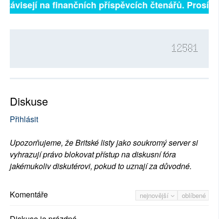
 závisejí na finančních příspěvcích čtenářů. Prosíme,
12581
Diskuse
Přihlásit
Upozorňujeme, že Britské listy jako soukromý server si
vyhrazují právo blokovat přístup na diskusní fóra
jakémukoliv diskutérovi, pokud to uznají za důvodné.
Komentáře
nejnovější
oblíbené
Diskuse je prázdná.