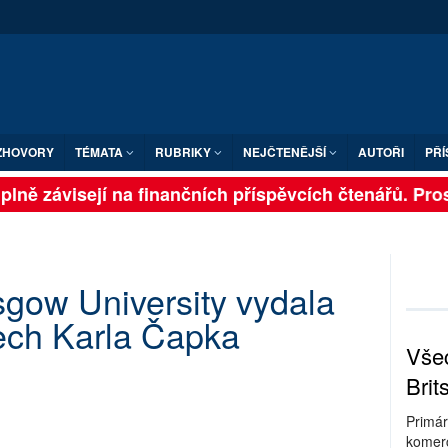
ZHOVORY
TÉMATA
RUBRIKY
NEJČTENĚJŠÍ
AUTOŘI
PŘÍ
lně závisejí na finančních příspěvcích čtenářů. Prosí
gow University vydala
ech Karla Čapka
Všec
Brit
Primár
komerc