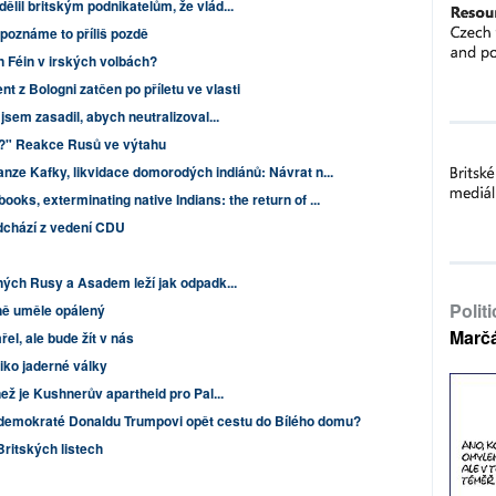
ělil britským podnikatelům, že vlád...
le poznáme to příliš pozdě
n Féin v irských volbách?
t z Bologni zatčen po příletu ve vlasti
 jsem zasadil, abych neutralizoval...
ád?" Reakce Rusů ve výtahu
anze Kafky, likvidace domorodých indiánů: Návrat n...
ooks, exterminating native Indians: the return of ...
chází z vedení CDU
ěných Rusy a Asadem leží jak odpadk...
Polit
dně uměle opálený
Marč
l, ale bude žít v nás
iko jaderné války
než je Kushnerův apartheid pro Pal...
demokraté Donaldu Trumpovi opět cestu do Bílého domu?
Britských listech