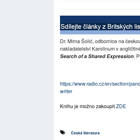
Dr. Mirna Šolić, odbornice na česko
nakladatelství Karolinum v angličti
Search of a Shared Expression
. 
https://www.radio.cz/en/section/pan
writer
Knihu je možno zakoupit
ZDE
Česká literatura