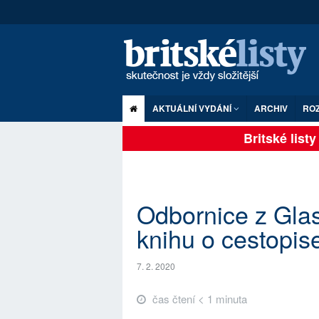
AKTUÁLNÍ VYDÁNÍ
ARCHIV
RO
Britské listy p
Odbornice z Glas
knihu o cestopis
7. 2. 2020
čas čtení < 1 minuta