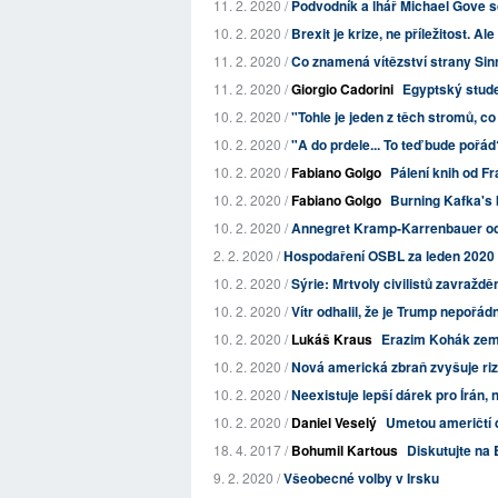
11. 2. 2020 /
Podvodník a lhář Michael Gove sd
10. 2. 2020 /
Brexit je krize, ne příležitost. A
11. 2. 2020 /
Co znamená vítězství strany Sin
11. 2. 2020 /
Giorgio Cadorini
Egyptský studen
10. 2. 2020 /
"Tohle je jeden z těch stromů, co
10. 2. 2020 /
"A do prdele... To teď bude poř
10. 2. 2020 /
Fabiano Golgo
Pálení knih od Fr
10. 2. 2020 /
Fabiano Golgo
Burning Kafka's b
10. 2. 2020 /
Annegret Kramp-Karrenbauer od
2. 2. 2020 /
Hospodaření OSBL za leden 2020
10. 2. 2020 /
Sýrie: Mrtvoly civilistů zavražd
10. 2. 2020 /
Vítr odhalil, že je Trump nepořá
10. 2. 2020 /
Lukáš Kraus
Erazim Kohák zemře
10. 2. 2020 /
Nová americká zbraň zvyšuje riz
10. 2. 2020 /
Neexistuje lepší dárek pro Írán, 
10. 2. 2020 /
Daniel Veselý
Umetou američtí 
18. 4. 2017 /
Bohumil Kartous
Diskutujte na 
9. 2. 2020 /
Všeobecné volby v Irsku