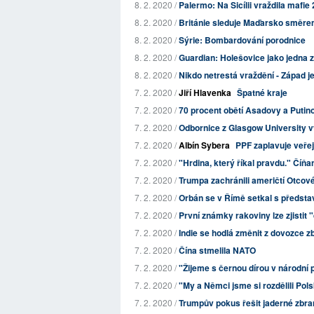
8. 2. 2020 /
Palermo: Na Sicílii vraždila mafie 2
8. 2. 2020 /
Británie sleduje Maďarsko směrem
8. 2. 2020 /
Sýrie: Bombardování porodnice
8. 2. 2020 /
Guardian: Holešovice jako jedna z
8. 2. 2020 /
Nikdo netrestá vraždění - Západ je
7. 2. 2020 /
Jiří Hlavenka
Špatné kraje
7. 2. 2020 /
70 procent obětí Asadovy a Putino
7. 2. 2020 /
Odbornice z Glasgow University v
7. 2. 2020 /
Albín Sybera
PPF zaplavuje veřej
7. 2. 2020 /
"Hrdina, který říkal pravdu." Číňa
7. 2. 2020 /
Trumpa zachránili američtí Otcové
7. 2. 2020 /
Orbán se v Římě setkal s představi
7. 2. 2020 /
První známky rakoviny lze zjistit
7. 2. 2020 /
Indie se hodlá změnit z dovozce zb
7. 2. 2020 /
Čína stmelila NATO
7. 2. 2020 /
"Žijeme s černou dírou v národní 
7. 2. 2020 /
"My a Němci jsme si rozdělili Pol
7. 2. 2020 /
Trumpův pokus řešit jaderné zbra