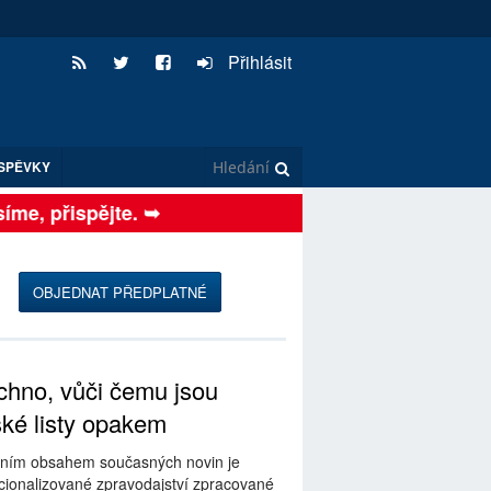
Přihlásit
SPĚVKY
me, přispějte. ➥
OBJEDNAT PŘEDPLATNÉ
hno, vůči čemu jsou
ské listy opakem
ním obsahem současných novin je
ionalizované zpravodajství zpracované