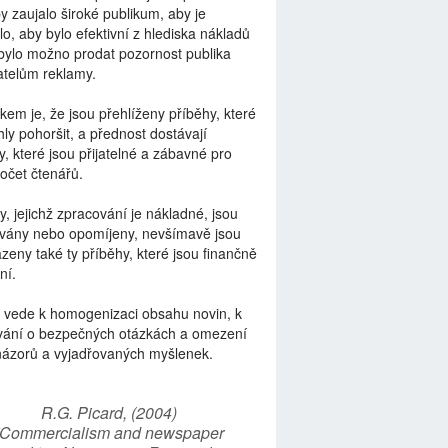
by zaujalo široké publikum, aby je
lo, aby bylo efektivní z hlediska nákladů
bylo možno prodat pozornost publika
telům reklamy.
kem je, že jsou přehlíženy příběhy, které
ly pohoršit, a přednost dostávají
y, které jsou přijatelné a zábavné pro
počet čtenářů.
y, jejichž zpracování je nákladné, jsou
vány nebo opomíjeny, nevšímavě jsou
zeny také ty příběhy, které jsou finančně
ní.
 vede k homogenizaci obsahu novin, k
vání o bezpečných otázkách a omezení
názorů a vyjadřovaných myšlenek.
R.G. Picard, (2004)
“Commercialism and newspaper