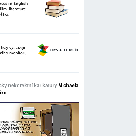
icky nekorektní karikatury
Michaela
áka