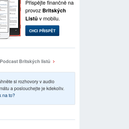
Přispějte finančně na
provoz
Britských
v mobilu.
Listů
CHCI PŘISPĚT
Podcast Britských listů
áhněte si rozhovory v audio
mátu a poslouchejte je kdekoliv.
k na to?