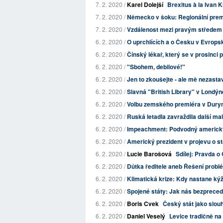
7. 2. 2020 /
Karel Dolejší
Brexitus à la Ivan K
7. 2. 2020 /
Německo v šoku: Regionální premi
7. 2. 2020 /
Vzdálenost mezi pravým středem a
6. 2. 2020 /
O uprchlících a o Česku v Evrop
6. 2. 2020 /
Čínský lékař, který se v prosinci 
6. 2. 2020 /
"Sbohem, debilové!"
6. 2. 2020 /
Jen to zkoušejte - ale mě nezastav
6. 2. 2020 /
Slavná "British Library" v Londýn
6. 2. 2020 /
Volbu zemského premiéra v Duryns
6. 2. 2020 /
Ruská letadla zavraždila další ma
6. 2. 2020 /
Impeachment: Podvodný americký
6. 2. 2020 /
Americký prezident v projevu o st
6. 2. 2020 /
Lucie Barošová
Sdílej: Pravda o 
6. 2. 2020 /
Důtka ředitele aneb Řešení probl
6. 2. 2020 /
Klimatická krize: Kdy nastane ký
6. 2. 2020 /
Spojené státy: Jak nás bezprecede
6. 2. 2020 /
Boris Cvek
Český stát jako slou
6. 2. 2020 /
Daniel Veselý
Levice tradičně na