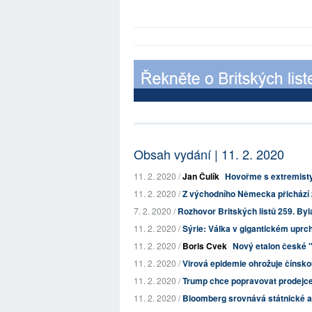
Obsah vydání | 11. 2. 2020
11. 2. 2020 /
Jan Čulík
Hovořme s extremist
11. 2. 2020 /
Z východního Německa přichází 
7. 2. 2020 /
Rozhovor Britských listů 259. Byl
11. 2. 2020 /
Sýrie: Válka v gigantickém uprc
11. 2. 2020 /
Boris Cvek
Nový etalon české "le
11. 2. 2020 /
Virová epidemie ohrožuje čínskou
11. 2. 2020 /
Trump chce popravovat prodejce d
11. 2. 2020 /
Bloomberg srovnává státnické a