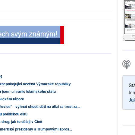
y!
znepokojující ozvěna Výmarské republiky
St
a jsem u hranic Islámského státu
for
hlickém táboře
Ja
vice" - vyhnat chudé děti na ulici za trest za...
 politickou elitu
rog, jak to dělají v Číně
merické prezidenty s Trumpovými spros...