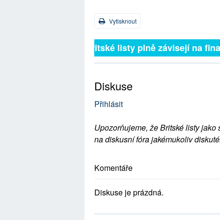
Vytisknout
Britské listy plně závisejí na
Diskuse
Přihlásit
Upozorňujeme, že Britské listy jako 
na diskusní fóra jakémukoliv diskuté
Komentáře
Diskuse je prázdná.