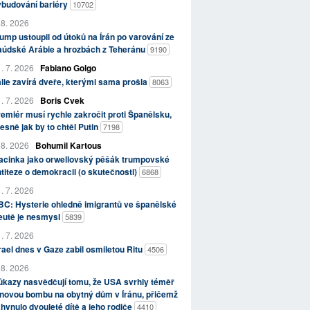
ybudování bariéry
10702
 8. 2026
ump ustoupil od útoků na Írán po varování ze
aúdské Arábie a hrozbách z Teheránu
9190
. 7. 2026
Fabiano Golgo
álie zavírá dveře, kterými sama prošla
8063
. 7. 2026
Boris Cvek
emiér musí rychle zakročit proti Španělsku,
esně jak by to chtěl Putin
7198
 8. 2026
Bohumil Kartous
acinka jako orwellovský pěšák trumpovské
titeze o demokracii (o skutečnosti)
6868
. 7. 2026
C: Hysterie ohledně imigrantů ve španělské
eutě je nesmysl
5839
. 7. 2026
rael dnes v Gaze zabil osmiletou Ritu
4506
 8. 2026
kazy nasvědčují tomu, že USA svrhly téměř
novou bombu na obytný dům v Íránu, přičemž
hynulo dvouleté dítě a jeho rodiče
4410