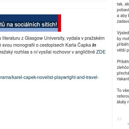
tak, a
pobavi
a aby 
zadava
Výsled
u literaturu z Glasgow University, vydala v pražském
by moh
příběh
ně svou monografii o cestopisech Karla Čapka
In
větší 
Pražský rozhlas s ní vysílal rozhovor v angličtině
ZDE
Příběh
zlehčo
přechá
ora
ma/karel-capek-novelist-playwright-and-travel-
riskant
To vše
refero
škály 