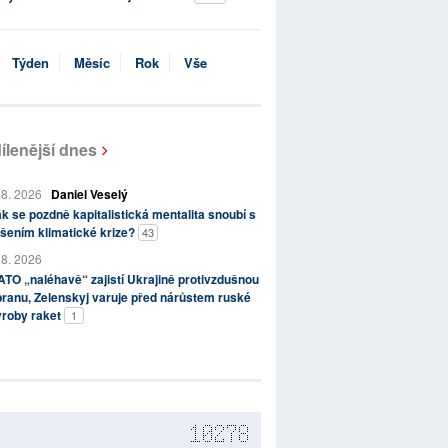
Týden
Měsíc
Rok
Vše
ílenější dnes
 8. 2026
Daniel Veselý
k se pozdně kapitalistická mentalita snoubí s
šením klimatické krize?
43
 8. 2026
TO „naléhavě“ zajistí Ukrajině protivzdušnou
ranu, Zelenskyj varuje před nárůstem ruské
ýroby raket
1
10278