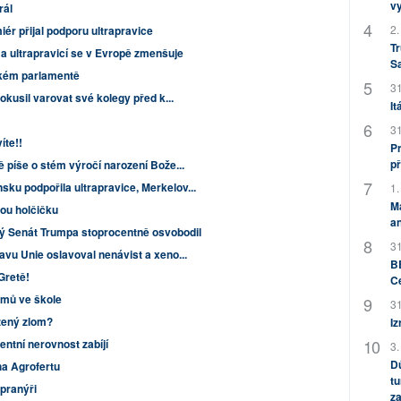
v
rál
2.
ér přijal podporu ultrapravice
Tr
 ultrapravicí se v Evropě zmenšuje
S
ském parlamentě
31
pokusil varovat své kolegy před k...
It
31
íte!!
Pr
př
ě píše o stém výročí narození Bože...
ku podpořila ultrapravice, Merkelov...
1.
M
lou holčičku
an
 Senát Trumpa stoprocentně osvobodil
31
avu Unie oslavoval nenávist a xeno...
BB
Gretě!
C
émů ve škole
31
žený zlom?
Iz
ntní nerovnost zabíjí
3.
Dů
ha Agrofertu
tu
 pranýři
za