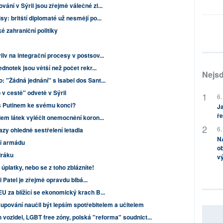
ání v Sýrii jsou zřejmě válečné zl...
: britští diplomaté už nesmějí po...
é zahraniční politiky
iv na integrační procesy v postsov...
ednotek jsou větší než počet rekr...
Nejsd
 "Žádná jednání" s Isabel dos Sant...
v cestě" odvetě v Sýrii
6.
s Putinem ke svému konci?
Ja
ře
lem látek vyléčit onemocnění koron...
6.
kazy ohledně sestřelení letadla
NA
ší armádu
ob
Iráku
v
 úplatky, nebo se z toho zblázníte!
 Patel je zřejmě opravdu blbá...
U za blížící se ekonomický krach B...
upování naučil být lepším spotřebitelem a učitelem
 vozidel, LGBT free zóny, polská "reforma" soudnict...