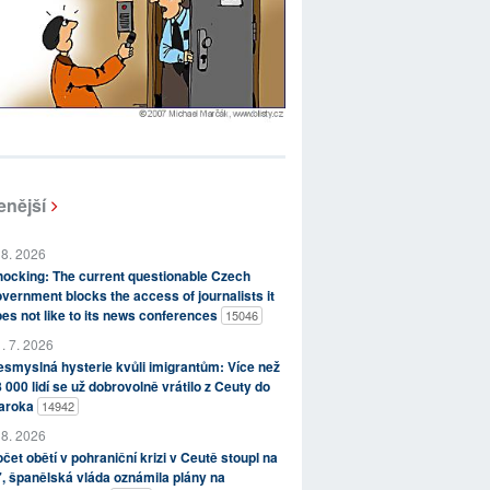
enější
 8. 2026
ocking: The current questionable Czech
vernment blocks the access of journalists it
es not like to its news conferences
15046
. 7. 2026
smyslná hysterie kvůli imigrantům: Více než
 000 lidí se už dobrovolně vrátilo z Ceuty do
aroka
14942
 8. 2026
čet obětí v pohraniční krizi v Ceutě stoupl na
, španělská vláda oznámila plány na