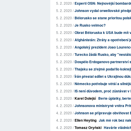
5. 2. 2020 /
Experti OSN: Nejnovější bombardov
5. 2. 2020 /
Johnson vydal orwellovské předpisy
5. 2. 2020 /
Bělorusko se stane prioritou polsk
5. 2. 2020 /
Je Rusko velmoc?
5. 2. 2020 /
Obrat Běloruska k USA bude mít vl
5. 2. 2020 /
Afghánistán: Ztráty a opotřebení j
5. 2. 2020 /
Angolský prezident Joao Lourenco:
5. 2. 2020 /
Turecko žádá Rusko, aby "nestálo 
5. 2. 2020 /
Dospělo Erdoganovo partnerství 
5. 2. 2020 /
Thajsku se zřejmě podařilo koktej
5. 2. 2020 /
Írán přestal sdílet s Ukrajinou dů
5. 2. 2020 /
Německo potřebuje větší a silněj
5. 2. 2020 /
IS není důvodem, proč zůstávat v 
5. 2. 2020 /
Karel Dolejší
Berte úplatky, berte
4. 2. 2020 /
Johnsonova ministryně vnitra Priti
4. 2. 2020 /
Johnson se přípravuje obviňovat E
4. 2. 2020 /
Ellen Heyting
Jak mě rok bez nak
4. 2. 2020 /
Tomasz Oryński
Havárie vládních