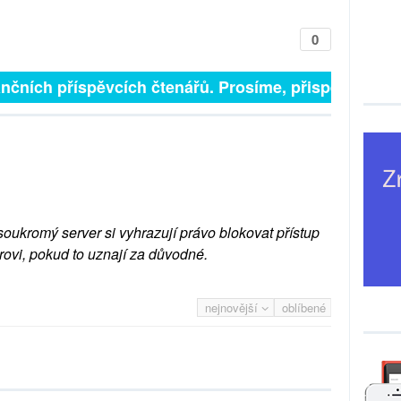
0
 finančních příspěvcích čtenářů. Prosíme, přispějte. ➥
soukromý server si vyhrazují právo blokovat přístup
rovi, pokud to uznají za důvodné.
nejnovější
oblíbené