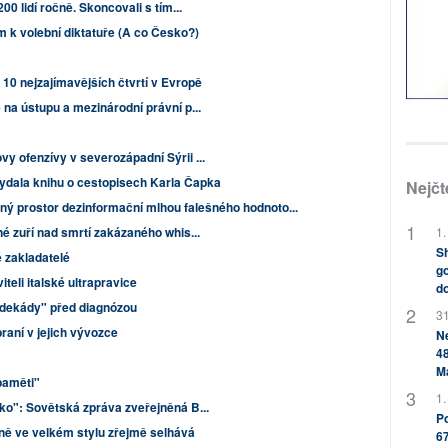
00 lidí ročně. Skoncovali s tím...
 k volební diktatuře (A co Česko?)
 10 nejzajímavějších čtvrtí v Evropě
 na ústupu a mezinárodní právní p...
vy ofenzívy v severozápadní Sýrii ...
ydala knihu o cestopisech Karla Čapka
Nejčt
ný prostor dezinformační mlhou falešného hodnoto...
1.
né zuří nad smrtí zakázaného whis...
Sh
 zakladatelé
go
teli italské ultrapravice
do
 "dekády" před diagnózou
31
raní v jejich vývozce
Ne
48
M
paměti"
1.
sko": Sovětská zpráva zveřejněná B...
Po
ně ve velkém stylu zřejmě selhává
67