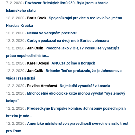
7. 2. 2020 /
Rozhovor Britských listů 259. Byla jsem u hranic
Islámského státu
12. 2. 2020 /
Boris Cvek
Spojení krajní pravice s tzv. levicí ve jménu
Hradu a Křečka
12. 2. 2020 /
Nelhat ve veřejném prostoru!
12. 2. 2020 /
Corbyn poukázal na dvojí metr Borise Johnsona
12. 2. 2020 /
Jan Čulík
Podobně jako v ČR, i v Polsku se vyhazují z
práce nepohodlní histor...
12. 2. 2020 /
Karel Dolejší
ANO, zatočíme s korupcí!
12. 2. 2020 /
Jan Čulík
Británie: Teď se prokázalo, že je Johnsonova
vláda i rasistická
12. 2. 2020 /
Pavlína Antošová
Nejmladší výsadkář z kostela
12. 2. 2020 /
Mnohočetné ekologické krize mohou vyvolat "systémový
kolaps"
12. 2. 2020 /
Předsedkyně Evropské komise: Johnsonův poslední plán
brexitu je odc...
12. 2. 2020 /
Americké ministerstvo spravedlnosti svévolně snížilo trest
pro Trum...