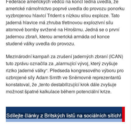
Federace amerických vědců na konci ledna uvedla, že
SOCIÁLNÍ SÍTĚ
americké námořnictvo poprvé uvedla do provozu ponorku
vyzbrojenou hlavicí Trident s nízkou silou exploze. Tato
RUBRIKY
jaderná hlavice má zhruba třetinovou explozivní sílu
atomové bomby svržené na Hirošimu. Jedná se o první
PLNÁ VERZE STRÁNEK
jadernou zbraň, kterou americká armáda od konce
studené války uvedla do provozu.
Mezinárodní kampaň za zrušení jaderných zbraní (ICAN)
tuto zprávu označila za „alarmující vývoj, který zvyšuje
riziko jaderné války“. Předseda kongresového výboru pro
ozbrojené síly Adam Smith ve Sněmovně reprezentantů
konstatoval, že „tento destabilizující krok dále zvyšuje
možnost špatné kalkulace během potenciální krize.