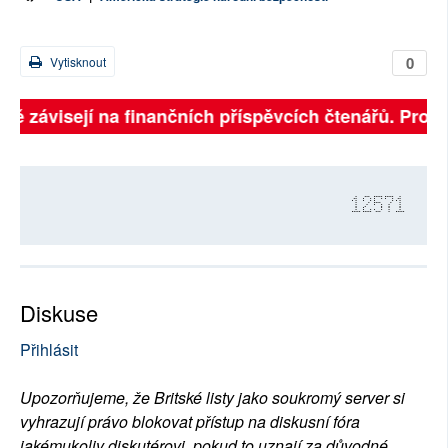
0
Vytisknout
lně závisejí na finančních příspěvcích čtenářů. Prosím
12571
Diskuse
Přihlásit
Upozorňujeme, že Britské listy jako soukromý server si
vyhrazují právo blokovat přístup na diskusní fóra
jakémukoliv diskutérovi, pokud to uznají za důvodné.