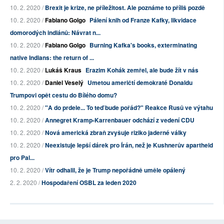
10. 2. 2020 /
Brexit je krize, ne příležitost. Ale poznáme to příliš pozdě
10. 2. 2020 /
Fabiano Golgo
Pálení knih od Franze Kafky, likvidace
domorodých indiánů: Návrat n...
10. 2. 2020 /
Fabiano Golgo
Burning Kafka's books, exterminating
native Indians: the return of ...
10. 2. 2020 /
Lukáš Kraus
Erazim Kohák zemřel, ale bude žít v nás
10. 2. 2020 /
Daniel Veselý
Umetou američtí demokraté Donaldu
Trumpovi opět cestu do Bílého domu?
10. 2. 2020 /
"A do prdele... To teď bude pořád?" Reakce Rusů ve výtahu
10. 2. 2020 /
Annegret Kramp-Karrenbauer odchází z vedení CDU
10. 2. 2020 /
Nová americká zbraň zvyšuje riziko jaderné války
10. 2. 2020 /
Neexistuje lepší dárek pro Írán, než je Kushnerův apartheid
pro Pal...
10. 2. 2020 /
Vítr odhalil, že je Trump nepořádně uměle opálený
2. 2. 2020 /
Hospodaření OSBL za leden 2020