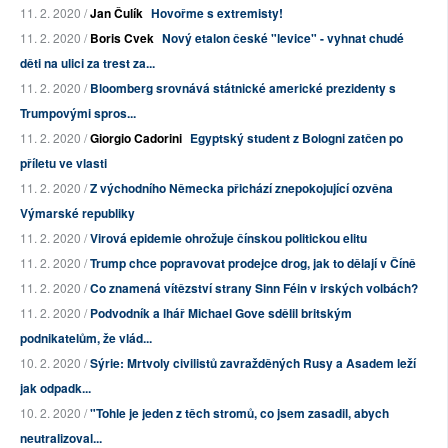
11. 2. 2020 /
Jan Čulík
Hovořme s extremisty!
11. 2. 2020 /
Boris Cvek
Nový etalon české "levice" - vyhnat chudé
děti na ulici za trest za...
11. 2. 2020 /
Bloomberg srovnává státnické americké prezidenty s
Trumpovými spros...
11. 2. 2020 /
Giorgio Cadorini
Egyptský student z Bologni zatčen po
příletu ve vlasti
11. 2. 2020 /
Z východního Německa přichází znepokojující ozvěna
Výmarské republiky
11. 2. 2020 /
Virová epidemie ohrožuje čínskou politickou elitu
11. 2. 2020 /
Trump chce popravovat prodejce drog, jak to dělají v Číně
11. 2. 2020 /
Co znamená vítězství strany Sinn Féin v irských volbách?
11. 2. 2020 /
Podvodník a lhář Michael Gove sdělil britským
podnikatelům, že vlád...
10. 2. 2020 /
Sýrie: Mrtvoly civilistů zavražděných Rusy a Asadem leží
jak odpadk...
10. 2. 2020 /
"Tohle je jeden z těch stromů, co jsem zasadil, abych
neutralizoval...