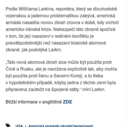
Podle Willliama Larkina, reportéra, který se dlouhodobě
vojenskou a jadernou problematikou zabývá, americká
armáda nasadila novou zbraň zrovna v době, kdy vrcholí
americko-íránská krize. Nebezpečí této zbraně spočívá
v tom, že její nasazení v reálném konfliktu je
pravděpodobnější než nasazení klasické atomové
zbraně, jak podotýká Larkin.
„Tato nová atomová zbraň sice může být použita proti
Číně a Rusku, ale je navržena explicitně tak, aby mohla
být použita proti Íránu a Severní Koreji, a to třeba
v hypotetickém případě, kdyby jedna z těchto zemí byla
připravena zaútočit na Spojené státy,“ míní Larkin.
Bližší informace v angličtině
ZDE
USA
|
Americká strategie národní bezpečnosti