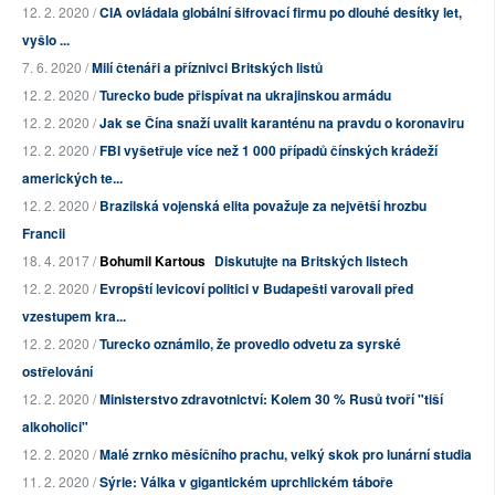
12. 2. 2020 /
CIA ovládala globální šifrovací firmu po dlouhé desítky let,
vyšlo ...
7. 6. 2020 /
Milí čtenáři a příznivci Britských listů
12. 2. 2020 /
Turecko bude přispívat na ukrajinskou armádu
12. 2. 2020 /
Jak se Čína snaží uvalit karanténu na pravdu o koronaviru
12. 2. 2020 /
FBI vyšetřuje více než 1 000 případů čínských krádeží
amerických te...
12. 2. 2020 /
Brazilská vojenská elita považuje za největší hrozbu
Francii
18. 4. 2017 /
Bohumil Kartous
Diskutujte na Britských listech
12. 2. 2020 /
Evropští levicoví politici v Budapešti varovali před
vzestupem kra...
12. 2. 2020 /
Turecko oznámilo, že provedlo odvetu za syrské
ostřelování
12. 2. 2020 /
Ministerstvo zdravotnictví: Kolem 30 % Rusů tvoří "tiší
alkoholici"
12. 2. 2020 /
Malé zrnko měsíčního prachu, velký skok pro lunární studia
11. 2. 2020 /
Sýrie: Válka v gigantickém uprchlickém táboře