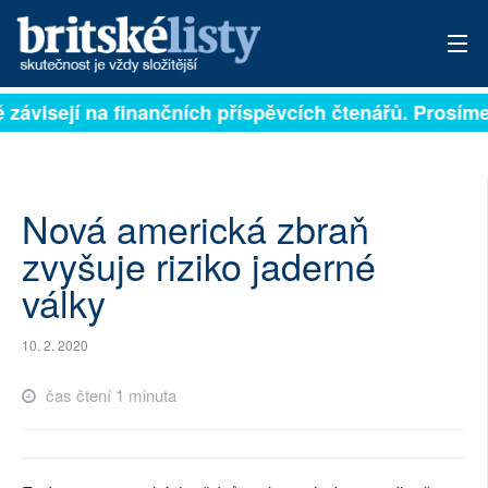
ě závisejí na finančních příspěvcích čtenářů. Prosíme,
PŘIHLÁSIT
AKTUÁLNÍ VYDÁNÍ
ARCHIV
Nová americká zbraň
zvyšuje riziko jaderné
ROZHOVORY
války
TÉMATA
10. 2. 2020
NEJČTENĚJŠÍ ZA 7 DNÍ
čas čtení 1 minuta
AUTOŘI
PŘÍSPĚVKY NA PROVOZ