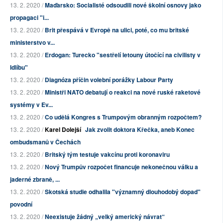
13. 2. 2020 /
Maďarsko: Socialisté odsoudili nové školní osnovy jako
propagaci "i...
13. 2. 2020 /
Brit přespává v Evropě na ulici, poté, co mu britské
ministerstvo v...
13. 2. 2020 /
Erdogan: Turecko "sestřelí letouny útočící na civilisty v
Idlíbu"
13. 2. 2020 /
Diagnóza příčin volební porážky Labour Party
13. 2. 2020 /
Ministři NATO debatují o reakci na nové ruské raketové
systémy v Ev...
13. 2. 2020 /
Co udělá Kongres s Trumpovým obranným rozpočtem?
13. 2. 2020 /
Karel Dolejší
Jak zvolit doktora Křečka, aneb Konec
ombudsmanů v Čechách
13. 2. 2020 /
Britský tým testuje vakcínu proti koronaviru
13. 2. 2020 /
Nový Trumpův rozpočet financuje nekonečnou válku a
jaderné zbraně, ...
13. 2. 2020 /
Skotská studie odhalila "významný dlouhodobý dopad"
povodní
13. 2. 2020 /
Neexistuje žádný „velký americký návrat“