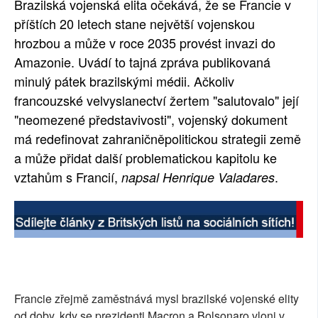
Brazilská vojenská elita očekává, že se Francie v
SOCIÁLNÍ SÍTĚ
příštích 20 letech stane největší vojenskou
hrozbou a může v roce 2035 provést invazi do
RUBRIKY
Amazonie. Uvádí to tajná zpráva publikovaná
minulý pátek brazilskými médii. Ačkoliv
PLNÁ VERZE STRÁNEK
francouzské velvyslanectví žertem "salutovalo" její
"neomezené představivosti", vojenský dokument
má redefinovat zahraničněpolitickou strategii země
a může přidat další problematickou kapitolu ke
vztahům s Francií,
.
napsal Henrique Valadares
Francie zřejmě zaměstnává mysl brazilské vojenské elity
od doby, kdy se prezidenti Macron a Bolsonaro vloni v