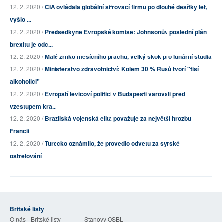
12. 2. 2020 /
CIA ovládala globální šifrovací firmu po dlouhé desítky let,
vyšlo ...
12. 2. 2020 /
Předsedkyně Evropské komise: Johnsonův poslední plán
brexitu je odc...
12. 2. 2020 /
Malé zrnko měsíčního prachu, velký skok pro lunární studia
12. 2. 2020 /
Ministerstvo zdravotnictví: Kolem 30 % Rusů tvoří "tiší
alkoholici"
12. 2. 2020 /
Evropští levicoví politici v Budapešti varovali před
vzestupem kra...
12. 2. 2020 /
Brazilská vojenská elita považuje za největší hrozbu
Francii
12. 2. 2020 /
Turecko oznámilo, že provedlo odvetu za syrské
ostřelování
Britské listy
O nás - Britské listy
Stanovy OSBL