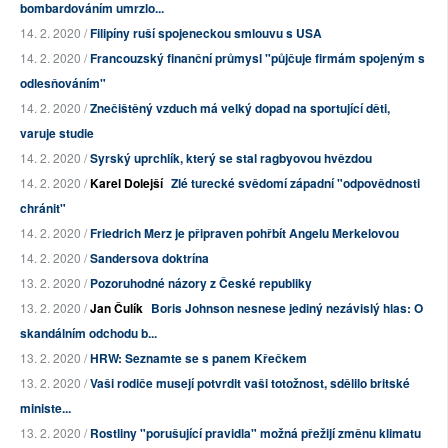
bombardováním umrzlo...
14. 2. 2020 /
Filipíny ruší spojeneckou smlouvu s USA
14. 2. 2020 /
Francouzský finanční průmysl "půjčuje firmám spojeným s
odlesňováním"
14. 2. 2020 /
Znečištěný vzduch má velký dopad na sportující děti,
varuje studie
14. 2. 2020 /
Syrský uprchlík, který se stal ragbyovou hvězdou
14. 2. 2020 /
Karel Dolejší
Zlé turecké svědomí západní "odpovědnosti
chránit"
14. 2. 2020 /
Friedrich Merz je připraven pohřbít Angelu Merkelovou
14. 2. 2020 /
Sandersova doktrína
13. 2. 2020 /
Pozoruhodné názory z České republiky
13. 2. 2020 /
Jan Čulík
Boris Johnson nesnese jediný nezávislý hlas: O
skandálním odchodu b...
13. 2. 2020 /
HRW: Seznamte se s panem Křečkem
13. 2. 2020 /
Vaši rodiče musejí potvrdit vaši totožnost, sdělilo britské
ministe...
13. 2. 2020 /
Rostliny "porušující pravidla" možná přežijí změnu klimatu