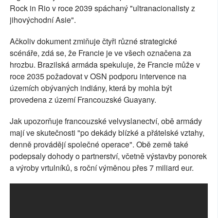
Rock in Rio v roce 2039 spáchaný "ultranacionalisty z
jihovýchodní Asie".
Ačkoliv dokument zmiňuje čtyři různé strategické
scénáře, zdá se, že Francie je ve všech označena za
hrozbu. Brazilská armáda spekuluje, že Francie může v
roce 2035 požadovat v OSN podporu intervence na
územích obývaných indiány, která by mohla být
provedena z území Francouzské Guayany.
Jak upozorňuje francouzské velvyslanectví, obě armády
mají ve skutečnosti "po dekády blízké a přátelské vztahy,
denně provádějí společné operace". Obě země také
podepsaly dohody o partnerství, včetně výstavby ponorek
a výroby vrtulníků, s roční výměnou přes 7 miliard eur.