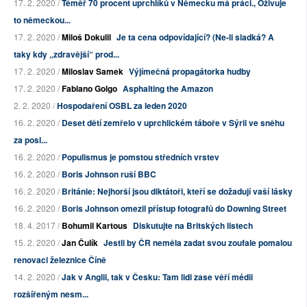
17. 2. 2020 /
Téměř 70 procent uprchlíků v Německu má práci., Oživuje
to německou...
17. 2. 2020 /
Miloš Dokulil
Je ta cena odpovídající? (Ne-li sladká? A
taky kdy „zdravější“ prod...
17. 2. 2020 /
Miloslav Samek
Výjímečná propagátorka hudby
17. 2. 2020 /
Fabiano Golgo
Asphalting the Amazon
2. 2. 2020 /
Hospodaření OSBL za leden 2020
16. 2. 2020 /
Deset dětí zemřelo v uprchlickém táboře v Sýrii ve sněhu
za posl...
16. 2. 2020 /
Populismus je pomstou středních vrstev
16. 2. 2020 /
Boris Johnson ruší BBC
16. 2. 2020 /
Británie: Nejhorší jsou diktátoři, kteří se dožadují vaší lásky
16. 2. 2020 /
Boris Johnson omezil přístup fotografů do Downing Street
18. 4. 2017 /
Bohumil Kartous
Diskutujte na Britských listech
15. 2. 2020 /
Jan Čulík
Jestli by ČR neměla zadat svou zoufale pomalou
renovaci železnice Číně
14. 2. 2020 /
Jak v Anglii, tak v Česku: Tam lidi zase věří médii
rozšířeným nesm...