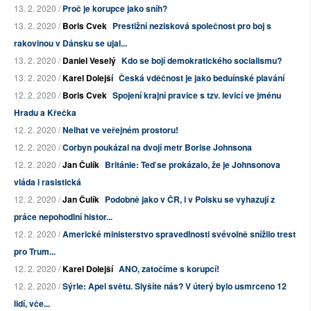
13. 2. 2020 /
Proč je korupce jako sníh?
13. 2. 2020 /
Boris Cvek
Prestižní nezisková společnost pro boj s
rakovinou v Dánsku se ujal...
13. 2. 2020 /
Daniel Veselý
Kdo se bojí demokratického socialismu?
13. 2. 2020 /
Karel Dolejší
Česká vděčnost je jako beduínské plavání
12. 2. 2020 /
Boris Cvek
Spojení krajní pravice s tzv. levicí ve jménu
Hradu a Křečka
12. 2. 2020 /
Nelhat ve veřejném prostoru!
12. 2. 2020 /
Corbyn poukázal na dvojí metr Borise Johnsona
12. 2. 2020 /
Jan Čulík
Británie: Teď se prokázalo, že je Johnsonova
vláda i rasistická
12. 2. 2020 /
Jan Čulík
Podobně jako v ČR, i v Polsku se vyhazují z
práce nepohodlní histor...
12. 2. 2020 /
Americké ministerstvo spravedlnosti svévolně snížilo trest
pro Trum...
12. 2. 2020 /
Karel Dolejší
ANO, zatočíme s korupcí!
12. 2. 2020 /
Sýrie: Apel světu. Slyšíte nás? V úterý bylo usmrceno 12
lidí, vče...