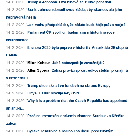
14. 2. 2020 /
Trump a Johnson: Dva blbové se zuřivě pohádali
14. 2. 2020 /
Boris Johnson donutil svou vládu, aby skandovala jeho
nepravdivá hesla
14. 2. 2020 /
Jak mohu předpokládat, že někdo bude hájit práva moje?
14. 2. 2020 /
Parlament ČR zvolil ombudsmana s historií rasové
diskriminace
14. 2. 2020 /
9. února 2020 bylo poprvé v historii v Antarktidě 20 stupňů
Celsia
14. 2. 2020 /
Milan Kohout
Jaké nebezpečí je závažnější?
14. 2. 2020 /
Albín Sybera
Zákaz provizí zprostředkovatelům pronájmů
v New Yorku
14. 2. 2020 /
Trump chce škrtat ve fondech na obranu Evropy
14. 2. 2020 /
Libye: Haftar blokuje lety OSN
14. 2. 2020 /
Why it is a problem that the Czech Republic has appointed
an anti-h...
14. 2. 2020 /
Proč na jmenování anti-ombudsmana Stanislava Křečka
záleží
14. 2. 2020 /
Syrské nemluvně s rodinou na útěku před ruským