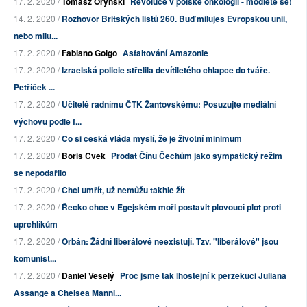
17. 2. 2020 /
Tomasz Oryński
Revoluce v polské onkologii - modlete se!
14. 2. 2020 /
Rozhovor Britských listů 260. Buď miluješ Evropskou unii,
nebo milu...
17. 2. 2020 /
Fabiano Golgo
Asfaltování Amazonie
17. 2. 2020 /
Izraelská policie střelila devítiletého chlapce do tváře.
Petříček ...
17. 2. 2020 /
Učitelé radnímu ČTK Žantovskému: Posuzujte mediální
výchovu podle f...
17. 2. 2020 /
Co si česká vláda myslí, že je životní minimum
17. 2. 2020 /
Boris Cvek
Prodat Čínu Čechům jako sympatický režim
se nepodařilo
17. 2. 2020 /
Chci umřít, už nemůžu takhle žít
17. 2. 2020 /
Řecko chce v Egejském moři postavit plovoucí plot proti
uprchlíkům
17. 2. 2020 /
Orbán: Žádní liberálové neexistují. Tzv. "liberálové" jsou
komunist...
17. 2. 2020 /
Daniel Veselý
Proč jsme tak lhostejní k perzekuci Juliana
Assange a Chelsea Manni...