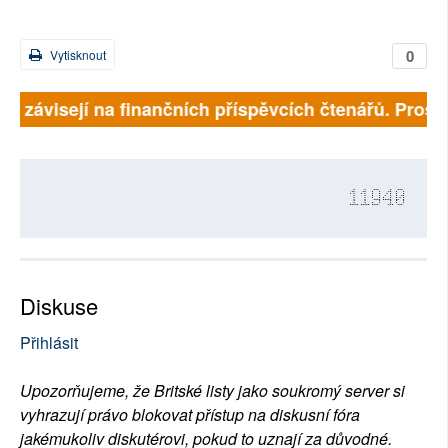
0
Vytisknout
lně závisejí na finančních příspěvcích čtenářů. Prosím
11940
Diskuse
Přihlásit
Upozorňujeme, že Britské listy jako soukromý server si
vyhrazují právo blokovat přístup na diskusní fóra
jakémukoliv diskutérovi, pokud to uznají za důvodné.