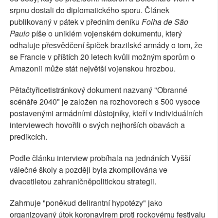
srpnu dostali do diplomatického sporu. Článek
publikovaný v pátek v předním deníku
Folha de São
Paulo
píše o uniklém vojenském dokumentu, který
odhaluje přesvědčení špiček brazilské armády o tom, že
se Francie v příštích 20 letech kvůli možným sporům o
Amazonii může stát největší vojenskou hrozbou.
Pětačtyřicetistránkový dokument nazvaný "Obranné
scénáře 2040" je založen na rozhovorech s 500 vysoce
postavenými armádními důstojníky, kteří v individuálních
interviewech hovořili o svých nejhorších obavách a
predikcích.
Podle článku interview probíhala na jednáních Vyšší
válečné školy a později byla zkompilována ve
dvacetiletou zahraničněpolitickou strategii.
Zahrnuje "poněkud delirantní hypotézy" jako
organizovaný útok koronavirem proti rockovému festivalu