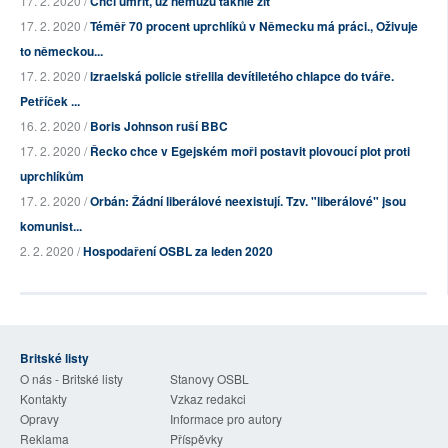
17. 2. 2020 /
Chci umřít, už nemůžu takhle žít
17. 2. 2020 /
Téměř 70 procent uprchlíků v Německu má práci., Oživuje
to německou...
17. 2. 2020 /
Izraelská policie střelila devítiletého chlapce do tváře.
Petříček ...
16. 2. 2020 /
Boris Johnson ruší BBC
17. 2. 2020 /
Řecko chce v Egejském moři postavit plovoucí plot proti
uprchlíkům
17. 2. 2020 /
Orbán: Žádní liberálové neexistují. Tzv. "liberálové" jsou
komunist...
2. 2. 2020 /
Hospodaření OSBL za leden 2020
Britské listy
O nás - Britské listy
Stanovy OSBL
Kontakty
Vzkaz redakci
Opravy
Informace pro autory
Reklama
Příspěvky