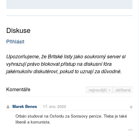
Diskuse
Přihlásit
Upozorňujeme, že Britské listy jako soukromý server si
vyhrazují právo blokovat přístup na diskusní fóra
jakémukoliv diskutérovi, pokud to uznají za důvodné.
Komentáře
nejnovější
oblíbené
Marek Benes
17. úno. 2020
0
Orbán studoval na Oxfordu za Sorosovy peníze. Tŕeba je také
liberál a komunista.