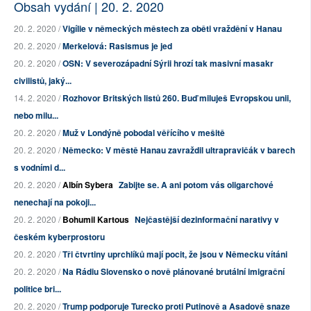
Obsah vydání | 20. 2. 2020
20. 2. 2020 /
Vigílie v německých městech za oběti vraždění v Hanau
20. 2. 2020 /
Merkelová: Rasismus je jed
20. 2. 2020 /
OSN: V severozápadní Sýrii hrozí tak masivní masakr
civilistů, jaký...
14. 2. 2020 /
Rozhovor Britských listů 260. Buď miluješ Evropskou unii,
nebo milu...
20. 2. 2020 /
Muž v Londýně pobodal věřícího v mešitě
20. 2. 2020 /
Německo: V městě Hanau zavraždil ultrapravičák v barech
s vodními d...
20. 2. 2020 /
Albín Sybera
Zabijte se. A ani potom vás oligarchové
nenechají na pokoji...
20. 2. 2020 /
Bohumil Kartous
Nejčastější dezinformační narativy v
českém kyberprostoru
20. 2. 2020 /
Tři čtvrtiny uprchlíků mají pocit, že jsou v Německu vítáni
20. 2. 2020 /
Na Rádiu Slovensko o nově plánované brutální imigrační
politice bri...
20. 2. 2020 /
Trump podporuje Turecko proti Putinově a Asadově snaze