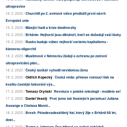
ultrapravice
19. 2. 2020 /
Churchill po 2. světové válce předložil první návrh
Evropské unie
19. 2. 2020 /
Mizející hadi a krize biodiverzity
16. 2. 2020 /
Británie: Nejhorší jsou diktátoři, kteří se dožadují vaší lásky
19. 2. 2020 /
Rusko buduje vůbec nejhorší variantu kapitalismu -
klanovou oligarchii
18. 2. 2020 /
Muslimové v Německu žádají o ochranu po zatčení
ultrapravičáků plán...
18. 2. 2020 /
Český taxíkář vyhodil nevidomou ženu
18. 2. 2020 /
Oldřich Kopecký
Česká věda: přinese rostoucí tlak na
kvalitu častější falšování výs...
17. 2. 2020 /
Tomasz Oryński
Revoluce v polské onkologii - modlete se!
17. 2. 2020 /
Daniel Veselý
Proč jsme tak lhostejní k perzekuci Juliana
Assange a Chelsea Manni...
18. 2. 2020 /
Brexit: Pětadevadesátiletý Ital, který žije v Británii 68 let,
dost...
14. 2. 2020 /
Trump a Johnson: Dva blbové se zuřivě pohádali