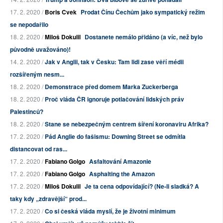
17. 2. 2020 /
Boris Cvek
Prodat Čínu Čechům jako sympatický režim
se nepodařilo
18. 2. 2020 /
Miloš Dokulil
Dostanete nemálo přidáno (a víc, než bylo
původně uvažováno)!
14. 2. 2020 /
Jak v Anglii, tak v Česku: Tam lidi zase věří médii
rozšířeným nesm...
18. 2. 2020 /
Demonstrace před domem Marka Zuckerberga
18. 2. 2020 /
Proč vláda ČR ignoruje potlačování lidských práv
Palestinců?
18. 2. 2020 /
Stane se nebezpečným centrem šíření koronaviru Afrika?
17. 2. 2020 /
Pád Anglie do fašismu: Downing Street se odmítla
distancovat od ras...
17. 2. 2020 /
Fabiano Golgo
Asfaltování Amazonie
17. 2. 2020 /
Fabiano Golgo
Asphalting the Amazon
17. 2. 2020 /
Miloš Dokulil
Je ta cena odpovídající? (Ne-li sladká? A
taky kdy „zdravější“ prod...
17. 2. 2020 /
Co si česká vláda myslí, že je životní minimum