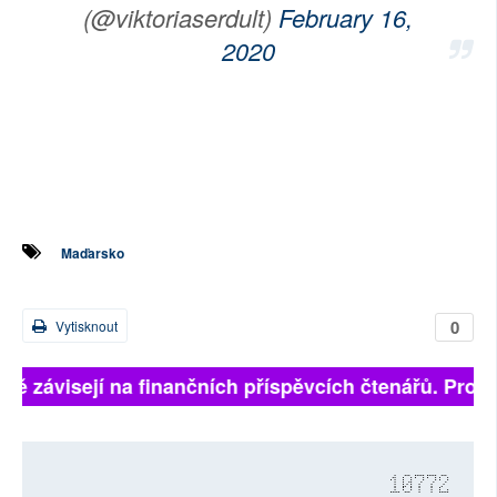
(@viktoriaserdult)
February 16,
2020
Maďarsko
0
Vytisknout
lně závisejí na finančních příspěvcích čtenářů. Prosím
10772