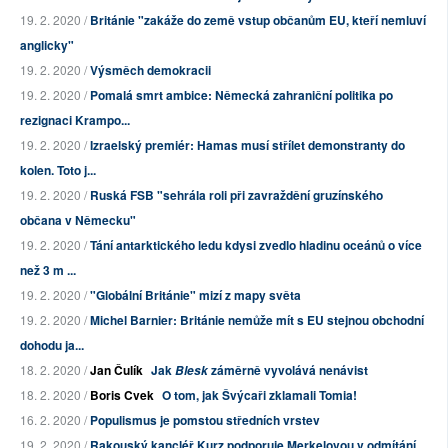
19. 2. 2020 /
Británie "zakáže do země vstup občanům EU, kteří nemluví
anglicky"
19. 2. 2020 /
Výsměch demokracii
19. 2. 2020 /
Pomalá smrt ambice: Německá zahraniční politika po
rezignaci Krampo...
19. 2. 2020 /
Izraelský premiér: Hamas musí střílet demonstranty do
kolen. Toto j...
19. 2. 2020 /
Ruská FSB "sehrála roli při zavraždění gruzínského
občana v Německu"
19. 2. 2020 /
Tání antarktického ledu kdysi zvedlo hladinu oceánů o více
než 3 m ...
19. 2. 2020 /
"Globální Británie" mizí z mapy světa
19. 2. 2020 /
Michel Barnier: Británie nemůže mít s EU stejnou obchodní
dohodu ja...
18. 2. 2020 /
Jan Čulík
Jak
záměrně vyvolává nenávist
Blesk
18. 2. 2020 /
Boris Cvek
O tom, jak Švýcaři zklamali Tomia!
16. 2. 2020 /
Populismus je pomstou středních vrstev
19. 2. 2020 /
Rakouský kancléř Kurz podporuje Merkelovou v odmítání