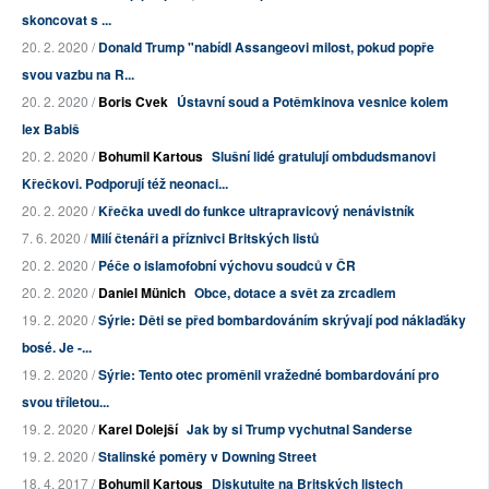
skoncovat s ...
20. 2. 2020 /
Donald Trump "nabídl Assangeovi milost, pokud popře
svou vazbu na R...
20. 2. 2020 /
Boris Cvek
Ústavní soud a Potěmkinova vesnice kolem
lex Babiš
20. 2. 2020 /
Bohumil Kartous
Slušní lidé gratulují ombdudsmanovi
Křečkovi. Podporují též neonaci...
20. 2. 2020 /
Křečka uvedl do funkce ultrapravicový nenávistník
7. 6. 2020 /
Milí čtenáři a příznivci Britských listů
20. 2. 2020 /
Péče o islamofobní výchovu soudců v ČR
20. 2. 2020 /
Daniel Münich
Obce, dotace a svět za zrcadlem
19. 2. 2020 /
Sýrie: Děti se před bombardováním skrývají pod náklaďáky
bosé. Je -...
19. 2. 2020 /
Sýrie: Tento otec proměnil vražedné bombardování pro
svou tříletou...
19. 2. 2020 /
Karel Dolejší
Jak by si Trump vychutnal Sanderse
19. 2. 2020 /
Stalinské poměry v Downing Street
18. 4. 2017 /
Bohumil Kartous
Diskutujte na Britských listech