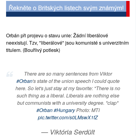
SOCIÁLNÍ SÍTĚ
RUBRIKY
Orbán při projevu o stavu unie: Žádní liberálové
PLNÁ VERZE STRÁNEK
neexistují. Tzv, "liberálové" jsou komunisté s univerzitním
titulem. (Bouřlivý potlesk)
There are so many sentences from Viktor
#Orban
's state of the union speech I could quote
here. So let's just stay at my favorite: "There is no
such thing as a liberal. Liberals are nothing else
but communists with a university degree. *clap*
#Orban
#Hungary
Photo: MTI
pic.twitter.com/s0LMswX1fZ
— Viktória Serdült