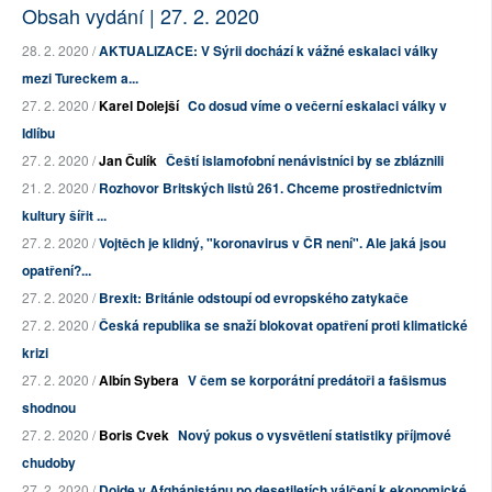
Obsah vydání | 27. 2. 2020
28. 2. 2020 /
AKTUALIZACE: V Sýrii dochází k vážné eskalaci války
mezi Tureckem a...
27. 2. 2020 /
Karel Dolejší
Co dosud víme o večerní eskalaci války v
Idlíbu
27. 2. 2020 /
Jan Čulík
Čeští islamofobní nenávistníci by se zbláznili
21. 2. 2020 /
Rozhovor Britských listů 261. Chceme prostřednictvím
kultury šířit ...
27. 2. 2020 /
Vojtěch je klidný, "koronavirus v ČR není". Ale jaká jsou
opatření?...
27. 2. 2020 /
Brexit: Británie odstoupí od evropského zatykače
27. 2. 2020 /
Česká republika se snaží blokovat opatření proti klimatické
krizi
27. 2. 2020 /
Albín Sybera
V čem se korporátní predátoři a fašismus
shodnou
27. 2. 2020 /
Boris Cvek
Nový pokus o vysvětlení statistiky příjmové
chudoby
27. 2. 2020 /
Dojde v Afghánistánu po desetiletích válčení k ekonomické