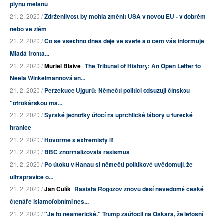
plynu metanu
21. 2. 2020 /
Zdrženlivost by mohla změnit USA v novou EU - v dobrém
nebo ve zlém
21. 2. 2020 /
Co se všechno dnes děje ve světě a o čem vás informuje
Mladá fronta...
21. 2. 2020 /
Muriel Blaive
The Tribunal of History: An Open Letter to
Neela Winkelmannová an...
21. 2. 2020 /
Perzekuce Ujgurů: Němečtí politici odsuzují čínskou
"otrokářskou ma...
21. 2. 2020 /
Syrské jednotky útočí na uprchlické tábory u turecké
hranice
21. 2. 2020 /
Hovořme s extremisty II!
21. 2. 2020 /
BBC znormalizovala rasismus
21. 2. 2020 /
Po útoku v Hanau si němečtí politikové uvědomují, že
ultrapravice o...
21. 2. 2020 /
Jan Čulík
Rasista Rogozov znovu děsí nevědomé české
čtenáře islamofobními nes...
21. 2. 2020 /
"Je to neamerické." Trump zaútočil na Oskara, že letošní