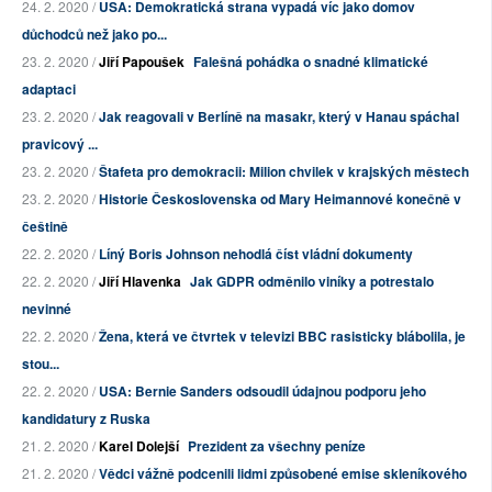
24. 2. 2020 /
USA: Demokratická strana vypadá víc jako domov
důchodců než jako po...
23. 2. 2020 /
Jiří Papoušek
Falešná pohádka o snadné klimatické
adaptaci
23. 2. 2020 /
Jak reagovali v Berlíně na masakr, který v Hanau spáchal
pravicový ...
23. 2. 2020 /
Štafeta pro demokracii: Milion chvilek v krajských městech
23. 2. 2020 /
Historie Československa od Mary Heimannové konečně v
češtině
22. 2. 2020 /
Líný Boris Johnson nehodlá číst vládní dokumenty
22. 2. 2020 /
Jiří Hlavenka
Jak GDPR odměnilo viníky a potrestalo
nevinné
22. 2. 2020 /
Žena, která ve čtvrtek v televizi BBC rasisticky blábolila, je
stou...
22. 2. 2020 /
USA: Bernie Sanders odsoudil údajnou podporu jeho
kandidatury z Ruska
21. 2. 2020 /
Karel Dolejší
Prezident za všechny peníze
21. 2. 2020 /
Vědci vážně podcenili lidmi způsobené emise skleníkového