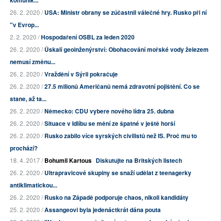
komunik...
26. 2. 2020 /
USA: Ministr obrany se zúčastnil válečné hry. Rusko při ní
"v Evrop...
2. 2. 2020 /
Hospodaření OSBL za leden 2020
26. 2. 2020 /
Úskalí geoinženýrství: Obohacování mořské vody železem
nemusí změnu...
26. 2. 2020 /
Vraždění v Sýrii pokračuje
26. 2. 2020 /
27.5 milionů Američanů nemá zdravotní pojištění. Co se
stane, až ta...
26. 2. 2020 /
Německo: CDU vybere nového lídra 25. dubna
26. 2. 2020 /
Situace v Idlíbu se mění ze špatné v ještě horší
26. 2. 2020 /
Rusko zabilo více syrských civilistů než IS. Proč mu to
prochází?
18. 4. 2017 /
Bohumil Kartous
Diskutujte na Britských listech
26. 2. 2020 /
Ultrapravicové skupiny se snaží udělat z teenagerky
antiklimatickou...
26. 2. 2020 /
Rusko na Západě podporuje chaos, nikoli kandidáty
25. 2. 2020 /
Assangeovi byla jedenáctkrát dána pouta