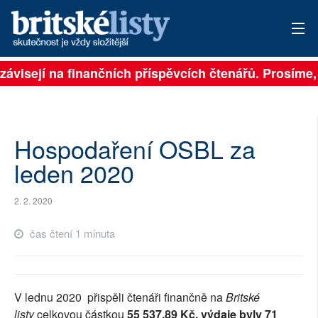
závisejí na finančních příspěvcích čtenářů. Prosíme, p
PŘIHLÁSIT
AKTUÁLNÍ VYDÁNÍ
ARCHIV
Hospodaření OSBL za
leden 2020
ROZHOVORY
2. 2. 2020
TÉMATA
čas čtení 1 minuta
NEJČTENĚJŠÍ ZA 7 DNÍ
AUTOŘI
V lednu 2020 přispěli čtenáři finančně na
Britské
PŘÍSPĚVKY NA PROVOZ
listy
celkovou částkou
55 537.89 Kč, výdaje byly 71