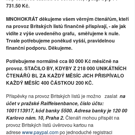
731.50 Kč.
SOCIÁLNÍ SÍTĚ
MNOHOKRÁT děkujeme všem věrným čtenářům, kteří
RUBRIKY
na provoz Britských listů finančně přispívají, - ale jak
vidíte z výše uvedeného grafu, směřujeme k nule.
PLNÁ VERZE STRÁNEK
Trvale potřebujeme poněkud vyšší, pravidelnou
finanční podporu. Děkujeme.
Potřebujeme normálně cca 80 000 Kč měsíčně na
provoz. STAČILO BY, KDYBY Z 218 000 UNIKÁTNÍCH
ČTENÁŘŮ BL ZA KAŽDÝ MĚSÍC JICH PŘISPÍVALO
KAŽDÝ MĚSÍC 400 ČÁSTKOU 200 KČ.
Příspěvky na provoz Britských listů je možno zaslat
na
účet v pražské Raiffeisenbance, číslo účtu:
1001113917, kód banky 5500. Adresa banky je 120 00
Karlovo nám. 10, Praha 2.
Čtenáři mohou přispět na
provoz Britských listů úvěrovou kartou na
adrese
www.paypal.com
po jednoduché registraci