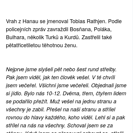
SOCIÁLNÍ SÍTĚ
Vrah z Hanau se jmenoval Tobias Rathjen. Podle
RUBRIKY
policejních zpráv zavraždil Bosňana, Poláka,
PLNÁ VERZE STRÁNEK
Bulhara, několik Turků a Kurdů. Zastřelil také
pětatřicetiletou těhotnou ženu.
Nejprve jsme slyšeli pět nebo šest rund střelby.
Pak jsem viděl, jak ten člověk vešel. V té chvíli
jsem večeřel. Všichni jsme večeřeli. Objednali jsme
si jídlo. Bylo nás 10-12. Dvěma, třem, čtyřem lidem
se podařilo přežít. Muž vešel na jednu stranu a
všechny je zabil. Přešel na naši stranu a střílel
rovnou do hlavy každého, koho viděl. Lehl si a pak
střílel na nás na všechny. Schoval jsem se za