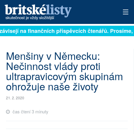
závisejí na finančních příspěvcích čtenářů. Prosíme, p
PŘIHLÁSIT
AKTUÁLNÍ VYDÁNÍ
Menšiny v Německu:
ARCHIV
Nečinnost vlády proti
ultrapravicovým skupinám
ROZHOVORY
ohrožuje naše životy
TÉMATA
21. 2. 2020
NEJČTENĚJŠÍ ZA 7 DNÍ
čas čtení 3 minuty
AUTOŘI
PŘÍSPĚVKY NA PROVOZ