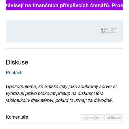
ě závisejí na finančních příspěvcích čtenářů. Prosíme
12186
Diskuse
Přihlásit
Upozorňujeme, že Britské listy jako soukromý server si
vyhrazují právo blokovat přístup na diskusní fóra
jakémukoliv diskutérovi, pokud to uznají za důvodné.
Komentáře
nejnovější
oblíbené