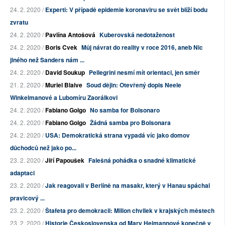
24. 2. 2020 /
Experti: V případě epidemie koronaviru se svět blíží bodu
zvratu
24. 2. 2020 /
Pavlína Antošová
Kuberovská nedotaženost
24. 2. 2020 /
Boris Cvek
Můj návrat do reality v roce 2016, aneb Nic
jiného než Sanders nám ...
24. 2. 2020 /
David Soukup
Pellegrini nesmí mít orientaci, jen směr
21. 2. 2020 /
Muriel Blaive
Soud dějin: Otevřený dopis Neele
Winkelmanové a Lubomíru Zaorálkovi
24. 2. 2020 /
Fabiano Golgo
No samba for Bolsonaro
24. 2. 2020 /
Fabiano Golgo
Žádná samba pro Bolsonara
24. 2. 2020 /
USA: Demokratická strana vypadá víc jako domov
důchodců než jako po...
23. 2. 2020 /
Jiří Papoušek
Falešná pohádka o snadné klimatické
adaptaci
23. 2. 2020 /
Jak reagovali v Berlíně na masakr, který v Hanau spáchal
pravicový ...
23. 2. 2020 /
Štafeta pro demokracii: Milion chvilek v krajských městech
23. 2. 2020 /
Historie Československa od Mary Heimannové konečně v