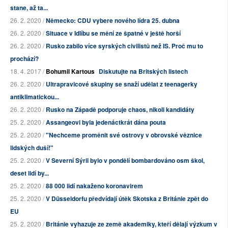
stane, až ta...
26. 2. 2020 /
Německo: CDU vybere nového lídra 25. dubna
26. 2. 2020 /
Situace v Idlíbu se mění ze špatné v ještě horší
26. 2. 2020 /
Rusko zabilo více syrských civilistů než IS. Proč mu to
prochází?
18. 4. 2017 /
Bohumil Kartous
Diskutujte na Britských listech
26. 2. 2020 /
Ultrapravicové skupiny se snaží udělat z teenagerky
antiklimatickou...
26. 2. 2020 /
Rusko na Západě podporuje chaos, nikoli kandidáty
25. 2. 2020 /
Assangeovi byla jedenáctkrát dána pouta
25. 2. 2020 /
"Nechceme proměnit své ostrovy v obrovské věznice
lidských duší!"
25. 2. 2020 /
V Severní Sýrii bylo v pondělí bombardováno osm škol,
deset lidí by...
25. 2. 2020 /
88 000 lidí nakaženo koronavirem
25. 2. 2020 /
V Düsseldorfu předvídají útěk Skotska z Británie zpět do
EU
25. 2. 2020 /
Británie vyhazuje ze země akademiky, kteří dělají výzkum v