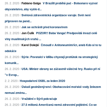
26. 2. 2020 /
Fabiano Golgo
V Brazílii probíhá puč - Bolsonaro vyzval
obyvatelstvo, aby vyšlo d...
26. 2. 2020 /
Světová zdravotnická organizace varuje: Svět není
připraven na pand...
26. 2. 2020 /
Jak se ochránit před koronavirem
26. 2. 2020 /
Jan Čulík
POZOR!! Baba Vanga! Předpovídá invazi celé
vlny muslimských vrahů ...
26. 2. 2020 /
Karel Dolejší
Čmoudi v Anitoneumimříct, aneb Kdo si to tu
odskáče
26. 2. 2020 /
Sýrie: Povstalci v Idlíbu chystají protiútok na strategický
komunik...
26. 2. 2020 /
USA: Ministr obrany se zúčastnil válečné hry. Rusko při ní
"v Evrop...
2. 2. 2020 /
Hospodaření OSBL za leden 2020
26. 2. 2020 /
Úskalí geoinženýrství: Obohacování mořské vody železem
nemusí změnu...
26. 2. 2020 /
Vraždění v Sýrii pokračuje
26. 2. 2020 /
27.5 milionů Američanů nemá zdravotní pojištění. Co se