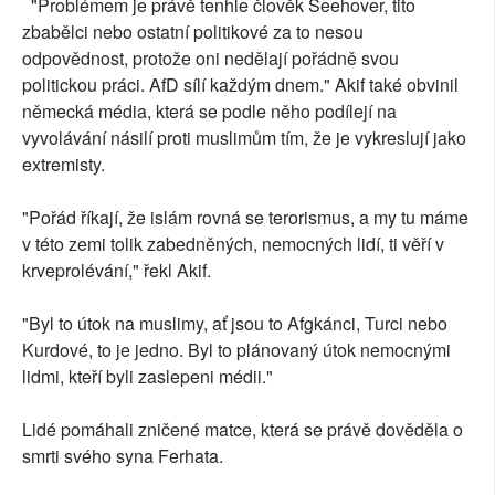
"Problémem je právě tenhle člověk Seehover, tito
zbabělci nebo ostatní politikové za to nesou
odpovědnost, protože oni nedělají pořádně svou
politickou práci. AfD sílí každým dnem." Akif také obvinil
německá média, která se podle něho podílejí na
vyvolávání násilí proti muslimům tím, že je vykreslují jako
extremisty.
"Pořád říkají, že islám rovná se terorismus, a my tu máme
v této zemi tolik zabedněných, nemocných lidí, ti věří v
krveprolévání," řekl Akif.
"Byl to útok na muslimy, ať jsou to Afgkánci, Turci nebo
Kurdové, to je jedno. Byl to plánovaný útok nemocnými
lidmi, kteří byli zaslepeni médii."
Lidé pomáhali zničené matce, která se právě dověděla o
smrti svého syna Ferhata.