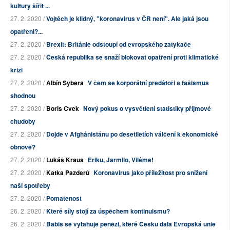
kultury šířit ...
27. 2. 2020 /
Vojtěch je klidný, "koronavirus v ČR není". Ale jaká jsou
opatření?...
27. 2. 2020 /
Brexit: Británie odstoupí od evropského zatykače
27. 2. 2020 /
Česká republika se snaží blokovat opatření proti klimatické
krizi
27. 2. 2020 /
Albín Sybera
V čem se korporátní predátoři a fašismus
shodnou
27. 2. 2020 /
Boris Cvek
Nový pokus o vysvětlení statistiky příjmové
chudoby
27. 2. 2020 /
Dojde v Afghánistánu po desetiletích válčení k ekonomické
obnově?
27. 2. 2020 /
Lukáš Kraus
Eriku, Jarmilo, Viléme!
27. 2. 2020 /
Katka Pazderů
Koronavirus jako příležitost pro snížení
naší spotřeby
27. 2. 2020 /
Pomatenost
26. 2. 2020 /
Které síly stojí za úspěchem kontinuismu?
26. 2. 2020 /
Babiš se vytahuje penězi, které Česku dala Evropská unie