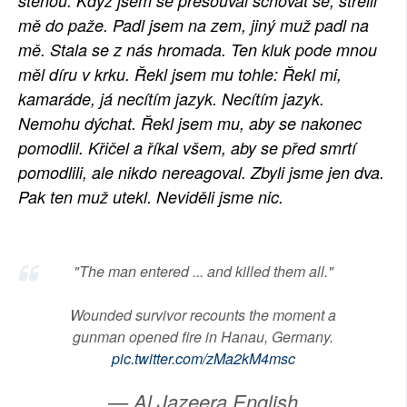
stěnou. Když jsem se přesouval schovat se, střelil
mě do paže. Padl jsem na zem, jiný muž padl na
mě. Stala se z nás hromada. Ten kluk pode mnou
měl díru v krku. Řekl jsem mu tohle: Řekl mi,
kamaráde, já necítím jazyk. Necítím jazyk.
Nemohu dýchat. Řekl jsem mu, aby se nakonec
pomodlil. Křičel a říkal všem, aby se před smrtí
pomodlili, ale nikdo nereagoval. Zbyli jsme jen dva.
Pak ten muž utekl. Neviděli jsme nic.
"The man entered ... and killed them all."
Wounded survivor recounts the moment a
gunman opened fire in Hanau, Germany.
pic.twitter.com/zMa2kM4msc
— Al Jazeera English