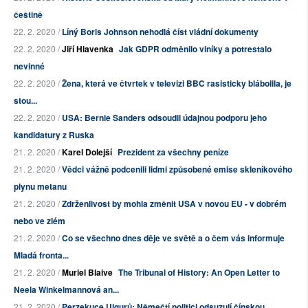
češtině
22. 2. 2020 /
Líný Boris Johnson nehodlá číst vládní dokumenty
22. 2. 2020 /
Jiří Hlavenka
Jak GDPR odměnilo viníky a potrestalo
nevinné
22. 2. 2020 /
Žena, která ve čtvrtek v televizi BBC rasisticky blábolila, je
stou...
22. 2. 2020 /
USA: Bernie Sanders odsoudil údajnou podporu jeho
kandidatury z Ruska
21. 2. 2020 /
Karel Dolejší
Prezident za všechny peníze
21. 2. 2020 /
Vědci vážně podcenili lidmi způsobené emise skleníkového
plynu metanu
21. 2. 2020 /
Zdrženlivost by mohla změnit USA v novou EU - v dobrém
nebo ve zlém
21. 2. 2020 /
Co se všechno dnes děje ve světě a o čem vás informuje
Mladá fronta...
21. 2. 2020 /
Muriel Blaive
The Tribunal of History: An Open Letter to
Neela Winkelmannová an...
21. 2. 2020 /
Perzekuce Ujgurů: Němečtí politici odsuzují čínskou