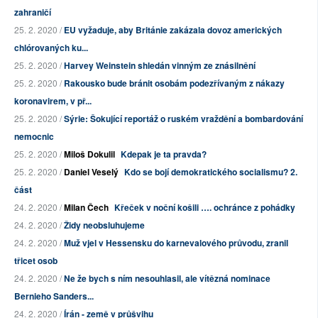
zahraničí
25. 2. 2020 /
EU vyžaduje, aby Británie zakázala dovoz amerických
chlórovaných ku...
25. 2. 2020 /
Harvey Weinstein shledán vinným ze znásilnění
25. 2. 2020 /
Rakousko bude bránit osobám podezřívaným z nákazy
koronavirem, v př...
25. 2. 2020 /
Sýrie: Šokující reportáž o ruském vraždění a bombardování
nemocnic
25. 2. 2020 /
Miloš Dokulil
Kdepak je ta pravda?
25. 2. 2020 /
Daniel Veselý
Kdo se bojí demokratického socialismu? 2.
část
24. 2. 2020 /
Milan Čech
Křeček v noční košili …. ochránce z pohádky
24. 2. 2020 /
Židy neobsluhujeme
24. 2. 2020 /
Muž vjel v Hessensku do karnevalového průvodu, zranil
třicet osob
24. 2. 2020 /
Ne že bych s ním nesouhlasil, ale vítězná nominace
Bernieho Sanders...
24. 2. 2020 /
Írán - země v průšvihu