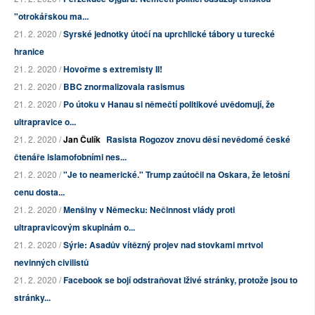
"otrokářskou ma...
21. 2. 2020 /
Syrské jednotky útočí na uprchlické tábory u turecké
hranice
21. 2. 2020 /
Hovořme s extremisty II!
21. 2. 2020 /
BBC znormalizovala rasismus
21. 2. 2020 /
Po útoku v Hanau si němečtí politikové uvědomují, že
ultrapravice o...
21. 2. 2020 /
Jan Čulík
Rasista Rogozov znovu děsí nevědomé české
čtenáře islamofobními nes...
21. 2. 2020 /
"Je to neamerické." Trump zaútočil na Oskara, že letošní
cenu dosta...
21. 2. 2020 /
Menšiny v Německu: Nečinnost vlády proti
ultrapravicovým skupinám o...
21. 2. 2020 /
Sýrie: Asadův vítězný projev nad stovkami mrtvol
nevinných civilistů
21. 2. 2020 /
Facebook se bojí odstraňovat lživé stránky, protože jsou to
stránky...