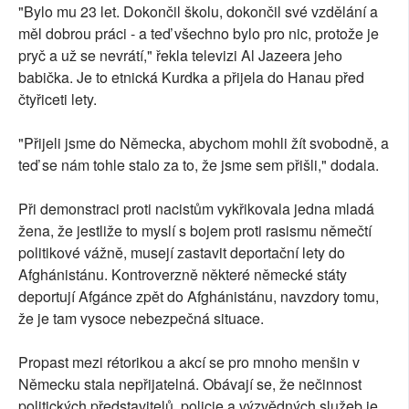
"Bylo mu 23 let. Dokončil školu, dokončil své vzdělání a
měl dobrou práci - a teď všechno bylo pro nic, protože je
pryč a už se nevrátí," řekla televizi Al Jazeera jeho
babička. Je to etnická Kurdka a přijela do Hanau před
čtyřiceti lety.
"Přijeli jsme do Německa, abychom mohli žít svobodně, a
teď se nám tohle stalo za to, že jsme sem přišli," dodala.
Při demonstraci proti nacistům vykřikovala jedna mladá
žena, že jestliže to myslí s bojem proti rasismu němečtí
politikové vážně, musejí zastavit deportační lety do
Afghánistánu. Kontroverzně některé německé státy
deportují Afgánce zpět do Afghánistánu, navzdory tomu,
že je tam vysoce nebezpečná situace.
Propast mezi rétorikou a akcí se pro mnoho menšin v
Německu stala nepřijatelná. Obávají se, že nečinnost
politických představitelů, policie a výzvědných služeb je