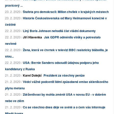
pravicový ...
23. 2. 2020 /
Štafeta pro demokracii: Milion chvilek v krajských městech
23. 2. 2020 /
Historie Československa od Mary Heimannové konečně v
češtině
22. 2. 2020 /
Líný Boris Johnson nehodlá číst vládní dokumenty
22. 2. 2020 /
Jiří Hlavenka
Jak GDPR odměnilo viníky a potrestalo
nevinné
22. 2. 2020 /
Žena, která ve čtvrtek v televizi BBC rasisticky blábolila, je
stou...
22. 2. 2020 /
USA: Bernie Sanders odsoudil údajnou podporu jeho
kandidatury z Ruska
21. 2. 2020 /
Karel Dolejší
Prezident za všechny peníze
21. 2. 2020 /
Vědci vážně podcenili lidmi způsobené emise skleníkového
plynu metanu
21. 2. 2020 /
Zdrženlivost by mohla změnit USA v novou EU - v dobrém
nebo ve zlém
21. 2. 2020 /
Co se všechno dnes děje ve světě a o čem vás informuje
Mladá fronta...