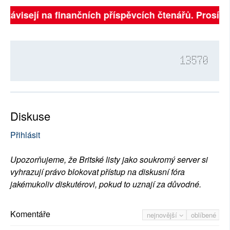
 závisejí na finančních příspěvcích čtenářů. Prosíme, 
13570
Diskuse
Přihlásit
Upozorňujeme, že Britské listy jako soukromý server si
vyhrazují právo blokovat přístup na diskusní fóra
jakémukoliv diskutérovi, pokud to uznají za důvodné.
Komentáře
nejnovější
oblíbené