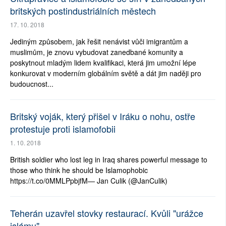
britských postindustriálních městech
17. 10. 2018
Jediným způsobem, jak řešit nenávist vůči imigrantům a
muslimům, je znovu vybudovat zanedbané komunity a
poskytnout mladým lidem kvalifikaci, která jim umožní lépe
konkurovat v moderním globálním světě a dát jim naději pro
budoucnost...
Britský voják, který přišel v Iráku o nohu, ostře
protestuje proti islamofobii
1. 10. 2018
British soldier who lost leg in Iraq shares powerful message to
those who think he should be Islamophobic
https://t.co/0MMLPpbjfM— Jan Culik (@JanCulik)
Teherán uzavřel stovky restaurací. Kvůli "urážce
islámu"