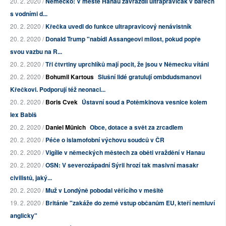
20. 2. 2020 /
Německo: V městě Hanau zavraždil ultrapravičák v barech
s vodními d...
20. 2. 2020 /
Křečka uvedl do funkce ultrapravicový nenávistník
20. 2. 2020 /
Donald Trump "nabídl Assangeovi milost, pokud popře
svou vazbu na R...
20. 2. 2020 /
Tři čtvrtiny uprchlíků mají pocit, že jsou v Německu vítáni
20. 2. 2020 /
Bohumil Kartous
Slušní lidé gratulují ombdudsmanovi
Křečkovi. Podporují též neonaci...
20. 2. 2020 /
Boris Cvek
Ústavní soud a Potěmkinova vesnice kolem
lex Babiš
20. 2. 2020 /
Daniel Münich
Obce, dotace a svět za zrcadlem
20. 2. 2020 /
Péče o islamofobní výchovu soudců v ČR
20. 2. 2020 /
Vigílie v německých městech za oběti vraždění v Hanau
20. 2. 2020 /
OSN: V severozápadní Sýrii hrozí tak masivní masakr
civilistů, jaký...
20. 2. 2020 /
Muž v Londýně pobodal věřícího v mešitě
19. 2. 2020 /
Británie "zakáže do země vstup občanům EU, kteří nemluví
anglicky"