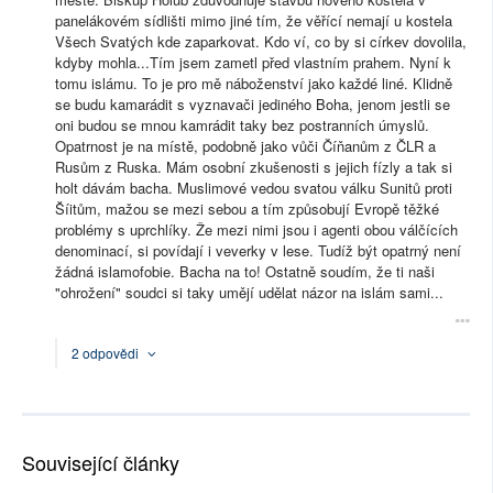
panelákovém sídlišti mimo jiné tím, že věřící nemají u kostela
Všech Svatých kde zaparkovat. Kdo ví, co by si církev dovolila,
kdyby mohla...Tím jsem zametl před vlastním prahem. Nyní k
tomu islámu. To je pro mě náboženství jako každé liné. Klidně
se budu kamarádit s vyznavači jediného Boha, jenom jestli se
oni budou se mnou kamrádit taky bez postranních úmyslů.
Opatrnost je na místě, podobně jako vůči Číňanům z ČLR a
Rusům z Ruska. Mám osobní zkušenosti s jejich fízly a tak si
holt dávám bacha. Muslimové vedou svatou válku Sunitů proti
Šíitům, mažou se mezi sebou a tím způsobují Evropě těžké
problémy s uprchlíky. Že mezi nimi jsou i agenti obou válčících
denominací, si povídají i veverky v lese. Tudíž být opatrný není
žádná islamofobie. Bacha na to! Ostatně soudím, že ti naši
"ohrožení" soudci si taky umějí udělat názor na islám sami...
2 odpovědi
Související články