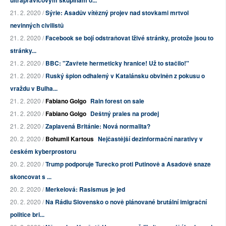
ultrapravicovým skupinám o...
21. 2. 2020 /
Sýrie: Asadův vítězný projev nad stovkami mrtvol
nevinných civilistů
21. 2. 2020 /
Facebook se bojí odstraňovat lživé stránky, protože jsou to
stránky...
21. 2. 2020 /
BBC: "Zavřete hermeticky hranice! Už to stačilo!"
21. 2. 2020 /
Ruský špion odhalený v Katalánsku obviněn z pokusu o
vraždu v Bulha...
21. 2. 2020 /
Fabiano Golgo
Rain forest on sale
21. 2. 2020 /
Fabiano Golgo
Deštný prales na prodej
21. 2. 2020 /
Zaplavená Británie: Nová normalita?
20. 2. 2020 /
Bohumil Kartous
Nejčastější dezinformační narativy v
českém kyberprostoru
20. 2. 2020 /
Trump podporuje Turecko proti Putinově a Asadově snaze
skoncovat s ...
20. 2. 2020 /
Merkelová: Rasismus je jed
20. 2. 2020 /
Na Rádiu Slovensko o nově plánované brutální imigrační
politice bri...