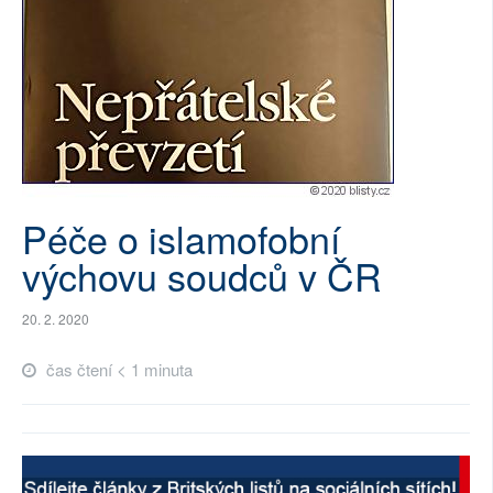
SOCIÁLNÍ SÍTĚ
RUBRIKY
PLNÁ VERZE STRÁNEK
Péče o islamofobní
výchovu soudců v ČR
20. 2. 2020
čas čtení < 1 minuta