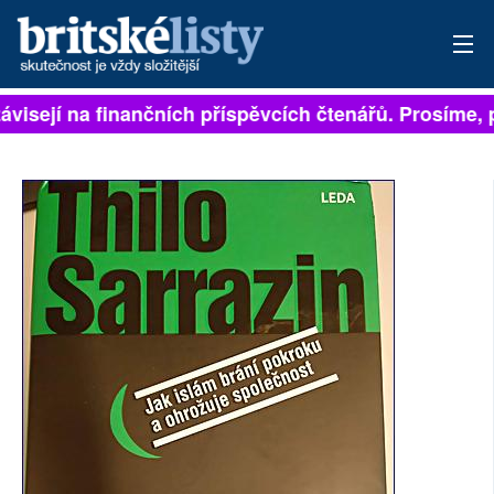
ávisejí na finančních příspěvcích čtenářů. Prosíme, př
PŘIHLÁSIT
AKTUÁLNÍ VYDÁNÍ
ARCHIV
ROZHOVORY
TÉMATA
NEJČTENĚJŠÍ ZA 7 DNÍ
AUTOŘI
PŘÍSPĚVKY NA PROVOZ