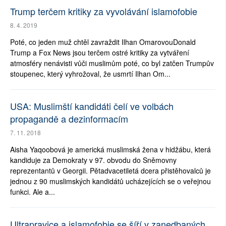
Trump terčem kritiky za vyvolávání islamofobie
8. 4. 2019
Poté, co jeden muž chtěl zavraždit Ilhan OmarovouDonald
Trump a Fox News jsou terčem ostré kritiky za vytváření
atmosféry nenávisti vůči muslimům poté, co byl zatčen Trumpův
stoupenec, který vyhrožoval, že usmrtí Ilhan Om...
USA: Muslimští kandidáti čelí ve volbách
propagandě a dezinformacím
7. 11. 2018
Aisha Yaqoobová je americká muslimská žena v hidžábu, která
kandiduje za Demokraty v 97. obvodu do Sněmovny
reprezentantů v Georgii. Pětadvacetiletá dcera přistěhovalců je
jednou z 90 muslimských kandidátů ucházejících se o veřejnou
funkci. Ale a...
Ultrapravice a islamofobie se šíří v zanedbaných