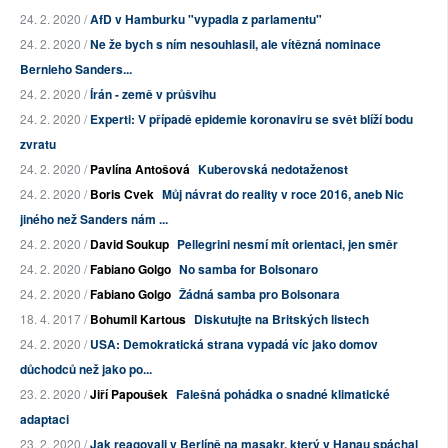
24. 2. 2020 /
AfD v Hamburku "vypadla z parlamentu"
24. 2. 2020 /
Ne že bych s ním nesouhlasil, ale vítězná nominace
Bernieho Sanders...
24. 2. 2020 /
Írán - země v průšvihu
24. 2. 2020 /
Experti: V případě epidemie koronaviru se svět blíží bodu
zvratu
24. 2. 2020 /
Pavlína Antošová
Kuberovská nedotaženost
24. 2. 2020 /
Boris Cvek
Můj návrat do reality v roce 2016, aneb Nic
jiného než Sanders nám ...
24. 2. 2020 /
David Soukup
Pellegrini nesmí mít orientaci, jen směr
24. 2. 2020 /
Fabiano Golgo
No samba for Bolsonaro
24. 2. 2020 /
Fabiano Golgo
Žádná samba pro Bolsonara
18. 4. 2017 /
Bohumil Kartous
Diskutujte na Britských listech
24. 2. 2020 /
USA: Demokratická strana vypadá víc jako domov
důchodců než jako po...
23. 2. 2020 /
Jiří Papoušek
Falešná pohádka o snadné klimatické
adaptaci
23. 2. 2020 /
Jak reagovali v Berlíně na masakr, který v Hanau spáchal