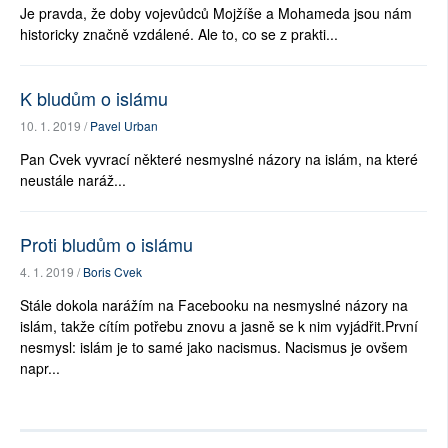
Je pravda, že doby vojevůdců Mojžíše a Mohameda jsou nám
historicky značně vzdálené. Ale to, co se z prakti...
K bludům o islámu
10. 1. 2019 /
Pavel Urban
Pan Cvek vyvrací některé nesmyslné názory na islám, na které
neustále naráž...
Proti bludům o islámu
4. 1. 2019 /
Boris Cvek
Stále dokola narážím na Facebooku na nesmyslné názory na
islám, takže cítím potřebu znovu a jasně se k nim vyjádřit.První
nesmysl: islám je to samé jako nacismus. Nacismus je ovšem
napr...