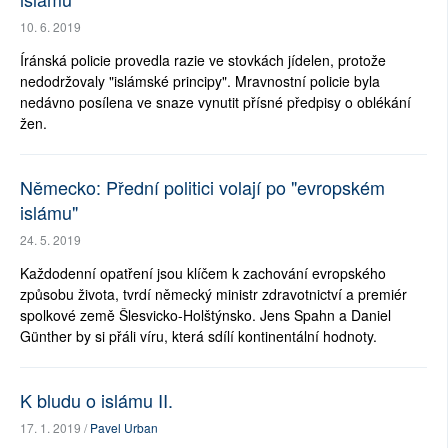
10. 6. 2019
Íránská policie provedla razie ve stovkách jídelen, protože
nedodržovaly "islámské principy". Mravnostní policie byla
nedávno posílena ve snaze vynutit přísné předpisy o oblékání
žen.
Německo: Přední politici volají po "evropském
islámu"
24. 5. 2019
Každodenní opatření jsou klíčem k zachování evropského
způsobu života, tvrdí německý ministr zdravotnictví a premiér
spolkové země Šlesvicko-Holštýnsko. Jens Spahn a Daniel
Günther by si přáli víru, která sdílí kontinentální hodnoty.
K bludu o islámu II.
17. 1. 2019 /
Pavel Urban