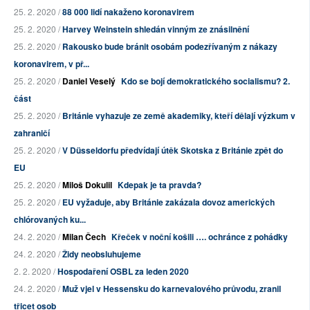
25. 2. 2020 /
88 000 lidí nakaženo koronavirem
25. 2. 2020 /
Harvey Weinstein shledán vinným ze znásilnění
25. 2. 2020 /
Rakousko bude bránit osobám podezřívaným z nákazy
koronavirem, v př...
25. 2. 2020 /
Daniel Veselý
Kdo se bojí demokratického socialismu? 2.
část
25. 2. 2020 /
Británie vyhazuje ze země akademiky, kteří dělají výzkum v
zahraničí
25. 2. 2020 /
V Düsseldorfu předvídají útěk Skotska z Británie zpět do
EU
25. 2. 2020 /
Miloš Dokulil
Kdepak je ta pravda?
25. 2. 2020 /
EU vyžaduje, aby Británie zakázala dovoz amerických
chlórovaných ku...
24. 2. 2020 /
Milan Čech
Křeček v noční košili …. ochránce z pohádky
24. 2. 2020 /
Židy neobsluhujeme
2. 2. 2020 /
Hospodaření OSBL za leden 2020
24. 2. 2020 /
Muž vjel v Hessensku do karnevalového průvodu, zranil
třicet osob