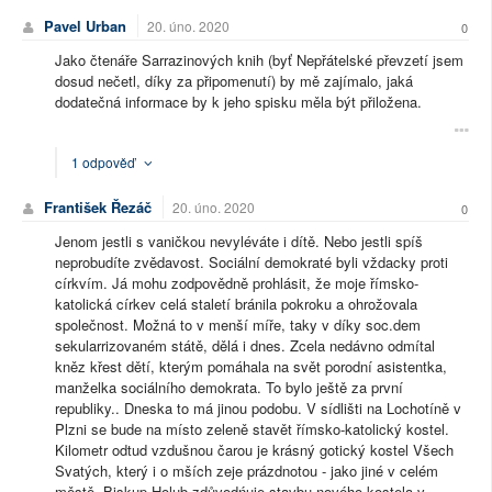
Pavel Urban
20. úno. 2020
0
Jako čtenáře Sarrazinových knih (byť Nepřátelské převzetí jsem
dosud nečetl, díky za připomenutí) by mě zajímalo, jaká
dodatečná informace by k jeho spisku měla být přiložena.
1 odpověď
František Řezáč
20. úno. 2020
0
Jenom jestli s vaničkou nevyléváte i dítě. Nebo jestli spíš
neprobudíte zvědavost. Sociální demokraté byli vždacky proti
církvím. Já mohu zodpovědně prohlásit, že moje římsko-
katolická církev celá staletí bránila pokroku a ohrožovala
společnost. Možná to v menší míře, taky v díky soc.dem
sekularrizovaném státě, dělá i dnes. Zcela nedávno odmítal
kněz křest dětí, kterým pomáhala na svět porodní asistentka,
manželka sociálního demokrata. To bylo ještě za první
republiky.. Dneska to má jinou podobu. V sídlišti na Lochotíně v
Plzni se bude na místo zeleně stavět římsko-katolický kostel.
Kilometr odtud vzdušnou čarou je krásný gotický kostel Všech
Svatých, který i o mších zeje prázdnotou - jako jiné v celém
městě. Biskup Holub zdůvodńuje stavbu nového kostela v