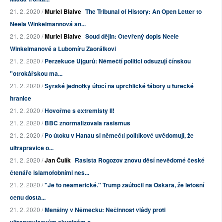
21. 2. 2020 /
Muriel Blaive
The Tribunal of History: An Open Letter to
Neela Winkelmannová an...
21. 2. 2020 /
Muriel Blaive
Soud dějin: Otevřený dopis Neele
Winkelmanové a Lubomíru Zaorálkovi
21. 2. 2020 /
Perzekuce Ujgurů: Němečtí politici odsuzují čínskou
"otrokářskou ma...
21. 2. 2020 /
Syrské jednotky útočí na uprchlické tábory u turecké
hranice
21. 2. 2020 /
Hovořme s extremisty II!
21. 2. 2020 /
BBC znormalizovala rasismus
21. 2. 2020 /
Po útoku v Hanau si němečtí politikové uvědomují, že
ultrapravice o...
21. 2. 2020 /
Jan Čulík
Rasista Rogozov znovu děsí nevědomé české
čtenáře islamofobními nes...
21. 2. 2020 /
"Je to neamerické." Trump zaútočil na Oskara, že letošní
cenu dosta...
21. 2. 2020 /
Menšiny v Německu: Nečinnost vlády proti