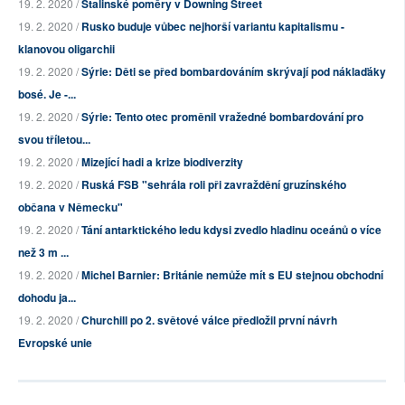
19. 2. 2020 /
Stalinské poměry v Downing Street
19. 2. 2020 /
Rusko buduje vůbec nejhorší variantu kapitalismu -
klanovou oligarchii
19. 2. 2020 /
Sýrie: Děti se před bombardováním skrývají pod náklaďáky
bosé. Je -...
19. 2. 2020 /
Sýrie: Tento otec proměnil vražedné bombardování pro
svou tříletou...
19. 2. 2020 /
Mizející hadi a krize biodiverzity
19. 2. 2020 /
Ruská FSB "sehrála roli při zavraždění gruzínského
občana v Německu"
19. 2. 2020 /
Tání antarktického ledu kdysi zvedlo hladinu oceánů o více
než 3 m ...
19. 2. 2020 /
Michel Barnier: Británie nemůže mít s EU stejnou obchodní
dohodu ja...
19. 2. 2020 /
Churchill po 2. světové válce předložil první návrh
Evropské unie