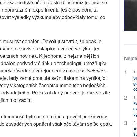
na akademické půdě prostředí, v němž jedince se
o neprůkazném experimentu ještě poslední, ta
alšovat výsledky výzkumu aby odpovídaly tomu, co
musí být odhalen. Dovoluji si tvrdit, že opak je
ované nezávislou skupinou vědců se týkají jen
overzních novinek. K jednomu z nejznámějších
Nejčt
 odhalen podvod v článku o technologii umožňující
 buněk původně uveřejněném v časopise
Science
.
1.
eje, tedy země proslulé svým tlakem na vynikající
Sh
go
ody v kategoriích časopisů mimo těch nejlepších,
do
 podvádějícího. Prokázat daný podvod je pak složité
1.
ejich motivacím.
Po
67
v
é olomoucké bylo co nejméně a pověst české vědy
2.
tle zaváděných opatření však očekávám spíše opak.
Tr
S