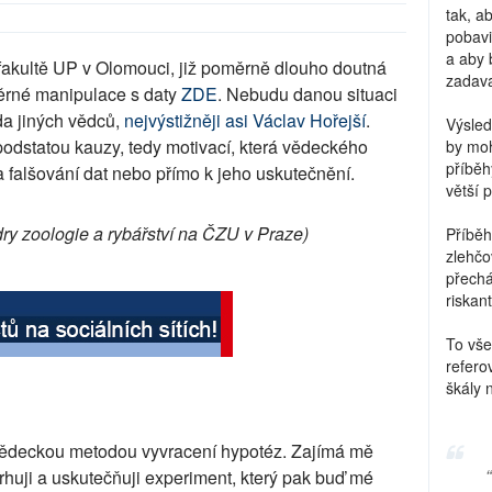
tak, a
pobavi
a aby 
akultě UP v Olomouci, již poměrně dlouho doutná
zadava
měrné manipulace s daty
ZDE
. Nebudu danou situaci
ada jiných vědců,
nejvýstižněji asi Václav Hořejší
.
Výsled
odstatou kauzy, tedy motivací, která vědeckého
by moh
příběh
 falšování dat nebo přímo k jeho uskutečnění.
větší 
ry zoologie a rybářství na ČZU v Praze)
Příběh
zlehčo
přechá
riskant
To vše
refero
škály 
vědeckou metodou vyvracení hypotéz. Zajímá mě
vrhuji a uskutečňuji experiment, který pak buď mé