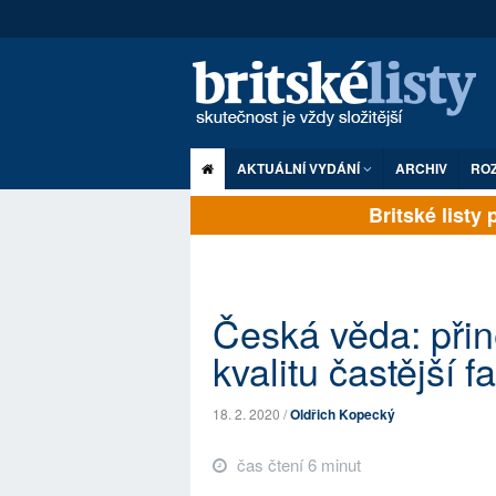
AKTUÁLNÍ VYDÁNÍ
ARCHIV
RO
Britské listy pl
Česká věda: přin
kvalitu častější 
18. 2. 2020 /
Oldřich Kopecký
čas čtení 6 minut