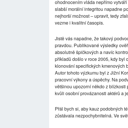
ohodnocením vláda nepřímo vytváří 
slabší morální integritou napadne p
nejhorší možnost – upravit, tedy zf
vezme i kvalitní časopis.
Jistě vás napadne, že takový podvod 
pravdou. Publikované výsledky ověř
absolutně špičkových a navíc kontr
příkladů došlo v roce 2005, kdy byl
klonování specifických kmenových
Autor tohoto výzkumu byl z Jižní Kor
pracovní výkony a úspěchy. Na podv
většinou upozorní někdo z blízkosti
kvůli osobní provázanosti aktérů a j
Přál bych si, aby kauz podobných t
zůstávala nezpochybnitelná. Ve svě