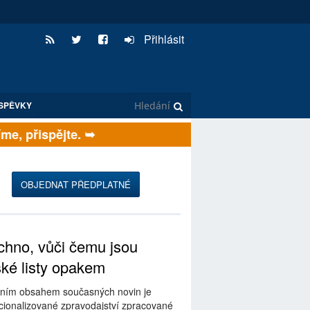
Přihlásit
SPĚVKY
, přispějte. ➥
OBJEDNAT PŘEDPLATNÉ
hno, vůči čemu jsou
ské listy opakem
ním obsahem současných novin je
ionalizované zpravodajství zpracované