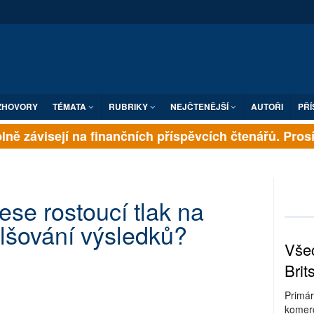
ZHOVORY
TÉMATA
RUBRIKY
NEJČTENĚJŠÍ
AUTOŘI
PŘÍ
ně závisejí na finančních příspěvcích čtenářů. Prosíme
ese rostoucí tlak na
falšování výsledků?
Všec
Brit
Primár
komerc