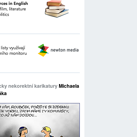
icky nekorektní karikatury
Michaela
áka