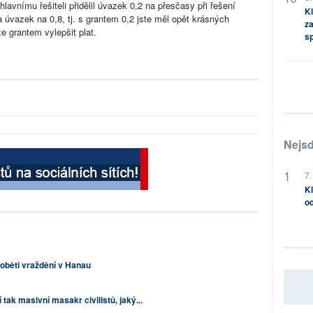
hlavnímu řešiteli přidělil úvazek 0,2 na přesčasy při řešení
Kl
a úvazek na 0,8, tj. s grantem 0,2 jste měl opět krásných
za
e grantem vylepšit plat.
s
Nejsd
7.
Kl
od
oběti vraždění v Hanau
tak masivní masakr civilistů, jaký...