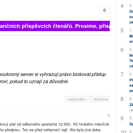
3.
0
Dů
tu
za
inančních příspěvcích čtenářů. Prosíme, přispějte. ➥
1.
M
an
4.
No
Te
vá
soukromý server si vyhrazují právo blokovat přístup
2.
P
rovi, pokud to uznají za důvodné.
za
s
5.
nejnovější
oblíbené
Zá
4
0
3.
S
lkový plat od odborného asistenta 12.500,- Kč hrubého měsíčně
 předpisu. Ten se před veřejností tajil. Ale byla jiná doba.
3.