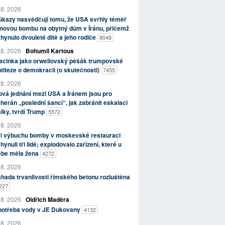
 8. 2026
kazy nasvědčují tomu, že USA svrhly téměř
novou bombu na obytný dům v Íránu, přičemž
hynulo dvouleté dítě a jeho rodiče
8048
 8. 2026
Bohumil Kartous
acinka jako orwellovský pěšák trumpovské
titeze o demokracii (o skutečnosti)
7455
 8. 2026
vá jednání mezi USA a Íránem jsou pro
herán „poslední šancí“, jak zabránit eskalaci
lky, tvrdí Trump
5572
 8. 2026
ři výbuchu bomby v moskevské restauraci
hynuli tři lidé; explodovalo zařízení, které u
ebe měla žena
4272
 8. 2026
hada trvanlivosti římského betonu rozluštěna
227
 8. 2026
Oldřich Maděra
potřeba vody v JE Dukovany
4132
 8. 2026