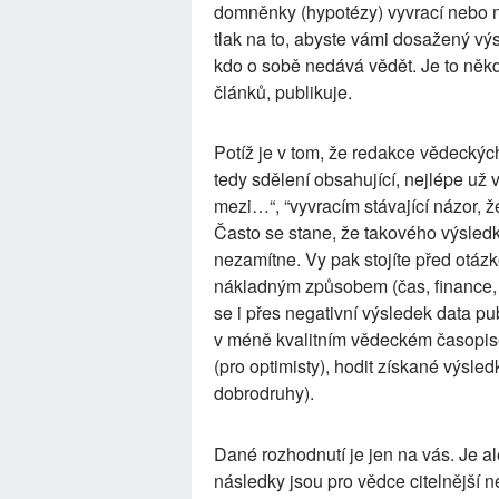
domněnky (hypotézy) vyvrací nebo n
tlak na to, abyste vámi dosažený výs
kdo o sobě nedává vědět. Je to něk
článků, publikuje.
Potíž je v tom, že redakce vědeckých 
tedy sdělení obsahující, nejlépe už 
mezi…“, “vyvracím stávající názor, 
Často se stane, že takového výsle
nezamítne. Vy pak stojíte před otázko
nákladným způsobem (čas, finance, o
se i přes negativní výsledek data pu
v méně kvalitním vědeckém časopise (
(pro optimisty), hodit získané výsled
dobrodruhy).
Dané rozhodnutí je jen na vás. Je al
následky jsou pro vědce citelnější n