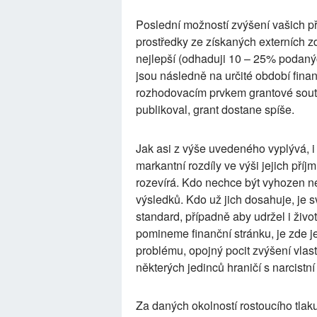
Poslední možností zvýšení vašich pří
prostředky ze získaných externích z
nejlepší (odhaduji 10 – 25% podanýc
jsou následně na určité období fina
rozhodovacím prvkem grantové soutěž
publikoval, grant dostane spíše.
Jak asi z výše uvedeného vyplývá, i
markantní rozdíly ve výši jejich př
rozevírá. Kdo nechce být vyhozen n
výsledků. Kdo už jich dosahuje, je sv
standard, případně aby udržel i živo
pomineme finanční stránku, je zde j
problému, opojný pocit zvýšení vl
některých jedinců hraničí s narcistn
Za daných okolností rostoucího tlak