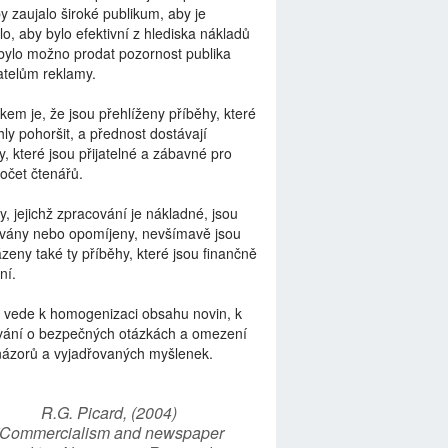
by zaujalo široké publikum, aby je
lo, aby bylo efektivní z hlediska nákladů
bylo možno prodat pozornost publika
telům reklamy.
kem je, že jsou přehlíženy příběhy, které
ly pohoršit, a přednost dostávají
y, které jsou přijatelné a zábavné pro
počet čtenářů.
y, jejichž zpracování je nákladné, jsou
vány nebo opomíjeny, nevšímavě jsou
zeny také ty příběhy, které jsou finančně
ní.
 vede k homogenizaci obsahu novin, k
vání o bezpečných otázkách a omezení
názorů a vyjadřovaných myšlenek.
R.G. Picard, (2004)
“Commercialism and newspaper