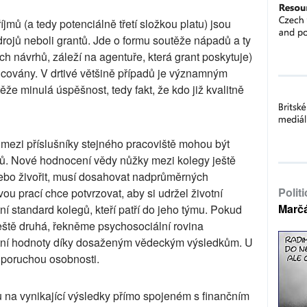
jmů (a tedy potenciálně třetí složkou platu) jsou
drojů neboli grantů. Jde o formu soutěže nápadů a ty
h návrhů, záleží na agentuře, která grant poskytuje)
ncovány. V drtivé většině případů je významným
e minulá úspěšnost, tedy fakt, že kdo již kvalitně
 mezi příslušníky stejného pracoviště mohou být
íjmů. Nové hodnocení vědy nůžky mezi kolegy ještě
ebo živořit, musí dosahovat nadprůměrných
Polit
ou prací chce potvrzovat, aby si udržel životní
Marč
tní standard kolegů, kteří patří do jeho týmu. Pokud
eště druhá, řekněme psychosociální rovina
astní hodnoty díky dosaženým vědeckým výsledkům. U
í poruchou osobnosti.
u na vynikající výsledky přímo spojeném s finančním