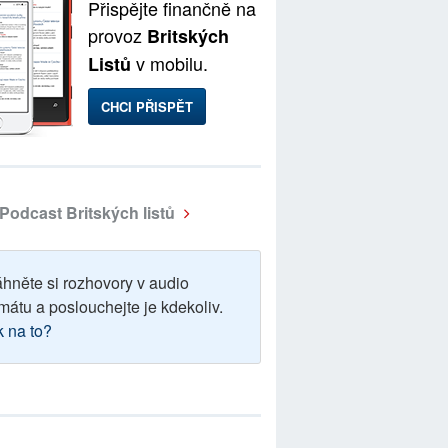
Přispějte finančně na
provoz
Britských
v mobilu.
Listů
CHCI PŘISPĚT
Podcast Britských listů
áhněte si rozhovory v audio
mátu a poslouchejte je kdekoliv.
k na to?