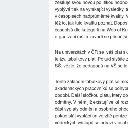
zesiluje svou novou politikou hodn
vyplývá tlak na vynikající výsledky,
v časopisech nadprůměrné kvality. V
též to, jak tuto kvalitu poznat. D
časopisů dle kategorií na Web of 
organizací ruší a zavádí se přísnější
Na univerzitách v ČR se váš plat sk
je tzv. tabulkový plat. Pokud slyšíte
SŠ, vězte, že pedagogů na VŠ se to
Tento základní tabulkový plat se mezi 
akademických pracovníků se pohyb
období. Další složkou platu, který d
odměny. V něm již existují velké roz
část výplaty odměn a osobního ohodno
pokud stát vyplácí univerzitě peníze
vědeckých výstupů se odrazí v oso