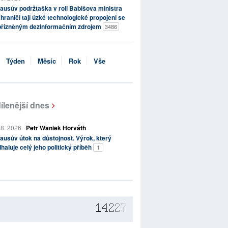
ausův podržtaška v roli Babišova ministra
hraničí tají úzké technologické propojení se
přízněným dezinformačním zdrojem
3486
Týden
Měsíc
Rok
Vše
ílenější dnes
 8. 2026
Petr Waniek Horváth
ausův útok na důstojnost. Výrok, který
haluje celý jeho politický příběh
1
14227