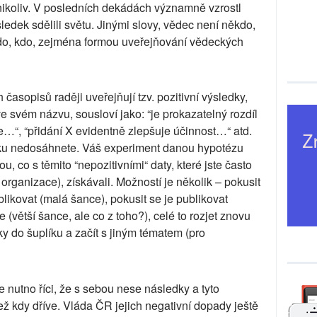
ikoliv. V posledních dekádách významně vzrostl
ledek sdělili světu. Jinými slovy, vědec není někdo,
do, kdo, zejména formou uveřejňování vědeckých
časopisů raději uveřejňují tzv. pozitivní výsledky,
ve svém názvu, sousloví jako: “je prokazatelný rozdíl
že…“, “přidání X evidentně zlepšuje účinnost…“ atd.
dku nedosáhnete. Váš experiment danou hypotézu
u, co s těmito “nepozitivními“ daty, které jste často
rganizace), získávali. Možností je několik – pokusit
blikovat (malá šance), pokusit se je publikovat
větší šance, ale co z toho?), celé to rozjet znovu
ky do šuplíku a začít s jiným tématem (pro
e nutno říci, že s sebou nese následky a tyto
ež kdy dříve. Vláda ČR jejich negativní dopady ještě