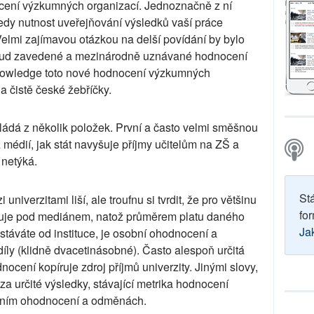
ocení výzkumných organizací. Jednoznačně z ní
 tedy nutnost uveřejňování výsledků vaší práce
elmi zajímavou otázkou na delší povídání by bylo
oposud zavedené a mezinárodně uznávané hodnocení
Knowledge toto nové hodnocení výzkumných
 a čistě české žebříčky.
ládá z několik položek. První a často velmi směšnou
 z médií, jak stát navyšuje příjmy učitelům na ZŠ a
 netýká.
St
univerzitami liší, ale troufnu si tvrdit, že pro většinu
for
uje pod mediánem, natož průměrem platu daného
Ja
ostáváte od instituce, je osobní ohodnocení a
díly (klidně dvacetinásobné). Často alespoň určitá
cení kopíruje zdroj příjmů univerzity. Jinými slovy,
 za určité výsledky, stávající metrika hodnocení
bním ohodnocení a odměnách.