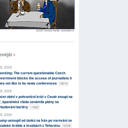
enější
 8. 2026
ocking: The current questionable Czech
vernment blocks the access of journalists it
es not like to its news conferences
15616
 8. 2026
čet obětí v pohraniční krizi v Ceutě stoupl na
, španělská vláda oznámila plány na
ybudování bariéry
11622
 8. 2026
ump ustoupil od útoků na Írán po varování ze
aúdské Arábie a hrozbách z Teheránu
10039